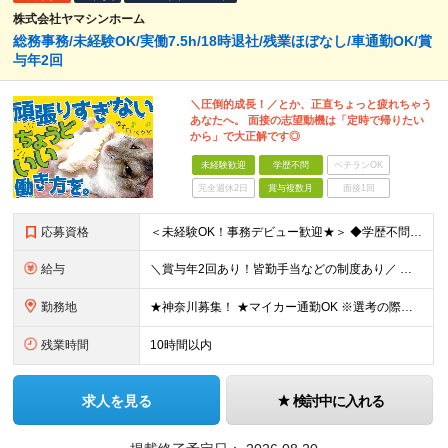
株式会社ヤマシンホーム
総務事務/未経験OK/実働7.5h/18時退社/残業ほぼなし/車通勤OK/賞
与年2回
＼圧倒的成長！／とか、正直ちょっと疲れちゃう
あなたへ。 面接の志望動機は「定時で帰りたい
から」で大正解です◎
未経験歓迎
学歴不問
ベテランOK
完全週休2日
賞与複数月
面接1回
応募資格
＜未経験OK！事務デビュー歓迎★＞ ◆学歴不問 ◆経験不問 ＼こんな方はぜひお越しください！／ ◎事業成長を続ける会社で安定を手にしたい ◎無理なく働ける仕事がしたい ◎事務デビューがしたい
給与
＼賞与年2回あり！皆勤手当などの制度あり／ ◆正社員：月給22万1,125円～25万円＋賞与年2回＋皆勤手当や店舗達成報奨金など各種手当 ※経験・スキルを考慮の上、当社規定により決定します。 ※みなし
勤務地
★神奈川募集！ ★マイカー通勤OK ※選考の際、ご希望のエリアをお知らせ下さい ★こどもの国店 神奈川県横浜市青葉区奈良2-36-1エクセレント岩崎1F ★藤沢店 神奈川県藤沢市石川6-4-1
残業時間
10時間以内
求人を見る
検討中に入れる