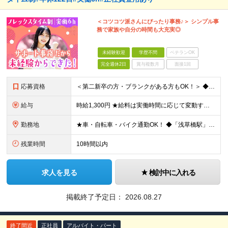
＜コツコツ派さんにぴったり事務♪＞ シンプル事
務で家族や自分の時間も大充実◎
未経験歓迎
学歴不問
ベテランOK
完全週休2日
賞与複数月
面接1回
応募資格
＜第二新卒の方・ブランクがある方もOK！＞ ◆社会人経験(2年以上程度)をお持ちの方 ◆基本的なPC操作(タイピングができればOK！) ◆スマートフォンでの文字入力ができる方 ┗スマホでのデータ入力作
給与
時給1,300円 ★給料は実働時間に応じて変動するため、 稼ぎたい方はフルタイムで働く！などの働き方が可能です。 ※経験やスキルを考慮の上、決定いたします。 ※残業が発生した場合は、時間外手当を全
勤務地
★車・自転車・バイク通勤OK！ ◆「浅草橋駅」から徒歩圏内 ┗東京都台東区浅草橋5丁目4-4 Jewels(ジュウエル)秋葉原 203 ★すぐ近くには駐車場付きのスーパーや郵便局があり、 帰り道に
残業時間
10時間以内
求人を見る
検討中に入れる
掲載終了予定日：
2026.08.27
終了間近
正社員
アルバイト・パート