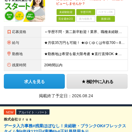
ビューしませんか？
未経験歓迎
学歴不問
ベテランOK
完全週休2日
賞与複数月
面接1回
応募資格
＜学歴不問・第二新卒歓迎！業界、職種未経験歓迎！20代～30代活躍中＞ ★35歳以下の方（若年層の長期キャリア形成を図るため） ★フリーター・正社員未経験・社会人未経験OK ★転職回数が多い方もぜひ
給与
★月収35万円も可能！ ★ゆくゆくは年収700～800万円も！ ★手当が多数あり ・残業手当（100％）★1分単位で支給 ・資格手当（最大月6万円） ・結婚/出産祝金（最大3万円） 【首都圏・北関東
勤務地
★勤務地は希望を最大限考慮 ★直行直帰OK ★車通勤のエリアもあり ★研修は、下記いずれかの研修センターで行います ・東京校（東京本社とアクセスは同様） ・大阪校（大阪府大阪市中央区道修町 2-1-1
残業時間
20時間以内
求人を見る
検討中に入れる
掲載終了予定日：
2026.08.24
NEW
アルバイト・パート
株式会社Ｕｒｕｓ
データ入力事務#残業ほぼなし！未経験・ブランクOK#フレックス
タイム制#年休122日#実働6h#正社員登用あり