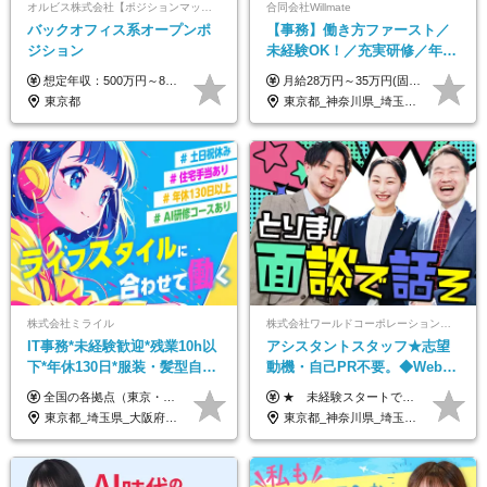
オルビス株式会社【ポジションマッチ登録】
合同会社Willmate
バックオフィス系オープンポ
【事務】働き方ファースト／
ジション
未経験OK！／充実研修／年休
127日～／残業なし／平均20代
想定年収：500万円～800万円 ※ご経験やスキルに応じて決定します。 ※上記想定年収はあくまでも目安の金額であり、 選考を通じて上下する可能性があります。
月給28万円～35万円(固定残業代含む)+インセンティブ＋各種手当 ※経験・能力等を考慮の上、決定します。 ※残業はほとんどありませんが、発生した場合は時間外手当を100％支給します。 【固定残業代について】 なし（残業代は、実際の労働時間に応じて別途全額支給）
／リモートOK
東京都
東京都_神奈川県_埼玉県_千葉県_大阪府_愛知県_北海道_青森県_岩手県_宮城県_秋田県_山形県_福島県_茨城県_栃木県_群馬県_新潟県_山梨県_長野県_富山県_石川県_福井県_静岡県_岐阜県_三重県_兵庫県_京都府_滋賀県_奈良県_和歌山県_広島県_岡山県_鳥取県_島根県_山口県_徳島県_香川県_愛媛県_高知県_福岡県_熊本県_佐賀県_長崎県_大分県_宮崎県_鹿児島県_沖縄県_海外
株式会社ミライル
株式会社ワールドコーポレーション 採用事業部【上場グループ】
IT事務*未経験歓迎*残業10h以
アシスタントスタッフ★志望
下*年休130日*服装・髪型自由
動機・自己PR不要。◆Web面
*AI研修あり*住宅手当あり*転
談OK◆完全週休2日◆年収700
全国の各拠点（東京・埼玉・新潟・福岡・大阪）で募集中！ 給与は以下の通り、勤務地により異なります。 新潟勤務の場合 201,000円〜201,000円（試用期間変更なし）＋賞与 東京・埼玉勤務の場合 225,000円〜250,000円（試用期間 220,000円）＋賞与 福岡勤務の場合 182,000円〜220,000円（試用期間182,000円）＋賞与 大阪勤務の場合 210,000円〜210,000円（試用期間変更なし）＋賞与 初年度想定年収：280～300万円 ※残業代は全額支給します（1分単位でお支払いします） ※試用期間6ヵ月。試用期間中でも条件変わらず。 ※土日祝含めた勤務可能な方は、土日手当10,000円（毎月）を別途支給。
★ 未経験スタートでも月収40万円以上も目指せます！ ★ ★ 試用期間6か月あり／給与・待遇に変更なし ★ ＼パターン①orパターン②で給与形態の選択が可能／ ＜パターン①＞ 月給+交通費+（残業代は全額別途支給） 【首都圏・関東・北信越】 月給30.0万円以上 【関西】 月給27.5万円以上 【中部】 月給26.5万円以上 【東北】 月給24.5万円以上 【北海道】 月給24.0万円以上 【九州・中四国】 月給25.5万円以上 ＜パターン②＞ 月給（固定残業代20H含む）+交通費+賞与年2回+残業代 （※20H場合を超過した場合は全額別途支給） 【首都圏・関東・北信越】 月給25.0万円以上 【関 西・中部】 月給24.5万円以上 【東 北・北海道・九州・中四国】 月給23.5万円以上 ※上記給与には固定残業代（月20H分）を含みます 固定残業代は残業の有無に関わらず支給し、超過分は別途全額支給いたします ①②の給与形態はご本人様と相談の上、最終的に会社が決定いたします （内定時に通知） ■給与改定年1回 ■(※)賞与年2回（昨年度支給実績2回／頑張りを評価） (※)支給条件に規定あり
勤なし
万円可/p13
東京都_埼玉県_大阪府_新潟県_福岡県
東京都_神奈川県_埼玉県_千葉県_大阪府_愛知県_北海道_青森県_岩手県_宮城県_秋田県_山形県_福島県_茨城県_栃木県_群馬県_新潟県_山梨県_長野県_富山県_石川県_福井県_静岡県_岐阜県_三重県_兵庫県_京都府_滋賀県_奈良県_和歌山県_広島県_岡山県_鳥取県_島根県_山口県_徳島県_香川県_愛媛県_高知県_福岡県_佐賀県_長崎県_大分県_宮崎県_鹿児島県_沖縄県