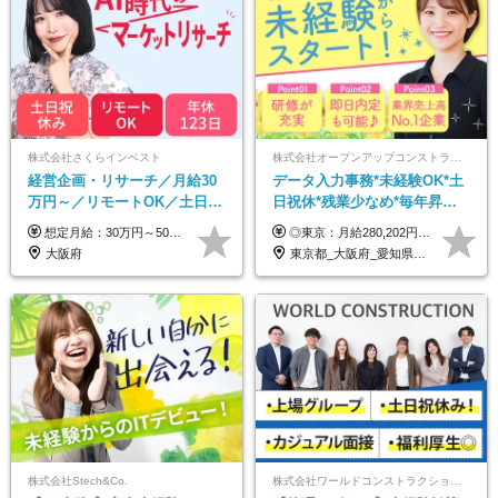
株式会社さくらインベスト
株式会社オープンアップコンストラクション（東証プライム上場グループ）
経営企画・リサーチ／月給30
データ入力事務*未経験OK*土
万円～／リモートOK／土日祝
日祝休*残業少なめ*毎年昇給
休み／生成AIを活用できる方
あり*面接1回*月収37万円可/o
想定月給：30万円～50万円程度＋各種手当＋賞与年2回 ※想定年収：400万円～600万円 ※経験・能力等考慮の上、規定により優遇 ※上記月給には固定残業代を含みます。固定残業代は、時間外労働の有無に関わらず月10時間分（月2.2万円（月収30万円の場合）～3.6万円（月収50万円の場合））を支給し、超過分は追加で支給します ※試用期間2ヶ月（待遇に差異なし） 【固定残業代について】 固定残業10時間分（22,000円～36,000円）を含む ※超過分は別途全額支給
◎東京：月給280,202円～402,430円 ◎大阪：月給269,824円～392,052円 ◎名古屋：月給285,967円～408,195円 ◎その他：月給265,212円～387,440円 ※試用期間3か月／待遇は研修期間中のみ変更あり （東京：23.9万円～、大阪：月給23.4万円～、名古屋：月給24.2万円～、その他：月給23.1万円～） ※固定残業代（配属後に支給）・一律手当を含む ※固定残業代は残業がない場合も支給し、超過分は別途支給する ※年齢、経験、能力を考慮し、支給額を決定します。
歓迎
大阪府
東京都_大阪府_愛知県_北海道_宮城県_新潟県_石川県_静岡県_広島県_福岡県_沖縄県
株式会社Stech&Co.
株式会社ワールドコンストラクション 【東証一部】 (ワールドホールディングス・グループ)