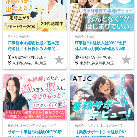
テクバン株式会社
株式会社Nexil
IT事務◆未経験歓迎／基本定
IT事務#未経験入社90%#土日
時退社／土日祝休み＆年間休
休み#6カ月間の研修あり#年休
日123日／賞与年2回／研修制
125日以上#残業月5h以下#リ
■月給242,800円以上＋諸手当＋賞与年2回＋業績賞与 ※固定残業代32,813円～/20時間分を含む ※超過分は別途支給 ※経験・年齢を考慮の上、当社規定により決定 ※試用期間6ヵ月間（待遇に差異なし）
■月給27万円～70万円 ※経験・スキルなどを考慮して決定します。 ※上記金額には固定残業代（月15時間相当分／26,300円～73,500円）を含みます。 超過分は別途支給します。 ★最大200万円の昇給アップを叶えたメンバーも！ ￣￣￣V￣￣￣￣￣￣￣￣￣￣￣￣￣￣￣￣￣￣￣ 社員の頑張りはしっかり評価・還元！ はじめは経験がなくても、頑張り次第で早期キャリアアップも狙える環境が充実！ 実際に、昇給で最大200万円給与が上がった先輩社員も活躍中！ 社員のモチベーションも高く維持しながら働けます◎ ★一人でも多くの方とお会いしたいと考えています！ ￣￣￣V￣￣￣￣￣￣￣￣￣￣￣￣￣￣￣￣￣￣￣￣ 現在活躍中の先輩たちの前職は、営業や飲食、 美容師や銀行員、アパレル店員など、多彩！ パソコンが苦手だったメンバーも今では第一線で活躍中です！
度充実／リモートOK
モート可
東京都_神奈川県_埼玉県_千葉県
東京都_神奈川県_埼玉県_千葉県_大阪府_愛知県_北海道_青森県_岩手県_宮城県_秋田県_山形県_福島県_茨城県_栃木県_群馬県_新潟県_山梨県_長野県_富山県_石川県_福井県_静岡県_岐阜県_三重県_兵庫県_京都府_滋賀県_奈良県_和歌山県_広島県_岡山県_鳥取県_島根県_山口県_徳島県_香川県_愛媛県_高知県_福岡県_熊本県_佐賀県_長崎県_大分県_宮崎県_鹿児島県_沖縄県
株式会社オープンアップコンストラクション（東証プライム上場グループ）
株式会社ＡＴＪＣ【上場グループ】
サポート事務*未経験OK*PC研
【業務サポート】未経験OK*