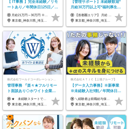
【 IT事務 】完全未経験／リモ
【管理サポート】未経験歓迎*
ートあり／年間休日125日／残
月給30万円以上可*福利厚生が
業なし／産休育休あり／服
充実！
月給21万円～30万円 ※試用期間3ヶ月間の待遇に変動はありません。 ※みなし残業代(月20時間分29,725円～)を含む。（※超過分は追加支給）
【首都圏エリア】 月給 291,800円以上 ＋ 各種手当 【北関東エリア】 月給 264,260円以上 ＋ 各種手当 【関西・四国エリア】 月給 278,040円以上 ＋ 各種手当 【中部エリア】 月給 278,040円以上 ＋ 各種手当 【北海道・東北エリア】 月給 247,000円以上 ＋ 各種手当 【九州エリア】 月給 235,540円以上 ＋ 各種手当 【中国エリア】 月給 250,460 円以上 ＋ 各種手当 ※全て年齢・経験・能力などを考慮します。 ※試用期間3ヶ月あり。その間の待遇に変動はありません。 ※固定残業代（20時間分）を含む 首都圏／37,800円以上 北関東／34,260円以上 関西・四国／36,040円以上 中部／36,040円以上 北海道・東北／32,000円以上 九州／30,540円以上 中国／32,460円以上 ※超過分は全額支給 初年度の年収 400万円～900万円
装・髪型自由／毎年昇給
東京都_神奈川県_埼玉県_千葉県_大阪府_愛知県_北海道_青森県_岩手県_宮城県_秋田県_山形県_福島県_茨城県_栃木県_群馬県_新潟県_山梨県_長野県_富山県_石川県_福井県_静岡県_岐阜県_三重県_兵庫県_京都府_滋賀県_奈良県_和歌山県_広島県_岡山県_鳥取県_島根県_山口県_徳島県_香川県_愛媛県_高知県_福岡県_熊本県_佐賀県_長崎県_大分県_宮崎県_鹿児島県_沖縄県
東京都_神奈川県_埼玉県_千葉県_大阪府_愛知県_北海道_青森県_岩手県_宮城県_秋田県_山形県_福島県_茨城県_栃木県_群馬県_新潟県_山梨県_長野県_富山県_石川県_福井県_静岡県_岐阜県_三重県_兵庫県_京都府_滋賀県_奈良県_和歌山県_広島県_岡山県_鳥取県_島根県_山口県_徳島県_香川県_愛媛県_高知県_福岡県_熊本県_佐賀県_長崎県_大分県_宮崎県_鹿児島県_沖縄県
株式会社ワールドコーポレーション 採用事業部【上場グループ】
株式会社ＡＴＪＣ【上場グループ】
管理事務 『楽々★フルリモー
【データ入力事務】※新事業
ト面談あり◇ホワイト企業認
※未経験入社9割／年間休日
定受賞◇完全週休2日◇賞与年
124日／月 残業13h／土日祝休
★ 未経験スタートでも月収40万円以上も目指せます！ ★ ★ 試用期間6か月あり／給与・待遇に変更なし ★ ＼パターン①orパターン②で給与形態の選択が可能／ ＜パターン①＞ 月給+交通費+（残業代は全額別途支給） 【首都圏・関東・北信越】 月給30.0万円以上 【関西】 月給27.5万円以上 【中部】 月給26.5万円以上 【東北】 月給24.5万円以上 【北海道】 月給24.0万円以上 【九州・中四国】 月給25.5万円以上 ＜パターン②＞ 月給（固定残業代20H含む）+交通費+賞与年2回+残業代 （※20H場合を超過した場合は全額別途支給） 【首都圏・関東・北信越】 月給25.0万円以上 【関 西・中部】 月給24.5万円以上 【東 北・北海道・九州・中四国】 月給23.5万円以上 ※上記給与には固定残業代（月20H分）を含みます 固定残業代は残業の有無に関わらず支給し、超過分は別途全額支給いたします ①②の給与形態はご本人様と相談の上、最終的に会社が決定いたします （内定時に通知） ■給与改定年1回 ■(※)賞与年2回（昨年度支給実績2回／頑張りを評価） (※)支給条件に規定あり
＼経験者は前職給与保証！／ 月給23万円～33万円＋各種手当 ☆給与改定年2回あり！ ※上記金額には固定残業代（31,081円～44,595円／20時間分）を含みます。 ※超過分は別途支給します。 ★試用期間：6ヶ月 未経験の場合、試用期間中は月給21万円（固定残業代12,353円／8時間分）となります。ただし、2026年7月1日以降は給与改定に伴い、試用期間の途中であっても、月給230,000円（固定残業代31,081円／20時間分）を適用します。 ※超過分は別途支給します。
2回 /p13
み／給与改定年2回
東京都_神奈川県_埼玉県_千葉県_大阪府_愛知県_北海道_青森県_岩手県_宮城県_秋田県_山形県_福島県_茨城県_栃木県_群馬県_新潟県_山梨県_長野県_富山県_石川県_福井県_静岡県_岐阜県_三重県_兵庫県_京都府_滋賀県_奈良県_和歌山県_広島県_岡山県_鳥取県_島根県_山口県_徳島県_香川県_愛媛県_高知県_福岡県_熊本県_佐賀県_長崎県_大分県_宮崎県_鹿児島県_沖縄県
東京都_神奈川県_埼玉県_千葉県