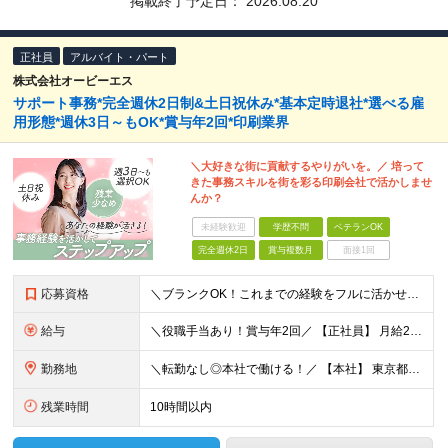
掲載終了予定日：
2026.08.20
正社員
アルバイト・パート
株式会社オービーエス
サポート事務*完全週休2日制&土日祝休み*基本定時退社*選べる雇
用形態*週休3日～もOK*賞与年2回*印刷業界
＼大好きな街に貢献するやりがいを。／ 培って
きた事務スキルを街を彩る印刷会社で活かしませ
んか？
未経験歓迎
学歴不問
ベテランOK
完全週休2日
賞与複数月
面接1回
応募資格
＼ブランクOK！これまでの経験をフルに活かせます◎／ ◆学歴不問 ◆事務職の実務経験をお持ちの方 ☆業界未経験歓迎！ ＜下記に当てはまる方をお待ちしています！＞ ◎周囲への細やかな気配りや傾聴力を活
給与
＼役職手当あり！賞与年2回／ 【正社員】 月給23万円～＋残業代全額支給＋手当多数 【パート】 時給1280円～1600円＋残業代全額支給＋手当多数 ※みなし残業代なし。残業代は別途全額支給いた
勤務地
＼転勤なし◎本社で働ける！／ 【本社】 東京都大田区大森西4-4-15 (変更の範囲)上記を除く当社関連勤務地
残業時間
10時間以内