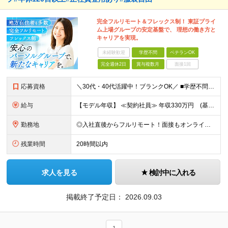
完全フルリモート＆フレックス制！ 東証プライ
ム上場グループの安定基盤で、 理想の働き方と
キャリアを実現。
未経験歓迎
学歴不問
ベテランOK
完全週休2日
賞与複数月
面接1回
応募資格
＼30代・40代活躍中！ブランクOK／ ■学歴不問 ■経理業務1年以上かつExcelを使った業務の経験がある方 ■安定した通信環境（通信速度が10Mbps以上）をお持ちの方 ＼こんな方にピッタリ／
給与
【モデル年収】 ≪契約社員≫ 年収330万円 (基本給23万 ＋ 地区手当3万円 ＋ 賞与)：都内在住 年収264万円 (基本給21万 ＋ 賞与)：静岡県在住 --------------- ●月給
勤務地
◎入社直後からフルリモート！面接もオンラインで実施します 【豊洲本店】 東京都江東区豊洲3-2-20 豊洲フロント 7F ※(変更の範囲)上記を除く当社関連勤務地
残業時間
20時間以内
求人を見る
検討中に入れる
掲載終了予定日：
2026.09.03