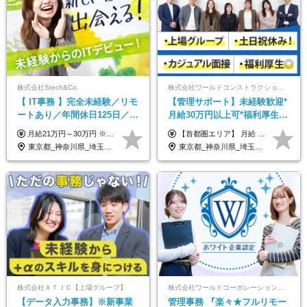
株式会社Stech&Co.
株式会社ワールドコンストラクション 【東証一部】 (ワールドホールディングス・グループ)
【 IT事務 】完全未経験／リモ
【管理サポート】未経験歓迎*
ートあり／年間休日125日／残
月給30万円以上可*福利厚生が
業なし／産休育休あり／服
充実！
月給21万円～30万円 ※試用期間3ヶ月間の待遇に変動はありません。 ※みなし残業代(月20時間分29,725円～)を含む。（※超過分は追加支給）
【首都圏エリア】 月給 291,800円以上 ＋ 各種手当 【北関東エリア】 月給 264,260円以上 ＋ 各種手当 【関西・四国エリア】 月給 278,040円以上 ＋ 各種手当 【中部エリア】 月給 278,040円以上 ＋ 各種手当 【北海道・東北エリア】 月給 247,000円以上 ＋ 各種手当 【九州エリア】 月給 235,540円以上 ＋ 各種手当 【中国エリア】 月給 250,460 円以上 ＋ 各種手当 ※全て年齢・経験・能力などを考慮します。 ※試用期間3ヶ月あり。その間の待遇に変動はありません。 ※固定残業代（20時間分）を含む 首都圏／37,800円以上 北関東／34,260円以上 関西・四国／36,040円以上 中部／36,040円以上 北海道・東北／32,000円以上 九州／30,540円以上 中国／32,460円以上 ※超過分は全額支給 初年度の年収 400万円～900万円
装・髪型自由／毎年昇給
東京都_神奈川県_埼玉県_千葉県_大阪府_愛知県_北海道_青森県_岩手県_宮城県_秋田県_山形県_福島県_茨城県_栃木県_群馬県_新潟県_山梨県_長野県_富山県_石川県_福井県_静岡県_岐阜県_三重県_兵庫県_京都府_滋賀県_奈良県_和歌山県_広島県_岡山県_鳥取県_島根県_山口県_徳島県_香川県_愛媛県_高知県_福岡県_熊本県_佐賀県_長崎県_大分県_宮崎県_鹿児島県_沖縄県
東京都_神奈川県_埼玉県_千葉県_大阪府_愛知県_北海道_青森県_岩手県_宮城県_秋田県_山形県_福島県_茨城県_栃木県_群馬県_新潟県_山梨県_長野県_富山県_石川県_福井県_静岡県_岐阜県_三重県_兵庫県_京都府_滋賀県_奈良県_和歌山県_広島県_岡山県_鳥取県_島根県_山口県_徳島県_香川県_愛媛県_高知県_福岡県_熊本県_佐賀県_長崎県_大分県_宮崎県_鹿児島県_沖縄県
株式会社ＡＴＪＣ【上場グループ】
株式会社ワールドコーポレーション 採用事業部【上場グループ】
【データ入力事務】※新事業
管理事務 『楽々★フルリモー