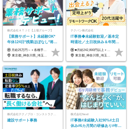
株式会社ＡＴＪＣ【上場グループ】
テクバン株式会社
【業務サポート】未経験OK*
IT事務◆未経験歓迎／基本定
年休124日*残業ほぼなし*将来
時退社／土日祝休み＆年間休
活かせる専門スキル
日123日／賞与年2回／研修制
月給25万円～＋各種手当（家族、資格、住宅など） ★ご経験をお持ちの方は前職給与保証！ ※試用期間は6ヶ月 ※上記には固定残業代（33,784円～／20時間分）を含みます。超過分は追加支給致します。 ※経験・スキル・能力を考慮して決定します。ご経験者の方の経験フェーズは不問です。 ＜各種手当＞ 住宅手当／家族手当／資格手当／特別手当など
■月給242,800円以上＋諸手当＋賞与年2回＋業績賞与 ※固定残業代32,813円～/20時間分を含む ※超過分は別途支給 ※経験・年齢を考慮の上、当社規定により決定 ※試用期間6ヵ月間（待遇に差異なし）
度充実／リモートOK
東京都_神奈川県_埼玉県_千葉県
東京都_神奈川県_埼玉県_千葉県
株式会社テクノプロ・コンストラクション
株式会社Nexil
建設サポート事務
IT事務#未経験入社90%#土日
休み#6カ月間の研修あり#年休