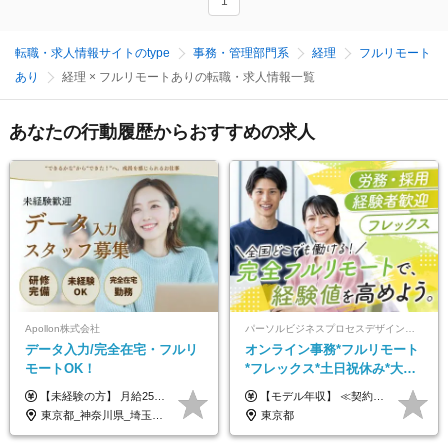
1
転職・求人情報サイトのtype
事務・管理部門系
経理
フルリモート
あり
経理 × フルリモートありの転職・求人情報一覧
あなたの行動履歴からおすすめの求人
Apollon株式会社
パーソルビジネスプロセスデザイン株式会社 事業開発本部
データ入力/完全在宅・フルリ
オンライン事務*フルリモート
モートOK！
*フレックス*土日祝休み*大手
パーソルグループ*オンライン
【未経験の方】 月給25.5万円以上＋各種手当 【事務経験3年以上の方】 月給28万円以上＋各種手当 ※経験・スキル・年齢を考慮の上、決定します ※試用期間：3ヶ月(雇用形態は正社員、給与・待遇に変更はありません) ※残業代は全額別途支給 ※昇給：年1回（査定あり） ※賞与：年3回（業績に応じて支給） ＼努力がしっかり評価される環境です！／ 「どんなスキルを身につければ昇給できるか」が明確だから、 着実に成長しながら収入アップを目指せます。
【モデル年収】 ≪契約社員≫ 年収330万円 (基本給23万 ＋ 地区手当3万円 ＋ 賞与)：都内在住 年収264万円 (基本給21万 ＋ 賞与)：静岡県在住 --------------- ●月給21万円～28万9900円＋賞与（年2回）＋各種手当 ●1年目想定給与：年収264万円～364万円 ●経験やスキルに応じて優遇します！ ※お住まいの地域により0～3万円の地区手当を支給しております ※試用期間中（3ヶ月間）の雇用形態および待遇に差異はありません ※残業代については選考時に詳細をご説明します ※通算契約期間の上限は5年となります ≪アルバイト≫ ●時給1,250円～2,300円 ●経験やスキルに応じて優遇します！ ●ご希望に応じ、扶養内での勤務も可能です！ ※試用期間中の雇用形態および待遇に差異はありません
面接*30～40代活躍中
東京都_神奈川県_埼玉県_千葉県_大阪府_愛知県_北海道_青森県_岩手県_宮城県_秋田県_山形県_福島県_茨城県_栃木県_群馬県_新潟県_山梨県_長野県_富山県_石川県_福井県_静岡県_岐阜県_三重県_兵庫県_京都府_滋賀県_奈良県_和歌山県_広島県_岡山県_鳥取県_島根県_山口県_徳島県_香川県_愛媛県_高知県_福岡県_熊本県_佐賀県_長崎県_大分県_宮崎県_鹿児島県_沖縄県
東京都