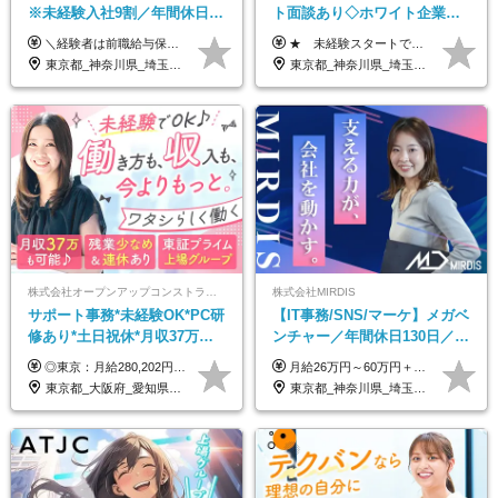
※未経験入社9割／年間休日
ト面談あり◇ホワイト企業認
124日／月 残業13h／土日祝休
定受賞◇完全週休2日◇賞与年
＼経験者は前職給与保証！／ 月給23万円～33万円＋各種手当 ☆給与改定年2回あり！ ※上記金額には固定残業代（31,081円～44,595円／20時間分）を含みます。 ※超過分は別途支給します。 ★試用期間：6ヶ月 未経験の場合、試用期間中は月給21万円（固定残業代12,353円／8時間分）となります。ただし、2026年7月1日以降は給与改定に伴い、試用期間の途中であっても、月給230,000円（固定残業代31,081円／20時間分）を適用します。 ※超過分は別途支給します。
★ 未経験スタートでも月収40万円以上も目指せます！ ★ ★ 試用期間6か月あり／給与・待遇に変更なし ★ ＼パターン①orパターン②で給与形態の選択が可能／ ＜パターン①＞ 月給+交通費+（残業代は全額別途支給） 【首都圏・関東・北信越】 月給30.0万円以上 【関西】 月給27.5万円以上 【中部】 月給26.5万円以上 【東北】 月給24.5万円以上 【北海道】 月給24.0万円以上 【九州・中四国】 月給25.5万円以上 ＜パターン②＞ 月給（固定残業代20H含む）+交通費+賞与年2回+残業代 （※20H場合を超過した場合は全額別途支給） 【首都圏・関東・北信越】 月給25.0万円以上 【関 西・中部】 月給24.5万円以上 【東 北・北海道・九州・中四国】 月給23.5万円以上 ※上記給与には固定残業代（月20H分）を含みます 固定残業代は残業の有無に関わらず支給し、超過分は別途全額支給いたします ①②の給与形態はご本人様と相談の上、最終的に会社が決定いたします （内定時に通知） ■給与改定年1回 ■(※)賞与年2回（昨年度支給実績2回／頑張りを評価） (※)支給条件に規定あり
み／給与改定年2回
2回 /p13
東京都_神奈川県_埼玉県_千葉県
東京都_神奈川県_埼玉県_千葉県_大阪府_愛知県_北海道_青森県_岩手県_宮城県_秋田県_山形県_福島県_茨城県_栃木県_群馬県_新潟県_山梨県_長野県_富山県_石川県_福井県_静岡県_岐阜県_三重県_兵庫県_京都府_滋賀県_奈良県_和歌山県_広島県_岡山県_鳥取県_島根県_山口県_徳島県_香川県_愛媛県_高知県_福岡県_熊本県_佐賀県_長崎県_大分県_宮崎県_鹿児島県_沖縄県
株式会社オープンアップコンストラクション（東証プライム上場グループ）
株式会社MIRDIS
サポート事務*未経験OK*PC研
【IT事務/SNS/マーケ】メガベ
修あり*土日祝休*月収37万円
ンチャー／年間休日130日／
可*面接1回/o
SNS業務／リモート可能／未
◎東京：月給280,202円～402,430円 ◎大阪：月給269,824円～392,052円 ◎名古屋：月給285,967円～408,195円 ◎その他：月給265,212円～387,440円 ※試用期間3か月／待遇は研修期間中のみ変更あり （東京：23.9万円～、大阪：月給23.4万円～、名古屋：月給24.2万円～、その他：月給23.1万円～） ※固定残業代（配属後に支給）・一律手当を含む ※固定残業代は残業がない場合も支給し、超過分は別途支給する ※年齢、経験、能力を考慮し、支給額を決定します。
月給26万円～60万円＋賞与1回＋各種手当 ★Point：経験者の方は100％年収UPでの待遇提示も可能！ ※試用期間6カ月 ※期間中は月給23万円以上～スタート ※期間中は契約社員
経験◎
東京都_大阪府_愛知県_北海道_宮城県_新潟県_石川県_静岡県_広島県_福岡県_沖縄県
東京都_神奈川県_埼玉県_千葉県