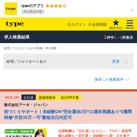
typeのアプリ
インストール
ログイン
会員登録
検討中(
0
)
MENU
1
求人検索結果
件中
1～1
件表示
経理 × フルリモートありの転職・求人情報
経理／フルリモートあり
変更
保存した検索条件
PICK UP!
正社員
面接情報有
自己PR不要
株式会社アーキ・ジャパン
街づくりサポート｜未経験OK*完全週休2日*11連休実績あり*3週間
研修*月収35万～可*最短当日内定可
志望動機は「正社員になりたい」でOK！ 面接準
備も経験も一切不要！ 未経験から即・正社員デ