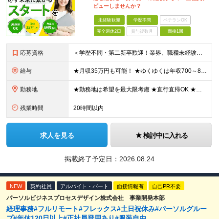
ビューしませんか？
未経験歓迎
学歴不問
ベテランOK
完全週休2日
賞与複数月
面接1回
応募資格
＜学歴不問・第二新卒歓迎！業界、職種未経験歓迎！20代～30代活躍中＞ ★35歳以下の方（若年層の長期キャリア形成を図るため） ★フリーター・正社員未経験・社会人未経験OK ★転職回数が多い方もぜひ
給与
★月収35万円も可能！ ★ゆくゆくは年収700～800万円も！ ★手当が多数あり ・残業手当（100％）★1分単位で支給 ・資格手当（最大月6万円） ・結婚/出産祝金（最大3万円） 【首都圏・北関東
勤務地
★勤務地は希望を最大限考慮 ★直行直帰OK ★車通勤のエリアもあり ★研修は、下記いずれかの研修センターで行います ・東京校（東京本社とアクセスは同様） ・大阪校（大阪府大阪市中央区道修町 2-1-1
残業時間
20時間以内
求人を見る
検討中に入れる
掲載終了予定日：
2026.08.24
NEW
契約社員
アルバイト・パート
面接情報有
自己PR不要
パーソルビジネスプロセスデザイン株式会社 事業開発本部
経理事務#フルリモート#フレックス#土日祝休み#パーソルグルー
プ#年休120日以上#正社員登用あり#服装自由