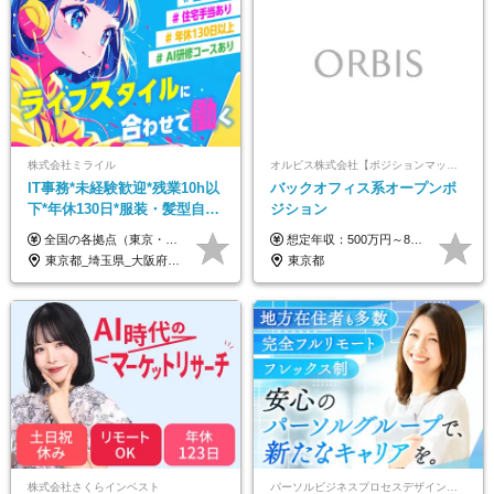
株式会社ミライル
オルビス株式会社【ポジションマッチ登録】
IT事務*未経験歓迎*残業10h以
バックオフィス系オープンポ
下*年休130日*服装・髪型自由
ジション
*AI研修あり*住宅手当あり*転
全国の各拠点（東京・埼玉・新潟・福岡・大阪）で募集中！ 給与は以下の通り、勤務地により異なります。 新潟勤務の場合 201,000円〜201,000円（試用期間変更なし）＋賞与 東京・埼玉勤務の場合 225,000円〜250,000円（試用期間 220,000円）＋賞与 福岡勤務の場合 182,000円〜220,000円（試用期間182,000円）＋賞与 大阪勤務の場合 210,000円〜210,000円（試用期間変更なし）＋賞与 初年度想定年収：280～300万円 ※残業代は全額支給します（1分単位でお支払いします） ※試用期間6ヵ月。試用期間中でも条件変わらず。 ※土日祝含めた勤務可能な方は、土日手当10,000円（毎月）を別途支給。
想定年収：500万円～800万円 ※ご経験やスキルに応じて決定します。 ※上記想定年収はあくまでも目安の金額であり、 選考を通じて上下する可能性があります。
勤なし
東京都_埼玉県_大阪府_新潟県_福岡県
東京都
株式会社さくらインベスト
パーソルビジネスプロセスデザイン株式会社 事業開発本部