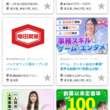
125日以上#残業月5h以下#リ
＼1年目の想定年収359万円～407万円／ 下記(1)～(3)のいずれかを、ご希望や適性を考慮したうえで決定します。 (1)月給23万1,000円＋賞与年2回（計2ヶ月分） (2)月給26万5,000円＋賞与なし （一律支給の業績手当6万6,200円を含む） (3)月給29万5,675円＋賞与なし （一律支給の業績手当6万6,200円＋固定残業手当15時間分／3万675円を含む※超過分は別途支給） ▼(3)の場合の入社時研修中の給与 月給26万5,000円＋賞与なし （一律支給の業績手当6万6,200円を含む） ※試用期間は2ヶ月間です。 期間中の給与・待遇に変更はありません。
■月給27万円～70万円 ※経験・スキルなどを考慮して決定します。 ※上記金額には固定残業代（月15時間相当分／26,300円～73,500円）を含みます。 超過分は別途支給します。 ★最大200万円の昇給アップを叶えたメンバーも！ ￣￣￣V￣￣￣￣￣￣￣￣￣￣￣￣￣￣￣￣￣￣￣ 社員の頑張りはしっかり評価・還元！ はじめは経験がなくても、頑張り次第で早期キャリアアップも狙える環境が充実！ 実際に、昇給で最大200万円給与が上がった先輩社員も活躍中！ 社員のモチベーションも高く維持しながら働けます◎ ★一人でも多くの方とお会いしたいと考えています！ ￣￣￣V￣￣￣￣￣￣￣￣￣￣￣￣￣￣￣￣￣￣￣￣ 現在活躍中の先輩たちの前職は、営業や飲食、 美容師や銀行員、アパレル店員など、多彩！ パソコンが苦手だったメンバーも今では第一線で活躍中です！
モート可
東京都_神奈川県_埼玉県_千葉県_大阪府_愛知県_北海道_青森県_岩手県_宮城県_秋田県_山形県_福島県_茨城県_栃木県_群馬県_新潟県_山梨県_長野県_富山県_石川県_福井県_静岡県_岐阜県_三重県_兵庫県_京都府_滋賀県_奈良県_和歌山県_広島県_岡山県_鳥取県_島根県_山口県_徳島県_香川県_愛媛県_高知県_福岡県_熊本県_佐賀県_長崎県_大分県_宮崎県_鹿児島県_沖縄県
東京都_神奈川県_埼玉県_千葉県_大阪府_愛知県_北海道_青森県_岩手県_宮城県_秋田県_山形県_福島県_茨城県_栃木県_群馬県_新潟県_山梨県_長野県_富山県_石川県_福井県_静岡県_岐阜県_三重県_兵庫県_京都府_滋賀県_奈良県_和歌山県_広島県_岡山県_鳥取県_島根県_山口県_徳島県_香川県_愛媛県_高知県_福岡県_熊本県_佐賀県_長崎県_大分県_宮崎県_鹿児島県_沖縄県
亀田製菓株式会社【ポジションマッチ登録】
株式会社コンフィデンス・インターワークス【東証グロース上場】
バックオフィス系オープンポ
ゲーム・エンタメ会社の事務*
ジション
業界未経験OK*残業ほぼ無*土
日祝休み*服装髪型ネイル自由
配属組織や担当プロジェクトにより異なります。 想定年収：450万円～1100万円 ※ご経験やスキルに応じて決定します。 ※上記想定年収はあくまでも目安の金額であり、 選考を通じて上下する可能性があります。
◎経験をお持ちの方は前職給与を考慮します！ 月給21万円～40万円＋残業代＋賞与 ＜評価は『総合評価』を採用＞ 当社では一人ひとりのスキルや貢献度に見合った『総合評価』を行っています。 担当者と定期的に面談を行うため「評価のポイント」や「今後の課題」なども明確。 評価の結果は昇給・賞与でしっかり反映いたします。
*好きが活かせる☆
新潟県
東京都_神奈川県_埼玉県_千葉県_大阪府_兵庫県_京都府_福岡県