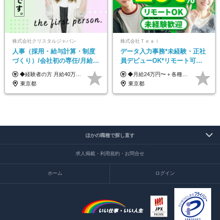
株式会社クリスタルジャパン
株式会社Ｔｅａｌ
人事（採用・給与計算・制度
データ入力事務*未経験・正社
づくり）/会社初の専任/月給40
員デビューOK*リモート可能*
万円～可/残業10h/土日祝休み/
年間休日124日*面接1回*実働
◆経験者の方 月給40万円～65万円＋賞与年2回 【給与イメージ】 人事経験5年程度：月給45万円～ ◆未経験の方 月給35万円～65万円＋賞与年2回 ※経験・スキルを考慮のうえ、優遇いたします。 ※試用期間は3ヶ月です。期間中の給与・待遇に変更はありません。 ※上記月給には、固定残業代（月45時間分／8.8万円～16.5万円）を含みます。 ※固定残業時間を超過した場合は、超過分を別途全額支給いたします。 【固定残業代について】 固定残業45時間分（88,000円～165,000円）を含む ※超過分は別途全額支給
◆月給24万円〜＋各種手当 ※残業代全額支給 ※試用期間6ヶ月（期間中も給与・待遇に変更なし）
年休120日以上
7.5時間
東京都
東京都
ほかの職種で探し直す
求人掲載・利用規約・お問合せ
ホーム
ログイン