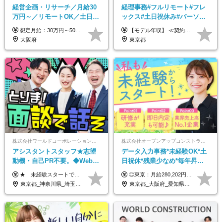
経営企画・リサーチ／月給30
経理事務#フルリモート#フレ
万円～／リモートOK／土日祝
ックス#土日祝休み#パーソル
休み／生成AIを活用できる方
グループ#年休120日以上#正社
想定月給：30万円～50万円程度＋各種手当＋賞与年2回 ※想定年収：400万円～600万円 ※経験・能力等考慮の上、規定により優遇 ※上記月給には固定残業代を含みます。固定残業代は、時間外労働の有無に関わらず月10時間分（月2.2万円（月収30万円の場合）～3.6万円（月収50万円の場合））を支給し、超過分は追加で支給します ※試用期間2ヶ月（待遇に差異なし） 【固定残業代について】 固定残業10時間分（22,000円～36,000円）を含む ※超過分は別途全額支給
【モデル年収】 ≪契約社員≫ 年収330万円 (基本給23万 ＋ 地区手当3万円 ＋ 賞与)：都内在住 年収264万円 (基本給21万 ＋ 賞与)：静岡県在住 --------------- ●月給21万円～28万9900円＋賞与（年2回）＋各種手当 ●1年目想定給与：年収264万円～364万円 ●経験やスキルに応じて優遇します！ ※お住まいの地域により0～3万円の地区手当を支給しております ※試用期間中（3ヶ月間）の雇用形態および待遇に差異はありません ※残業代については選考時に詳細をご説明します ※通算契約期間の上限は5年となります ≪アルバイト≫ ●時給1,250円～2,300円 ●経験やスキルに応じて優遇します！ ●ご希望に応じ、扶養内での勤務も可能です！ ※試用期間中の雇用形態および待遇に差異はありません
歓迎
員登用あり#服装自由
大阪府
東京都
株式会社ワールドコーポレーション 採用事業部【上場グループ】
株式会社オープンアップコンストラクション（東証プライム上場グループ）
アシスタントスタッフ★志望
データ入力事務*未経験OK*土
動機・自己PR不要。◆Web面
日祝休*残業少なめ*毎年昇給
談OK◆完全週休2日◆年収700
あり*面接1回*月収37万円可/o
★ 未経験スタートでも月収40万円以上も目指せます！ ★ ★ 試用期間6か月あり／給与・待遇に変更なし ★ ＼パターン①orパターン②で給与形態の選択が可能／ ＜パターン①＞ 月給+交通費+（残業代は全額別途支給） 【首都圏・関東・北信越】 月給30.0万円以上 【関西】 月給27.5万円以上 【中部】 月給26.5万円以上 【東北】 月給24.5万円以上 【北海道】 月給24.0万円以上 【九州・中四国】 月給25.5万円以上 ＜パターン②＞ 月給（固定残業代20H含む）+交通費+賞与年2回+残業代 （※20H場合を超過した場合は全額別途支給） 【首都圏・関東・北信越】 月給25.0万円以上 【関 西・中部】 月給24.5万円以上 【東 北・北海道・九州・中四国】 月給23.5万円以上 ※上記給与には固定残業代（月20H分）を含みます 固定残業代は残業の有無に関わらず支給し、超過分は別途全額支給いたします ①②の給与形態はご本人様と相談の上、最終的に会社が決定いたします （内定時に通知） ■給与改定年1回 ■(※)賞与年2回（昨年度支給実績2回／頑張りを評価） (※)支給条件に規定あり
◎東京：月給280,202円～402,430円 ◎大阪：月給269,824円～392,052円 ◎名古屋：月給285,967円～408,195円 ◎その他：月給265,212円～387,440円 ※試用期間3か月／待遇は研修期間中のみ変更あり （東京：23.9万円～、大阪：月給23.4万円～、名古屋：月給24.2万円～、その他：月給23.1万円～） ※固定残業代（配属後に支給）・一律手当を含む ※固定残業代は残業がない場合も支給し、超過分は別途支給する ※年齢、経験、能力を考慮し、支給額を決定します。
万円可/p13
東京都_神奈川県_埼玉県_千葉県_大阪府_愛知県_北海道_青森県_岩手県_宮城県_秋田県_山形県_福島県_茨城県_栃木県_群馬県_新潟県_山梨県_長野県_富山県_石川県_福井県_静岡県_岐阜県_三重県_兵庫県_京都府_滋賀県_奈良県_和歌山県_広島県_岡山県_鳥取県_島根県_山口県_徳島県_香川県_愛媛県_高知県_福岡県_佐賀県_長崎県_大分県_宮崎県_鹿児島県_沖縄県
東京都_大阪府_愛知県_北海道_宮城県_新潟県_石川県_静岡県_広島県_福岡県_沖縄県