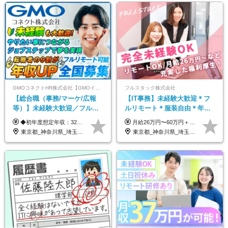
GMOコネクトHR株式会社【GMOインターネットグループ】
フルスタック株式会社
【総合職（事務/マーケ/広報
【IT事務】未経験大歓迎＊フ
等）】未経験大歓迎／フルリ
ルリモート＊服装自由＊年休
モ可で全国募集！年収アップ
125日以上＊残業なし＊月給26
◆初年度想定年収：320万円〜840万円 【関東／一都三県】月給24万円〜70万円 【関西・東海地方】月給23万円〜65万円 【その他の地方等】月給22万円〜60万円 ※ご経験・スキル・前職給与などを考慮の上決定いたします。 ◉固定残業代制（固定残業代10,000円含） 固定残業代は7時間分・時間超過分は追加支給 ≪月給例≫ ・月給54万円（29歳／入社3年目） ・月給38万円（26歳／入社2年目） ・月給28万円（24歳／入社1年目） ※試用期間は6ヶ月で、その間の雇用形態は契約社員です。そのほかの条件に変更はありません。
月給26万円〜60万円＋諸手当＋インセンティブ（２種）＋賞与 ★Point 設立から9ヶ月で全社員2万円の昇給実績 ※成果はしっかりと還元いたします！ ★Point 100％年収UPでの待遇提示も可能！ ※経験者であれば、100％年収アップも実現可能です。 ※試用期間最大2ヶ月/月給22万円〜
多数★年休最大130日★
万円以上
東京都_神奈川県_埼玉県_千葉県_大阪府_愛知県_北海道_青森県_岩手県_宮城県_秋田県_山形県_福島県_茨城県_栃木県_群馬県_新潟県_山梨県_長野県_富山県_石川県_福井県_静岡県_岐阜県_三重県_兵庫県_京都府_滋賀県_奈良県_和歌山県_広島県_岡山県_鳥取県_島根県_山口県_徳島県_香川県_愛媛県_高知県_福岡県_熊本県_佐賀県_長崎県_大分県_宮崎県_鹿児島県_沖縄県
東京都_神奈川県_埼玉県_千葉県_茨城県