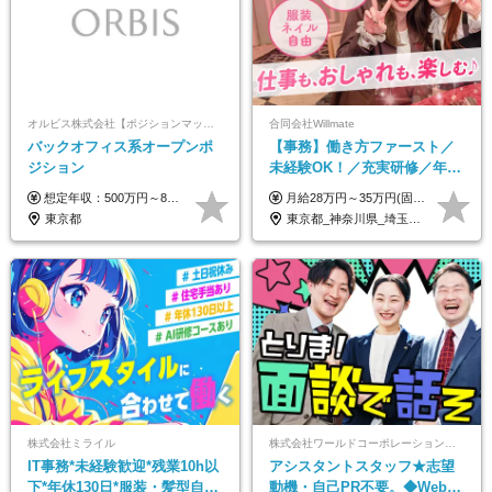
オルビス株式会社【ポジションマッチ登録】
合同会社Willmate
バックオフィス系オープンポ
【事務】働き方ファースト／
ジション
未経験OK！／充実研修／年休
127日～／残業なし／平均20代
想定年収：500万円～800万円 ※ご経験やスキルに応じて決定します。 ※上記想定年収はあくまでも目安の金額であり、 選考を通じて上下する可能性があります。
月給28万円～35万円(固定残業代含む)+インセンティブ＋各種手当 ※経験・能力等を考慮の上、決定します。 ※残業はほとんどありませんが、発生した場合は時間外手当を100％支給します。 【固定残業代について】 なし（残業代は、実際の労働時間に応じて別途全額支給）
／リモートOK
東京都
東京都_神奈川県_埼玉県_千葉県_大阪府_愛知県_北海道_青森県_岩手県_宮城県_秋田県_山形県_福島県_茨城県_栃木県_群馬県_新潟県_山梨県_長野県_富山県_石川県_福井県_静岡県_岐阜県_三重県_兵庫県_京都府_滋賀県_奈良県_和歌山県_広島県_岡山県_鳥取県_島根県_山口県_徳島県_香川県_愛媛県_高知県_福岡県_熊本県_佐賀県_長崎県_大分県_宮崎県_鹿児島県_沖縄県_海外
株式会社ミライル
株式会社ワールドコーポレーション 採用事業部【上場グループ】
IT事務*未経験歓迎*残業10h以
アシスタントスタッフ★志望
下*年休130日*服装・髪型自由
動機・自己PR不要。◆Web面