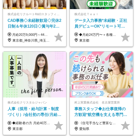
株式会社リクルートR&Dスタッフィング【リクルートグループ】
株式会社Ｔｅａｌ
CAD事務◇未経験歓迎◇完休2
データ入力事務*未経験・正社
日制＆年休120日◇賞与年2回
員デビューOK*リモート可能*
◇住宅手当制度・社員寮あ
年間休日124日*面接1回*実働
月給20万9,000円～44万円 ※試用期間6カ月あり（期間中の待遇に変更なし） ※経験・能力・前給を考慮の上、決定いたします ※時間外手当100％支給 ※派遣就業先が変更となる場合には、就業規則、労使協定等に基づき賃金が変更となる可能性があります
◆月給24万円〜＋各種手当 ※残業代全額支給 ※試用期間6ヶ月（期間中も給与・待遇に変更なし）
り/j1
7.5時間
東京都_神奈川県_埼玉県_千葉県_大阪府_愛知県_青森県_岩手県_宮城県_秋田県_山形県_福島県_茨城県_栃木県_群馬県_山梨県_長野県_福井県_静岡県_岐阜県_三重県_兵庫県_京都府_滋賀県_奈良県_広島県_岡山県_山口県_香川県_福岡県_熊本県_佐賀県_長崎県_大分県_宮崎県_鹿児島県
東京都
株式会社クリスタルジャパン
村上実業株式会社 名古屋営業所
人事（採用・給与計算・制度
事務スタッフ◆お仕事復帰の
づくり）/会社初の専任/月給40
方歓迎*航空機を支える専門商
万円～可/残業10h/土日祝休み/
社*年収450万実績あり*車道駅
◆経験者の方 月給40万円～65万円＋賞与年2回 【給与イメージ】 人事経験5年程度：月給45万円～ ◆未経験の方 月給35万円～65万円＋賞与年2回 ※経験・スキルを考慮のうえ、優遇いたします。 ※試用期間は3ヶ月です。期間中の給与・待遇に変更はありません。 ※上記月給には、固定残業代（月45時間分／8.8万円～16.5万円）を含みます。 ※固定残業時間を超過した場合は、超過分を別途全額支給いたします。 【固定残業代について】 固定残業45時間分（88,000円～165,000円）を含む ※超過分は別途全額支給
《住宅手当など豊富な手当で月給＋α！》 ★年収450万円実績あり ★住宅手当 ★家族手当 月給22万円～＋賞与年2回＋業績賞与(※業績による／過去3か月分支給実績あり) ※経験・スキルを考慮の上、決定します ※残業代は全額支給します ※試用期間3ヶ月間あり（期間中の給与・待遇に差異はありません）
年休120日以上
より徒歩4分*服装自由
東京都
愛知県