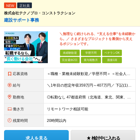
NEW
正社員
株式会社テクノプロ・コンストラクション
建設サポート事務
＼無理なく続けられる、“支える仕事”を未経験か
ら。／ さまざまなプロジェクトを裏側から支え
るポジションです。
未経験歓迎
学歴不問
ベテランOK
完全週休2日
賞与複数月
面接1回
応募資格
＜職種・業種未経験歓迎／学歴不問＞ ＜社会人未経験歓迎／第二新卒歓迎／ブランクOK＞ ◆これまでの経歴や転職回数は問いません。意欲や人物を重視した採用です。 ◆社会人デビューの方や、正社員として働く
給与
＼1年目の想定年収359万円～407万円／ 下記(1)～(3)のいずれかを、ご希望や適性を考慮したうえで決定します。 (1)月給23万1,000円＋賞与年2回（計2ヶ月分） (2)月給26万5,
勤務地
◎転勤なし 47都道府県（北海道、東北、関東、北陸・甲信越、関西、東海、中国、四国、九州、沖縄）の各プロジェクト先 ◇本人の希望を伴わない転居はなく、転勤もありません。 ◇勤務地はご希望を最大限考
働き方
リモートワーク相談可能
残業時間
20時間以内
求人を見る
検討中に入れる