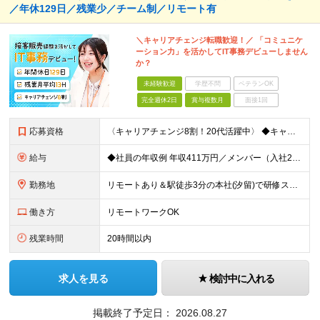
／年休129日／残業少／チーム制／リモート有
＼キャリアチェンジ転職歓迎！／ 「コミュニケ
ーション力」を活かしてIT事務デビューしません
か？
未経験歓迎
学歴不問
ベテランOK
完全週休2日
賞与複数月
面接1回
応募資格
〈キャリアチェンジ8割！20代活躍中〉 ◆キャリアチェンジ転職歓迎 ◆PCスキル不問 ◆専門・短大卒以上 ◎同期入社と一緒に研修が受けられます！ ＼下記のような方に向いています／ ◇今から手に職をつ
給与
◆社員の年収例 年収411万円／メンバー（入社2年目） 年収800万円／マネージャー（入社7年目） -------------------- ◆月給22万7000円～30万円＋賞与年2回＋残業代全額支
勤務地
リモートあり＆駅徒歩3分の本社(汐留)で研修スタート！ 【システナ東京本社】 東京都港区海岸1-2-20 汐留ビルディング14F・16F ◆リモートワーク・フルリモートのお仕事もあり ◆お住まいの地
働き方
リモートワークOK
残業時間
20時間以内
求人を見る
検討中に入れる
掲載終了予定日：
2026.08.27