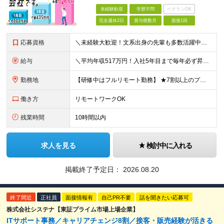
未経験歓迎
学歴不問
ベテランOK
完全週休2日
賞与複数月
面接1回
応募資格
＼未経験大歓迎！文系出身の先輩も多数活躍中／ ◆PCスキルに自信のない方も歓迎 ◆完全未経験OK ◆社会人デビューもOK ◆学歴不問 「働きながら少しずつ専門スキルを身につけたい」という意欲重視の採
給与
＼平均年収517万円！入社5年目まで毎年必ず昇給／ ■賞与年3回 ■年収800万円以上も可 ■入社3年以上の平均年収469.2万円 月給23万2000円以上＋賞与年3回＋各種手当 ☆入社5年目まで最
勤務地
【研修中はフルリモート勤務】 ★7割以上のプロジェクトでリモートワークを導入 ★一都三県のプロジェクト先 ★転居を伴う転勤なし ＜プロジェクト先＞ 東京・神奈川・千葉・埼玉でのプロジェクト先にて勤務
働き方
リモートワークOK
残業時間
10時間以内
求人を見る
検討中に入れる
掲載終了予定日：
2026.08.20
終了間近
正社員
面接情報有
自己PR不要
話を聞きたい応募可
株式会社システナ【東証プライム市場上場企業】
ITサポート事務／キャリアチェンジ8割／接客・販売経験が活きる