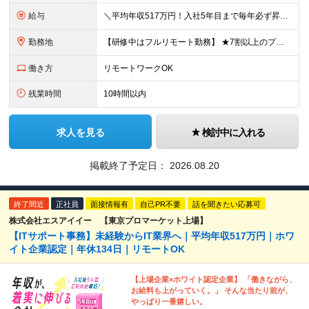
給与
＼平均年収517万円！入社5年目まで毎年必ず昇給／ ■賞与年3回 ■年収800万円以上も可 ■入社3年以上の平均年収469.2万円 月給23万2000円以上＋賞与年3回＋各種手当 ☆入社5年目まで最
勤務地
【研修中はフルリモート勤務】 ★7割以上のプロジェクトでリモートワークを導入 ★一都三県のプロジェクト先 ★転居を伴う転勤なし ＜プロジェクト先＞ 東京・神奈川・千葉・埼玉でのプロジェクト先にて勤務
働き方
リモートワークOK
残業時間
10時間以内
求人を見る
検討中に入れる
掲載終了予定日：
2026.08.20
終了間近
正社員
面接情報有
自己PR不要
話を聞きたい応募可
株式会社エスアイイー 【東京プロマーケット上場】
【ITサポート事務】未経験からIT業界へ｜平均年収517万円｜ホワ
イト企業認定｜年休134日｜リモートOK
【上場企業×ホワイト認定企業】 「働きながら、
お給料も上がっていく。」 そんな当たり前が、
やっぱり一番嬉しい。