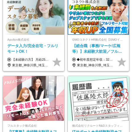
Apollon株式会社
GMOコネクトHR株式会社【GMOインターネットグループ】
データ入力/完全在宅・フルリ
【総合職（事務/マーケ/広報
モートOK！
等）】未経験大歓迎／フルリ
モ可で全国募集！年収アップ
【未経験の方】 月給25.5万円以上＋各種手当 【事務経験3年以上の方】 月給28万円以上＋各種手当 ※経験・スキル・年齢を考慮の上、決定します ※試用期間：3ヶ月(雇用形態は正社員、給与・待遇に変更はありません) ※残業代は全額別途支給 ※昇給：年1回（査定あり） ※賞与：年3回（業績に応じて支給） ＼努力がしっかり評価される環境です！／ 「どんなスキルを身につければ昇給できるか」が明確だから、 着実に成長しながら収入アップを目指せます。
◆初年度想定年収：320万円〜840万円 【関東／一都三県】月給24万円〜70万円 【関西・東海地方】月給23万円〜65万円 【その他の地方等】月給22万円〜60万円 ※ご経験・スキル・前職給与などを考慮の上決定いたします。 ◉固定残業代制（固定残業代10,000円含） 固定残業代は7時間分・時間超過分は追加支給 ≪月給例≫ ・月給54万円（29歳／入社3年目） ・月給38万円（26歳／入社2年目） ・月給28万円（24歳／入社1年目） ※試用期間は6ヶ月で、その間の雇用形態は契約社員です。そのほかの条件に変更はありません。
多数★年休最大130日★
東京都_神奈川県_埼玉県_千葉県_大阪府_愛知県_北海道_青森県_岩手県_宮城県_秋田県_山形県_福島県_茨城県_栃木県_群馬県_新潟県_山梨県_長野県_富山県_石川県_福井県_静岡県_岐阜県_三重県_兵庫県_京都府_滋賀県_奈良県_和歌山県_広島県_岡山県_鳥取県_島根県_山口県_徳島県_香川県_愛媛県_高知県_福岡県_熊本県_佐賀県_長崎県_大分県_宮崎県_鹿児島県_沖縄県
東京都_神奈川県_埼玉県_千葉県_大阪府_愛知県_北海道_青森県_岩手県_宮城県_秋田県_山形県_福島県_茨城県_栃木県_群馬県_新潟県_山梨県_長野県_富山県_石川県_福井県_静岡県_岐阜県_三重県_兵庫県_京都府_滋賀県_奈良県_和歌山県_広島県_岡山県_鳥取県_島根県_山口県_徳島県_香川県_愛媛県_高知県_福岡県_熊本県_佐賀県_長崎県_大分県_宮崎県_鹿児島県_沖縄県
フルスタック株式会社
株式会社リクルートR&Dスタッフィング【リクルートグループ】
【IT事務】未経験大歓迎＊フ
ITサポート★未経験歓迎★フ