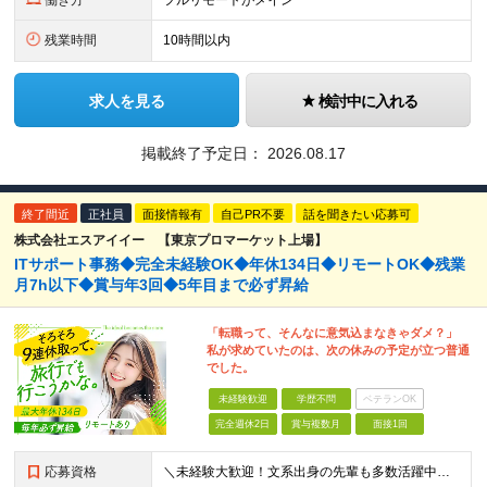
働き方
フルリモートがメイン
残業時間
10時間以内
求人を見る
検討中に入れる
掲載終了予定日：
2026.08.17
終了間近
正社員
面接情報有
自己PR不要
話を聞きたい応募可
株式会社エスアイイー 【東京プロマーケット上場】
ITサポート事務◆完全未経験OK◆年休134日◆リモートOK◆残業
月7h以下◆賞与年3回◆5年目まで必ず昇給
「転職って、そんなに意気込まなきゃダメ？」
私が求めていたのは、次の休みの予定が立つ普通
でした。
未経験歓迎
学歴不問
ベテランOK
完全週休2日
賞与複数月
面接1回
応募資格
＼未経験大歓迎！文系出身の先輩も多数活躍中／ ◆PCスキルに自信のない方も歓迎 ◆完全未経験OK ◆社会人デビューもOK ◆学歴不問 ＊*こんなアナタにオススメです*＊ ◇事務職に興味があるが、給与