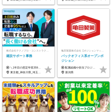
株式会社テクノプロ・コンストラクション
亀田製菓株式会社【ポジションマッチ登録】
建設サポート事務
バックオフィス系オープンポ
ジション
＼1年目の想定年収359万円～407万円／ 下記(1)～(3)のいずれかを、ご希望や適性を考慮したうえで決定します。 (1)月給23万1,000円＋賞与年2回（計2ヶ月分） (2)月給26万5,000円＋賞与なし （一律支給の業績手当6万6,200円を含む） (3)月給29万5,675円＋賞与なし （一律支給の業績手当6万6,200円＋固定残業手当15時間分／3万675円を含む※超過分は別途支給） ▼(3)の場合の入社時研修中の給与 月給26万5,000円＋賞与なし （一律支給の業績手当6万6,200円を含む） ※試用期間は2ヶ月間です。 期間中の給与・待遇に変更はありません。
配属組織や担当プロジェクトにより異なります。 想定年収：450万円～1100万円 ※ご経験やスキルに応じて決定します。 ※上記想定年収はあくまでも目安の金額であり、 選考を通じて上下する可能性があります。
東京都_神奈川県_埼玉県_千葉県_大阪府_愛知県_北海道_青森県_岩手県_宮城県_秋田県_山形県_福島県_茨城県_栃木県_群馬県_新潟県_山梨県_長野県_富山県_石川県_福井県_静岡県_岐阜県_三重県_兵庫県_京都府_滋賀県_奈良県_和歌山県_広島県_岡山県_鳥取県_島根県_山口県_徳島県_香川県_愛媛県_高知県_福岡県_熊本県_佐賀県_長崎県_大分県_宮崎県_鹿児島県_沖縄県
新潟県