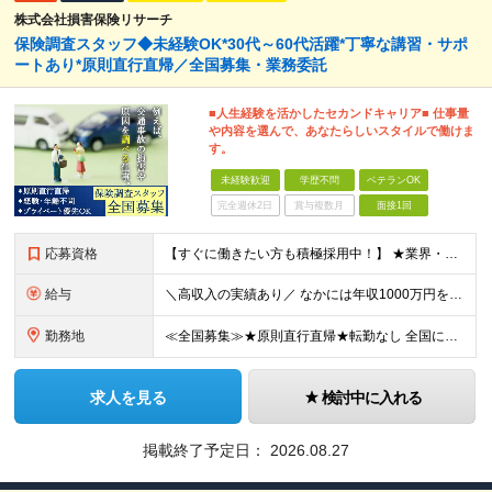
株式会社損害保険リサーチ
保険調査スタッフ◆未経験OK*30代～60代活躍*丁寧な講習・サポ
ートあり*原則直行直帰／全国募集・業務委託
■人生経験を活かしたセカンドキャリア■ 仕事量
や内容を選んで、あなたらしいスタイルで働けま
す。
未経験歓迎
学歴不問
ベテランOK
完全週休2日
賞与複数月
面接1回
応募資格
【すぐに働きたい方も積極採用中！】 ★業界・職種未経験の方も歓迎…特別な知識は不問です ★年齢不問…40代50代を中心に幅広い年齢層の方が活躍中です ※学歴不問 ≪異業種出身の未経験者も活躍していま
給与
＼高収入の実績あり／ なかには年収1000万円を超えるスペシャリストもいらっしゃいます！ 【完全出来高報酬制】 ★仕事に慣れるまで収入をサポート 1か月目：報酬が通常の2倍 2か月目：報酬が通常の1
勤務地
≪全国募集≫★原則直行直帰★転勤なし 全国に55の拠点を展開していますので、現在お住いの地域で働けます。また、原則直行直帰で調査を行い、レポート作成はご自宅にて行うことができるため、自分のペースで働け
求人を見る
検討中に入れる
掲載終了予定日：
2026.08.27