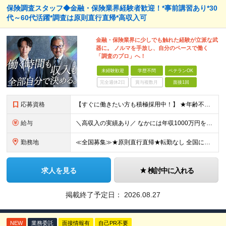
保険調査スタッフ◆金融・保険業界経験者歓迎！*事前講習あり*30
代～60代活躍*調査は原則直行直帰*高収入可
金融・保険業界に少しでも触れた経験が立派な武
器に。 ノルマを手放し、自分のペースで働く
「調査のプロ」へ！
未経験歓迎
学歴不問
ベテランOK
完全週休2日
賞与複数月
面接1回
応募資格
【すぐに働きたい方も積極採用中！】 ★年齢不問…40代50代を中心に幅広い年齢層の方が活躍中です ★金融・保険業界の知識がある方 ★学歴不問 ≪異業種出身の未経験者も活躍しています≫ 調査員の半数以
給与
＼高収入の実績あり／ なかには年収1000万円を超える方もいらっしゃいます！ 【完全出来高報酬制】 ★仕事に慣れるまで収入をサポート 1か月目：報酬が通常の2倍 2か月目：報酬が通常の1.5倍 ※災
勤務地
≪全国募集≫★原則直行直帰★転勤なし 全国に55の拠点を展開していますので、現在お住いの地域で働けます。また、原則直行直帰で調査を行い、レポート作成はご自宅にて行うことができるため、自分のペースで働け
求人を見る
検討中に入れる
掲載終了予定日：
2026.08.27
NEW
業務委託
面接情報有
自己PR不要