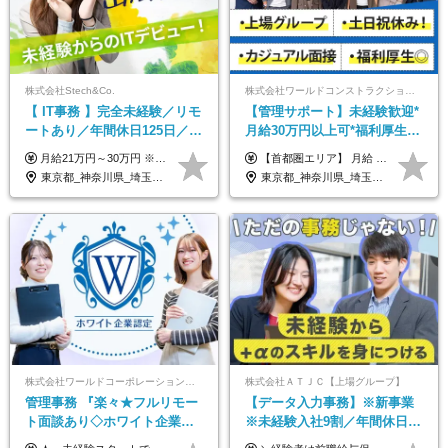
株式会社Stech&Co.
株式会社ワールドコンストラクション 【東証一部】 (ワールドホールディングス・グループ)
【 IT事務 】完全未経験／リモ
【管理サポート】未経験歓迎*
ートあり／年間休日125日／残
月給30万円以上可*福利厚生が
業なし／産休育休あり／服
充実！
月給21万円～30万円 ※試用期間3ヶ月間の待遇に変動はありません。 ※みなし残業代(月20時間分29,725円～)を含む。（※超過分は追加支給）
【首都圏エリア】 月給 291,800円以上 ＋ 各種手当 【北関東エリア】 月給 264,260円以上 ＋ 各種手当 【関西・四国エリア】 月給 278,040円以上 ＋ 各種手当 【中部エリア】 月給 278,040円以上 ＋ 各種手当 【北海道・東北エリア】 月給 247,000円以上 ＋ 各種手当 【九州エリア】 月給 235,540円以上 ＋ 各種手当 【中国エリア】 月給 250,460 円以上 ＋ 各種手当 ※全て年齢・経験・能力などを考慮します。 ※試用期間3ヶ月あり。その間の待遇に変動はありません。 ※固定残業代（20時間分）を含む 首都圏／37,800円以上 北関東／34,260円以上 関西・四国／36,040円以上 中部／36,040円以上 北海道・東北／32,000円以上 九州／30,540円以上 中国／32,460円以上 ※超過分は全額支給 初年度の年収 400万円～900万円
装・髪型自由／毎年昇給
東京都_神奈川県_埼玉県_千葉県_大阪府_愛知県_北海道_青森県_岩手県_宮城県_秋田県_山形県_福島県_茨城県_栃木県_群馬県_新潟県_山梨県_長野県_富山県_石川県_福井県_静岡県_岐阜県_三重県_兵庫県_京都府_滋賀県_奈良県_和歌山県_広島県_岡山県_鳥取県_島根県_山口県_徳島県_香川県_愛媛県_高知県_福岡県_熊本県_佐賀県_長崎県_大分県_宮崎県_鹿児島県_沖縄県
東京都_神奈川県_埼玉県_千葉県_大阪府_愛知県_北海道_青森県_岩手県_宮城県_秋田県_山形県_福島県_茨城県_栃木県_群馬県_新潟県_山梨県_長野県_富山県_石川県_福井県_静岡県_岐阜県_三重県_兵庫県_京都府_滋賀県_奈良県_和歌山県_広島県_岡山県_鳥取県_島根県_山口県_徳島県_香川県_愛媛県_高知県_福岡県_熊本県_佐賀県_長崎県_大分県_宮崎県_鹿児島県_沖縄県
株式会社ワールドコーポレーション 採用事業部【上場グループ】
株式会社ＡＴＪＣ【上場グループ】
管理事務 『楽々★フルリモー
【データ入力事務】※新事業
ト面談あり◇ホワイト企業認
※未経験入社9割／年間休日
定受賞◇完全週休2日◇賞与年
124日／月 残業13h／土日祝休