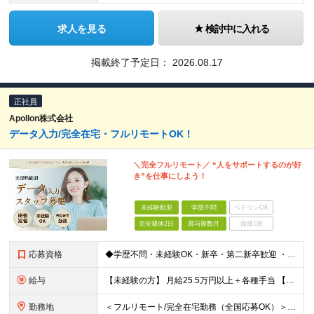
求人を見る
検討中に入れる
掲載終了予定日：
2026.08.17
正社員
Apollon株式会社
データ入力/完全在宅・フルリモートOK！
＼完全フルリモート／ “人をサポートするのが好
き”を仕事にしよう！
未経験歓迎
学歴不問
ベテランOK
完全週休2日
賞与複数月
面接1回
応募資格
◆学歴不問・未経験OK・新卒・第二新卒歓迎 ・フルリモートで自律的に働きたい方 ・PCの基本操作（タイピング・コピー＆ペースト）ができればOK！
給与
【未経験の方】 月給25.5万円以上＋各種手当 【事務経験3年以上の方】 月給28万円以上＋各種手当 ※経験・スキル・年齢を考慮の上、決定します ※試用期間：3ヶ月(雇用形態は正社員、給与・待遇に
勤務地
＜フルリモート/完全在宅勤務（全国応募OK）＞ ★自宅/カフェなど、あなたが働きやすい場所で働けます ★転居を伴う転勤はありません ★全国47都道府県どこからでも応募OK ■本社 東京都新宿区山吹町