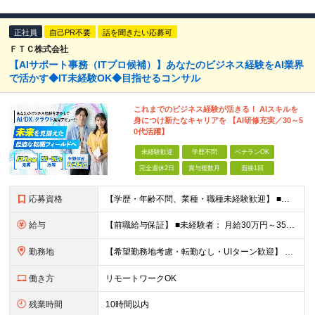
正社員
自己PR不要
話を聞きたい応募可
ＦＴＣ株式会社
【AIサポート事務（ITプロ候補）】あなたのビジネス経験をAI業界
で活かす◆IT未経験OK◆目指せるコンサル
これまでのビジネス経験が活きる！ AIスキルを
身につけ新たなキャリアを 【AI研修充実／30～5
0代活躍】
未経験歓迎
学歴不問
ベテランOK
完全週休2日
賞与複数月
面接1回
応募資格
【学歴・年齢不問、業種・職種未経験歓迎】 ■何らかの社会人経験がある方（3年以上） ※前職での経験や業務知識などを活かし、 将来性の高いAI・DX業界で活躍したい方歓迎！ ★入社前面談・アンケートあ
給与
【前職給与保証】 ■未経験者： 月給30万円～35万円 ■ローキャリア（経験目安1年程度）： 月給35万円～40万円 ■経験者（経験目安3年以上）： 月給40万円～60万円 ■即戦力（経験目安5年以上
勤務地
【希望勤務地考慮・転勤なし・UIターン歓迎】 本社（東京都新宿区大京町）および首都圏の勤務先 ★リモートワーク応相談 ★上京を希望する地方在住者の方も大歓迎！ ★横浜に営業拠点開設 神奈川県内や神
働き方
リモートワークOK
残業時間
10時間以内