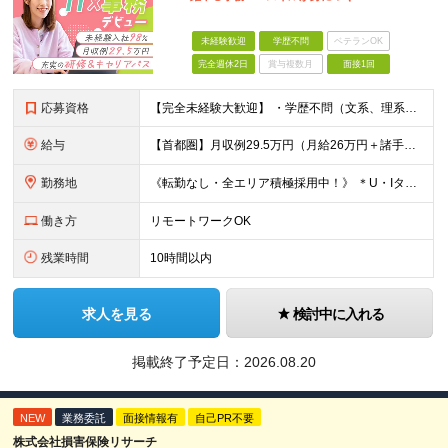
未経験歓迎
学歴不問
ベテランOK
完全週休2日
賞与複数月
面接1回
応募資格
【完全未経験大歓迎】 ・学歴不問（文系、理系不問） ・社会人デビュー、第二新卒、既卒者大歓迎 ・20代／30代、男女問わず活躍中 ・服装、髪色自由 ・スキルや知識ゼロでOK ・志望理由も問いませ
給与
【首都圏】月収例29.5万円（月給26万円＋諸手当） 【東海・関西】月収例28.5万円（月給25万円＋諸手当） 【九州】月収例26万円（月給23万円＋諸手当） ※経験・スキル・前職給与を踏まえ、総合
勤務地
《転勤なし・全エリア積極採用中！》 ＊U・Iターンも歓迎 ＊研修はオンライン実施 ★勤務エリアは下記よりお選びいただけます★ 【首都圏】東京・神奈川・千葉・埼玉 【東海】愛知 【関西】大阪、京都、兵庫
働き方
リモートワークOK
残業時間
10時間以内
求人を見る
検討中に入れる
掲載終了予定日：
2026.08.20
NEW
業務委託
面接情報有
自己PR不要
株式会社損害保険リサーチ