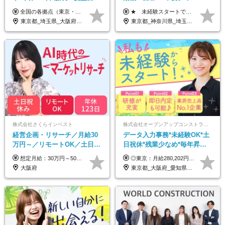
*AI研修あり*住宅手当あり*転
談OK◆完全週休2日◆年収700
全国の各拠点（東京・埼玉・新潟・福岡・大阪）で募集中！ 給与は以下の通り、勤務地により異なります。 新潟勤務の場合 201,000円〜201,000円（試用期間変更なし）＋賞与 東京・埼玉勤務の場合 225,000円〜250,000円（試用期間 220,000円）＋賞与 福岡勤務の場合 182,000円〜220,000円（試用期間182,000円）＋賞与 大阪勤務の場合 210,000円〜210,000円（試用期間変更なし）＋賞与 初年度想定年収：280～300万円 ※残業代は全額支給します（1分単位でお支払いします） ※試用期間6ヵ月。試用期間中でも条件変わらず。 ※土日祝含めた勤務可能な方は、土日手当10,000円（毎月）を別途支給。
★ 未経験スタートでも月収40万円以上も目指せます！ ★ ★ 試用期間6か月あり／給与・待遇に変更なし ★ ＼パターン①orパターン②で給与形態の選択が可能／ ＜パターン①＞ 月給+交通費+（残業代は全額別途支給） 【首都圏・関東・北信越】 月給30.0万円以上 【関西】 月給27.5万円以上 【中部】 月給26.5万円以上 【東北】 月給24.5万円以上 【北海道】 月給24.0万円以上 【九州・中四国】 月給25.5万円以上 ＜パターン②＞ 月給（固定残業代20H含む）+交通費+賞与年2回+残業代 （※20H場合を超過した場合は全額別途支給） 【首都圏・関東・北信越】 月給25.0万円以上 【関 西・中部】 月給24.5万円以上 【東 北・北海道・九州・中四国】 月給23.5万円以上 ※上記給与には固定残業代（月20H分）を含みます 固定残業代は残業の有無に関わらず支給し、超過分は別途全額支給いたします ①②の給与形態はご本人様と相談の上、最終的に会社が決定いたします （内定時に通知） ■給与改定年1回 ■(※)賞与年2回（昨年度支給実績2回／頑張りを評価） (※)支給条件に規定あり
勤なし
万円可/p13
東京都_埼玉県_大阪府_新潟県_福岡県
東京都_神奈川県_埼玉県_千葉県_大阪府_愛知県_北海道_青森県_岩手県_宮城県_秋田県_山形県_福島県_茨城県_栃木県_群馬県_新潟県_山梨県_長野県_富山県_石川県_福井県_静岡県_岐阜県_三重県_兵庫県_京都府_滋賀県_奈良県_和歌山県_広島県_岡山県_鳥取県_島根県_山口県_徳島県_香川県_愛媛県_高知県_福岡県_佐賀県_長崎県_大分県_宮崎県_鹿児島県_沖縄県
株式会社さくらインベスト
株式会社オープンアップコンストラクション（東証プライム上場グループ）
経営企画・リサーチ／月給30
データ入力事務*未経験OK*土
万円～／リモートOK／土日祝
日祝休*残業少なめ*毎年昇給
休み／生成AIを活用できる方
あり*面接1回*月収37万円可/o
想定月給：30万円～50万円程度＋各種手当＋賞与年2回 ※想定年収：400万円～600万円 ※経験・能力等考慮の上、規定により優遇 ※上記月給には固定残業代を含みます。固定残業代は、時間外労働の有無に関わらず月10時間分（月2.2万円（月収30万円の場合）～3.6万円（月収50万円の場合））を支給し、超過分は追加で支給します ※試用期間2ヶ月（待遇に差異なし） 【固定残業代について】 固定残業10時間分（22,000円～36,000円）を含む ※超過分は別途全額支給
◎東京：月給280,202円～402,430円 ◎大阪：月給269,824円～392,052円 ◎名古屋：月給285,967円～408,195円 ◎その他：月給265,212円～387,440円 ※試用期間3か月／待遇は研修期間中のみ変更あり （東京：23.9万円～、大阪：月給23.4万円～、名古屋：月給24.2万円～、その他：月給23.1万円～） ※固定残業代（配属後に支給）・一律手当を含む ※固定残業代は残業がない場合も支給し、超過分は別途支給する ※年齢、経験、能力を考慮し、支給額を決定します。
歓迎
大阪府
東京都_大阪府_愛知県_北海道_宮城県_新潟県_石川県_静岡県_広島県_福岡県_沖縄県