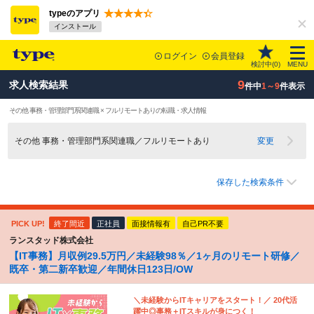
typeのアプリ
インストール
ログイン
会員登録
検討中(
0
)
MENU
9
求人検索結果
件中
1～9
件表示
その他 事務・管理部門系関連職 × フルリモートありの転職・求人情報
その他 事務・管理部門系関連職／フルリモートあり
変更
保存した検索条件
PICK UP!
終了間近
正社員
面接情報有
自己PR不要
ランスタッド株式会社
【IT事務】月収例29.5万円／未経験98％／1ヶ月のリモート研修／
既卒・第二新卒歓迎／年間休日123日/OW
＼未経験からITキャリアをスタート！／ 20代活
躍中◎事務＋ITスキルが身につく！