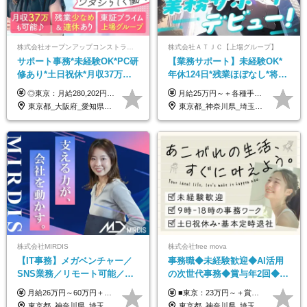
株式会社オープンアップコンストラクション（東証プライム上場グループ）
株式会社ＡＴＪＣ【上場グループ】
サポート事務*未経験OK*PC研
【業務サポート】未経験OK*
修あり*土日祝休*月収37万円
年休124日*残業ほぼなし*将来
可*面接1回/o
活かせる専門スキル
◎東京：月給280,202円～402,430円 ◎大阪：月給269,824円～392,052円 ◎名古屋：月給285,967円～408,195円 ◎その他：月給265,212円～387,440円 ※試用期間3か月／待遇は研修期間中のみ変更あり （東京：23.9万円～、大阪：月給23.4万円～、名古屋：月給24.2万円～、その他：月給23.1万円～） ※固定残業代（配属後に支給）・一律手当を含む ※固定残業代は残業がない場合も支給し、超過分は別途支給する ※年齢、経験、能力を考慮し、支給額を決定します。
月給25万円～＋各種手当（家族、資格、住宅など） ★ご経験をお持ちの方は前職給与保証！ ※試用期間は6ヶ月 ※上記には固定残業代（33,784円～／20時間分）を含みます。超過分は追加支給致します。 ※経験・スキル・能力を考慮して決定します。ご経験者の方の経験フェーズは不問です。 ＜各種手当＞ 住宅手当／家族手当／資格手当／特別手当など
東京都_大阪府_愛知県_北海道_宮城県_新潟県_石川県_静岡県_広島県_福岡県_沖縄県
東京都_神奈川県_埼玉県_千葉県
株式会社MIRDIS
株式会社free mova
【IT事務】メガベンチャー／
事務職◆未経験歓迎◆AI活用
SNS業務／リモート可能／未
の次世代事務◆賞与年2回◆ネ
経験◎
イルOK◆残業なし/4JIM
月給26万円～60万円＋賞与1回＋各種手当 ★Point：経験者の方は100％年収UPでの待遇提示も可能！ ※試用期間6カ月 ※期間中は月給20万円以上～スタート ※期間中は契約社員
■東京：23万円～＋賞与年2回 ■その他：22万円～＋賞与年2回 ※給与はスキル・経験・能力を考慮して決定します。 ※残業代は別途支給いたします。 ※実績により随時基本給アップが可能。 入社1年で8～9万円上がった実績もあります！ ＜各種手当＞ ■皆勤手当（インセンティブ） ■交通費全額支給 ■資格祝い金（1万円～4万円） └MOS、日商簿記、TOEIC、秘書検定、ITパスポートなど
東京都_神奈川県_埼玉県_千葉県
東京都_神奈川県_埼玉県_千葉県_大阪府_愛知県_北海道_青森県_岩手県_宮城県_秋田県_山形県_福島県_茨城県_栃木県_群馬県_新潟県_山梨県_長野県_富山県_石川県_福井県_静岡県_岐阜県_三重県_兵庫県_京都府_滋賀県_奈良県_和歌山県_広島県_岡山県_鳥取県_島根県_山口県_徳島県_香川県_愛媛県_高知県_福岡県_熊本県_佐賀県_長崎県_大分県_宮崎県_鹿児島県_沖縄県