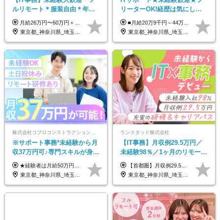
ルリモート＊服装自由＊年休
リーターOK!経歴は気にしな
125日以上＊残業なし＊月給26
くて大丈夫★超大手リクルー
月給26万円〜60万円＋諸手当＋インセンティブ（２種）＋賞与 ★Point 設立から9ヶ月で全社員2万円の昇給実績 ※成果はしっかりと還元いたします！ ★Point 100％年収UPでの待遇提示も可能！ ※経験者であれば、100％年収アップも実現可能です。 ※試用期間最大2ヶ月/月給22万円〜
■月給20万9千円～44万円 ※経験・能力・前給を考慮の上、決定いたします ※時間外手当100％支給 ※派遣就業先が変更となる場合には、就業規則、労使協定等に基づき賃金が変更となる可能性があります 「とにかく私生活重視」「残業があっても稼ぎたい」といった希望も配属の際に考慮します。 ＜手当＞ ■職務担当手当 ■通勤手当（上限月3万円） ■残業手当（全額支給） ■住宅手当（5割を会社負担／就業規則に定めるところによる） ■扶養手当 ■別居手当 ■資格試験受講料補助（資格ごとに社内規定により決定） ■資格取得奨励金 （資格により2万円～20万円の祝金支給） ◎一例 ・基本情報技術者（5万円） ・プロジェクトマネージャー試験（10万円） ・応用情報技術者試験（10万円） ・ITストラテジスト試験（10万円） ・エンベデッドシステムスペシャリスト試験（10万円） ・ディジタル技術検定（情報1級：10万円、制御1級：10万円、情報2級、制御2級：5万円 ・TOEIC（R）テスト（600～729点：5万円、 730～799点：10万円、800点以上：15万円） など
万円以上
トグループの正社員/sg
東京都_神奈川県_埼玉県_千葉県_茨城県
東京都_神奈川県_埼玉県_千葉県_大阪府_愛知県_青森県_岩手県_宮城県_秋田県_山形県_福島県_茨城県_栃木県_群馬県_山梨県_長野県_福井県_静岡県_岐阜県_三重県_兵庫県_京都府_滋賀県_奈良県_広島県_岡山県_山口県_香川県_福岡県_熊本県_佐賀県_長崎県_大分県_宮崎県_鹿児島県
株式会社コプロコンストラクション【東証プライム上場コプロ・ホールディングス子会社】
ランスタッド株式会社
※サポート事務*未経験から月
【IT事務】月収例29.5万円／
収37万円可♪専門スキルが身に
未経験98％／1ヶ月のリモート
付く！Web面接＆リモート研
研修／既卒・第二新卒歓迎／
★経験者は月給50万円～90万円 【首都圏】 月給30万1230円〜 ⇒基本22万7000円+地域6万4230円+皆勤1万円 【群馬/栃木/茨城】 月給28万1090円〜 ⇒基本23万4000円+地域3万7090円+皆勤1万円 【大阪/京都/兵庫】 月給30万130円〜 ⇒基本23万5000円+地域5万5130円+皆勤1万円 【静岡/愛知/岐阜/三重】 月給28万5840円〜 ⇒基本23万円+地域4万5840円+皆勤1万円 【北海道】 月給25万2960円〜 ⇒基本22万4000円+地域1万8960円+皆勤1万円 【福岡/佐賀/長崎/大分/熊本】 月給25万800円〜 ⇒基本21万8000円+地域2万2800円+皆勤1万円 【宮城/山形/福島】 月給25万580円〜 ⇒基本21万8000円+地域2万2580円+皆勤1万円 【広島/岡山/山口】 月給27万1090円〜 ⇒基本23万4000円+地域2万7090円+皆勤1万円 ※残業代は1分単位で全額支給（みなし残業制度なし） ※上記給与は最低支給額です。経験・能力に応じて決定致します ※試用期間1ヶ月、最大6ヶ月まで延長する可能性あり(条件変更なし) ※今期より新賃金体系へ移行しました。詳細は面接時にご説明します
【首都圏】月収例29.5万円（月給26万円＋諸手当） 【東海・関西】月収例28.5万円（月給25万円＋諸手当） 【九州】月収例26万円（月給23万円＋諸手当） ※経験・スキル・前職給与を踏まえ、総合的に判断して決定します。 例：首都圏 月収例31万円（月給27万円＋諸手当） ◆各種手当 ・通勤手当（上限4万円まで） ・残業代手当（1分単位で全額支給） ※固定残業代制は採用しておりません ・資格取得支援 ◆昇給：年1回 ◆補足 ・研修中1ヶ月間は、時給1670円となります。 ・試用期間6ヶ月あり。その間の待遇に変更はありません。 ※詳細は面接時にご案内します。
修も充実♪/a
年間休日123日/OW
東京都_神奈川県_埼玉県_大阪府_愛知県_北海道_宮城県_広島県_福岡県
東京都_神奈川県_埼玉県_千葉県_大阪府_愛知県_兵庫県_京都府_福岡県