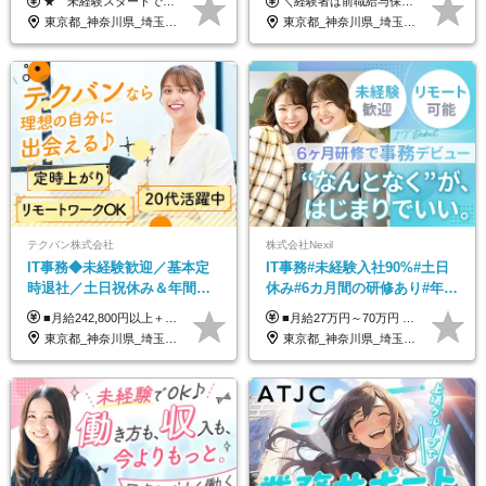
★ 未経験スタートでも月収40万円以上も目指せます！ ★ ★ 試用期間6か月あり／給与・待遇に変更なし ★ ＼パターン①orパターン②で給与形態の選択が可能／ ＜パターン①＞ 月給+交通費+（残業代は全額別途支給） 【首都圏・関東・北信越】 月給30.0万円以上 【関西】 月給27.5万円以上 【中部】 月給26.5万円以上 【東北】 月給24.5万円以上 【北海道】 月給24.0万円以上 【九州・中四国】 月給25.5万円以上 ＜パターン②＞ 月給（固定残業代20H含む）+交通費+賞与年2回+残業代 （※20H場合を超過した場合は全額別途支給） 【首都圏・関東・北信越】 月給25.0万円以上 【関 西・中部】 月給24.5万円以上 【東 北・北海道・九州・中四国】 月給23.5万円以上 ※上記給与には固定残業代（月20H分）を含みます 固定残業代は残業の有無に関わらず支給し、超過分は別途全額支給いたします ①②の給与形態はご本人様と相談の上、最終的に会社が決定いたします （内定時に通知） ■給与改定年1回 ■(※)賞与年2回（昨年度支給実績2回／頑張りを評価） (※)支給条件に規定あり
＼経験者は前職給与保証！／ 月給23万円～33万円＋各種手当 ☆給与改定年2回あり！ ※上記金額には固定残業代（31,081円～44,595円／20時間分）を含みます。 ※超過分は別途支給します。 ★試用期間：6ヶ月 未経験の場合、試用期間中は月給21万円（固定残業代12,353円／8時間分）となります。ただし、2026年7月1日以降は給与改定に伴い、試用期間の途中であっても、月給230,000円（固定残業代31,081円／20時間分）を適用します。 ※超過分は別途支給します。
2回 /p13
み／給与改定年2回
東京都_神奈川県_埼玉県_千葉県_大阪府_愛知県_北海道_青森県_岩手県_宮城県_秋田県_山形県_福島県_茨城県_栃木県_群馬県_新潟県_山梨県_長野県_富山県_石川県_福井県_静岡県_岐阜県_三重県_兵庫県_京都府_滋賀県_奈良県_和歌山県_広島県_岡山県_鳥取県_島根県_山口県_徳島県_香川県_愛媛県_高知県_福岡県_熊本県_佐賀県_長崎県_大分県_宮崎県_鹿児島県_沖縄県
東京都_神奈川県_埼玉県_千葉県
テクバン株式会社
株式会社Nexil
IT事務◆未経験歓迎／基本定
IT事務#未経験入社90%#土日
時退社／土日祝休み＆年間休
休み#6カ月間の研修あり#年休
日123日／賞与年2回／研修制
125日以上#残業月5h以下#リ
■月給242,800円以上＋諸手当＋賞与年2回＋業績賞与 ※固定残業代32,813円～/20時間分を含む ※超過分は別途支給 ※経験・年齢を考慮の上、当社規定により決定 ※試用期間6ヵ月間（待遇に差異なし）
■月給27万円～70万円 ※経験・スキルなどを考慮して決定します。 ※上記金額には固定残業代（月15時間相当分／26,300円～73,500円）を含みます。 超過分は別途支給します。 ★最大200万円の昇給アップを叶えたメンバーも！ ￣￣￣V￣￣￣￣￣￣￣￣￣￣￣￣￣￣￣￣￣￣￣ 社員の頑張りはしっかり評価・還元！ はじめは経験がなくても、頑張り次第で早期キャリアアップも狙える環境が充実！ 実際に、昇給で最大200万円給与が上がった先輩社員も活躍中！ 社員のモチベーションも高く維持しながら働けます◎ ★一人でも多くの方とお会いしたいと考えています！ ￣￣￣V￣￣￣￣￣￣￣￣￣￣￣￣￣￣￣￣￣￣￣￣ 現在活躍中の先輩たちの前職は、営業や飲食、 美容師や銀行員、アパレル店員など、多彩！ パソコンが苦手だったメンバーも今では第一線で活躍中です！
度充実／リモートOK
モート可
東京都_神奈川県_埼玉県_千葉県
東京都_神奈川県_埼玉県_千葉県_大阪府_愛知県_北海道_青森県_岩手県_宮城県_秋田県_山形県_福島県_茨城県_栃木県_群馬県_新潟県_山梨県_長野県_富山県_石川県_福井県_静岡県_岐阜県_三重県_兵庫県_京都府_滋賀県_奈良県_和歌山県_広島県_岡山県_鳥取県_島根県_山口県_徳島県_香川県_愛媛県_高知県_福岡県_熊本県_佐賀県_長崎県_大分県_宮崎県_鹿児島県_沖縄県