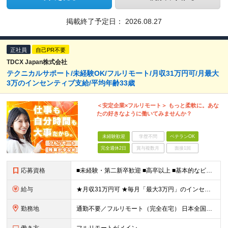
掲載終了予定日：
2026.08.27
正社員
自己PR不要
TDCX Japan株式会社
テクニカルサポート/未経験OK/フルリモート/月収31万円可/月最大
3万のインセンティブ支給/平均年齢33歳
＜安定企業×フルリモート＞ もっと柔軟に。あな
たの好きなように働いてみませんか？
未経験歓迎
学歴不問
ベテランOK
完全週休2日
賞与複数月
面接1回
応募資格
■未経験・第二新卒歓迎 ■高卒以上 ■基本的なビジネスマナーがある方(敬語表現や対人接客経験など) ■スマホ、タブレットなど、ある程度理解や簡単なサポートができる方 例） ・家電量販店の販売経験
給与
★月収31万円可 ★毎月「最大3万円」のインセンティブあり 月給266,228円～＋スキル手当（15,000円）＋インセンティブ（月最大3万円） ※月給例（月額最大額）：281,228 円＋残業代発
勤務地
通勤不要／フルリモート（完全在宅） 日本全国47都道府県のお住まいで働けます！ ※転勤はありません 【本社】 神奈川県横浜市神奈川区金港町1‐7 横浜ダイヤビル 本社所在地：神奈川県