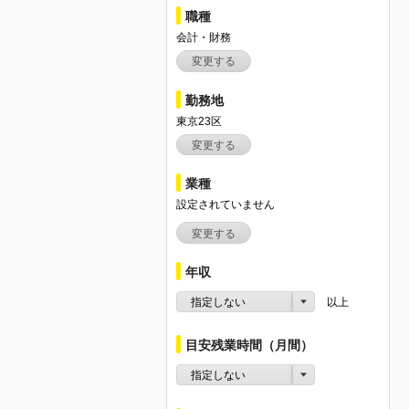
職種
会計・財務
変更する
勤務地
東京23区
変更する
業種
設定されていません
変更する
年収
指定しない
以上
目安残業時間（月間）
指定しない