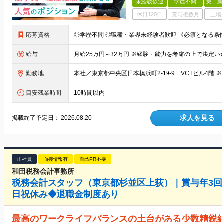
未経験歓迎
学歴不問
第二新
休日120日
賞与複数月
上場
応募資格
給与
勤務地
本社／東京都中央区日本橋浜町2-19-9 VCTビル4階 
目安残業時間
10時間以内
求人を見る
掲載終了予定日：
2026.08.20
正社員
面接情報有
自己PR不要
和田税務会計事務所
税務会計スタッフ（東京都杉並区上荻）｜賞与年3回◆
日祝休み◆退職金制度あり
最高のワークライフバランスの土台がある少数精鋭