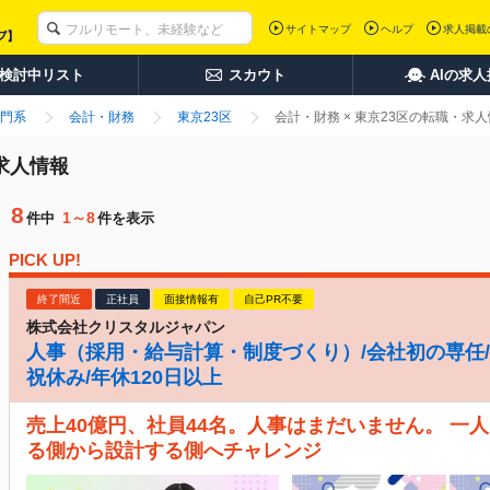
サイトマップ
ヘルプ
求人掲載
検討中リスト
スカウト
AIの求
門系
会計・財務
東京23区
会計・財務 × 東京23区の転職・求
・求人情報
8
1～8
件中
件を表示
PICK UP!
終了間近
正社員
面接情報有
自己PR不要
株式会社クリスタルジャパン
人事（採用・給与計算・制度づくり）/会社初の専任/月
祝休み/年休120日以上
売上40億円、社員44名。人事はまだいません。 一
る側から設計する側へチャレンジ