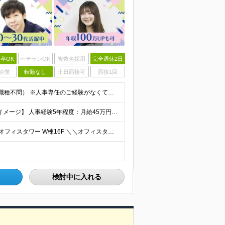
卒OK
ベテランOK
複数名採用
完全週休2日
企業
転勤なし
土日面接可
面接1回
■何らかの人事・採用に関する業務経験をお持ちの方（職種不問） ※人事専任のご経験がなくても構いません。 総務や経理と兼務などで採用や労務に携わっていたという方も歓迎します ■学歴不問 ＜こんな方
◆経験者の方 月給40万円～65万円＋賞与年2回 【給与イメージ】 人事経験5年程度：月給45万円～ ◆未経験の方 月給35万円～65万円＋賞与年2回 ※経験・スキルを考慮のうえ、優遇いたします
◆本社 └東京都中央区晴海1-8-8 晴海トリトンスクエアオフィスタワー W棟16F ＼＼オフィスタワー内には商業施設が多数併設／／ カフェやレストラン、コンビニやスーパー、 100円ショップなど様
検討中に入れる