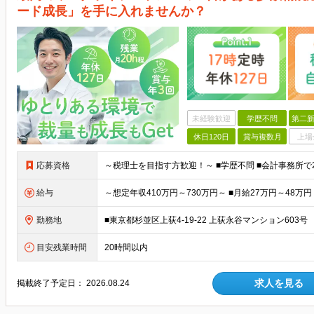
ード成長」を手に入れませんか？
未経験歓迎
学歴不問
第二新
休日120日
賞与複数月
上場
応募資格
給与
勤務地
■東京都杉並区上荻4-19-22 上荻永谷マンション603
目安残業時間
20時間以内
求人を見る
掲載終了予定日：
2026.08.24