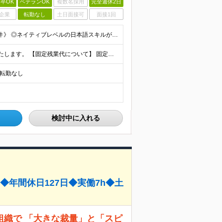
卒OK
ベテランOK
複数名採用
完全週休2日
企業
転勤なし
土日面接可
面接1回
◎学歴不問 ◎職種・業界未経験者歓迎 《必須となる条件》 ◎ネイティブレベルの日本語スキルがある └日常的に日本語での対応が発生するため Native Japanese speaking, writ
月給25万円～32万円 ※経験・能力を考慮の上で決定いたします。 【固定残業代について】 固定残業20時間分（32,400円）を含む ※超過分は別途全額支給
※転勤なし
検討中に入れる
年間休日127日◆実働7h◆土
組織で 「大きな裁量」と「スピ