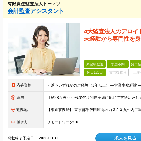
有限責任監査法人トーマツ
会計監査アシスタント
4大監査法人のデロイ
未経験から専門性を身
未経験歓迎
学歴不問
第二新
休日120日
賞与複数月
上場
応募資格
給与
勤務地
働き方
リモートワークOK
求人を見る
掲載終了予定日：
2026.08.31