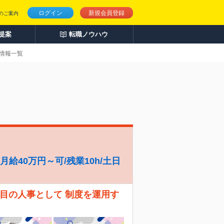
ログイン
新規会員登録
のご案内
人提案
転職ノウハウ
人情報一覧
給40万円～可/残業10h/土日
人目の人事として 制度を運用す