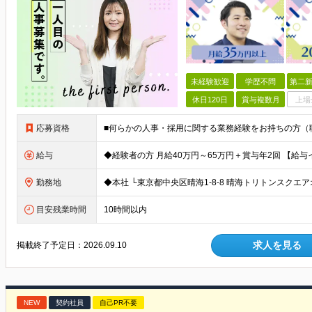
未経験歓迎
学歴不問
第二新
休日120日
賞与複数月
上場
応募資格
給与
勤務地
目安残業時間
10時間以内
求人を見る
掲載終了予定日：
2026.09.10
NEW
契約社員
自己PR不要