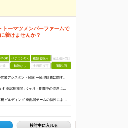
トトーマツメンバーファームで
に着けませんか？
卒OK
ベテランOK
複数名採用
完全週休2日
企業
転勤なし
土日面接可
面接1回
・以下いずれかのご経験（1年以上） ―営業事務経験 ―営業アシスタント経験 ―経理財務に関する経験 ・Microsoft Excel、Word、Outlook実務経験（一般的な業務使用が可能なこと）
月給28万円～ ※残業代は別途実績に応じて支給いたします ※試用期間：6ヶ月（期間中の待遇に差異なし） ※1年間の有期雇用契約を5回繰り返します（最長5年） ※正社員登用制度あり
【東京事務所】 東京都千代田区丸の内 3-2-3 丸の内二重橋ビルディング ※配属チームの特性により、監査クライアント先（東京近郊）勤務になることがあります ※変更の範囲：会社の定める範囲で変更の可能
検討中に入れる