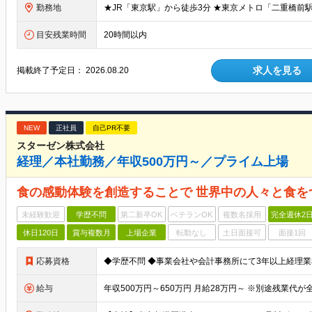
勤務地
目安残業時間
20時間以内
求人を見る
掲載終了予定日：
2026.08.20
NEW
正社員
自己PR不要
スターゼン株式会社
経理／本社勤務／年収500万円～／プライム上場
食の感動体験を創造することで 世界中の人々と食を
未経験歓迎
学歴不問
第二新卒OK
ベテランOK
複数名採用
完全週休2
休日120日
賞与複数月
上場企業
転勤なし
土日面接可
面接1回
応募資格
給与