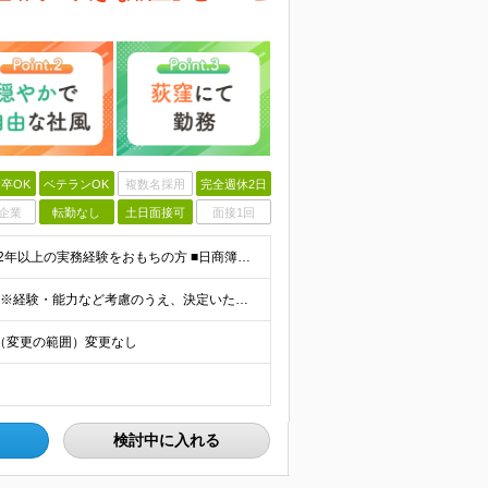
卒OK
ベテランOK
複数名採用
完全週休2日
企業
転勤なし
土日面接可
面接1回
～税理士を目指す方歓迎！～ ■学歴不問 ■会計事務所で2年以上の実務経験をおもちの方 ■日商簿記2級以上
～想定年収410万円～730万円～ ■月給27万円～48万円 ※経験・能力など考慮のうえ、決定いたします ※上記は固定残業代（月20～40時間分：7万円～15万円）を含む額です。超過分は別途全額支給し
号 （変更の範囲）変更なし
検討中に入れる