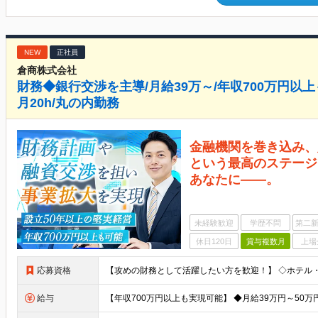
NEW
正社員
倉商株式会社
財務◆銀行交渉を主導/月給39万～/年収700万円以
月20h/丸の内勤務
金融機関を巻き込み、
という最高のステージ
あなたに――。
未経験歓迎
学歴不問
第二新
休日120日
賞与複数月
上場
応募資格
給与