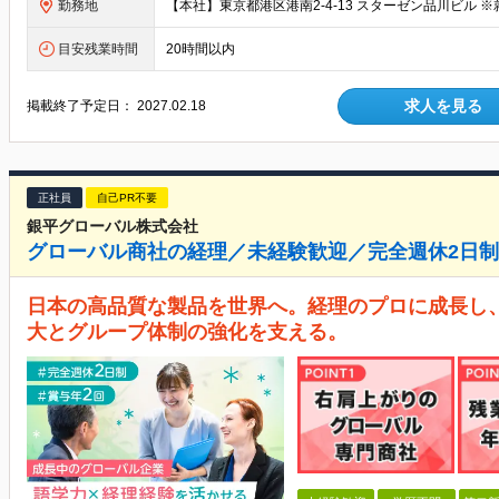
勤務地
目安残業時間
20時間以内
求人を見る
掲載終了予定日：
2027.02.18
正社員
自己PR不要
銀平グローバル株式会社
グローバル商社の経理／未経験歓迎／完全週休2日制
日本の高品質な製品を世界へ。経理のプロに成長し
大とグループ体制の強化を支える。