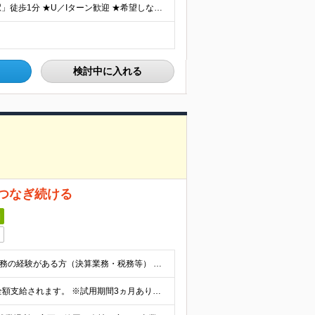
★JR「東京駅」から徒歩3分 ★東京メトロ「二重橋前駅」徒歩1分 ★U／Iターン歓迎 ★希望しない転勤なし 【東京支店】東京都千代田区丸の内二丁目3番2号 郵船ビル5階 (変更の範囲)上記を除く当
検討中に入れる
つなぎ続ける
日
◆学歴不問 ◆事業会社や会計事務所にて3年以上経理業務の経験がある方（決算業務・税務等） ★経理経験がない場合でも、ポテンシャルが高い方の採用も積極的に検討します。
年収500万円～650万円 月給28万円～ ※別途残業代が全額支給されます。 ※試用期間3ヵ月あり。試用期間中の給与・待遇に差異はありません。