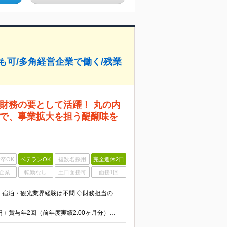
上も可/多角経営企業で働く/残業
財務の要として活躍！ 丸の内
で、事業拡大を担う醍醐味を
卒OK
ベテランOK
複数名採用
完全週休2日
企業
転勤なし
土日面接可
面接1回
【攻めの財務として活躍したい方を歓迎！】 ◇ホテル・宿泊・観光業界経験は不問 ◇財務担当の実務経験がある方は特に歓迎いたします ■必須要件：銀行交渉などの対外折衝経験または金融機関での融資担当経験 ■
【年収700万円以上も実現可能】 ◆月給39万円～50万円＋賞与年2回（前年度実績2.00ヶ月分）＋諸手当 ┗初年度年収：550万円～750万円 ※能力・実績を考慮の上、当社規定により決定・優遇いた