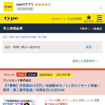
typeのアプリ
インストール
ログイン
会員登録
検討中(
0
)
MENU
4
求人検索結果
件中
1～4
件表示
会計・財務 × 駅から徒歩5分の転職・求人情報
会計・財務／駅から徒歩5分
変更
保存した検索条件
PICK UP!
NEW
正社員
面接情報有
自己PR不要
ランスタッド株式会社
【IT事務】月収例29.5万円／未経験98％／1ヶ月のリモート研修／
既卒・第二新卒歓迎／年間休日123日/OW
＼「ITって難しそう…」からでOK！／ 1ヶ月研
修で始めるIT事務◎