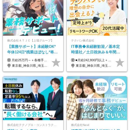
株式会社ＡＴＪＣ【上場グループ】
テクバン株式会社
【業務サポート】未経験OK*
IT事務◆未経験歓迎／基本定
年休124日*残業ほぼなし*将来
時退社／土日祝休み＆年間休
活かせる専門スキル
日123日／賞与年2回／研修制
月給25万円～＋各種手当（家族、資格、住宅など） ★ご経験をお持ちの方は前職給与保証！ ※試用期間は6ヶ月 ※上記には固定残業代（33,784円～／20時間分）を含みます。超過分は追加支給致します。 ※経験・スキル・能力を考慮して決定します。ご経験者の方の経験フェーズは不問です。 ＜各種手当＞ 住宅手当／家族手当／資格手当／特別手当など
■月給242,800円以上＋諸手当＋賞与年2回＋業績賞与 ※固定残業代32,813円～/20時間分を含む ※超過分は別途支給 ※経験・年齢を考慮の上、当社規定により決定 ※試用期間6ヵ月間（待遇に差異なし）
度充実／リモートOK
東京都_神奈川県_埼玉県_千葉県
東京都_神奈川県_埼玉県_千葉県
株式会社テクノプロ・コンストラクション
株式会社Nexil