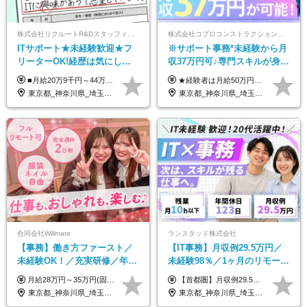
株式会社リクルートR&Dスタッフィング【リクルートグループ】
株式会社コプロコンストラクション【東証プライム上場コプロ・ホールディングス子会社】
ITサポート★未経験歓迎★フ
※サポート事務*未経験から月
リーターOK!経歴は気にしな
収37万円可♪専門スキルが身に
くて大丈夫★超大手リクルー
付く！Web面接＆リモート研
■月給20万9千円～44万円 ※経験・能力・前給を考慮の上、決定いたします ※時間外手当100％支給 ※派遣就業先が変更となる場合には、就業規則、労使協定等に基づき賃金が変更となる可能性があります 「とにかく私生活重視」「残業があっても稼ぎたい」といった希望も配属の際に考慮します。 ＜手当＞ ■職務担当手当 ■通勤手当（上限月3万円） ■残業手当（全額支給） ■住宅手当（5割を会社負担／就業規則に定めるところによる） ■扶養手当 ■別居手当 ■資格試験受講料補助（資格ごとに社内規定により決定） ■資格取得奨励金 （資格により2万円～20万円の祝金支給） ◎一例 ・基本情報技術者（5万円） ・プロジェクトマネージャー試験（10万円） ・応用情報技術者試験（10万円） ・ITストラテジスト試験（10万円） ・エンベデッドシステムスペシャリスト試験（10万円） ・ディジタル技術検定（情報1級：10万円、制御1級：10万円、情報2級、制御2級：5万円 ・TOEIC（R）テスト（600～729点：5万円、 730～799点：10万円、800点以上：15万円） など
★経験者は月給50万円～90万円 【首都圏】 月給30万1230円〜 ⇒基本22万7000円+地域6万4230円+皆勤1万円 【群馬/栃木/茨城】 月給28万1090円〜 ⇒基本23万4000円+地域3万7090円+皆勤1万円 【大阪/京都/兵庫】 月給30万130円〜 ⇒基本23万5000円+地域5万5130円+皆勤1万円 【静岡/愛知/岐阜/三重】 月給28万5840円〜 ⇒基本23万円+地域4万5840円+皆勤1万円 【北海道】 月給25万2960円〜 ⇒基本22万4000円+地域1万8960円+皆勤1万円 【福岡/佐賀/長崎/大分/熊本】 月給25万800円〜 ⇒基本21万8000円+地域2万2800円+皆勤1万円 【宮城/山形/福島】 月給25万580円〜 ⇒基本21万8000円+地域2万2580円+皆勤1万円 【広島/岡山/山口】 月給27万1090円〜 ⇒基本23万4000円+地域2万7090円+皆勤1万円 ※残業代は1分単位で全額支給（みなし残業制度なし） ※上記給与は最低支給額です。経験・能力に応じて決定致します ※試用期間1ヶ月、最大6ヶ月まで延長する可能性あり(条件変更なし) ※今期より新賃金体系へ移行しました。詳細は面接時にご説明します
トグループの正社員/sg
修も充実♪/a
東京都_神奈川県_埼玉県_千葉県_大阪府_愛知県_青森県_岩手県_宮城県_秋田県_山形県_福島県_茨城県_栃木県_群馬県_山梨県_長野県_福井県_静岡県_岐阜県_三重県_兵庫県_京都府_滋賀県_奈良県_広島県_岡山県_山口県_香川県_福岡県_熊本県_佐賀県_長崎県_大分県_宮崎県_鹿児島県
東京都_神奈川県_埼玉県_大阪府_愛知県_北海道_宮城県_広島県_福岡県
合同会社Willmate
ランスタッド株式会社
【事務】働き方ファースト／
【IT事務】月収例29.5万円／
未経験OK！／充実研修／年休
未経験98％／1ヶ月のリモート
127日～／残業なし／平均20代
研修／既卒・第二新卒歓迎／
月給28万円～35万円(固定残業代含む)+インセンティブ＋各種手当 ※経験・能力等を考慮の上、決定します。 ※残業はほとんどありませんが、発生した場合は時間外手当を100％支給します。 【固定残業代について】 なし（残業代は、実際の労働時間に応じて別途全額支給）
【首都圏】月収例29.5万円（月給26万円＋諸手当） 【東海・関西】月収例28.5万円（月給25万円＋諸手当） 【九州】月収例26万円（月給23万円＋諸手当） ※経験・スキル・前職給与を踏まえ、総合的に判断して決定します。 例：首都圏 月収例31万円（月給27万円＋諸手当） ◆各種手当 ・通勤手当（上限4万円まで） ・残業代手当（1分単位で全額支給） ※固定残業代制は採用しておりません ・資格取得支援 ◆昇給：年1回 ◆補足 ・研修中1ヶ月間は、時給1670円となります。 ・試用期間6ヶ月あり。その間の待遇に変更はありません。 ※詳細は面接時にご案内します。
／リモートOK
年間休日123日/OW
東京都_神奈川県_埼玉県_千葉県_大阪府_愛知県_北海道_青森県_岩手県_宮城県_秋田県_山形県_福島県_茨城県_栃木県_群馬県_新潟県_山梨県_長野県_富山県_石川県_福井県_静岡県_岐阜県_三重県_兵庫県_京都府_滋賀県_奈良県_和歌山県_広島県_岡山県_鳥取県_島根県_山口県_徳島県_香川県_愛媛県_高知県_福岡県_熊本県_佐賀県_長崎県_大分県_宮崎県_鹿児島県_沖縄県_海外
東京都_神奈川県_埼玉県_千葉県_大阪府_愛知県_兵庫県_京都府_福岡県