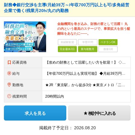
財務◆銀行交渉を主導/月給39万～/年収700万円以上も可/多角経営
企業で働く/残業月20h/丸の内勤務
金融機関を巻き込み、財務の要として活躍！ 丸
の内という最高のステージで、事業拡大を担う醍
醐味をあなたに――。
未経験歓迎
学歴不問
ベテランOK
完全週休2日
賞与複数月
面接1回
応募資格
【攻めの財務として活躍したい方を歓迎！】 ◇ホテル・宿泊・観光業界経験は不問 ◇財務担当の実務経験がある方は特に歓迎いたします ■必須要件：銀行交渉などの対外折衝経験または金融機関での融資担当経験 ■
給与
【年収700万円以上も実現可能】 ◆月給39万円～50万円＋賞与年2回（前年度実績2.00ヶ月分）＋諸手当 ┗初年度年収：550万円～750万円 ※能力・実績を考慮の上、当社規定により決定・優遇いた
勤務地
★JR「東京駅」から徒歩3分 ★東京メトロ「二重橋前駅」徒歩1分 ★U／Iターン歓迎 ★希望しない転勤なし 【東京支店】東京都千代田区丸の内二丁目3番2号 郵船ビル5階 (変更の範囲)上記を除く当
残業時間
20時間以内
求人を見る
検討中に入れる
掲載終了予定日：
2026.08.20