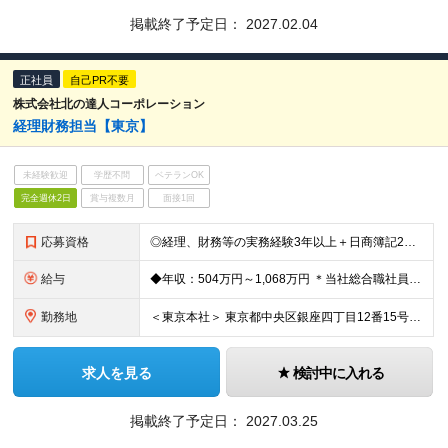
掲載終了予定日：
2027.02.04
正社員
自己PR不要
株式会社北の達人コーポレーション
経理財務担当【東京】
未経験歓迎
学歴不問
ベテランOK
完全週休2日
賞与複数月
面接1回
応募資格
◎経理、財務等の実務経験3年以上＋日商簿記2級以上をお持ちの方 もしくは以下の資格をお持ちの方は実務未経験でも歓迎です！ ・日商簿記1級 ・公認会計士試験：短答式試験合格 ・税理士試験：2科目以上合
給与
◆年収：504万円～1,068万円 ＊当社総合職社員の平均年収677万円（平均年齢32歳） ◆月給：42万円～89万円 ※45時間分の固定残業代（10万9249円～23万1503円）含む。45時間を
勤務地
＜東京本社＞ 東京都中央区銀座四丁目12番15号 歌舞伎座タワー17階 (変更の範囲)上記を除く当社関連勤務地
求人を見る
検討中に入れる
掲載終了予定日：
2027.03.25