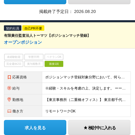
掲載終了予定日：
2026.08.20
契約社員
自己PR不要
有限責任監査法人トーマツ【ポジションマッチ登録】
オープンポジション
未経験歓迎
学歴不問
ベテランOK
完全週休2日
賞与複数月
面接1回
応募資格
ポジションマッチ登録対象分野において、何らかの知識・経験がある方 【契約期間】1年（12か月） 契約の更新 有 実務能力及び評価等により判断する 更新上限 有 通算契約期間の上限5年（60か月）
給与
※経験・スキルを考慮の上、決定します。 ーーーーーーーーーーーーーー <給与例> 月給28万円～ ※残業代は別途実績に応じて支給いたします ※試用期間：6ヶ月（期間中の待遇に差異なし） ※1年間の有期
勤務地
【東京事務所（二重橋オフィス）】 東京都千代田区丸の内3丁目2−3 ※配属チームの特性（クライアント規模、業界等）により、監査クライアント先（東京近郊）が主になることがあります ※在宅勤務は週2程度
働き方
リモートワークOK
求人を見る
検討中に入れる