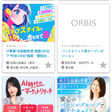
株式会社ミライル
オルビス株式会社【ポジションマッチ登録】
IT事務*未経験歓迎*残業10h以
バックオフィス系オープンポ
下*年休130日*服装・髪型自由
ジション
*AI研修あり*住宅手当あり*転
全国の各拠点（東京・埼玉・新潟・福岡・大阪）で募集中！ 給与は以下の通り、勤務地により異なります。 新潟勤務の場合 201,000円〜201,000円（試用期間変更なし）＋賞与 東京・埼玉勤務の場合 225,000円〜250,000円（試用期間 220,000円）＋賞与 福岡勤務の場合 182,000円〜220,000円（試用期間182,000円）＋賞与 大阪勤務の場合 210,000円〜210,000円（試用期間変更なし）＋賞与 初年度想定年収：280～300万円 ※残業代は全額支給します（1分単位でお支払いします） ※試用期間6ヵ月。試用期間中でも条件変わらず。 ※土日祝含めた勤務可能な方は、土日手当10,000円（毎月）を別途支給。
想定年収：500万円～800万円 ※ご経験やスキルに応じて決定します。 ※上記想定年収はあくまでも目安の金額であり、 選考を通じて上下する可能性があります。
勤なし
東京都_埼玉県_大阪府_新潟県_福岡県
東京都