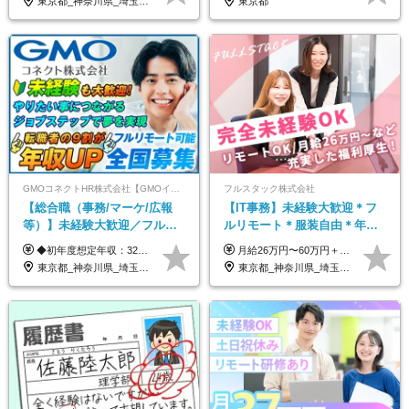
東京都_神奈川県_埼玉県_千葉県_大阪府_愛知県_北海道_青森県_岩手県_宮城県_秋田県_山形県_福島県_茨城県_栃木県_群馬県_新潟県_山梨県_長野県_富山県_石川県_福井県_静岡県_岐阜県_三重県_兵庫県_京都府_滋賀県_奈良県_和歌山県_広島県_岡山県_鳥取県_島根県_山口県_徳島県_香川県_愛媛県_高知県_福岡県_熊本県_佐賀県_長崎県_大分県_宮崎県_鹿児島県_沖縄県
東京都
GMOコネクトHR株式会社【GMOインターネットグループ】
フルスタック株式会社
【総合職（事務/マーケ/広報
【IT事務】未経験大歓迎＊フ
等）】未経験大歓迎／フルリ
ルリモート＊服装自由＊年休
モ可で全国募集！年収アップ
125日以上＊残業なし＊月給26
◆初年度想定年収：320万円〜840万円 【関東／一都三県】月給24万円〜70万円 【関西・東海地方】月給23万円〜65万円 【その他の地方等】月給22万円〜60万円 ※ご経験・スキル・前職給与などを考慮の上決定いたします。 ◉固定残業代制（固定残業代10,000円含） 固定残業代は7時間分・時間超過分は追加支給 ≪月給例≫ ・月給54万円（29歳／入社3年目） ・月給38万円（26歳／入社2年目） ・月給28万円（24歳／入社1年目） ※試用期間は6ヶ月で、その間の雇用形態は契約社員です。そのほかの条件に変更はありません。
月給26万円〜60万円＋諸手当＋インセンティブ（２種）＋賞与 ★Point 設立から9ヶ月で全社員2万円の昇給実績 ※成果はしっかりと還元いたします！ ★Point 100％年収UPでの待遇提示も可能！ ※経験者であれば、100％年収アップも実現可能です。 ※試用期間最大2ヶ月/月給22万円〜
多数★年休最大130日★
万円以上
東京都_神奈川県_埼玉県_千葉県_大阪府_愛知県_北海道_青森県_岩手県_宮城県_秋田県_山形県_福島県_茨城県_栃木県_群馬県_新潟県_山梨県_長野県_富山県_石川県_福井県_静岡県_岐阜県_三重県_兵庫県_京都府_滋賀県_奈良県_和歌山県_広島県_岡山県_鳥取県_島根県_山口県_徳島県_香川県_愛媛県_高知県_福岡県_熊本県_佐賀県_長崎県_大分県_宮崎県_鹿児島県_沖縄県
東京都_神奈川県_埼玉県_千葉県_茨城県