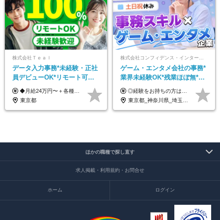
株式会社Ｔｅａｌ
株式会社コンフィデンス・インターワークス【東証グロース上場】
データ入力事務*未経験・正社
ゲーム・エンタメ会社の事務*
員デビューOK*リモート可能*
業界未経験OK*残業ほぼ無*土
年間休日124日*面接1回*実働
日祝休み*服装髪型ネイル自由
◆月給24万円〜＋各種手当 ※残業代全額支給 ※試用期間6ヶ月（期間中も給与・待遇に変更なし）
◎経験をお持ちの方は前職給与を考慮します！ 月給21万円～40万円＋残業代＋賞与 ＜評価は『総合評価』を採用＞ 当社では一人ひとりのスキルや貢献度に見合った『総合評価』を行っています。 担当者と定期的に面談を行うため「評価のポイント」や「今後の課題」なども明確。 評価の結果は昇給・賞与でしっかり反映いたします。
7.5時間
*好きが活かせる☆
東京都
東京都_神奈川県_埼玉県_千葉県_大阪府_兵庫県_京都府_福岡県
ほかの職種で探し直す
求人掲載・利用規約・お問合せ
ホーム
ログイン