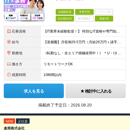
未経験歓迎
学歴不問
ベテランOK
完全週休2日
賞与複数月
面接1回
応募資格
【IT業界未経験歓迎！】 特別なIT資格や専門知識は必要ありません。 ・学歴不問（文系・理系不問） ・第二新卒、既卒の方も歓迎 ・20代を中心に幅広い年代が活躍中 ・基本的なPC操作ができる方 ・タ
給与
【首都圏】月収例29.5万円（月給26万円＋諸手当） 【東海・関西】月収例28.5万円（月給25万円＋諸手当） 【九州】月収例26万円（月給23万円＋諸手当） ※経験・スキル・前職給与を踏まえ、総合
勤務地
《転勤なし・全エリア積極採用中！》 ＊U・Iターンも歓迎 ＊研修はオンライン実施 ★勤務エリアは下記よりお選びいただけます★ 【首都圏】東京・神奈川・千葉・埼玉 【東海】愛知 【関西】大阪、京都、兵庫
働き方
リモートワークOK
残業時間
10時間以内
求人を見る
検討中に入れる
掲載終了予定日：
2026.08.20
NEW
正社員
倉商株式会社