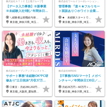
株式会社ＡＴＪＣ【上場グループ】
株式会社ワールドコーポレーション 採用事業部【上場グループ】
【データ入力事務】※新事業
管理事務 『楽々★フルリモー
※未経験入社9割／年間休日
ト面談あり◇ホワイト企業認
124日／月 残業13h／土日祝休
定受賞◇完全週休2日◇賞与年
＼経験者は前職給与保証！／ 月給23万円～33万円＋各種手当 ☆給与改定年2回あり！ ※上記金額には固定残業代（31,081円～44,595円／20時間分）を含みます。 ※超過分は別途支給します。 ★試用期間：6ヶ月 未経験の場合、試用期間中は月給21万円（固定残業代12,353円／8時間分）となります。ただし、2026年7月1日以降は給与改定に伴い、試用期間の途中であっても、月給230,000円（固定残業代31,081円／20時間分）を適用します。 ※超過分は別途支給します。
★ 未経験スタートでも月収40万円以上も目指せます！ ★ ★ 試用期間6か月あり／給与・待遇に変更なし ★ ＼パターン①orパターン②で給与形態の選択が可能／ ＜パターン①＞ 月給+交通費+（残業代は全額別途支給） 【首都圏・関東・北信越】 月給30.0万円以上 【関西】 月給27.5万円以上 【中部】 月給26.5万円以上 【東北】 月給24.5万円以上 【北海道】 月給24.0万円以上 【九州・中四国】 月給25.5万円以上 ＜パターン②＞ 月給（固定残業代20H含む）+交通費+賞与年2回+残業代 （※20H場合を超過した場合は全額別途支給） 【首都圏・関東・北信越】 月給25.0万円以上 【関 西・中部】 月給24.5万円以上 【東 北・北海道・九州・中四国】 月給23.5万円以上 ※上記給与には固定残業代（月20H分）を含みます 固定残業代は残業の有無に関わらず支給し、超過分は別途全額支給いたします ①②の給与形態はご本人様と相談の上、最終的に会社が決定いたします （内定時に通知） ■給与改定年1回 ■(※)賞与年2回（昨年度支給実績2回／頑張りを評価） (※)支給条件に規定あり
み／給与改定年2回
2回 /p13
東京都_神奈川県_埼玉県_千葉県
東京都_神奈川県_埼玉県_千葉県_大阪府_愛知県_北海道_青森県_岩手県_宮城県_秋田県_山形県_福島県_茨城県_栃木県_群馬県_新潟県_山梨県_長野県_富山県_石川県_福井県_静岡県_岐阜県_三重県_兵庫県_京都府_滋賀県_奈良県_和歌山県_広島県_岡山県_鳥取県_島根県_山口県_徳島県_香川県_愛媛県_高知県_福岡県_熊本県_佐賀県_長崎県_大分県_宮崎県_鹿児島県_沖縄県
株式会社オープンアップコンストラクション（東証プライム上場グループ）
株式会社MIRDIS
サポート事務*未経験OK*PC研
【IT事務/SNS/マーケ】メガベ
修あり*土日祝休*月収37万円
ンチャー／年間休日130日／
可*面接1回/o
SNS業務／リモート可能／未
◎東京：月給280,202円～402,430円 ◎大阪：月給269,824円～392,052円 ◎名古屋：月給285,967円～408,195円 ◎その他：月給265,212円～387,440円 ※試用期間3か月／待遇は研修期間中のみ変更あり （東京：23.9万円～、大阪：月給23.4万円～、名古屋：月給24.2万円～、その他：月給23.1万円～） ※固定残業代（配属後に支給）・一律手当を含む ※固定残業代は残業がない場合も支給し、超過分は別途支給する ※年齢、経験、能力を考慮し、支給額を決定します。
月給26万円～60万円＋賞与1回＋各種手当 ★Point：経験者の方は100％年収UPでの待遇提示も可能！ ※試用期間6カ月 ※期間中は月給23万円以上～スタート ※期間中は契約社員
経験◎
東京都_大阪府_愛知県_北海道_宮城県_新潟県_石川県_静岡県_広島県_福岡県_沖縄県
東京都_神奈川県_埼玉県_千葉県