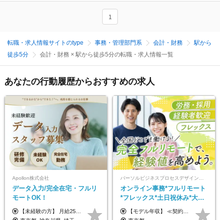
1
転職・求人情報サイトのtype
事務・管理部門系
会計・財務
駅から
徒歩5分
会計・財務 × 駅から徒歩5分の転職・求人情報一覧
あなたの行動履歴からおすすめの求人
Apollon株式会社
パーソルビジネスプロセスデザイン株式会社 事業開発本部
データ入力/完全在宅・フルリ
オンライン事務*フルリモート
モートOK！
*フレックス*土日祝休み*大手
パーソルグループ*オンライン
【未経験の方】 月給25.5万円以上＋各種手当 【事務経験3年以上の方】 月給28万円以上＋各種手当 ※経験・スキル・年齢を考慮の上、決定します ※試用期間：3ヶ月(雇用形態は正社員、給与・待遇に変更はありません) ※残業代は全額別途支給 ※昇給：年1回（査定あり） ※賞与：年3回（業績に応じて支給） ＼努力がしっかり評価される環境です！／ 「どんなスキルを身につければ昇給できるか」が明確だから、 着実に成長しながら収入アップを目指せます。
【モデル年収】 ≪契約社員≫ 年収330万円 (基本給23万 ＋ 地区手当3万円 ＋ 賞与)：都内在住 年収264万円 (基本給21万 ＋ 賞与)：静岡県在住 --------------- ●月給21万円～28万9900円＋賞与（年2回）＋各種手当 ●1年目想定給与：年収264万円～364万円 ●経験やスキルに応じて優遇します！ ※お住まいの地域により0～3万円の地区手当を支給しております ※試用期間中（3ヶ月間）の雇用形態および待遇に差異はありません ※残業代については選考時に詳細をご説明します ※通算契約期間の上限は5年となります ≪アルバイト≫ ●時給1,250円～2,300円 ●経験やスキルに応じて優遇します！ ●ご希望に応じ、扶養内での勤務も可能です！ ※試用期間中の雇用形態および待遇に差異はありません
面接*30～40代活躍中