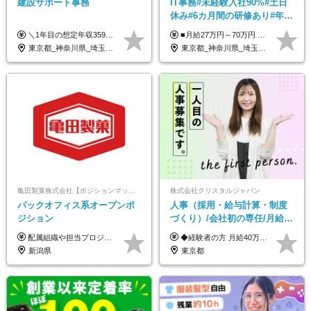
建設サポート事務
IT事務#未経験入社90%#土日
休み#6カ月間の研修あり#年休
125日以上#残業月5h以下#リ
＼1年目の想定年収359万円～407万円／ 下記(1)～(3)のいずれかを、ご希望や適性を考慮したうえで決定します。 (1)月給23万1,000円＋賞与年2回（計2ヶ月分） (2)月給26万5,000円＋賞与なし （一律支給の業績手当6万6,200円を含む） (3)月給29万5,675円＋賞与なし （一律支給の業績手当6万6,200円＋固定残業手当15時間分／3万675円を含む※超過分は別途支給） ▼(3)の場合の入社時研修中の給与 月給26万5,000円＋賞与なし （一律支給の業績手当6万6,200円を含む） ※試用期間は2ヶ月間です。 期間中の給与・待遇に変更はありません。
■月給27万円～70万円 ※経験・スキルなどを考慮して決定します。 ※上記金額には固定残業代（月15時間相当分／26,300円～73,500円）を含みます。 超過分は別途支給します。 ★最大200万円の昇給アップを叶えたメンバーも！ ￣￣￣V￣￣￣￣￣￣￣￣￣￣￣￣￣￣￣￣￣￣￣ 社員の頑張りはしっかり評価・還元！ はじめは経験がなくても、頑張り次第で早期キャリアアップも狙える環境が充実！ 実際に、昇給で最大200万円給与が上がった先輩社員も活躍中！ 社員のモチベーションも高く維持しながら働けます◎ ★一人でも多くの方とお会いしたいと考えています！ ￣￣￣V￣￣￣￣￣￣￣￣￣￣￣￣￣￣￣￣￣￣￣￣ 現在活躍中の先輩たちの前職は、営業や飲食、 美容師や銀行員、アパレル店員など、多彩！ パソコンが苦手だったメンバーも今では第一線で活躍中です！
モート可
東京都_神奈川県_埼玉県_千葉県_大阪府_愛知県_北海道_青森県_岩手県_宮城県_秋田県_山形県_福島県_茨城県_栃木県_群馬県_新潟県_山梨県_長野県_富山県_石川県_福井県_静岡県_岐阜県_三重県_兵庫県_京都府_滋賀県_奈良県_和歌山県_広島県_岡山県_鳥取県_島根県_山口県_徳島県_香川県_愛媛県_高知県_福岡県_熊本県_佐賀県_長崎県_大分県_宮崎県_鹿児島県_沖縄県
東京都_神奈川県_埼玉県_千葉県_大阪府_愛知県_北海道_青森県_岩手県_宮城県_秋田県_山形県_福島県_茨城県_栃木県_群馬県_新潟県_山梨県_長野県_富山県_石川県_福井県_静岡県_岐阜県_三重県_兵庫県_京都府_滋賀県_奈良県_和歌山県_広島県_岡山県_鳥取県_島根県_山口県_徳島県_香川県_愛媛県_高知県_福岡県_熊本県_佐賀県_長崎県_大分県_宮崎県_鹿児島県_沖縄県
亀田製菓株式会社【ポジションマッチ登録】
株式会社クリスタルジャパン
バックオフィス系オープンポ
人事（採用・給与計算・制度
ジション
づくり）/会社初の専任/月給40
万円～可/残業10h/土日祝休み/
配属組織や担当プロジェクトにより異なります。 想定年収：450万円～1100万円 ※ご経験やスキルに応じて決定します。 ※上記想定年収はあくまでも目安の金額であり、 選考を通じて上下する可能性があります。
◆経験者の方 月給40万円～65万円＋賞与年2回 【給与イメージ】 人事経験5年程度：月給45万円～ ◆未経験の方 月給35万円～65万円＋賞与年2回 ※経験・スキルを考慮のうえ、優遇いたします。 ※試用期間は3ヶ月です。期間中の給与・待遇に変更はありません。 ※上記月給には、固定残業代（月45時間分／8.8万円～16.5万円）を含みます。 ※固定残業時間を超過した場合は、超過分を別途全額支給いたします。 【固定残業代について】 固定残業45時間分（88,000円～165,000円）を含む ※超過分は別途全額支給
年休120日以上
新潟県
東京都