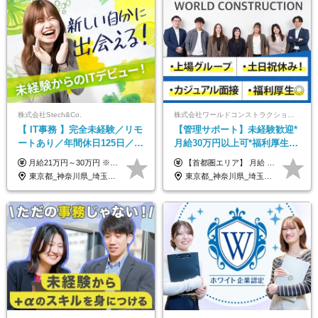
株式会社Stech&Co.
株式会社ワールドコンストラクション 【東証一部】 (ワールドホールディングス・グループ)
【 IT事務 】完全未経験／リモ
【管理サポート】未経験歓迎*
ートあり／年間休日125日／残
月給30万円以上可*福利厚生が
業なし／産休育休あり／服
充実！
月給21万円～30万円 ※試用期間3ヶ月間の待遇に変動はありません。 ※みなし残業代(月20時間分29,725円～)を含む。（※超過分は追加支給）
【首都圏エリア】 月給 291,800円以上 ＋ 各種手当 【北関東エリア】 月給 264,260円以上 ＋ 各種手当 【関西・四国エリア】 月給 278,040円以上 ＋ 各種手当 【中部エリア】 月給 278,040円以上 ＋ 各種手当 【北海道・東北エリア】 月給 247,000円以上 ＋ 各種手当 【九州エリア】 月給 235,540円以上 ＋ 各種手当 【中国エリア】 月給 250,460 円以上 ＋ 各種手当 ※全て年齢・経験・能力などを考慮します。 ※試用期間3ヶ月あり。その間の待遇に変動はありません。 ※固定残業代（20時間分）を含む 首都圏／37,800円以上 北関東／34,260円以上 関西・四国／36,040円以上 中部／36,040円以上 北海道・東北／32,000円以上 九州／30,540円以上 中国／32,460円以上 ※超過分は全額支給 初年度の年収 400万円～900万円
装・髪型自由／毎年昇給
東京都_神奈川県_埼玉県_千葉県_大阪府_愛知県_北海道_青森県_岩手県_宮城県_秋田県_山形県_福島県_茨城県_栃木県_群馬県_新潟県_山梨県_長野県_富山県_石川県_福井県_静岡県_岐阜県_三重県_兵庫県_京都府_滋賀県_奈良県_和歌山県_広島県_岡山県_鳥取県_島根県_山口県_徳島県_香川県_愛媛県_高知県_福岡県_熊本県_佐賀県_長崎県_大分県_宮崎県_鹿児島県_沖縄県
東京都_神奈川県_埼玉県_千葉県_大阪府_愛知県_北海道_青森県_岩手県_宮城県_秋田県_山形県_福島県_茨城県_栃木県_群馬県_新潟県_山梨県_長野県_富山県_石川県_福井県_静岡県_岐阜県_三重県_兵庫県_京都府_滋賀県_奈良県_和歌山県_広島県_岡山県_鳥取県_島根県_山口県_徳島県_香川県_愛媛県_高知県_福岡県_熊本県_佐賀県_長崎県_大分県_宮崎県_鹿児島県_沖縄県