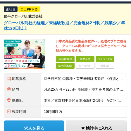
正社員
自己PR不要
銀平グローバル株式会社
グローバル商社の経理／未経験歓迎／完全週休2日制／残業少／年
休120日以上
日本の高品質な製品を世界へ。経理のプロに成長
し、グローバル商社のビジネス拡大とグループ体
制の強化を支える。
未経験歓迎
学歴不問
ベテランOK
完全週休2日
賞与複数月
面接1回
応募資格
◎学歴不問 ◎職種・業界未経験者歓迎 《必須となる条件》 ◎ネイティブレベルの日本語スキルがある └日常的に日本語での対応が発生するため Native Japanese speaking, writ
給与
月給25万円～32万円 ※経験・能力を考慮の上で決定いたします。 【固定残業代について】 固定残業20時間分（32,400円）を含む ※超過分は別途全額支給
勤務地
本社／東京都中央区日本橋浜町2-19-9 VCTビル4階 ※転勤なし
残業時間
10時間以内
求人を見る
検討中に入れる