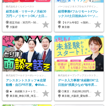
株式会社さくらインベスト
パーソルビジネスプロセスデザイン株式会社 事業開発本部
経営企画・リサーチ／月給30
経理事務#フルリモート#フレ
万円～／リモートOK／土日祝
ックス#土日祝休み#パーソル
休み／生成AIを活用できる方
グループ#年休120日以上#正社
想定月給：30万円～50万円程度＋各種手当＋賞与年2回 ※想定年収：400万円～600万円 ※経験・能力等考慮の上、規定により優遇 ※上記月給には固定残業代を含みます。固定残業代は、時間外労働の有無に関わらず月10時間分（月2.2万円（月収30万円の場合）～3.6万円（月収50万円の場合））を支給し、超過分は追加で支給します ※試用期間2ヶ月（待遇に差異なし） 【固定残業代について】 固定残業10時間分（22,000円～36,000円）を含む ※超過分は別途全額支給
【モデル年収】 ≪契約社員≫ 年収330万円 (基本給23万 ＋ 地区手当3万円 ＋ 賞与)：都内在住 年収264万円 (基本給21万 ＋ 賞与)：静岡県在住 --------------- ●月給21万円～28万9900円＋賞与（年2回）＋各種手当 ●1年目想定給与：年収264万円～364万円 ●経験やスキルに応じて優遇します！ ※お住まいの地域により0～3万円の地区手当を支給しております ※試用期間中（3ヶ月間）の雇用形態および待遇に差異はありません ※残業代については選考時に詳細をご説明します ※通算契約期間の上限は5年となります ≪アルバイト≫ ●時給1,250円～2,300円 ●経験やスキルに応じて優遇します！ ●ご希望に応じ、扶養内での勤務も可能です！ ※試用期間中の雇用形態および待遇に差異はありません
歓迎
員登用あり#服装自由
大阪府
東京都
株式会社ワールドコーポレーション 採用事業部【上場グループ】
株式会社オープンアップコンストラクション（東証プライム上場グループ）
アシスタントスタッフ★志望
データ入力事務*未経験OK*土
動機・自己PR不要。◆Web面
日祝休*残業少なめ*毎年昇給
談OK◆完全週休2日◆年収700
あり*面接1回*月収37万円可/o
★ 未経験スタートでも月収40万円以上も目指せます！ ★ ★ 試用期間6か月あり／給与・待遇に変更なし ★ ＼パターン①orパターン②で給与形態の選択が可能／ ＜パターン①＞ 月給+交通費+（残業代は全額別途支給） 【首都圏・関東・北信越】 月給30.0万円以上 【関西】 月給27.5万円以上 【中部】 月給26.5万円以上 【東北】 月給24.5万円以上 【北海道】 月給24.0万円以上 【九州・中四国】 月給25.5万円以上 ＜パターン②＞ 月給（固定残業代20H含む）+交通費+賞与年2回+残業代 （※20H場合を超過した場合は全額別途支給） 【首都圏・関東・北信越】 月給25.0万円以上 【関 西・中部】 月給24.5万円以上 【東 北・北海道・九州・中四国】 月給23.5万円以上 ※上記給与には固定残業代（月20H分）を含みます 固定残業代は残業の有無に関わらず支給し、超過分は別途全額支給いたします ①②の給与形態はご本人様と相談の上、最終的に会社が決定いたします （内定時に通知） ■給与改定年1回 ■(※)賞与年2回（昨年度支給実績2回／頑張りを評価） (※)支給条件に規定あり
◎東京：月給280,202円～402,430円 ◎大阪：月給269,824円～392,052円 ◎名古屋：月給285,967円～408,195円 ◎その他：月給265,212円～387,440円 ※試用期間3か月／待遇は研修期間中のみ変更あり （東京：23.9万円～、大阪：月給23.4万円～、名古屋：月給24.2万円～、その他：月給23.1万円～） ※固定残業代（配属後に支給）・一律手当を含む ※固定残業代は残業がない場合も支給し、超過分は別途支給する ※年齢、経験、能力を考慮し、支給額を決定します。
万円可/p13
東京都_神奈川県_埼玉県_千葉県_大阪府_愛知県_北海道_青森県_岩手県_宮城県_秋田県_山形県_福島県_茨城県_栃木県_群馬県_新潟県_山梨県_長野県_富山県_石川県_福井県_静岡県_岐阜県_三重県_兵庫県_京都府_滋賀県_奈良県_和歌山県_広島県_岡山県_鳥取県_島根県_山口県_徳島県_香川県_愛媛県_高知県_福岡県_佐賀県_長崎県_大分県_宮崎県_鹿児島県_沖縄県
東京都_大阪府_愛知県_北海道_宮城県_新潟県_石川県_静岡県_広島県_福岡県_沖縄県