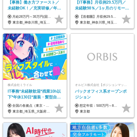
【事務】働き方ファースト／
【IT事務】月収例29.5万円／
未経験OK！／充実研修／年休
未経験98％／1ヶ月のリモート
127日～／残業なし／平均20代
研修／既卒・第二新卒歓迎／
月給28万円～35万円(固定残業代含む)+インセンティブ＋各種手当 ※経験・能力等を考慮の上、決定します。 ※残業はほとんどありませんが、発生した場合は時間外手当を100％支給します。 【固定残業代について】 なし（残業代は、実際の労働時間に応じて別途全額支給）
【首都圏】月収例29.5万円（月給26万円＋諸手当） 【東海・関西】月収例28.5万円（月給25万円＋諸手当） 【九州】月収例26万円（月給23万円＋諸手当） ※経験・スキル・前職給与を踏まえ、総合的に判断して決定します。 例：首都圏 月収例31万円（月給27万円＋諸手当） ◆各種手当 ・通勤手当（上限4万円まで） ・残業代手当（1分単位で全額支給） ※固定残業代制は採用しておりません ・資格取得支援 ◆昇給：年1回 ◆補足 ・研修中1ヶ月間は、時給1670円となります。 ・試用期間6ヶ月あり。その間の待遇に変更はありません。 ※詳細は面接時にご案内します。
／リモートOK
年間休日123日/OW
東京都_神奈川県_埼玉県_千葉県_大阪府_愛知県_北海道_青森県_岩手県_宮城県_秋田県_山形県_福島県_茨城県_栃木県_群馬県_新潟県_山梨県_長野県_富山県_石川県_福井県_静岡県_岐阜県_三重県_兵庫県_京都府_滋賀県_奈良県_和歌山県_広島県_岡山県_鳥取県_島根県_山口県_徳島県_香川県_愛媛県_高知県_福岡県_熊本県_佐賀県_長崎県_大分県_宮崎県_鹿児島県_沖縄県_海外
東京都_神奈川県_埼玉県_千葉県_大阪府_愛知県_兵庫県_京都府_福岡県
株式会社ミライル
オルビス株式会社【ポジションマッチ登録】
IT事務*未経験歓迎*残業10h以
バックオフィス系オープンポ
下*年休130日*服装・髪型自由
ジション
*AI研修あり*住宅手当あり*転
全国の各拠点（東京・埼玉・新潟・福岡・大阪）で募集中！ 給与は以下の通り、勤務地により異なります。 新潟勤務の場合 201,000円〜201,000円（試用期間変更なし）＋賞与 東京・埼玉勤務の場合 225,000円〜250,000円（試用期間 220,000円）＋賞与 福岡勤務の場合 182,000円〜220,000円（試用期間182,000円）＋賞与 大阪勤務の場合 210,000円〜210,000円（試用期間変更なし）＋賞与 初年度想定年収：280～300万円 ※残業代は全額支給します（1分単位でお支払いします） ※試用期間6ヵ月。試用期間中でも条件変わらず。 ※土日祝含めた勤務可能な方は、土日手当10,000円（毎月）を別途支給。
想定年収：500万円～800万円 ※ご経験やスキルに応じて決定します。 ※上記想定年収はあくまでも目安の金額であり、 選考を通じて上下する可能性があります。
勤なし
東京都_埼玉県_大阪府_新潟県_福岡県
東京都