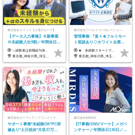
株式会社ＡＴＪＣ【上場グループ】
株式会社ワールドコーポレーション 採用事業部【上場グループ】
【データ入力事務】※新事業
管理事務 『楽々★フルリモー
※未経験入社9割／年間休日
ト面談あり◇ホワイト企業認
124日／月 残業13h／土日祝休
定受賞◇完全週休2日◇賞与年
＼経験者は前職給与保証！／ 月給23万円～33万円＋各種手当 ☆給与改定年2回あり！ ※上記金額には固定残業代（31,081円～44,595円／20時間分）を含みます。 ※超過分は別途支給します。 ★試用期間：6ヶ月 未経験の場合、試用期間中は月給21万円（固定残業代12,353円／8時間分）となります。ただし、2026年7月1日以降は給与改定に伴い、試用期間の途中であっても、月給230,000円（固定残業代31,081円／20時間分）を適用します。 ※超過分は別途支給します。
★ 未経験スタートでも月収40万円以上も目指せます！ ★ ★ 試用期間6か月あり／給与・待遇に変更なし ★ ＼パターン①orパターン②で給与形態の選択が可能／ ＜パターン①＞ 月給+交通費+（残業代は全額別途支給） 【首都圏・関東・北信越】 月給30.0万円以上 【関西】 月給27.5万円以上 【中部】 月給26.5万円以上 【東北】 月給24.5万円以上 【北海道】 月給24.0万円以上 【九州・中四国】 月給25.5万円以上 ＜パターン②＞ 月給（固定残業代20H含む）+交通費+賞与年2回+残業代 （※20H場合を超過した場合は全額別途支給） 【首都圏・関東・北信越】 月給25.0万円以上 【関 西・中部】 月給24.5万円以上 【東 北・北海道・九州・中四国】 月給23.5万円以上 ※上記給与には固定残業代（月20H分）を含みます 固定残業代は残業の有無に関わらず支給し、超過分は別途全額支給いたします ①②の給与形態はご本人様と相談の上、最終的に会社が決定いたします （内定時に通知） ■給与改定年1回 ■(※)賞与年2回（昨年度支給実績2回／頑張りを評価） (※)支給条件に規定あり
み／給与改定年2回
2回 /p13
東京都_神奈川県_埼玉県_千葉県
東京都_神奈川県_埼玉県_千葉県_大阪府_愛知県_北海道_青森県_岩手県_宮城県_秋田県_山形県_福島県_茨城県_栃木県_群馬県_新潟県_山梨県_長野県_富山県_石川県_福井県_静岡県_岐阜県_三重県_兵庫県_京都府_滋賀県_奈良県_和歌山県_広島県_岡山県_鳥取県_島根県_山口県_徳島県_香川県_愛媛県_高知県_福岡県_熊本県_佐賀県_長崎県_大分県_宮崎県_鹿児島県_沖縄県
株式会社オープンアップコンストラクション（東証プライム上場グループ）
株式会社MIRDIS
サポート事務*未経験OK*PC研
【IT事務/SNS/マーケ】メガベ
修あり*土日祝休*月収37万円
ンチャー／年間休日130日／