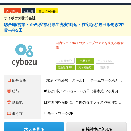
終了間近
正社員
自己PR不要
サイボウズ株式会社
総合職/営業・企画系*福利厚生充実*時短・在宅など選べる働き方*
賞与年2回
国内シェアNo.1のグループウェアを支える総合
職
未経験歓迎
学歴不問
ベテランOK
完全週休2日
賞与複数月
面接1回
応募資格
【歓迎する経験・スキル】 「チームワークあふれる社会を創る」という企業理念への共感 およびサイボウズ製品への興味関心をお持ちの方
給与
■想定年収：450万～800万円（基本給12ヶ月分＋賞与2ヶ月分） ※上記想定年収はフルタイムの働き方を想定しています。 それ以外の働き方（勤務日数、時短、固定残業時間数の変更など）の場合 上記想
勤務地
日本国内を前提に、全国の各オフィスや在宅など、働く場所をご選択いただけます。 ※詳細は選考時にご説明させて頂きます。 ※業務の必要に応じて、出社いただくこともございます。 ■本社／中央区日本橋2-7
働き方
リモートワークOK
求人を見る
検討中に入れる