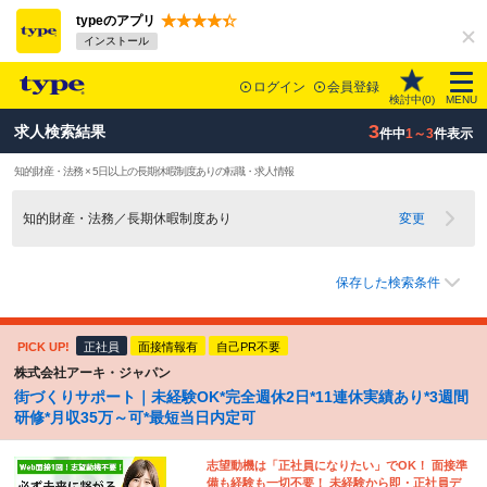
typeのアプリ
インストール
ログイン
会員登録
検討中(
0
)
MENU
3
求人検索結果
件中
1～3
件表示
知的財産・法務 × 5日以上の長期休暇制度ありの転職・求人情報
知的財産・法務／長期休暇制度あり
変更
保存した検索条件
PICK UP!
正社員
面接情報有
自己PR不要
株式会社アーキ・ジャパン
街づくりサポート｜未経験OK*完全週休2日*11連休実績あり*3週間
研修*月収35万～可*最短当日内定可
志望動機は「正社員になりたい」でOK！ 面接準
備も経験も一切不要！ 未経験から即・正社員デ