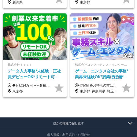
新潟県
東京都
株式会社Ｔｅａｌ
株式会社コンフィデンス・インターワークス【東証グロース上場】
データ入力事務*未経験・正社
ゲーム・エンタメ会社の事務*
員デビューOK*リモート可能*
業界未経験OK*残業ほぼ無*土
年間休日124日*面接1回*実働
日祝休み*服装髪型ネイル自由
◆月給24万円〜＋各種手当 ※残業代全額支給 ※試用期間6ヶ月（期間中も給与・待遇に変更なし）
◎経験をお持ちの方は前職給与を考慮します！ 月給21万円～40万円＋残業代＋賞与 ＜評価は『総合評価』を採用＞ 当社では一人ひとりのスキルや貢献度に見合った『総合評価』を行っています。 担当者と定期的に面談を行うため「評価のポイント」や「今後の課題」なども明確。 評価の結果は昇給・賞与でしっかり反映いたします。
7.5時間
*好きが活かせる☆
東京都
東京都_神奈川県_埼玉県_千葉県_大阪府_兵庫県_京都府_福岡県
ほかの職種で探し直す
求人掲載・利用規約・お問合せ