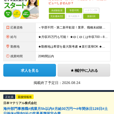
ビューしませんか？
未経験歓迎
学歴不問
ベテランOK
完全週休2日
賞与複数月
面接1回
応募資格
＜学歴不問・第二新卒歓迎！業界、職種未経験歓迎！20代～30代活躍中＞ ★35歳以下の方（若年層の長期キャリア形成を図るため） ★フリーター・正社員未経験・社会人未経験OK ★転職回数が多い方もぜひ
給与
★月収35万円も可能！ ★ゆくゆくは年収700～800万円も！ ★手当が多数あり ・残業手当（100％）★1分単位で支給 ・資格手当（最大月6万円） ・結婚/出産祝金（最大3万円） 【首都圏・北関東
勤務地
★勤務地は希望を最大限考慮 ★直行直帰OK ★車通勤のエリアもあり ★研修は、下記いずれかの研修センターで行います ・東京校（東京本社とアクセスは同様） ・大阪校（大阪府大阪市中央区道修町 2-1-1
残業時間
20時間以内
求人を見る
検討中に入れる
掲載終了予定日：
2026.08.24
正社員
面接情報有
日本マテリアル株式会社
海外部門事務職#残業月5h以内#月給30万円〜#年間休日128日#土
日祝休#国内5社の世界基準認定企業