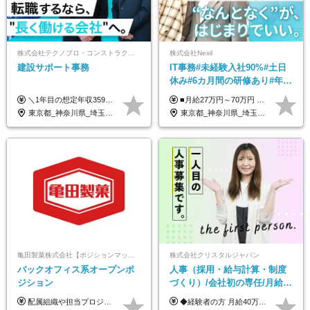
株式会社テクノプロ・コンストラクション
株式会社Nexil
建設サポート事務
IT事務#未経験入社90%#土日
休み#6カ月間の研修あり#年休
125日以上#残業月5h以下#リ
＼1年目の想定年収359万円～407万円／ 下記(1)～(3)のいずれかを、ご希望や適性を考慮したうえで決定します。 (1)月給23万1,000円＋賞与年2回（計2ヶ月分） (2)月給26万5,000円＋賞与なし （一律支給の業績手当6万6,200円を含む） (3)月給29万5,675円＋賞与なし （一律支給の業績手当6万6,200円＋固定残業手当15時間分／3万675円を含む※超過分は別途支給） ▼(3)の場合の入社時研修中の給与 月給26万5,000円＋賞与なし （一律支給の業績手当6万6,200円を含む） ※試用期間は2ヶ月間です。 期間中の給与・待遇に変更はありません。
■月給27万円～70万円 ※経験・スキルなどを考慮して決定します。 ※上記金額には固定残業代（月15時間相当分／26,300円～73,500円）を含みます。 超過分は別途支給します。 ★最大200万円の昇給アップを叶えたメンバーも！ ￣￣￣V￣￣￣￣￣￣￣￣￣￣￣￣￣￣￣￣￣￣￣ 社員の頑張りはしっかり評価・還元！ はじめは経験がなくても、頑張り次第で早期キャリアアップも狙える環境が充実！ 実際に、昇給で最大200万円給与が上がった先輩社員も活躍中！ 社員のモチベーションも高く維持しながら働けます◎ ★一人でも多くの方とお会いしたいと考えています！ ￣￣￣V￣￣￣￣￣￣￣￣￣￣￣￣￣￣￣￣￣￣￣￣ 現在活躍中の先輩たちの前職は、営業や飲食、 美容師や銀行員、アパレル店員など、多彩！ パソコンが苦手だったメンバーも今では第一線で活躍中です！
モート可
東京都_神奈川県_埼玉県_千葉県_大阪府_愛知県_北海道_青森県_岩手県_宮城県_秋田県_山形県_福島県_茨城県_栃木県_群馬県_新潟県_山梨県_長野県_富山県_石川県_福井県_静岡県_岐阜県_三重県_兵庫県_京都府_滋賀県_奈良県_和歌山県_広島県_岡山県_鳥取県_島根県_山口県_徳島県_香川県_愛媛県_高知県_福岡県_熊本県_佐賀県_長崎県_大分県_宮崎県_鹿児島県_沖縄県
東京都_神奈川県_埼玉県_千葉県_大阪府_愛知県_北海道_青森県_岩手県_宮城県_秋田県_山形県_福島県_茨城県_栃木県_群馬県_新潟県_山梨県_長野県_富山県_石川県_福井県_静岡県_岐阜県_三重県_兵庫県_京都府_滋賀県_奈良県_和歌山県_広島県_岡山県_鳥取県_島根県_山口県_徳島県_香川県_愛媛県_高知県_福岡県_熊本県_佐賀県_長崎県_大分県_宮崎県_鹿児島県_沖縄県
亀田製菓株式会社【ポジションマッチ登録】
株式会社クリスタルジャパン
バックオフィス系オープンポ
人事（採用・給与計算・制度
ジション
づくり）/会社初の専任/月給40
万円～可/残業10h/土日祝休み/
配属組織や担当プロジェクトにより異なります。 想定年収：450万円～1100万円 ※ご経験やスキルに応じて決定します。 ※上記想定年収はあくまでも目安の金額であり、 選考を通じて上下する可能性があります。
◆経験者の方 月給40万円～65万円＋賞与年2回 【給与イメージ】 人事経験5年程度：月給45万円～ ◆未経験の方 月給35万円～65万円＋賞与年2回 ※経験・スキルを考慮のうえ、優遇いたします。 ※試用期間は3ヶ月です。期間中の給与・待遇に変更はありません。 ※上記月給には、固定残業代（月45時間分／8.8万円～16.5万円）を含みます。 ※固定残業時間を超過した場合は、超過分を別途全額支給いたします。 【固定残業代について】 固定残業45時間分（88,000円～165,000円）を含む ※超過分は別途全額支給
年休120日以上