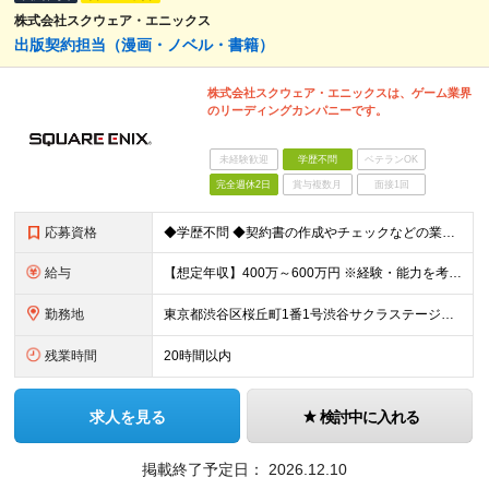
株式会社スクウェア・エニックス
出版契約担当（漫画・ノベル・書籍）
株式会社スクウェア・エニックスは、ゲーム業界
のリーディングカンパニーです。
未経験歓迎
学歴不問
ベテランOK
完全週休2日
賞与複数月
面接1回
応募資格
◆学歴不問 ◆契約書の作成やチェックなどの業務経験（経験業界は問いません）、 または、法律にかかわる業務経験 ◆OUTLOOKメール、Officeアプリケーションの基本操作可能 ◆出版業界で働くこと
給与
【想定年収】400万～600万円 ※経験・能力を考慮の上、年齢に関わりなく当社規定により優遇します。 入社後、さらに能力・実績に応じて加味いたします。 ※試用期間はございません。
勤務地
東京都渋谷区桜丘町1番1号渋谷サクラステージSHIBUYAタワー （変更の範囲）上記勤務地又は会社が認めた場合は自宅若しくはこれに準ずる場所
残業時間
20時間以内
求人を見る
検討中に入れる
掲載終了予定日：
2026.12.10