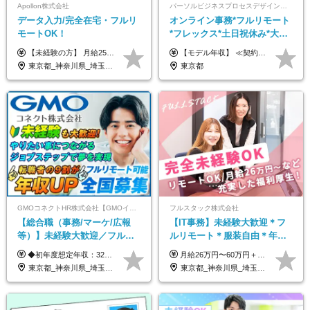
Apollon株式会社
パーソルビジネスプロセスデザイン株式会社 事業開発本部
データ入力/完全在宅・フルリ
オンライン事務*フルリモート
モートOK！
*フレックス*土日祝休み*大手
パーソルグループ*オンライン
【未経験の方】 月給25.5万円以上＋各種手当 【事務経験3年以上の方】 月給28万円以上＋各種手当 ※経験・スキル・年齢を考慮の上、決定します ※試用期間：3ヶ月(雇用形態は正社員、給与・待遇に変更はありません) ※残業代は全額別途支給 ※昇給：年1回（査定あり） ※賞与：年3回（業績に応じて支給） ＼努力がしっかり評価される環境です！／ 「どんなスキルを身につければ昇給できるか」が明確だから、 着実に成長しながら収入アップを目指せます。
【モデル年収】 ≪契約社員≫ 年収330万円 (基本給23万 ＋ 地区手当3万円 ＋ 賞与)：都内在住 年収264万円 (基本給21万 ＋ 賞与)：静岡県在住 --------------- ●月給21万円～28万9900円＋賞与（年2回）＋各種手当 ●1年目想定給与：年収264万円～364万円 ●経験やスキルに応じて優遇します！ ※お住まいの地域により0～3万円の地区手当を支給しております ※試用期間中（3ヶ月間）の雇用形態および待遇に差異はありません ※残業代については選考時に詳細をご説明します ※通算契約期間の上限は5年となります ≪アルバイト≫ ●時給1,250円～2,300円 ●経験やスキルに応じて優遇します！ ●ご希望に応じ、扶養内での勤務も可能です！ ※試用期間中の雇用形態および待遇に差異はありません
面接*30～40代活躍中
東京都_神奈川県_埼玉県_千葉県_大阪府_愛知県_北海道_青森県_岩手県_宮城県_秋田県_山形県_福島県_茨城県_栃木県_群馬県_新潟県_山梨県_長野県_富山県_石川県_福井県_静岡県_岐阜県_三重県_兵庫県_京都府_滋賀県_奈良県_和歌山県_広島県_岡山県_鳥取県_島根県_山口県_徳島県_香川県_愛媛県_高知県_福岡県_熊本県_佐賀県_長崎県_大分県_宮崎県_鹿児島県_沖縄県
東京都
GMOコネクトHR株式会社【GMOインターネットグループ】
フルスタック株式会社
【総合職（事務/マーケ/広報
【IT事務】未経験大歓迎＊フ
等）】未経験大歓迎／フルリ
ルリモート＊服装自由＊年休
モ可で全国募集！年収アップ
125日以上＊残業なし＊月給26
◆初年度想定年収：320万円〜840万円 【関東／一都三県】月給24万円〜70万円 【関西・東海地方】月給23万円〜65万円 【その他の地方等】月給22万円〜60万円 ※ご経験・スキル・前職給与などを考慮の上決定いたします。 ◉固定残業代制（固定残業代10,000円含） 固定残業代は7時間分・時間超過分は追加支給 ≪月給例≫ ・月給54万円（29歳／入社3年目） ・月給38万円（26歳／入社2年目） ・月給28万円（24歳／入社1年目） ※試用期間は6ヶ月で、その間の雇用形態は契約社員です。そのほかの条件に変更はありません。
月給26万円〜60万円＋諸手当＋インセンティブ（２種）＋賞与 ★Point 設立から9ヶ月で全社員2万円の昇給実績 ※成果はしっかりと還元いたします！ ★Point 100％年収UPでの待遇提示も可能！ ※経験者であれば、100％年収アップも実現可能です。 ※試用期間最大2ヶ月/月給22万円〜
多数★年休最大130日★
万円以上
東京都_神奈川県_埼玉県_千葉県_大阪府_愛知県_北海道_青森県_岩手県_宮城県_秋田県_山形県_福島県_茨城県_栃木県_群馬県_新潟県_山梨県_長野県_富山県_石川県_福井県_静岡県_岐阜県_三重県_兵庫県_京都府_滋賀県_奈良県_和歌山県_広島県_岡山県_鳥取県_島根県_山口県_徳島県_香川県_愛媛県_高知県_福岡県_熊本県_佐賀県_長崎県_大分県_宮崎県_鹿児島県_沖縄県
東京都_神奈川県_埼玉県_千葉県_茨城県