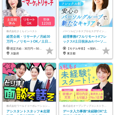
株式会社さくらインベスト
パーソルビジネスプロセスデザイン株式会社 事業開発本部
経営企画・リサーチ／月給30
経理事務#フルリモート#フレ
万円～／リモートOK／土日祝
ックス#土日祝休み#パーソル
休み／生成AIを活用できる方
グループ#年休120日以上#正社
想定月給：30万円～50万円程度＋各種手当＋賞与年2回 ※想定年収：400万円～600万円 ※経験・能力等考慮の上、規定により優遇 ※上記月給には固定残業代を含みます。固定残業代は、時間外労働の有無に関わらず月10時間分（月2.2万円（月収30万円の場合）～3.6万円（月収50万円の場合））を支給し、超過分は追加で支給します ※試用期間2ヶ月（待遇に差異なし） 【固定残業代について】 固定残業10時間分（22,000円～36,000円）を含む ※超過分は別途全額支給
【モデル年収】 ≪契約社員≫ 年収330万円 (基本給23万 ＋ 地区手当3万円 ＋ 賞与)：都内在住 年収264万円 (基本給21万 ＋ 賞与)：静岡県在住 --------------- ●月給21万円～28万9900円＋賞与（年2回）＋各種手当 ●1年目想定給与：年収264万円～364万円 ●経験やスキルに応じて優遇します！ ※お住まいの地域により0～3万円の地区手当を支給しております ※試用期間中（3ヶ月間）の雇用形態および待遇に差異はありません ※残業代については選考時に詳細をご説明します ※通算契約期間の上限は5年となります ≪アルバイト≫ ●時給1,250円～2,300円 ●経験やスキルに応じて優遇します！ ●ご希望に応じ、扶養内での勤務も可能です！ ※試用期間中の雇用形態および待遇に差異はありません
歓迎
員登用あり#服装自由
大阪府
東京都
株式会社ワールドコーポレーション 採用事業部【上場グループ】
株式会社オープンアップコンストラクション（東証プライム上場グループ）
アシスタントスタッフ★志望
データ入力事務*未経験OK*土