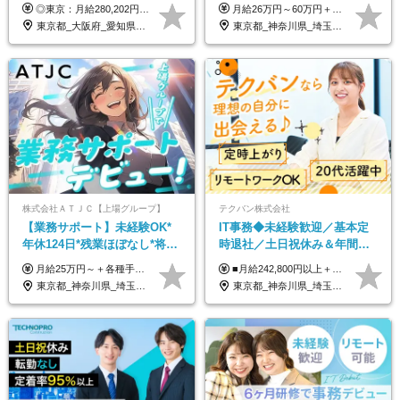
可*面接1回/o
SNS業務／リモート可能／未
◎東京：月給280,202円～402,430円 ◎大阪：月給269,824円～392,052円 ◎名古屋：月給285,967円～408,195円 ◎その他：月給265,212円～387,440円 ※試用期間3か月／待遇は研修期間中のみ変更あり （東京：23.9万円～、大阪：月給23.4万円～、名古屋：月給24.2万円～、その他：月給23.1万円～） ※固定残業代（配属後に支給）・一律手当を含む ※固定残業代は残業がない場合も支給し、超過分は別途支給する ※年齢、経験、能力を考慮し、支給額を決定します。
月給26万円～60万円＋賞与1回＋各種手当 ★Point：経験者の方は100％年収UPでの待遇提示も可能！ ※試用期間6カ月 ※期間中は月給23万円以上～スタート ※期間中は契約社員
経験◎
東京都_大阪府_愛知県_北海道_宮城県_新潟県_石川県_静岡県_広島県_福岡県_沖縄県
東京都_神奈川県_埼玉県_千葉県
株式会社ＡＴＪＣ【上場グループ】
テクバン株式会社
【業務サポート】未経験OK*
IT事務◆未経験歓迎／基本定
年休124日*残業ほぼなし*将来
時退社／土日祝休み＆年間休
活かせる専門スキル
日123日／賞与年2回／研修制
月給25万円～＋各種手当（家族、資格、住宅など） ★ご経験をお持ちの方は前職給与保証！ ※試用期間は6ヶ月 ※上記には固定残業代（33,784円～／20時間分）を含みます。超過分は追加支給致します。 ※経験・スキル・能力を考慮して決定します。ご経験者の方の経験フェーズは不問です。 ＜各種手当＞ 住宅手当／家族手当／資格手当／特別手当など
■月給242,800円以上＋諸手当＋賞与年2回＋業績賞与 ※固定残業代32,813円～/20時間分を含む ※超過分は別途支給 ※経験・年齢を考慮の上、当社規定により決定 ※試用期間6ヵ月間（待遇に差異なし）
度充実／リモートOK
東京都_神奈川県_埼玉県_千葉県
東京都_神奈川県_埼玉県_千葉県