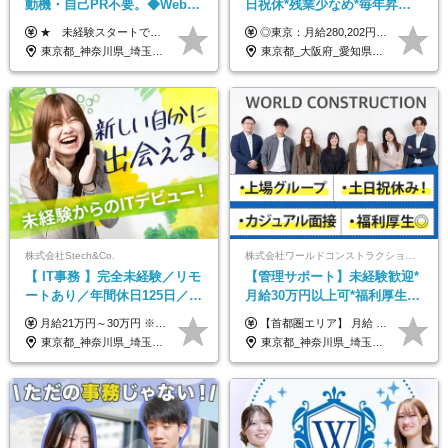
動機・自己PR不要。◆Web面
日祝休*残業少なめ*毎年昇給
談OK◆完全週休2日◆年収700
あり*面接1回*月収37万円可/o
★ 未経験スタートでも月収40万円以上も目指せます！ ★ ★ 試用期間6か月あり／給与・待遇に変更なし ★ ＼パターン①orパターン②で給与形態の選択が可能／ ＜パターン①＞ 月給+交通費+（残業代は全額別途支給） 【首都圏・関東・北信越】 月給30.0万円以上 【関西】 月給27.5万円以上 【中部】 月給26.5万円以上 【東北】 月給24.5万円以上 【北海道】 月給24.0万円以上 【九州・中四国】 月給25.5万円以上 ＜パターン②＞ 月給（固定残業代20H含む）+交通費+賞与年2回+残業代 （※20H場合を超過した場合は全額別途支給） 【首都圏・関東・北信越】 月給25.0万円以上 【関 西・中部】 月給24.5万円以上 【東 北・北海道・九州・中四国】 月給23.5万円以上 ※上記給与には固定残業代（月20H分）を含みます 固定残業代は残業の有無に関わらず支給し、超過分は別途全額支給いたします ①②の給与形態はご本人様と相談の上、最終的に会社が決定いたします （内定時に通知） ■給与改定年1回 ■(※)賞与年2回（昨年度支給実績2回／頑張りを評価） (※)支給条件に規定あり
◎東京：月給280,202円～402,430円 ◎大阪：月給269,824円～392,052円 ◎名古屋：月給285,967円～408,195円 ◎その他：月給265,212円～387,440円 ※試用期間3か月／待遇は研修期間中のみ変更あり （東京：23.9万円～、大阪：月給23.4万円～、名古屋：月給24.2万円～、その他：月給23.1万円～） ※固定残業代（配属後に支給）・一律手当を含む ※固定残業代は残業がない場合も支給し、超過分は別途支給する ※年齢、経験、能力を考慮し、支給額を決定します。
万円可/p13
東京都_神奈川県_埼玉県_千葉県_大阪府_愛知県_北海道_青森県_岩手県_宮城県_秋田県_山形県_福島県_茨城県_栃木県_群馬県_新潟県_山梨県_長野県_富山県_石川県_福井県_静岡県_岐阜県_三重県_兵庫県_京都府_滋賀県_奈良県_和歌山県_広島県_岡山県_鳥取県_島根県_山口県_徳島県_香川県_愛媛県_高知県_福岡県_佐賀県_長崎県_大分県_宮崎県_鹿児島県_沖縄県
東京都_大阪府_愛知県_北海道_宮城県_新潟県_石川県_静岡県_広島県_福岡県_沖縄県
株式会社Stech&Co.
株式会社ワールドコンストラクション 【東証一部】 (ワールドホールディングス・グループ)
【 IT事務 】完全未経験／リモ
【管理サポート】未経験歓迎*
ートあり／年間休日125日／残
月給30万円以上可*福利厚生が
業なし／産休育休あり／服
充実！
月給21万円～30万円 ※試用期間3ヶ月間の待遇に変動はありません。 ※みなし残業代(月20時間分29,725円～)を含む。（※超過分は追加支給）
【首都圏エリア】 月給 291,800円以上 ＋ 各種手当 【北関東エリア】 月給 264,260円以上 ＋ 各種手当 【関西・四国エリア】 月給 278,040円以上 ＋ 各種手当 【中部エリア】 月給 278,040円以上 ＋ 各種手当 【北海道・東北エリア】 月給 247,000円以上 ＋ 各種手当 【九州エリア】 月給 235,540円以上 ＋ 各種手当 【中国エリア】 月給 250,460 円以上 ＋ 各種手当 ※全て年齢・経験・能力などを考慮します。 ※試用期間3ヶ月あり。その間の待遇に変動はありません。 ※固定残業代（20時間分）を含む 首都圏／37,800円以上 北関東／34,260円以上 関西・四国／36,040円以上 中部／36,040円以上 北海道・東北／32,000円以上 九州／30,540円以上 中国／32,460円以上 ※超過分は全額支給 初年度の年収 400万円～900万円
装・髪型自由／毎年昇給
東京都_神奈川県_埼玉県_千葉県_大阪府_愛知県_北海道_青森県_岩手県_宮城県_秋田県_山形県_福島県_茨城県_栃木県_群馬県_新潟県_山梨県_長野県_富山県_石川県_福井県_静岡県_岐阜県_三重県_兵庫県_京都府_滋賀県_奈良県_和歌山県_広島県_岡山県_鳥取県_島根県_山口県_徳島県_香川県_愛媛県_高知県_福岡県_熊本県_佐賀県_長崎県_大分県_宮崎県_鹿児島県_沖縄県
東京都_神奈川県_埼玉県_千葉県_大阪府_愛知県_北海道_青森県_岩手県_宮城県_秋田県_山形県_福島県_茨城県_栃木県_群馬県_新潟県_山梨県_長野県_富山県_石川県_福井県_静岡県_岐阜県_三重県_兵庫県_京都府_滋賀県_奈良県_和歌山県_広島県_岡山県_鳥取県_島根県_山口県_徳島県_香川県_愛媛県_高知県_福岡県_熊本県_佐賀県_長崎県_大分県_宮崎県_鹿児島県_沖縄県