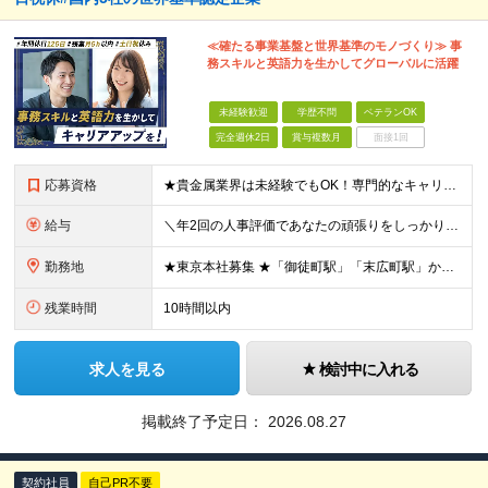
≪確たる事業基盤と世界基準のモノづくり≫ 事
務スキルと英語力を生かしてグローバルに活躍
未経験歓迎
学歴不問
ベテランOK
完全週休2日
賞与複数月
面接1回
応募資格
★貴金属業界は未経験でもOK！専門的なキャリアを歩みたい方にピッタリ ■学歴不問 【必須条件】 ●英語で基本的なコミュニケーションが取れる方 ●何らかの事務経験があり、柔軟に対応できる方 ＼こんな
給与
＼年2回の人事評価であなたの頑張りをしっかり評価／ 月給30万円〜＋残業代別途全額支給 ■昇給年1回（6月）※直近の昇給幅も拡大中！ ■賞与年2回（7月・12月） ★賞与年2回！あなたの頑張りを正
勤務地
★東京本社募集 ★「御徒町駅」「末広町駅」からアクセス抜群！ 【東京本社】 東京都千代田区外神田5-3-2 日本マテリアルビル （変更の範囲）転勤を含め、上記以外の勤務なし
残業時間
10時間以内
求人を見る
検討中に入れる
掲載終了予定日：
2026.08.27
契約社員
自己PR不要