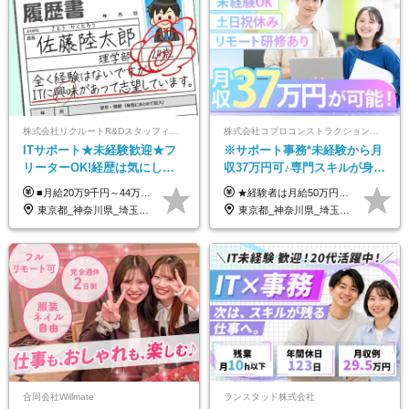
株式会社リクルートR&Dスタッフィング【リクルートグループ】
株式会社コプロコンストラクション【東証プライム上場コプロ・ホールディングス子会社】
ITサポート★未経験歓迎★フ
※サポート事務*未経験から月
リーターOK!経歴は気にしな
収37万円可♪専門スキルが身に
くて大丈夫★超大手リクルー
付く！Web面接＆リモート研
■月給20万9千円～44万円 ※経験・能力・前給を考慮の上、決定いたします ※時間外手当100％支給 ※派遣就業先が変更となる場合には、就業規則、労使協定等に基づき賃金が変更となる可能性があります 「とにかく私生活重視」「残業があっても稼ぎたい」といった希望も配属の際に考慮します。 ＜手当＞ ■職務担当手当 ■通勤手当（上限月3万円） ■残業手当（全額支給） ■住宅手当（5割を会社負担／就業規則に定めるところによる） ■扶養手当 ■別居手当 ■資格試験受講料補助（資格ごとに社内規定により決定） ■資格取得奨励金 （資格により2万円～20万円の祝金支給） ◎一例 ・基本情報技術者（5万円） ・プロジェクトマネージャー試験（10万円） ・応用情報技術者試験（10万円） ・ITストラテジスト試験（10万円） ・エンベデッドシステムスペシャリスト試験（10万円） ・ディジタル技術検定（情報1級：10万円、制御1級：10万円、情報2級、制御2級：5万円 ・TOEIC（R）テスト（600～729点：5万円、 730～799点：10万円、800点以上：15万円） など
★経験者は月給50万円～90万円 【首都圏】 月給30万1230円〜 ⇒基本22万7000円+地域6万4230円+皆勤1万円 【群馬/栃木/茨城】 月給28万1090円〜 ⇒基本23万4000円+地域3万7090円+皆勤1万円 【大阪/京都/兵庫】 月給30万130円〜 ⇒基本23万5000円+地域5万5130円+皆勤1万円 【静岡/愛知/岐阜/三重】 月給28万5840円〜 ⇒基本23万円+地域4万5840円+皆勤1万円 【北海道】 月給25万2960円〜 ⇒基本22万4000円+地域1万8960円+皆勤1万円 【福岡/佐賀/長崎/大分/熊本】 月給25万800円〜 ⇒基本21万8000円+地域2万2800円+皆勤1万円 【宮城/山形/福島】 月給25万580円〜 ⇒基本21万8000円+地域2万2580円+皆勤1万円 【広島/岡山/山口】 月給27万1090円〜 ⇒基本23万4000円+地域2万7090円+皆勤1万円 ※残業代は1分単位で全額支給（みなし残業制度なし） ※上記給与は最低支給額です。経験・能力に応じて決定致します ※試用期間1ヶ月、最大6ヶ月まで延長する可能性あり(条件変更なし) ※今期より新賃金体系へ移行しました。詳細は面接時にご説明します
トグループの正社員/sg
修も充実♪/a
東京都_神奈川県_埼玉県_千葉県_大阪府_愛知県_青森県_岩手県_宮城県_秋田県_山形県_福島県_茨城県_栃木県_群馬県_山梨県_長野県_福井県_静岡県_岐阜県_三重県_兵庫県_京都府_滋賀県_奈良県_広島県_岡山県_山口県_香川県_福岡県_熊本県_佐賀県_長崎県_大分県_宮崎県_鹿児島県
東京都_神奈川県_埼玉県_大阪府_愛知県_北海道_宮城県_広島県_福岡県
合同会社Willmate
ランスタッド株式会社