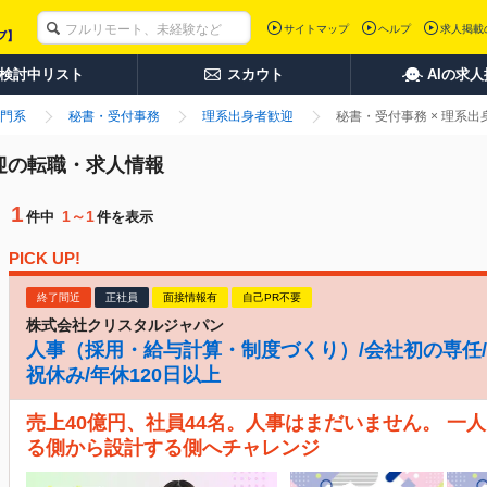
サイトマップ
ヘルプ
求人掲載
検討中リスト
スカウト
AIの求
門系
秘書・受付事務
理系出身者歓迎
秘書・受付事務 × 理系
歓迎の転職・求人情報
1
1～1
件中
件を表示
PICK UP!
終了間近
正社員
面接情報有
自己PR不要
株式会社クリスタルジャパン
人事（採用・給与計算・制度づくり）/会社初の専任/月
祝休み/年休120日以上
売上40億円、社員44名。人事はまだいません。 一
る側から設計する側へチャレンジ