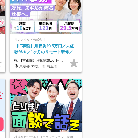
ランスタッド株式会社
【IT事務】月収例29.5万円／未経
験98％／1ヶ月のリモート研修／既
卒・第二新卒歓迎／年間休日123
【首都圏】月収例29.5万円（月給26万円＋諸手当） 【東海・関西】月収例28.5万円（月給25万円＋諸手当） 【九州】月収例26万円（月給23万円＋諸手当） ※経験・スキル・前職給与を踏まえ、総合的に判断して決定します。 例：首都圏 月収例31万円（月給27万円＋諸手当） ◆各種手当 ・通勤手当（上限4万円まで） ・残業代手当（1分単位で全額支給） ※固定残業代制は採用しておりません ・資格取得支援 ◆昇給：年1回 ◆補足 ・研修中1ヶ月間は、時給1670円となります。 ・試用期間6ヶ月あり。その間の待遇に変更はありません。 ※詳細は面接時にご案内します。
日/OW
東京都_神奈川県_埼玉県_千葉県_大阪府_愛知県_兵庫県_京都府_福岡県
株式会社ワールドコーポレーション 採用事業部【上場グループ】