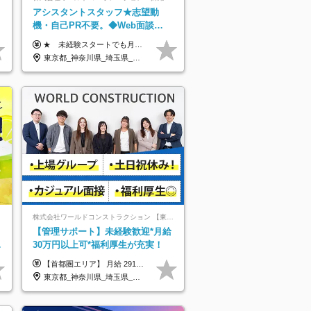
アシスタントスタッフ★志望動
機・自己PR不要。◆Web面談
OK◆完全週休2日◆年収700万円
★ 未経験スタートでも月収40万円以上も目指せます！ ★ ★ 試用期間6か月あり／給与・待遇に変更なし ★ ＼パターン①orパターン②で給与形態の選択が可能／ ＜パターン①＞ 月給+交通費+（残業代は全額別途支給） 【首都圏・関東・北信越】 月給30.0万円以上 【関西】 月給27.5万円以上 【中部】 月給26.5万円以上 【東北】 月給24.5万円以上 【北海道】 月給24.0万円以上 【九州・中四国】 月給25.5万円以上 ＜パターン②＞ 月給（固定残業代20H含む）+交通費+賞与年2回+残業代 （※20H場合を超過した場合は全額別途支給） 【首都圏・関東・北信越】 月給25.0万円以上 【関 西・中部】 月給24.5万円以上 【東 北・北海道・九州・中四国】 月給23.5万円以上 ※上記給与には固定残業代（月20H分）を含みます 固定残業代は残業の有無に関わらず支給し、超過分は別途全額支給いたします ①②の給与形態はご本人様と相談の上、最終的に会社が決定いたします （内定時に通知） ■給与改定年1回 ■(※)賞与年2回（昨年度支給実績2回／頑張りを評価） (※)支給条件に規定あり
可/p13
東京都_神奈川県_埼玉県_千葉県_大阪府_愛知県_北海道_青森県_岩手県_宮城県_秋田県_山形県_福島県_茨城県_栃木県_群馬県_新潟県_山梨県_長野県_富山県_石川県_福井県_静岡県_岐阜県_三重県_兵庫県_京都府_滋賀県_奈良県_和歌山県_広島県_岡山県_鳥取県_島根県_山口県_徳島県_香川県_愛媛県_高知県_福岡県_佐賀県_長崎県_大分県_宮崎県_鹿児島県_沖縄県
株式会社ワールドコンストラクション 【東証一部】 (ワールドホールディングス・グループ)
ト
【管理サポート】未経験歓迎*月給
／
30万円以上可*福利厚生が充実！
【首都圏エリア】 月給 291,800円以上 ＋ 各種手当 【北関東エリア】 月給 264,260円以上 ＋ 各種手当 【関西・四国エリア】 月給 278,040円以上 ＋ 各種手当 【中部エリア】 月給 278,040円以上 ＋ 各種手当 【北海道・東北エリア】 月給 247,000円以上 ＋ 各種手当 【九州エリア】 月給 235,540円以上 ＋ 各種手当 【中国エリア】 月給 250,460 円以上 ＋ 各種手当 ※全て年齢・経験・能力などを考慮します。 ※試用期間3ヶ月あり。その間の待遇に変動はありません。 ※固定残業代（20時間分）を含む 首都圏／37,800円以上 北関東／34,260円以上 関西・四国／36,040円以上 中部／36,040円以上 北海道・東北／32,000円以上 九州／30,540円以上 中国／32,460円以上 ※超過分は全額支給 初年度の年収 400万円～900万円
東京都_神奈川県_埼玉県_千葉県_大阪府_愛知県_北海道_青森県_岩手県_宮城県_秋田県_山形県_福島県_茨城県_栃木県_群馬県_新潟県_山梨県_長野県_富山県_石川県_福井県_静岡県_岐阜県_三重県_兵庫県_京都府_滋賀県_奈良県_和歌山県_広島県_岡山県_鳥取県_島根県_山口県_徳島県_香川県_愛媛県_高知県_福岡県_熊本県_佐賀県_長崎県_大分県_宮崎県_鹿児島県_沖縄県