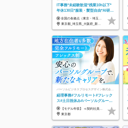
IT事務*未経験歓迎*残業10h以下*
年休130日*服装・髪型自由*AI研修
あり*住宅手当あり*転勤なし
全国の各拠点（東京・埼玉・新潟・福岡・大阪）で募集中！ 給与は以下の通り、勤務地により異なります。 新潟勤務の場合 201,000円〜201,000円（試用期間変更なし）＋賞与 東京・埼玉勤務の場合 225,000円〜250,000円（試用期間 220,000円）＋賞与 福岡勤務の場合 182,000円〜220,000円（試用期間182,000円）＋賞与 大阪勤務の場合 210,000円〜210,000円（試用期間変更なし）＋賞与 初年度想定年収：280～300万円 ※残業代は全額支給します（1分単位でお支払いします） ※試用期間6ヵ月。試用期間中でも条件変わらず。 ※土日祝含めた勤務可能な方は、土日手当10,000円（毎月）を別途支給。
東京都_埼玉県_大阪府_新潟県_福岡県
パーソルビジネスプロセスデザイン株式会社 事業開発本部
経理事務#フルリモート#フレック
ス#土日祝休み#パーソルグループ#
年休120日以上#正社員登用あり#
【モデル年収】 ≪契約社員≫ 年収330万円 (基本給23万 ＋ 地区手当3万円 ＋ 賞与)：都内在住 年収264万円 (基本給21万 ＋ 賞与)：静岡県在住 --------------- ●月給21万円～28万9900円＋賞与（年2回）＋各種手当 ●1年目想定給与：年収264万円～364万円 ●経験やスキルに応じて優遇します！ ※お住まいの地域により0～3万円の地区手当を支給しております ※試用期間中（3ヶ月間）の雇用形態および待遇に差異はありません ※残業代については選考時に詳細をご説明します ※通算契約期間の上限は5年となります ≪アルバイト≫ ●時給1,250円～2,300円 ●経験やスキルに応じて優遇します！ ●ご希望に応じ、扶養内での勤務も可能です！ ※試用期間中の雇用形態および待遇に差異はありません
服装自由
東京都