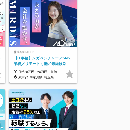
株式会社MIRDIS
あ
【IT事務】メガベンチャー／SNS
業務／リモート可能／未経験◎
月給26万円～60万円＋賞与1回＋各種手当 ★Point：経験者の方は100％年収UPでの待遇提示も可能！ ※試用期間6カ月 ※期間中は月給20万円以上～スタート ※期間中は契約社員
東京都_神奈川県_埼玉県_千葉県