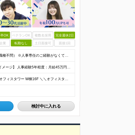
卒OK
ベテランOK
複数名採用
完全週休2日
企業
転勤なし
土日面接可
面接1回
■何らかの人事・採用に関する業務経験をお持ちの方（職種不問） ※人事専任のご経験がなくても構いません。 総務や経理と兼務などで採用や労務に携わっていたという方も歓迎します ■学歴不問 ＜こんな方
◆経験者の方 月給40万円～65万円＋賞与年2回 【給与イメージ】 人事経験5年程度：月給45万円～ ◆未経験の方 月給35万円～65万円＋賞与年2回 ※経験・スキルを考慮のうえ、優遇いたします
◆本社 └東京都中央区晴海1-8-8 晴海トリトンスクエアオフィスタワー W棟16F ＼＼オフィスタワー内には商業施設が多数併設／／ カフェやレストラン、コンビニやスーパー、 100円ショップなど様
検討中に入れる