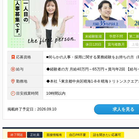
未経験歓迎
学歴不問
第二新
休日120日
賞与複数月
上場
応募資格
給与
勤務地
目安残業時間
10時間以内
求人を見る
掲載終了予定日：
2026.09.10
終了間近
正社員
面接情報有
自己PR不要
話を聞きたい応募可