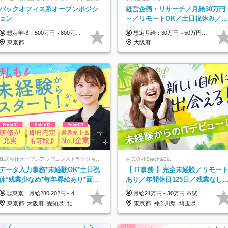
バックオフィス系オープンポジシ
経営企画・リサーチ／月給30万円
ョン
～／リモートOK／土日祝休み／生
成AIを活用できる方歓迎
想定年収：500万円～800万円 ※ご経験やスキルに応じて決定します。 ※上記想定年収はあくまでも目安の金額であり、 選考を通じて上下する可能性があります。
想定月給：30万円～50万円程度＋各種手当＋賞与年2回 ※想定年収：400万円～600万円 ※経験・能力等考慮の上、規定により優遇 ※上記月給には固定残業代を含みます。固定残業代は、時間外労働の有無に関わらず月10時間分（月2.2万円（月収30万円の場合）～3.6万円（月収50万円の場合））を支給し、超過分は追加で支給します ※試用期間2ヶ月（待遇に差異なし） 【固定残業代について】 固定残業10時間分（22,000円～36,000円）を含む ※超過分は別途全額支給
東京都
大阪府
株式会社オープンアップコンストラクション（東証プライム上場グループ）
株式会社Stech&Co.
データ入力事務*未経験OK*土日祝
【 IT事務 】完全未経験／リモー
休*残業少なめ*毎年昇給あり*面接
あり／年間休日125日／残業なし
1回*月収37万円可/o
産休育休あり／服装・髪型自由／
◎東京：月給280,202円～402,430円 ◎大阪：月給269,824円～392,052円 ◎名古屋：月給285,967円～408,195円 ◎その他：月給265,212円～387,440円 ※試用期間3か月／待遇は研修期間中のみ変更あり （東京：23.9万円～、大阪：月給23.4万円～、名古屋：月給24.2万円～、その他：月給23.1万円～） ※固定残業代（配属後に支給）・一律手当を含む ※固定残業代は残業がない場合も支給し、超過分は別途支給する ※年齢、経験、能力を考慮し、支給額を決定します。
月給21万円～30万円 ※試用期間3ヶ月間の待遇に変動はありません。 ※みなし残業代(月20時間分29,725円～)を含む。（※超過分は追加支給）
毎年昇給
東京都_大阪府_愛知県_北海道_宮城県_新潟県_石川県_静岡県_広島県_福岡県_沖縄県
東京都_神奈川県_埼玉県_千葉県_大阪府_愛知県_北海道_青森県_岩手県_宮城県_秋田県_山形県_福島県_茨城県_栃木県_群馬県_新潟県_山梨県_長野県_富山県_石川県_福井県_静岡県_岐阜県_三重県_兵庫県_京都府_滋賀県_奈良県_和歌山県_広島県_岡山県_鳥取県_島根県_山口県_徳島県_香川県_愛媛県_高知県_福岡県_熊本県_佐賀県_長崎県_大分県_宮崎県_鹿児島県_沖縄県