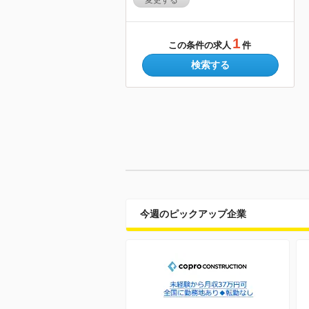
変更する
1
この条件の求人
件
検索する
今週のピックアップ企業