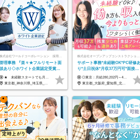
株式会社ワールドコーポレーション 採用事業部【上場グループ】
株式会社オープンアップコンストラクション（東証プライム上場グループ）
管理事務 『楽々★フルリモート面
サポート事務*未経験OK*PC研修
談あり◇ホワイト企業認定受賞◇
り*土日祝休*月収37万円可*面接1
完全週休2日◇賞与年2回 /p13
回/o
★ 未経験スタートでも月収40万円以上も目指せます！ ★ ★ 試用期間6か月あり／給与・待遇に変更なし ★ ＼パターン①orパターン②で給与形態の選択が可能／ ＜パターン①＞ 月給+交通費+（残業代は全額別途支給） 【首都圏・関東・北信越】 月給30.0万円以上 【関西】 月給27.5万円以上 【中部】 月給26.5万円以上 【東北】 月給24.5万円以上 【北海道】 月給24.0万円以上 【九州・中四国】 月給25.5万円以上 ＜パターン②＞ 月給（固定残業代20H含む）+交通費+賞与年2回+残業代 （※20H場合を超過した場合は全額別途支給） 【首都圏・関東・北信越】 月給25.0万円以上 【関 西・中部】 月給24.5万円以上 【東 北・北海道・九州・中四国】 月給23.5万円以上 ※上記給与には固定残業代（月20H分）を含みます 固定残業代は残業の有無に関わらず支給し、超過分は別途全額支給いたします ①②の給与形態はご本人様と相談の上、最終的に会社が決定いたします （内定時に通知） ■給与改定年1回 ■(※)賞与年2回（昨年度支給実績2回／頑張りを評価） (※)支給条件に規定あり
◎東京：月給280,202円～402,430円 ◎大阪：月給269,824円～392,052円 ◎名古屋：月給285,967円～408,195円 ◎その他：月給265,212円～387,440円 ※試用期間3か月／待遇は研修期間中のみ変更あり （東京：23.9万円～、大阪：月給23.4万円～、名古屋：月給24.2万円～、その他：月給23.1万円～） ※固定残業代（配属後に支給）・一律手当を含む ※固定残業代は残業がない場合も支給し、超過分は別途支給する ※年齢、経験、能力を考慮し、支給額を決定します。
東京都_神奈川県_埼玉県_千葉県_大阪府_愛知県_北海道_青森県_岩手県_宮城県_秋田県_山形県_福島県_茨城県_栃木県_群馬県_新潟県_山梨県_長野県_富山県_石川県_福井県_静岡県_岐阜県_三重県_兵庫県_京都府_滋賀県_奈良県_和歌山県_広島県_岡山県_鳥取県_島根県_山口県_徳島県_香川県_愛媛県_高知県_福岡県_熊本県_佐賀県_長崎県_大分県_宮崎県_鹿児島県_沖縄県
東京都_大阪府_愛知県_北海道_宮城県_新潟県_石川県_静岡県_広島県_福岡県_沖縄県