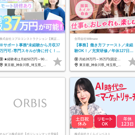
株式会社コプロコンストラクション【東証プライム上場コプロ・ホールディングス子会社】
合同会社Willmate
※サポート事務*未経験から月収37
【事務】働き方ファースト／未経
万円可♪専門スキルが身に付く！
験OK！／充実研修／年休127日～
Web面接＆リモート研修も充実♪/a
／残業なし／平均20代／リモート
★経験者は月給50万円～90万円 【首都圏】 月給30万1230円〜 ⇒基本22万7000円+地域6万4230円+皆勤1万円 【群馬/栃木/茨城】 月給28万1090円〜 ⇒基本23万4000円+地域3万7090円+皆勤1万円 【大阪/京都/兵庫】 月給30万130円〜 ⇒基本23万5000円+地域5万5130円+皆勤1万円 【静岡/愛知/岐阜/三重】 月給28万5840円〜 ⇒基本23万円+地域4万5840円+皆勤1万円 【北海道】 月給25万2960円〜 ⇒基本22万4000円+地域1万8960円+皆勤1万円 【福岡/佐賀/長崎/大分/熊本】 月給25万800円〜 ⇒基本21万8000円+地域2万2800円+皆勤1万円 【宮城/山形/福島】 月給25万580円〜 ⇒基本21万8000円+地域2万2580円+皆勤1万円 【広島/岡山/山口】 月給27万1090円〜 ⇒基本23万4000円+地域2万7090円+皆勤1万円 ※残業代は1分単位で全額支給（みなし残業制度なし） ※上記給与は最低支給額です。経験・能力に応じて決定致します ※試用期間1ヶ月、最大6ヶ月まで延長する可能性あり(条件変更なし) ※今期より新賃金体系へ移行しました。詳細は面接時にご説明します
月給28万円～35万円(固定残業代含む)+インセンティブ＋各種手当 ※経験・能力等を考慮の上、決定します。 ※残業はほとんどありませんが、発生した場合は時間外手当を100％支給します。 【固定残業代について】 なし（残業代は、実際の労働時間に応じて別途全額支給）
OK
東京都_神奈川県_埼玉県_大阪府_愛知県_北海道_宮城県_広島県_福岡県
東京都_神奈川県_埼玉県_千葉県_大阪府_愛知県_北海道_青森県_岩手県_宮城県_秋田県_山形県_福島県_茨城県_栃木県_群馬県_新潟県_山梨県_長野県_富山県_石川県_福井県_静岡県_岐阜県_三重県_兵庫県_京都府_滋賀県_奈良県_和歌山県_広島県_岡山県_鳥取県_島根県_山口県_徳島県_香川県_愛媛県_高知県_福岡県_熊本県_佐賀県_長崎県_大分県_宮崎県_鹿児島県_沖縄県_海外
オルビス株式会社【ポジションマッチ登録】
株式会社さくらインベスト