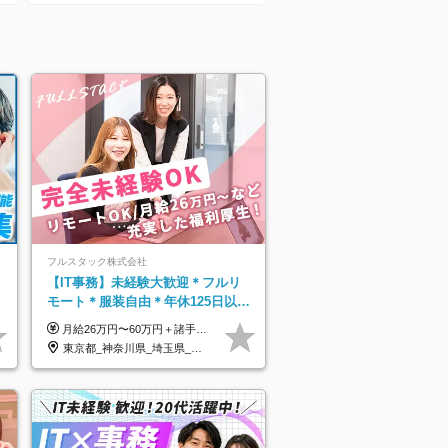
プ】
フルスタック株式会社
】
【IT事務】未経験大歓迎＊フルリ
モート＊服装自由＊年休125日以上
＊残業なし＊月給26万円以上
月給26万円〜60万円＋諸手当＋インセンティブ（２種）＋賞与 ★Point 設立から9ヶ月で全社員2万円の昇給実績 ※成果はしっかりと還元いたします！ ★Point 100％年収UPでの待遇提示も可能！ ※経験者であれば、100％年収アップも実現可能です。 ※試用期間最大2ヶ月/月給22万円〜
東京都_神奈川県_埼玉県_千葉県_茨城県