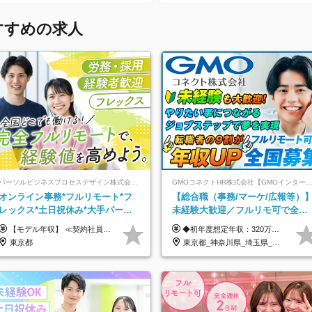
すすめの求人
パーソルビジネスプロセスデザイン株式会社 事業開発本部
GMOコネクトHR株式会社【GMOインターネットグルー
オンライン事務*フルリモート*フ
【総合職（事務/マーケ/広報等）
レックス*土日祝休み*大手パーソ
未経験大歓迎／フルリモ可で全国
ルグループ*オンライン面接*30～
募集！年収アップ多数★年休最大
【モデル年収】 ≪契約社員≫ 年収330万円 (基本給23万 ＋ 地区手当3万円 ＋ 賞与)：都内在住 年収264万円 (基本給21万 ＋ 賞与)：静岡県在住 --------------- ●月給21万円～28万9900円＋賞与（年2回）＋各種手当 ●1年目想定給与：年収264万円～364万円 ●経験やスキルに応じて優遇します！ ※お住まいの地域により0～3万円の地区手当を支給しております ※試用期間中（3ヶ月間）の雇用形態および待遇に差異はありません ※残業代については選考時に詳細をご説明します ※通算契約期間の上限は5年となります ≪アルバイト≫ ●時給1,250円～2,300円 ●経験やスキルに応じて優遇します！ ●ご希望に応じ、扶養内での勤務も可能です！ ※試用期間中の雇用形態および待遇に差異はありません
◆初年度想定年収：320万円〜840万円 【関東／一都三県】月給24万円〜70万円 【関西・東海地方】月給23万円〜65万円 【その他の地方等】月給22万円〜60万円 ※ご経験・スキル・前職給与などを考慮の上決定いたします。 ◉固定残業代制（固定残業代10,000円含） 固定残業代は7時間分・時間超過分は追加支給 ≪月給例≫ ・月給54万円（29歳／入社3年目） ・月給38万円（26歳／入社2年目） ・月給28万円（24歳／入社1年目） ※試用期間は6ヶ月で、その間の雇用形態は契約社員です。そのほかの条件に変更はありません。
40代活躍中
130日★
東京都
東京都_神奈川県_埼玉県_千葉県_大阪府_愛知県_北海道_青森県_岩手県_宮城県_秋田県_山形県_福島県_茨城県_栃木県_群馬県_新潟県_山梨県_長野県_富山県_石川県_福井県_静岡県_岐阜県_三重県_兵庫県_京都府_滋賀県_奈良県_和歌山県_広島県_岡山県_鳥取県_島根県_山口県_徳島県_香川県_愛媛県_高知県_福岡県_熊本県_佐賀県_長崎県_大分県_宮崎県_鹿児島県_沖縄県