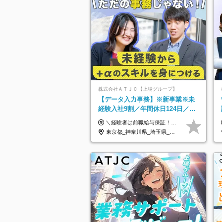
株式会社ＡＴＪＣ【上場グループ】
【データ入力事務】※新事業※未
経験入社9割／年間休日124日／月
残業13h／土日祝休み／給与改定
＼経験者は前職給与保証！／ 月給23万円～33万円＋各種手当 ☆給与改定年2回あり！ ※上記金額には固定残業代（31,081円～44,595円／20時間分）を含みます。 ※超過分は別途支給します。 ★試用期間：6ヶ月 未経験の場合、試用期間中は月給21万円（固定残業代12,353円／8時間分）となります。ただし、2026年7月1日以降は給与改定に伴い、試用期間の途中であっても、月給230,000円（固定残業代31,081円／20時間分）を適用します。 ※超過分は別途支給します。
年2回
東京都_神奈川県_埼玉県_千葉県