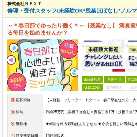
株式会社ＮＥＸＴ
修理・受付スタッフ/未経験OK*残業ほぼなし*ノルマ
～＊春日部でゆったり働く＊～【残業なし】 満員
る毎日を始めませんか？
未経験歓迎
学歴不問
第二新
休日120日
賞与複数月
上場
応募資格
給与
勤務地
目安残業時間
10時間以内