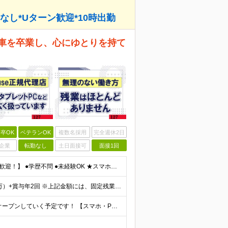
なし*Uターン歓迎*10時出勤
電車を卒業し、心にゆとりを持て
卒OK
ベテランOK
複数名採用
完全週休2日
企業
転勤なし
土日面接可
面接1回
【未経験・フリーター・Uターン・春日部在住の方、大歓迎！】 ●学歴不問 ●未経験OK ★スマホやPCの知識は不要です！ ★「落ち着いた環境で長く働きたい」「ノルマのない職場で働きたい」という方にピ
月給25万円（各種手当含む※資格手当1万＋技術手当1万）+賞与年2回 ※上記金額には、固定残業代（20時間分・3万2000円以上）が含まれます。超過分は全額支給いたします。 ★経験者・有資格者は優遇し
★転居を伴う転勤はありません ★今後も新しい店舗をオープンしていく予定です！ 【スマホ・PC修理工房】埼玉県春日部市谷原1-2-10 ※新店オープンに伴い、将来的に勤務場所が変更になる可能性もござい