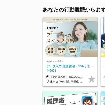
あなたの行動履歴からお
Apollon株式会社
データ入力/完全在宅・フルリモー
トOK！
【未経験の方】 月給25.5万円以上＋各種手当 【事務経験3年以上の方】 月給28万円以上＋各種手当 ※経験・スキル・年齢を考慮の上、決定します ※試用期間：3ヶ月(雇用形態は正社員、給与・待遇に変更はありません) ※残業代は全額別途支給 ※昇給：年1回（査定あり） ※賞与：年3回（業績に応じて支給） ＼努力がしっかり評価される環境です！／ 「どんなスキルを身につければ昇給できるか」が明確だから、 着実に成長しながら収入アップを目指せます。
東京都_神奈川県_埼玉県_千葉県_大阪府_愛知県_北海道_青森県_岩手県_宮城県_秋田県_山形県_福島県_茨城県_栃木県_群馬県_新潟県_山梨県_長野県_富山県_石川県_福井県_静岡県_岐阜県_三重県_兵庫県_京都府_滋賀県_奈良県_和歌山県_広島県_岡山県_鳥取県_島根県_山口県_徳島県_香川県_愛媛県_高知県_福岡県_熊本県_佐賀県_長崎県_大分県_宮崎県_鹿児島県_沖縄県