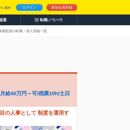
ログイン
新規会員登録
のご案内
人提案
転職ノウハウ
出身者歓迎の転職・求人情報一覧
給40万円～可/残業10h/土日
人目の人事として 制度を運用す