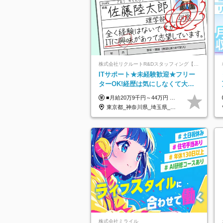
株式会社リクルートR&Dスタッフィング【リクルートグループ】
ITサポート★未経験歓迎★フリー
ターOK!経歴は気にしなくて大丈
夫★超大手リクルートグループの
■月給20万9千円～44万円 ※経験・能力・前給を考慮の上、決定いたします ※時間外手当100％支給 ※派遣就業先が変更となる場合には、就業規則、労使協定等に基づき賃金が変更となる可能性があります 「とにかく私生活重視」「残業があっても稼ぎたい」といった希望も配属の際に考慮します。 ＜手当＞ ■職務担当手当 ■通勤手当（上限月3万円） ■残業手当（全額支給） ■住宅手当（5割を会社負担／就業規則に定めるところによる） ■扶養手当 ■別居手当 ■資格試験受講料補助（資格ごとに社内規定により決定） ■資格取得奨励金 （資格により2万円～20万円の祝金支給） ◎一例 ・基本情報技術者（5万円） ・プロジェクトマネージャー試験（10万円） ・応用情報技術者試験（10万円） ・ITストラテジスト試験（10万円） ・エンベデッドシステムスペシャリスト試験（10万円） ・ディジタル技術検定（情報1級：10万円、制御1級：10万円、情報2級、制御2級：5万円 ・TOEIC（R）テスト（600～729点：5万円、 730～799点：10万円、800点以上：15万円） など
正社員/sg
東京都_神奈川県_埼玉県_千葉県_大阪府_愛知県_青森県_岩手県_宮城県_秋田県_山形県_福島県_茨城県_栃木県_群馬県_山梨県_長野県_福井県_静岡県_岐阜県_三重県_兵庫県_京都府_滋賀県_奈良県_広島県_岡山県_山口県_香川県_福岡県_熊本県_佐賀県_長崎県_大分県_宮崎県_鹿児島県
株式会社ミライル