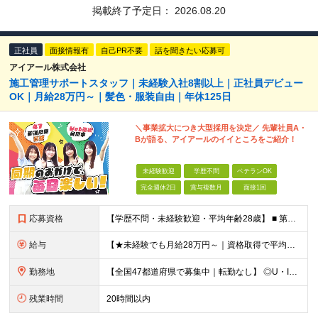
掲載終了予定日：
2026.08.20
正社員
面接情報有
自己PR不要
話を聞きたい応募可
アイアール株式会社
施工管理サポートスタッフ｜未経験入社8割以上｜正社員デビュー
OK｜月給28万円～｜髪色・服装自由｜年休125日
＼事業拡大につき大型採用を決定／ 先輩社員A・
Bが語る、アイアールのイイところをご紹介！
未経験歓迎
学歴不問
ベテランOK
完全週休2日
賞与複数月
面接1回
応募資格
【学歴不問・未経験歓迎・平均年齢28歳】 ■ 第二新卒歓迎 ■ フリーター・社会人未経験OK ＼「アイアールで人生ワンチャンつかんでほしい！」／ …こんな社長の想いから 経験よりも人柄を重視した採用
給与
【★未経験でも月給28万円～｜資格取得で平均年収636万円★】 ■ 月給28万円～80万円+賞与年2回＋各種手当 ※月給には、固定残業代（20時間分：3万8000円～／月）を含む ※20時間を超過
勤務地
【全国47都道府県で募集中｜転勤なし】 ◎U・Iターン歓迎！家具家電付き＆家賃ナシの社員寮を完備 ◎東京支店は2025年7月に移転したばかりの綺麗なオフィス 東京・横浜・大阪・名古屋・福岡など 全国
残業時間
20時間以内