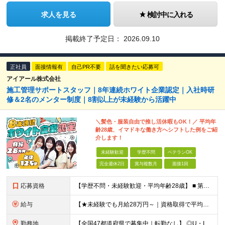
求人を見る
検討中に入れる
掲載終了予定日：
2026.09.10
正社員
面接情報有
自己PR不要
話を聞きたい応募可
アイアール株式会社
施工管理サポートスタッフ｜8年連続ホワイト企業認定｜入社時研
修＆2名のメンター制度｜8割以上が未経験から活躍中
＼髪色・服装自由で推し活休暇もOK！／ 平均年
齢28歳、イマドキな働き方へシフトした例をご紹
介します！
未経験歓迎
学歴不問
ベテランOK
完全週休2日
賞与複数月
面接1回
応募資格
【学歴不問・未経験歓迎・平均年齢28歳】 ■ 第二新卒歓迎 ■ フリーター・社会人未経験OK ＼「アイアールで人生ワンチャンつかんでほしい！」／ …こんな社長の想いから 経験よりも人柄を重視した採用
給与
【★未経験でも月給28万円～｜資格取得で平均年収636万円★】 ■ 月給28万円～80万円+賞与年2回＋各種手当 ※月給には、固定残業代（20時間分：3万8000円～／月）を含む ※20時間を超過
勤務地
【全国47都道府県で募集中｜転勤なし】 ◎U・Iターン歓迎！家具家電付き＆家賃ナシの社員寮を完備 ◎東京支店は2025年7月に移転したばかりの綺麗なオフィス 東京・横浜・大阪・名古屋・福岡など 全国