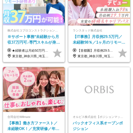
株式会社コプロコンストラクション【東証プライム上場コプロ・ホールディングス子会社】
ランスタッド株式会社
※サポート事務*未経験から月
【IT事務】月収例29.5万円／
収37万円可♪専門スキルが身に
未経験98％／1ヶ月のリモート
付く！Web面接＆リモート研
研修／既卒・第二新卒歓迎／
★経験者は月給50万円～90万円 【首都圏】 月給30万1230円〜 ⇒基本22万7000円+地域6万4230円+皆勤1万円 【群馬/栃木/茨城】 月給28万1090円〜 ⇒基本23万4000円+地域3万7090円+皆勤1万円 【大阪/京都/兵庫】 月給30万130円〜 ⇒基本23万5000円+地域5万5130円+皆勤1万円 【静岡/愛知/岐阜/三重】 月給28万5840円〜 ⇒基本23万円+地域4万5840円+皆勤1万円 【北海道】 月給25万2960円〜 ⇒基本22万4000円+地域1万8960円+皆勤1万円 【福岡/佐賀/長崎/大分/熊本】 月給25万800円〜 ⇒基本21万8000円+地域2万2800円+皆勤1万円 【宮城/山形/福島】 月給25万580円〜 ⇒基本21万8000円+地域2万2580円+皆勤1万円 【広島/岡山/山口】 月給27万1090円〜 ⇒基本23万4000円+地域2万7090円+皆勤1万円 ※残業代は1分単位で全額支給（みなし残業制度なし） ※上記給与は最低支給額です。経験・能力に応じて決定致します ※試用期間1ヶ月、最大6ヶ月まで延長する可能性あり(条件変更なし) ※今期より新賃金体系へ移行しました。詳細は面接時にご説明します
【首都圏】月収例29.5万円（月給26万円＋諸手当） 【東海・関西】月収例28.5万円（月給25万円＋諸手当） 【九州】月収例26万円（月給23万円＋諸手当） ※経験・スキル・前職給与を踏まえ、総合的に判断して決定します。 例：首都圏 月収例31万円（月給27万円＋諸手当） ◆各種手当 ・通勤手当（上限4万円まで） ・残業代手当（1分単位で全額支給） ※固定残業代制は採用しておりません ・資格取得支援 ◆昇給：年1回 ◆補足 ・研修中1ヶ月間は、時給1670円となります。 ・試用期間6ヶ月あり。その間の待遇に変更はありません。 ※詳細は面接時にご案内します。
修も充実♪/a
年間休日123日/OW
東京都_神奈川県_埼玉県_大阪府_愛知県_北海道_宮城県_広島県_福岡県
東京都_神奈川県_埼玉県_千葉県_大阪府_愛知県_兵庫県_京都府_福岡県
合同会社Willmate
オルビス株式会社【ポジションマッチ登録】
【事務】働き方ファースト／
バックオフィス系オープンポ
未経験OK！／充実研修／年休
ジション