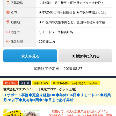
応募資格
＼未経験・第二新卒・正社員デビュー大歓迎！／ ☆アパレルや飲食、ビルメンテ、職人、モデルなど、異業種出身の社員が多数活躍中です！ ■20～30代の若手中心に活躍中！ ■人物重視の採用 ■転職回数不問
給与
★年収500万円も目指せる ★年収が前職より120万円アップした実績あり ★前職の給与を最大限に考慮します！ 【経験者】 ■月給35万円～80万円＋各種手当＋賞与年2回 【未経験者/首都圏】 ■月
勤務地
★23区内や大阪市内など、全国47都道府県で積極採用中！ ★直行直帰OK◎ ★U・Iターン歓迎 ★会社都合の転勤なし！ ご家族の転勤などに合わせた勤務先の変更はOK◎ ★大阪・東京・名古屋・福岡への引
働き方
リモートワーク相談可能
残業時間
10時間以内
求人を見る
検討中に入れる
掲載終了予定日：
2026.08.27
終了間近
正社員
面接情報有
自己PR不要
話を聞きたい応募可
株式会社エスアイイー 【東京プロマーケット上場】
ITサポート事務◆完全未経験OK◆年休134日◆リモートOK◆残業
月7h以下◆賞与年3回◆5年目まで必ず昇給
「転職って、そんなに意気込まなきゃダメ？」
私が求めていたのは、次の休みの予定が立つ普通