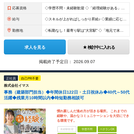
応募資格
◇学歴不問・未経験歓迎 ◇「経理経験がある」「建設業界、不動産業界経験がある」という方は優遇！ 人柄重視の採用です♪ ￣￣￣￣￣￣￣￣￣￣ さまざまな部署内で連携をする仕事なので、 「話すのが好き」
給与
◇スキルが上がればしっかり昇給♪ ◇業績に応じて賞与も支給中♪ ・経験者・幹部候補の方 月給30万円～40万円＋業績賞与＋各種手当 ※経験などを考慮して決定します ・未経験の方 月給25万円～30
勤務地
◇転勤なし！最寄り駅は“大宮駅” ◇「地元で末永くはたらきたい」という方歓迎♪ 本社／埼玉県さいたま市大宮区大成町1-518-2
求人を見る
検討中に入れる
掲載終了予定日：
2026.09.07
正社員
自己PR不要
株式会社イマス
事務（建築部門担当）◆年間休日122日・土日祝休み◆40代～50代
活躍◆残業月10時間以内◆時短勤務相談可
慣れ親しんだ進め方が活きる場所。 これまでの
経験や、温かなコミュニケーションを大切にでき
る環境です。
未経験歓迎
学歴不問
ベテランOK