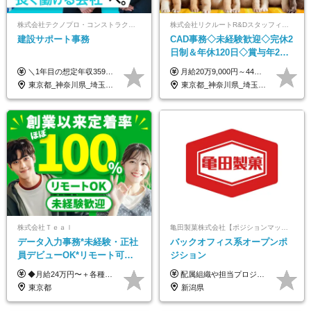
株式会社テクノプロ・コンストラクション
株式会社リクルートR&Dスタッフィング【リクルートグループ】
建設サポート事務
CAD事務◇未経験歓迎◇完休2
日制＆年休120日◇賞与年2回
◇住宅手当制度・社員寮あ
＼1年目の想定年収359万円～407万円／ 下記(1)～(3)のいずれかを、ご希望や適性を考慮したうえで決定します。 (1)月給23万1,000円＋賞与年2回（計2ヶ月分） (2)月給26万5,000円＋賞与なし （一律支給の業績手当6万6,200円を含む） (3)月給29万5,675円＋賞与なし （一律支給の業績手当6万6,200円＋固定残業手当15時間分／3万675円を含む※超過分は別途支給） ▼(3)の場合の入社時研修中の給与 月給26万5,000円＋賞与なし （一律支給の業績手当6万6,200円を含む） ※試用期間は2ヶ月間です。 期間中の給与・待遇に変更はありません。
月給20万9,000円～44万円 ※試用期間6カ月あり（期間中の待遇に変更なし） ※経験・能力・前給を考慮の上、決定いたします ※時間外手当100％支給 ※派遣就業先が変更となる場合には、就業規則、労使協定等に基づき賃金が変更となる可能性があります
り/j1
東京都_神奈川県_埼玉県_千葉県_大阪府_愛知県_北海道_青森県_岩手県_宮城県_秋田県_山形県_福島県_茨城県_栃木県_群馬県_新潟県_山梨県_長野県_富山県_石川県_福井県_静岡県_岐阜県_三重県_兵庫県_京都府_滋賀県_奈良県_和歌山県_広島県_岡山県_鳥取県_島根県_山口県_徳島県_香川県_愛媛県_高知県_福岡県_熊本県_佐賀県_長崎県_大分県_宮崎県_鹿児島県_沖縄県
東京都_神奈川県_埼玉県_千葉県_大阪府_愛知県_青森県_岩手県_宮城県_秋田県_山形県_福島県_茨城県_栃木県_群馬県_山梨県_長野県_福井県_静岡県_岐阜県_三重県_兵庫県_京都府_滋賀県_奈良県_広島県_岡山県_山口県_香川県_福岡県_熊本県_佐賀県_長崎県_大分県_宮崎県_鹿児島県
株式会社Ｔｅａｌ
亀田製菓株式会社【ポジションマッチ登録】
データ入力事務*未経験・正社
バックオフィス系オープンポ
員デビューOK*リモート可能*
ジション
年間休日124日*面接1回*実働
◆月給24万円〜＋各種手当 ※残業代全額支給 ※試用期間6ヶ月（期間中も給与・待遇に変更なし）
配属組織や担当プロジェクトにより異なります。 想定年収：450万円～1100万円 ※ご経験やスキルに応じて決定します。 ※上記想定年収はあくまでも目安の金額であり、 選考を通じて上下する可能性があります。
7.5時間
東京都
新潟県