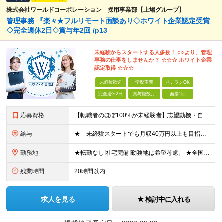
株式会社ワールドコーポレーション 採用事業部【上場グループ】
管理事務 『楽々★フルリモート面談あり◇ホワイト企業認定受賞
◇完全週休2日◇賞与年2回 /p13
未経験からスタートする人多数！ ○○より、管理
事務の仕事をしませんか？ ☆☆☆ ホワイト企業
認定取得 ☆☆☆
未経験歓迎
学歴不問
ベテランOK
完全週休2日
賞与複数月
面接1回
応募資格
【転職者のほぼ100%が未経験者】志望動機・自己PR不要 ◎学歴、職歴、転職回数、正社員経験の有無などは一切問いません！ ◎ご年齢が38歳までの方※若年層の長期キャリア形成のため 普通自動車免許（
給与
★ 未経験スタートでも月収40万円以上も目指せます！ ★ ★ 試用期間6か月あり／給与・待遇に変更なし ★ ＼パターン①orパターン②で給与形態の選択が可能／ ＜パターン①＞ 月給+交通費+（残業
勤務地
★転勤なし!社宅完備!勤務地は希望考慮。 ★全国の拠点 ★U・Iターン歓迎! ■関東/東京、神奈川、埼玉、千葉、群馬、栃木、茨城 ■東北/青森、秋田、岩手、宮城、福島、山形 ■関西/大阪、兵庫、京都
残業時間
20時間以内
求人を見る
検討中に入れる