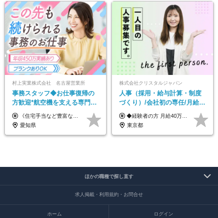
村上実業株式会社 名古屋営業所
株式会社クリスタルジャパン
事務スタッフ◆お仕事復帰の
人事（採用・給与計算・制度
方歓迎*航空機を支える専門商
づくり）/会社初の専任/月給40
社*年収450万実績あり*車道駅
万円～可/残業10h/土日祝休み/
《住宅手当など豊富な手当で月給＋α！》 ★年収450万円実績あり ★住宅手当 ★家族手当 月給22万円～＋賞与年2回＋業績賞与(※業績による／過去3か月分支給実績あり) ※経験・スキルを考慮の上、決定します ※残業代は全額支給します ※試用期間3ヶ月間あり（期間中の給与・待遇に差異はありません）
◆経験者の方 月給40万円～65万円＋賞与年2回 【給与イメージ】 人事経験5年程度：月給45万円～ ◆未経験の方 月給35万円～65万円＋賞与年2回 ※経験・スキルを考慮のうえ、優遇いたします。 ※試用期間は3ヶ月です。期間中の給与・待遇に変更はありません。 ※上記月給には、固定残業代（月45時間分／8.8万円～16.5万円）を含みます。 ※固定残業時間を超過した場合は、超過分を別途全額支給いたします。 【固定残業代について】 固定残業45時間分（88,000円～165,000円）を含む ※超過分は別途全額支給
より徒歩4分*服装自由
年休120日以上
愛知県
東京都
ほかの職種で探し直す
求人掲載・利用規約・お問合せ
ホーム
ログイン