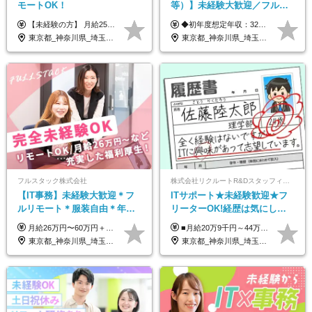
モートOK！
等）】未経験大歓迎／フルリ
モ可で全国募集！年収アップ
【未経験の方】 月給25.5万円以上＋各種手当 【事務経験3年以上の方】 月給28万円以上＋各種手当 ※経験・スキル・年齢を考慮の上、決定します ※試用期間：3ヶ月(雇用形態は正社員、給与・待遇に変更はありません) ※残業代は全額別途支給 ※昇給：年1回（査定あり） ※賞与：年3回（業績に応じて支給） ＼努力がしっかり評価される環境です！／ 「どんなスキルを身につければ昇給できるか」が明確だから、 着実に成長しながら収入アップを目指せます。
◆初年度想定年収：320万円〜840万円 【関東／一都三県】月給24万円〜70万円 【関西・東海地方】月給23万円〜65万円 【その他の地方等】月給22万円〜60万円 ※ご経験・スキル・前職給与などを考慮の上決定いたします。 ◉固定残業代制（固定残業代10,000円含） 固定残業代は7時間分・時間超過分は追加支給 ≪月給例≫ ・月給54万円（29歳／入社3年目） ・月給38万円（26歳／入社2年目） ・月給28万円（24歳／入社1年目） ※試用期間は6ヶ月で、その間の雇用形態は契約社員です。そのほかの条件に変更はありません。
多数★年休最大130日★
東京都_神奈川県_埼玉県_千葉県_大阪府_愛知県_北海道_青森県_岩手県_宮城県_秋田県_山形県_福島県_茨城県_栃木県_群馬県_新潟県_山梨県_長野県_富山県_石川県_福井県_静岡県_岐阜県_三重県_兵庫県_京都府_滋賀県_奈良県_和歌山県_広島県_岡山県_鳥取県_島根県_山口県_徳島県_香川県_愛媛県_高知県_福岡県_熊本県_佐賀県_長崎県_大分県_宮崎県_鹿児島県_沖縄県
東京都_神奈川県_埼玉県_千葉県_大阪府_愛知県_北海道_青森県_岩手県_宮城県_秋田県_山形県_福島県_茨城県_栃木県_群馬県_新潟県_山梨県_長野県_富山県_石川県_福井県_静岡県_岐阜県_三重県_兵庫県_京都府_滋賀県_奈良県_和歌山県_広島県_岡山県_鳥取県_島根県_山口県_徳島県_香川県_愛媛県_高知県_福岡県_熊本県_佐賀県_長崎県_大分県_宮崎県_鹿児島県_沖縄県
フルスタック株式会社
株式会社リクルートR&Dスタッフィング【リクルートグループ】
【IT事務】未経験大歓迎＊フ
ITサポート★未経験歓迎★フ
ルリモート＊服装自由＊年休
リーターOK!経歴は気にしな
125日以上＊残業なし＊月給26
くて大丈夫★超大手リクルー
月給26万円〜60万円＋諸手当＋インセンティブ（２種）＋賞与 ★Point 設立から9ヶ月で全社員2万円の昇給実績 ※成果はしっかりと還元いたします！ ★Point 100％年収UPでの待遇提示も可能！ ※経験者であれば、100％年収アップも実現可能です。 ※試用期間最大2ヶ月/月給22万円〜
■月給20万9千円～44万円 ※経験・能力・前給を考慮の上、決定いたします ※時間外手当100％支給 ※派遣就業先が変更となる場合には、就業規則、労使協定等に基づき賃金が変更となる可能性があります 「とにかく私生活重視」「残業があっても稼ぎたい」といった希望も配属の際に考慮します。 ＜手当＞ ■職務担当手当 ■通勤手当（上限月3万円） ■残業手当（全額支給） ■住宅手当（5割を会社負担／就業規則に定めるところによる） ■扶養手当 ■別居手当 ■資格試験受講料補助（資格ごとに社内規定により決定） ■資格取得奨励金 （資格により2万円～20万円の祝金支給） ◎一例 ・基本情報技術者（5万円） ・プロジェクトマネージャー試験（10万円） ・応用情報技術者試験（10万円） ・ITストラテジスト試験（10万円） ・エンベデッドシステムスペシャリスト試験（10万円） ・ディジタル技術検定（情報1級：10万円、制御1級：10万円、情報2級、制御2級：5万円 ・TOEIC（R）テスト（600～729点：5万円、 730～799点：10万円、800点以上：15万円） など
万円以上
トグループの正社員/sg
東京都_神奈川県_埼玉県_千葉県_茨城県
東京都_神奈川県_埼玉県_千葉県_大阪府_愛知県_青森県_岩手県_宮城県_秋田県_山形県_福島県_茨城県_栃木県_群馬県_山梨県_長野県_福井県_静岡県_岐阜県_三重県_兵庫県_京都府_滋賀県_奈良県_広島県_岡山県_山口県_香川県_福岡県_熊本県_佐賀県_長崎県_大分県_宮崎県_鹿児島県