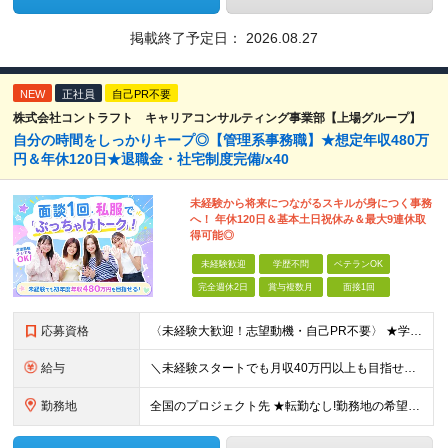
掲載終了予定日：
2026.08.27
NEW
正社員
自己PR不要
株式会社コントラフト キャリアコンサルティング事業部【上場グループ】
自分の時間をしっかりキープ◎【管理系事務職】★想定年収480万
円＆年休120日★退職金・社宅制度完備/x40
未経験から将来につながるスキルが身につく事務
へ！ 年休120日＆基本土日祝休み＆最大9連休取
得可能◎
未経験歓迎
学歴不問
ベテランOK
完全週休2日
賞与複数月
面接1回
応募資格
〈未経験大歓迎！志望動機・自己PR不要〉 ★学歴・職歴・転職回数・正社員経験の有無など一切不問 ★39歳以下の方※若年層の長期キャリア形成のため 普通自動車免許（AT限定可） ※北海道、東北、東海、
給与
＼未経験スタートでも月収40万円以上も目指せます／ ★①②から選択OK！ 相談のうえ最終的に会社が決定し、内定時に通知します。 ①：月給（～50万円）+残業代全額支給 ■関東・北信越 月給30万円
勤務地
全国のプロジェクト先 ★転勤なし!勤務地の希望考慮! ★U・Iターン歓迎! ★直行直帰OK! ■関東／東京、神奈川、埼玉、千葉、群馬、栃木、茨城 ■東北／青森、秋田、岩手、宮城、福島、山形 ■関西／