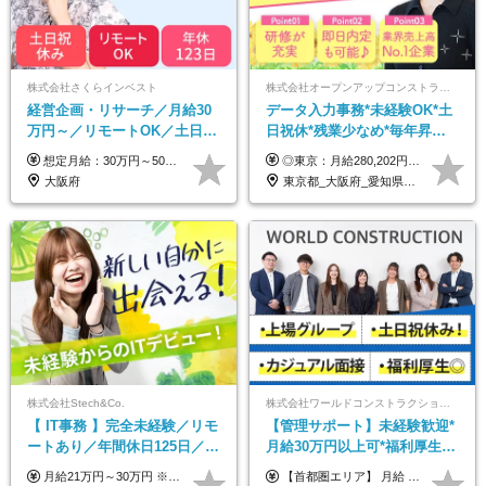
株式会社さくらインベスト
株式会社オープンアップコンストラクション（東証プライム上場グループ）
経営企画・リサーチ／月給30
データ入力事務*未経験OK*土
万円～／リモートOK／土日祝
日祝休*残業少なめ*毎年昇給
休み／生成AIを活用できる方
あり*面接1回*月収37万円可/o
想定月給：30万円～50万円程度＋各種手当＋賞与年2回 ※想定年収：400万円～600万円 ※経験・能力等考慮の上、規定により優遇 ※上記月給には固定残業代を含みます。固定残業代は、時間外労働の有無に関わらず月10時間分（月2.2万円（月収30万円の場合）～3.6万円（月収50万円の場合））を支給し、超過分は追加で支給します ※試用期間2ヶ月（待遇に差異なし） 【固定残業代について】 固定残業10時間分（22,000円～36,000円）を含む ※超過分は別途全額支給
◎東京：月給280,202円～402,430円 ◎大阪：月給269,824円～392,052円 ◎名古屋：月給285,967円～408,195円 ◎その他：月給265,212円～387,440円 ※試用期間3か月／待遇は研修期間中のみ変更あり （東京：23.9万円～、大阪：月給23.4万円～、名古屋：月給24.2万円～、その他：月給23.1万円～） ※固定残業代（配属後に支給）・一律手当を含む ※固定残業代は残業がない場合も支給し、超過分は別途支給する ※年齢、経験、能力を考慮し、支給額を決定します。
歓迎
大阪府
東京都_大阪府_愛知県_北海道_宮城県_新潟県_石川県_静岡県_広島県_福岡県_沖縄県
株式会社Stech&Co.
株式会社ワールドコンストラクション 【東証一部】 (ワールドホールディングス・グループ)
【 IT事務 】完全未経験／リモ
【管理サポート】未経験歓迎*
ートあり／年間休日125日／残
月給30万円以上可*福利厚生が
業なし／産休育休あり／服
充実！
月給21万円～30万円 ※試用期間3ヶ月間の待遇に変動はありません。 ※みなし残業代(月20時間分29,725円～)を含む。（※超過分は追加支給）
【首都圏エリア】 月給 291,800円以上 ＋ 各種手当 【北関東エリア】 月給 264,260円以上 ＋ 各種手当 【関西・四国エリア】 月給 278,040円以上 ＋ 各種手当 【中部エリア】 月給 278,040円以上 ＋ 各種手当 【北海道・東北エリア】 月給 247,000円以上 ＋ 各種手当 【九州エリア】 月給 235,540円以上 ＋ 各種手当 【中国エリア】 月給 250,460 円以上 ＋ 各種手当 ※全て年齢・経験・能力などを考慮します。 ※試用期間3ヶ月あり。その間の待遇に変動はありません。 ※固定残業代（20時間分）を含む 首都圏／37,800円以上 北関東／34,260円以上 関西・四国／36,040円以上 中部／36,040円以上 北海道・東北／32,000円以上 九州／30,540円以上 中国／32,460円以上 ※超過分は全額支給 初年度の年収 400万円～900万円