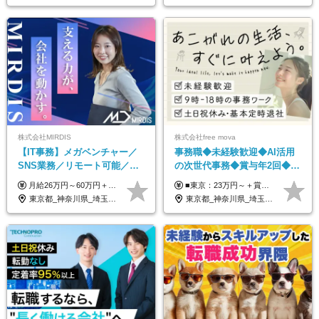
株式会社MIRDIS
株式会社free mova
【IT事務】メガベンチャー／
事務職◆未経験歓迎◆AI活用
SNS業務／リモート可能／未
の次世代事務◆賞与年2回◆ネ
経験◎
イルOK◆残業なし/4JIM
月給26万円～60万円＋賞与1回＋各種手当 ★Point：経験者の方は100％年収UPでの待遇提示も可能！ ※試用期間6カ月 ※期間中は月給20万円以上～スタート ※期間中は契約社員
■東京：23万円～＋賞与年2回 ■その他：22万円～＋賞与年2回 ※給与はスキル・経験・能力を考慮して決定します。 ※残業代は別途支給いたします。 ※実績により随時基本給アップが可能。 入社1年で8～9万円上がった実績もあります！ ＜各種手当＞ ■皆勤手当（インセンティブ） ■交通費全額支給 ■資格祝い金（1万円～4万円） └MOS、日商簿記、TOEIC、秘書検定、ITパスポートなど
東京都_神奈川県_埼玉県_千葉県
東京都_神奈川県_埼玉県_千葉県_大阪府_愛知県_北海道_青森県_岩手県_宮城県_秋田県_山形県_福島県_茨城県_栃木県_群馬県_新潟県_山梨県_長野県_富山県_石川県_福井県_静岡県_岐阜県_三重県_兵庫県_京都府_滋賀県_奈良県_和歌山県_広島県_岡山県_鳥取県_島根県_山口県_徳島県_香川県_愛媛県_高知県_福岡県_熊本県_佐賀県_長崎県_大分県_宮崎県_鹿児島県_沖縄県