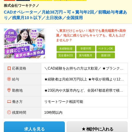
株式会社ワーキテクノ
CADオペレーター／月給38万円～可＋賞与年2回／前職給与考慮あ
り／残業月10ｈ以下／土日祝休／全国採用
＼東京だけじゃない！地方でも最先端案件×高待
遇／ 地元に残りながらキャリアも、収入も上げ
ませんか？
未経験歓迎
学歴不問
ベテランOK
完全週休2日
賞与複数月
面接1回
応募資格
＼CAD経験をお持ちの方は大歓迎／ ★ブランクがある方・スキルアップしたい方もOK！ ■人物重視の採用 ■転職回数不問 ■学歴不問 ＼こんな方にピッタリです／ ◆今よりもっとスキルを磨きたい ◆機
給与
★経験者は月給38万円以上 ★年収が前職より120万円アップした実績あり ★前職の給与を最大限に考慮します！ 【経験者】 ■月給38万円～80万円＋各種手当＋賞与年2回 【未経験者/首都圏】 ■月
勤務地
★23区内や大阪市内など、全国47都道府県で積極採用中！ ★直行直帰OK◎ ★U・Iターン歓迎 ★会社都合の転勤なし！ ご家族の転勤などに合わせた勤務先の変更はOK◎ ★大阪・東京・名古屋・福岡への引
働き方
リモートワーク相談可能
残業時間
10時間以内
求人を見る
検討中に入れる