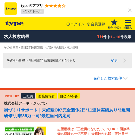
typeのアプリ
インストール
ログイン
会員登録
検討中(
0
)
MENU
16
求人検索結果
件中
1～16
件表示
その他 事務・管理部門系関連職 × 社宅ありの転職・求人情報
その他 事務・管理部門系関連職／社宅あり
変更
保存した検索条件
PICK UP!
正社員
面接情報有
自己PR不要
株式会社アーキ・ジャパン
街づくりサポート｜未経験OK*完全週休2日*11連休実績あり*3週間
研修*月収35万～可*最短当日内定可
志望動機は「正社員になりたい」でOK！ 面接準
備も経験も一切不要！ 未経験から即・正社員デ