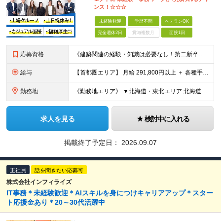
ンス！☆☆☆
未経験歓迎
学歴不問
ベテランOK
完全週休2日
賞与複数月
面接1回
応募資格
《建築関連の経験・知識は必要なし！第二新卒歓迎》 ◎学歴・経歴・性別不問 ★20～30代メンバーが活躍中 ★U・Iターン歓迎 《応募条件》 ◆35歳までの方（若年層の長期キャリア形成を図るため） ※
給与
【首都圏エリア】 月給 291,800円以上 ＋ 各種手当 【北関東エリア】 月給 264,260円以上 ＋ 各種手当 【関西・四国エリア】 月給 278,040円以上 ＋ 各種手当 【中部エリ
勤務地
《勤務地エリア》 ▼北海道・東北エリア 北海道、青森県、秋田県、宮城県、岩手県、山形県、福島県 ▼関東エリア 東京都、神奈川県、埼玉県、茨城県、千葉県、群馬県、栃木県 ▼東海・北陸エリア 新潟県、
求人を見る
検討中に入れる
掲載終了予定日：
2026.09.07
正社員
話を聞きたい応募可
株式会社インフィライズ
IT事務＊未経験歓迎＊AIスキルを身につけキャリアアップ＊スター
ト応援金あり＊20～30代活躍中