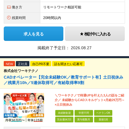
働き方
リモートワーク相談可能
残業時間
20時間以内
求人を見る
検討中に入れる
掲載終了予定日：
2026.08.27
NEW
正社員
自己PR不要
話を聞きたい応募可
株式会社ワーキテクノ
CADオペレーター【完全未経験OK／教育サポート有】土日祝休み
／残業月10h／5連休取得可／有給取得率9割
＼ワーキテクノで待遇UPを叶えた3人の話をご紹
介／ 未経験からCADスキルゲット×月給29万円～
×土日祝休み
未経験歓迎
学歴不問
ベテランOK
完全週休2日
賞与複数月
面接1回