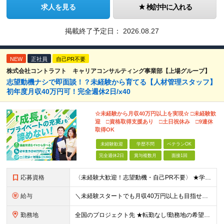
求人を見る
検討中に入れる
掲載終了予定日：
2026.08.27
NEW
正社員
自己PR不要
株式会社コントラフト キャリアコンサルティング事業部【上場グループ】
志望動機ナシで即面談！？未経験から育てる【人材管理スタッフ】
初年度⽉収40万円可！完全週休2日/x40
☆未経験から月収40万円以上を実現☆ □未経験歓
迎 □資格取得支援あり □土日祝休み □9連休
取得OK
未経験歓迎
学歴不問
ベテランOK
完全週休2日
賞与複数月
面接1回
応募資格
〈未経験大歓迎！志望動機・自己PR不要〉 ★学歴・職歴・転職回数・正社員経験の有無など一切不問 ★39歳以下の方※若年層の長期キャリア形成のため 普通自動車免許（AT限定可） ※北海道、東北、東海、
給与
＼未経験スタートでも月収40万円以上も目指せます／ ★①②から選択OK！ 相談のうえ最終的に会社が決定し、内定時に通知します。 ①：月給（～50万円）+残業代全額支給 ■関東・北信越 月給30万円
勤務地
全国のプロジェクト先 ★転勤なし!勤務地の希望考慮! ★U・Iターン歓迎! ★直行直帰OK! ■関東／東京、神奈川、埼玉、千葉、群馬、栃木、茨城 ■東北／青森、秋田、岩手、宮城、福島、山形 ■関西／