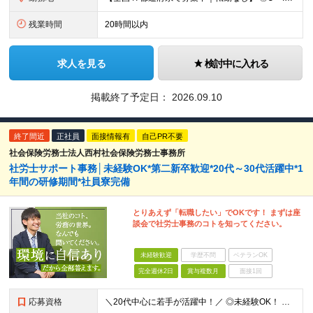
残業時間
20時間以内
求人を見る
検討中に入れる
掲載終了予定日：
2026.09.10
終了間近
正社員
面接情報有
自己PR不要
社会保険労務士法人西村社会保険労務士事務所
社労士サポート事務│未経験OK*第二新卒歓迎*20代～30代活躍中*1
年間の研修期間*社員寮完備
とりあえず「転職したい」でOKです！ まずは座
談会で社労士事務のコトを知ってください。
未経験歓迎
学歴不問
ベテランOK
完全週休2日
賞与複数月
面接1回
応募資格
＼20代中心に若手が活躍中！／ ◎未経験OK！ ◎第二新卒歓迎！ ◎社労士知識が0でも大丈夫！ ※大卒以上（学部・学科不問）