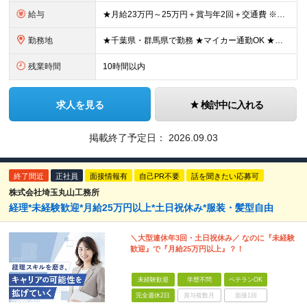
給与
★月給23万円～25万円＋賞与年2回＋交通費 ※残業代全額支給 ※試用期間3ヶ月（期間中の待遇に差異はありません） ◎昇給毎年1回（6月） ◎賞与年2回
勤務地
★千葉県・群馬県で勤務 ★マイカー通勤OK ★希望者は社員寮利用可 ＜千葉拠点＞ 千葉県千葉市中央区出洲港6-14 ＜群馬拠点＞ 群馬県高崎市大八木町912-10 └群馬拠点勤務の場合、入社3か月
残業時間
10時間以内
求人を見る
検討中に入れる
掲載終了予定日：
2026.09.03
終了間近
正社員
面接情報有
自己PR不要
話を聞きたい応募可
株式会社埼玉丸山工務所
経理*未経験歓迎*月給25万円以上*土日祝休み*服装・髪型自由
＼大型連休年3回・土日祝休み／ なのに『未経験
歓迎』で『月給25万円以上』？！
未経験歓迎
学歴不問
ベテランOK
完全週休2日
賞与複数月
面接1回