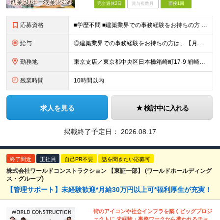
完全週休2日
賞与複数月
面接1回
応募資格
■学歴不問 ■建築業界での事務経験をお持ちの方 ■Word、Excelの基本操作ができる方 ＼こんな方にぴったりのお仕事です／ ◎これまでの事務経験や自分なりのやり方を活かして働きたい方 ◎最新のI
給与
◎建築業界での事務経験をお持ちの方は、【月給29万円以上】からのスタートも可能です！ 月給27万円以上 ※経験・スキルを考慮して決定します。 ※上記月給には固定残業手当（45時間分/69,910円
勤務地
東京支店／東京都中央区日本橋箱崎町17-9 箱崎升喜ビル3F-C ※転勤はありません。 ※(変更の範囲)上記を除く当社関連勤務地
残業時間
10時間以内
求人を見る
検討中に入れる
掲載終了予定日：
2026.08.17
終了間近
正社員
自己PR不要
話を聞きたい応募可
株式会社ワールドコンストラクション 【東証一部】 (ワールドホールディング
ス・グループ)
【管理サポート】未経験歓迎*月給30万円以上可*福利厚生が充実！
街のアイコンや社会インフラを築くビッグプロジ
ェクトに 未経験・事務ワークから携われるチャ