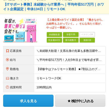
【ITサポート事務】未経験からIT業界へ｜平均年収517万円｜ホワ
イト企業認定｜年休134日｜リモートOK
【上場企業×ホワイト認定企業】 「働きながら、
お給料も上がっていく。」 そんな当たり前が、
やっぱり一番嬉しい。
未経験歓迎
学歴不問
ベテランOK
完全週休2日
賞与複数月
面接1回
応募資格
＼未経験大歓迎！文系出身の先輩も多数活躍中／ ◆PCスキルに自信のない方も歓迎 ◆完全未経験OK ◆社会人デビューもOK ◆学歴不問 「働きながら少しずつ専門スキルを身につけたい」という意欲重視の採
給与
＼平均年収517万円！入社5年目まで毎年必ず昇給／ ■賞与年3回 ■年収800万円以上も可 ■入社3年以上の平均年収469.2万円 月給23万2000円以上＋賞与年3回＋各種手当 ☆入社5年目まで最
勤務地
【研修中はフルリモート勤務】 ★7割以上のプロジェクトでリモートワークを導入 ★一都三県のプロジェクト先 ★転居を伴う転勤なし ＜プロジェクト先＞ 東京・神奈川・千葉・埼玉でのプロジェクト先にて勤務
働き方
リモートワークOK
残業時間
10時間以内
求人を見る
検討中に入れる