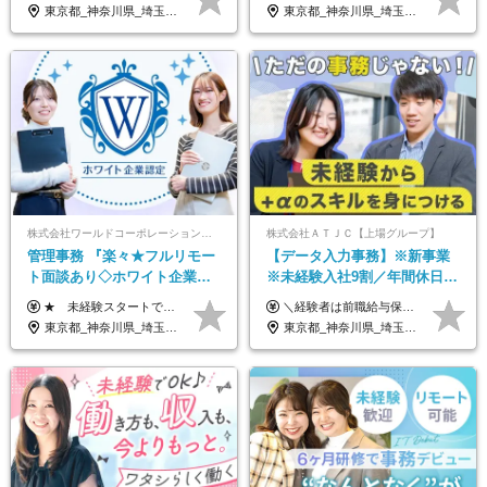
装・髪型自由／毎年昇給
東京都_神奈川県_埼玉県_千葉県_大阪府_愛知県_北海道_青森県_岩手県_宮城県_秋田県_山形県_福島県_茨城県_栃木県_群馬県_新潟県_山梨県_長野県_富山県_石川県_福井県_静岡県_岐阜県_三重県_兵庫県_京都府_滋賀県_奈良県_和歌山県_広島県_岡山県_鳥取県_島根県_山口県_徳島県_香川県_愛媛県_高知県_福岡県_熊本県_佐賀県_長崎県_大分県_宮崎県_鹿児島県_沖縄県
東京都_神奈川県_埼玉県_千葉県_大阪府_愛知県_北海道_青森県_岩手県_宮城県_秋田県_山形県_福島県_茨城県_栃木県_群馬県_新潟県_山梨県_長野県_富山県_石川県_福井県_静岡県_岐阜県_三重県_兵庫県_京都府_滋賀県_奈良県_和歌山県_広島県_岡山県_鳥取県_島根県_山口県_徳島県_香川県_愛媛県_高知県_福岡県_熊本県_佐賀県_長崎県_大分県_宮崎県_鹿児島県_沖縄県
株式会社ワールドコーポレーション 採用事業部【上場グループ】
株式会社ＡＴＪＣ【上場グループ】
管理事務 『楽々★フルリモー
【データ入力事務】※新事業
ト面談あり◇ホワイト企業認
※未経験入社9割／年間休日
定受賞◇完全週休2日◇賞与年
124日／月 残業13h／土日祝休
★ 未経験スタートでも月収40万円以上も目指せます！ ★ ★ 試用期間6か月あり／給与・待遇に変更なし ★ ＼パターン①orパターン②で給与形態の選択が可能／ ＜パターン①＞ 月給+交通費+（残業代は全額別途支給） 【首都圏・関東・北信越】 月給30.0万円以上 【関西】 月給27.5万円以上 【中部】 月給26.5万円以上 【東北】 月給24.5万円以上 【北海道】 月給24.0万円以上 【九州・中四国】 月給25.5万円以上 ＜パターン②＞ 月給（固定残業代20H含む）+交通費+賞与年2回+残業代 （※20H場合を超過した場合は全額別途支給） 【首都圏・関東・北信越】 月給25.0万円以上 【関 西・中部】 月給24.5万円以上 【東 北・北海道・九州・中四国】 月給23.5万円以上 ※上記給与には固定残業代（月20H分）を含みます 固定残業代は残業の有無に関わらず支給し、超過分は別途全額支給いたします ①②の給与形態はご本人様と相談の上、最終的に会社が決定いたします （内定時に通知） ■給与改定年1回 ■(※)賞与年2回（昨年度支給実績2回／頑張りを評価） (※)支給条件に規定あり
＼経験者は前職給与保証！／ 月給23万円～33万円＋各種手当 ☆給与改定年2回あり！ ※上記金額には固定残業代（31,081円～44,595円／20時間分）を含みます。 ※超過分は別途支給します。 ★試用期間：6ヶ月 未経験の場合、試用期間中は月給21万円（固定残業代12,353円／8時間分）となります。ただし、2026年7月1日以降は給与改定に伴い、試用期間の途中であっても、月給230,000円（固定残業代31,081円／20時間分）を適用します。 ※超過分は別途支給します。
2回 /p13
み／給与改定年2回
東京都_神奈川県_埼玉県_千葉県_大阪府_愛知県_北海道_青森県_岩手県_宮城県_秋田県_山形県_福島県_茨城県_栃木県_群馬県_新潟県_山梨県_長野県_富山県_石川県_福井県_静岡県_岐阜県_三重県_兵庫県_京都府_滋賀県_奈良県_和歌山県_広島県_岡山県_鳥取県_島根県_山口県_徳島県_香川県_愛媛県_高知県_福岡県_熊本県_佐賀県_長崎県_大分県_宮崎県_鹿児島県_沖縄県
東京都_神奈川県_埼玉県_千葉県