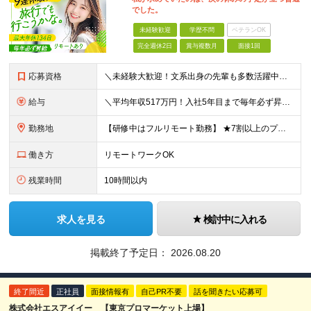
でした。
未経験歓迎
学歴不問
ベテランOK
完全週休2日
賞与複数月
面接1回
応募資格
＼未経験大歓迎！文系出身の先輩も多数活躍中／ ◆PCスキルに自信のない方も歓迎 ◆完全未経験OK ◆社会人デビューもOK ◆学歴不問 ＊*こんなアナタにオススメです*＊ ◇事務職に興味があるが、給与
給与
＼平均年収517万円！入社5年目まで毎年必ず昇給／ ■賞与年3回 ■年収800万円以上も可 ■入社3年以上の平均年収469.2万円 月給23万2000円以上＋賞与年3回＋各種手当 ☆入社5年目まで最
勤務地
【研修中はフルリモート勤務】 ★7割以上のプロジェクトでリモートワークを導入 ★一都三県のプロジェクト先 ★転居を伴う転勤なし ＜プロジェクト先＞ 東京・神奈川・千葉・埼玉でのプロジェクト先にて勤務
働き方
リモートワークOK
残業時間
10時間以内
求人を見る
検討中に入れる
掲載終了予定日：
2026.08.20
終了間近
正社員
面接情報有
自己PR不要
話を聞きたい応募可
株式会社エスアイイー 【東京プロマーケット上場】