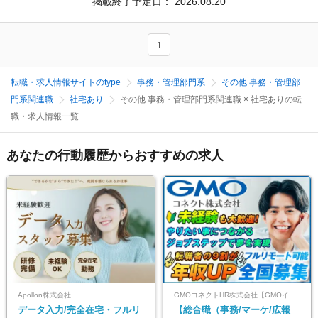
掲載終了予定日：
2026.08.20
1
転職・求人情報サイトのtype
事務・管理部門系
その他 事務・管理部
門系関連職
社宅あり
その他 事務・管理部門系関連職 × 社宅ありの転
職・求人情報一覧
あなたの行動履歴からおすすめの求人
Apollon株式会社
GMOコネクトHR株式会社【GMOインターネットグループ】
データ入力/完全在宅・フルリ
【総合職（事務/マーケ/広報