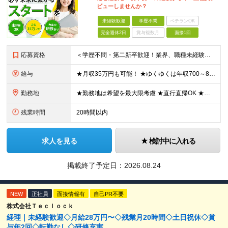
ビューしませんか？
未経験歓迎
学歴不問
ベテランOK
完全週休2日
賞与複数月
面接1回
応募資格
＜学歴不問・第二新卒歓迎！業界、職種未経験歓迎！20代～30代活躍中＞ ★35歳以下の方（若年層の長期キャリア形成を図るため） ★フリーター・正社員未経験・社会人未経験OK ★転職回数が多い方もぜひ
給与
★月収35万円も可能！ ★ゆくゆくは年収700～800万円も！ ★手当が多数あり ・残業手当（100％）★1分単位で支給 ・資格手当（最大月6万円） ・結婚/出産祝金（最大3万円） 【首都圏・北関東
勤務地
★勤務地は希望を最大限考慮 ★直行直帰OK ★車通勤のエリアもあり ★研修は、下記いずれかの研修センターで行います ・東京校（東京本社とアクセスは同様） ・大阪校（大阪府大阪市中央区道修町 2-1-1
残業時間
20時間以内
求人を見る
検討中に入れる
掲載終了予定日：
2026.08.24
NEW
正社員
面接情報有
自己PR不要
株式会社Ｔｅｃｌｏｃｋ
経理｜未経験歓迎◇月給28万円〜◇残業月20時間◇土日祝休◇賞
与年2回◇転勤なし◇研修充実