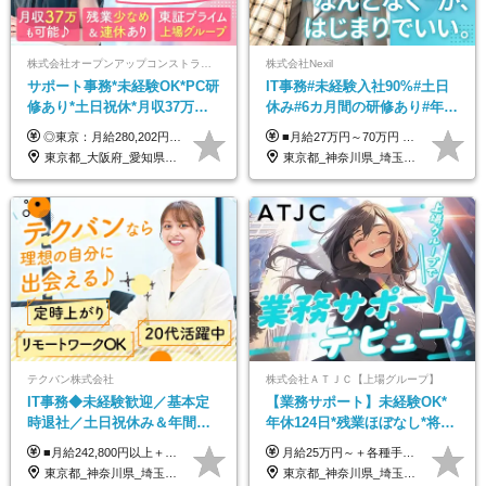
株式会社オープンアップコンストラクション（東証プライム上場グループ）
株式会社Nexil
サポート事務*未経験OK*PC研
IT事務#未経験入社90%#土日
修あり*土日祝休*月収37万円
休み#6カ月間の研修あり#年休
可*面接1回/o
125日以上#残業月5h以下#リ
◎東京：月給280,202円～402,430円 ◎大阪：月給269,824円～392,052円 ◎名古屋：月給285,967円～408,195円 ◎その他：月給265,212円～387,440円 ※試用期間3か月／待遇は研修期間中のみ変更あり （東京：23.9万円～、大阪：月給23.4万円～、名古屋：月給24.2万円～、その他：月給23.1万円～） ※固定残業代（配属後に支給）・一律手当を含む ※固定残業代は残業がない場合も支給し、超過分は別途支給する ※年齢、経験、能力を考慮し、支給額を決定します。
■月給27万円～70万円 ※経験・スキルなどを考慮して決定します。 ※上記金額には固定残業代（月15時間相当分／26,300円～73,500円）を含みます。 超過分は別途支給します。 ★最大200万円の昇給アップを叶えたメンバーも！ ￣￣￣V￣￣￣￣￣￣￣￣￣￣￣￣￣￣￣￣￣￣￣ 社員の頑張りはしっかり評価・還元！ はじめは経験がなくても、頑張り次第で早期キャリアアップも狙える環境が充実！ 実際に、昇給で最大200万円給与が上がった先輩社員も活躍中！ 社員のモチベーションも高く維持しながら働けます◎ ★一人でも多くの方とお会いしたいと考えています！ ￣￣￣V￣￣￣￣￣￣￣￣￣￣￣￣￣￣￣￣￣￣￣￣ 現在活躍中の先輩たちの前職は、営業や飲食、 美容師や銀行員、アパレル店員など、多彩！ パソコンが苦手だったメンバーも今では第一線で活躍中です！
モート可
東京都_大阪府_愛知県_北海道_宮城県_新潟県_石川県_静岡県_広島県_福岡県_沖縄県
東京都_神奈川県_埼玉県_千葉県_大阪府_愛知県_北海道_青森県_岩手県_宮城県_秋田県_山形県_福島県_茨城県_栃木県_群馬県_新潟県_山梨県_長野県_富山県_石川県_福井県_静岡県_岐阜県_三重県_兵庫県_京都府_滋賀県_奈良県_和歌山県_広島県_岡山県_鳥取県_島根県_山口県_徳島県_香川県_愛媛県_高知県_福岡県_熊本県_佐賀県_長崎県_大分県_宮崎県_鹿児島県_沖縄県
テクバン株式会社
株式会社ＡＴＪＣ【上場グループ】
IT事務◆未経験歓迎／基本定
【業務サポート】未経験OK*
時退社／土日祝休み＆年間休
年休124日*残業ほぼなし*将来
日123日／賞与年2回／研修制
活かせる専門スキル
■月給242,800円以上＋諸手当＋賞与年2回＋業績賞与 ※固定残業代32,813円～/20時間分を含む ※超過分は別途支給 ※経験・年齢を考慮の上、当社規定により決定 ※試用期間6ヵ月間（待遇に差異なし）
月給25万円～＋各種手当（家族、資格、住宅など） ★ご経験をお持ちの方は前職給与保証！ ※試用期間は6ヶ月 ※上記には固定残業代（33,784円～／20時間分）を含みます。超過分は追加支給致します。 ※経験・スキル・能力を考慮して決定します。ご経験者の方の経験フェーズは不問です。 ＜各種手当＞ 住宅手当／家族手当／資格手当／特別手当など
度充実／リモートOK
東京都_神奈川県_埼玉県_千葉県
東京都_神奈川県_埼玉県_千葉県