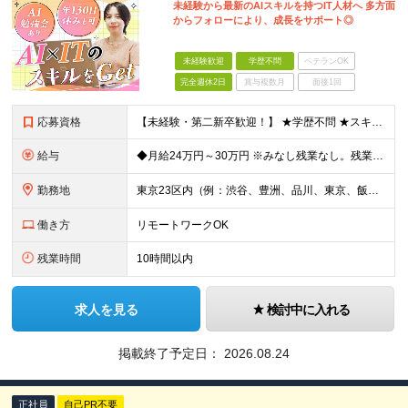
未経験から最新のAIスキルを持つIT人材へ 多方面
からフォローにより、成長をサポート◎
未経験歓迎
学歴不問
ベテランOK
完全週休2日
賞与複数月
面接1回
応募資格
【未経験・第二新卒歓迎！】 ★学歴不問 ★スキルや経験は一切不問。私たちが何より大切にしているのは、 「人柄」と「やってみたい」という気持ちです。 ※30歳以下まで（若年層の長期キャリア形成のため）
給与
◆月給24万円～30万円 ※みなし残業なし。残業代は全額別途支給します ※スキルや能力を考慮のうえ決定します ※試用期間3ヶ月あり（試用期間中の給与・待遇に差異なし） ＼豊富な手当も用意／ ◆交通費
勤務地
東京23区内（例：渋谷、豊洲、品川、東京、飯田橋など）の各プロジェクト先 ★転居を伴う転勤なし！勤務地は希望を考慮。 ◎上記勤務地は一例。ご希望や適性、状況を考慮し勤務地を決定。 ◎基本的には出社
働き方
リモートワークOK
残業時間
10時間以内
求人を見る
検討中に入れる
掲載終了予定日：
2026.08.24
正社員
自己PR不要