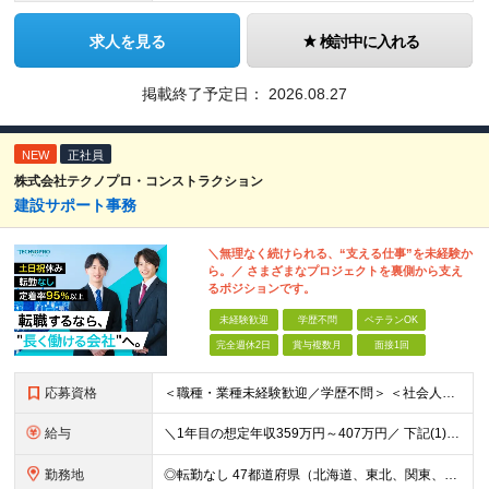
求人を見る
検討中に入れる
掲載終了予定日：
2026.08.27
NEW
正社員
株式会社テクノプロ・コンストラクション
建設サポート事務
＼無理なく続けられる、“支える仕事”を未経験か
ら。／ さまざまなプロジェクトを裏側から支え
るポジションです。
未経験歓迎
学歴不問
ベテランOK
完全週休2日
賞与複数月
面接1回
応募資格
＜職種・業種未経験歓迎／学歴不問＞ ＜社会人未経験歓迎／第二新卒歓迎／ブランクOK＞ ◆これまでの経歴や転職回数は問いません。意欲や人物を重視した採用です。 ◆社会人デビューの方や、正社員として働く
給与
＼1年目の想定年収359万円～407万円／ 下記(1)～(3)のいずれかを、ご希望や適性を考慮したうえで決定します。 (1)月給23万1,000円＋賞与年2回（計2ヶ月分） (2)月給26万5,
勤務地
◎転勤なし 47都道府県（北海道、東北、関東、北陸・甲信越、関西、東海、中国、四国、九州、沖縄）の各プロジェクト先 ◇本人の希望を伴わない転居はなく、転勤もありません。 ◇勤務地はご希望を最大限考