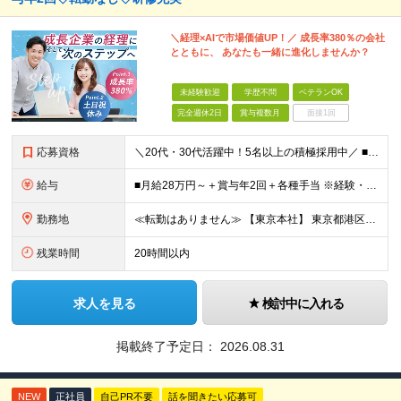
＼経理×AIで市場価値UP！／ 成長率380％の会社
とともに、 あなたも一緒に進化しませんか？
未経験歓迎
学歴不問
ベテランOK
完全週休2日
賞与複数月
面接1回
応募資格
＼20代・30代活躍中！5名以上の積極採用中／ ■必須条件 ・基本的なPCスキルをお持ちの方 ・ExcelまたはGoogleスプレッドシートの利用経験 □未経験OK □第二新卒歓迎 □学歴不問 □フリ
給与
■月給28万円～＋賞与年2回＋各種手当 ※経験・スキルに応じて決定します。 ※45時間分の固定残業代（73,000円～）を含みます。超過分は全額支給します。 ※試用期間3～6ヶ月／給与と待遇変更なし
勤務地
≪転勤はありません≫ 【東京本社】 東京都港区芝1-9-3 芝マツラビル4F (変更の範囲)上記を除く当社関連勤務地
残業時間
20時間以内
求人を見る
検討中に入れる
掲載終了予定日：
2026.08.31
NEW
正社員
自己PR不要
話を聞きたい応募可