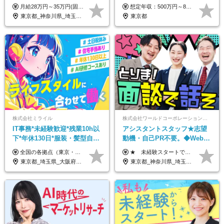
127日～／残業なし／平均20代
月給28万円～35万円(固定残業代含む)+インセンティブ＋各種手当 ※経験・能力等を考慮の上、決定します。 ※残業はほとんどありませんが、発生した場合は時間外手当を100％支給します。 【固定残業代について】 なし（残業代は、実際の労働時間に応じて別途全額支給）
想定年収：500万円～800万円 ※ご経験やスキルに応じて決定します。 ※上記想定年収はあくまでも目安の金額であり、 選考を通じて上下する可能性があります。
／リモートOK
東京都_神奈川県_埼玉県_千葉県_大阪府_愛知県_北海道_青森県_岩手県_宮城県_秋田県_山形県_福島県_茨城県_栃木県_群馬県_新潟県_山梨県_長野県_富山県_石川県_福井県_静岡県_岐阜県_三重県_兵庫県_京都府_滋賀県_奈良県_和歌山県_広島県_岡山県_鳥取県_島根県_山口県_徳島県_香川県_愛媛県_高知県_福岡県_熊本県_佐賀県_長崎県_大分県_宮崎県_鹿児島県_沖縄県_海外
東京都
株式会社ミライル
株式会社ワールドコーポレーション 採用事業部【上場グループ】
IT事務*未経験歓迎*残業10h以
アシスタントスタッフ★志望
下*年休130日*服装・髪型自由
動機・自己PR不要。◆Web面
*AI研修あり*住宅手当あり*転
談OK◆完全週休2日◆年収700
全国の各拠点（東京・埼玉・新潟・福岡・大阪）で募集中！ 給与は以下の通り、勤務地により異なります。 新潟勤務の場合 201,000円〜201,000円（試用期間変更なし）＋賞与 東京・埼玉勤務の場合 225,000円〜250,000円（試用期間 220,000円）＋賞与 福岡勤務の場合 182,000円〜220,000円（試用期間182,000円）＋賞与 大阪勤務の場合 210,000円〜210,000円（試用期間変更なし）＋賞与 初年度想定年収：280～300万円 ※残業代は全額支給します（1分単位でお支払いします） ※試用期間6ヵ月。試用期間中でも条件変わらず。 ※土日祝含めた勤務可能な方は、土日手当10,000円（毎月）を別途支給。
★ 未経験スタートでも月収40万円以上も目指せます！ ★ ★ 試用期間6か月あり／給与・待遇に変更なし ★ ＼パターン①orパターン②で給与形態の選択が可能／ ＜パターン①＞ 月給+交通費+（残業代は全額別途支給） 【首都圏・関東・北信越】 月給30.0万円以上 【関西】 月給27.5万円以上 【中部】 月給26.5万円以上 【東北】 月給24.5万円以上 【北海道】 月給24.0万円以上 【九州・中四国】 月給25.5万円以上 ＜パターン②＞ 月給（固定残業代20H含む）+交通費+賞与年2回+残業代 （※20H場合を超過した場合は全額別途支給） 【首都圏・関東・北信越】 月給25.0万円以上 【関 西・中部】 月給24.5万円以上 【東 北・北海道・九州・中四国】 月給23.5万円以上 ※上記給与には固定残業代（月20H分）を含みます 固定残業代は残業の有無に関わらず支給し、超過分は別途全額支給いたします ①②の給与形態はご本人様と相談の上、最終的に会社が決定いたします （内定時に通知） ■給与改定年1回 ■(※)賞与年2回（昨年度支給実績2回／頑張りを評価） (※)支給条件に規定あり
勤なし
万円可/p13
東京都_埼玉県_大阪府_新潟県_福岡県
東京都_神奈川県_埼玉県_千葉県_大阪府_愛知県_北海道_青森県_岩手県_宮城県_秋田県_山形県_福島県_茨城県_栃木県_群馬県_新潟県_山梨県_長野県_富山県_石川県_福井県_静岡県_岐阜県_三重県_兵庫県_京都府_滋賀県_奈良県_和歌山県_広島県_岡山県_鳥取県_島根県_山口県_徳島県_香川県_愛媛県_高知県_福岡県_佐賀県_長崎県_大分県_宮崎県_鹿児島県_沖縄県