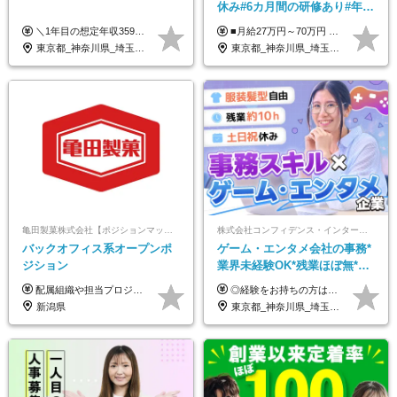
休み#6カ月間の研修あり#年休
125日以上#残業月5h以下#リ
＼1年目の想定年収359万円～407万円／ 下記(1)～(3)のいずれかを、ご希望や適性を考慮したうえで決定します。 (1)月給23万1,000円＋賞与年2回（計2ヶ月分） (2)月給26万5,000円＋賞与なし （一律支給の業績手当6万6,200円を含む） (3)月給29万5,675円＋賞与なし （一律支給の業績手当6万6,200円＋固定残業手当15時間分／3万675円を含む※超過分は別途支給） ▼(3)の場合の入社時研修中の給与 月給26万5,000円＋賞与なし （一律支給の業績手当6万6,200円を含む） ※試用期間は2ヶ月間です。 期間中の給与・待遇に変更はありません。
■月給27万円～70万円 ※経験・スキルなどを考慮して決定します。 ※上記金額には固定残業代（月15時間相当分／26,300円～73,500円）を含みます。 超過分は別途支給します。 ★最大200万円の昇給アップを叶えたメンバーも！ ￣￣￣V￣￣￣￣￣￣￣￣￣￣￣￣￣￣￣￣￣￣￣ 社員の頑張りはしっかり評価・還元！ はじめは経験がなくても、頑張り次第で早期キャリアアップも狙える環境が充実！ 実際に、昇給で最大200万円給与が上がった先輩社員も活躍中！ 社員のモチベーションも高く維持しながら働けます◎ ★一人でも多くの方とお会いしたいと考えています！ ￣￣￣V￣￣￣￣￣￣￣￣￣￣￣￣￣￣￣￣￣￣￣￣ 現在活躍中の先輩たちの前職は、営業や飲食、 美容師や銀行員、アパレル店員など、多彩！ パソコンが苦手だったメンバーも今では第一線で活躍中です！
モート可
東京都_神奈川県_埼玉県_千葉県_大阪府_愛知県_北海道_青森県_岩手県_宮城県_秋田県_山形県_福島県_茨城県_栃木県_群馬県_新潟県_山梨県_長野県_富山県_石川県_福井県_静岡県_岐阜県_三重県_兵庫県_京都府_滋賀県_奈良県_和歌山県_広島県_岡山県_鳥取県_島根県_山口県_徳島県_香川県_愛媛県_高知県_福岡県_熊本県_佐賀県_長崎県_大分県_宮崎県_鹿児島県_沖縄県
東京都_神奈川県_埼玉県_千葉県_大阪府_愛知県_北海道_青森県_岩手県_宮城県_秋田県_山形県_福島県_茨城県_栃木県_群馬県_新潟県_山梨県_長野県_富山県_石川県_福井県_静岡県_岐阜県_三重県_兵庫県_京都府_滋賀県_奈良県_和歌山県_広島県_岡山県_鳥取県_島根県_山口県_徳島県_香川県_愛媛県_高知県_福岡県_熊本県_佐賀県_長崎県_大分県_宮崎県_鹿児島県_沖縄県
亀田製菓株式会社【ポジションマッチ登録】
株式会社コンフィデンス・インターワークス【東証グロース上場】
バックオフィス系オープンポ
ゲーム・エンタメ会社の事務*
ジション
業界未経験OK*残業ほぼ無*土
日祝休み*服装髪型ネイル自由
配属組織や担当プロジェクトにより異なります。 想定年収：450万円～1100万円 ※ご経験やスキルに応じて決定します。 ※上記想定年収はあくまでも目安の金額であり、 選考を通じて上下する可能性があります。
◎経験をお持ちの方は前職給与を考慮します！ 月給21万円～40万円＋残業代＋賞与 ＜評価は『総合評価』を採用＞ 当社では一人ひとりのスキルや貢献度に見合った『総合評価』を行っています。 担当者と定期的に面談を行うため「評価のポイント」や「今後の課題」なども明確。 評価の結果は昇給・賞与でしっかり反映いたします。
*好きが活かせる☆
新潟県
東京都_神奈川県_埼玉県_千葉県_大阪府_兵庫県_京都府_福岡県