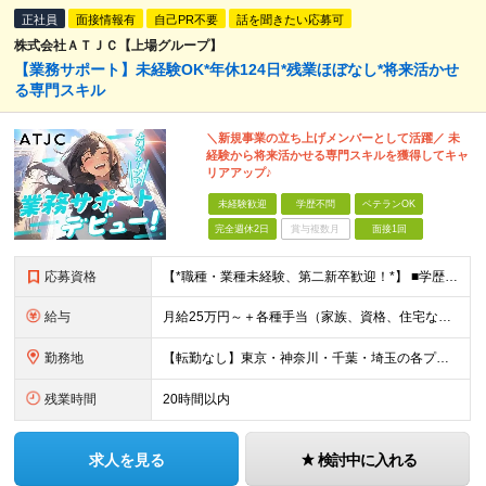
正社員
面接情報有
自己PR不要
話を聞きたい応募可
株式会社ＡＴＪＣ【上場グループ】
【業務サポート】未経験OK*年休124日*残業ほぼなし*将来活かせ
る専門スキル
＼新規事業の立ち上げメンバーとして活躍／ 未
経験から将来活かせる専門スキルを獲得してキャ
リアアップ♪
未経験歓迎
学歴不問
ベテランOK
完全週休2日
賞与複数月
面接1回
応募資格
【*職種・業種未経験、第二新卒歓迎！*】 ■学歴不問 ☆意欲重視の採用です！社会人デビューの方も、PCスキルゼロの方も興味さえあれば大歓迎です！ ☆資格・経験・ブランク・転職回数などはすべて不問！
給与
月給25万円～＋各種手当（家族、資格、住宅など） ★ご経験をお持ちの方は前職給与保証！ ※試用期間は6ヶ月 ※上記には固定残業代（33,784円～／20時間分）を含みます。超過分は追加支給致します。
勤務地
【転勤なし】東京・神奈川・千葉・埼玉の各プロジェクト先での勤務【直行直帰OK】 ※工事現場もしくは事業所に直行直帰となります。 【東京オフィス】★市ヶ谷駅から徒歩1分 東京都千代田区九段北4-1-9
残業時間
20時間以内
求人を見る
検討中に入れる