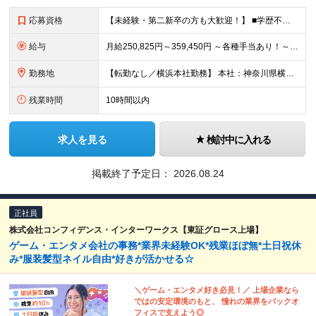
応募資格
【未経験・第二新卒の方も大歓迎！】 ■学歴不問 ■PCを使用した業務経験がある方（メール、データ入力など） ■Google Workspace（スプレッドシート、ドキュメント等）に抵抗がない方 ＼こ
給与
月給250,825円～359,450円 ～各種手当あり！～ ☆通勤手当（月2万5,000円まで） ☆住宅手当（月1万5,000円／一人暮らしの20代限定） ☆出張手当 ☆職能手当 ※固定残業代（4
勤務地
【転勤なし／横浜本社勤務】 本社：神奈川県横浜市西区花咲町7-150 ウエインズ＆イッセイ横浜ビル4F ※(変更の範囲)上記を除く当社関連勤務地
残業時間
10時間以内
求人を見る
検討中に入れる
掲載終了予定日：
2026.08.24
正社員
株式会社コンフィデンス・インターワークス【東証グロース上場】
ゲーム・エンタメ会社の事務*業界未経験OK*残業ほぼ無*土日祝休
み*服装髪型ネイル自由*好きが活かせる☆
＼ゲーム・エンタメ好き必見！／ 上場企業なら
ではの安定環境のもと、 憧れの業界をバックオ
フィスで支えよう◎