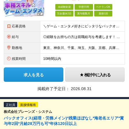
未経験歓迎
学歴不問
ベテランOK
完全週休2日
賞与複数月
面接1回
応募資格
＼ゲーム・エンタメ好きにピッタリなバックオフィス業務！／ ◎学歴・経験不問 ◎ゲーム、漫画、VTuber、配信、YouTubeなどが好きな方 ◎事務経験をお持ちの方は歓迎！ Ｌ一般事務をはじめ人事、営
給与
◎経験をお持ちの方は前職給与を考慮します！ 月給21万円～40万円＋残業代＋賞与 ＜評価は『総合評価』を採用＞ 当社では一人ひとりのスキルや貢献度に見合った『総合評価』を行っています。 担当者と定
勤務地
東京、神奈川、千葉、埼玉、大阪、京都、兵庫、福岡を中心とした各クライアント先 または本社・各支店（大阪・福岡） ※ご希望を考慮して配属先を決定。転勤はありません。 ※就業先は人気エリアに集中しており
残業時間
10時間以内
求人を見る
検討中に入れる
掲載終了予定日：
2026.08.31
正社員
面接情報有
株式会社ブレーンズ・システム
バックオフィス(経理・労務メイン)*残業ほぼなし*海老名エリア*賞
与年2回*月給28万円も可*年休120日以上