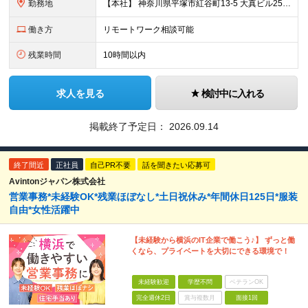
勤務地
【本社】 神奈川県平塚市紅谷町13-5 大真ビル25階 ★満員電車のストレスとは無縁の環境！ 都心から通う場合、通勤ラッシュとは「逆方向」の電車になるため、 朝から満員電車でもみくちゃにされる…なん
働き方
リモートワーク相談可能
残業時間
10時間以内
求人を見る
検討中に入れる
掲載終了予定日：
2026.09.14
終了間近
正社員
自己PR不要
話を聞きたい応募可
Avintonジャパン株式会社
営業事務*未経験OK*残業ほぼなし*土日祝休み*年間休日125日*服装
自由*女性活躍中
【未経験から横浜のIT企業で働こう♪】 ずっと働
くなら、プライベートを大切にできる環境で！
未経験歓迎
学歴不問
ベテランOK
完全週休2日
賞与複数月
面接1回