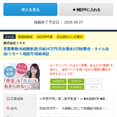
求人を見る
検討中に入れる
掲載終了予定日：
2026.08.27
正社員
面接情報有
自己PR不要
話を聞きたい応募可
株式会社１６６
営業事務/未経験歓迎/月給28万円/完全週休2日制/髪色・ネイル自
由/リモート相談可/前給保証
ルーティンワークはもう卒業。あなたの“得意”を
活かし、 会社づくりを担いながら理想の働き方
を叶えましょう◎
未経験歓迎
学歴不問
ベテランOK
完全週休2日
賞与複数月
面接1回
応募資格
≪学歴不問／第二新卒歓迎！≫ ■未経験OK ■基本的なPC操作ができる方（Excelの基本関数・Wordなど） 【こんな方にピッタリです】 ・ルーティンワークだけでなく、適性に合わせて業務の幅を広げ
給与
月給28万円～ ※経験に応じて前職給与保証！ ★頑張りはしっかり還元される環境です！ 月給28万円スタートという安定した収入に加え、 業績に連動した決算賞与（年2回）を支給します。 ※経験・能力を