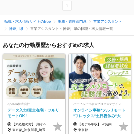
1
転職・求人情報サイトのtype
事務・管理部門系
営業アシスタント
神奈川県
営業アシスタント × 神奈川県の転職・求人情報一覧
あなたの行動履歴からおすすめの求人
Apollon株式会社
パーソルビジネスプロセスデザイン株式会社 事業開発本部
データ入力/完全在宅・フルリ
オンライン事務*フルリモート
モートOK！
*フレックス*土日祝休み*大手
パーソルグループ*オンライン
【未経験の方】 月給25.5万円以上＋各種手当 【事務経験3年以上の方】 月給28万円以上＋各種手当 ※経験・スキル・年齢を考慮の上、決定します ※試用期間：3ヶ月(雇用形態は正社員、給与・待遇に変更はありません) ※残業代は全額別途支給 ※昇給：年1回（査定あり） ※賞与：年3回（業績に応じて支給） ＼努力がしっかり評価される環境です！／ 「どんなスキルを身につければ昇給できるか」が明確だから、 着実に成長しながら収入アップを目指せます。
【モデル年収】 ≪契約社員≫ 年収330万円 (基本給23万 ＋ 地区手当3万円 ＋ 賞与)：都内在住 年収264万円 (基本給21万 ＋ 賞与)：静岡県在住 --------------- ●月給21万円～28万9900円＋賞与（年2回）＋各種手当 ●1年目想定給与：年収264万円～364万円 ●経験やスキルに応じて優遇します！ ※お住まいの地域により0～3万円の地区手当を支給しております ※試用期間中（3ヶ月間）の雇用形態および待遇に差異はありません ※残業代については選考時に詳細をご説明します ※通算契約期間の上限は5年となります ≪アルバイト≫ ●時給1,250円～2,300円 ●経験やスキルに応じて優遇します！ ●ご希望に応じ、扶養内での勤務も可能です！ ※試用期間中の雇用形態および待遇に差異はありません
面接*30～40代活躍中
東京都_神奈川県_埼玉県_千葉県_大阪府_愛知県_北海道_青森県_岩手県_宮城県_秋田県_山形県_福島県_茨城県_栃木県_群馬県_新潟県_山梨県_長野県_富山県_石川県_福井県_静岡県_岐阜県_三重県_兵庫県_京都府_滋賀県_奈良県_和歌山県_広島県_岡山県_鳥取県_島根県_山口県_徳島県_香川県_愛媛県_高知県_福岡県_熊本県_佐賀県_長崎県_大分県_宮崎県_鹿児島県_沖縄県
東京都