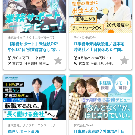
株式会社ＡＴＪＣ【上場グループ】
テクバン株式会社
【業務サポート】未経験OK*
IT事務◆未経験歓迎／基本定
年休124日*残業ほぼなし*将来
時退社／土日祝休み＆年間休
活かせる専門スキル
日123日／賞与年2回／研修制
月給25万円～＋各種手当（家族、資格、住宅など） ★ご経験をお持ちの方は前職給与保証！ ※試用期間は6ヶ月 ※上記には固定残業代（33,784円～／20時間分）を含みます。超過分は追加支給致します。 ※経験・スキル・能力を考慮して決定します。ご経験者の方の経験フェーズは不問です。 ＜各種手当＞ 住宅手当／家族手当／資格手当／特別手当など
■月給242,800円以上＋諸手当＋賞与年2回＋業績賞与 ※固定残業代32,813円～/20時間分を含む ※超過分は別途支給 ※経験・年齢を考慮の上、当社規定により決定 ※試用期間6ヵ月間（待遇に差異なし）
度充実／リモートOK
東京都_神奈川県_埼玉県_千葉県
東京都_神奈川県_埼玉県_千葉県
株式会社テクノプロ・コンストラクション
株式会社Nexil
建設サポート事務
IT事務#未経験入社90%#土日