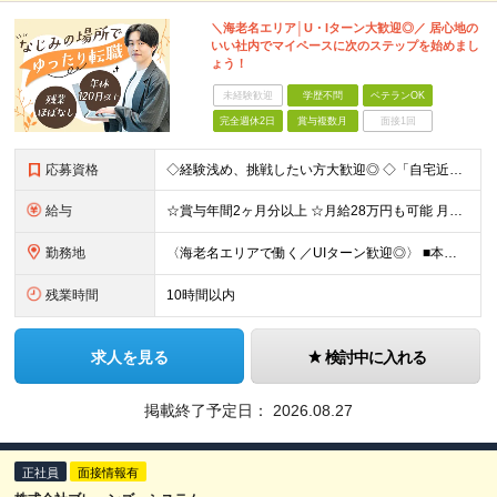
＼海老名エリア│U・Iターン大歓迎◎／ 居心地の
いい社内でマイペースに次のステップを始めまし
ょう！
未経験歓迎
学歴不問
ベテランOK
完全週休2日
賞与複数月
面接1回
応募資格
◇経験浅め、挑戦したい方大歓迎◎ ◇「自宅近くで働きたい」もOKです！ ■学歴不問 ■経理業務の経験をお持ちの方（年数不問／一部分のご経験でもOK！） ～このような方を歓迎します！～ ◆自宅から
給与
☆賞与年間2ヶ月分以上 ☆月給28万円も可能 月給25万～28万円 ※給与は経験・スキルに応じて適宜相談可能です ※試用期間3ヶ月（その間の給与・待遇に差異はありません） ※残業代は別途全額支給し
勤務地
〈海老名エリアで働く／UIターン歓迎◎〉 ■本社 神奈川県海老名市柏ケ谷四丁目9番地26号 (変更の範囲)上記を除く当社関連勤務地
残業時間
10時間以内
求人を見る
検討中に入れる
掲載終了予定日：
2026.08.27
正社員
面接情報有