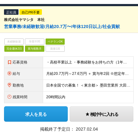
正社員
自己PR不要
株式会社ヤマシタ 本社
営業事務/未経験歓迎/月給20.7万〜/年休120日以上/社会貢献
未経験歓迎
学歴不問
ベテランOK
完全週休2日
賞与複数月
面接1回
応募資格
・高校卒業以上 ・事務経験をお持ちの方（1年以上） ・基本的なPC操作（Excel、Word等）が可能な方
給与
月給20.7万円～27.6万円 ＋ 賞与年2回 ※想定年収：300万円～400万円 ※スキル・経験、前職給与等を考慮し決定します ※残業が発生した場合は、時間外勤務手当を全額支給します ※試用期間3
勤務地
日本全国での募集！ ＜東京都＞ 墨田営業所 大田営業所 ＜神奈川県＞ 中原営業所 藤沢営業所 ＜静岡県＞ 焼津営業所 ＜愛知県＞ 名古屋南営業所 豊田営業所 ＜和歌山県＞ 和歌山営業
残業時間
20時間以内
求人を見る
検討中に入れる
掲載終了予定日：
2027.02.04