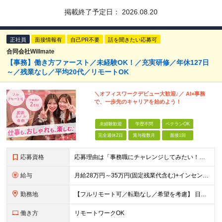
掲載終了予定日：
2026.08.20
正社員
面接情報有
自己PR不要
話を聞きたい応募可
合同会社Willmate
【事務】働き方ファースト／未経験OK！／充実研修／年休127日
～／残業なし／平均20代／リモートOK
＼オフィスワークデビュー大歓迎♪／ AI×事務
で、一歩先のキャリアを始めよう！
未経験歓迎
学歴不問
ベテランOK
完全週休2日
賞与複数月
面接1回
応募資格
応募理由は「事務職にチャレンジしてみたい！」でOK！ #学歴不問 #未経験OK #第二新卒歓迎 ★1つでも当てはまれば、マッチング率高め★ □ オフィスワークデビューしたい方 □ 人をサポートする
給与
月給28万円～35万円(固定残業代含む)+インセンティブ＋各種手当 ※経験・能力等を考慮の上、決定します。 ※残業はほとんどありませんが、発生した場合は時間外手当を100％支給します。 【固定残業
勤務地
【フルリモート可／転勤なし／希望を考慮】 日本47都道府県、どこでも就業可能！ （東京・神奈川・埼玉・千葉・北海道・宮城・愛知・大阪・福岡・新潟など 各拠点近郊のプロジェクト先） 【Point】
働き方
リモートワークOK