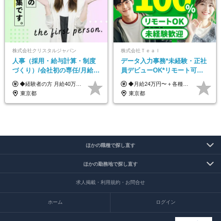
株式会社クリスタルジャパン
株式会社Ｔｅａｌ
人事（採用・給与計算・制度
データ入力事務*未経験・正社
づくり）/会社初の専任/月給40
員デビューOK*リモート可能*
万円～可/残業10h/土日祝休み/
年間休日124日*面接1回*実働
◆経験者の方 月給40万円～65万円＋賞与年2回 【給与イメージ】 人事経験5年程度：月給45万円～ ◆未経験の方 月給35万円～65万円＋賞与年2回 ※経験・スキルを考慮のうえ、優遇いたします。 ※試用期間は3ヶ月です。期間中の給与・待遇に変更はありません。 ※上記月給には、固定残業代（月45時間分／8.8万円～16.5万円）を含みます。 ※固定残業時間を超過した場合は、超過分を別途全額支給いたします。 【固定残業代について】 固定残業45時間分（88,000円～165,000円）を含む ※超過分は別途全額支給
◆月給24万円〜＋各種手当 ※残業代全額支給 ※試用期間6ヶ月（期間中も給与・待遇に変更なし）
年休120日以上
7.5時間
東京都
東京都
ほかの職種で探し直す
ほかの勤務地で探し直す
求人掲載・利用規約・お問合せ
ホーム
ログイン