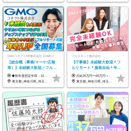
GMOコネクトHR株式会社【GMOインターネットグループ】
フルスタック株式会社
【総合職（事務/マーケ/広報
【IT事務】未経験大歓迎＊フ
等）】未経験大歓迎／フルリ
ルリモート＊服装自由＊年休
モ可で全国募集！年収アップ
125日以上＊残業なし＊月給26
◆初年度想定年収：320万円〜840万円 【関東／一都三県】月給24万円〜70万円 【関西・東海地方】月給23万円〜65万円 【その他の地方等】月給22万円〜60万円 ※ご経験・スキル・前職給与などを考慮の上決定いたします。 ◉固定残業代制（固定残業代10,000円含） 固定残業代は7時間分・時間超過分は追加支給 ≪月給例≫ ・月給54万円（29歳／入社3年目） ・月給38万円（26歳／入社2年目） ・月給28万円（24歳／入社1年目） ※試用期間は6ヶ月で、その間の雇用形態は契約社員です。そのほかの条件に変更はありません。
月給26万円〜60万円＋諸手当＋インセンティブ（２種）＋賞与 ★Point 設立から9ヶ月で全社員2万円の昇給実績 ※成果はしっかりと還元いたします！ ★Point 100％年収UPでの待遇提示も可能！ ※経験者であれば、100％年収アップも実現可能です。 ※試用期間最大2ヶ月/月給22万円〜
多数★年休最大130日★
万円以上
東京都_神奈川県_埼玉県_千葉県_大阪府_愛知県_北海道_青森県_岩手県_宮城県_秋田県_山形県_福島県_茨城県_栃木県_群馬県_新潟県_山梨県_長野県_富山県_石川県_福井県_静岡県_岐阜県_三重県_兵庫県_京都府_滋賀県_奈良県_和歌山県_広島県_岡山県_鳥取県_島根県_山口県_徳島県_香川県_愛媛県_高知県_福岡県_熊本県_佐賀県_長崎県_大分県_宮崎県_鹿児島県_沖縄県
東京都_神奈川県_埼玉県_千葉県_茨城県