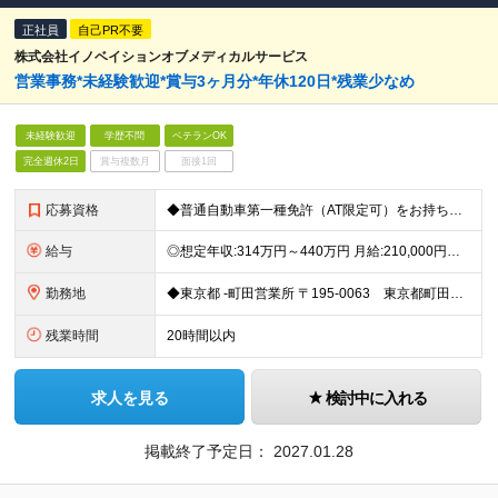
正社員
自己PR不要
株式会社イノベイションオブメディカルサービス
営業事務*未経験歓迎*賞与3ヶ月分*年休120日*残業少なめ
未経験歓迎
学歴不問
ベテランOK
完全週休2日
賞与複数月
面接1回
応募資格
◆普通自動車第一種免許（AT限定可）をお持ちの方 ※取得見込みの方もOK！ ◆事務未経験OK ◆学歴不問
給与
◎想定年収:314万円～440万円 月給:210,000円～274,000円 ※残業代は全額別途支給します ※試用期間3ヶ月間の給与・待遇・休日休暇等の差異はありません
勤務地
◆東京都 ‐町田営業所 〒195-0063 東京都町田市野津田町1060 ‐国立営業所 〒186-0012 東京都国立市泉3丁目26番地17号 ‐東大和営業所 〒207-0013 東京都東大和市向原4
残業時間
20時間以内
求人を見る
検討中に入れる
掲載終了予定日：
2027.01.28