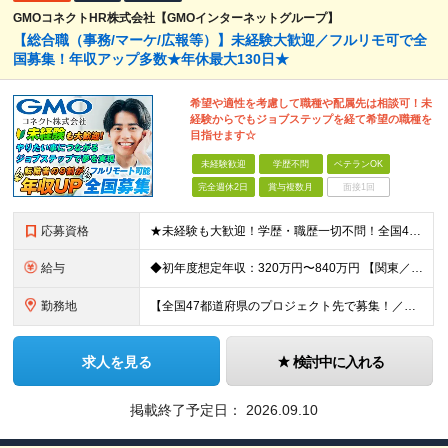
GMOコネクトHR株式会社【GMOインターネットグループ】
【総合職（事務/マーケ/広報等）】未経験大歓迎／フルリモ可で全
国募集！年収アップ多数★年休最大130日★
希望や適性を考慮して職種や配属先は相談可！未
経験からでもジョブステップを経て希望の職種を
目指せます☆
未経験歓迎
学歴不問
ベテランOK
完全週休2日
賞与複数月
面接1回
応募資格
★未経験も大歓迎！学歴・職歴一切不問！全国47都道府県から理想の働き方を手に入れたい方を大募集！ 具体的には… ■職種・業界未経験でも大丈夫！ゼロからスタートを応援！ ■第二新卒の方も大歓迎！新たな
給与
◆初年度想定年収：320万円〜840万円 【関東／一都三県】月給24万円〜70万円 【関西・東海地方】月給23万円〜65万円 【その他の地方等】月給22万円〜60万円 ※ご経験・スキル・前職給与などを
勤務地
【全国47都道府県のプロジェクト先で募集！／転居を伴う転勤なし】 ★自宅から通勤圏内で配属します。 ■首都圏／東京、神奈川、埼玉、千葉 ■関東／茨城、栃木、群馬、山梨 ■関西／大阪、兵庫、京都、奈良
求人を見る
検討中に入れる
掲載終了予定日：
2026.09.10