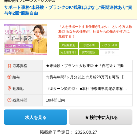
株式会社ブレーンズ・システム
サポート事務*未経験・ブランクOK*残業ほぼなし*長期連休あり*賞
与年2回*服装自由
「人をサポートする仕事がしたい」という方大歓
迎◎ あなたの仕事が、社員たちの働きやすさに
直結する！
未経験歓迎
学歴不問
ベテランOK
完全週休2日
賞与複数月
面接1回
応募資格
★未経験・ブランク大歓迎◎ ★「自宅近くで働きたい」もOKです！ ◇学歴不問 ◇未経験OK ◇PCの基礎操作が可能な方※Word、Excelの入力ができるレベル ～このような方を歓迎します！～ ◆
給与
☆賞与年間2ヶ月分以上 ☆月給28万円も可能 【未経験の方】 月給22万～24万円 【事務経験者の方】 月給25万～28万円 ※給与は経験・スキルに応じて適宜相談可能です ※試用期間3ヶ月（その
勤務地
〈UIターン歓迎◎〉 ■本社 神奈川県海老名市柏ケ谷四丁目9番地26号 (変更の範囲)上記を除く当社関連勤務地
残業時間
10時間以内
求人を見る
検討中に入れる
掲載終了予定日：
2026.08.27