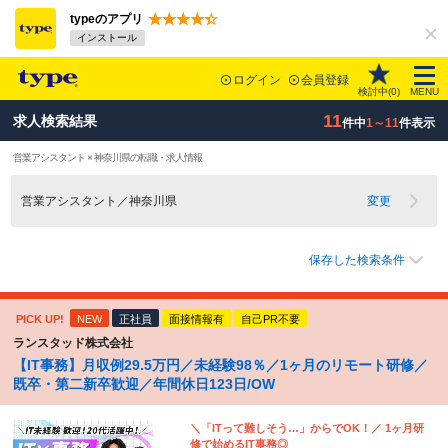
typeのアプリ
インストール
ログイン
会員登録
検討中(
0
)
MENU
11
求人検索結果
件中
1～11
件表示
営業アシスタント × 神奈川県の転職・求人情報
営業アシスタント／神奈川県
変更
保存した検索条件
PICK UP!
NEW
正社員
面接情報有
自己PR不要
ランスタッド株式会社
【IT事務】月収例29.5万円／未経験98％／1ヶ月のリモート研修／
既卒・第二新卒歓迎／年間休日123日/OW
＼「ITって難しそう…」からでOK！／ 1ヶ月研
修で始めるIT事務◎