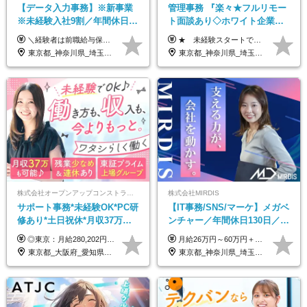
【データ入力事務】※新事業
管理事務 『楽々★フルリモー
※未経験入社9割／年間休日
ト面談あり◇ホワイト企業認
124日／月 残業13h／土日祝休
定受賞◇完全週休2日◇賞与年
＼経験者は前職給与保証！／ 月給23万円～33万円＋各種手当 ☆給与改定年2回あり！ ※上記金額には固定残業代（31,081円～44,595円／20時間分）を含みます。 ※超過分は別途支給します。 ★試用期間：6ヶ月 未経験の場合、試用期間中は月給21万円（固定残業代12,353円／8時間分）となります。ただし、2026年7月1日以降は給与改定に伴い、試用期間の途中であっても、月給230,000円（固定残業代31,081円／20時間分）を適用します。 ※超過分は別途支給します。
★ 未経験スタートでも月収40万円以上も目指せます！ ★ ★ 試用期間6か月あり／給与・待遇に変更なし ★ ＼パターン①orパターン②で給与形態の選択が可能／ ＜パターン①＞ 月給+交通費+（残業代は全額別途支給） 【首都圏・関東・北信越】 月給30.0万円以上 【関西】 月給27.5万円以上 【中部】 月給26.5万円以上 【東北】 月給24.5万円以上 【北海道】 月給24.0万円以上 【九州・中四国】 月給25.5万円以上 ＜パターン②＞ 月給（固定残業代20H含む）+交通費+賞与年2回+残業代 （※20H場合を超過した場合は全額別途支給） 【首都圏・関東・北信越】 月給25.0万円以上 【関 西・中部】 月給24.5万円以上 【東 北・北海道・九州・中四国】 月給23.5万円以上 ※上記給与には固定残業代（月20H分）を含みます 固定残業代は残業の有無に関わらず支給し、超過分は別途全額支給いたします ①②の給与形態はご本人様と相談の上、最終的に会社が決定いたします （内定時に通知） ■給与改定年1回 ■(※)賞与年2回（昨年度支給実績2回／頑張りを評価） (※)支給条件に規定あり
み／給与改定年2回
2回 /p13
東京都_神奈川県_埼玉県_千葉県
東京都_神奈川県_埼玉県_千葉県_大阪府_愛知県_北海道_青森県_岩手県_宮城県_秋田県_山形県_福島県_茨城県_栃木県_群馬県_新潟県_山梨県_長野県_富山県_石川県_福井県_静岡県_岐阜県_三重県_兵庫県_京都府_滋賀県_奈良県_和歌山県_広島県_岡山県_鳥取県_島根県_山口県_徳島県_香川県_愛媛県_高知県_福岡県_熊本県_佐賀県_長崎県_大分県_宮崎県_鹿児島県_沖縄県
株式会社オープンアップコンストラクション（東証プライム上場グループ）
株式会社MIRDIS
サポート事務*未経験OK*PC研
【IT事務/SNS/マーケ】メガベ
修あり*土日祝休*月収37万円
ンチャー／年間休日130日／
可*面接1回/o
SNS業務／リモート可能／未
◎東京：月給280,202円～402,430円 ◎大阪：月給269,824円～392,052円 ◎名古屋：月給285,967円～408,195円 ◎その他：月給265,212円～387,440円 ※試用期間3か月／待遇は研修期間中のみ変更あり （東京：23.9万円～、大阪：月給23.4万円～、名古屋：月給24.2万円～、その他：月給23.1万円～） ※固定残業代（配属後に支給）・一律手当を含む ※固定残業代は残業がない場合も支給し、超過分は別途支給する ※年齢、経験、能力を考慮し、支給額を決定します。
月給26万円～60万円＋賞与1回＋各種手当 ★Point：経験者の方は100％年収UPでの待遇提示も可能！ ※試用期間6カ月 ※期間中は月給23万円以上～スタート ※期間中は契約社員
経験◎
東京都_大阪府_愛知県_北海道_宮城県_新潟県_石川県_静岡県_広島県_福岡県_沖縄県
東京都_神奈川県_埼玉県_千葉県