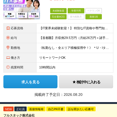
未経験歓迎
学歴不問
ベテランOK
完全週休2日
賞与複数月
面接1回
応募資格
【IT業界未経験歓迎！】 特別なIT資格や専門知識は必要ありません。 ・学歴不問（文系・理系不問） ・第二新卒、既卒の方も歓迎 ・20代を中心に幅広い年代が活躍中 ・基本的なPC操作ができる方 ・タ
給与
【首都圏】月収例29.5万円（月給26万円＋諸手当） 【東海・関西】月収例28.5万円（月給25万円＋諸手当） 【九州】月収例26万円（月給23万円＋諸手当） ※経験・スキル・前職給与を踏まえ、総合
勤務地
《転勤なし・全エリア積極採用中！》 ＊U・Iターンも歓迎 ＊研修はオンライン実施 ★勤務エリアは下記よりお選びいただけます★ 【首都圏】東京・神奈川・千葉・埼玉 【東海】愛知 【関西】大阪、京都、兵庫
働き方
リモートワークOK
残業時間
10時間以内
求人を見る
検討中に入れる
掲載終了予定日：
2026.08.20
NEW
正社員
面接情報有
自己PR不要
話を聞きたい応募可
フルスタック株式会社