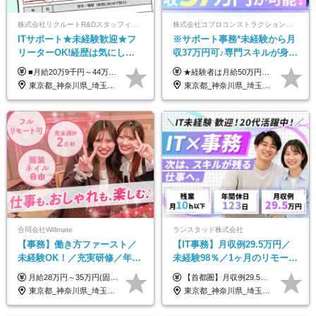
株式会社リクルートR&Dスタッフィング【リクルートグループ】
株式会社コプロコンストラクション【東証プライム上場コプロ・ホールディングス子会社】
ITサポート★未経験歓迎★フ
※サポート事務*未経験から月
リーターOK!経歴は気にしな
収37万円可♪専門スキルが身に
くて大丈夫★超大手リクルー
付く！Web面接＆リモート研
■月給20万9千円～44万円 ※経験・能力・前給を考慮の上、決定いたします ※時間外手当100％支給 ※派遣就業先が変更となる場合には、就業規則、労使協定等に基づき賃金が変更となる可能性があります 「とにかく私生活重視」「残業があっても稼ぎたい」といった希望も配属の際に考慮します。 ＜手当＞ ■職務担当手当 ■通勤手当（上限月3万円） ■残業手当（全額支給） ■住宅手当（5割を会社負担／就業規則に定めるところによる） ■扶養手当 ■別居手当 ■資格試験受講料補助（資格ごとに社内規定により決定） ■資格取得奨励金 （資格により2万円～20万円の祝金支給） ◎一例 ・基本情報技術者（5万円） ・プロジェクトマネージャー試験（10万円） ・応用情報技術者試験（10万円） ・ITストラテジスト試験（10万円） ・エンベデッドシステムスペシャリスト試験（10万円） ・ディジタル技術検定（情報1級：10万円、制御1級：10万円、情報2級、制御2級：5万円 ・TOEIC（R）テスト（600～729点：5万円、 730～799点：10万円、800点以上：15万円） など
★経験者は月給50万円～90万円 【首都圏】 月給30万1230円〜 ⇒基本22万7000円+地域6万4230円+皆勤1万円 【群馬/栃木/茨城】 月給28万1090円〜 ⇒基本23万4000円+地域3万7090円+皆勤1万円 【大阪/京都/兵庫】 月給30万130円〜 ⇒基本23万5000円+地域5万5130円+皆勤1万円 【静岡/愛知/岐阜/三重】 月給28万5840円〜 ⇒基本23万円+地域4万5840円+皆勤1万円 【北海道】 月給25万2960円〜 ⇒基本22万4000円+地域1万8960円+皆勤1万円 【福岡/佐賀/長崎/大分/熊本】 月給25万800円〜 ⇒基本21万8000円+地域2万2800円+皆勤1万円 【宮城/山形/福島】 月給25万580円〜 ⇒基本21万8000円+地域2万2580円+皆勤1万円 【広島/岡山/山口】 月給27万1090円〜 ⇒基本23万4000円+地域2万7090円+皆勤1万円 ※残業代は1分単位で全額支給（みなし残業制度なし） ※上記給与は最低支給額です。経験・能力に応じて決定致します ※試用期間1ヶ月、最大6ヶ月まで延長する可能性あり(条件変更なし) ※今期より新賃金体系へ移行しました。詳細は面接時にご説明します
トグループの正社員/sg
修も充実♪/a
東京都_神奈川県_埼玉県_千葉県_大阪府_愛知県_青森県_岩手県_宮城県_秋田県_山形県_福島県_茨城県_栃木県_群馬県_山梨県_長野県_福井県_静岡県_岐阜県_三重県_兵庫県_京都府_滋賀県_奈良県_広島県_岡山県_山口県_香川県_福岡県_熊本県_佐賀県_長崎県_大分県_宮崎県_鹿児島県
東京都_神奈川県_埼玉県_大阪府_愛知県_北海道_宮城県_広島県_福岡県
合同会社Willmate
ランスタッド株式会社
【事務】働き方ファースト／
【IT事務】月収例29.5万円／
未経験OK！／充実研修／年休
未経験98％／1ヶ月のリモート
127日～／残業なし／平均20代
研修／既卒・第二新卒歓迎／
月給28万円～35万円(固定残業代含む)+インセンティブ＋各種手当 ※経験・能力等を考慮の上、決定します。 ※残業はほとんどありませんが、発生した場合は時間外手当を100％支給します。 【固定残業代について】 なし（残業代は、実際の労働時間に応じて別途全額支給）
【首都圏】月収例29.5万円（月給26万円＋諸手当） 【東海・関西】月収例28.5万円（月給25万円＋諸手当） 【九州】月収例26万円（月給23万円＋諸手当） ※経験・スキル・前職給与を踏まえ、総合的に判断して決定します。 例：首都圏 月収例31万円（月給27万円＋諸手当） ◆各種手当 ・通勤手当（上限4万円まで） ・残業代手当（1分単位で全額支給） ※固定残業代制は採用しておりません ・資格取得支援 ◆昇給：年1回 ◆補足 ・研修中1ヶ月間は、時給1670円となります。 ・試用期間6ヶ月あり。その間の待遇に変更はありません。 ※詳細は面接時にご案内します。
／リモートOK
年間休日123日/OW
東京都_神奈川県_埼玉県_千葉県_大阪府_愛知県_北海道_青森県_岩手県_宮城県_秋田県_山形県_福島県_茨城県_栃木県_群馬県_新潟県_山梨県_長野県_富山県_石川県_福井県_静岡県_岐阜県_三重県_兵庫県_京都府_滋賀県_奈良県_和歌山県_広島県_岡山県_鳥取県_島根県_山口県_徳島県_香川県_愛媛県_高知県_福岡県_熊本県_佐賀県_長崎県_大分県_宮崎県_鹿児島県_沖縄県_海外
東京都_神奈川県_埼玉県_千葉県_大阪府_愛知県_兵庫県_京都府_福岡県