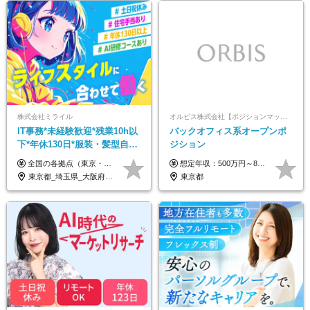
株式会社ミライル
オルビス株式会社【ポジションマッチ登録】
IT事務*未経験歓迎*残業10h以
バックオフィス系オープンポ
下*年休130日*服装・髪型自由
ジション
*AI研修あり*住宅手当あり*転
全国の各拠点（東京・埼玉・新潟・福岡・大阪）で募集中！ 給与は以下の通り、勤務地により異なります。 新潟勤務の場合 201,000円〜201,000円（試用期間変更なし）＋賞与 東京・埼玉勤務の場合 225,000円〜250,000円（試用期間 220,000円）＋賞与 福岡勤務の場合 182,000円〜220,000円（試用期間182,000円）＋賞与 大阪勤務の場合 210,000円〜210,000円（試用期間変更なし）＋賞与 初年度想定年収：280～300万円 ※残業代は全額支給します（1分単位でお支払いします） ※試用期間6ヵ月。試用期間中でも条件変わらず。 ※土日祝含めた勤務可能な方は、土日手当10,000円（毎月）を別途支給。
想定年収：500万円～800万円 ※ご経験やスキルに応じて決定します。 ※上記想定年収はあくまでも目安の金額であり、 選考を通じて上下する可能性があります。
勤なし
東京都_埼玉県_大阪府_新潟県_福岡県
東京都