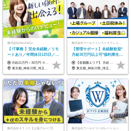
株式会社Stech&Co.
株式会社ワールドコンストラクション 【東証一部】 (ワールドホールディングス・グループ)
【 IT事務 】完全未経験／リモ
【管理サポート】未経験歓迎*
ートあり／年間休日125日／残
月給30万円以上可*福利厚生が
業なし／産休育休あり／服
充実！
月給21万円～30万円 ※試用期間3ヶ月間の待遇に変動はありません。 ※みなし残業代(月20時間分29,725円～)を含む。（※超過分は追加支給）
【首都圏エリア】 月給 291,800円以上 ＋ 各種手当 【北関東エリア】 月給 264,260円以上 ＋ 各種手当 【関西・四国エリア】 月給 278,040円以上 ＋ 各種手当 【中部エリア】 月給 278,040円以上 ＋ 各種手当 【北海道・東北エリア】 月給 247,000円以上 ＋ 各種手当 【九州エリア】 月給 235,540円以上 ＋ 各種手当 【中国エリア】 月給 250,460 円以上 ＋ 各種手当 ※全て年齢・経験・能力などを考慮します。 ※試用期間3ヶ月あり。その間の待遇に変動はありません。 ※固定残業代（20時間分）を含む 首都圏／37,800円以上 北関東／34,260円以上 関西・四国／36,040円以上 中部／36,040円以上 北海道・東北／32,000円以上 九州／30,540円以上 中国／32,460円以上 ※超過分は全額支給 初年度の年収 400万円～900万円
装・髪型自由／毎年昇給
東京都_神奈川県_埼玉県_千葉県_大阪府_愛知県_北海道_青森県_岩手県_宮城県_秋田県_山形県_福島県_茨城県_栃木県_群馬県_新潟県_山梨県_長野県_富山県_石川県_福井県_静岡県_岐阜県_三重県_兵庫県_京都府_滋賀県_奈良県_和歌山県_広島県_岡山県_鳥取県_島根県_山口県_徳島県_香川県_愛媛県_高知県_福岡県_熊本県_佐賀県_長崎県_大分県_宮崎県_鹿児島県_沖縄県
東京都_神奈川県_埼玉県_千葉県_大阪府_愛知県_北海道_青森県_岩手県_宮城県_秋田県_山形県_福島県_茨城県_栃木県_群馬県_新潟県_山梨県_長野県_富山県_石川県_福井県_静岡県_岐阜県_三重県_兵庫県_京都府_滋賀県_奈良県_和歌山県_広島県_岡山県_鳥取県_島根県_山口県_徳島県_香川県_愛媛県_高知県_福岡県_熊本県_佐賀県_長崎県_大分県_宮崎県_鹿児島県_沖縄県
株式会社ＡＴＪＣ【上場グループ】
株式会社ワールドコーポレーション 採用事業部【上場グループ】