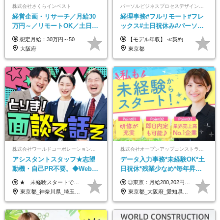
株式会社さくらインベスト
パーソルビジネスプロセスデザイン株式会社 事業開発本部
経営企画・リサーチ／月給30
経理事務#フルリモート#フレ
万円～／リモートOK／土日祝
ックス#土日祝休み#パーソル
休み／生成AIを活用できる方
グループ#年休120日以上#正社
想定月給：30万円～50万円程度＋各種手当＋賞与年2回 ※想定年収：400万円～600万円 ※経験・能力等考慮の上、規定により優遇 ※上記月給には固定残業代を含みます。固定残業代は、時間外労働の有無に関わらず月10時間分（月2.2万円（月収30万円の場合）～3.6万円（月収50万円の場合））を支給し、超過分は追加で支給します ※試用期間2ヶ月（待遇に差異なし） 【固定残業代について】 固定残業10時間分（22,000円～36,000円）を含む ※超過分は別途全額支給
【モデル年収】 ≪契約社員≫ 年収330万円 (基本給23万 ＋ 地区手当3万円 ＋ 賞与)：都内在住 年収264万円 (基本給21万 ＋ 賞与)：静岡県在住 --------------- ●月給21万円～28万9900円＋賞与（年2回）＋各種手当 ●1年目想定給与：年収264万円～364万円 ●経験やスキルに応じて優遇します！ ※お住まいの地域により0～3万円の地区手当を支給しております ※試用期間中（3ヶ月間）の雇用形態および待遇に差異はありません ※残業代については選考時に詳細をご説明します ※通算契約期間の上限は5年となります ≪アルバイト≫ ●時給1,250円～2,300円 ●経験やスキルに応じて優遇します！ ●ご希望に応じ、扶養内での勤務も可能です！ ※試用期間中の雇用形態および待遇に差異はありません
歓迎
員登用あり#服装自由
大阪府
東京都
株式会社ワールドコーポレーション 採用事業部【上場グループ】
株式会社オープンアップコンストラクション（東証プライム上場グループ）
アシスタントスタッフ★志望
データ入力事務*未経験OK*土
動機・自己PR不要。◆Web面
日祝休*残業少なめ*毎年昇給
談OK◆完全週休2日◆年収700
あり*面接1回*月収37万円可/o
★ 未経験スタートでも月収40万円以上も目指せます！ ★ ★ 試用期間6か月あり／給与・待遇に変更なし ★ ＼パターン①orパターン②で給与形態の選択が可能／ ＜パターン①＞ 月給+交通費+（残業代は全額別途支給） 【首都圏・関東・北信越】 月給30.0万円以上 【関西】 月給27.5万円以上 【中部】 月給26.5万円以上 【東北】 月給24.5万円以上 【北海道】 月給24.0万円以上 【九州・中四国】 月給25.5万円以上 ＜パターン②＞ 月給（固定残業代20H含む）+交通費+賞与年2回+残業代 （※20H場合を超過した場合は全額別途支給） 【首都圏・関東・北信越】 月給25.0万円以上 【関 西・中部】 月給24.5万円以上 【東 北・北海道・九州・中四国】 月給23.5万円以上 ※上記給与には固定残業代（月20H分）を含みます 固定残業代は残業の有無に関わらず支給し、超過分は別途全額支給いたします ①②の給与形態はご本人様と相談の上、最終的に会社が決定いたします （内定時に通知） ■給与改定年1回 ■(※)賞与年2回（昨年度支給実績2回／頑張りを評価） (※)支給条件に規定あり
◎東京：月給280,202円～402,430円 ◎大阪：月給269,824円～392,052円 ◎名古屋：月給285,967円～408,195円 ◎その他：月給265,212円～387,440円 ※試用期間3か月／待遇は研修期間中のみ変更あり （東京：23.9万円～、大阪：月給23.4万円～、名古屋：月給24.2万円～、その他：月給23.1万円～） ※固定残業代（配属後に支給）・一律手当を含む ※固定残業代は残業がない場合も支給し、超過分は別途支給する ※年齢、経験、能力を考慮し、支給額を決定します。
万円可/p13
東京都_神奈川県_埼玉県_千葉県_大阪府_愛知県_北海道_青森県_岩手県_宮城県_秋田県_山形県_福島県_茨城県_栃木県_群馬県_新潟県_山梨県_長野県_富山県_石川県_福井県_静岡県_岐阜県_三重県_兵庫県_京都府_滋賀県_奈良県_和歌山県_広島県_岡山県_鳥取県_島根県_山口県_徳島県_香川県_愛媛県_高知県_福岡県_佐賀県_長崎県_大分県_宮崎県_鹿児島県_沖縄県
東京都_大阪府_愛知県_北海道_宮城県_新潟県_石川県_静岡県_広島県_福岡県_沖縄県