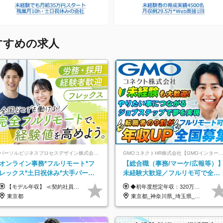
すすめの求人
パーソルビジネスプロセスデザイン株式会社 事業開発本部
GMOコネクトHR株式会社【GMOインターネットグルー
オンライン事務*フルリモート*フ
【総合職（事務/マーケ/広報等）
レックス*土日祝休み*大手パーソ
未経験大歓迎／フルリモ可で全国
ルグループ*オンライン面接*30～
募集！年収アップ多数★年休最大
【モデル年収】 ≪契約社員≫ 年収330万円 (基本給23万 ＋ 地区手当3万円 ＋ 賞与)：都内在住 年収264万円 (基本給21万 ＋ 賞与)：静岡県在住 --------------- ●月給21万円～28万9900円＋賞与（年2回）＋各種手当 ●1年目想定給与：年収264万円～364万円 ●経験やスキルに応じて優遇します！ ※お住まいの地域により0～3万円の地区手当を支給しております ※試用期間中（3ヶ月間）の雇用形態および待遇に差異はありません ※残業代については選考時に詳細をご説明します ※通算契約期間の上限は5年となります ≪アルバイト≫ ●時給1,250円～2,300円 ●経験やスキルに応じて優遇します！ ●ご希望に応じ、扶養内での勤務も可能です！ ※試用期間中の雇用形態および待遇に差異はありません
◆初年度想定年収：320万円〜840万円 【関東／一都三県】月給24万円〜70万円 【関西・東海地方】月給23万円〜65万円 【その他の地方等】月給22万円〜60万円 ※ご経験・スキル・前職給与などを考慮の上決定いたします。 ◉固定残業代制（固定残業代10,000円含） 固定残業代は7時間分・時間超過分は追加支給 ≪月給例≫ ・月給54万円（29歳／入社3年目） ・月給38万円（26歳／入社2年目） ・月給28万円（24歳／入社1年目） ※試用期間は6ヶ月で、その間の雇用形態は契約社員です。そのほかの条件に変更はありません。
40代活躍中
130日★
東京都
東京都_神奈川県_埼玉県_千葉県_大阪府_愛知県_北海道_青森県_岩手県_宮城県_秋田県_山形県_福島県_茨城県_栃木県_群馬県_新潟県_山梨県_長野県_富山県_石川県_福井県_静岡県_岐阜県_三重県_兵庫県_京都府_滋賀県_奈良県_和歌山県_広島県_岡山県_鳥取県_島根県_山口県_徳島県_香川県_愛媛県_高知県_福岡県_熊本県_佐賀県_長崎県_大分県_宮崎県_鹿児島県_沖縄県