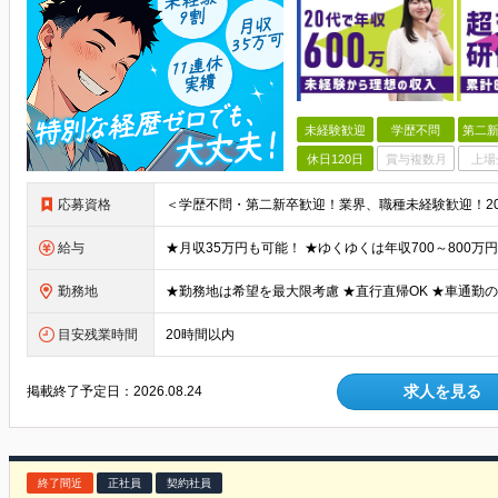
未経験歓迎
学歴不問
第二新
休日120日
賞与複数月
上場
応募資格
給与
勤務地
目安残業時間
20時間以内
求人を見る
掲載終了予定日：
2026.08.24
終了間近
正社員
契約社員