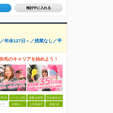
検討中に入れる
／年休127日～／残業なし／平
一歩先のキャリアを始めよう！
卒OK
ベテランOK
複数名採用
完全週休2日
企業
転勤なし
土日面接可
面接1回