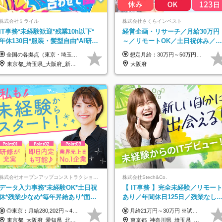
株式会社ミライル
株式会社さくらインベスト
IT事務*未経験歓迎*残業10h以下*
経営企画・リサーチ／月給30万円
年休130日*服装・髪型自由*AI研修
～／リモートOK／土日祝休み／生
あり*住宅手当あり*転勤なし
成AIを活用できる方歓迎
全国の各拠点（東京・埼玉・新潟・福岡・大阪）で募集中！ 給与は以下の通り、勤務地により異なります。 新潟勤務の場合 201,000円〜201,000円（試用期間変更なし）＋賞与 東京・埼玉勤務の場合 225,000円〜250,000円（試用期間 220,000円）＋賞与 福岡勤務の場合 182,000円〜220,000円（試用期間182,000円）＋賞与 大阪勤務の場合 210,000円〜210,000円（試用期間変更なし）＋賞与 初年度想定年収：280～300万円 ※残業代は全額支給します（1分単位でお支払いします） ※試用期間6ヵ月。試用期間中でも条件変わらず。 ※土日祝含めた勤務可能な方は、土日手当10,000円（毎月）を別途支給。
想定月給：30万円～50万円程度＋各種手当＋賞与年2回 ※想定年収：400万円～600万円 ※経験・能力等考慮の上、規定により優遇 ※上記月給には固定残業代を含みます。固定残業代は、時間外労働の有無に関わらず月10時間分（月2.2万円（月収30万円の場合）～3.6万円（月収50万円の場合））を支給し、超過分は追加で支給します ※試用期間2ヶ月（待遇に差異なし） 【固定残業代について】 固定残業10時間分（22,000円～36,000円）を含む ※超過分は別途全額支給
東京都_埼玉県_大阪府_新潟県_福岡県
大阪府
株式会社オープンアップコンストラクション（東証プライム上場グループ）
株式会社Stech&Co.
データ入力事務*未経験OK*土日祝
【 IT事務 】完全未経験／リモー
休*残業少なめ*毎年昇給あり*面接
あり／年間休日125日／残業なし
1回*月収37万円可/o
産休育休あり／服装・髪型自由／
◎東京：月給280,202円～402,430円 ◎大阪：月給269,824円～392,052円 ◎名古屋：月給285,967円～408,195円 ◎その他：月給265,212円～387,440円 ※試用期間3か月／待遇は研修期間中のみ変更あり （東京：23.9万円～、大阪：月給23.4万円～、名古屋：月給24.2万円～、その他：月給23.1万円～） ※固定残業代（配属後に支給）・一律手当を含む ※固定残業代は残業がない場合も支給し、超過分は別途支給する ※年齢、経験、能力を考慮し、支給額を決定します。
月給21万円～30万円 ※試用期間3ヶ月間の待遇に変動はありません。 ※みなし残業代(月20時間分29,725円～)を含む。（※超過分は追加支給）
毎年昇給
東京都_大阪府_愛知県_北海道_宮城県_新潟県_石川県_静岡県_広島県_福岡県_沖縄県
東京都_神奈川県_埼玉県_千葉県_大阪府_愛知県_北海道_青森県_岩手県_宮城県_秋田県_山形県_福島県_茨城県_栃木県_群馬県_新潟県_山梨県_長野県_富山県_石川県_福井県_静岡県_岐阜県_三重県_兵庫県_京都府_滋賀県_奈良県_和歌山県_広島県_岡山県_鳥取県_島根県_山口県_徳島県_香川県_愛媛県_高知県_福岡県_熊本県_佐賀県_長崎県_大分県_宮崎県_鹿児島県_沖縄県