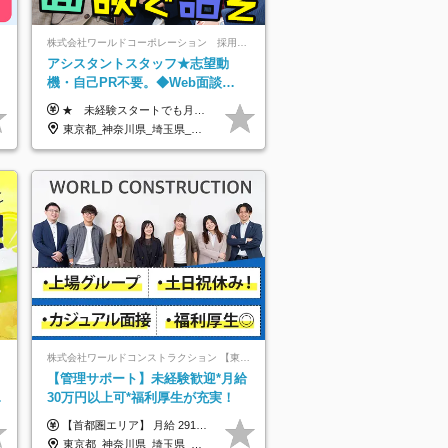
株式会社ワールドコーポレーション 採用事業部【上場グループ】
アシスタントスタッフ★志望動
機・自己PR不要。◆Web面談
OK◆完全週休2日◆年収700万円
★ 未経験スタートでも月収40万円以上も目指せます！ ★ ★ 試用期間6か月あり／給与・待遇に変更なし ★ ＼パターン①orパターン②で給与形態の選択が可能／ ＜パターン①＞ 月給+交通費+（残業代は全額別途支給） 【首都圏・関東・北信越】 月給30.0万円以上 【関西】 月給27.5万円以上 【中部】 月給26.5万円以上 【東北】 月給24.5万円以上 【北海道】 月給24.0万円以上 【九州・中四国】 月給25.5万円以上 ＜パターン②＞ 月給（固定残業代20H含む）+交通費+賞与年2回+残業代 （※20H場合を超過した場合は全額別途支給） 【首都圏・関東・北信越】 月給25.0万円以上 【関 西・中部】 月給24.5万円以上 【東 北・北海道・九州・中四国】 月給23.5万円以上 ※上記給与には固定残業代（月20H分）を含みます 固定残業代は残業の有無に関わらず支給し、超過分は別途全額支給いたします ①②の給与形態はご本人様と相談の上、最終的に会社が決定いたします （内定時に通知） ■給与改定年1回 ■(※)賞与年2回（昨年度支給実績2回／頑張りを評価） (※)支給条件に規定あり
可/p13
東京都_神奈川県_埼玉県_千葉県_大阪府_愛知県_北海道_青森県_岩手県_宮城県_秋田県_山形県_福島県_茨城県_栃木県_群馬県_新潟県_山梨県_長野県_富山県_石川県_福井県_静岡県_岐阜県_三重県_兵庫県_京都府_滋賀県_奈良県_和歌山県_広島県_岡山県_鳥取県_島根県_山口県_徳島県_香川県_愛媛県_高知県_福岡県_佐賀県_長崎県_大分県_宮崎県_鹿児島県_沖縄県
株式会社ワールドコンストラクション 【東証一部】 (ワールドホールディングス・グループ)
ト
【管理サポート】未経験歓迎*月給
／
30万円以上可*福利厚生が充実！
【首都圏エリア】 月給 291,800円以上 ＋ 各種手当 【北関東エリア】 月給 264,260円以上 ＋ 各種手当 【関西・四国エリア】 月給 278,040円以上 ＋ 各種手当 【中部エリア】 月給 278,040円以上 ＋ 各種手当 【北海道・東北エリア】 月給 247,000円以上 ＋ 各種手当 【九州エリア】 月給 235,540円以上 ＋ 各種手当 【中国エリア】 月給 250,460 円以上 ＋ 各種手当 ※全て年齢・経験・能力などを考慮します。 ※試用期間3ヶ月あり。その間の待遇に変動はありません。 ※固定残業代（20時間分）を含む 首都圏／37,800円以上 北関東／34,260円以上 関西・四国／36,040円以上 中部／36,040円以上 北海道・東北／32,000円以上 九州／30,540円以上 中国／32,460円以上 ※超過分は全額支給 初年度の年収 400万円～900万円
東京都_神奈川県_埼玉県_千葉県_大阪府_愛知県_北海道_青森県_岩手県_宮城県_秋田県_山形県_福島県_茨城県_栃木県_群馬県_新潟県_山梨県_長野県_富山県_石川県_福井県_静岡県_岐阜県_三重県_兵庫県_京都府_滋賀県_奈良県_和歌山県_広島県_岡山県_鳥取県_島根県_山口県_徳島県_香川県_愛媛県_高知県_福岡県_熊本県_佐賀県_長崎県_大分県_宮崎県_鹿児島県_沖縄県