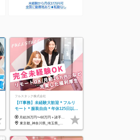
プ】
フルスタック株式会社
】
【IT事務】未経験大歓迎＊フルリ
モート＊服装自由＊年休125日以上
＊残業なし＊月給26万円以上
月給26万円〜60万円＋諸手当＋インセンティブ（２種）＋賞与 ★Point 設立から9ヶ月で全社員2万円の昇給実績 ※成果はしっかりと還元いたします！ ★Point 100％年収UPでの待遇提示も可能！ ※経験者であれば、100％年収アップも実現可能です。 ※試用期間最大2ヶ月/月給22万円〜
東京都_神奈川県_埼玉県_千葉県_茨城県