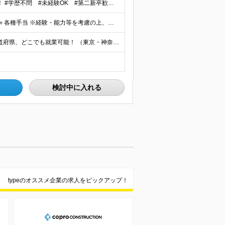
応募理由は「事務職にチャレンジしてみたい！」でOK！ #学歴不問 #未経験OK #第二新卒歓迎 ★1つでも当てはまれば、マッチング率高め★ □ オフィスワークデビューしたい方 □ 人をサポートする
月給28万円～35万円(固定残業代含む)+インセンティブ＋各種手当 ※経験・能力等を考慮の上、決定します。 ※残業はほとんどありませんが、発生した場合は時間外手当を100％支給します。 【固定残業
【フルリモート可／転勤なし／希望を考慮】 日本47都道府県、どこでも就業可能！ （東京・神奈川・埼玉・千葉・北海道・宮城・愛知・大阪・福岡・新潟など 各拠点近郊のプロジェクト先） 【Point】
検討中に入れる
typeのオススメ企業の求人をピックアップ！