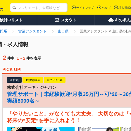
サイトマップ
ヘルプ
求人掲載
検討中リスト
スカウト
AIの求
門系
営業アシスタント
山口県
営業アシスタント × 山口県の
職・求人情報
2
1～2
件中
件を表示
PICK UP!
正社員
面接情報有
自己PR不要
株式会社アーキ・ジャパン
管理サポート｜未経験歓迎*月収35万円～可*20～30
実績8000名～
「やりたいこと」がなくても大丈夫。 大切なのは
将来の“安定”を手に入れよう！