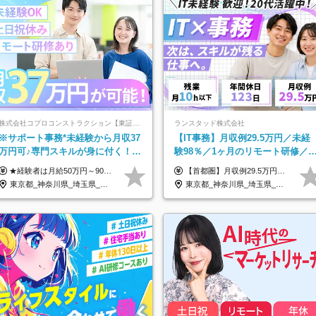
株式会社コプロコンストラクション【東証プライム上場コプロ・ホールディングス子会社】
ランスタッド株式会社
※サポート事務*未経験から月収37
【IT事務】月収例29.5万円／未経
万円可♪専門スキルが身に付く！
験98％／1ヶ月のリモート研修／
Web面接＆リモート研修も充実♪/a
卒・第二新卒歓迎／年間休日123
★経験者は月給50万円～90万円 【首都圏】 月給30万1230円〜 ⇒基本22万7000円+地域6万4230円+皆勤1万円 【群馬/栃木/茨城】 月給28万1090円〜 ⇒基本23万4000円+地域3万7090円+皆勤1万円 【大阪/京都/兵庫】 月給30万130円〜 ⇒基本23万5000円+地域5万5130円+皆勤1万円 【静岡/愛知/岐阜/三重】 月給28万5840円〜 ⇒基本23万円+地域4万5840円+皆勤1万円 【北海道】 月給25万2960円〜 ⇒基本22万4000円+地域1万8960円+皆勤1万円 【福岡/佐賀/長崎/大分/熊本】 月給25万800円〜 ⇒基本21万8000円+地域2万2800円+皆勤1万円 【宮城/山形/福島】 月給25万580円〜 ⇒基本21万8000円+地域2万2580円+皆勤1万円 【広島/岡山/山口】 月給27万1090円〜 ⇒基本23万4000円+地域2万7090円+皆勤1万円 ※残業代は1分単位で全額支給（みなし残業制度なし） ※上記給与は最低支給額です。経験・能力に応じて決定致します ※試用期間1ヶ月、最大6ヶ月まで延長する可能性あり(条件変更なし) ※今期より新賃金体系へ移行しました。詳細は面接時にご説明します
【首都圏】月収例29.5万円（月給26万円＋諸手当） 【東海・関西】月収例28.5万円（月給25万円＋諸手当） 【九州】月収例26万円（月給23万円＋諸手当） ※経験・スキル・前職給与を踏まえ、総合的に判断して決定します。 例：首都圏 月収例31万円（月給27万円＋諸手当） ◆各種手当 ・通勤手当（上限4万円まで） ・残業代手当（1分単位で全額支給） ※固定残業代制は採用しておりません ・資格取得支援 ◆昇給：年1回 ◆補足 ・研修中1ヶ月間は、時給1670円となります。 ・試用期間6ヶ月あり。その間の待遇に変更はありません。 ※詳細は面接時にご案内します。
日/OW
東京都_神奈川県_埼玉県_大阪府_愛知県_北海道_宮城県_広島県_福岡県
東京都_神奈川県_埼玉県_千葉県_大阪府_愛知県_兵庫県_京都府_福岡県