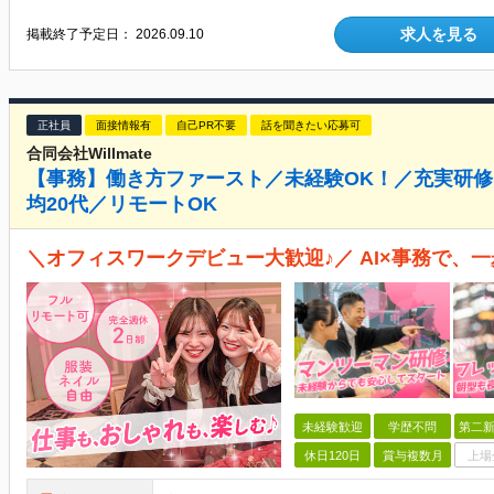
求人を見る
掲載終了予定日：
2026.09.10
正社員
面接情報有
自己PR不要
話を聞きたい応募可
合同会社Willmate
【事務】働き方ファースト／未経験OK！／充実研修
均20代／リモートOK
＼オフィスワークデビュー大歓迎♪／ AI×事務で、
未経験歓迎
学歴不問
第二新
休日120日
賞与複数月
上場