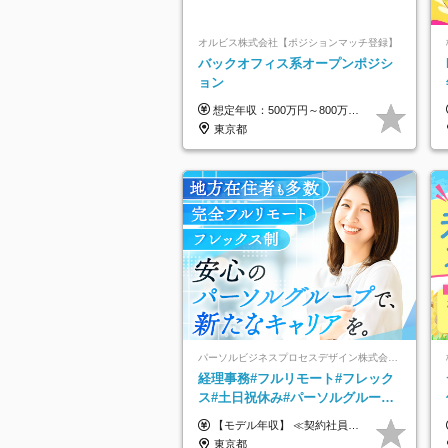
オルビス株式会社【ポジションマッチ登録】
バックオフィス系オープンポジシ
ョン
想定年収：500万円～800万円 ※ご経験やスキルに応じて決定します。 ※上記想定年収はあくまでも目安の金額であり、 選考を通じて上下する可能性があります。
東京都
パーソルビジネスプロセスデザイン株式会社 事業開発本部
経理事務#フルリモート#フレック
ス#土日祝休み#パーソルグループ#
年休120日以上#正社員登用あり#
【モデル年収】 ≪契約社員≫ 年収330万円 (基本給23万 ＋ 地区手当3万円 ＋ 賞与)：都内在住 年収264万円 (基本給21万 ＋ 賞与)：静岡県在住 --------------- ●月給21万円～28万9900円＋賞与（年2回）＋各種手当 ●1年目想定給与：年収264万円～364万円 ●経験やスキルに応じて優遇します！ ※お住まいの地域により0～3万円の地区手当を支給しております ※試用期間中（3ヶ月間）の雇用形態および待遇に差異はありません ※残業代については選考時に詳細をご説明します ※通算契約期間の上限は5年となります ≪アルバイト≫ ●時給1,250円～2,300円 ●経験やスキルに応じて優遇します！ ●ご希望に応じ、扶養内での勤務も可能です！ ※試用期間中の雇用形態および待遇に差異はありません
服装自由
東京都