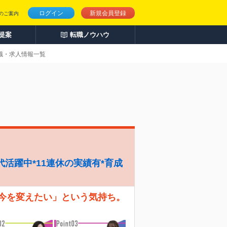
ログイン
新規会員登録
のご案内
人提案
転職ノウハウ
転職・求人情報一覧
代活躍中*11連休の実績有*育成
「今を変えたい」という気持ち。