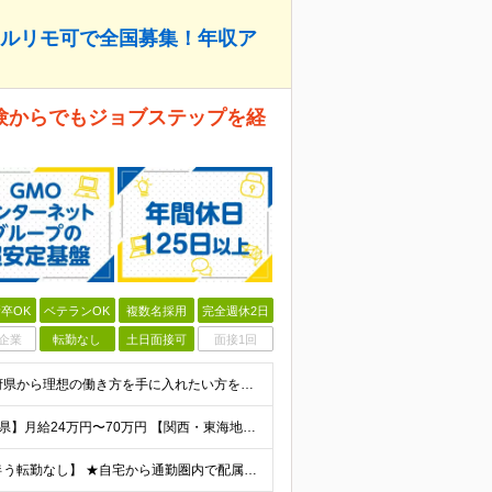
フルリモ可で全国募集！年収ア
験からでもジョブステップを経
卒OK
ベテランOK
複数名採用
完全週休2日
企業
転勤なし
土日面接可
面接1回
★未経験も大歓迎！学歴・職歴一切不問！全国47都道府県から理想の働き方を手に入れたい方を大募集！ 具体的には… ■職種・業界未経験でも大丈夫！ゼロからスタートを応援！ ■第二新卒の方も大歓迎！新たな
◆初年度想定年収：320万円〜840万円 【関東／一都三県】月給24万円〜70万円 【関西・東海地方】月給23万円〜65万円 【その他の地方等】月給22万円〜60万円 ※ご経験・スキル・前職給与などを
【全国47都道府県のプロジェクト先で募集！／転居を伴う転勤なし】 ★自宅から通勤圏内で配属します。 ■首都圏／東京、神奈川、埼玉、千葉 ■関東／茨城、栃木、群馬、山梨 ■関西／大阪、兵庫、京都、奈良