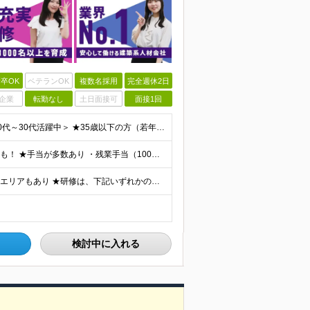
卒OK
ベテランOK
複数名採用
完全週休2日
企業
転勤なし
土日面接可
面接1回
＜学歴不問・第二新卒歓迎！業界、職種未経験歓迎！20代～30代活躍中＞ ★35歳以下の方（若年層の長期キャリア形成を図るため） ★フリーター・正社員未経験・社会人未経験OK ★転職回数が多い方もぜひ
★月収35万円も可能！ ★ゆくゆくは年収700～800万円も！ ★手当が多数あり ・残業手当（100％）★1分単位で支給 ・資格手当（最大月6万円） ・結婚/出産祝金（最大3万円） 【首都圏・北関東
★勤務地は希望を最大限考慮 ★直行直帰OK ★車通勤のエリアもあり ★研修は、下記いずれかの研修センターで行います ・東京校（東京本社とアクセスは同様） ・大阪校（大阪府大阪市中央区道修町 2-1-1
検討中に入れる