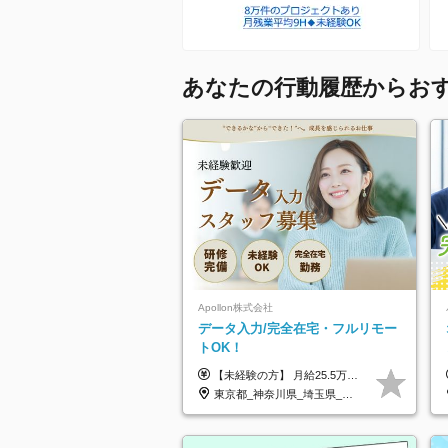
あなたの行動履歴からお
Apollon株式会社
データ入力/完全在宅・フルリモー
トOK！
【未経験の方】 月給25.5万円以上＋各種手当 【事務経験3年以上の方】 月給28万円以上＋各種手当 ※経験・スキル・年齢を考慮の上、決定します ※試用期間：3ヶ月(雇用形態は正社員、給与・待遇に変更はありません) ※残業代は全額別途支給 ※昇給：年1回（査定あり） ※賞与：年3回（業績に応じて支給） ＼努力がしっかり評価される環境です！／ 「どんなスキルを身につければ昇給できるか」が明確だから、 着実に成長しながら収入アップを目指せます。
東京都_神奈川県_埼玉県_千葉県_大阪府_愛知県_北海道_青森県_岩手県_宮城県_秋田県_山形県_福島県_茨城県_栃木県_群馬県_新潟県_山梨県_長野県_富山県_石川県_福井県_静岡県_岐阜県_三重県_兵庫県_京都府_滋賀県_奈良県_和歌山県_広島県_岡山県_鳥取県_島根県_山口県_徳島県_香川県_愛媛県_高知県_福岡県_熊本県_佐賀県_長崎県_大分県_宮崎県_鹿児島県_沖縄県