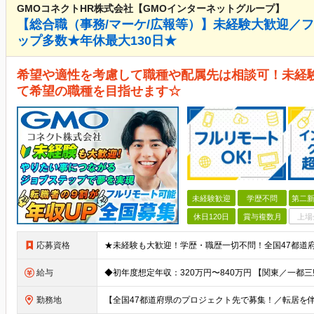
GMOコネクトHR株式会社【GMOインターネットグループ】
【総合職（事務/マーケ/広報等）】未経験大歓迎／
ップ多数★年休最大130日★
希望や適性を考慮して職種や配属先は相談可！未経
て希望の職種を目指せます☆
未経験歓迎
学歴不問
第二新
休日120日
賞与複数月
上場
応募資格
給与
勤務地