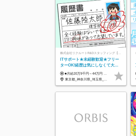
株式会社リクルートR&Dスタッフィング【リクルートグループ】
ITサポート★未経験歓迎★フリー
ターOK!経歴は気にしなくて大丈
夫★超大手リクルートグループの
■月給20万9千円～44万円 ※経験・能力・前給を考慮の上、決定いたします ※時間外手当100％支給 ※派遣就業先が変更となる場合には、就業規則、労使協定等に基づき賃金が変更となる可能性があります 「とにかく私生活重視」「残業があっても稼ぎたい」といった希望も配属の際に考慮します。 ＜手当＞ ■職務担当手当 ■通勤手当（上限月3万円） ■残業手当（全額支給） ■住宅手当（5割を会社負担／就業規則に定めるところによる） ■扶養手当 ■別居手当 ■資格試験受講料補助（資格ごとに社内規定により決定） ■資格取得奨励金 （資格により2万円～20万円の祝金支給） ◎一例 ・基本情報技術者（5万円） ・プロジェクトマネージャー試験（10万円） ・応用情報技術者試験（10万円） ・ITストラテジスト試験（10万円） ・エンベデッドシステムスペシャリスト試験（10万円） ・ディジタル技術検定（情報1級：10万円、制御1級：10万円、情報2級、制御2級：5万円 ・TOEIC（R）テスト（600～729点：5万円、 730～799点：10万円、800点以上：15万円） など
正社員/sg
東京都_神奈川県_埼玉県_千葉県_大阪府_愛知県_青森県_岩手県_宮城県_秋田県_山形県_福島県_茨城県_栃木県_群馬県_山梨県_長野県_福井県_静岡県_岐阜県_三重県_兵庫県_京都府_滋賀県_奈良県_広島県_岡山県_山口県_香川県_福岡県_熊本県_佐賀県_長崎県_大分県_宮崎県_鹿児島県