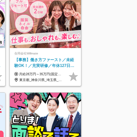
合同会社Willmate
【事務】働き方ファースト／未経
既
験OK！／充実研修／年休127日～
／残業なし／平均20代／リモート
月給28万円～35万円(固定残業代含む)+インセンティブ＋各種手当 ※経験・能力等を考慮の上、決定します。 ※残業はほとんどありませんが、発生した場合は時間外手当を100％支給します。 【固定残業代について】 なし（残業代は、実際の労働時間に応じて別途全額支給）
OK
東京都_神奈川県_埼玉県_千葉県_大阪府_愛知県_北海道_青森県_岩手県_宮城県_秋田県_山形県_福島県_茨城県_栃木県_群馬県_新潟県_山梨県_長野県_富山県_石川県_福井県_静岡県_岐阜県_三重県_兵庫県_京都府_滋賀県_奈良県_和歌山県_広島県_岡山県_鳥取県_島根県_山口県_徳島県_香川県_愛媛県_高知県_福岡県_熊本県_佐賀県_長崎県_大分県_宮崎県_鹿児島県_沖縄県_海外