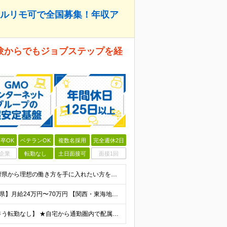
フルリモ可で全国募集！年収ア
験からでもジョブステップを経
卒OK
ベテランOK
複数名採用
完全週休2日
企業
転勤なし
土日面接可
面接1回
★未経験も大歓迎！学歴・職歴一切不問！全国47都道府県から理想の働き方を手に入れたい方を大募集！ 具体的には… ■職種・業界未経験でも大丈夫！ゼロからスタートを応援！ ■第二新卒の方も大歓迎！新たな
◆初年度想定年収：320万円〜840万円 【関東／一都三県】月給24万円〜70万円 【関西・東海地方】月給23万円〜65万円 【その他の地方等】月給22万円〜60万円 ※ご経験・スキル・前職給与などを
【全国47都道府県のプロジェクト先で募集！／転居を伴う転勤なし】 ★自宅から通勤圏内で配属します。 ■首都圏／東京、神奈川、埼玉、千葉 ■関東／茨城、栃木、群馬、山梨 ■関西／大阪、兵庫、京都、奈良