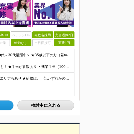
卒OK
ベテランOK
複数名採用
完全週休2日
企業
転勤なし
土日面接可
面接1回
＜学歴不問・第二新卒歓迎！業界、職種未経験歓迎！20代～30代活躍中＞ ★35歳以下の方（若年層の長期キャリア形成を図るため） ★フリーター・正社員未経験・社会人未経験OK ★転職回数が多い方もぜひ
★月収35万円も可能！ ★ゆくゆくは年収700～800万円も！ ★手当が多数あり ・残業手当（100％）★1分単位で支給 ・資格手当（最大月6万円） ・結婚/出産祝金（最大3万円） 【首都圏・北関東
★勤務地は希望を最大限考慮 ★直行直帰OK ★車通勤のエリアもあり ★研修は、下記いずれかの研修センターで行います ・東京校（東京本社とアクセスは同様） ・大阪校（大阪府大阪市中央区道修町 2-1-1
検討中に入れる