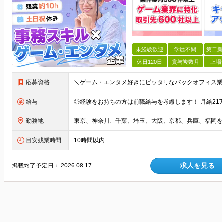
未経験歓迎
学歴不問
第二新
休日120日
賞与複数月
上場
応募資格
給与
勤務地
目安残業時間
10時間以内
求人を見る
掲載終了予定日：
2026.08.17