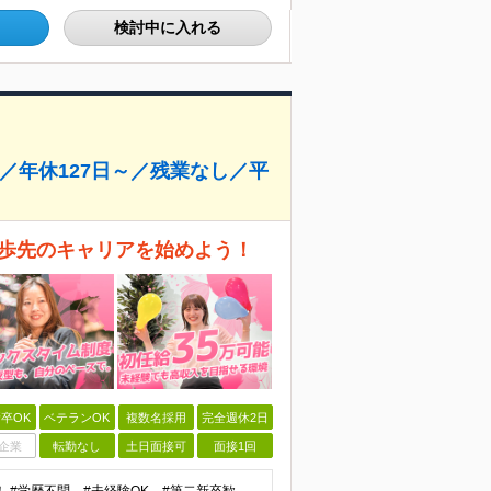
検討中に入れる
／年休127日～／残業なし／平
一歩先のキャリアを始めよう！
卒OK
ベテランOK
複数名採用
完全週休2日
企業
転勤なし
土日面接可
面接1回