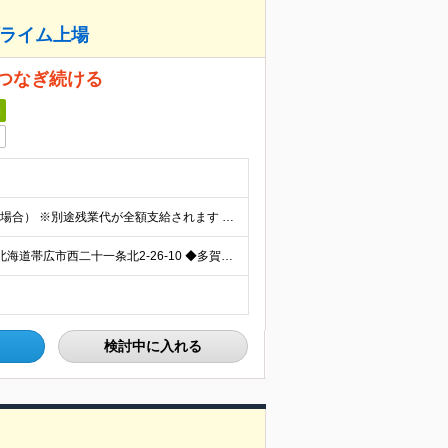
プライム上場
つなぎ続ける
日
年収386万円～450万円 月給20万円～（全国転勤ありの場合） ※別途残業代が全額支給されます ※試用期間3ヵ月あり。試用期間中の給与・待遇に差異はありません。
以下いずれかの拠点へ配属となります。 ◆帯広駐在所 北海道帯広市西二十一条北2-26-10 ◆多賀城DC 宮城県多賀城市八幡字一本柳117-16 ◆昭島DC 東京都昭島市武蔵野2-5-28 ◆
検討中に入れる