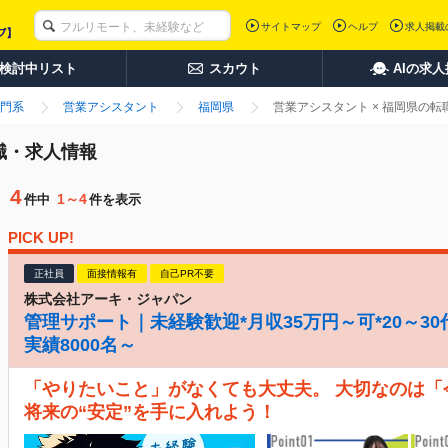
サイトマップ
ヘルプ
求人掲載
検討中リスト
スカウト
AIの求
門系
営業アシスタント
福岡県
営業アシスタント × 福岡県の
職・求人情報
4
1～4
件中
件を表示
PICK UP!
正社員
面接情報有
自己PR不要
株式会社アーキ・ジャパン
管理サポート｜未経験歓迎*月収35万円～可*20～30
実績8000名～
「やりたいこと」がなくても大丈夫。 大切なのは
将来の“安定”を手に入れよう！