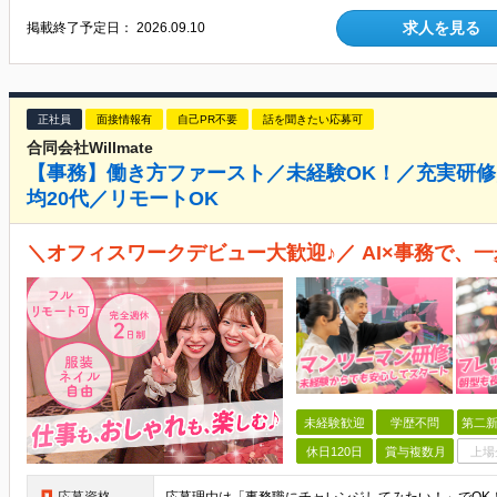
求人を見る
掲載終了予定日：
2026.09.10
正社員
面接情報有
自己PR不要
話を聞きたい応募可
合同会社Willmate
【事務】働き方ファースト／未経験OK！／充実研修
均20代／リモートOK
＼オフィスワークデビュー大歓迎♪／ AI×事務で、
未経験歓迎
学歴不問
第二新
休日120日
賞与複数月
上場