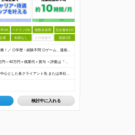
卒OK
ベテランOK
複数名採用
完全週休2日
企業
転勤なし
土日面接可
面接1回
＼ゲーム・エンタメ好きにピッタリなバックオフィス業務！／ ◎学歴・経験不問 ◎ゲーム、漫画、VTuber、配信、YouTubeなどが好きな方 ◎事務経験をお持ちの方は歓迎！ Ｌ一般事務をはじめ人事、営
◎経験をお持ちの方は前職給与を考慮します！ 月給21万円～40万円＋残業代＋賞与 ＜評価は『総合評価』を採用＞ 当社では一人ひとりのスキルや貢献度に見合った『総合評価』を行っています。 担当者と定
東京、神奈川、千葉、埼玉、大阪、京都、兵庫、福岡を中心とした各クライアント先 または本社・各支店（大阪・福岡） ※ご希望を考慮して配属先を決定。転勤はありません。 ※就業先は人気エリアに集中しており
検討中に入れる