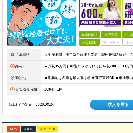
未経験歓迎
学歴不問
第二新
休日120日
賞与複数月
上場
応募資格
給与
勤務地
目安残業時間
20時間以内
求人を見る
掲載終了予定日：
2026.08.24
NEW
正社員
自己PR不要