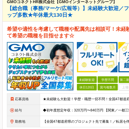
GMOコネクトHR株式会社【GMOインターネットグループ】
【総合職（事務/マーケ/広報等）】未経験大歓迎／
ップ多数★年休最大130日★
希望や適性を考慮して職種や配属先は相談可！未経
て希望の職種を目指せます☆
未経験歓迎
学歴不問
第二新
休日120日
賞与複数月
上場
応募資格
給与
勤務地