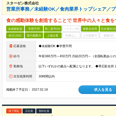
スターゼン株式会社
営業所事務／未経験OK／食肉業界トップシェア／
食の感動体験を創造することで 世界中の人々と食を
未経験歓迎
学歴不問
第二新卒OK
ベテランOK
複数名採用
完全週休2
休日120日
賞与複数月
上場企業
転勤なし
土日面接可
面接1回
応募資格
◆未経験OK ◆学歴不問
給与
勤務地
目安残業時間
30時間以内
求人を見る
掲載終了予定日：
2027.02.18
終了間近
正社員
契約社員