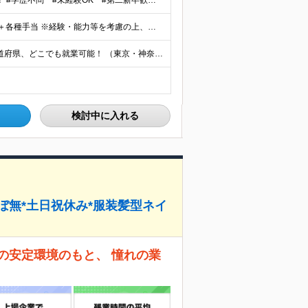
応募理由は「事務職にチャレンジしてみたい！」でOK！ #学歴不問 #未経験OK #第二新卒歓迎 ★1つでも当てはまれば、マッチング率高め★ □ オフィスワークデビューしたい方 □ 人をサポートする
月給28万円～35万円(固定残業代含む)+インセンティブ＋各種手当 ※経験・能力等を考慮の上、決定します。 ※残業はほとんどありませんが、発生した場合は時間外手当を100％支給します。 【固定残業
【フルリモート可／転勤なし／希望を考慮】 日本47都道府県、どこでも就業可能！ （東京・神奈川・埼玉・千葉・北海道・宮城・愛知・大阪・福岡・新潟など 各拠点近郊のプロジェクト先） 【Point】
検討中に入れる
ぼ無*土日祝休み*服装髪型ネイ
の安定環境のもと、 憧れの業