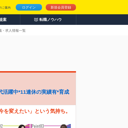
ログイン
新規会員登録
のご案内
人提案
転職ノウハウ
転職・求人情報一覧
代活躍中*11連休の実績有*育成
「今を変えたい」という気持ち。