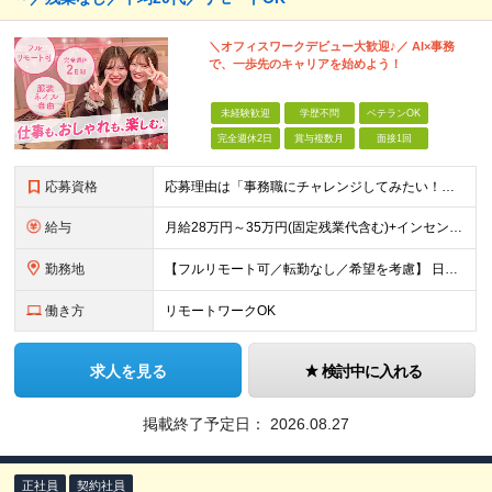
＼オフィスワークデビュー大歓迎♪／ AI×事務
で、一歩先のキャリアを始めよう！
未経験歓迎
学歴不問
ベテランOK
完全週休2日
賞与複数月
面接1回
応募資格
応募理由は「事務職にチャレンジしてみたい！」でOK！ #学歴不問 #未経験OK #第二新卒歓迎 ★1つでも当てはまれば、マッチング率高め★ □ オフィスワークデビューしたい方 □ 人をサポートする
給与
月給28万円～35万円(固定残業代含む)+インセンティブ＋各種手当 ※経験・能力等を考慮の上、決定します。 ※残業はほとんどありませんが、発生した場合は時間外手当を100％支給します。 【固定残業
勤務地
【フルリモート可／転勤なし／希望を考慮】 日本47都道府県、どこでも就業可能！ （東京・神奈川・埼玉・千葉・北海道・宮城・愛知・大阪・福岡・新潟など 各拠点近郊のプロジェクト先） 【Point】
働き方
リモートワークOK
求人を見る
検討中に入れる
掲載終了予定日：
2026.08.27
正社員
契約社員