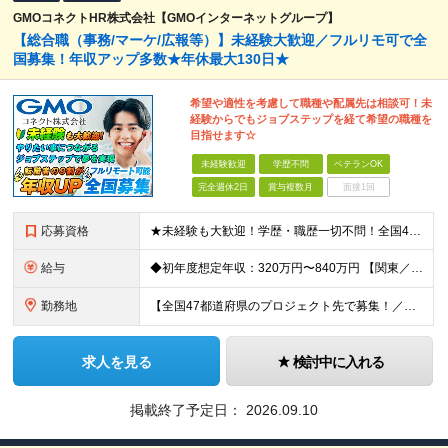
GMOコネクトHR株式会社【GMOインターネットグループ】
【総合職（事務/マーケ/広報等）】未経験大歓迎／フルリモ可で全
国募集！年収アップ多数★年休最大130日★
希望や適性を考慮して職種や配属先は相談可！未
経験からでもジョブステップを経て希望の職種を
目指せます☆
未経験歓迎
学歴不問
ベテランOK
完全週休2日
賞与複数月
面接1回
応募資格
★未経験も大歓迎！学歴・職歴一切不問！全国47都道府県から理想の働き方を手に入れたい方を大募集！ 具体的には… ■職種・業界未経験でも大丈夫！ゼロからスタートを応援！ ■第二新卒の方も大歓迎！新たな
給与
◆初年度想定年収：320万円〜840万円 【関東／一都三県】月給24万円〜70万円 【関西・東海地方】月給23万円〜65万円 【その他の地方等】月給22万円〜60万円 ※ご経験・スキル・前職給与などを
勤務地
【全国47都道府県のプロジェクト先で募集！／転居を伴う転勤なし】 ★自宅から通勤圏内で配属します。 ■首都圏／東京、神奈川、埼玉、千葉 ■関東／茨城、栃木、群馬、山梨 ■関西／大阪、兵庫、京都、奈良
求人を見る
検討中に入れる
掲載終了予定日：
2026.09.10