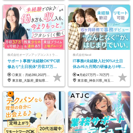
株式会社オープンアップコンストラクション（東証プライム上場グループ）
株式会社Nexil
サポート事務*未経験OK*PC研
IT事務#未経験入社90%#土日
修あり*土日祝休*月収37万円
休み#6カ月間の研修あり#年休
可*面接1回/o
125日以上#残業月5h以下#リ
◎東京：月給280,202円～402,430円 ◎大阪：月給269,824円～392,052円 ◎名古屋：月給285,967円～408,195円 ◎その他：月給265,212円～387,440円 ※試用期間3か月／待遇は研修期間中のみ変更あり （東京：23.9万円～、大阪：月給23.4万円～、名古屋：月給24.2万円～、その他：月給23.1万円～） ※固定残業代（配属後に支給）・一律手当を含む ※固定残業代は残業がない場合も支給し、超過分は別途支給する ※年齢、経験、能力を考慮し、支給額を決定します。
■月給27万円～70万円 ※経験・スキルなどを考慮して決定します。 ※上記金額には固定残業代（月15時間相当分／26,300円～73,500円）を含みます。 超過分は別途支給します。 ★最大200万円の昇給アップを叶えたメンバーも！ ￣￣￣V￣￣￣￣￣￣￣￣￣￣￣￣￣￣￣￣￣￣￣ 社員の頑張りはしっかり評価・還元！ はじめは経験がなくても、頑張り次第で早期キャリアアップも狙える環境が充実！ 実際に、昇給で最大200万円給与が上がった先輩社員も活躍中！ 社員のモチベーションも高く維持しながら働けます◎ ★一人でも多くの方とお会いしたいと考えています！ ￣￣￣V￣￣￣￣￣￣￣￣￣￣￣￣￣￣￣￣￣￣￣￣ 現在活躍中の先輩たちの前職は、営業や飲食、 美容師や銀行員、アパレル店員など、多彩！ パソコンが苦手だったメンバーも今では第一線で活躍中です！
モート可
東京都_大阪府_愛知県_北海道_宮城県_新潟県_石川県_静岡県_広島県_福岡県_沖縄県
東京都_神奈川県_埼玉県_千葉県_大阪府_愛知県_北海道_青森県_岩手県_宮城県_秋田県_山形県_福島県_茨城県_栃木県_群馬県_新潟県_山梨県_長野県_富山県_石川県_福井県_静岡県_岐阜県_三重県_兵庫県_京都府_滋賀県_奈良県_和歌山県_広島県_岡山県_鳥取県_島根県_山口県_徳島県_香川県_愛媛県_高知県_福岡県_熊本県_佐賀県_長崎県_大分県_宮崎県_鹿児島県_沖縄県