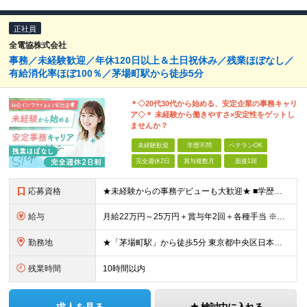
正社員
全電協株式会社
事務／未経験歓迎／年休120日以上＆土日祝休み／残業ほぼなし／
有給消化率ほぼ100％／茅場町駅から徒歩5分
＊◇20代30代から始める、安定企業の事務キャリ
ア◇＊ 未経験から働きやすさ×安定性をゲットし
ませんか？
未経験歓迎
学歴不問
ベテランOK
完全週休2日
賞与複数月
面接1回
応募資格
★未経験からの事務デビューも大歓迎★ ■学歴不問 ■基本的なパソコン操作（Excel等）・メール対応ができる方
給与
月給22万円～25万円＋賞与年2回＋各種手当 ※スキル・経験・能力を考慮して決定します。 ※残業代については面接時にご相談いたします ※試用期間3カ月あり（給与・待遇に変更はありません）
勤務地
★「茅場町駅」から徒歩5分 東京都中央区日本橋茅場町2丁目1-13 ※(変更の範囲)上記を除く当社関連勤務地
残業時間
10時間以内