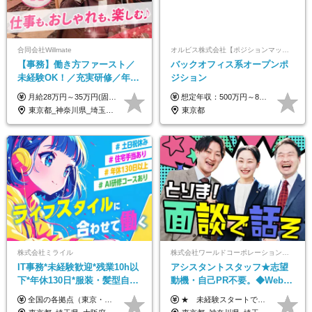
合同会社Willmate
オルビス株式会社【ポジションマッチ登録】
【事務】働き方ファースト／
バックオフィス系オープンポ
未経験OK！／充実研修／年休
ジション
127日～／残業なし／平均20代
月給28万円～35万円(固定残業代含む)+インセンティブ＋各種手当 ※経験・能力等を考慮の上、決定します。 ※残業はほとんどありませんが、発生した場合は時間外手当を100％支給します。 【固定残業代について】 なし（残業代は、実際の労働時間に応じて別途全額支給）
想定年収：500万円～800万円 ※ご経験やスキルに応じて決定します。 ※上記想定年収はあくまでも目安の金額であり、 選考を通じて上下する可能性があります。
／リモートOK
東京都_神奈川県_埼玉県_千葉県_大阪府_愛知県_北海道_青森県_岩手県_宮城県_秋田県_山形県_福島県_茨城県_栃木県_群馬県_新潟県_山梨県_長野県_富山県_石川県_福井県_静岡県_岐阜県_三重県_兵庫県_京都府_滋賀県_奈良県_和歌山県_広島県_岡山県_鳥取県_島根県_山口県_徳島県_香川県_愛媛県_高知県_福岡県_熊本県_佐賀県_長崎県_大分県_宮崎県_鹿児島県_沖縄県_海外
東京都
株式会社ミライル
株式会社ワールドコーポレーション 採用事業部【上場グループ】
IT事務*未経験歓迎*残業10h以
アシスタントスタッフ★志望
下*年休130日*服装・髪型自由
動機・自己PR不要。◆Web面
*AI研修あり*住宅手当あり*転
談OK◆完全週休2日◆年収700
全国の各拠点（東京・埼玉・新潟・福岡・大阪）で募集中！ 給与は以下の通り、勤務地により異なります。 新潟勤務の場合 201,000円〜201,000円（試用期間変更なし）＋賞与 東京・埼玉勤務の場合 225,000円〜250,000円（試用期間 220,000円）＋賞与 福岡勤務の場合 182,000円〜220,000円（試用期間182,000円）＋賞与 大阪勤務の場合 210,000円〜210,000円（試用期間変更なし）＋賞与 初年度想定年収：280～300万円 ※残業代は全額支給します（1分単位でお支払いします） ※試用期間6ヵ月。試用期間中でも条件変わらず。 ※土日祝含めた勤務可能な方は、土日手当10,000円（毎月）を別途支給。
★ 未経験スタートでも月収40万円以上も目指せます！ ★ ★ 試用期間6か月あり／給与・待遇に変更なし ★ ＼パターン①orパターン②で給与形態の選択が可能／ ＜パターン①＞ 月給+交通費+（残業代は全額別途支給） 【首都圏・関東・北信越】 月給30.0万円以上 【関西】 月給27.5万円以上 【中部】 月給26.5万円以上 【東北】 月給24.5万円以上 【北海道】 月給24.0万円以上 【九州・中四国】 月給25.5万円以上 ＜パターン②＞ 月給（固定残業代20H含む）+交通費+賞与年2回+残業代 （※20H場合を超過した場合は全額別途支給） 【首都圏・関東・北信越】 月給25.0万円以上 【関 西・中部】 月給24.5万円以上 【東 北・北海道・九州・中四国】 月給23.5万円以上 ※上記給与には固定残業代（月20H分）を含みます 固定残業代は残業の有無に関わらず支給し、超過分は別途全額支給いたします ①②の給与形態はご本人様と相談の上、最終的に会社が決定いたします （内定時に通知） ■給与改定年1回 ■(※)賞与年2回（昨年度支給実績2回／頑張りを評価） (※)支給条件に規定あり
勤なし
万円可/p13