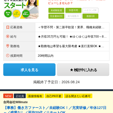
ビューしませんか？
未経験歓迎
学歴不問
ベテランOK
完全週休2日
賞与複数月
面接1回
応募資格
＜学歴不問・第二新卒歓迎！業界、職種未経験歓迎！20代～30代活躍中＞ ★35歳以下の方（若年層の長期キャリア形成を図るため） ★フリーター・正社員未経験・社会人未経験OK ★転職回数が多い方もぜひ
給与
★月収35万円も可能！ ★ゆくゆくは年収700～800万円も！ ★手当が多数あり ・残業手当（100％）★1分単位で支給 ・資格手当（最大月6万円） ・結婚/出産祝金（最大3万円） 【首都圏・北関東
勤務地
★勤務地は希望を最大限考慮 ★直行直帰OK ★車通勤のエリアもあり ★研修は、下記いずれかの研修センターで行います ・東京校（東京本社とアクセスは同様） ・大阪校（大阪府大阪市中央区道修町 2-1-1
残業時間
20時間以内
求人を見る
検討中に入れる
掲載終了予定日：
2026.08.24
NEW
正社員
面接情報有
自己PR不要
話を聞きたい応募可
合同会社Willmate
【事務】働き方ファースト／未経験OK！／充実研修／年休127日
～／残業なし／平均20代／リモートOK