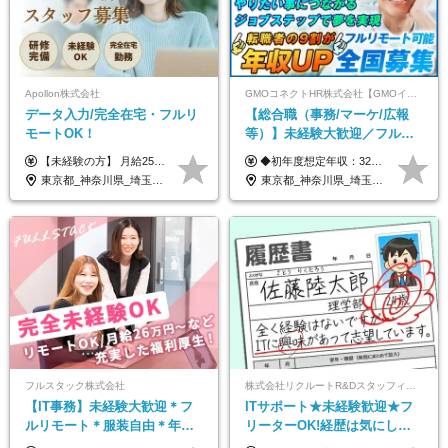
Apollon株式会社
GMOコネクトHR株式会社【GMOインターネットグループ】
データ入力/完全在宅・フルリ
【総合職（事務/マーケ/広報
モートOK！
等）】未経験大歓迎／フルリ
モ可で全国募集！年収アップ
【未経験の方】 月給25.5万円以上＋各種手当 【事務経験3年以上の方】 月給28万円以上＋各種手当 ※経験・スキル・年齢を考慮の上、決定します ※試用期間：3ヶ月(雇用形態は正社員、給与・待遇に変更はありません) ※残業代は全額別途支給 ※昇給：年1回（査定あり） ※賞与：年3回（業績に応じて支給） ＼努力がしっかり評価される環境です！／ 「どんなスキルを身につければ昇給できるか」が明確だから、 着実に成長しながら収入アップを目指せます。
◆初年度想定年収：320万円〜840万円 【関東／一都三県】月給24万円〜70万円 【関西・東海地方】月給23万円〜65万円 【その他の地方等】月給22万円〜60万円 ※ご経験・スキル・前職給与などを考慮の上決定いたします。 ◉固定残業代制（固定残業代10,000円含） 固定残業代は7時間分・時間超過分は追加支給 ≪月給例≫ ・月給54万円（29歳／入社3年目） ・月給38万円（26歳／入社2年目） ・月給28万円（24歳／入社1年目） ※試用期間は6ヶ月で、その間の雇用形態は契約社員です。そのほかの条件に変更はありません。
多数★年休最大130日★
東京都_神奈川県_埼玉県_千葉県_大阪府_愛知県_北海道_青森県_岩手県_宮城県_秋田県_山形県_福島県_茨城県_栃木県_群馬県_新潟県_山梨県_長野県_富山県_石川県_福井県_静岡県_岐阜県_三重県_兵庫県_京都府_滋賀県_奈良県_和歌山県_広島県_岡山県_鳥取県_島根県_山口県_徳島県_香川県_愛媛県_高知県_福岡県_熊本県_佐賀県_長崎県_大分県_宮崎県_鹿児島県_沖縄県
東京都_神奈川県_埼玉県_千葉県_大阪府_愛知県_北海道_青森県_岩手県_宮城県_秋田県_山形県_福島県_茨城県_栃木県_群馬県_新潟県_山梨県_長野県_富山県_石川県_福井県_静岡県_岐阜県_三重県_兵庫県_京都府_滋賀県_奈良県_和歌山県_広島県_岡山県_鳥取県_島根県_山口県_徳島県_香川県_愛媛県_高知県_福岡県_熊本県_佐賀県_長崎県_大分県_宮崎県_鹿児島県_沖縄県
フルスタック株式会社
株式会社リクルートR&Dスタッフィング【リクルートグループ】
【IT事務】未経験大歓迎＊フ
ITサポート★未経験歓迎★フ
ルリモート＊服装自由＊年休
リーターOK!経歴は気にしな
125日以上＊残業なし＊月給26
くて大丈夫★超大手リクルー