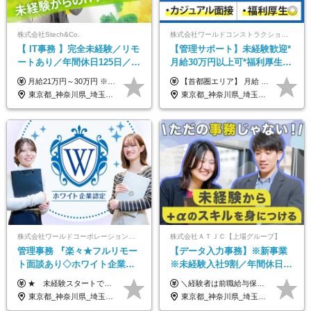
株式会社Stech&Co.
株式会社ワールドコンストラクション 【東証一部】 (ワールドホールディングス・グループ)
【 IT事務 】完全未経験／リモ
【管理サポート】未経験歓迎*
ートあり／年間休日125日／残
月給30万円以上可*福利厚生が
業なし／産休育休あり／服
充実！
月給21万円～30万円 ※試用期間3ヶ月間の待遇に変動はありません。 ※みなし残業代(月20時間分29,725円～)を含む。（※超過分は追加支給）
【首都圏エリア】 月給 291,800円以上 ＋ 各種手当 【北関東エリア】 月給 264,260円以上 ＋ 各種手当 【関西・四国エリア】 月給 278,040円以上 ＋ 各種手当 【中部エリア】 月給 278,040円以上 ＋ 各種手当 【北海道・東北エリア】 月給 247,000円以上 ＋ 各種手当 【九州エリア】 月給 235,540円以上 ＋ 各種手当 【中国エリア】 月給 250,460 円以上 ＋ 各種手当 ※全て年齢・経験・能力などを考慮します。 ※試用期間3ヶ月あり。その間の待遇に変動はありません。 ※固定残業代（20時間分）を含む 首都圏／37,800円以上 北関東／34,260円以上 関西・四国／36,040円以上 中部／36,040円以上 北海道・東北／32,000円以上 九州／30,540円以上 中国／32,460円以上 ※超過分は全額支給 初年度の年収 400万円～900万円
装・髪型自由／毎年昇給
東京都_神奈川県_埼玉県_千葉県_大阪府_愛知県_北海道_青森県_岩手県_宮城県_秋田県_山形県_福島県_茨城県_栃木県_群馬県_新潟県_山梨県_長野県_富山県_石川県_福井県_静岡県_岐阜県_三重県_兵庫県_京都府_滋賀県_奈良県_和歌山県_広島県_岡山県_鳥取県_島根県_山口県_徳島県_香川県_愛媛県_高知県_福岡県_熊本県_佐賀県_長崎県_大分県_宮崎県_鹿児島県_沖縄県
東京都_神奈川県_埼玉県_千葉県_大阪府_愛知県_北海道_青森県_岩手県_宮城県_秋田県_山形県_福島県_茨城県_栃木県_群馬県_新潟県_山梨県_長野県_富山県_石川県_福井県_静岡県_岐阜県_三重県_兵庫県_京都府_滋賀県_奈良県_和歌山県_広島県_岡山県_鳥取県_島根県_山口県_徳島県_香川県_愛媛県_高知県_福岡県_熊本県_佐賀県_長崎県_大分県_宮崎県_鹿児島県_沖縄県
株式会社ワールドコーポレーション 採用事業部【上場グループ】
株式会社ＡＴＪＣ【上場グループ】
管理事務 『楽々★フルリモー
【データ入力事務】※新事業
ト面談あり◇ホワイト企業認
※未経験入社9割／年間休日
定受賞◇完全週休2日◇賞与年
124日／月 残業13h／土日祝休
★ 未経験スタートでも月収40万円以上も目指せます！ ★ ★ 試用期間6か月あり／給与・待遇に変更なし ★ ＼パターン①orパターン②で給与形態の選択が可能／ ＜パターン①＞ 月給+交通費+（残業代は全額別途支給） 【首都圏・関東・北信越】 月給30.0万円以上 【関西】 月給27.5万円以上 【中部】 月給26.5万円以上 【東北】 月給24.5万円以上 【北海道】 月給24.0万円以上 【九州・中四国】 月給25.5万円以上 ＜パターン②＞ 月給（固定残業代20H含む）+交通費+賞与年2回+残業代 （※20H場合を超過した場合は全額別途支給） 【首都圏・関東・北信越】 月給25.0万円以上 【関 西・中部】 月給24.5万円以上 【東 北・北海道・九州・中四国】 月給23.5万円以上 ※上記給与には固定残業代（月20H分）を含みます 固定残業代は残業の有無に関わらず支給し、超過分は別途全額支給いたします ①②の給与形態はご本人様と相談の上、最終的に会社が決定いたします （内定時に通知） ■給与改定年1回 ■(※)賞与年2回（昨年度支給実績2回／頑張りを評価） (※)支給条件に規定あり
＼経験者は前職給与保証！／ 月給23万円～33万円＋各種手当 ☆給与改定年2回あり！ ※上記金額には固定残業代（31,081円～44,595円／20時間分）を含みます。 ※超過分は別途支給します。 ★試用期間：6ヶ月 未経験の場合、試用期間中は月給21万円（固定残業代12,353円／8時間分）となります。ただし、2026年7月1日以降は給与改定に伴い、試用期間の途中であっても、月給230,000円（固定残業代31,081円／20時間分）を適用します。 ※超過分は別途支給します。
2回 /p13
み／給与改定年2回
東京都_神奈川県_埼玉県_千葉県_大阪府_愛知県_北海道_青森県_岩手県_宮城県_秋田県_山形県_福島県_茨城県_栃木県_群馬県_新潟県_山梨県_長野県_富山県_石川県_福井県_静岡県_岐阜県_三重県_兵庫県_京都府_滋賀県_奈良県_和歌山県_広島県_岡山県_鳥取県_島根県_山口県_徳島県_香川県_愛媛県_高知県_福岡県_熊本県_佐賀県_長崎県_大分県_宮崎県_鹿児島県_沖縄県
東京都_神奈川県_埼玉県_千葉県