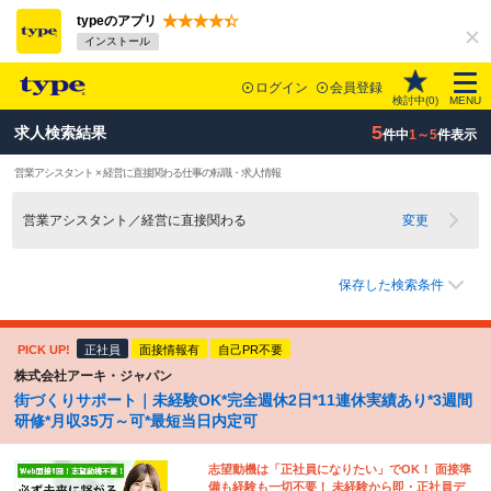
typeのアプリ
インストール
ログイン
会員登録
検討中(
0
)
MENU
5
求人検索結果
件中
1～5
件表示
営業アシスタント × 経営に直接関わる仕事の転職・求人情報
営業アシスタント／経営に直接関わる
変更
保存した検索条件
PICK UP!
正社員
面接情報有
自己PR不要
株式会社アーキ・ジャパン
街づくりサポート｜未経験OK*完全週休2日*11連休実績あり*3週間
研修*月収35万～可*最短当日内定可
志望動機は「正社員になりたい」でOK！ 面接準
備も経験も一切不要！ 未経験から即・正社員デ