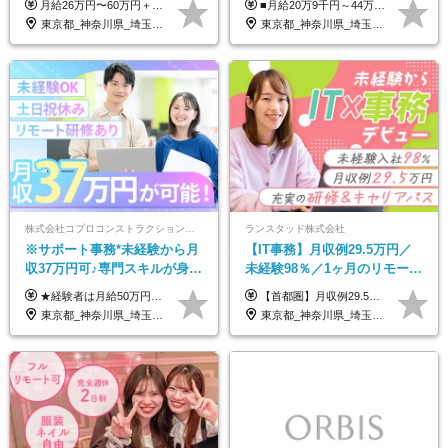
月給26万円〜60万円＋諸手当＋インセンティブ（２種）＋賞与 ★Point 設立から9ヶ月で全社員2万円の昇給実績 ※成果はしっかりと還元いたします！ ★Point 100％年収UPでの待遇提示も可能！ ※経験者であれば、100％年収アップも実現可能です。 ※試用期間最大2ヶ月/月給22万円〜
■月給20万9千円～44万円 ※経験・能力・前給を考慮の上、決定いたします ※時間外手当100％支給 ※派遣就業先が変更となる場合には、就業規則、労使協定等に基づき賃金が変更となる可能性があります 「とにかく私生活重視」「残業があっても稼ぎたい」といった希望も配属の際に考慮します。 ＜手当＞ ■職務担当手当 ■通勤手当（上限月3万円） ■残業手当（全額支給） ■住宅手当（5割を会社負担／就業規則に定めるところによる） ■扶養手当 ■別居手当 ■資格試験受講料補助（資格ごとに社内規定により決定） ■資格取得奨励金 （資格により2万円～20万円の祝金支給） ◎一例 ・基本情報技術者（5万円） ・プロジェクトマネージャー試験（10万円） ・応用情報技術者試験（10万円） ・ITストラテジスト試験（10万円） ・エンベデッドシステムスペシャリスト試験（10万円） ・ディジタル技術検定（情報1級：10万円、制御1級：10万円、情報2級、制御2級：5万円 ・TOEIC（R）テスト（600～729点：5万円、 730～799点：10万円、800点以上：15万円） など
万円以上
トグループの正社員/sg
東京都_神奈川県_埼玉県_千葉県_茨城県
東京都_神奈川県_埼玉県_千葉県_大阪府_愛知県_青森県_岩手県_宮城県_秋田県_山形県_福島県_茨城県_栃木県_群馬県_山梨県_長野県_福井県_静岡県_岐阜県_三重県_兵庫県_京都府_滋賀県_奈良県_広島県_岡山県_山口県_香川県_福岡県_熊本県_佐賀県_長崎県_大分県_宮崎県_鹿児島県
株式会社コプロコンストラクション【東証プライム上場コプロ・ホールディングス子会社】
ランスタッド株式会社
※サポート事務*未経験から月
【IT事務】月収例29.5万円／
収37万円可♪専門スキルが身に
未経験98％／1ヶ月のリモート
付く！Web面接＆リモート研
研修／既卒・第二新卒歓迎／
★経験者は月給50万円～90万円 【首都圏】 月給30万1230円〜 ⇒基本22万7000円+地域6万4230円+皆勤1万円 【群馬/栃木/茨城】 月給28万1090円〜 ⇒基本23万4000円+地域3万7090円+皆勤1万円 【大阪/京都/兵庫】 月給30万130円〜 ⇒基本23万5000円+地域5万5130円+皆勤1万円 【静岡/愛知/岐阜/三重】 月給28万5840円〜 ⇒基本23万円+地域4万5840円+皆勤1万円 【北海道】 月給25万2960円〜 ⇒基本22万4000円+地域1万8960円+皆勤1万円 【福岡/佐賀/長崎/大分/熊本】 月給25万800円〜 ⇒基本21万8000円+地域2万2800円+皆勤1万円 【宮城/山形/福島】 月給25万580円〜 ⇒基本21万8000円+地域2万2580円+皆勤1万円 【広島/岡山/山口】 月給27万1090円〜 ⇒基本23万4000円+地域2万7090円+皆勤1万円 ※残業代は1分単位で全額支給（みなし残業制度なし） ※上記給与は最低支給額です。経験・能力に応じて決定致します ※試用期間1ヶ月、最大6ヶ月まで延長する可能性あり(条件変更なし) ※今期より新賃金体系へ移行しました。詳細は面接時にご説明します
【首都圏】月収例29.5万円（月給26万円＋諸手当） 【東海・関西】月収例28.5万円（月給25万円＋諸手当） 【九州】月収例26万円（月給23万円＋諸手当） ※経験・スキル・前職給与を踏まえ、総合的に判断して決定します。 例：首都圏 月収例31万円（月給27万円＋諸手当） ◆各種手当 ・通勤手当（上限4万円まで） ・残業代手当（1分単位で全額支給） ※固定残業代制は採用しておりません ・資格取得支援 ◆昇給：年1回 ◆補足 ・研修中1ヶ月間は、時給1670円となります。 ・試用期間6ヶ月あり。その間の待遇に変更はありません。 ※詳細は面接時にご案内します。
修も充実♪/a
年間休日123日/OW
東京都_神奈川県_埼玉県_大阪府_愛知県_北海道_宮城県_広島県_福岡県
東京都_神奈川県_埼玉県_千葉県_大阪府_愛知県_兵庫県_京都府_福岡県