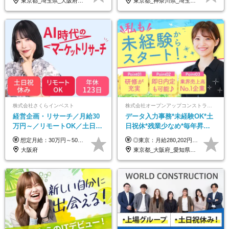
東京都_埼玉県_大阪府_新潟県_福岡県
東京都_神奈川県_埼玉県_千葉県_大阪府_愛知県_北海道_青森県_岩手県_宮城県_秋田県_山形県_福島県_茨城県_栃木県_群馬県_新潟県_山梨県_長野県_富山県_石川県_福井県_静岡県_岐阜県_三重県_兵庫県_京都府_滋賀県_奈良県_和歌山県_広島県_岡山県_鳥取県_島根県_山口県_徳島県_香川県_愛媛県_高知県_福岡県_佐賀県_長崎県_大分県_宮崎県_鹿児島県_沖縄県
株式会社さくらインベスト
株式会社オープンアップコンストラクション（東証プライム上場グループ）
経営企画・リサーチ／月給30
データ入力事務*未経験OK*土
万円～／リモートOK／土日祝
日祝休*残業少なめ*毎年昇給
休み／生成AIを活用できる方
あり*面接1回*月収37万円可/o
想定月給：30万円～50万円程度＋各種手当＋賞与年2回 ※想定年収：400万円～600万円 ※経験・能力等考慮の上、規定により優遇 ※上記月給には固定残業代を含みます。固定残業代は、時間外労働の有無に関わらず月10時間分（月2.2万円（月収30万円の場合）～3.6万円（月収50万円の場合））を支給し、超過分は追加で支給します ※試用期間2ヶ月（待遇に差異なし） 【固定残業代について】 固定残業10時間分（22,000円～36,000円）を含む ※超過分は別途全額支給
◎東京：月給280,202円～402,430円 ◎大阪：月給269,824円～392,052円 ◎名古屋：月給285,967円～408,195円 ◎その他：月給265,212円～387,440円 ※試用期間3か月／待遇は研修期間中のみ変更あり （東京：23.9万円～、大阪：月給23.4万円～、名古屋：月給24.2万円～、その他：月給23.1万円～） ※固定残業代（配属後に支給）・一律手当を含む ※固定残業代は残業がない場合も支給し、超過分は別途支給する ※年齢、経験、能力を考慮し、支給額を決定します。
歓迎
大阪府
東京都_大阪府_愛知県_北海道_宮城県_新潟県_石川県_静岡県_広島県_福岡県_沖縄県