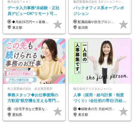
株式会社Ｔｅａｌ
亀田製菓株式会社【ポジションマッチ登録】
データ入力事務*未経験・正社
バックオフィス系オープンポ
員デビューOK*リモート可能*
ジション
年間休日124日*面接1回*実働
◆月給24万円〜＋各種手当 ※残業代全額支給 ※試用期間6ヶ月（期間中も給与・待遇に変更なし）
配属組織や担当プロジェクトにより異なります。 想定年収：450万円～1100万円 ※ご経験やスキルに応じて決定します。 ※上記想定年収はあくまでも目安の金額であり、 選考を通じて上下する可能性があります。
7.5時間
東京都
新潟県
村上実業株式会社 名古屋営業所
株式会社クリスタルジャパン
事務スタッフ◆お仕事復帰の
人事（採用・給与計算・制度
方歓迎*航空機を支える専門商
づくり）/会社初の専任/月給40
社*年収450万実績あり*車道駅
万円～可/残業10h/土日祝休み/
《住宅手当など豊富な手当で月給＋α！》 ★年収450万円実績あり ★住宅手当 ★家族手当 月給22万円～＋賞与年2回＋業績賞与(※業績による／過去3か月分支給実績あり) ※経験・スキルを考慮の上、決定します ※残業代は全額支給します ※試用期間3ヶ月間あり（期間中の給与・待遇に差異はありません）
◆経験者の方 月給40万円～65万円＋賞与年2回 【給与イメージ】 人事経験5年程度：月給45万円～ ◆未経験の方 月給35万円～65万円＋賞与年2回 ※経験・スキルを考慮のうえ、優遇いたします。 ※試用期間は3ヶ月です。期間中の給与・待遇に変更はありません。 ※上記月給には、固定残業代（月45時間分／8.8万円～16.5万円）を含みます。 ※固定残業時間を超過した場合は、超過分を別途全額支給いたします。 【固定残業代について】 固定残業45時間分（88,000円～165,000円）を含む ※超過分は別途全額支給
より徒歩4分*服装自由
年休120日以上
愛知県
東京都