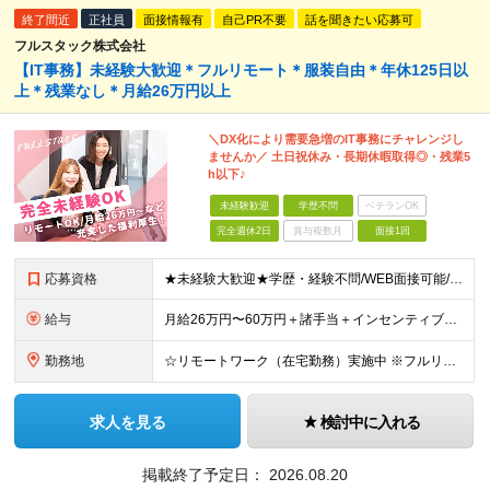
終了間近
正社員
面接情報有
自己PR不要
話を聞きたい応募可
フルスタック株式会社
【IT事務】未経験大歓迎＊フルリモート＊服装自由＊年休125日以
上＊残業なし＊月給26万円以上
＼DX化により需要急増のIT事務にチャレンジし
ませんか／ 土日祝休み・長期休暇取得◎・残業5
h以下♪
未経験歓迎
学歴不問
ベテランOK
完全週休2日
賞与複数月
面接1回
応募資格
★未経験大歓迎★学歴・経験不問/WEB面接可能/I・Uターン大歓迎/引越支援アリ ▼未経験歓迎＆完全人柄採用！▼ 経験は一切不問！ 普段はSNSしか使わないけど不安だな・・・そんな方もOKです★ 面
給与
月給26万円〜60万円＋諸手当＋インセンティブ（２種）＋賞与 ★Point 設立から9ヶ月で全社員2万円の昇給実績 ※成果はしっかりと還元いたします！ ★Point 100％年収UPでの待遇提示
勤務地
☆リモートワーク（在宅勤務）実施中 ※フルリモート可 【グループ本社】東京都中央区八丁堀3-6-6 アド京橋ビル2F ∟宝町駅 5分/京橋駅 7分/八丁堀駅7分/JR東京駅10分 【プロジェクト先
求人を見る
検討中に入れる
掲載終了予定日：
2026.08.20