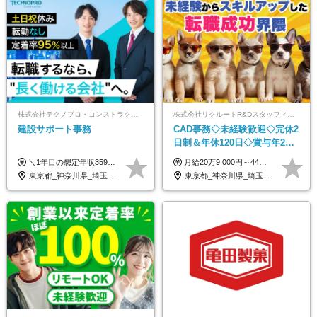
株式会社テクノプロ・コンストラクション
株式会社リクルートR&Dスタッフィング【リクルートグループ】
建設サポート事務
CAD事務◇未経験歓迎◇完休2
日制＆年休120日◇賞与年2回
◇住宅手当制度・社員寮あ
＼1年目の想定年収359万円～407万円／ 下記(1)～(3)のいずれかを、ご希望や適性を考慮したうえで決定します。 (1)月給23万1,000円＋賞与年2回（計2ヶ月分） (2)月給26万5,000円＋賞与なし （一律支給の業績手当6万6,200円を含む） (3)月給29万5,675円＋賞与なし （一律支給の業績手当6万6,200円＋固定残業手当15時間分／3万675円を含む※超過分は別途支給） ▼(3)の場合の入社時研修中の給与 月給26万5,000円＋賞与なし （一律支給の業績手当6万6,200円を含む） ※試用期間は2ヶ月間です。 期間中の給与・待遇に変更はありません。
月給20万9,000円～44万円 ※試用期間6カ月あり（期間中の待遇に変更なし） ※経験・能力・前給を考慮の上、決定いたします ※時間外手当100％支給 ※派遣就業先が変更となる場合には、就業規則、労使協定等に基づき賃金が変更となる可能性があります
り/j1
東京都_神奈川県_埼玉県_千葉県_大阪府_愛知県_北海道_青森県_岩手県_宮城県_秋田県_山形県_福島県_茨城県_栃木県_群馬県_新潟県_山梨県_長野県_富山県_石川県_福井県_静岡県_岐阜県_三重県_兵庫県_京都府_滋賀県_奈良県_和歌山県_広島県_岡山県_鳥取県_島根県_山口県_徳島県_香川県_愛媛県_高知県_福岡県_熊本県_佐賀県_長崎県_大分県_宮崎県_鹿児島県_沖縄県
東京都_神奈川県_埼玉県_千葉県_大阪府_愛知県_青森県_岩手県_宮城県_秋田県_山形県_福島県_茨城県_栃木県_群馬県_山梨県_長野県_福井県_静岡県_岐阜県_三重県_兵庫県_京都府_滋賀県_奈良県_広島県_岡山県_山口県_香川県_福岡県_熊本県_佐賀県_長崎県_大分県_宮崎県_鹿児島県