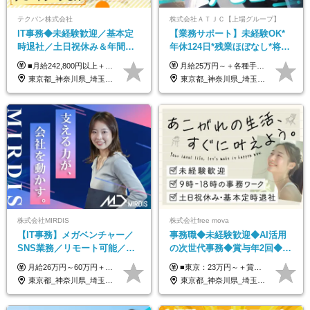
テクバン株式会社
株式会社ＡＴＪＣ【上場グループ】
IT事務◆未経験歓迎／基本定
【業務サポート】未経験OK*
時退社／土日祝休み＆年間休
年休124日*残業ほぼなし*将来
日123日／賞与年2回／研修制
活かせる専門スキル
■月給242,800円以上＋諸手当＋賞与年2回＋業績賞与 ※固定残業代32,813円～/20時間分を含む ※超過分は別途支給 ※経験・年齢を考慮の上、当社規定により決定 ※試用期間6ヵ月間（待遇に差異なし）
月給25万円～＋各種手当（家族、資格、住宅など） ★ご経験をお持ちの方は前職給与保証！ ※試用期間は6ヶ月 ※上記には固定残業代（33,784円～／20時間分）を含みます。超過分は追加支給致します。 ※経験・スキル・能力を考慮して決定します。ご経験者の方の経験フェーズは不問です。 ＜各種手当＞ 住宅手当／家族手当／資格手当／特別手当など
度充実／リモートOK
東京都_神奈川県_埼玉県_千葉県
東京都_神奈川県_埼玉県_千葉県
株式会社MIRDIS
株式会社free mova
【IT事務】メガベンチャー／
事務職◆未経験歓迎◆AI活用
SNS業務／リモート可能／未
の次世代事務◆賞与年2回◆ネ
経験◎
イルOK◆残業なし/4JIM
月給26万円～60万円＋賞与1回＋各種手当 ★Point：経験者の方は100％年収UPでの待遇提示も可能！ ※試用期間6カ月 ※期間中は月給20万円以上～スタート ※期間中は契約社員
■東京：23万円～＋賞与年2回 ■その他：22万円～＋賞与年2回 ※給与はスキル・経験・能力を考慮して決定します。 ※残業代は別途支給いたします。 ※実績により随時基本給アップが可能。 入社1年で8～9万円上がった実績もあります！ ＜各種手当＞ ■皆勤手当（インセンティブ） ■交通費全額支給 ■資格祝い金（1万円～4万円） └MOS、日商簿記、TOEIC、秘書検定、ITパスポートなど
東京都_神奈川県_埼玉県_千葉県
東京都_神奈川県_埼玉県_千葉県_大阪府_愛知県_北海道_青森県_岩手県_宮城県_秋田県_山形県_福島県_茨城県_栃木県_群馬県_新潟県_山梨県_長野県_富山県_石川県_福井県_静岡県_岐阜県_三重県_兵庫県_京都府_滋賀県_奈良県_和歌山県_広島県_岡山県_鳥取県_島根県_山口県_徳島県_香川県_愛媛県_高知県_福岡県_熊本県_佐賀県_長崎県_大分県_宮崎県_鹿児島県_沖縄県