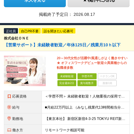
求人を見る
検討中に入れる
掲載終了予定日：
2026.08.17
正社員
自己PR不要
話を聞きたい応募可
株式会社ＯＮＥ
【営業サポート】未経験者歓迎／年休125日／残業月10ｈ以下
20～30代女性が活躍中/風通しがよく働きやすい
★ オフィスワークデビュー歓迎☆異業種からの
転職者多数
未経験歓迎
学歴不問
ベテランOK
完全週休2日
賞与複数月
面接1回
応募資格
＜学歴不問＞ 未経験者歓迎！人物重視の採用です！ ◎社会人経験がある方（業種・職種不問） ◎基本的なPCスキルをお持ちの方 └Excelは関数やグラフ作成などできなくても大丈夫です。
給与
■月給22万円以上 （みなし残業代13時間相当分／2万円を含む） ※上記を越えた場合は、別途支給 ※試用期間6ヶ月あり（待遇面の変動なし） 【固定残業代について】 固定残業13時間分（20,000円
勤務地
【東京本社】 新宿区新宿4-3-25 TOKYU REIT新宿ビル4F ※(変更の範囲)上記を除く当社関連勤務地
働き方
リモートワーク相談可能