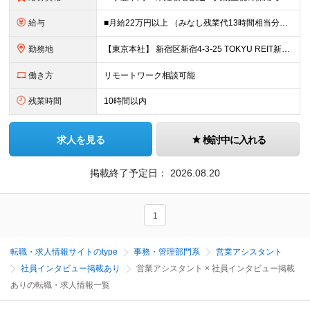
給与
■月給22万円以上 （みなし残業代13時間相当分／2万円を含む） ※上記を越えた場合は、別途支給 ※試用期間6ヶ月あり（待遇面の変動なし） 【固定残業代について】 固定残業13時間分（20,000円
勤務地
【東京本社】 新宿区新宿4-3-25 TOKYU REIT新宿ビル4F ※(変更の範囲)上記を除く当社関連勤務地
働き方
リモートワーク相談可能
残業時間
10時間以内
求人を見る
検討中に入れる
掲載終了予定日：
2026.08.20
1
転職・求人情報サイトのtype
事務・管理部門系
営業アシスタント
社員インタビュー掲載あり
営業アシスタント × 社員インタビュー掲載
ありの転職・求人情報一覧