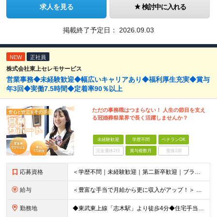
求人を見る
検討中に入れる
掲載終了予定日：
2026.09.03
NEW
正社員
株式会社東上セレモサービス
営業事務◆未経験歓迎◆幅広いキャリアあり◆福利厚生充実◆賞与
年3回◆実働7.5時間◆定着率90％以上
ただの事務職はつまらない！ 人生の節目を支え
る冠婚葬祭業界で長く活躍しませんか？
未経験歓迎
学歴不問
ベテランOK
完全週休2日
賞与複数月
面接1回
応募資格
＜学歴不問｜未経験歓迎｜第二新卒歓迎｜ブランクのある方もOK＞ 普通自動車運転免許（AT限定可）をお持ちの方 ※運転は多くありません 【こんな方も歓迎します】 ◆営業・接客経験を活かしつつ、ワーク
給与
＜豊富な手当で月給から更に収入がアップ！＞ ■家族手当（配偶者 月1万円/子一人 月5000円） ■住宅手当（月1万円～2万円） ■役職手当 ■交通費全額支給 ■時間外手当 月給22万円～25万円＋
勤務地
◆東武東上線「志木駅」より徒歩4分◆住宅手当/家族手当あり◆転勤なし 【本社】埼玉県新座市東北2-27-3 ※(変更の範囲)上記を除く当社関連勤務地