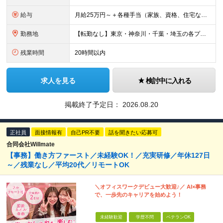
給与
月給25万円～＋各種手当（家族、資格、住宅など） ★ご経験をお持ちの方は前職給与保証！ ※試用期間は6ヶ月 ※上記には固定残業代（33,784円～／20時間分）を含みます。超過分は追加支給致します。
勤務地
【転勤なし】東京・神奈川・千葉・埼玉の各プロジェクト先での勤務【直行直帰OK】 ※工事現場もしくは事業所に直行直帰となります。 【東京オフィス】★市ヶ谷駅から徒歩1分 東京都千代田区九段北4-1-9
残業時間
20時間以内
求人を見る
検討中に入れる
掲載終了予定日：
2026.08.20
正社員
面接情報有
自己PR不要
話を聞きたい応募可
合同会社Willmate
【事務】働き方ファースト／未経験OK！／充実研修／年休127日
～／残業なし／平均20代／リモートOK
＼オフィスワークデビュー大歓迎♪／ AI×事務
で、一歩先のキャリアを始めよう！
未経験歓迎
学歴不問
ベテランOK