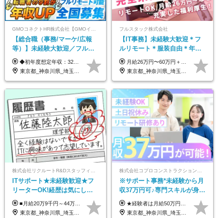
GMOコネクトHR株式会社【GMOインターネットグループ】
フルスタック株式会社
【総合職（事務/マーケ/広報
【IT事務】未経験大歓迎＊フ
等）】未経験大歓迎／フルリ
ルリモート＊服装自由＊年休
モ可で全国募集！年収アップ
125日以上＊残業なし＊月給26
◆初年度想定年収：320万円〜840万円 【関東／一都三県】月給24万円〜70万円 【関西・東海地方】月給23万円〜65万円 【その他の地方等】月給22万円〜60万円 ※ご経験・スキル・前職給与などを考慮の上決定いたします。 ◉固定残業代制（固定残業代10,000円含） 固定残業代は7時間分・時間超過分は追加支給 ≪月給例≫ ・月給54万円（29歳／入社3年目） ・月給38万円（26歳／入社2年目） ・月給28万円（24歳／入社1年目） ※試用期間は6ヶ月で、その間の雇用形態は契約社員です。そのほかの条件に変更はありません。
月給26万円〜60万円＋諸手当＋インセンティブ（２種）＋賞与 ★Point 設立から9ヶ月で全社員2万円の昇給実績 ※成果はしっかりと還元いたします！ ★Point 100％年収UPでの待遇提示も可能！ ※経験者であれば、100％年収アップも実現可能です。 ※試用期間最大2ヶ月/月給22万円〜
多数★年休最大130日★
万円以上
東京都_神奈川県_埼玉県_千葉県_大阪府_愛知県_北海道_青森県_岩手県_宮城県_秋田県_山形県_福島県_茨城県_栃木県_群馬県_新潟県_山梨県_長野県_富山県_石川県_福井県_静岡県_岐阜県_三重県_兵庫県_京都府_滋賀県_奈良県_和歌山県_広島県_岡山県_鳥取県_島根県_山口県_徳島県_香川県_愛媛県_高知県_福岡県_熊本県_佐賀県_長崎県_大分県_宮崎県_鹿児島県_沖縄県
東京都_神奈川県_埼玉県_千葉県_茨城県
株式会社リクルートR&Dスタッフィング【リクルートグループ】
株式会社コプロコンストラクション【東証プライム上場コプロ・ホールディングス子会社】
ITサポート★未経験歓迎★フ
※サポート事務*未経験から月
リーターOK!経歴は気にしな
収37万円可♪専門スキルが身に
くて大丈夫★超大手リクルー
付く！Web面接＆リモート研
■月給20万9千円～44万円 ※経験・能力・前給を考慮の上、決定いたします ※時間外手当100％支給 ※派遣就業先が変更となる場合には、就業規則、労使協定等に基づき賃金が変更となる可能性があります 「とにかく私生活重視」「残業があっても稼ぎたい」といった希望も配属の際に考慮します。 ＜手当＞ ■職務担当手当 ■通勤手当（上限月3万円） ■残業手当（全額支給） ■住宅手当（5割を会社負担／就業規則に定めるところによる） ■扶養手当 ■別居手当 ■資格試験受講料補助（資格ごとに社内規定により決定） ■資格取得奨励金 （資格により2万円～20万円の祝金支給） ◎一例 ・基本情報技術者（5万円） ・プロジェクトマネージャー試験（10万円） ・応用情報技術者試験（10万円） ・ITストラテジスト試験（10万円） ・エンベデッドシステムスペシャリスト試験（10万円） ・ディジタル技術検定（情報1級：10万円、制御1級：10万円、情報2級、制御2級：5万円 ・TOEIC（R）テスト（600～729点：5万円、 730～799点：10万円、800点以上：15万円） など
★経験者は月給50万円～90万円 【首都圏】 月給30万1230円〜 ⇒基本22万7000円+地域6万4230円+皆勤1万円 【群馬/栃木/茨城】 月給28万1090円〜 ⇒基本23万4000円+地域3万7090円+皆勤1万円 【大阪/京都/兵庫】 月給30万130円〜 ⇒基本23万5000円+地域5万5130円+皆勤1万円 【静岡/愛知/岐阜/三重】 月給28万5840円〜 ⇒基本23万円+地域4万5840円+皆勤1万円 【北海道】 月給25万2960円〜 ⇒基本22万4000円+地域1万8960円+皆勤1万円 【福岡/佐賀/長崎/大分/熊本】 月給25万800円〜 ⇒基本21万8000円+地域2万2800円+皆勤1万円 【宮城/山形/福島】 月給25万580円〜 ⇒基本21万8000円+地域2万2580円+皆勤1万円 【広島/岡山/山口】 月給27万1090円〜 ⇒基本23万4000円+地域2万7090円+皆勤1万円 ※残業代は1分単位で全額支給（みなし残業制度なし） ※上記給与は最低支給額です。経験・能力に応じて決定致します ※試用期間1ヶ月、最大6ヶ月まで延長する可能性あり(条件変更なし) ※今期より新賃金体系へ移行しました。詳細は面接時にご説明します
トグループの正社員/sg
修も充実♪/a
東京都_神奈川県_埼玉県_千葉県_大阪府_愛知県_青森県_岩手県_宮城県_秋田県_山形県_福島県_茨城県_栃木県_群馬県_山梨県_長野県_福井県_静岡県_岐阜県_三重県_兵庫県_京都府_滋賀県_奈良県_広島県_岡山県_山口県_香川県_福岡県_熊本県_佐賀県_長崎県_大分県_宮崎県_鹿児島県
東京都_神奈川県_埼玉県_大阪府_愛知県_北海道_宮城県_広島県_福岡県