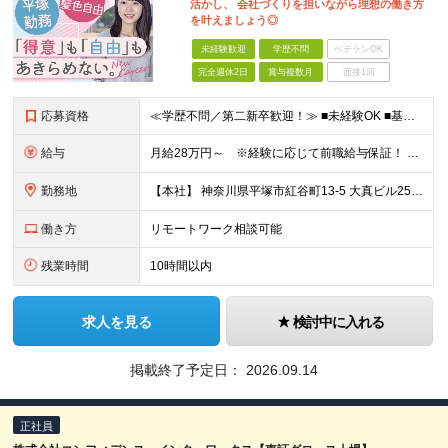
活かし、 会社づくりを担いながら理想の働き方
を叶えましょう◎
未経験歓迎
学歴不問
ベテランOK
完全週休2日
賞与複数月
面接1回
応募資格
≪学歴不問／第二新卒歓迎！≫ ■未経験OK ■基本的なPC操作ができる方（Excelの基本関数・Wordなど） 【こんな方にピッタリです】 ・ルーティンワークだけでなく、適性に合わせて業務の幅を広げ
給与
月給28万円～ ※経験に応じて前職給与保証！ ★頑張りはしっかり還元される環境です！ 月給28万円スタートという安定した収入に加え、 業績に連動した決算賞与（年2回）を支給します。 ※経験・能力を
勤務地
【本社】 神奈川県平塚市紅谷町13-5 大真ビル25階 ★満員電車のストレスとは無縁の環境！ 都心から通う場合、通勤ラッシュとは「逆方向」の電車になるため、 朝から満員電車でもみくちゃにされる…なん
働き方
リモートワーク相談可能
残業時間
10時間以内
求人を見る
検討中に入れる
掲載終了予定日：
2026.09.14
正社員