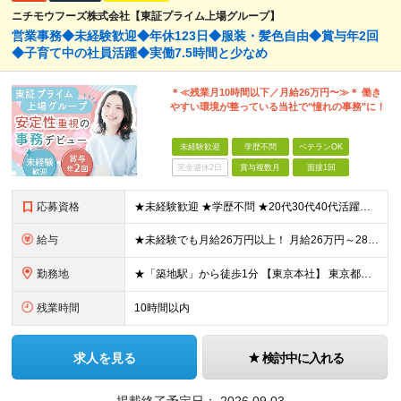
ニチモウフーズ株式会社【東証プライム上場グループ】
営業事務◆未経験歓迎◆年休123日◆服装・髪色自由◆賞与年2回
◆子育て中の社員活躍◆実働7.5時間と少なめ
＊≪残業月10時間以下／月給26万円〜≫＊ 働き
やすい環境が整っている当社で"憧れの事務"に！
未経験歓迎
学歴不問
ベテランOK
完全週休2日
賞与複数月
面接1回
応募資格
★未経験歓迎 ★学歴不問 ★20代30代40代活躍中 【必須要件】 ■基本的なPC操作ができる方 「安定企業で長く安心して働きたい」 「将来に役立つ事務スキルを身につけたい」 そんな想いを持った方
給与
★未経験でも月給26万円以上！ 月給26万円～28万円＋賞与年2回＋各種手当あり ※年齢・能力を考慮の上、決定いたします。 ※残業代は全額別途支給します ※試用期間3ヶ月あり。期間中の給与・待遇の差
勤務地
★「築地駅」から徒歩1分 【東京本社】 東京都中央区築地3-9-9 築地三丁目ビル8F (変更の範囲)上記を除く当社関連勤務地
残業時間
10時間以内
求人を見る
検討中に入れる