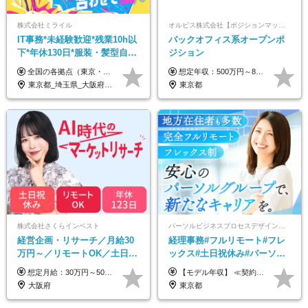
株式会社ミライル
オルビス株式会社【ポジションマッチ登録】
IT事務*未経験歓迎*残業10h以
バックオフィス系オープンポ
下*年休130日*服装・髪型自由
ジション
*AI研修あり*住宅手当あり*転
全国の各拠点（東京・埼玉・新潟・福岡・大阪）で募集中！ 給与は以下の通り、勤務地により異なります。 新潟勤務の場合 201,000円〜201,000円（試用期間変更なし）＋賞与 東京・埼玉勤務の場合 225,000円〜250,000円（試用期間 220,000円）＋賞与 福岡勤務の場合 182,000円〜220,000円（試用期間182,000円）＋賞与 大阪勤務の場合 210,000円〜210,000円（試用期間変更なし）＋賞与 初年度想定年収：280～300万円 ※残業代は全額支給します（1分単位でお支払いします） ※試用期間6ヵ月。試用期間中でも条件変わらず。 ※土日祝含めた勤務可能な方は、土日手当10,000円（毎月）を別途支給。
想定年収：500万円～800万円 ※ご経験やスキルに応じて決定します。 ※上記想定年収はあくまでも目安の金額であり、 選考を通じて上下する可能性があります。
勤なし
東京都_埼玉県_大阪府_新潟県_福岡県
東京都
株式会社さくらインベスト
パーソルビジネスプロセスデザイン株式会社 事業開発本部
経営企画・リサーチ／月給30
経理事務#フルリモート#フレ
万円～／リモートOK／土日祝
ックス#土日祝休み#パーソル
休み／生成AIを活用できる方
グループ#年休120日以上#正社
想定月給：30万円～50万円程度＋各種手当＋賞与年2回 ※想定年収：400万円～600万円 ※経験・能力等考慮の上、規定により優遇 ※上記月給には固定残業代を含みます。固定残業代は、時間外労働の有無に関わらず月10時間分（月2.2万円（月収30万円の場合）～3.6万円（月収50万円の場合））を支給し、超過分は追加で支給します ※試用期間2ヶ月（待遇に差異なし） 【固定残業代について】 固定残業10時間分（22,000円～36,000円）を含む ※超過分は別途全額支給
【モデル年収】 ≪契約社員≫ 年収330万円 (基本給23万 ＋ 地区手当3万円 ＋ 賞与)：都内在住 年収264万円 (基本給21万 ＋ 賞与)：静岡県在住 --------------- ●月給21万円～28万9900円＋賞与（年2回）＋各種手当 ●1年目想定給与：年収264万円～364万円 ●経験やスキルに応じて優遇します！ ※お住まいの地域により0～3万円の地区手当を支給しております ※試用期間中（3ヶ月間）の雇用形態および待遇に差異はありません ※残業代については選考時に詳細をご説明します ※通算契約期間の上限は5年となります ≪アルバイト≫ ●時給1,250円～2,300円 ●経験やスキルに応じて優遇します！ ●ご希望に応じ、扶養内での勤務も可能です！ ※試用期間中の雇用形態および待遇に差異はありません
歓迎
員登用あり#服装自由
大阪府
東京都