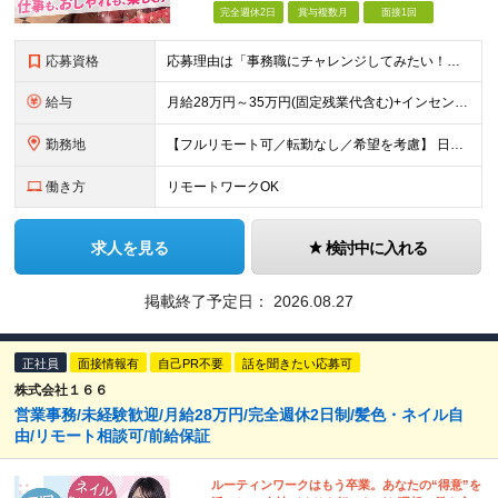
完全週休2日
賞与複数月
面接1回
応募資格
応募理由は「事務職にチャレンジしてみたい！」でOK！ #学歴不問 #未経験OK #第二新卒歓迎 ★1つでも当てはまれば、マッチング率高め★ □ オフィスワークデビューしたい方 □ 人をサポートする
給与
月給28万円～35万円(固定残業代含む)+インセンティブ＋各種手当 ※経験・能力等を考慮の上、決定します。 ※残業はほとんどありませんが、発生した場合は時間外手当を100％支給します。 【固定残業
勤務地
【フルリモート可／転勤なし／希望を考慮】 日本47都道府県、どこでも就業可能！ （東京・神奈川・埼玉・千葉・北海道・宮城・愛知・大阪・福岡・新潟など 各拠点近郊のプロジェクト先） 【Point】
働き方
リモートワークOK
求人を見る
検討中に入れる
掲載終了予定日：
2026.08.27
正社員
面接情報有
自己PR不要
話を聞きたい応募可
株式会社１６６
営業事務/未経験歓迎/月給28万円/完全週休2日制/髪色・ネイル自
由/リモート相談可/前給保証
ルーティンワークはもう卒業。あなたの“得意”を