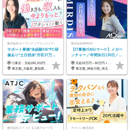
株式会社オープンアップコンストラクション（東証プライム上場グループ）
株式会社MIRDIS
サポート事務*未経験OK*PC研
【IT事務/SNS/マーケ】メガベ
修あり*土日祝休*月収37万円
ンチャー／年間休日130日／
可*面接1回/o
SNS業務／リモート可能／未
◎東京：月給280,202円～402,430円 ◎大阪：月給269,824円～392,052円 ◎名古屋：月給285,967円～408,195円 ◎その他：月給265,212円～387,440円 ※試用期間3か月／待遇は研修期間中のみ変更あり （東京：23.9万円～、大阪：月給23.4万円～、名古屋：月給24.2万円～、その他：月給23.1万円～） ※固定残業代（配属後に支給）・一律手当を含む ※固定残業代は残業がない場合も支給し、超過分は別途支給する ※年齢、経験、能力を考慮し、支給額を決定します。
月給26万円～60万円＋賞与1回＋各種手当 ★Point：経験者の方は100％年収UPでの待遇提示も可能！ ※試用期間6カ月 ※期間中は月給23万円以上～スタート ※期間中は契約社員
経験◎
東京都_大阪府_愛知県_北海道_宮城県_新潟県_石川県_静岡県_広島県_福岡県_沖縄県
東京都_神奈川県_埼玉県_千葉県
株式会社ＡＴＪＣ【上場グループ】
テクバン株式会社