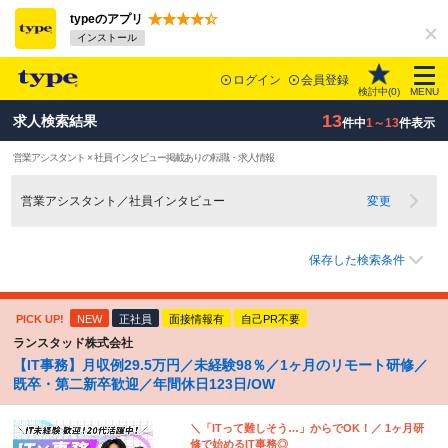
typeのアプリ
インストール
ログイン
会員登録
検討中(
0
)
MENU
13
求人検索結果
件中
1～13
件表示
営業アシスタント × 社員インタビュー掲載ありの転職・求人情報
営業アシスタント／社員インタビュー
変更
保存した検索条件
PICK UP!
NEW
正社員
面接情報有
自己PR不要
ランスタッド株式会社
【IT事務】月収例29.5万円／未経験98％／1ヶ月のリモート研修／
既卒・第二新卒歓迎／年間休日123日/OW
＼「ITって難しそう…」からでOK！／ 1ヶ月研
修で始めるIT事務◎