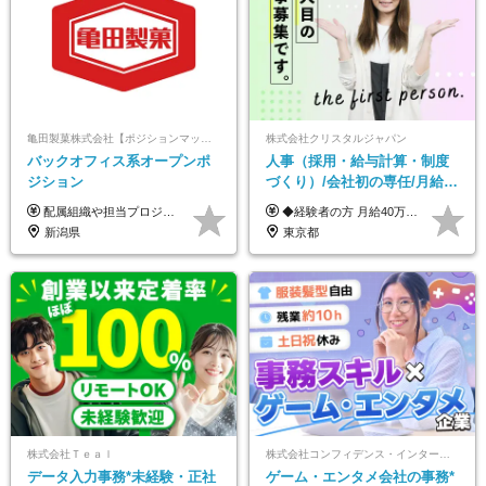
亀田製菓株式会社【ポジションマッチ登録】
株式会社クリスタルジャパン
バックオフィス系オープンポ
人事（採用・給与計算・制度
ジション
づくり）/会社初の専任/月給40
万円～可/残業10h/土日祝休み/
配属組織や担当プロジェクトにより異なります。 想定年収：450万円～1100万円 ※ご経験やスキルに応じて決定します。 ※上記想定年収はあくまでも目安の金額であり、 選考を通じて上下する可能性があります。
◆経験者の方 月給40万円～65万円＋賞与年2回 【給与イメージ】 人事経験5年程度：月給45万円～ ◆未経験の方 月給35万円～65万円＋賞与年2回 ※経験・スキルを考慮のうえ、優遇いたします。 ※試用期間は3ヶ月です。期間中の給与・待遇に変更はありません。 ※上記月給には、固定残業代（月45時間分／8.8万円～16.5万円）を含みます。 ※固定残業時間を超過した場合は、超過分を別途全額支給いたします。 【固定残業代について】 固定残業45時間分（88,000円～165,000円）を含む ※超過分は別途全額支給
年休120日以上
新潟県
東京都
株式会社Ｔｅａｌ
株式会社コンフィデンス・インターワークス【東証グロース上場】
データ入力事務*未経験・正社
ゲーム・エンタメ会社の事務*