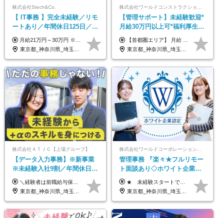
株式会社Stech&Co.
株式会社ワールドコンストラクション 【東証一部】 (ワールドホールディングス・グループ)
【 IT事務 】完全未経験／リモ
【管理サポート】未経験歓迎*
ートあり／年間休日125日／残
月給30万円以上可*福利厚生が
業なし／産休育休あり／服
充実！
月給21万円～30万円 ※試用期間3ヶ月間の待遇に変動はありません。 ※みなし残業代(月20時間分29,725円～)を含む。（※超過分は追加支給）
【首都圏エリア】 月給 291,800円以上 ＋ 各種手当 【北関東エリア】 月給 264,260円以上 ＋ 各種手当 【関西・四国エリア】 月給 278,040円以上 ＋ 各種手当 【中部エリア】 月給 278,040円以上 ＋ 各種手当 【北海道・東北エリア】 月給 247,000円以上 ＋ 各種手当 【九州エリア】 月給 235,540円以上 ＋ 各種手当 【中国エリア】 月給 250,460 円以上 ＋ 各種手当 ※全て年齢・経験・能力などを考慮します。 ※試用期間3ヶ月あり。その間の待遇に変動はありません。 ※固定残業代（20時間分）を含む 首都圏／37,800円以上 北関東／34,260円以上 関西・四国／36,040円以上 中部／36,040円以上 北海道・東北／32,000円以上 九州／30,540円以上 中国／32,460円以上 ※超過分は全額支給 初年度の年収 400万円～900万円
装・髪型自由／毎年昇給
東京都_神奈川県_埼玉県_千葉県_大阪府_愛知県_北海道_青森県_岩手県_宮城県_秋田県_山形県_福島県_茨城県_栃木県_群馬県_新潟県_山梨県_長野県_富山県_石川県_福井県_静岡県_岐阜県_三重県_兵庫県_京都府_滋賀県_奈良県_和歌山県_広島県_岡山県_鳥取県_島根県_山口県_徳島県_香川県_愛媛県_高知県_福岡県_熊本県_佐賀県_長崎県_大分県_宮崎県_鹿児島県_沖縄県
東京都_神奈川県_埼玉県_千葉県_大阪府_愛知県_北海道_青森県_岩手県_宮城県_秋田県_山形県_福島県_茨城県_栃木県_群馬県_新潟県_山梨県_長野県_富山県_石川県_福井県_静岡県_岐阜県_三重県_兵庫県_京都府_滋賀県_奈良県_和歌山県_広島県_岡山県_鳥取県_島根県_山口県_徳島県_香川県_愛媛県_高知県_福岡県_熊本県_佐賀県_長崎県_大分県_宮崎県_鹿児島県_沖縄県
株式会社ＡＴＪＣ【上場グループ】
株式会社ワールドコーポレーション 採用事業部【上場グループ】
【データ入力事務】※新事業
管理事務 『楽々★フルリモー
※未経験入社9割／年間休日
ト面談あり◇ホワイト企業認
124日／月 残業13h／土日祝休
定受賞◇完全週休2日◇賞与年
＼経験者は前職給与保証！／ 月給23万円～33万円＋各種手当 ☆給与改定年2回あり！ ※上記金額には固定残業代（31,081円～44,595円／20時間分）を含みます。 ※超過分は別途支給します。 ★試用期間：6ヶ月 未経験の場合、試用期間中は月給21万円（固定残業代12,353円／8時間分）となります。ただし、2026年7月1日以降は給与改定に伴い、試用期間の途中であっても、月給230,000円（固定残業代31,081円／20時間分）を適用します。 ※超過分は別途支給します。
★ 未経験スタートでも月収40万円以上も目指せます！ ★ ★ 試用期間6か月あり／給与・待遇に変更なし ★ ＼パターン①orパターン②で給与形態の選択が可能／ ＜パターン①＞ 月給+交通費+（残業代は全額別途支給） 【首都圏・関東・北信越】 月給30.0万円以上 【関西】 月給27.5万円以上 【中部】 月給26.5万円以上 【東北】 月給24.5万円以上 【北海道】 月給24.0万円以上 【九州・中四国】 月給25.5万円以上 ＜パターン②＞ 月給（固定残業代20H含む）+交通費+賞与年2回+残業代 （※20H場合を超過した場合は全額別途支給） 【首都圏・関東・北信越】 月給25.0万円以上 【関 西・中部】 月給24.5万円以上 【東 北・北海道・九州・中四国】 月給23.5万円以上 ※上記給与には固定残業代（月20H分）を含みます 固定残業代は残業の有無に関わらず支給し、超過分は別途全額支給いたします ①②の給与形態はご本人様と相談の上、最終的に会社が決定いたします （内定時に通知） ■給与改定年1回 ■(※)賞与年2回（昨年度支給実績2回／頑張りを評価） (※)支給条件に規定あり
み／給与改定年2回
2回 /p13
東京都_神奈川県_埼玉県_千葉県
東京都_神奈川県_埼玉県_千葉県_大阪府_愛知県_北海道_青森県_岩手県_宮城県_秋田県_山形県_福島県_茨城県_栃木県_群馬県_新潟県_山梨県_長野県_富山県_石川県_福井県_静岡県_岐阜県_三重県_兵庫県_京都府_滋賀県_奈良県_和歌山県_広島県_岡山県_鳥取県_島根県_山口県_徳島県_香川県_愛媛県_高知県_福岡県_熊本県_佐賀県_長崎県_大分県_宮崎県_鹿児島県_沖縄県