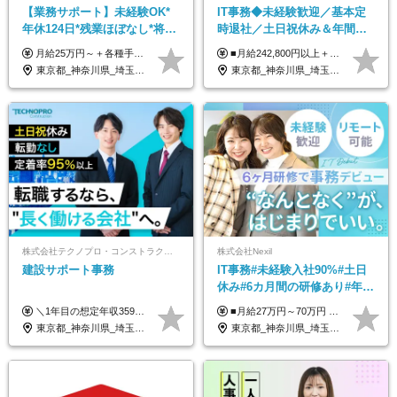
【業務サポート】未経験OK*
IT事務◆未経験歓迎／基本定
年休124日*残業ほぼなし*将来
時退社／土日祝休み＆年間休
活かせる専門スキル
日123日／賞与年2回／研修制
月給25万円～＋各種手当（家族、資格、住宅など） ★ご経験をお持ちの方は前職給与保証！ ※試用期間は6ヶ月 ※上記には固定残業代（33,784円～／20時間分）を含みます。超過分は追加支給致します。 ※経験・スキル・能力を考慮して決定します。ご経験者の方の経験フェーズは不問です。 ＜各種手当＞ 住宅手当／家族手当／資格手当／特別手当など
■月給242,800円以上＋諸手当＋賞与年2回＋業績賞与 ※固定残業代32,813円～/20時間分を含む ※超過分は別途支給 ※経験・年齢を考慮の上、当社規定により決定 ※試用期間6ヵ月間（待遇に差異なし）
度充実／リモートOK
東京都_神奈川県_埼玉県_千葉県
東京都_神奈川県_埼玉県_千葉県
株式会社テクノプロ・コンストラクション
株式会社Nexil
建設サポート事務
IT事務#未経験入社90%#土日
休み#6カ月間の研修あり#年休
125日以上#残業月5h以下#リ
＼1年目の想定年収359万円～407万円／ 下記(1)～(3)のいずれかを、ご希望や適性を考慮したうえで決定します。 (1)月給23万1,000円＋賞与年2回（計2ヶ月分） (2)月給26万5,000円＋賞与なし （一律支給の業績手当6万6,200円を含む） (3)月給29万5,675円＋賞与なし （一律支給の業績手当6万6,200円＋固定残業手当15時間分／3万675円を含む※超過分は別途支給） ▼(3)の場合の入社時研修中の給与 月給26万5,000円＋賞与なし （一律支給の業績手当6万6,200円を含む） ※試用期間は2ヶ月間です。 期間中の給与・待遇に変更はありません。
■月給27万円～70万円 ※経験・スキルなどを考慮して決定します。 ※上記金額には固定残業代（月15時間相当分／26,300円～73,500円）を含みます。 超過分は別途支給します。 ★最大200万円の昇給アップを叶えたメンバーも！ ￣￣￣V￣￣￣￣￣￣￣￣￣￣￣￣￣￣￣￣￣￣￣ 社員の頑張りはしっかり評価・還元！ はじめは経験がなくても、頑張り次第で早期キャリアアップも狙える環境が充実！ 実際に、昇給で最大200万円給与が上がった先輩社員も活躍中！ 社員のモチベーションも高く維持しながら働けます◎ ★一人でも多くの方とお会いしたいと考えています！ ￣￣￣V￣￣￣￣￣￣￣￣￣￣￣￣￣￣￣￣￣￣￣￣ 現在活躍中の先輩たちの前職は、営業や飲食、 美容師や銀行員、アパレル店員など、多彩！ パソコンが苦手だったメンバーも今では第一線で活躍中です！
モート可
東京都_神奈川県_埼玉県_千葉県_大阪府_愛知県_北海道_青森県_岩手県_宮城県_秋田県_山形県_福島県_茨城県_栃木県_群馬県_新潟県_山梨県_長野県_富山県_石川県_福井県_静岡県_岐阜県_三重県_兵庫県_京都府_滋賀県_奈良県_和歌山県_広島県_岡山県_鳥取県_島根県_山口県_徳島県_香川県_愛媛県_高知県_福岡県_熊本県_佐賀県_長崎県_大分県_宮崎県_鹿児島県_沖縄県
東京都_神奈川県_埼玉県_千葉県_大阪府_愛知県_北海道_青森県_岩手県_宮城県_秋田県_山形県_福島県_茨城県_栃木県_群馬県_新潟県_山梨県_長野県_富山県_石川県_福井県_静岡県_岐阜県_三重県_兵庫県_京都府_滋賀県_奈良県_和歌山県_広島県_岡山県_鳥取県_島根県_山口県_徳島県_香川県_愛媛県_高知県_福岡県_熊本県_佐賀県_長崎県_大分県_宮崎県_鹿児島県_沖縄県