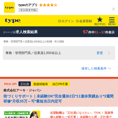
typeのアプリ
インストール
ログイン
会員登録
検討中(
0
)
MENU
57
求人検索結果
件中
51～57
件表示
2ページ目
事務・管理部門系 × 従業員1,000名以上の転職・求人情報
事務・管理部門系／従業員1,000名以上
変更
保存した検索条件
PICK UP!
正社員
面接情報有
自己PR不要
株式会社アーキ・ジャパン
街づくりサポート｜未経験OK*完全週休2日*11連休実績あり*3週間
研修*月収35万～可*最短当日内定可
志望動機は「正社員になりたい」でOK！ 面接準
備も経験も一切不要！ 未経験から即・正社員デ