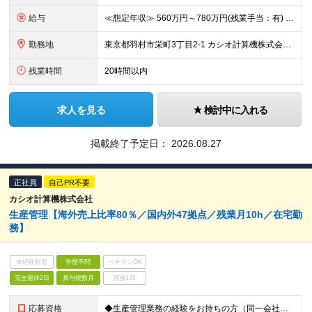
給与
≪想定年収≫ 560万円～780万円(残業手当：有) ※待遇はスキル、経験に応じて個別に決定致します。 ※基本給＋賞与（年2回）、別途残業代、諸手当を支給（残業代は1分単位で支給いたします） ※試用期
勤務地
東京都羽村市栄町3丁目2-1 カシオ計算機株式会社 羽村技術センター ※転勤は当面ありません。 ※在宅勤務あり ※(変更の範囲)会社の定める勤務地
残業時間
20時間以内
求人を見る
検討中に入れる
掲載終了予定日：
2026.08.27
正社員
自己PR不要
カシオ計算機株式会社
生産管理【海外売上比率80％／国内外47拠点／残業月10h／在宅勤
務】
未経験歓迎
学歴不問
ベテランOK
完全週休2日
賞与複数月
面接1回
応募資格
◆生産管理業務の経験をお持ちの方（同一会社で3年以上の従事経験）