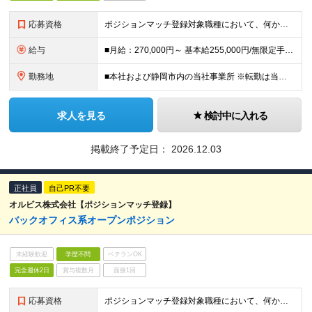
応募資格
ポジションマッチ登録対象職種において、何かしらの知識・経験を有する方 【活かせる経験・スキル】 ポジションマッチ登録対象職種に関連する知識・経験 ※該当ポジションが数多く存在する為、様々な経験が活か
給与
■月給：270,000円～ 基本給255,000円/無限定手当15,000円 ＜年収例＞500万～850万円 ※時間外勤務手当、無限定手当を含めた想定年収です ※通勤手当、家族手当等の諸手当は規定に
勤務地
■本社および静岡市内の当社事業所 ※転勤は当面ございません ＜本社＞ 静岡県静岡市清水区入船町11-1
求人を見る
検討中に入れる
掲載終了予定日：
2026.12.03
正社員
自己PR不要
オルビス株式会社【ポジションマッチ登録】
バックオフィス系オープンポジション
未経験歓迎
学歴不問
ベテランOK
完全週休2日
賞与複数月
面接1回
応募資格
ポジションマッチ登録対象職種において、何かしらの知識・経験を有する方