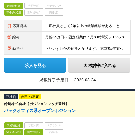
未経験歓迎
学歴不問
ベテランOK
完全週休2日
賞与複数月
面接1回
応募資格
・正社員として2年以上の就業経験があること ・無形商材の営業経験、あるいは企画職（※）としての実務経験がある方 ※定量的なミッションを手掛けた企画経験 ex.営業企画（カスタマーサクセスなども含む
給与
月給35万円～ 固定残業代：月80時間分／138,285円を含み支給 ※給与支給額により変動、超過分別途支給 ※固定残業時間＝実残業時間ではありません ※試用期間6ヶ月あり（期間中は有給休暇なしとなり
勤務地
下記いずれかの勤務となります。 東京都渋谷区渋谷二丁目24-12 渋谷スクランブルスクエア24F/25F 大阪府大阪市北区堂島一丁目5-30 堂島プラザビル7F/8F 変更の範囲：会社の定める事業所
求人を見る
検討中に入れる
掲載終了予定日：
2026.08.24
正社員
自己PR不要
鈴与株式会社【ポジションマッチ登録】
バックオフィス系オープンポジション
未経験歓迎
学歴不問
ベテランOK
完全週休2日
賞与複数月
面接1回