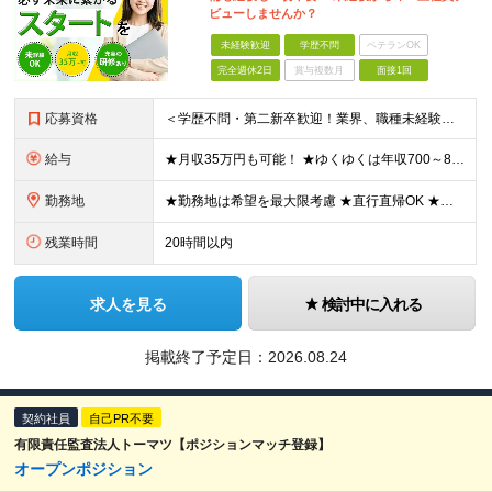
ビューしませんか？
未経験歓迎
学歴不問
ベテランOK
完全週休2日
賞与複数月
面接1回
応募資格
＜学歴不問・第二新卒歓迎！業界、職種未経験歓迎！20代～30代活躍中＞ ★35歳以下の方（若年層の長期キャリア形成を図るため） ★フリーター・正社員未経験・社会人未経験OK ★転職回数が多い方もぜひ
給与
★月収35万円も可能！ ★ゆくゆくは年収700～800万円も！ ★手当が多数あり ・残業手当（100％）★1分単位で支給 ・資格手当（最大月6万円） ・結婚/出産祝金（最大3万円） 【首都圏・北関東
勤務地
★勤務地は希望を最大限考慮 ★直行直帰OK ★車通勤のエリアもあり ★研修は、下記いずれかの研修センターで行います ・東京校（東京本社とアクセスは同様） ・大阪校（大阪府大阪市中央区道修町 2-1-1
残業時間
20時間以内
求人を見る
検討中に入れる
掲載終了予定日：
2026.08.24
契約社員
自己PR不要
有限責任監査法人トーマツ【ポジションマッチ登録】
オープンポジション