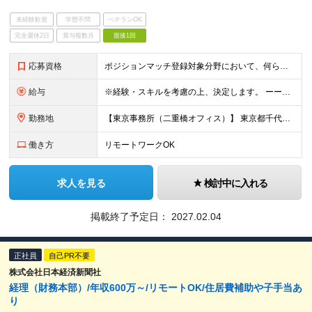
未経験歓迎
学歴不問
ベテランOK
完全週休2日
賞与複数月
面接1回
応募資格
ポジションマッチ登録対象分野において、何らかの知識・経験がある方 【契約期間】1年（12か月） 契約の更新 有 実務能力及び評価等により判断する 更新上限 有 通算契約期間の上限5年（60か月）
給与
※経験・スキルを考慮の上、決定します。 ーーーーーーーーーーーーーー <給与例> 月給28万円～ ※残業代は別途実績に応じて支給いたします ※試用期間：6ヶ月（期間中の待遇に差異なし） ※1年間の有期
勤務地
【東京事務所（二重橋オフィス）】 東京都千代田区丸の内3丁目2−3 ※配属チームの特性（クライアント規模、業界等）により、監査クライアント先（東京近郊）が主になることがあります ※在宅勤務は週2程度
働き方
リモートワークOK
求人を見る
検討中に入れる
掲載終了予定日：
2027.02.04
正社員
自己PR不要
株式会社日本経済新聞社
経理（財務本部）/年収600万～/リモートOK/住居費補助や子手当あ
り