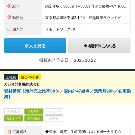
給与
想定年収：500万円～800万円 ※ご経験やスキルに応じて決定します。 ※上記想定年収はあくまでも目安の金額であり、 選考を通じて上下する可能性があります。
勤務地
東京都品川区平塚2-1-14 戸越銀座ラウンドビル ※ポジションにより異なる可能性があります。
働き方
リモートワークOK
求人を見る
検討中に入れる
掲載終了予定日：
2026.10.22
正社員
自己PR不要
カシオ計算機株式会社
資材購買【海外売上比率80％／国内外47拠点／残業月20h／在宅勤
務】
未経験歓迎
学歴不問
ベテランOK
完全週休2日
賞与複数月
面接1回
応募資格
◆調達、購買、生産管理における同一会社での実務経験が3年以上ある方