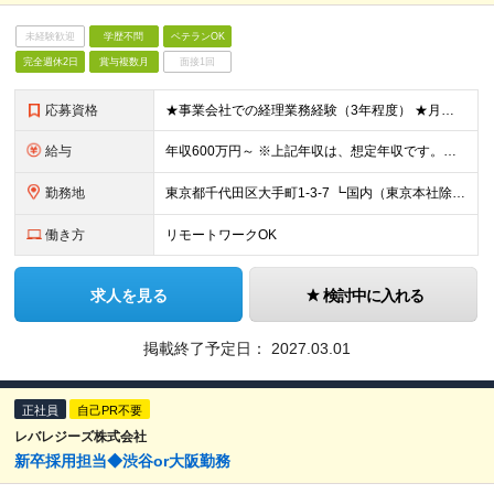
未経験歓迎
学歴不問
ベテランOK
完全週休2日
賞与複数月
面接1回
応募資格
★事業会社での経理業務経験（3年程度） ★月次決算、年次決算業務への関与経験 ★Excelスキル（ピボットテーブル・vlookup関数等の中級スキル） ※学歴不問
給与
年収600万円～ ※上記年収は、想定年収です。住居費補助、子手当などの各種手当を含む金額です。 ※試用期間6ヶ月あり。
勤務地
東京都千代田区大手町1-3-7 ┗国内（東京本社除く）全国3カ所 ┗海外 日経アメリカ（ニューヨーク）、日経ヨーロッパ（ロンドン）など4カ所 ・全社員を対象にした在宅勤務制度（リモートワーク）を導入
働き方
リモートワークOK
求人を見る
検討中に入れる
掲載終了予定日：
2027.03.01
正社員
自己PR不要
レバレジーズ株式会社
新卒採用担当◆渋谷or大阪勤務