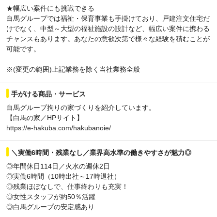
★幅広い案件にも挑戦できる
白馬グループでは福祉・保育事業も手掛けており、戸建注文住宅だ
けでなく、中型～大型の福祉施設の設計など、幅広い案件に携わる
チャンスもあります。あなたの意欲次第で様々な経験を積むことが
可能です。
※(変更の範囲)上記業務を除く当社業務全般
手がける商品・サービス
白馬グループ拘りの家づくりを紹介しています。
【白馬の家／HPサイト】
https://e-hakuba.com/hakubanoie/
＼実働6時間・残業なし／業界高水準の働きやすさが魅力◎
◎年間休日114日／火水の週休2日
◎実働6時間（10時出社～17時退社）
◎残業ほぼなしで、仕事終わりも充実！
◎女性スタッフが約50％活躍
◎白馬グループの安定感あり