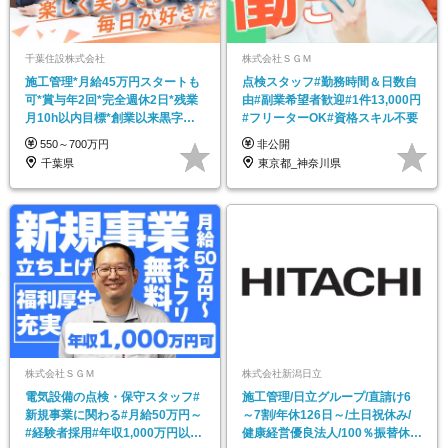
千葉住設株式会社
株式会社ＳＧＭ
施工管理*月給45万円スタートも
点検スタッフ#勤務時間＆日数自
可*賞与年2回*完全週休2日*残業
由#副業希望者歓迎#1件13,000円
月10h以内目標*創業以来黒字経
#フリーターOK#資格スキル不要
営【千葉】
550～700万円
非公開
千葉県
東京都_神奈川県
株式会社ＳＧＭ
株式会社新潟日立
電気設備の点検・保守スタッフ#
施工管理/日立グループ/直請け6
新規事業に関わる#月給50万円～
～7割/年休126日～/土日祝休み/
#経験者採用#年収1,000万円以上
健康経営優良法人/100％振替休日