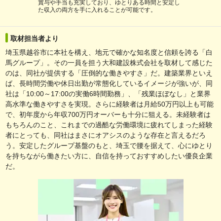
賞与や手当も充実しており、ゆとりある時間と安定し
た収入の両方を手に入れることが可能です。
取材担当者より
埼玉県越谷市に本社を構え、地元で確かな知名度と信頼を誇る「白
馬グループ」。その一員を担う大和建設株式会社を取材して感じた
のは、同社が提供する「圧倒的な働きやすさ」だ。建築業界といえ
ば、長時間労働や休日出勤が常態化しているイメージが強いが、同
社は「10:00～17:00の実働6時間勤務」、「残業ほぼなし」と業界
高水準な働きやすさを実現。さらに経験者は月給50万円以上も可能
で、初年度から年収700万円オーバーも十分に狙える。未経験者は
もちろんのこと、これまでの過酷な労働環境に疲れてしまった経験
者にとっても、同社はまさにオアシスのような存在と言えるだろ
う。安定したグループ基盤のもと、埼玉で腰を据えて、心にゆとり
を持ちながら働きたい方に、自信を持っておすすめしたい優良企業
だ。