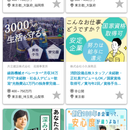
東京都_大阪府_福岡県
東京都_大阪府
共立建設株式会社 花畑事業所
株式会社小久保商店
線路機械オペレーター*月収38万
消防設備点検スタッフ／未経験・
円可*未経験・社会人デビュー歓
正社員デビューもOK／国家資格
迎*光熱費込1万円の独身寮完備*
取得可／賞与年2回／資格手当最
資格取得支援あり
大月4万5千円
400～750万円
非公開
東京都_埼玉県_山梨県
東京都