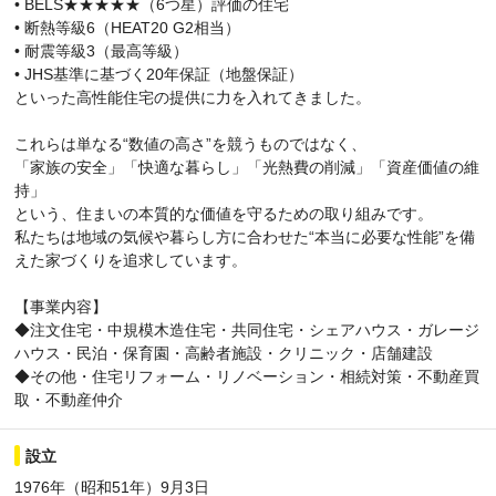
• BELS★★★★★（6つ星）評価の住宅
• 断熱等級6（HEAT20 G2相当）
• 耐震等級3（最高等級）
• JHS基準に基づく20年保証（地盤保証）
といった高性能住宅の提供に力を入れてきました。
これらは単なる“数値の高さ”を競うものではなく、
「家族の安全」「快適な暮らし」「光熱費の削減」「資産価値の維
持」
という、住まいの本質的な価値を守るための取り組みです。
私たちは地域の気候や暮らし方に合わせた“本当に必要な性能”を備
えた家づくりを追求しています。
【事業内容】
◆注文住宅・中規模木造住宅・共同住宅・シェアハウス・ガレージ
ハウス・民泊・保育園・高齢者施設・クリニック・店舗建設
◆その他・住宅リフォーム・リノベーション・相続対策・不動産買
取・不動産仲介
設立
1976年（昭和51年）9月3日