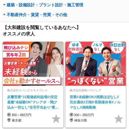
建築・設備設計・プラント設計・施工管理
不動産仲介・賃貸・売買・その他
【大和建設を閲覧しているあなたへ】
オススメの求人
株式会社スパックエキスプレス
株式会社湘南ハウジング
反響営業*10期連続利益増の安定
営業#未経験OK#残業ほぼなし#
基盤*未経験OK*テレアポ・飛び
完全週休2日制#長期連休有#ノル
込み一切なし*住宅手当あり*賞与
マなし#湘南勤務
年2回
350～450万円
300～350万円
東京都
神奈川県