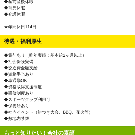
◆産前産後休暇
◆育児休暇
◆介護休暇
★年間休日114日
待遇・福利厚生
◆賞与あり（昨年実績：基本給2ヶ月以上）
◆社会保険完備
◆交通費全額支給
◆資格手当あり
◆車通勤OK
◆資格取得支援制度
◆研修制度あり
◆スポーツクラブ利用可
◆保養所あり
◆社内イベント（餅つき大会、BBQ、花火等）
◆敷地内禁煙
もっと知りたい！会社の素顔