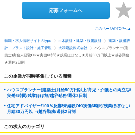
応募フォームへ
このページのTOPへ▲
転職・求人情報サイトのtype
土木設計・建築・設備設計
建築・設備設
計・プラント設計・施工管理
大和建設株式会社
ハウスプランナー(建
築士)実務未経験OK★実働6時間★残業ほぼなし★月給30万円以上★越谷勤務
★週休2日制
この企業が同時募集している職種
ハウスプランナー(建築士)月給50万円以上/育児・介護との両立◎/
実働6時間/残業ほぼ無/越谷勤務/週休2日制
住宅アドバイザー/100％反響/未経験OK/実働6時間/残業ほぼなし/
月給30万円以上/越谷勤務/週休2日制
この求人のカテゴリ