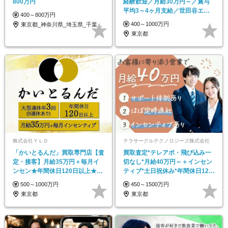
800万円
経験歓迎／月給30万円～／賞与
平均3～4ヶ月支給／世田谷エリ
400～800万円
ア中心の安定企業
400～1000万円
東京都_神奈川県_埼玉県_千葉県_大阪府…
東京都
株式会社ＹＬＤ
テラサークルテクノロジーズ株式会社
「かいとるんだ」買取専門店【査
買取査定*テレアポ・飛び込み一
定・接客】月給35万円＋毎月イ
切なし*月給40万円～＋インセン
ンセン★年間休日120日以上★土
ティブ*土日祝休み*年間休日120
日休み
日*未経験歓迎
500～1000万円
450～1500万円
東京都
東京都