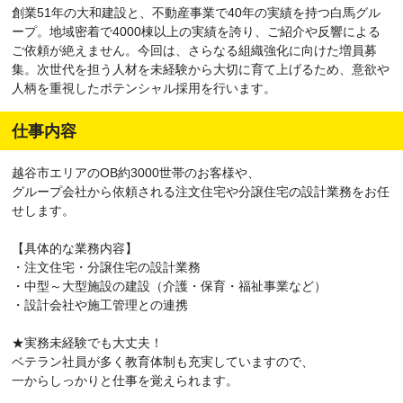
創業51年の大和建設と、不動産事業で40年の実績を持つ白馬グル
ープ。地域密着で4000棟以上の実績を誇り、ご紹介や反響による
ご依頼が絶えません。今回は、さらなる組織強化に向けた増員募
集。次世代を担う人材を未経験から大切に育て上げるため、意欲や
人柄を重視したポテンシャル採用を行います。
仕事内容
越谷市エリアのOB約3000世帯のお客様や、
グループ会社から依頼される注文住宅や分譲住宅の設計業務をお任
せします。
【具体的な業務内容】
・注文住宅・分譲住宅の設計業務
・中型～大型施設の建設（介護・保育・福祉事業など）
・設計会社や施工管理との連携
★実務未経験でも大丈夫！
ベテラン社員が多く教育体制も充実していますので、
一からしっかりと仕事を覚えられます。