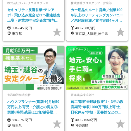
株式会社スパックエキスプレス
株式会社プロスタッフ 営業部
セキュリティ反響営業*テレア
カー用品のルート営業／創業100
ポ・飛び込み完全ゼロ*5期連続売
年以上のリーディングカンパニー
上増・創業30年安定企業*賞与年
／未経験歓迎／賞与実績4ヶ月分
2回*住宅手当有
＋決算賞与あり
350～450万円
400～500万円
東京都
東京都_大阪府_岩手県
大和建設株式会社
坂本建設株式会社
ハウスプランナー(建築士)月給50
施工管理*未経験歓迎*1～3年の教
万円以上/育児・介護との両立◎/
育期間*年収1000万円以上可*土
実働6時間/残業ほぼ無/越谷勤務/
日祝休み*学校・図書館などの公
週休2日制
共工事中心
550～750万円
400～1050万円
埼玉県
神奈川県