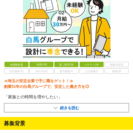
未経験歓迎
学歴不問
第二新卒OK
ベテランOK
複数名採用
完全週休2日
休日120日
賞与複数月
土日面接可
面接1回
≪埼玉の安定企業で手に職をゲット！≫
創業51年の白馬グループで、安定した働き方を◎
「家族との時間を増やしたい」
続きを読む
募集背景