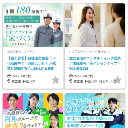
株式会社ビルドアート
住友不動産ハウジング株式会社
【施工管理】自社注文住宅／30
注文住宅のコンサルティング営業
代活躍中！／月給50万円可／残
／未経験可／高インセンティブ／
業月20h以内／土日休み＆長期連
完全週休2日
休OK
550～900万円
350～600万円
東京都_神奈川県
東京都_神奈川県_埼玉県_千葉県_大阪府…