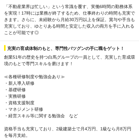
「不動産業界は忙しい」という常識を覆す、実働6時間の勤務体系
を実現！17時には業務が終了するため、仕事終わりの時間も充実で
きます。さらに、未経験から月給30万円以上を保証。賞与や手当も
充実しており、ゆとりある時間と安定した収入の両方を手に入れる
ことが可能です◎
充実の育成体制のもと、専門性バツグンの手に職をゲット！
創業51年の歴史を持つ白馬グループの一員として、充実した育成環
境のもとで専門スキルを磨けます！
≪各種研修制度や勉強会あり≫
・新人導入研修
・基礎研修
・実務研修
・資格支援制度
・マネジメント研修
・経営スキル等に関する勉強会 など
資格手当も充実しており、2級建築士で月4万円、1級なら月8万円
を毎月支給。