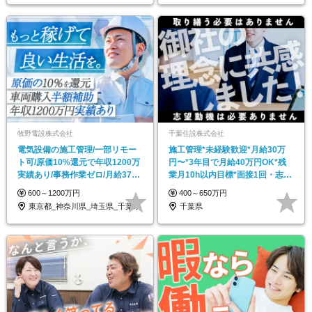
牧野電設株式会社
千葉住設株式会社
電気設備の施工管理/一部リモー
施工管理*未経験歓迎*月給30万
ト可/原価10%還元で年収1200万
円〜*3年目で月給40万円OK*残
実績あり/事務作業ゼロ/月給37万
業月10h以内目標*面接1回・志望
円～
動機不問
600～1200万円
400～650万円
東京都_神奈川県_埼玉県_千葉県
千葉県