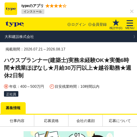
typeのアプリ
インストール
ログイン
会員登録
検討中(
0
)
MENU
大和建設株式会社
掲載期間：2026.07.21～2026.08.17
ハウスプランナー(建築士)実務未経験OK★実働6時
間★残業ほぼなし★月給30万円以上★越谷勤務★週
休2日制
年収：400～500万円
目安残業時間：10時間以内
正社員
募集情報
仕事内容
応募資格
会社の素顔
応募について