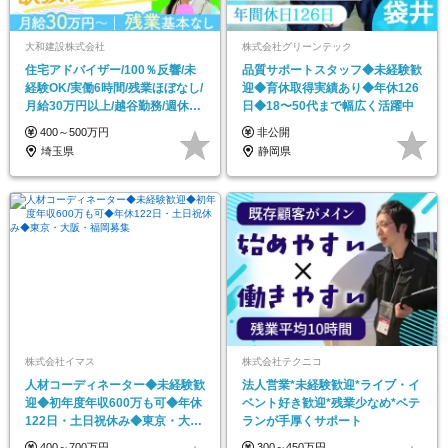
大和建設株式会社
株式会社グリーンテック
住宅アドバイザー/100％反響/未
品質サポートスタッフ◆未経験歓
経験OK/実働6時間/残業ほぼなし/
迎◆育休取得実績あり◆年休126
月給30万円以上/越谷勤務/週休2
日◆18〜50代まで幅広く活躍中
日制
400～500万円
非公開
埼玉県
静岡県
株式会社イマス
株式会社テクニコ
人材コーディネーター◆未経験歓
法人営業*未経験歓迎*ライブ・イ
迎◆初年度年収600万も可◆年休
ベント好き歓迎*残業少なめ*ベテ
122日・土日祝休み◆東京・大
ランが手厚くサポート
阪・福岡募集
400～700万円
300～450万円