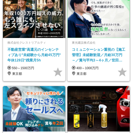
株式会社クレストリアルティ
東光建設株式会社
不動産営業*高還元のインセンテ
コミュニケーション重視の【施工
ィブあり*未経験から月給45万円*
管理】未経験歓迎／月給30万円
年休128日*残業月5h
～／賞与平均3～4ヶ月／世田谷
エリア中心の安定企業
550～1500万円
400～1000万円
東京都
東京都