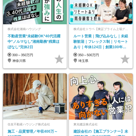
株式会社湘南ハウジング
株式会社トウペ【東証プライム上場グループ】
不動産営業*未経験OK*40代活躍
ルート営業｜飛び込みなし｜未経
中*ノルマなし*湘南勤務*残業ほ
験歓迎｜フレックス制｜リモート
ぼなし*完休2日
あり｜年休124日｜創業100年以
上｜埼玉勤務
300～350万円
350～500万円
神奈川県
埼玉県
住友不動産ハウジング株式会社
東光建設株式会社
施⼯・品質管理／年収400万～
建設会社の【施工プランナー】未