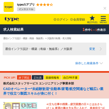
typeのアプリ
インストール
ログイン
会員登録
検討中(
0
)
MENU
1
求人検索結果
件中
1～1
件表示
通信インフラ設計・構築（有線・無線系） × 大阪府の転職・求人情報
通信インフラ設計・構築（有線・無線系）／大阪府
変更
保存した検索条件
PICK UP!
終了間近
正社員
面接情報有
自己PR不要
株式会社スタッフサービス エンジニアリング事業本部
CADオペレーター*未経験歓迎*自動車/家電/航空関連など幅広い業
界で役立つ製図スキルが身に付く！
≪立ち仕事や残業…疲労困憊の日々とはおさら
ば！≫ 希望の働き方を手に入れて、将来役立つC