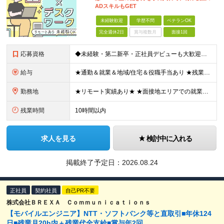
ADスキルもGET
未経験歓迎
学歴不問
ベテランOK
完全週休2日
賞与複数月
面接1回
応募資格
◆未経験・第二新卒・正社員デビューも大歓迎／経験・知識ゼロでOK！ ◆学歴不問 ★人物重視 ★入社前の経験・スキルはゼロでOK CADの基本的な知識・操作経験がある方は歓迎します。 地方在住の方も
給与
★通勤＆就業＆地域/住宅＆役職手当あり ★残業代は全額支給 ★選べる給与制度あり！ ■東京・神奈川・千葉・埼玉勤務の場合 月給24.5万円～55万円＋諸手当 （残業代は全額支給） (20,000円の
勤務地
★リモート実績あり★ ★面接地エリアでの就業率92％以上！ 『地元で働きたい』という希望に、業界トップクラス約7,000件の取引事業所数、90,000件以上のプロジェクトから検討をいたします。 全
残業時間
10時間以内
求人を見る
検討中に入れる
掲載終了予定日：
2026.08.24
正社員
契約社員
自己PR不要
株式会社ＢＲＥＸＡ Ｃｏｍｍｕｎｉｃａｔｉｏｎｓ
【モバイルエンジニア】NTT・ソフトバンク等と直取引■年休124
日■残業月20h内＋残業代全支給■賞与年2回