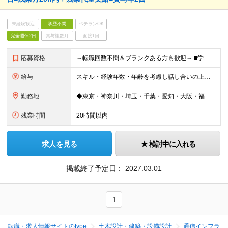
未経験歓迎
学歴不問
ベテランOK
完全週休2日
賞与複数月
面接1回
応募資格
～転職回数不問＆ブランクある方も歓迎～ ■学歴不問 ■移動体通信に関する何らかの実務経験 ■移動体通信に関わる何らかの資格
給与
スキル・経験年数・年齢を考慮し話し合いの上、優遇します。 ＜関東＞ 経験者：月給25万円以上 未経験：月給20万円以上 ＜名古屋＞ 経験者：月給23万円以上 未経験：月給17.7万円以上 ＜大
勤務地
◆東京・神奈川・埼玉・千葉・愛知・大阪・福岡および各プロジェクト先 ◇本社／東京都港区赤坂2-3-5 赤坂スターゲートプラザ14階 ◇愛知／愛知県名古屋市中村区名駅2-45-7 丸岡ビルディング3F
残業時間
20時間以内
求人を見る
検討中に入れる
掲載終了予定日：
2027.03.01
1
転職・求人情報サイトのtype
土木設計・建築・設備設計
通信インフラ