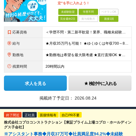
定”を手に入れよう！
未経験歓迎
学歴不問
ベテランOK
完全週休2日
賞与複数月
面接1回
応募資格
＜学歴不問・第二新卒歓迎！業界、職種未経験歓迎！20代～30代活躍中＞ ★35歳以下の方（若年層の長期キャリア形成を図るため） ★フリーター・正社員未経験・社会人未経験OK ★転職回数が多い方もぜひ
給与
★月収35万円も可能！ ★ゆくゆくは年収700～800万円も！ ★手当が多数あり ・残業手当（100％）★1分単位で支給 ・資格手当（最大月6万円） ・結婚/出産祝金（最大3万円） 【首都圏・北関東
勤務地
★勤務地は希望を最大限考慮 ★直行直帰OK ★車通勤のエリアもあり ★研修は、下記いずれかの研修センターで行います ・東京校（東京本社とアクセスは同様） ・大阪校（大阪府大阪市中央区道修町 2-1-1
残業時間
20時間以内
求人を見る
検討中に入れる
掲載終了予定日：
2026.08.24
終了間近
正社員
面接情報有
自己PR不要
株式会社コプロコンストラクション【東証プライム上場コプロ・ホールディン
グス子会社】
※アシスタント事務◆月収37万可◆社員満足度94.2%◆未経験