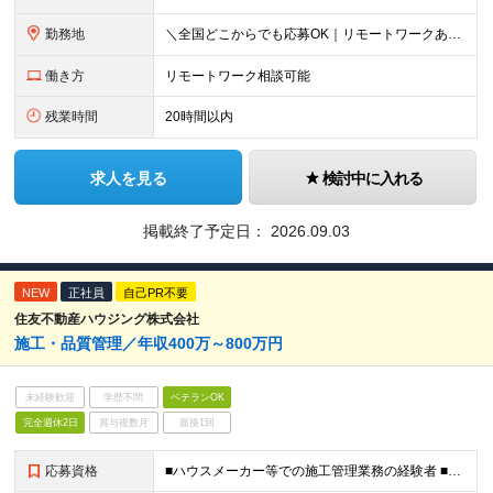
勤務地
＼全国どこからでも応募OK｜リモートワークあり／ ◇会社都合の転居を伴う転勤はなし ◇直行直帰OK！ ご自宅から通いやすいエリアや希望するエリアの プロジェクトをご担当いただきます！ 「自宅から通え
働き方
リモートワーク相談可能
残業時間
20時間以内
求人を見る
検討中に入れる
掲載終了予定日：
2026.09.03
NEW
正社員
自己PR不要
住友不動産ハウジング株式会社
施⼯・品質管理／年収400万～800万円
未経験歓迎
学歴不問
ベテランOK
完全週休2日
賞与複数月
面接1回
応募資格
■ハウスメーカー等での施工管理業務の経験者 ■要 普通運転免許（AT限定可）