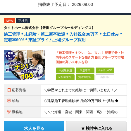
掲載終了予定日：
2026.09.03
NEW
正社員
タクトホーム株式会社【飯田グループホールディングス】
施工管理＊未経験・第二新卒歓迎＊入社祝金30万円＊土日休み＊
定着率90%＊東証プライム上場グループ採用
「施工管理＝キツい」は、古い！ 現場半分・社
内半分のスマートな働き方 飯田グループで市場
価値の高いスキルを◎
未経験歓迎
学歴不問
ベテランOK
完全週休2日
賞与複数月
面接1回
応募資格
＼学歴やこれまでの経験は一切問いません！／ 正社員デビュー、第二新卒、異業種からの転職、大歓迎です♪ 【必須条件】 ＊高卒以上の方 ＊普通自動車免許をお持ちの方(AT限定も大歓迎！) ――【こ
給与
◇建築施工管理経験者 月給29万円以上+賞与 ◆未経験者 月給25万円以上＋賞与 ※経験、スキルにより考慮し、当社規定により優遇します。 ＜平均年収例＞ 668万円／月給37.2万円＋賞与(4.
勤務地
＼＼北海道・宮城・関東・関西・高知・沖縄の当社拠点／／ ▼北海道エリア 札幌店 ▼宮城エリア 仙台店 ▼千葉エリア 柏店、鎌ヶ谷店、千葉店、市川店 ▼埼玉エリア 狭山店、大宮店、浦和店、志木店
求人を見る
検討中に入れる