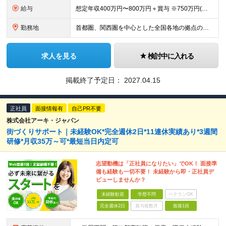
給与
想定年収400万円〜800万円＋賞与 ※750万円(⾸都圏・東海圏・大阪・兵庫のみ)、800万円(東京エリアのみ) ※経験、スキルに応じて決定します ※固定残業手当（40時間分／月7万9100円～）
勤務地
首都圏、関西圏を中心とした全国各地の拠点のうち、業務内容・希望にあわせて配属いたします。 ≪注文住宅≫ 【首都圏・東海・関西】 東京、千葉、埼玉、神奈川、茨城、愛知、三重、岐阜、静岡、大阪、京都、
求人を見る
検討中に入れる
掲載終了予定日：
2027.04.15
正社員
面接情報有
自己PR不要
株式会社アーキ・ジャパン
街づくりサポート｜未経験OK*完全週休2日*11連休実績あり*3週間
研修*月収35万～可*最短当日内定可
志望動機は「正社員になりたい」でOK！ 面接準
備も経験も一切不要！ 未経験から即・正社員デ
ビューしませんか？
未経験歓迎
学歴不問
ベテランOK
完全週休2日
賞与複数月
面接1回