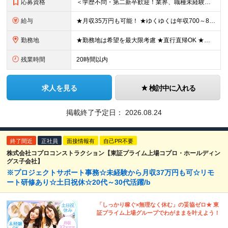
応募資格
＜学歴不問・第二新卒歓迎！業界、職種未経験歓迎！20代～30代活躍中＞ ★35歳以下の方（若年層の長期キャリア形成を図るため） ★フリーター・正社員未経験・社会人未経験OK ★転職回数が多い方もぜひ
給与
★月収35万円も可能！ ★ゆくゆくは年収700～800万円も！ ★手当が多数あり ・残業手当（100％）★1分単位で支給 ・資格手当（最大月6万円） ・結婚/出産祝金（最大3万円） 【首都圏・北関東
勤務地
★勤務地は希望を最大限考慮 ★直行直帰OK ★車通勤のエリアもあり ★研修は、下記いずれかの研修センターで行います ・東京校（東京本社とアクセスは同様） ・大阪校（大阪府大阪市中央区道修町 2-1-1
残業時間
20時間以内
求人を見る
検討中に入れる
掲載終了予定日：
2026.08.24
終了間近
正社員
面接情報有
自己PR不要
株式会社コプロコンストラクション【東証プライム上場コプロ・ホールディン
グス子会社】
※プロジェクトサポート事務☆未経験から月収37万円も可☆リモ
ート研修あり☆土日祝休☆20代～30代活躍/b
「しっかり稼ぐ×無理なく休む」の妥協ゼロ★ 東
証プライム上場グループでわがままを叶えよう！