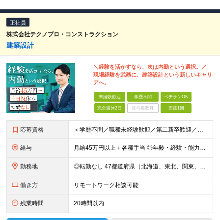
正社員
株式会社テクノプロ・コンストラクション
建築設計
＼経験を活かすなら、次は内勤という選択。／
現場経験を武器に、建築設計という新しいキャリ
アへ。
未経験歓迎
学歴不問
ベテランOK
完全週休2日
賞与複数月
面接1回
応募資格
＜学歴不問／職種未経験歓迎／第二新卒歓迎／ブランクOK＞ ■建設業界での実務経験をお持ちの方 └年数・分野・職種はいっさい不問！ ◆設計職が初めての方も歓迎！ ◆施工管理など、現場経験を活かしてキ
給与
月給45万円以上＋各種手当 ◎年齢・経験・能力・適性を考慮して、支給額を決定します。 ◎残業代は1分単位で100％支給。頑張った分はきちんと収入に還元します！ ＼充実の各種手当／ ■交通費全額支給
勤務地
◎転勤なし 47都道府県（北海道、東北、関東、北陸・甲信越、関西、東海、中国、四国、九州、沖縄）の各プロジェクト先 ◇本人の希望を伴わない転居はなく、転勤もありません。 ◇勤務地はご希望を最大限考
働き方
リモートワーク相談可能
残業時間
20時間以内