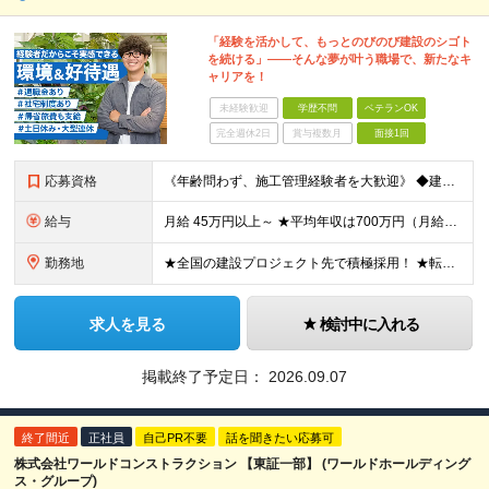
「経験を活かして、もっとのびのび建設のシゴト
を続ける」――そんな夢が叶う職場で、新たなキ
ャリアを！
未経験歓迎
学歴不問
ベテランOK
完全週休2日
賞与複数月
面接1回
応募資格
《年齢問わず、施工管理経験者を大歓迎》 ◆建設業界で技術系の実務経験があればOK ★経験に応じて、月給50万円以上、平均年収700万円以上も可能です 《応募条件》 ◆建設業界で技術系職種（施工管理や
給与
月給 45万円以上～ ★平均年収は700万円（月給50万円） ◎残業手当は、全額別途支給します。 ◎年齢・経験・能力などを考慮の上、決定します。 ◎試用期間3ヶ月あり。その間の待遇に変動はありません
勤務地
★全国の建設プロジェクト先で積極採用！ ★転居を伴う転勤なし ★配属先は希望を最大限考慮します ★I・Uターン支援・寮あり ★案件によりマイカー通勤OK ＝拠点一覧＝ ◆本社／東京都港区東新橋2丁目
求人を見る
検討中に入れる
掲載終了予定日：
2026.09.07
終了間近
正社員
自己PR不要
話を聞きたい応募可
株式会社ワールドコンストラクション 【東証一部】 (ワールドホールディング
ス・グループ)