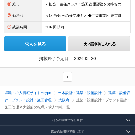
給与
＜担当・主任クラス：施工管理経験をお持ちの方＞ 年収：340万円～600万円＋時間外手当＋諸手当 月給：21万円～38万円＋諸手当 ※経験・スキルにより優遇 ※残業代は別途支給します ※賞与：年2回（
勤務地
＜駅徒歩5分の好立地！＞ ◆共栄事業所 東京都練馬区豊玉北6-15-14 共栄ビル3階 ◆栃木事業所 栃木県宇都宮市下栗1丁目17番1号 ◆大阪事業所 大阪府大阪市中央区久太郎町1丁目4番8号
残業時間
20時間以内
求人を見る
検討中に入れる
掲載終了予定日：
2026.08.20
1
転職・求人情報サイトのtype
土木設計・建築・設備設計
建築・設備設
計・プラント設計・施工管理
大阪府
建築・設備設計・プラント設計・
施工管理 × 大阪府の転職・求人情報一覧
ほかの職種で探し直す
ほかの勤務地で探し直す