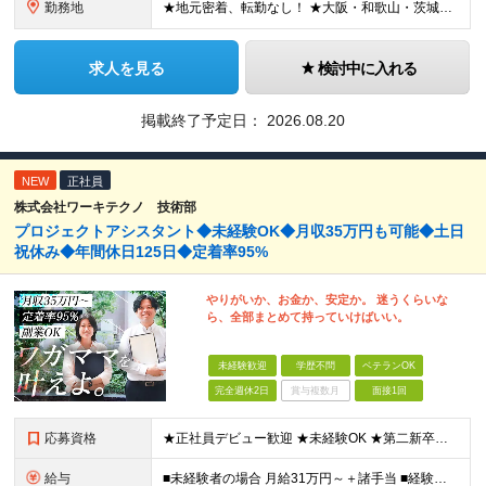
勤務地
★地元密着、転勤なし！ ★大阪・和歌山・茨城・三重・千葉の各拠点 ★Ｕ・Iターン歓迎！（面接交通費支給） ★社用車貸与（出勤利用OK）、駐車場費用支給 ・大阪府堺市 ・和歌山県有田市 ・茨城県神栖市
求人を見る
検討中に入れる
掲載終了予定日：
2026.08.20
NEW
正社員
株式会社ワーキテクノ 技術部
プロジェクトアシスタント◆未経験OK◆月収35万円も可能◆土日
祝休み◆年間休日125日◆定着率95%
やりがいか、お金か、安定か。 迷うくらいな
ら、全部まとめて持っていけばいい。
未経験歓迎
学歴不問
ベテランOK
完全週休2日
賞与複数月
面接1回
応募資格
★正社員デビュー歓迎 ★未経験OK ★第二新卒歓迎 ★学歴不問 ＜こんな方にピッタリ！＞ □ 収入も、お休みも、絶対に妥協したくない！ □ ゆとりのある生活を楽しみながら、将来ずっと役立つスキル
給与
■未経験者の場合 月給31万円～＋諸手当 ■経験者の場合 月給35万円～90万円＋諸手当 ★前職から年収120万円UPの実績あり ★初年度年収500万円～も可能！ ※首都圏以外の未経験の方は【月