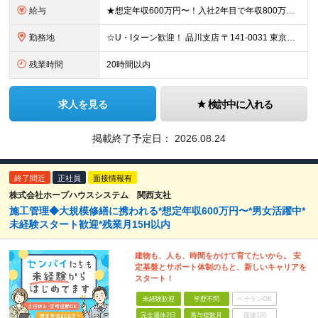
給与
★想定年収600万円〜！入社2年目で年収800万円の実績あり ★経験者の方は月給30万円以上＆前給保証！ 月給27万円〜＋各種手当＋賞与年2回 ※これまでのご経験やスキルに応じて加給・優遇いたします
勤務地
☆U・Iターン歓迎！ 品川支店 〒141-0031 東京都品川区西五反田8-1-14 最勝ビル 11F 横浜支店 〒141-0031 東京都品川区西五反田8-1-14 最勝ビル 11F 新潟支店
残業時間
20時間以内
求人を見る
検討中に入れる
掲載終了予定日：
2026.08.24
終了間近
正社員
面接情報有
株式会社ホープハウスシステム 関西支社
施工管理◆大規模修繕に携われる*想定年収600万円〜*男女活躍中*
未経験スタート歓迎*残業月15H以内
建物も、人も、時間をかけて育てたいから。 安
定基盤とサポート体制のもと、新しいキャリアを
スタート！
未経験歓迎
学歴不問
ベテランOK
完全週休2日
賞与複数月
面接1回