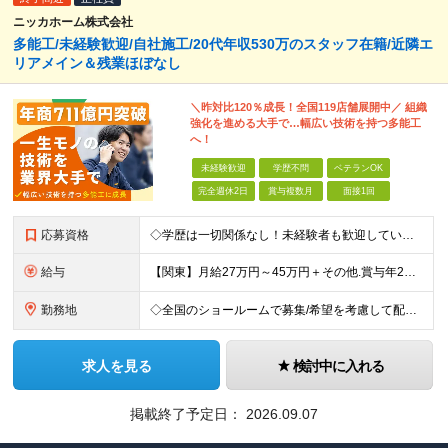
ニッカホーム株式会社
多能工/未経験歓迎/自社施工/20代年収530万のスタッフ在籍/近隣エ
リアメイン＆残業ほぼなし
＼昨対比120％成長！全国119店舗展開中／ 組織
強化を進める大手で…幅広い技術を持つ多能工
へ！
未経験歓迎
学歴不問
ベテランOK
完全週休2日
賞与複数月
面接1回
応募資格
◇学歴は一切関係なし！未経験者も歓迎しています ◇30歳以下の方/普通自動車免許（AT限定可） ＼必須条件／ ・30歳以下の方（長期勤続によるキャリア形成のため） ・要普通免許（AT限定可） ＼募
給与
【関東】月給27万円～45万円＋その他.賞与年2回 【その他の地域】月給25万円～45万円＋その他.賞与年2回 ◆資格・能力等に応じて、それ以上の額からのスタートもあり！ 普免以外の資格やスキルがあ
勤務地
◇全国のショールームで募集/希望を考慮して配属 ◇北海道/東北/関東/中部/近畿/中国・四国/九州 募集エリア ￣￣￣￣￣￣￣￣￣￣￣￣￣￣ ▽北海道エリア 北海道 ▽東北エリア 宮城県、福島県
求人を見る
検討中に入れる
掲載終了予定日：
2026.09.07