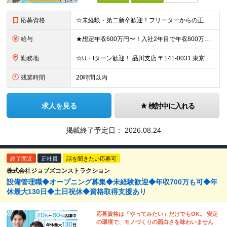
応募資格
☆未経験・第二新卒歓迎！フリーターからの正社員デビューも応援◎ ☆雇用形態、転職回数は一切不問です！ ◆普通自動車免許（AT限定可）をお持ちの方 ◆学歴不問 ★こんな方にピッタリ★ ・人とコミュニケ
給与
★想定年収600万円〜！入社2年目で年収800万円の実績あり ★経験者の方は月給30万円以上＆前給保証！ 月給27万円〜＋各種手当＋賞与年2回 ※これまでのご経験やスキルに応じて加給・優遇いたします
勤務地
☆U・Iターン歓迎！ 品川支店 〒141-0031 東京都品川区西五反田8-1-14 最勝ビル 11F 横浜支店 〒141-0031 東京都品川区西五反田8-1-14 最勝ビル 11F 新潟支店
残業時間
20時間以内
求人を見る
検討中に入れる
掲載終了予定日：
2026.08.24
終了間近
正社員
話を聞きたい応募可
株式会社ジョブズコンストラクション
設備管理職◆オープニング募集◆未経験歓迎◆年収700万も可◆年
休最大130日◆土日祝休◆資格取得支援あり
応募資格は「やってみたい」だけでもOK。 安定
の環境で、モノづくりの面白さを味わいません