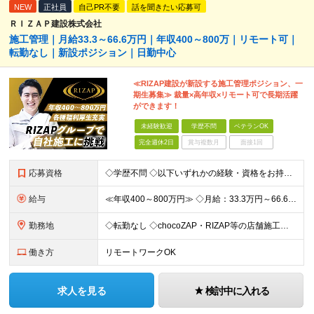
NEW
正社員
自己PR不要
話を聞きたい応募可
ＲＩＺＡＰ建設株式会社
施工管理｜月給33.3～66.6万円｜年収400～800万｜リモート可｜
転勤なし｜新設ポジション｜日勤中心
≪RIZAP建設が新設する施工管理ポジション、一
期生募集≫ 裁量×高年収×リモート可で長期活躍
ができます！
未経験歓迎
学歴不問
ベテランOK
完全週休2日
賞与複数月
面接1回
応募資格
◇学歴不問 ◇以下いずれかの経験・資格をお持ちの方 ≪対象経験≫ ・店舗内装工事（フィットネス・飲食・物販など）の施工管理経験 ・電気/空調/給排水工事いずれかの施工管理経験（1年以上目安） ・職長
給与
≪年収400～800万円≫ ◇月給：33.3万円～66.6万円 ◇残業代別途支給 ◇昇給年2回（実力次第でスピード昇給可能） スキル・経験に応じた評価制度 ￣￣￣￣￣￣￣￣￣￣￣￣￣ 新設チームのた
勤務地
◇転勤なし ◇chocoZAP・RIZAP等の店舗施工を担当 ◇本社もしくは在宅での勤務になります 【本社所在地】 東京都新宿区西新宿8-17-1 住友不動産新宿グランドタワー36F 【転勤につい
働き方
リモートワークOK
求人を見る
検討中に入れる