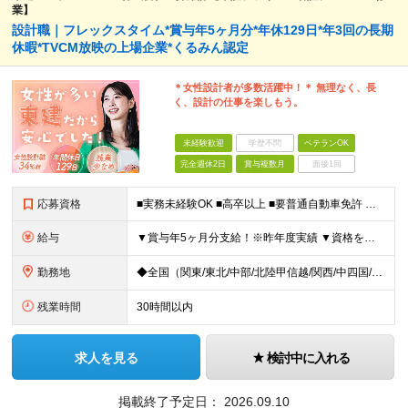
業】
設計職｜フレックスタイム*賞与年5ヶ月分*年休129日*年3回の長期
休暇*TVCM放映の上場企業*くるみん認定
＊女性設計者が多数活躍中！＊ 無理なく、長
く、設計の仕事を楽しもう。
未経験歓迎
学歴不問
ベテランOK
完全週休2日
賞与複数月
面接1回
応募資格
■実務未経験OK ■高卒以上 ■要普通自動車免許 ※建築関係の資格が無くても、住宅系CAD経験者、または建築関係の資格について受験資格をお持ちの方も歓迎いたします！ ＜女性の設計職も増えています！
給与
▼賞与年5ヶ月分支給！※昨年度実績 ▼資格をお持ちの方は、入社支度金最大30万円支給 ■月給23万～40万円＋賞与年2回＋残業代全額支給＋資格手当＋家族手当ほか ┗一級建築士になると月3～5万円UP
勤務地
◆全国（関東/東北/中部/北陸甲信越/関西/中四国/九州）で募集中 ※UIターン歓迎 ※希望や現在のお住まいを考慮！面接時に希望の勤務地をお聞かせください ◆本社所在地 愛知県名古屋市中区丸の内2-
残業時間
30時間以内
求人を見る
検討中に入れる
掲載終了予定日：
2026.09.10