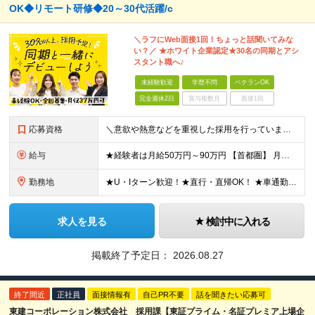
OK◆リモート研修◆20～30代活躍/c
＼ラフにWeb面接1回！ちょっと話聞いてみな
い？／ ★ホワイト企業認定★30名の同期とアシ
スタント職へ♪
未経験歓迎
学歴不問
ベテランOK
完全週休2日
賞与複数月
面接1回
応募資格
＼意欲や熱意などを重視した採用を行っています／ ●未経験・第二新卒歓迎 ●学歴・年齢・転職回数は一切不問です！ ※新卒の方もご応募可能 （待遇・募集要項等は別途ご案内いたします） ※入社時期は柔軟に対
給与
★経験者は月給50万円～90万円 【首都圏】 月給30万1230円〜 ⇒基本22万7000円+地域6万4230円+皆勤1万円 【群馬/栃木/茨城】 月給28万1090円〜 ⇒基本23万4000円+
勤務地
★U・Iターン歓迎！★直行・直帰OK！ ★車通勤可能のエリアもあり！★出張なしの働き方も可能 全国47都道府県の各プロジェクト（転勤なし！勤務地に対する希望も実現可能！） 「自宅から1時間以内で通え
求人を見る
検討中に入れる
掲載終了予定日：
2026.08.27
終了間近
正社員
面接情報有
自己PR不要
話を聞きたい応募可
東建コーポレーション株式会社 採用課【東証プライム・名証プレミア上場企