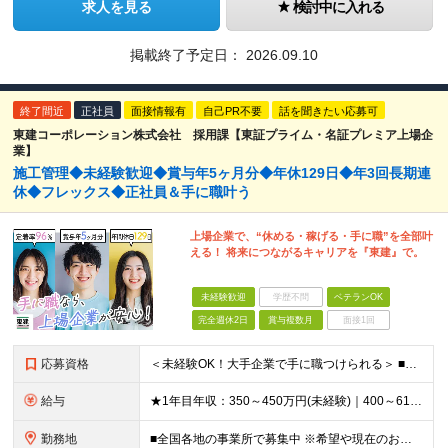
求人を見る
検討中に入れる
掲載終了予定日：
2026.09.10
終了間近
正社員
面接情報有
自己PR不要
話を聞きたい応募可
東建コーポレーション株式会社 採用課【東証プライム・名証プレミア上場企
業】
施工管理◆未経験歓迎◆賞与年5ヶ月分◆年休129日◆年3回長期連
休◆フレックス◆正社員＆手に職叶う
上場企業で、“休める・稼げる・手に職”を全部叶
える！ 将来につながるキャリアを『東建』で。
未経験歓迎
学歴不問
ベテランOK
完全週休2日
賞与複数月
面接1回
応募資格
＜未経験OK！大手企業で手に職つけられる＞ ■高卒以上 ■普通自動車免許をお持ちの方 ◎20代～50代まで幅広い年代層の転職実績あり
給与
★1年目年収：350～450万円(未経験)｜400～610万円(経験者) ★ゆくゆく年収700万～900万円も可能。昇給率に自信あり！ ★賞与約5ヶ月分支給 【未経験】 月給21万1,400円～24
勤務地
■全国各地の事業所で募集中 ※希望や現在のお住まいを考慮！面接時に希望の勤務地をお聞かせください ※現場への直行、自宅への直帰可能です ※Uターン・Iターンも歓迎します ■本社所在地 愛知県名古屋市