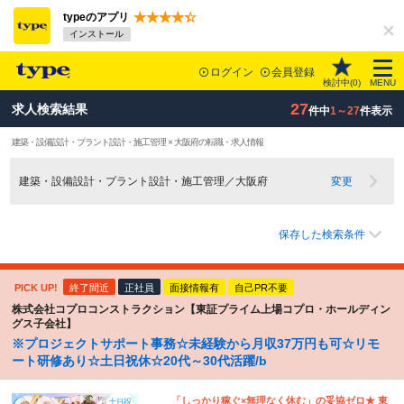
typeのアプリ
インストール
ログイン
会員登録
検討中(
0
)
MENU
27
求人検索結果
件中
1～27
件表示
建築・設備設計・プラント設計・施工管理 × 大阪府の転職・求人情報
建築・設備設計・プラント設計・施工管理／大阪府
変更
保存した検索条件
PICK UP!
終了間近
正社員
面接情報有
自己PR不要
株式会社コプロコンストラクション【東証プライム上場コプロ・ホールディン
グス子会社】
※プロジェクトサポート事務☆未経験から月収37万円も可☆リモ
ート研修あり☆土日祝休☆20代～30代活躍/b
「しっかり稼ぐ×無理なく休む」の妥協ゼロ★ 東