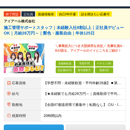
終了間近
正社員
面接情報有
自己PR不要
話を聞きたい応募可
アイアール株式会社
施工管理サポートスタッフ｜未経験入社8割以上｜正社員デビュー
OK｜月給28万円～｜髪色・服装自由｜年休125日
＼事業拡大につき大型採用を決定／ 先輩社員A・
Bが語る、アイアールのイイところをご紹介！
未経験歓迎
学歴不問
ベテランOK
完全週休2日
賞与複数月
面接1回
応募資格
【学歴不問・未経験歓迎・平均年齢28歳】 ■ 第二新卒歓迎 ■ フリーター・社会人未経験OK ＼「アイアールで人生ワンチャンつかんでほしい！」／ …こんな社長の想いから 経験よりも人柄を重視した採用
給与
【★未経験でも月給28万円～｜資格取得で平均年収636万円★】 ■ 月給28万円～80万円+賞与年2回＋各種手当 ※月給には、固定残業代（20時間分：3万8000円～／月）を含む ※20時間を超過
勤務地
【全国47都道府県で募集中｜転勤なし】 ◎U・Iターン歓迎！家具家電付き＆家賃ナシの社員寮を完備 ◎東京支店は2025年7月に移転したばかりの綺麗なオフィス 東京・横浜・大阪・名古屋・福岡など 全国
残業時間
20時間以内