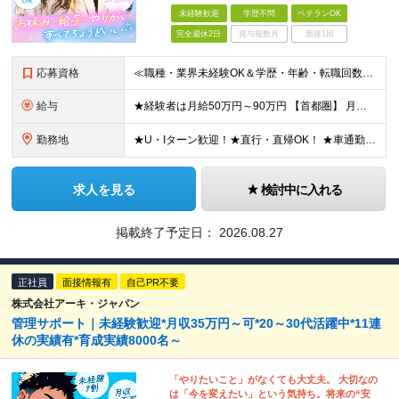
未経験歓迎
学歴不問
ベテランOK
完全週休2日
賞与複数月
面接1回
応募資格
≪職種・業界未経験OK＆学歴・年齢・転職回数不問≫ ◆第二新卒歓迎 ◆社会人経験不問 ◆資格不問 ※新卒の方もご応募可能！ （待遇・募集要項等は別途ご案内いたします） ※入社時期は柔軟に対応します！半
給与
★経験者は月給50万円～90万円 【首都圏】 月給30万1230円〜 ⇒基本22万7000円+地域6万4230円+皆勤1万円 【群馬/栃木/茨城】 月給28万1090円〜 ⇒基本23万4000円+
勤務地
★U・Iターン歓迎！★直行・直帰OK！ ★車通勤可能のエリアもあり！★出張なしの働き方も可能 全国47都道府県の各プロジェクト（転勤なし！勤務地に対する希望も実現可能！） 「自宅から1時間以内で通え
求人を見る
検討中に入れる
掲載終了予定日：
2026.08.27
正社員
面接情報有
自己PR不要
株式会社アーキ・ジャパン
管理サポート｜未経験歓迎*月収35万円～可*20～30代活躍中*11連
休の実績有*育成実績8000名～
「やりたいこと」がなくても大丈夫。 大切なの
は「今を変えたい」という気持ち。将来の“安