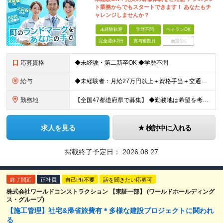
ト業務からでもスタートできます！ あなたもチ
ャレンジしませんか？
未経験歓迎
学歴不問
ベテランOK
完全週休2日
賞与複数月
面接1回
応募資格
◆未経験・第二新卒OK ◆学歴不問
給与
◆未経験者：月給27万円以上＋資格手当＋交通費全額支給＋時間外手当＋休日出勤手当 等 ◆経験者：月給32万円以上＋資格手当＋交通費全額支給＋時間外手当＋休日出勤手当 等 ◎あなたの給与は、これま
勤務地
【全国47都道府県で募集】 ◆勤務地は希望を考慮 ◆転勤なし ◆U・I・Jターン歓迎！ ◆基本直行直帰 ＼積極採用中／ 東北：宮城県、福島県 関東：東京都、神奈川県、埼玉県、千葉県 東海：愛知県、三
求人を見る
検討中に入れる
掲載終了予定日：
2026.08.27
終了間近
正社員
自己PR不要
話を聞きたい応募可
株式会社ワールドコンストラクション 【東証一部】 (ワールドホールディング
ス・グループ)
【施工管理】社宅&帰省旅費有＊多様な建設プロジェクトに関われ
る