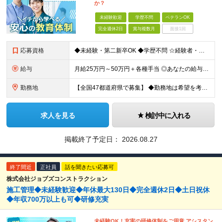
か？
未経験歓迎
学歴不問
ベテランOK
完全週休2日
賞与複数月
面接1回
応募資格
◆未経験・第二新卒OK ◆学歴不問 ☆経験者・下記、資格保有者歓迎します。
給与
月給25万円～50万円＋各種手当 ◎あなたの給与は、これまでの経験や能力を考慮の上、決定します！ ◎待遇条件の詳細は面接でご相談ください。 ◎残業代は全額別途支給します ★前職給与を考慮します！
勤務地
【全国47都道府県で募集】 ◆勤務地は希望を考慮 ◆転勤なし ◆U・I・Jターン歓迎！ ◆基本直行直帰 ＼積極採用中／ 関東：東京都、神奈川県、埼玉県、千葉県 北陸：富山県、石川県、福井県 東海：愛
求人を見る
検討中に入れる
掲載終了予定日：
2026.08.27
終了間近
正社員
話を聞きたい応募可
株式会社ジョブズコンストラクション
施工管理◆未経験歓迎◆年休最大130日◆完全週休2日◆土日祝休
◆年収700万以上も可◆研修充実
未経験OK！充実の研修体制をご用意 アシスタン