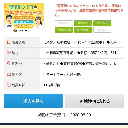
「図面通りに進めるだけ」はもう卒業。 元請け
比率が高いから、顧客に動線や空間まで提案でき
る。
未経験歓迎
学歴不問
ベテランOK
完全週休2日
賞与複数月
面接1回
応募資格
【業界未経験歓迎！20代～40代活躍中】 ◆何かしらの施工管理経験をお持ちの方（施工の規模や年数は不問） ※工務店での経験も大歓迎です！ ※学歴不問 ～このような方にオススメです～ ・ゼロベースで空
給与
＜年棒800万円可能＞ ◆月額：357,142円～571,428円（14分割）（一律手当を含む） ◆年俸制：500万円～800万円 ※年俸額の1/14を毎月支給（残りの2/14は6・12月に賞与支給
勤務地
＜転勤なし◆直行直帰OK◆家庭の都合等によるリモートワークも相談可＞ 【勤務先】 ※下記いずれかの配属となります ※希望する勤務地への配属いたします ■本社 東京都港区南青山2-12-14 ユニマ
働き方
リモートワーク相談可能
残業時間
30時間以内
求人を見る
検討中に入れる
掲載終了予定日：
2026.08.20