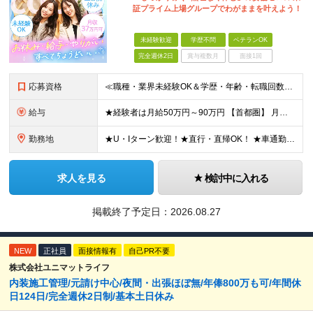
証プライム上場グループでわがままを叶えよう！
未経験歓迎
学歴不問
ベテランOK
完全週休2日
賞与複数月
面接1回
応募資格
≪職種・業界未経験OK＆学歴・年齢・転職回数不問≫ ◆第二新卒歓迎 ◆社会人経験不問 ◆資格不問 ※新卒の方もご応募可能！ （待遇・募集要項等は別途ご案内いたします） ※入社時期は柔軟に対応します！半
給与
★経験者は月給50万円～90万円 【首都圏】 月給30万1230円〜 ⇒基本22万7000円+地域6万4230円+皆勤1万円 【群馬/栃木/茨城】 月給28万1090円〜 ⇒基本23万4000円+
勤務地
★U・Iターン歓迎！★直行・直帰OK！ ★車通勤可能のエリアもあり！★出張なしの働き方も可能 全国47都道府県の各プロジェクト（転勤なし！勤務地に対する希望も実現可能！） 「自宅から1時間以内で通え
求人を見る
検討中に入れる
掲載終了予定日：
2026.08.27
NEW
正社員
面接情報有
自己PR不要
株式会社ユニマットライフ
内装施工管理/元請け中心/夜間・出張ほぼ無/年俸800万も可/年間休
日124日/完全週休2日制/基本土日休み