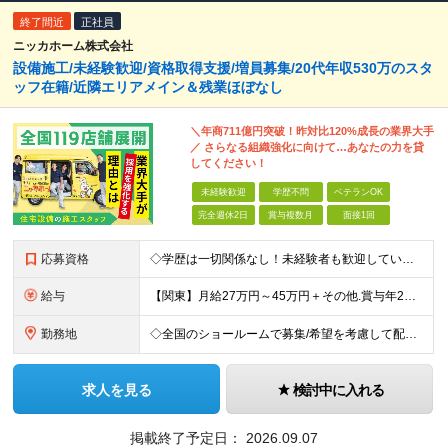
終了間近
正社員
ニッカホーム株式会社
設備施工/未経験歓迎/資格取得支援/増員募集/20代年収530万のスタ
ッフ在籍/近隣エリアメイン＆残業ほぼなし
＼年商711億円突破！昨対比120%成長の業界大手
／ さらなる組織強化に向けて…あなたの力を貸
してください！
未経験歓迎
学歴不問
ベテランOK
完全週休2日
賞与複数月
面接1回
応募資格
◇学歴は一切関係なし！未経験者も歓迎しています ◇30歳以下の方/普通自動車免許（AT限定可） ＼必須条件／ ・30歳以下の方（長期勤続によるキャリア形成のため） ・要普通免許（AT限定可） ＼募
給与
【関東】月給27万円～45万円＋その他.賞与年2回 【その他の地域】月給25万円～45万円＋その他.賞与年2回 ◆資格・能力等に応じて、それ以上の額からのスタートもあり！ 普免以外の資格やスキルがあ
勤務地
◇全国のショールームで募集/希望を考慮して配属 ◇北海道/東北/関東/中部/近畿/中国・四国/九州 募集エリア ￣￣￣￣￣￣￣￣￣￣￣￣￣￣ ▽北海道エリア 北海道 ▽東北エリア 宮城県、福島県
求人を見る
検討中に入れる
掲載終了予定日：
2026.09.07