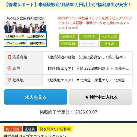
【管理サポート】未経験歓迎*月給30万円以上可*福利厚生が充実！
街のアイコンや社会インフラを築くビッグプロジ
ェクトに 未経験・事務ワークから携われるチャ
ンス！☆☆☆
未経験歓迎
学歴不問
ベテランOK
完全週休2日
賞与複数月
面接1回
応募資格
《建築関連の経験・知識は必要なし！第二新卒歓迎》 ◎学歴・経歴・性別不問 ★20～30代メンバーが活躍中 ★U・Iターン歓迎 《応募条件》 ◆35歳までの方（若年層の長期キャリア形成を図るため） ※
給与
【首都圏エリア】 月給 291,800円以上 ＋ 各種手当 【北関東エリア】 月給 264,260円以上 ＋ 各種手当 【関西・四国エリア】 月給 278,040円以上 ＋ 各種手当 【中部エリ
勤務地
《勤務地エリア》 ▼北海道・東北エリア 北海道、青森県、秋田県、宮城県、岩手県、山形県、福島県 ▼関東エリア 東京都、神奈川県、埼玉県、茨城県、千葉県、群馬県、栃木県 ▼東海・北陸エリア 新潟県、
求人を見る
検討中に入れる
掲載終了予定日：
2026.09.07
終了間近
正社員
話を聞きたい応募可
株式会社ジョブズコンストラクション