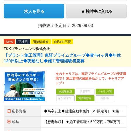
求人を見る
検討中に入れる
掲載終了予定日：
2026.09.03
NEW
正社員
面接情報有
自己PR不要
TKKプラントエンジ株式会社
【プラント施工管理】東証プライムグループ◆賞与4ヶ月◆年休
120日以上◆夜勤なし◆施工管理経験者急募
次のキャリアは、東証プライムグループの安定環
境で！ 施工管理の経験を活かして、キャリアア
ップ！
未経験歓迎
学歴不問
ベテランOK
完全週休2日
賞与複数月
面接1回
応募資格
◆高卒以上◆普通自動車免許（AT限定可） ★第二新卒歓迎 ★プラント業界以外での施工管理経験者歓迎 【こんな方は向いています】 ・施工管理のスキルを活かして働きたい ・安定企業で長く働きたい ・チ
給与
【想定年収】 ★施工管理職：520万円～750万円 ※上記年収は残業時間40時間／月相当の金額を含みます。 月給25万円～35万円＋賞与年2回（原則固定支給額4ヵ月分）＋諸手当（残業手当全額など）