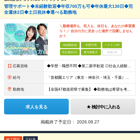
管理サポート◆未経験歓迎◆年収700万も可◆年休最大130日◆完
全週休2日◆土日祝休◆選べる勤務地
＼勤務場所も、収入も、休日も、あなたの希望通
り！／ 自分の力に見合った場所で活躍しません
か？
未経験歓迎
学歴不問
ベテランOK
完全週休2日
賞与複数月
面接1回
応募資格
◆学歴・職歴不問 ◆第二新卒歓迎 ◎社会人経験10～20年以上ある方も活躍中！ ◎これまでの学歴・職歴・転職回数等は一切問いません！ 正社員経験の有無は問わないため、不安がある方も、まずはご相談くだ
給与
「首都圏エリア（東京・神奈川・埼玉・千葉）」 ◆月給25万円～50万円＋各種手当 「首都圏以外のエリア」 ◆月給23万円～50万円＋各種手当 ・あなたの給与は、これまでの経験や能力を考慮の上、決定
勤務地
【全国47都道府県で募集】 ◆勤務地は希望を考慮 ◆転勤なし ◆U・I・Jターン歓迎！ 配属先は以下いずれかのプロジェクト先となります。 ＼積極採用中／ 関東：東京都、神奈川県、埼玉県、千葉県 東
求人を見る
検討中に入れる
掲載終了予定日：
2026.08.27
終了間近
正社員