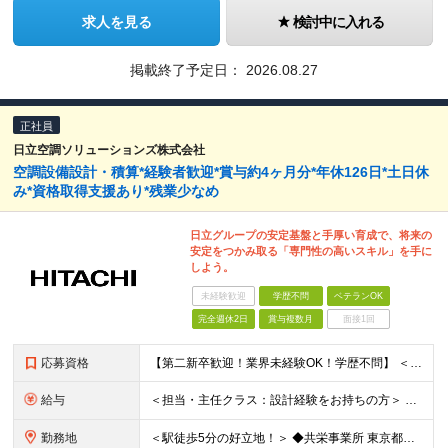
求人を見る
検討中に入れる
掲載終了予定日：
2026.08.27
正社員
日立空調ソリューションズ株式会社
空調設備設計・積算*経験者歓迎*賞与約4ヶ月分*年休126日*土日休
み*資格取得支援あり*残業少なめ
日立グループの安定基盤と手厚い育成で、将来の
安定をつかみ取る「専門性の高いスキル」を手に
しよう。
未経験歓迎
学歴不問
ベテランOK
完全週休2日
賞与複数月
面接1回
応募資格
【第二新卒歓迎！業界未経験OK！学歴不問】 ＜必須条件＞ ●Word、Excel等の基本的なPCスキル、普通自動車免許(AT限定可) ●何らかの設計・作図・積算経験をお持ちの方 ★「CADオペレータ
給与
＜担当・主任クラス：設計経験をお持ちの方＞ 年収：340万円～600万円＋時間外手当＋諸手当 月給：21万円～38万円＋諸手当 ※経験・スキルにより優遇 ※残業代は別途支給します ※賞与：年2回（昨年
勤務地
＜駅徒歩5分の好立地！＞ ◆共栄事業所 東京都練馬区豊玉北6-15-14 共栄ビル3階 ◆栃木事業所 栃木県宇都宮市下栗1丁目17番1号 ◆大阪事業所 大阪府大阪市中央区久太郎町1丁目4番8号