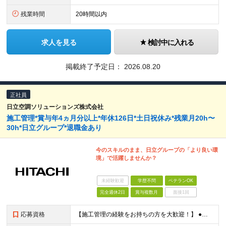
残業時間
20時間以内
求人を見る
検討中に入れる
掲載終了予定日：
2026.08.20
正社員
日立空調ソリューションズ株式会社
施工管理*賞与年4ヵ月分以上*年休126日*土日祝休み*残業月20h〜
30h*日立グループ*退職金あり
今のスキルのまま、日立グループの「より良い環
境」で活躍しませんか？
未経験歓迎
学歴不問
ベテランOK
完全週休2日
賞与複数月
面接1回
応募資格
【施工管理の経験をお持ちの方を大歓迎！】 ●普通自動車免許（AT限定可） ●下記いずれかの経験をお持ちの方 └電気・機械・土木・建築の勉強をした経験 └電気・機械系の資格をお持ちの方 └設備業や建築業