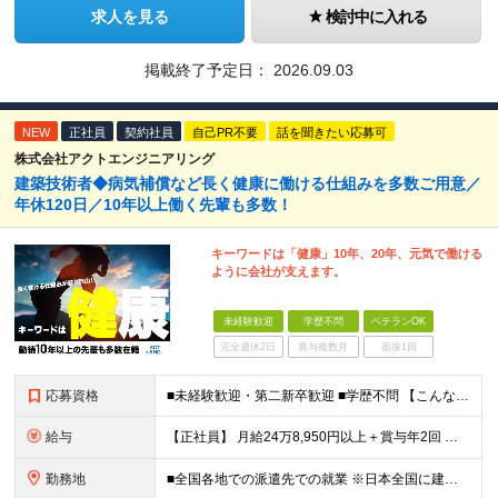
求人を見る
検討中に入れる
掲載終了予定日：
2026.09.03
NEW
正社員
契約社員
自己PR不要
話を聞きたい応募可
株式会社アクトエンジニアリング
建築技術者◆病気補償など長く健康に働ける仕組みを多数ご用意／
年休120日／10年以上働く先輩も多数！
キーワードは「健康」10年、20年、元気で働ける
ように会社が支えます。
未経験歓迎
学歴不問
ベテランOK
完全週休2日
賞与複数月
面接1回
応募資格
■未経験歓迎・第二新卒歓迎 ■学歴不問 【こんな方はぜひご応募ください】 ■大手ゼネコンのプロジェクトに関わってみたい ■福利厚生が整った会社で働きたい ■年収アップを狙いたい ■スケールの大きな仕
給与
【正社員】 月給24万8,950円以上＋賞与年2回 ※年齢・経験・スキル等を考慮の上、当社規定により決定します。 ※残業代、通勤交通費は別途全額支給しています。 【契約社員】 月給28万2,080円
勤務地
■全国各地での派遣先での就業 ※日本全国に建設技術者のニーズがあります。U・Iターン希望の方も歓迎しておりますので、ご希望を気軽にお聞かせください。 ◆本社／東京都港区赤坂3-8-15 THE AK