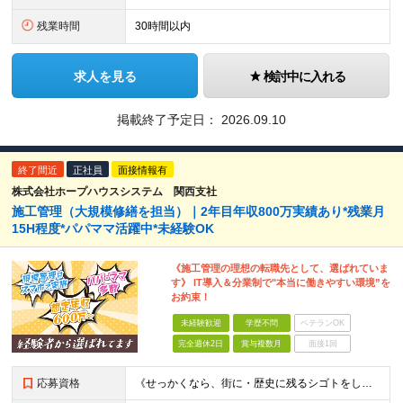
残業時間
30時間以内
求人を見る
検討中に入れる
掲載終了予定日：
2026.09.10
終了間近
正社員
面接情報有
株式会社ホープハウスシステム 関西支社
施工管理（大規模修繕を担当）｜2年目年収800万実績あり*残業月
15H程度*パパママ活躍中*未経験OK
《施工管理の理想の転職先として、選ばれていま
す》 IT導入＆分業制で"本当に働きやすい環境”を
お約束！
未経験歓迎
学歴不問
ベテランOK
完全週休2日
賞与複数月
面接1回
応募資格
《せっかくなら、街に・歴史に残るシゴトをしませんか？》 ☆今までの雇用形態・転職回数は一切不問！ ◆普通自動車免許（AT限定可）をお持ちの方 ◆未経験・第二新卒OK・学歴不問 ★こんな方にピッタリ★