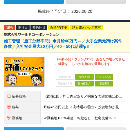
掲載終了予定日：
2026.08.20
NEW
正社員
契約社員
自己PR不要
話を聞きたい応募可
株式会社ワールドコーポレーション
施工管理（施工分野不問）◆月給46万円～／大手企業元請け案件
多数／入社祝金最大20万円／40・50代活躍/p8
《年齢不問！ブランクOK》 あなたの培ってきた
ご経験を、 しっかり給与で還元します。
未経験歓迎
学歴不問
ベテランOK
完全週休2日
賞与複数月
面接1回
応募資格
《面接1回／即日内定あり／明確な志望動機は必要なし》 ◆学歴・年齢不問 ◆建設業界での実務経験や設備設計（電気設備、空調・衛生設備）、土木設計（橋梁／トンネル・道路・造成／上下水道）などの業界経験者
給与
月給46万円以上 ＜高待遇の理由＞ 投資増加が見込まれる領域へ大きな強みを持つ当社には、大手建設会社の元請けの大型工事が多数寄せられます。そのため、施工管理として働く皆さんを、高待遇でお迎えすること
勤務地
≪勤務地100%考慮・転勤なし・社宅完備≫ ※配属は全国のプロジェクト先 ※あなたの希望を考慮し、勤務地を決定します。 ※U・Iターン歓迎 ※出張面接も可能です！お住まいの近くに伺います。(応相談