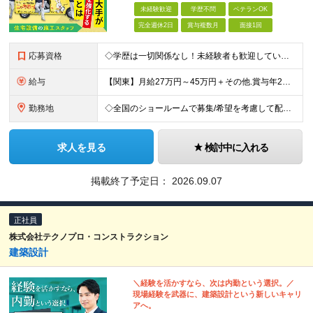
未経験歓迎
学歴不問
ベテランOK
完全週休2日
賞与複数月
面接1回
応募資格
◇学歴は一切関係なし！未経験者も歓迎しています ◇30歳以下の方/普通自動車免許（AT限定可） ＼必須条件／ ・30歳以下の方（長期勤続によるキャリア形成のため） ・要普通免許（AT限定可） ＼募
給与
【関東】月給27万円～45万円＋その他.賞与年2回 【その他の地域】月給25万円～45万円＋その他.賞与年2回 ◆資格・能力等に応じて、それ以上の額からのスタートもあり！ 普免以外の資格やスキルがあ
勤務地
◇全国のショールームで募集/希望を考慮して配属 ◇北海道/東北/関東/中部/近畿/中国・四国/九州 募集エリア ￣￣￣￣￣￣￣￣￣￣￣￣￣￣ ▽北海道エリア 北海道 ▽東北エリア 宮城県、福島県
求人を見る
検討中に入れる
掲載終了予定日：
2026.09.07
正社員
株式会社テクノプロ・コンストラクション
建築設計
＼経験を活かすなら、次は内勤という選択。／
現場経験を武器に、建築設計という新しいキャリ
アへ。