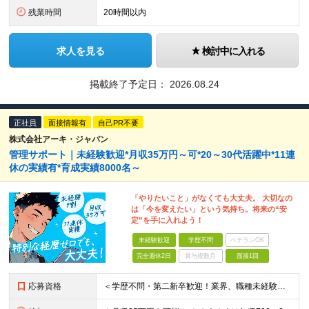
残業時間
20時間以内
求人を見る
検討中に入れる
掲載終了予定日：
2026.08.24
正社員
面接情報有
自己PR不要
株式会社アーキ・ジャパン
管理サポート｜未経験歓迎*月収35万円～可*20～30代活躍中*11連
休の実績有*育成実績8000名～
「やりたいこと」がなくても大丈夫。 大切なの
は「今を変えたい」という気持ち。将来の“安
定”を手に入れよう！
未経験歓迎
学歴不問
ベテランOK
完全週休2日
賞与複数月
面接1回
応募資格
＜学歴不問・第二新卒歓迎！業界、職種未経験歓迎！20代～30代活躍中＞ ★35歳以下の方（若年層の長期キャリア形成を図るため） ★フリーター・正社員未経験・社会人未経験OK ★転職回数が多い方もぜひ