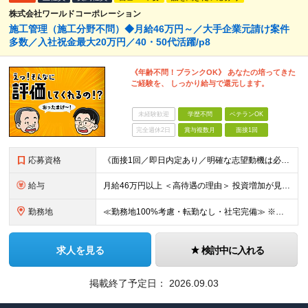
株式会社ワールドコーポレーション
施工管理（施工分野不問）◆月給46万円～／大手企業元請け案件
多数／入社祝金最大20万円／40・50代活躍/p8
《年齢不問！ブランクOK》 あなたの培ってきた
ご経験を、 しっかり給与で還元します。
未経験歓迎
学歴不問
ベテランOK
完全週休2日
賞与複数月
面接1回
応募資格
《面接1回／即日内定あり／明確な志望動機は必要なし》 ◆学歴・年齢不問 ◆建設業界での実務経験や設備設計（電気設備、空調・衛生設備）、土木設計（橋梁／トンネル・道路・造成／上下水道）などの業界経験者
給与
月給46万円以上 ＜高待遇の理由＞ 投資増加が見込まれる領域へ大きな強みを持つ当社には、大手建設会社の元請けの大型工事が多数寄せられます。そのため、施工管理として働く皆さんを、高待遇でお迎えすること
勤務地
≪勤務地100%考慮・転勤なし・社宅完備≫ ※配属は全国のプロジェクト先 ※あなたの希望を考慮し、勤務地を決定します。 ※U・Iターン歓迎 ※出張面接も可能です！お住まいの近くに伺います。(応相談
求人を見る
検討中に入れる
掲載終了予定日：
2026.09.03