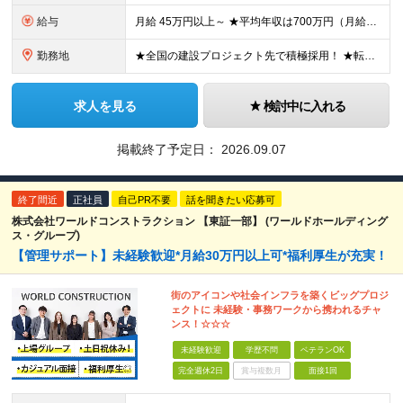
給与
月給 45万円以上～ ★平均年収は700万円（月給50万円） ◎残業手当は、全額別途支給します。 ◎年齢・経験・能力などを考慮の上、決定します。 ◎試用期間3ヶ月あり。その間の待遇に変動はありません
勤務地
★全国の建設プロジェクト先で積極採用！ ★転居を伴う転勤なし ★配属先は希望を最大限考慮します ★I・Uターン支援・寮あり ★案件によりマイカー通勤OK ＝拠点一覧＝ ◆本社／東京都港区東新橋2丁目
求人を見る
検討中に入れる
掲載終了予定日：
2026.09.07
終了間近
正社員
自己PR不要
話を聞きたい応募可
株式会社ワールドコンストラクション 【東証一部】 (ワールドホールディング
ス・グループ)
【管理サポート】未経験歓迎*月給30万円以上可*福利厚生が充実！
街のアイコンや社会インフラを築くビッグプロジ
ェクトに 未経験・事務ワークから携われるチャ
ンス！☆☆☆
未経験歓迎
学歴不問
ベテランOK
完全週休2日
賞与複数月
面接1回