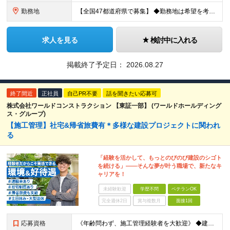
勤務地
【全国47都道府県で募集】 ◆勤務地は希望を考慮 ◆転勤なし ◆U・I・Jターン歓迎！ ◆基本直行直帰 ＼積極採用中／ 東北：宮城県、福島県 関東：東京都、神奈川県、埼玉県、千葉県 東海：愛知県、三
求人を見る
検討中に入れる
掲載終了予定日：
2026.08.27
終了間近
正社員
自己PR不要
話を聞きたい応募可
株式会社ワールドコンストラクション 【東証一部】 (ワールドホールディング
ス・グループ)
【施工管理】社宅&帰省旅費有＊多様な建設プロジェクトに関われ
る
「経験を活かして、もっとのびのび建設のシゴト
を続ける」――そんな夢が叶う職場で、新たなキ
ャリアを！
未経験歓迎
学歴不問
ベテランOK
完全週休2日
賞与複数月
面接1回
応募資格
《年齢問わず、施工管理経験者を大歓迎》 ◆建設業界で技術系の実務経験があればOK ★経験に応じて、月給50万円以上、平均年収700万円以上も可能です 《応募条件》 ◆建設業界で技術系職種（施工管理や