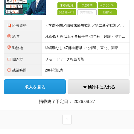
未経験歓迎
学歴不問
ベテランOK
完全週休2日
賞与複数月
面接1回
応募資格
＜学歴不問／職種未経験歓迎／第二新卒歓迎／ブランクOK＞ ■建設業界での実務経験をお持ちの方 └年数・分野・職種はいっさい不問！ ◆設計職が初めての方も歓迎！ ◆施工管理など、現場経験を活かしてキ
給与
月給45万円以上＋各種手当 ◎年齢・経験・能力・適性を考慮して、支給額を決定します。 ◎残業代は1分単位で100％支給。頑張った分はきちんと収入に還元します！ ＼充実の各種手当／ ■交通費全額支給
勤務地
◎転勤なし 47都道府県（北海道、東北、関東、北陸・甲信越、関西、東海、中国、四国、九州、沖縄）の各プロジェクト先 ◇本人の希望を伴わない転居はなく、転勤もありません。 ◇勤務地はご希望を最大限考
働き方
リモートワーク相談可能
残業時間
20時間以内
求人を見る
検討中に入れる
掲載終了予定日：
2026.08.27
1