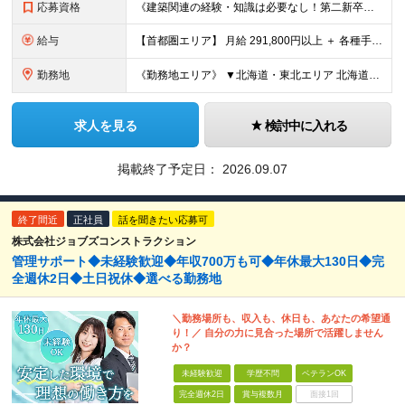
応募資格
《建築関連の経験・知識は必要なし！第二新卒歓迎》 ◎学歴・経歴・性別不問 ★20～30代メンバーが活躍中 ★U・Iターン歓迎 《応募条件》 ◆35歳までの方（若年層の長期キャリア形成を図るため） ※
給与
【首都圏エリア】 月給 291,800円以上 ＋ 各種手当 【北関東エリア】 月給 264,260円以上 ＋ 各種手当 【関西・四国エリア】 月給 278,040円以上 ＋ 各種手当 【中部エリ
勤務地
《勤務地エリア》 ▼北海道・東北エリア 北海道、青森県、秋田県、宮城県、岩手県、山形県、福島県 ▼関東エリア 東京都、神奈川県、埼玉県、茨城県、千葉県、群馬県、栃木県 ▼東海・北陸エリア 新潟県、
求人を見る
検討中に入れる
掲載終了予定日：
2026.09.07
終了間近
正社員
話を聞きたい応募可
株式会社ジョブズコンストラクション
管理サポート◆未経験歓迎◆年収700万も可◆年休最大130日◆完
全週休2日◆土日祝休◆選べる勤務地
＼勤務場所も、収入も、休日も、あなたの希望通
り！／ 自分の力に見合った場所で活躍しません
か？
未経験歓迎
学歴不問
ベテランOK
完全週休2日
賞与複数月
面接1回