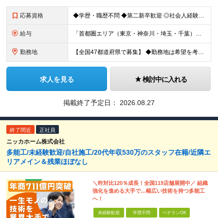
応募資格
◆学歴・職歴不問 ◆第二新卒歓迎 ◎社会人経験10～20年以上ある方も活躍中！ ◎これまでの学歴・職歴・転職回数等は一切問いません！ 正社員経験の有無は問わないため、不安がある方も、まずはご相談くだ
給与
「首都圏エリア（東京・神奈川・埼玉・千葉）」 ◆月給25万円～50万円＋各種手当 「首都圏以外のエリア」 ◆月給23万円～50万円＋各種手当 ・あなたの給与は、これまでの経験や能力を考慮の上、決定
勤務地
【全国47都道府県で募集】 ◆勤務地は希望を考慮 ◆転勤なし ◆U・I・Jターン歓迎！ 配属先は以下いずれかのプロジェクト先となります。 ＼積極採用中／ 関東：東京都、神奈川県、埼玉県、千葉県 東
求人を見る
検討中に入れる
掲載終了予定日：
2026.08.27
終了間近
正社員
ニッカホーム株式会社
多能工/未経験歓迎/自社施工/20代年収530万のスタッフ在籍/近隣エ
リアメイン＆残業ほぼなし
＼昨対比120％成長！全国119店舗展開中／ 組織
強化を進める大手で…幅広い技術を持つ多能工
へ！
未経験歓迎
学歴不問
ベテランOK