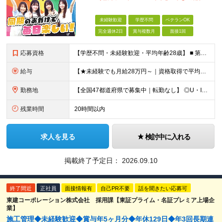
未経験歓迎
学歴不問
ベテランOK
完全週休2日
賞与複数月
面接1回
応募資格
【学歴不問・未経験歓迎・平均年齢28歳】 ■ 第二新卒歓迎 ■ フリーター・社会人未経験OK ＼「アイアールで人生ワンチャンつかんでほしい！」／ …こんな社長の想いから 経験よりも人柄を重視した採用
給与
【★未経験でも月給28万円～｜資格取得で平均年収636万円★】 ■ 月給28万円～80万円+賞与年2回＋各種手当 ※月給には、固定残業代（20時間分：3万8000円～／月）を含む ※20時間を超過
勤務地
【全国47都道府県で募集中｜転勤なし】 ◎U・Iターン歓迎！家具家電付き＆家賃ナシの社員寮を完備 ◎東京支店は2025年7月に移転したばかりの綺麗なオフィス 東京・横浜・大阪・名古屋・福岡など 全国
残業時間
20時間以内
求人を見る
検討中に入れる
掲載終了予定日：
2026.09.10
終了間近
正社員
面接情報有
自己PR不要
話を聞きたい応募可
東建コーポレーション株式会社 採用課【東証プライム・名証プレミア上場企
業】
施工管理◆未経験歓迎◆賞与年5ヶ月分◆年休129日◆年3回長期連