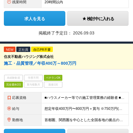
残業時間
20時間以内
求人を見る
検討中に入れる
掲載終了予定日：
2026.09.03
NEW
正社員
自己PR不要
住友不動産ハウジング株式会社
施⼯・品質管理／年収400万～800万円
未経験歓迎
学歴不問
ベテランOK
完全週休2日
賞与複数月
面接1回
応募資格
■ハウスメーカー等での施工管理業務の経験者 ■要 普通運転免許（AT限定可）
給与
想定年収400万円〜800万円＋賞与 ※750万円(⾸都圏・東海圏・大阪・兵庫のみ)、800万円(東京エリアのみ) ※経験、スキルに応じて決定します ※固定残業手当（40時間分／月7万9100円～）
勤務地
首都圏、関西圏を中心とした全国各地の拠点のうち、業務内容・希望にあわせて配属いたします。 ≪注文住宅≫ 【首都圏・東海・関西】 東京、千葉、埼玉、神奈川、茨城、愛知、三重、岐阜、静岡、大阪、京都、