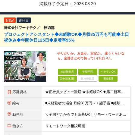
掲載終了予定日：
2026.08.20
NEW
正社員
株式会社ワーキテクノ 技術部
プロジェクトアシスタント◆未経験OK◆月収35万円も可能◆土日
祝休み◆年間休日125日◆定着率95%
やりがいか、お金か、安定か。 迷うくらいな
ら、全部まとめて持っていけばいい。
未経験歓迎
学歴不問
ベテランOK
完全週休2日
賞与複数月
面接1回
応募資格
★正社員デビュー歓迎 ★未経験OK ★第二新卒歓迎 ★学歴不問 ＜こんな方にピッタリ！＞ □ 収入も、お休みも、絶対に妥協したくない！ □ ゆとりのある生活を楽しみながら、将来ずっと役立つスキル
給与
■未経験者の場合 月給31万円～＋諸手当 ■経験者の場合 月給35万円～90万円＋諸手当 ★前職から年収120万円UPの実績あり ★初年度年収500万円～も可能！ ※首都圏以外の未経験の方は【月
勤務地
＼全国どこからでも応募OK｜リモートワークあり／ ◇会社都合の転居を伴う転勤はなし ◇直行直帰OK！ ご自宅から通いやすいエリアや希望するエリアの プロジェクトをご担当いただきます！ 「自宅から通え
働き方
リモートワーク相談可能