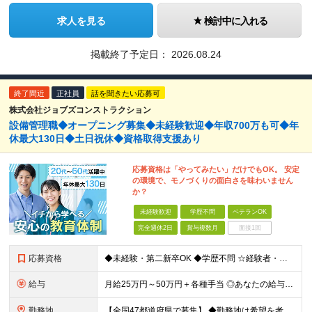
求人を見る
検討中に入れる
掲載終了予定日：
2026.08.24
終了間近
正社員
話を聞きたい応募可
株式会社ジョブズコンストラクション
設備管理職◆オープニング募集◆未経験歓迎◆年収700万も可◆年
休最大130日◆土日祝休◆資格取得支援あり
応募資格は「やってみたい」だけでもOK。 安定
の環境で、モノづくりの面白さを味わいません
か？
未経験歓迎
学歴不問
ベテランOK
完全週休2日
賞与複数月
面接1回
応募資格
◆未経験・第二新卒OK ◆学歴不問 ☆経験者・下記、資格保有者歓迎します。
給与
月給25万円～50万円＋各種手当 ◎あなたの給与は、これまでの経験や能力を考慮の上、決定します！ ◎待遇条件の詳細は面接でご相談ください。 ◎残業代は全額別途支給します ★前職給与を考慮します！
勤務地
【全国47都道府県で募集】 ◆勤務地は希望を考慮 ◆転勤なし ◆U・I・Jターン歓迎！ ◆基本直行直帰 ＼積極採用中／ 関東：東京都、神奈川県、埼玉県、千葉県 北陸：富山県、石川県、福井県 東海：愛