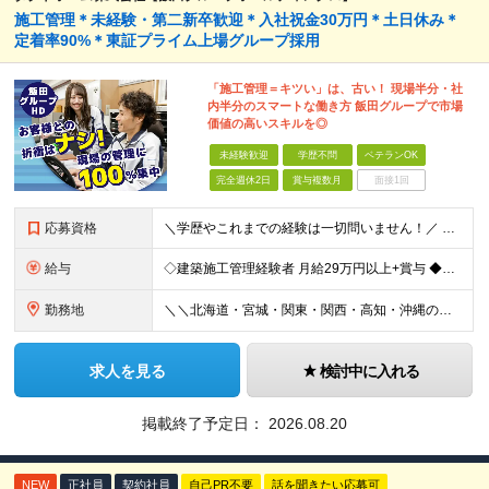
施工管理＊未経験・第二新卒歓迎＊入社祝金30万円＊土日休み＊
定着率90%＊東証プライム上場グループ採用
「施工管理＝キツい」は、古い！ 現場半分・社
内半分のスマートな働き方 飯田グループで市場
価値の高いスキルを◎
未経験歓迎
学歴不問
ベテランOK
完全週休2日
賞与複数月
面接1回
応募資格
＼学歴やこれまでの経験は一切問いません！／ 正社員デビュー、第二新卒、異業種からの転職、大歓迎です♪ 【必須条件】 ＊高卒以上の方 ＊普通自動車免許をお持ちの方(AT限定も大歓迎！) ――【こ
給与
◇建築施工管理経験者 月給29万円以上+賞与 ◆未経験者 月給25万円以上＋賞与 ※経験、スキルにより考慮し、当社規定により優遇します。 ＜平均年収例＞ 668万円／月給37.2万円＋賞与(4.
勤務地
＼＼北海道・宮城・関東・関西・高知・沖縄の当社拠点／／ ▼北海道エリア 札幌店 ▼宮城エリア 仙台店 ▼千葉エリア 柏店、鎌ヶ谷店、千葉店、市川店 ▼埼玉エリア 狭山店、大宮店、浦和店、志木店
求人を見る
検討中に入れる
掲載終了予定日：
2026.08.20
NEW
正社員
契約社員
自己PR不要
話を聞きたい応募可