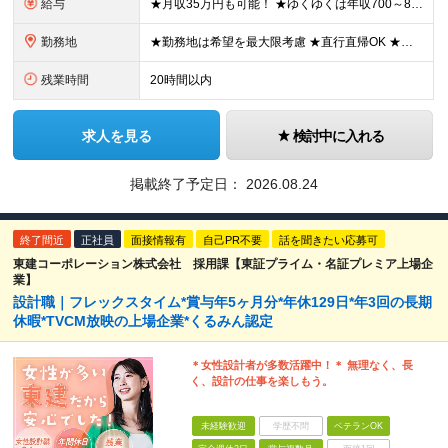
給与
★月収35万円も可能！ ★ゆくゆくは年収700～800万円も！ ★手当が多数あり ・残業手当（100％）★1分単位で支給 ・資格手当（最大月6万円） ・結婚/出産祝金（最大3万円） 【首都圏・北関東
勤務地
★勤務地は希望を最大限考慮 ★直行直帰OK ★車通勤のエリアもあり ★研修は、下記いずれかの研修センターで行います ・東京校（東京本社とアクセスは同様） ・大阪校（大阪府大阪市中央区道修町 2-1-1
残業時間
20時間以内
求人を見る
検討中に入れる
掲載終了予定日：
2026.08.24
終了間近
正社員
面接情報有
自己PR不要
話を聞きたい応募可
東建コーポレーション株式会社 採用課【東証プライム・名証プレミア上場企
業】
設計職｜フレックスタイム*賞与年5ヶ月分*年休129日*年3回の長期
休暇*TVCM放映の上場企業*くるみん認定
＊女性設計者が多数活躍中！＊ 無理なく、長
く、設計の仕事を楽しもう。
未経験歓迎
学歴不問
ベテランOK