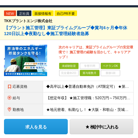
NEW
正社員
面接情報有
自己PR不要
TKKプラントエンジ株式会社
【プラント施工管理】東証プライムグループ◆賞与4ヶ月◆年休
120日以上◆夜勤なし◆施工管理経験者急募
次のキャリアは、東証プライムグループの安定環
境で！ 施工管理の経験を活かして、キャリアア
ップ！
未経験歓迎
学歴不問
ベテランOK
完全週休2日
賞与複数月
面接1回
応募資格
◆高卒以上◆普通自動車免許（AT限定可） ★第二新卒歓迎 ★プラント業界以外での施工管理経験者歓迎 【こんな方は向いています】 ・施工管理のスキルを活かして働きたい ・安定企業で長く働きたい ・チ
給与
【想定年収】 ★施工管理職：520万円～750万円 ※上記年収は残業時間40時間／月相当の金額を含みます。 月給25万円～35万円＋賞与年2回（原則固定支給額4ヵ月分）＋諸手当（残業手当全額など）
勤務地
★地元密着、転勤なし！ ★大阪・和歌山・茨城・三重・千葉の各拠点 ★Ｕ・Iターン歓迎！（面接交通費支給） ★社用車貸与（出勤利用OK）、駐車場費用支給 ・大阪府堺市 ・和歌山県有田市 ・茨城県神栖市
求人を見る
検討中に入れる