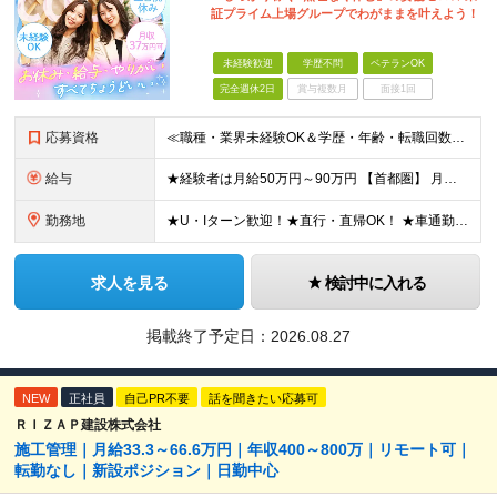
証プライム上場グループでわがままを叶えよう！
未経験歓迎
学歴不問
ベテランOK
完全週休2日
賞与複数月
面接1回
応募資格
≪職種・業界未経験OK＆学歴・年齢・転職回数不問≫ ◆第二新卒歓迎 ◆社会人経験不問 ◆資格不問 ※新卒の方もご応募可能！ （待遇・募集要項等は別途ご案内いたします） ※入社時期は柔軟に対応します！半
給与
★経験者は月給50万円～90万円 【首都圏】 月給30万1230円〜 ⇒基本22万7000円+地域6万4230円+皆勤1万円 【群馬/栃木/茨城】 月給28万1090円〜 ⇒基本23万4000円+
勤務地
★U・Iターン歓迎！★直行・直帰OK！ ★車通勤可能のエリアもあり！★出張なしの働き方も可能 全国47都道府県の各プロジェクト（転勤なし！勤務地に対する希望も実現可能！） 「自宅から1時間以内で通え
求人を見る
検討中に入れる
掲載終了予定日：
2026.08.27
NEW
正社員
自己PR不要
話を聞きたい応募可
ＲＩＺＡＰ建設株式会社
施工管理｜月給33.3～66.6万円｜年収400～800万｜リモート可｜
転勤なし｜新設ポジション｜日勤中心