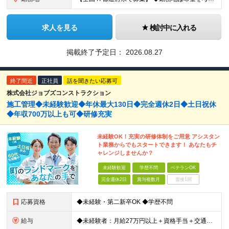
求人を見る
検討中に入れる
掲載終了予定日：
2026.08.27
終了間近
正社員
話を聞きたい応募可
株式会社ジョブズコンストラクション
施工管理◆未経験歓迎◆年休最大130日◆完全週休2日◆土日祝休
◆年収700万以上も可◆研修充実
未経験OK！充実の研修体制をご用意 アシスタン
ト業務からでもスタートできます！ あなたもチ
ャレンジしませんか？
未経験歓迎
学歴不問
ベテランOK
完全週休2日
賞与複数月
面接1回
応募資格
◆未経験・第二新卒OK ◆学歴不問
給与
◆未経験者：月給27万円以上＋資格手当＋交通費全額支給＋時間外手当＋休日出勤手当 等 ◆経験者：月給32万円以上＋資格手当＋交通費全額支給＋時間外手当＋休日出勤手当 等 ◎あなたの給与は、これま