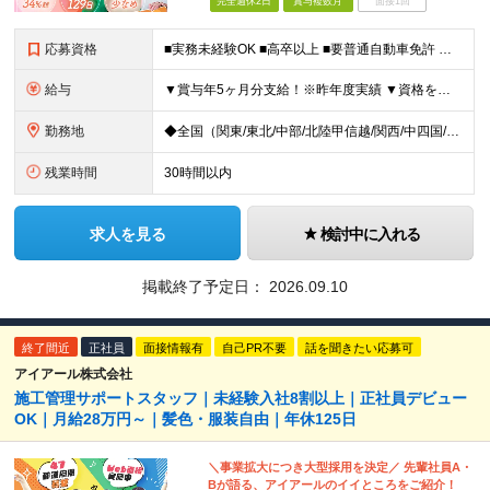
完全週休2日
賞与複数月
面接1回
応募資格
■実務未経験OK ■高卒以上 ■要普通自動車免許 ※建築関係の資格が無くても、住宅系CAD経験者、または建築関係の資格について受験資格をお持ちの方も歓迎いたします！ ＜女性の設計職も増えています！
給与
▼賞与年5ヶ月分支給！※昨年度実績 ▼資格をお持ちの方は、入社支度金最大30万円支給 ■月給23万～40万円＋賞与年2回＋残業代全額支給＋資格手当＋家族手当ほか ┗一級建築士になると月3～5万円UP
勤務地
◆全国（関東/東北/中部/北陸甲信越/関西/中四国/九州）で募集中 ※UIターン歓迎 ※希望や現在のお住まいを考慮！面接時に希望の勤務地をお聞かせください ◆本社所在地 愛知県名古屋市中区丸の内2-
残業時間
30時間以内
求人を見る
検討中に入れる
掲載終了予定日：
2026.09.10
終了間近
正社員
面接情報有
自己PR不要
話を聞きたい応募可
アイアール株式会社
施工管理サポートスタッフ｜未経験入社8割以上｜正社員デビュー
OK｜月給28万円～｜髪色・服装自由｜年休125日
＼事業拡大につき大型採用を決定／ 先輩社員A・
Bが語る、アイアールのイイところをご紹介！