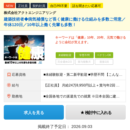
NEW
正社員
契約社員
自己PR不要
話を聞きたい応募可
株式会社アクトエンジニアリング
建築技術者◆病気補償など長く健康に働ける仕組みを多数ご用意／
年休120日／10年以上働く先輩も多数！
キーワードは「健康」10年、20年、元気で働ける
ように会社が支えます。
未経験歓迎
学歴不問
ベテランOK
完全週休2日
賞与複数月
面接1回
応募資格
■未経験歓迎・第二新卒歓迎 ■学歴不問 【こんな方はぜひご応募ください】 ■大手ゼネコンのプロジェクトに関わってみたい ■福利厚生が整った会社で働きたい ■年収アップを狙いたい ■スケールの大きな仕
給与
【正社員】 月給24万8,950円以上＋賞与年2回 ※年齢・経験・スキル等を考慮の上、当社規定により決定します。 ※残業代、通勤交通費は別途全額支給しています。 【契約社員】 月給28万2,080円
勤務地
■全国各地での派遣先での就業 ※日本全国に建設技術者のニーズがあります。U・Iターン希望の方も歓迎しておりますので、ご希望を気軽にお聞かせください。 ◆本社／東京都港区赤坂3-8-15 THE AK
求人を見る
検討中に入れる
掲載終了予定日：
2026.09.03