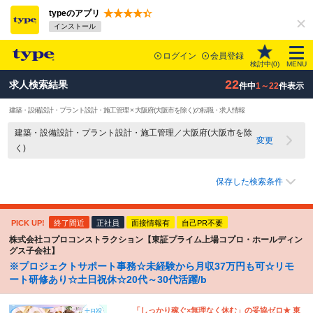
typeのアプリ
インストール
ログイン
会員登録
検討中(
0
)
MENU
22
求人検索結果
件中
1～22
件表示
建築・設備設計・プラント設計・施工管理 × 大阪府(大阪市を除く)の転職・求人情報
建築・設備設計・プラント設計・施工管理／大阪府(大阪市を除
変更
く)
保存した検索条件
PICK UP!
終了間近
正社員
面接情報有
自己PR不要
株式会社コプロコンストラクション【東証プライム上場コプロ・ホールディン
グス子会社】
※プロジェクトサポート事務☆未経験から月収37万円も可☆リモ
ート研修あり☆土日祝休☆20代～30代活躍/b
「しっかり稼ぐ×無理なく休む」の妥協ゼロ★ 東