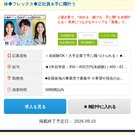
休◆フレックス◆正社員＆手に職叶う
上場企業で、“休める・稼げる・手に職”を全部叶
える！ 将来につながるキャリアを『東建』で。
未経験歓迎
学歴不問
ベテランOK
完全週休2日
賞与複数月
面接1回
応募資格
＜未経験OK！大手企業で手に職つけられる＞ ■高卒以上 ■普通自動車免許をお持ちの方 ◎20代～50代まで幅広い年代層の転職実績あり
給与
★1年目年収：350～450万円(未経験)｜400～610万円(経験者) ★ゆくゆく年収700万～900万円も可能。昇給率に自信あり！ ★賞与約5ヶ月分支給 【未経験】 月給21万1,400円～24
勤務地
■全国各地の事業所で募集中 ※希望や現在のお住まいを考慮！面接時に希望の勤務地をお聞かせください ※現場への直行、自宅への直帰可能です ※Uターン・Iターンも歓迎します ■本社所在地 愛知県名古屋市
残業時間
30時間以内
求人を見る
検討中に入れる
掲載終了予定日：
2026.09.10