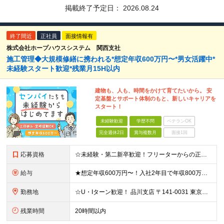
掲載終了予定日：
2026.08.24
終了間近
正社員
面接情報有
株式会社ホープハウスシステム 関西支社
施工管理◆大規模修繕に携われる*想定年収600万円〜*男女活躍中*
未経験スタート歓迎*残業月15H以内
建物も、人も、時間をかけて育てたいから。 安
定基盤とサポート体制のもと、新しいキャリアを
スタート！
未経験歓迎
学歴不問
ベテランOK
完全週休2日
賞与複数月
面接1回
応募資格
☆未経験・第二新卒歓迎！フリーターからの正社員デビューも応援◎ ☆雇用形態、転職回数は一切不問です！ ◆普通自動車免許（AT限定可）をお持ちの方 ◆学歴不問 ★こんな方にピッタリ★ ・人とコミュニケ
給与
★想定年収600万円〜！入社2年目で年収800万円の実績あり ★経験者の方は月給30万円以上＆前給保証！ 月給27万円〜＋各種手当＋賞与年2回 ※これまでのご経験やスキルに応じて加給・優遇いたします
勤務地
☆U・Iターン歓迎！ 品川支店 〒141-0031 東京都品川区西五反田8-1-14 最勝ビル 11F 横浜支店 〒141-0031 東京都品川区西五反田8-1-14 最勝ビル 11F 新潟支店
残業時間
20時間以内