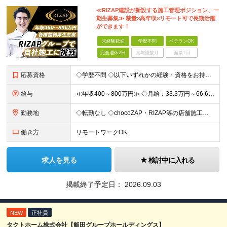
≪RIZAP建設が新設する施工管理ポジション、一
期生募集≫ 裁量×高年収×リモート可で長期活躍
ができます！
未経験歓迎
学歴不問
ベテランOK
完全週休2日
賞与複数月
面接1回
応募資格
◇学歴不問 ◇以下いずれかの経験・資格をお持ちの方 ≪対象経験≫ ・店舗内装工事（フィットネス・飲食・物販など）の施工管理経験 ・電気/空調/給排水工事いずれかの施工管理経験（1年以上目安） ・職長
給与
≪年収400～800万円≫ ◇月給：33.3万円～66.6万円 ◇残業代別途支給 ◇昇給年2回（実力次第でスピード昇給可能） スキル・経験に応じた評価制度 ￣￣￣￣￣￣￣￣￣￣￣￣￣ 新設チームのた
勤務地
◇転勤なし ◇chocoZAP・RIZAP等の店舗施工を担当 ◇本社もしくは在宅での勤務になります 【本社所在地】 東京都新宿区西新宿8-17-1 住友不動産新宿グランドタワー36F 【転勤につい
働き方
リモートワークOK
求人を見る
検討中に入れる
掲載終了予定日：
2026.09.03
NEW
正社員
タクトホーム株式会社【飯田グループホールディングス】