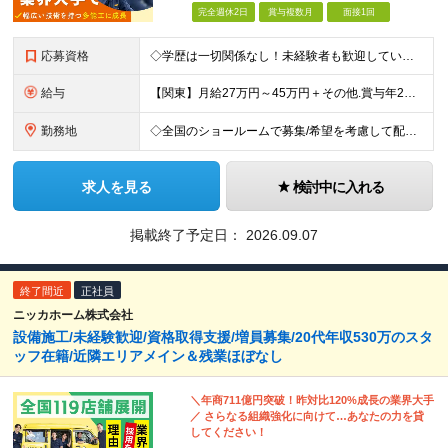
完全週休2日
賞与複数月
面接1回
応募資格
◇学歴は一切関係なし！未経験者も歓迎しています ◇30歳以下の方/普通自動車免許（AT限定可） ＼必須条件／ ・30歳以下の方（長期勤続によるキャリア形成のため） ・要普通免許（AT限定可） ＼募
給与
【関東】月給27万円～45万円＋その他.賞与年2回 【その他の地域】月給25万円～45万円＋その他.賞与年2回 ◆資格・能力等に応じて、それ以上の額からのスタートもあり！ 普免以外の資格やスキルがあ
勤務地
◇全国のショールームで募集/希望を考慮して配属 ◇北海道/東北/関東/中部/近畿/中国・四国/九州 募集エリア ￣￣￣￣￣￣￣￣￣￣￣￣￣￣ ▽北海道エリア 北海道 ▽東北エリア 宮城県、福島県
求人を見る
検討中に入れる
掲載終了予定日：
2026.09.07
終了間近
正社員
ニッカホーム株式会社
設備施工/未経験歓迎/資格取得支援/増員募集/20代年収530万のスタ
ッフ在籍/近隣エリアメイン＆残業ほぼなし
＼年商711億円突破！昨対比120%成長の業界大手
／ さらなる組織強化に向けて…あなたの力を貸
してください！