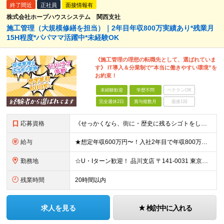
終了間近
正社員
面接情報有
株式会社ホープハウスシステム 関西支社
施工管理（大規模修繕を担当）｜2年目年収800万実績あり*残業月
15H程度*パパママ活躍中*未経験OK
《施工管理の理想の転職先として、選ばれていま
す》 IT導入＆分業制で"本当に働きやすい環境”を
お約束！
未経験歓迎
学歴不問
ベテランOK
完全週休2日
賞与複数月
面接1回
応募資格
《せっかくなら、街に・歴史に残るシゴトをしませんか？》 ☆今までの雇用形態・転職回数は一切不問！ ◆普通自動車免許（AT限定可）をお持ちの方 ◆未経験・第二新卒OK・学歴不問 ★こんな方にピッタリ★
給与
★想定年収600万円〜！入社2年目で年収800万円の実績あり ★経験者の方は月給30万円以上＆前給保証！ 月給27万円〜＋各種手当＋賞与年2回 ※これまでのご経験やスキルに応じて加給・優遇いたします
勤務地
☆U・Iターン歓迎！ 品川支店 〒141-0031 東京都品川区西五反田8-1-14 最勝ビル 11F 横浜支店 〒141-0031 東京都品川区西五反田8-1-14 最勝ビル 11F 新潟支店
残業時間
20時間以内
求人を見る
検討中に入れる