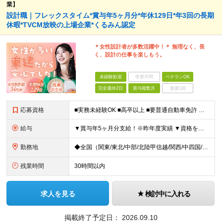
業】
設計職｜フレックスタイム*賞与年5ヶ月分*年休129日*年3回の長期
休暇*TVCM放映の上場企業*くるみん認定
＊女性設計者が多数活躍中！＊ 無理なく、長
く、設計の仕事を楽しもう。
未経験歓迎
学歴不問
ベテランOK
完全週休2日
賞与複数月
面接1回
応募資格
■実務未経験OK ■高卒以上 ■要普通自動車免許 ※建築関係の資格が無くても、住宅系CAD経験者、または建築関係の資格について受験資格をお持ちの方も歓迎いたします！ ＜女性の設計職も増えています！
給与
▼賞与年5ヶ月分支給！※昨年度実績 ▼資格をお持ちの方は、入社支度金最大30万円支給 ■月給23万～40万円＋賞与年2回＋残業代全額支給＋資格手当＋家族手当ほか ┗一級建築士になると月3～5万円UP
勤務地
◆全国（関東/東北/中部/北陸甲信越/関西/中四国/九州）で募集中 ※UIターン歓迎 ※希望や現在のお住まいを考慮！面接時に希望の勤務地をお聞かせください ◆本社所在地 愛知県名古屋市中区丸の内2-
残業時間
30時間以内
求人を見る
検討中に入れる
掲載終了予定日：
2026.09.10