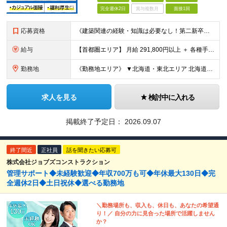
完全週休2日
賞与複数月
面接1回
応募資格
《建築関連の経験・知識は必要なし！第二新卒歓迎》 ◎学歴・経歴・性別不問 ★20～30代メンバーが活躍中 ★U・Iターン歓迎 《応募条件》 ◆35歳までの方（若年層の長期キャリア形成を図るため） ※
給与
【首都圏エリア】 月給 291,800円以上 ＋ 各種手当 【北関東エリア】 月給 264,260円以上 ＋ 各種手当 【関西・四国エリア】 月給 278,040円以上 ＋ 各種手当 【中部エリ
勤務地
《勤務地エリア》 ▼北海道・東北エリア 北海道、青森県、秋田県、宮城県、岩手県、山形県、福島県 ▼関東エリア 東京都、神奈川県、埼玉県、茨城県、千葉県、群馬県、栃木県 ▼東海・北陸エリア 新潟県、
求人を見る
検討中に入れる
掲載終了予定日：
2026.09.07
終了間近
正社員
話を聞きたい応募可
株式会社ジョブズコンストラクション
管理サポート◆未経験歓迎◆年収700万も可◆年休最大130日◆完
全週休2日◆土日祝休◆選べる勤務地
＼勤務場所も、収入も、休日も、あなたの希望通
り！／ 自分の力に見合った場所で活躍しません
か？