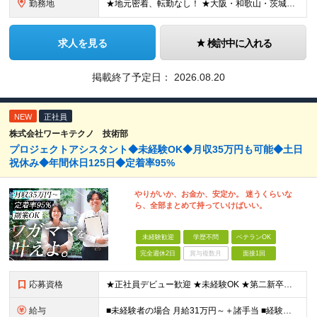
勤務地
★地元密着、転勤なし！ ★大阪・和歌山・茨城・三重・千葉の各拠点 ★Ｕ・Iターン歓迎！（面接交通費支給） ★社用車貸与（出勤利用OK）、駐車場費用支給 ・大阪府堺市 ・和歌山県有田市 ・茨城県神栖市
求人を見る
検討中に入れる
掲載終了予定日：
2026.08.20
NEW
正社員
株式会社ワーキテクノ 技術部
プロジェクトアシスタント◆未経験OK◆月収35万円も可能◆土日
祝休み◆年間休日125日◆定着率95%
やりがいか、お金か、安定か。 迷うくらいな
ら、全部まとめて持っていけばいい。
未経験歓迎
学歴不問
ベテランOK
完全週休2日
賞与複数月
面接1回
応募資格
★正社員デビュー歓迎 ★未経験OK ★第二新卒歓迎 ★学歴不問 ＜こんな方にピッタリ！＞ □ 収入も、お休みも、絶対に妥協したくない！ □ ゆとりのある生活を楽しみながら、将来ずっと役立つスキル
給与
■未経験者の場合 月給31万円～＋諸手当 ■経験者の場合 月給35万円～90万円＋諸手当 ★前職から年収120万円UPの実績あり ★初年度年収500万円～も可能！ ※首都圏以外の未経験の方は【月