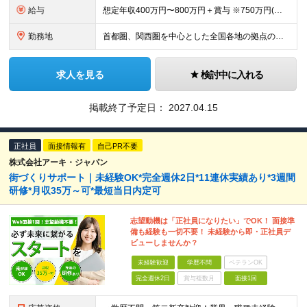
給与
想定年収400万円〜800万円＋賞与 ※750万円(⾸都圏・東海圏・大阪・兵庫のみ)、800万円(東京エリアのみ) ※経験、スキルに応じて決定します ※固定残業手当（40時間分／月7万9100円～）
勤務地
首都圏、関西圏を中心とした全国各地の拠点のうち、業務内容・希望にあわせて配属いたします。 ≪注文住宅≫ 【首都圏・東海・関西】 東京、千葉、埼玉、神奈川、茨城、愛知、三重、岐阜、静岡、大阪、京都、
求人を見る
検討中に入れる
掲載終了予定日：
2027.04.15
正社員
面接情報有
自己PR不要
株式会社アーキ・ジャパン
街づくりサポート｜未経験OK*完全週休2日*11連休実績あり*3週間
研修*月収35万～可*最短当日内定可
志望動機は「正社員になりたい」でOK！ 面接準
備も経験も一切不要！ 未経験から即・正社員デ
ビューしませんか？
未経験歓迎
学歴不問
ベテランOK
完全週休2日
賞与複数月
面接1回