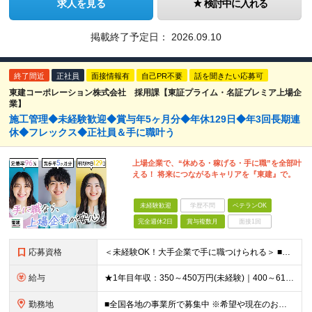
求人を見る
検討中に入れる
掲載終了予定日：
2026.09.10
終了間近
正社員
面接情報有
自己PR不要
話を聞きたい応募可
東建コーポレーション株式会社 採用課【東証プライム・名証プレミア上場企
業】
施工管理◆未経験歓迎◆賞与年5ヶ月分◆年休129日◆年3回長期連
休◆フレックス◆正社員＆手に職叶う
上場企業で、“休める・稼げる・手に職”を全部叶
える！ 将来につながるキャリアを『東建』で。
未経験歓迎
学歴不問
ベテランOK
完全週休2日
賞与複数月
面接1回
応募資格
＜未経験OK！大手企業で手に職つけられる＞ ■高卒以上 ■普通自動車免許をお持ちの方 ◎20代～50代まで幅広い年代層の転職実績あり
給与
★1年目年収：350～450万円(未経験)｜400～610万円(経験者) ★ゆくゆく年収700万～900万円も可能。昇給率に自信あり！ ★賞与約5ヶ月分支給 【未経験】 月給21万1,400円～24
勤務地
■全国各地の事業所で募集中 ※希望や現在のお住まいを考慮！面接時に希望の勤務地をお聞かせください ※現場への直行、自宅への直帰可能です ※Uターン・Iターンも歓迎します ■本社所在地 愛知県名古屋市