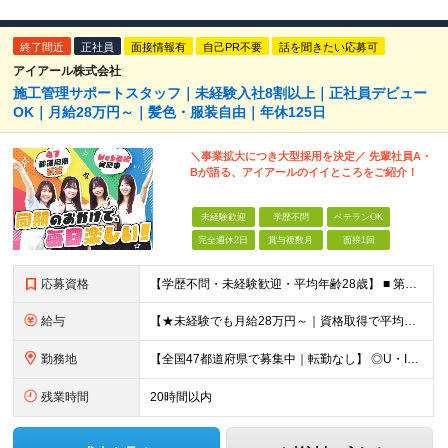
終了間近
正社員
面接情報有
自己PR不要
話を聞きたい応募可
アイアール株式会社
施工管理サポートスタッフ｜未経験入社8割以上｜正社員デビュー
OK｜月給28万円～｜髪色・服装自由｜年休125日
＼事業拡大につき大型採用を決定／ 先輩社員A・
Bが語る、アイアールのイイところをご紹介！
未経験歓迎
学歴不問
ベテランOK
完全週休2日
賞与複数月
面接1回
応募資格
【学歴不問・未経験歓迎・平均年齢28歳】 ■ 第二新卒歓迎 ■ フリーター・社会人未経験OK ＼「アイアールで人生ワンチャンつかんでほしい！」／ …こんな社長の想いから 経験よりも人柄を重視した採用
給与
【★未経験でも月給28万円～｜資格取得で平均年収636万円★】 ■ 月給28万円～80万円+賞与年2回＋各種手当 ※月給には、固定残業代（20時間分：3万8000円～／月）を含む ※20時間を超過
勤務地
【全国47都道府県で募集中｜転勤なし】 ◎U・Iターン歓迎！家具家電付き＆家賃ナシの社員寮を完備 ◎東京支店は2025年7月に移転したばかりの綺麗なオフィス 東京・横浜・大阪・名古屋・福岡など 全国
残業時間
20時間以内