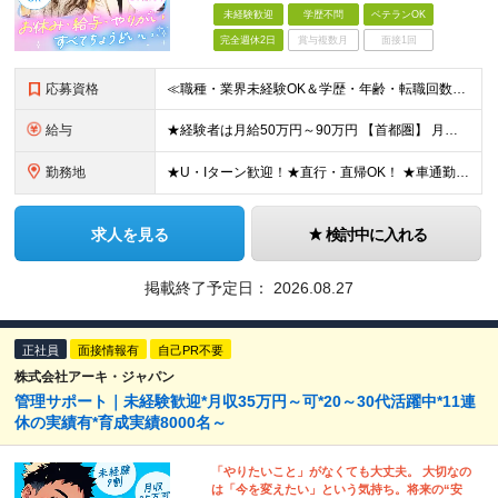
未経験歓迎
学歴不問
ベテランOK
完全週休2日
賞与複数月
面接1回
応募資格
≪職種・業界未経験OK＆学歴・年齢・転職回数不問≫ ◆第二新卒歓迎 ◆社会人経験不問 ◆資格不問 ※新卒の方もご応募可能！ （待遇・募集要項等は別途ご案内いたします） ※入社時期は柔軟に対応します！半
給与
★経験者は月給50万円～90万円 【首都圏】 月給30万1230円〜 ⇒基本22万7000円+地域6万4230円+皆勤1万円 【群馬/栃木/茨城】 月給28万1090円〜 ⇒基本23万4000円+
勤務地
★U・Iターン歓迎！★直行・直帰OK！ ★車通勤可能のエリアもあり！★出張なしの働き方も可能 全国47都道府県の各プロジェクト（転勤なし！勤務地に対する希望も実現可能！） 「自宅から1時間以内で通え
求人を見る
検討中に入れる
掲載終了予定日：
2026.08.27
正社員
面接情報有
自己PR不要
株式会社アーキ・ジャパン
管理サポート｜未経験歓迎*月収35万円～可*20～30代活躍中*11連
休の実績有*育成実績8000名～
「やりたいこと」がなくても大丈夫。 大切なの
は「今を変えたい」という気持ち。将来の“安