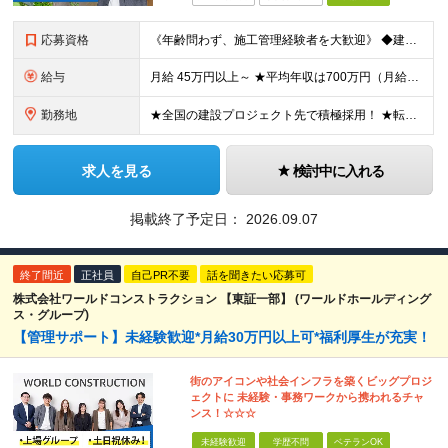
応募資格
《年齢問わず、施工管理経験者を大歓迎》 ◆建設業界で技術系の実務経験があればOK ★経験に応じて、月給50万円以上、平均年収700万円以上も可能です 《応募条件》 ◆建設業界で技術系職種（施工管理や
給与
月給 45万円以上～ ★平均年収は700万円（月給50万円） ◎残業手当は、全額別途支給します。 ◎年齢・経験・能力などを考慮の上、決定します。 ◎試用期間3ヶ月あり。その間の待遇に変動はありません
勤務地
★全国の建設プロジェクト先で積極採用！ ★転居を伴う転勤なし ★配属先は希望を最大限考慮します ★I・Uターン支援・寮あり ★案件によりマイカー通勤OK ＝拠点一覧＝ ◆本社／東京都港区東新橋2丁目
求人を見る
検討中に入れる
掲載終了予定日：
2026.09.07
終了間近
正社員
自己PR不要
話を聞きたい応募可
株式会社ワールドコンストラクション 【東証一部】 (ワールドホールディング
ス・グループ)
【管理サポート】未経験歓迎*月給30万円以上可*福利厚生が充実！
街のアイコンや社会インフラを築くビッグプロジ
ェクトに 未経験・事務ワークから携われるチャ
ンス！☆☆☆
未経験歓迎
学歴不問
ベテランOK