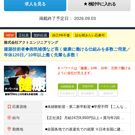
求人を見る
検討中に入れる
掲載終了予定日：
2026.09.03
NEW
正社員
契約社員
自己PR不要
話を聞きたい応募可
株式会社アクトエンジニアリング
建築技術者◆病気補償など長く健康に働ける仕組みを多数ご用意／
年休120日／10年以上働く先輩も多数！
キーワードは「健康」10年、20年、元気で働ける
ように会社が支えます。
未経験歓迎
学歴不問
ベテランOK
完全週休2日
賞与複数月
面接1回
応募資格
■未経験歓迎・第二新卒歓迎 ■学歴不問 【こんな方はぜひご応募ください】 ■大手ゼネコンのプロジェクトに関わってみたい ■福利厚生が整った会社で働きたい ■年収アップを狙いたい ■スケールの大きな仕
給与
【正社員】 月給24万8,950円以上＋賞与年2回 ※年齢・経験・スキル等を考慮の上、当社規定により決定します。 ※残業代、通勤交通費は別途全額支給しています。 【契約社員】 月給28万2,080円
勤務地
■全国各地での派遣先での就業 ※日本全国に建設技術者のニーズがあります。U・Iターン希望の方も歓迎しておりますので、ご希望を気軽にお聞かせください。 ◆本社／東京都港区赤坂3-8-15 THE AK