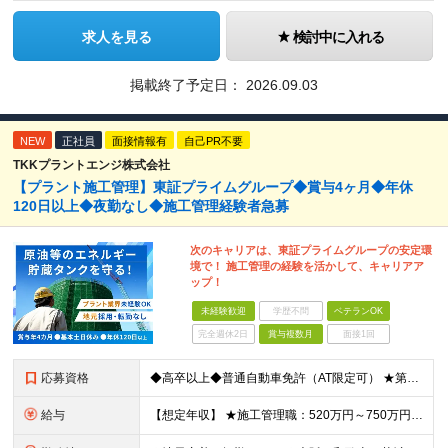
求人を見る
検討中に入れる
掲載終了予定日：
2026.09.03
NEW
正社員
面接情報有
自己PR不要
TKKプラントエンジ株式会社
【プラント施工管理】東証プライムグループ◆賞与4ヶ月◆年休
120日以上◆夜勤なし◆施工管理経験者急募
次のキャリアは、東証プライムグループの安定環
境で！ 施工管理の経験を活かして、キャリアア
ップ！
未経験歓迎
学歴不問
ベテランOK
完全週休2日
賞与複数月
面接1回
応募資格
◆高卒以上◆普通自動車免許（AT限定可） ★第二新卒歓迎 ★プラント業界以外での施工管理経験者歓迎 【こんな方は向いています】 ・施工管理のスキルを活かして働きたい ・安定企業で長く働きたい ・チ
給与
【想定年収】 ★施工管理職：520万円～750万円 ※上記年収は残業時間40時間／月相当の金額を含みます。 月給25万円～35万円＋賞与年2回（原則固定支給額4ヵ月分）＋諸手当（残業手当全額など）