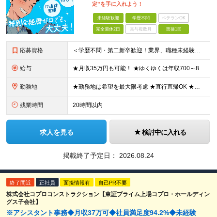
定”を手に入れよう！
未経験歓迎
学歴不問
ベテランOK
完全週休2日
賞与複数月
面接1回
応募資格
＜学歴不問・第二新卒歓迎！業界、職種未経験歓迎！20代～30代活躍中＞ ★35歳以下の方（若年層の長期キャリア形成を図るため） ★フリーター・正社員未経験・社会人未経験OK ★転職回数が多い方もぜひ
給与
★月収35万円も可能！ ★ゆくゆくは年収700～800万円も！ ★手当が多数あり ・残業手当（100％）★1分単位で支給 ・資格手当（最大月6万円） ・結婚/出産祝金（最大3万円） 【首都圏・北関東
勤務地
★勤務地は希望を最大限考慮 ★直行直帰OK ★車通勤のエリアもあり ★研修は、下記いずれかの研修センターで行います ・東京校（東京本社とアクセスは同様） ・大阪校（大阪府大阪市中央区道修町 2-1-1
残業時間
20時間以内
求人を見る
検討中に入れる
掲載終了予定日：
2026.08.24
終了間近
正社員
面接情報有
自己PR不要
株式会社コプロコンストラクション【東証プライム上場コプロ・ホールディン
グス子会社】
※アシスタント事務◆月収37万可◆社員満足度94.2%◆未経験