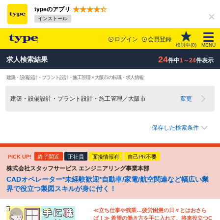
typeのアプリ
インストール
ログイン
会員登録
検討中(
0
)
MENU
24
求人検索結果
件中
1～24
件表示
建築・設備設計・プラント設計・施工管理 × 大阪市の転職・求人情報
建築・設備設計・プラント設計・施工管理／大阪市
変更
保存した検索条件
PICK UP!
終了間近
正社員
面接情報有
自己PR不要
株式会社スタッフサービス エンジニアリング事業本部
CADオペレーター*未経験歓迎*自動車/家電/航空関連など幅広い業
界で役立つ製図スキルが身に付く！
≪立ち仕事や残業…疲労困憊の日々とはおさら
ば！≫ 希望の働き方を手に入れて、将来役立つC