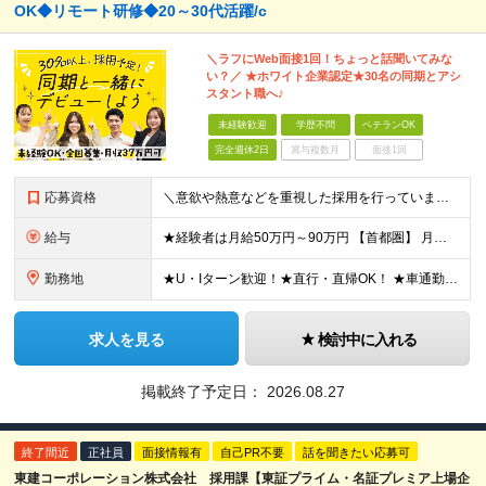
OK◆リモート研修◆20～30代活躍/c
＼ラフにWeb面接1回！ちょっと話聞いてみな
い？／ ★ホワイト企業認定★30名の同期とアシ
スタント職へ♪
未経験歓迎
学歴不問
ベテランOK
完全週休2日
賞与複数月
面接1回
応募資格
＼意欲や熱意などを重視した採用を行っています／ ●未経験・第二新卒歓迎 ●学歴・年齢・転職回数は一切不問です！ ※新卒の方もご応募可能 （待遇・募集要項等は別途ご案内いたします） ※入社時期は柔軟に対
給与
★経験者は月給50万円～90万円 【首都圏】 月給30万1230円〜 ⇒基本22万7000円+地域6万4230円+皆勤1万円 【群馬/栃木/茨城】 月給28万1090円〜 ⇒基本23万4000円+
勤務地
★U・Iターン歓迎！★直行・直帰OK！ ★車通勤可能のエリアもあり！★出張なしの働き方も可能 全国47都道府県の各プロジェクト（転勤なし！勤務地に対する希望も実現可能！） 「自宅から1時間以内で通え
求人を見る
検討中に入れる
掲載終了予定日：
2026.08.27
終了間近
正社員
面接情報有
自己PR不要
話を聞きたい応募可
東建コーポレーション株式会社 採用課【東証プライム・名証プレミア上場企