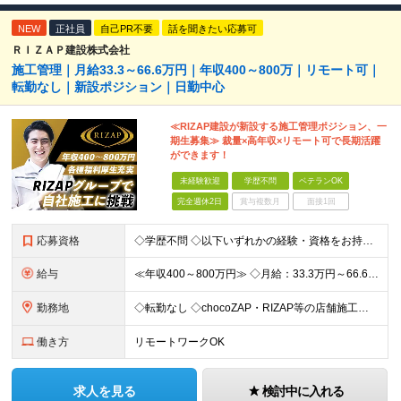
NEW
正社員
自己PR不要
話を聞きたい応募可
ＲＩＺＡＰ建設株式会社
施工管理｜月給33.3～66.6万円｜年収400～800万｜リモート可｜
転勤なし｜新設ポジション｜日勤中心
≪RIZAP建設が新設する施工管理ポジション、一
期生募集≫ 裁量×高年収×リモート可で長期活躍
ができます！
未経験歓迎
学歴不問
ベテランOK
完全週休2日
賞与複数月
面接1回
応募資格
◇学歴不問 ◇以下いずれかの経験・資格をお持ちの方 ≪対象経験≫ ・店舗内装工事（フィットネス・飲食・物販など）の施工管理経験 ・電気/空調/給排水工事いずれかの施工管理経験（1年以上目安） ・職長
給与
≪年収400～800万円≫ ◇月給：33.3万円～66.6万円 ◇残業代別途支給 ◇昇給年2回（実力次第でスピード昇給可能） スキル・経験に応じた評価制度 ￣￣￣￣￣￣￣￣￣￣￣￣￣ 新設チームのた
勤務地
◇転勤なし ◇chocoZAP・RIZAP等の店舗施工を担当 ◇本社もしくは在宅での勤務になります 【本社所在地】 東京都新宿区西新宿8-17-1 住友不動産新宿グランドタワー36F 【転勤につい
働き方
リモートワークOK
求人を見る
検討中に入れる