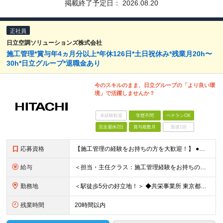
掲載終了予定日：
2026.08.20
正社員
日立空調ソリューションズ株式会社
施工管理*賞与年4ヵ月分以上*年休126日*土日祝休み*残業月20h〜
30h*日立グループ*退職金あり
今のスキルのまま、日立グループの「より良い環
境」で活躍しませんか？
未経験歓迎
学歴不問
ベテランOK
完全週休2日
賞与複数月
面接1回
応募資格
【施工管理の経験をお持ちの方を大歓迎！】 ●普通自動車免許（AT限定可） ●下記いずれかの経験をお持ちの方 └電気・機械・土木・建築の勉強をした経験 └電気・機械系の資格をお持ちの方 └設備業や建築業
給与
＜担当・主任クラス：施工管理経験をお持ちの方＞ 年収：340万円～600万円＋時間外手当＋諸手当 月給：21万円～38万円＋諸手当 ※経験・スキルにより優遇 ※残業代は別途支給します ※賞与：年2回（
勤務地
＜駅徒歩5分の好立地！＞ ◆共栄事業所 東京都練馬区豊玉北6-15-14 共栄ビル3階 ◆栃木事業所 栃木県宇都宮市下栗1丁目17番1号 ◆大阪事業所 大阪府大阪市中央区久太郎町1丁目4番8号
残業時間
20時間以内