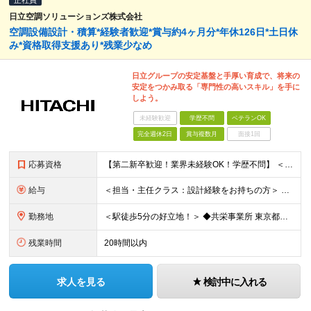
正社員
日立空調ソリューションズ株式会社
空調設備設計・積算*経験者歓迎*賞与約4ヶ月分*年休126日*土日休
み*資格取得支援あり*残業少なめ
日立グループの安定基盤と手厚い育成で、将来の
安定をつかみ取る「専門性の高いスキル」を手に
しよう。
未経験歓迎
学歴不問
ベテランOK
完全週休2日
賞与複数月
面接1回
応募資格
【第二新卒歓迎！業界未経験OK！学歴不問】 ＜必須条件＞ ●Word、Excel等の基本的なPCスキル、普通自動車免許(AT限定可) ●何らかの設計・作図・積算経験をお持ちの方 ★「CADオペレータ
給与
＜担当・主任クラス：設計経験をお持ちの方＞ 年収：340万円～600万円＋時間外手当＋諸手当 月給：21万円～38万円＋諸手当 ※経験・スキルにより優遇 ※残業代は別途支給します ※賞与：年2回（昨年
勤務地
＜駅徒歩5分の好立地！＞ ◆共栄事業所 東京都練馬区豊玉北6-15-14 共栄ビル3階 ◆栃木事業所 栃木県宇都宮市下栗1丁目17番1号 ◆大阪事業所 大阪府大阪市中央区久太郎町1丁目4番8号
残業時間
20時間以内
求人を見る
検討中に入れる