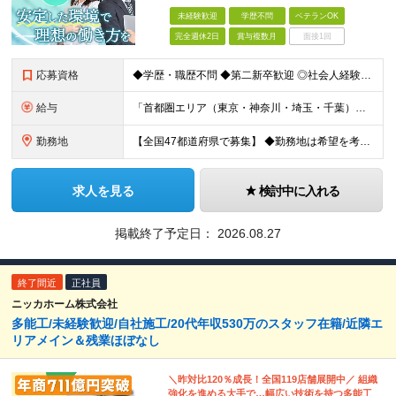
未経験歓迎
学歴不問
ベテランOK
完全週休2日
賞与複数月
面接1回
応募資格
◆学歴・職歴不問 ◆第二新卒歓迎 ◎社会人経験10～20年以上ある方も活躍中！ ◎これまでの学歴・職歴・転職回数等は一切問いません！ 正社員経験の有無は問わないため、不安がある方も、まずはご相談くだ
給与
「首都圏エリア（東京・神奈川・埼玉・千葉）」 ◆月給25万円～50万円＋各種手当 「首都圏以外のエリア」 ◆月給23万円～50万円＋各種手当 ・あなたの給与は、これまでの経験や能力を考慮の上、決定
勤務地
【全国47都道府県で募集】 ◆勤務地は希望を考慮 ◆転勤なし ◆U・I・Jターン歓迎！ 配属先は以下いずれかのプロジェクト先となります。 ＼積極採用中／ 関東：東京都、神奈川県、埼玉県、千葉県 東
求人を見る
検討中に入れる
掲載終了予定日：
2026.08.27
終了間近
正社員
ニッカホーム株式会社
多能工/未経験歓迎/自社施工/20代年収530万のスタッフ在籍/近隣エ
リアメイン＆残業ほぼなし
＼昨対比120％成長！全国119店舗展開中／ 組織
強化を進める大手で…幅広い技術を持つ多能工