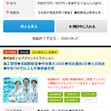
給与
月給25万円～50万円＋各種手当 ◎あなたの給与は、これまでの経験や能力を考慮の上、決定します！ ◎待遇条件の詳細は面接でご相談ください。 ◎残業代は全額別途支給します ★前職給与を考慮します！
勤務地
【全国47都道府県で募集】 ◆勤務地は希望を考慮 ◆転勤なし ◆U・I・Jターン歓迎！ ◆基本直行直帰 ＼積極採用中／ 関東：東京都、神奈川県、埼玉県、千葉県 北陸：富山県、石川県、福井県 東海：愛
求人を見る
検討中に入れる
掲載終了予定日：
2026.08.27
終了間近
正社員
話を聞きたい応募可
株式会社ジョブズコンストラクション
施工管理◆未経験歓迎◆年休最大130日◆完全週休2日◆土日祝休
◆年収700万以上も可◆研修充実
未経験OK！充実の研修体制をご用意 アシスタン
ト業務からでもスタートできます！ あなたもチ
ャレンジしませんか？
未経験歓迎
学歴不問
ベテランOK
完全週休2日
賞与複数月
面接1回