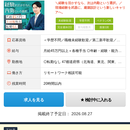
＼経験を活かすなら、次は内勤という選択。／
現場経験を武器に、建築設計という新しいキャリ
アへ。
未経験歓迎
学歴不問
ベテランOK
完全週休2日
賞与複数月
面接1回
応募資格
＜学歴不問／職種未経験歓迎／第二新卒歓迎／ブランクOK＞ ■建設業界での実務経験をお持ちの方 └年数・分野・職種はいっさい不問！ ◆設計職が初めての方も歓迎！ ◆施工管理など、現場経験を活かしてキ
給与
月給45万円以上＋各種手当 ◎年齢・経験・能力・適性を考慮して、支給額を決定します。 ◎残業代は1分単位で100％支給。頑張った分はきちんと収入に還元します！ ＼充実の各種手当／ ■交通費全額支給
勤務地
◎転勤なし 47都道府県（北海道、東北、関東、北陸・甲信越、関西、東海、中国、四国、九州、沖縄）の各プロジェクト先 ◇本人の希望を伴わない転居はなく、転勤もありません。 ◇勤務地はご希望を最大限考
働き方
リモートワーク相談可能
残業時間
20時間以内
求人を見る
検討中に入れる
掲載終了予定日：
2026.08.27