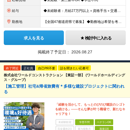
応募資格
◆未経験・第二新卒OK ◆学歴不問
給与
◆未経験者：月給27万円以上＋資格手当＋交通費全額支給＋時間外手当＋休日出勤手当 等 ◆経験者：月給32万円以上＋資格手当＋交通費全額支給＋時間外手当＋休日出勤手当 等 ◎あなたの給与は、これま
勤務地
【全国47都道府県で募集】 ◆勤務地は希望を考慮 ◆転勤なし ◆U・I・Jターン歓迎！ ◆基本直行直帰 ＼積極採用中／ 東北：宮城県、福島県 関東：東京都、神奈川県、埼玉県、千葉県 東海：愛知県、三
求人を見る
検討中に入れる
掲載終了予定日：
2026.08.27
終了間近
正社員
自己PR不要
話を聞きたい応募可
株式会社ワールドコンストラクション 【東証一部】 (ワールドホールディング
ス・グループ)
【施工管理】社宅&帰省旅費有＊多様な建設プロジェクトに関われ
る
「経験を活かして、もっとのびのび建設のシゴト
を続ける」――そんな夢が叶う職場で、新たなキ
ャリアを！
未経験歓迎
学歴不問
ベテランOK
完全週休2日
賞与複数月
面接1回