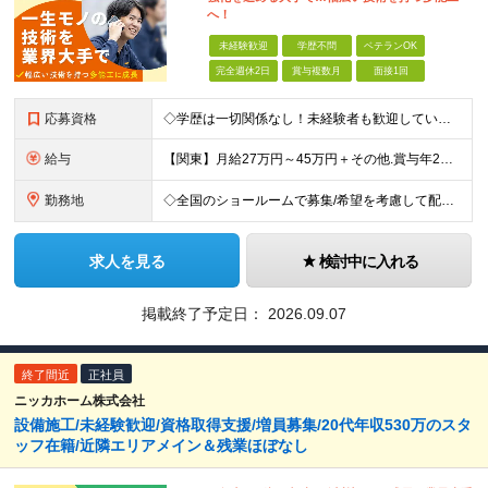
へ！
未経験歓迎
学歴不問
ベテランOK
完全週休2日
賞与複数月
面接1回
応募資格
◇学歴は一切関係なし！未経験者も歓迎しています ◇30歳以下の方/普通自動車免許（AT限定可） ＼必須条件／ ・30歳以下の方（長期勤続によるキャリア形成のため） ・要普通免許（AT限定可） ＼募
給与
【関東】月給27万円～45万円＋その他.賞与年2回 【その他の地域】月給25万円～45万円＋その他.賞与年2回 ◆資格・能力等に応じて、それ以上の額からのスタートもあり！ 普免以外の資格やスキルがあ
勤務地
◇全国のショールームで募集/希望を考慮して配属 ◇北海道/東北/関東/中部/近畿/中国・四国/九州 募集エリア ￣￣￣￣￣￣￣￣￣￣￣￣￣￣ ▽北海道エリア 北海道 ▽東北エリア 宮城県、福島県
求人を見る
検討中に入れる
掲載終了予定日：
2026.09.07
終了間近
正社員
ニッカホーム株式会社
設備施工/未経験歓迎/資格取得支援/増員募集/20代年収530万のスタ
ッフ在籍/近隣エリアメイン＆残業ほぼなし