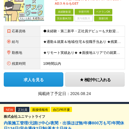
ADスキルもGET
未経験歓迎
学歴不問
ベテランOK
完全週休2日
賞与複数月
面接1回
応募資格
◆未経験・第二新卒・正社員デビューも大歓迎／経験・知識ゼロでOK！ ◆学歴不問 ★人物重視 ★入社前の経験・スキルはゼロでOK CADの基本的な知識・操作経験がある方は歓迎します。 地方在住の方も
給与
★通勤＆就業＆地域/住宅＆役職手当あり ★残業代は全額支給 ★選べる給与制度あり！ ■東京・神奈川・千葉・埼玉勤務の場合 月給24.5万円～55万円＋諸手当 （残業代は全額支給） (20,000円の
勤務地
★リモート実績あり★ ★面接地エリアでの就業率92％以上！ 『地元で働きたい』という希望に、業界トップクラス約7,000件の取引事業所数、90,000件以上のプロジェクトから検討をいたします。 全
残業時間
10時間以内
求人を見る
検討中に入れる
掲載終了予定日：
2026.08.24
NEW
正社員
面接情報有
自己PR不要
株式会社ユニマットライフ
内装施工管理/元請け中心/夜間・出張ほぼ無/年俸800万も可/年間休
日124日/完全週休2日制/基本土日休み