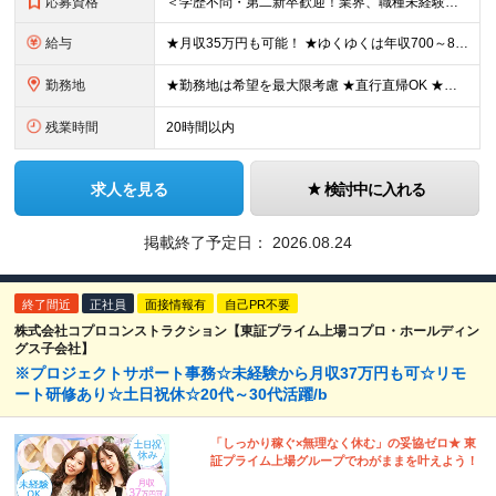
応募資格
＜学歴不問・第二新卒歓迎！業界、職種未経験歓迎！20代～30代活躍中＞ ★35歳以下の方（若年層の長期キャリア形成を図るため） ★フリーター・正社員未経験・社会人未経験OK ★転職回数が多い方もぜひ
給与
★月収35万円も可能！ ★ゆくゆくは年収700～800万円も！ ★手当が多数あり ・残業手当（100％）★1分単位で支給 ・資格手当（最大月6万円） ・結婚/出産祝金（最大3万円） 【首都圏・北関東
勤務地
★勤務地は希望を最大限考慮 ★直行直帰OK ★車通勤のエリアもあり ★研修は、下記いずれかの研修センターで行います ・東京校（東京本社とアクセスは同様） ・大阪校（大阪府大阪市中央区道修町 2-1-1
残業時間
20時間以内
求人を見る
検討中に入れる
掲載終了予定日：
2026.08.24
終了間近
正社員
面接情報有
自己PR不要
株式会社コプロコンストラクション【東証プライム上場コプロ・ホールディン
グス子会社】
※プロジェクトサポート事務☆未経験から月収37万円も可☆リモ
ート研修あり☆土日祝休☆20代～30代活躍/b
「しっかり稼ぐ×無理なく休む」の妥協ゼロ★ 東
証プライム上場グループでわがままを叶えよう！