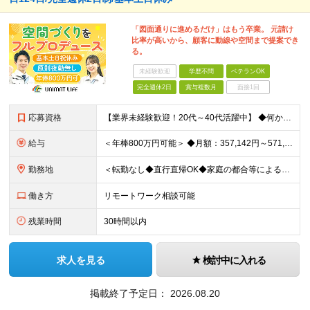
「図面通りに進めるだけ」はもう卒業。 元請け
比率が高いから、顧客に動線や空間まで提案でき
る。
未経験歓迎
学歴不問
ベテランOK
完全週休2日
賞与複数月
面接1回
応募資格
【業界未経験歓迎！20代～40代活躍中】 ◆何かしらの施工管理経験をお持ちの方（施工の規模や年数は不問） ※工務店での経験も大歓迎です！ ※学歴不問 ～このような方にオススメです～ ・ゼロベースで空
給与
＜年棒800万円可能＞ ◆月額：357,142円～571,428円（14分割）（一律手当を含む） ◆年俸制：500万円～800万円 ※年俸額の1/14を毎月支給（残りの2/14は6・12月に賞与支給
勤務地
＜転勤なし◆直行直帰OK◆家庭の都合等によるリモートワークも相談可＞ 【勤務先】 ※下記いずれかの配属となります ※希望する勤務地への配属いたします ■本社 東京都港区南青山2-12-14 ユニマ
働き方
リモートワーク相談可能
残業時間
30時間以内
求人を見る
検討中に入れる
掲載終了予定日：
2026.08.20