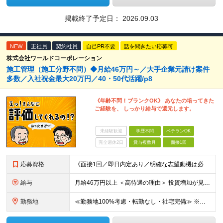
掲載終了予定日：
2026.09.03
NEW
正社員
契約社員
自己PR不要
話を聞きたい応募可
株式会社ワールドコーポレーション
施工管理（施工分野不問）◆月給46万円～／大手企業元請け案件
多数／入社祝金最大20万円／40・50代活躍/p8
《年齢不問！ブランクOK》 あなたの培ってきた
ご経験を、 しっかり給与で還元します。
未経験歓迎
学歴不問
ベテランOK
完全週休2日
賞与複数月
面接1回
応募資格
《面接1回／即日内定あり／明確な志望動機は必要なし》 ◆学歴・年齢不問 ◆建設業界での実務経験や設備設計（電気設備、空調・衛生設備）、土木設計（橋梁／トンネル・道路・造成／上下水道）などの業界経験者
給与
月給46万円以上 ＜高待遇の理由＞ 投資増加が見込まれる領域へ大きな強みを持つ当社には、大手建設会社の元請けの大型工事が多数寄せられます。そのため、施工管理として働く皆さんを、高待遇でお迎えすること
勤務地
≪勤務地100%考慮・転勤なし・社宅完備≫ ※配属は全国のプロジェクト先 ※あなたの希望を考慮し、勤務地を決定します。 ※U・Iターン歓迎 ※出張面接も可能です！お住まいの近くに伺います。(応相談