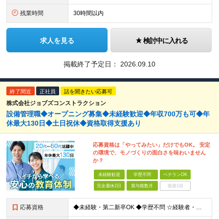
残業時間
30時間以内
求人を見る
検討中に入れる
掲載終了予定日：
2026.09.10
終了間近
正社員
話を聞きたい応募可
株式会社ジョブズコンストラクション
設備管理職◆オープニング募集◆未経験歓迎◆年収700万も可◆年
休最大130日◆土日祝休◆資格取得支援あり
応募資格は「やってみたい」だけでもOK。 安定
の環境で、モノづくりの面白さを味わいません
か？
未経験歓迎
学歴不問
ベテランOK
完全週休2日
賞与複数月
面接1回
応募資格
◆未経験・第二新卒OK ◆学歴不問 ☆経験者・下記、資格保有者歓迎します。