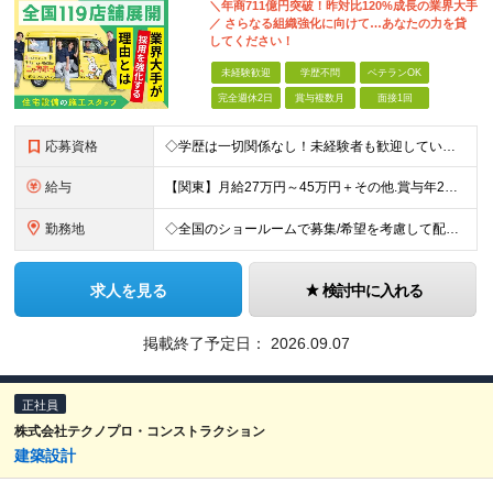
＼年商711億円突破！昨対比120%成長の業界大手
／ さらなる組織強化に向けて…あなたの力を貸
してください！
未経験歓迎
学歴不問
ベテランOK
完全週休2日
賞与複数月
面接1回
応募資格
◇学歴は一切関係なし！未経験者も歓迎しています ◇30歳以下の方/普通自動車免許（AT限定可） ＼必須条件／ ・30歳以下の方（長期勤続によるキャリア形成のため） ・要普通免許（AT限定可） ＼募
給与
【関東】月給27万円～45万円＋その他.賞与年2回 【その他の地域】月給25万円～45万円＋その他.賞与年2回 ◆資格・能力等に応じて、それ以上の額からのスタートもあり！ 普免以外の資格やスキルがあ
勤務地
◇全国のショールームで募集/希望を考慮して配属 ◇北海道/東北/関東/中部/近畿/中国・四国/九州 募集エリア ￣￣￣￣￣￣￣￣￣￣￣￣￣￣ ▽北海道エリア 北海道 ▽東北エリア 宮城県、福島県
求人を見る
検討中に入れる
掲載終了予定日：
2026.09.07
正社員
株式会社テクノプロ・コンストラクション
建築設計