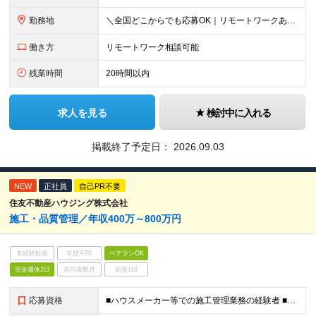
勤務地
＼全国どこからでも応募OK｜リモートワークあり／ ◇会社都合の転居を伴う転勤はなし ◇直行直帰OK！ ご自宅から通いやすいエリアや希望するエリアの プロジェクトをご担当いただきます！ 「自宅から通え
働き方
リモートワーク相談可能
残業時間
20時間以内
求人を見る
検討中に入れる
掲載終了予定日：
2026.09.03
NEW
正社員
自己PR不要
住友不動産ハウジング株式会社
施⼯・品質管理／年収400万～800万円
未経験歓迎
学歴不問
ベテランOK
完全週休2日
賞与複数月
面接1回
応募資格
■ハウスメーカー等での施工管理業務の経験者 ■要 普通運転免許（AT限定可）