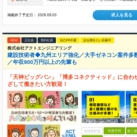
求人を見る
掲載終了予定日：
2026.09.03
NEW
正社員
契約社員
自己PR不要
話を聞きたい応募可
株式会社アクトエンジニアリング
建設技術者◆九州エリア強化／大手ゼネコン案件多
／年収900万円以上の先輩も
「天神ビッグバン」「博多コネクティッド」に合わ
ざして働きたい方歓迎！
未経験歓迎
学歴不問
第二新