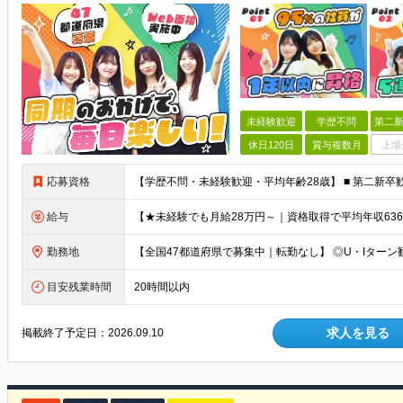
未経験歓迎
学歴不問
第二新
休日120日
賞与複数月
上場
応募資格
給与
勤務地
目安残業時間
20時間以内
求人を見る
掲載終了予定日：
2026.09.10