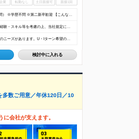
企業
転勤なし
土日面接可
面接1回
■建設技術者として実務経験をお持ちの方（経験年数不問） ※学歴不問 ※第二新卒歓迎 【こんな方はぜひご応募ください】 ■九州で働きたい ■大手ゼネコンのプロジェクトに関わってみたい ■福利厚生が整
【正社員】 月給24万8,950円以上＋賞与年2回 ※年齢・経験・スキル等を考慮の上、当社規定により決定します。 ※残業代、通勤交通費は別途全額支給しています。 【契約社員】 月給28万2,080円
■九州エリアの派遣先での就業 ※日本全国に建設技術者のニーズがあります。U・Iターン希望の方も歓迎しておりますので、ご希望を気軽にお聞かせください。 ◆本社／東京都港区赤坂3-8-15 THE AK
検討中に入れる
多数ご用意／年休120日／10
ように会社が支えます。