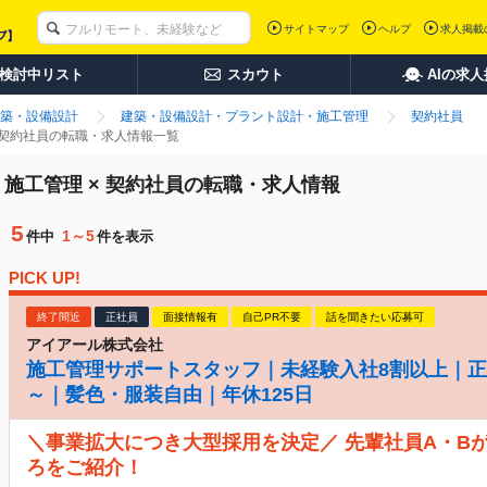
サイトマップ
ヘルプ
求人掲載
検討中リスト
スカウト
AIの求
築・設備設計
建築・設備設計・プラント設計・施工管理
契約社員
 契約社員の転職・求人情報一覧
施工管理 × 契約社員の転職・求人情報
5
1～5
件中
件を表示
PICK UP!
終了間近
正社員
面接情報有
自己PR不要
話を聞きたい応募可
アイアール株式会社
施工管理サポートスタッフ｜未経験入社8割以上｜正
～｜髪色・服装自由｜年休125日
＼事業拡大につき大型採用を決定／ 先輩社員A・B
ろをご紹介！