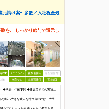
業元請け案件多数／入社祝金最
経験を、 しっかり給与で還元し
卒OK
ベテランOK
複数名採用
完全週休2日
企業
転勤なし
土日面接可
面接1回
《面接1回／即日内定あり／明確な志望動機は必要なし》 ◆学歴・年齢不問 ◆建設業界での実務経験や設備設計（電気設備、空調・衛生設備）、土木設計（橋梁／トンネル・道路・造成／上下水道）などの業界経験者
月給46万円以上 ＜高待遇の理由＞ 投資増加が見込まれる領域へ大きな強みを持つ当社には、大手建設会社の元請けの大型工事が多数寄せられます。そのため、施工管理として働く皆さんを、高待遇でお迎えすること
≪勤務地100%考慮・転勤なし・社宅完備≫ ※配属は全国のプロジェクト先 ※あなたの希望を考慮し、勤務地を決定します。 ※U・Iターン歓迎 ※出張面接も可能です！お住まいの近くに伺います。(応相談