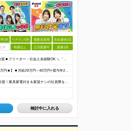
卒OK
ベテランOK
複数名採用
完全週休2日
企業
転勤なし
土日面接可
面接1回
【学歴不問・未経験歓迎・平均年齢28歳】 ■ 第二新卒歓迎 ■ フリーター・社会人未経験OK ＼「アイアールで人生ワンチャンつかんでほしい！」／ …こんな社長の想いから 経験よりも人柄を重視した採用
【★未経験でも月給28万円～｜資格取得で平均年収636万円★】 ■ 月給28万円～80万円+賞与年2回＋各種手当 ※月給には、固定残業代（20時間分：3万8000円～／月）を含む ※20時間を超過
【全国47都道府県で募集中｜転勤なし】 ◎U・Iターン歓迎！家具家電付き＆家賃ナシの社員寮を完備 ◎東京支店は2025年7月に移転したばかりの綺麗なオフィス 東京・横浜・大阪・名古屋・福岡など 全国
検討中に入れる