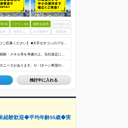
卒OK
ベテランOK
複数名採用
完全週休2日
企業
転勤なし
土日面接可
面接1回
■未経験歓迎・第二新卒歓迎 ■学歴不問 【こんな方はぜひご応募ください】 ■大手ゼネコンのプロジェクトに関わってみたい ■福利厚生が整った会社で働きたい ■年収アップを狙いたい ■スケールの大きな仕
【正社員】 月給24万8,950円以上＋賞与年2回 ※年齢・経験・スキル等を考慮の上、当社規定により決定します。 ※残業代、通勤交通費は別途全額支給しています。 【契約社員】 月給28万2,080円
■全国各地での派遣先での就業 ※日本全国に建設技術者のニーズがあります。U・Iターン希望の方も歓迎しておりますので、ご希望を気軽にお聞かせください。 ◆本社／東京都港区赤坂3-8-15 THE AK
検討中に入れる
未経験歓迎◆平均年齢55歳◆実