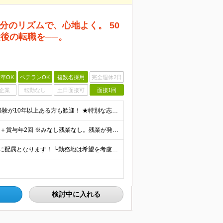
分のリズムで、心地よく。 50
最後の転職を──。
卒OK
ベテランOK
複数名採用
完全週休2日
企業
転勤なし
土日面接可
面接1回
＼未経験の方、ブランクがある方も大歓迎／ ★社会人経験が10年以上ある方も歓迎！ ★特別な志望動機は必要なし。お人柄を大切にした、面接1回のみの選考です！ ◆学歴不問 ◆経験不問 【必須】普通自動
＼約40種類の資格取得手当あり！／ 月給22万4000円～＋賞与年2回 ※みなし残業なし。残業が発生した場合は、1分単位で全額別途支給いたします。 ※試用期間3ヶ月（期間中は資格手当の対象外／その他
＼マイカー通勤OK！／ 千葉県にあるいずれかの事業所に配属となります！ └勤務地は希望を考慮の上、決定いたします ■本社／千葉県船橋市大神保町1357-4 ■真間川事業所／市川市原木2489-1 ■
検討中に入れる