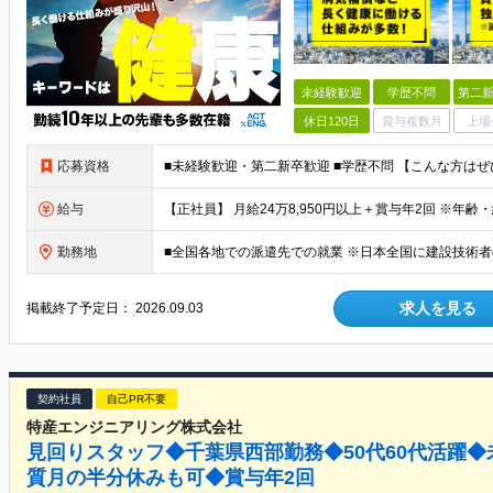
未経験歓迎
学歴不問
第二新
休日120日
賞与複数月
上場
応募資格
給与
勤務地
求人を見る
掲載終了予定日：
2026.09.03
契約社員
自己PR不要
特産エンジニアリング株式会社
見回りスタッフ◆千葉県西部勤務◆50代60代活躍◆
質月の半分休みも可◆賞与年2回