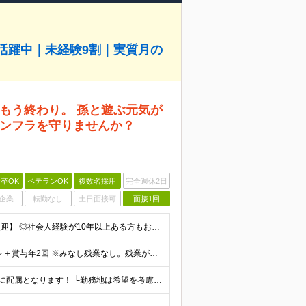
代活躍中｜未経験9割｜実質月の
もう終わり。 孫と遊ぶ元気が
ンフラを守りませんか？
卒OK
ベテランOK
複数名採用
完全週休2日
企業
転勤なし
土日面接可
面接1回
【学歴・経歴不問！未経験歓迎／ブランクのある方も歓迎】 ◎社会人経験が10年以上ある方もお気軽にご応募ください ◎特別な志望動機は必要なし。お人柄を大切にした、面接1回のみの選考です！ ※必須：普通
＼賞与年2回支給！各種手当充実◎／ 月給22万4000円～＋賞与年2回 ※みなし残業なし。残業が発生した場合は、1分単位で全額別途支給いたします。 ※試用期間3ヶ月（期間中は資格手当の対象外／その他
＼マイカー通勤OK！／ 千葉県にあるいずれかの事業所に配属となります！ └勤務地は希望を考慮の上、決定いたします ■本社／千葉県船橋市大神保町1357-4 ■真間川事業所／市川市原木2489-1 ■