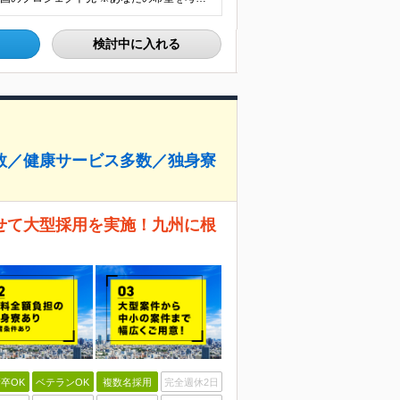
検討中に入れる
数／健康サービス多数／独身寮
せて大型採用を実施！九州に根
卒OK
ベテランOK
複数名採用
完全週休2日