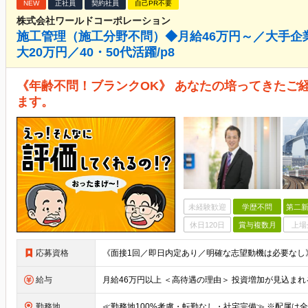
NEW
正社員
契約社員
自己PR不要
株式会社ワールドコーポレーション
施工管理（施工分野不問）◆月給46万円～／大手企
大20万円／40・50代活躍/p8
《年齢不問！ブランクOK》 あなたの培ってきたご
ます。
未経験歓迎
学歴不問
第二新
休日120日
賞与複数月
上場
応募資格
給与
勤務地