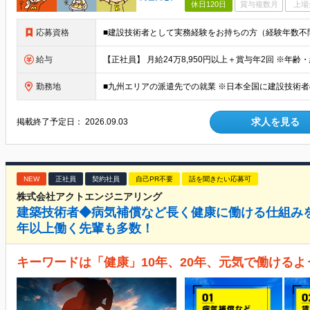
休日120日
賞与複数月
上場
応募資格
給与
勤務地
求人を見る
掲載終了予定日：
2026.09.03
NEW
正社員
契約社員
自己PR不要
話を聞きたい応募可
株式会社アクトエンジニアリング
建築技術者◆病気補償など長く健康に働ける仕組みを
年以上働く先輩も多数！
キーワードは「健康」10年、20年、元気で働ける