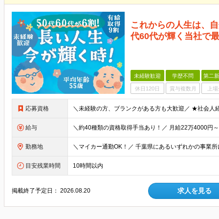
これからの人生は、自
代60代が輝く当社で
未経験歓迎
学歴不問
第二新
休日120日
賞与複数月
上場
応募資格
給与
勤務地
目安残業時間
10時間以内
求人を見る
掲載終了予定日：
2026.08.20