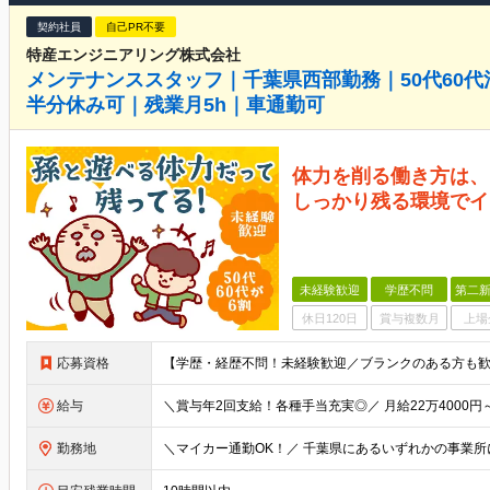
契約社員
自己PR不要
特産エンジニアリング株式会社
メンテナンススタッフ｜千葉県西部勤務｜50代60
半分休み可｜残業月5h｜車通勤可
体力を削る働き方は、
しっかり残る環境でイ
未経験歓迎
学歴不問
第二新
休日120日
賞与複数月
上場
応募資格
給与
勤務地