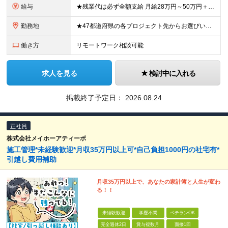
給与
★残業代は必ず全額支給 月給28万円～50万円＋各種手当＋賞与年2回 ※前職でのお給料や経験・能力を考慮の上、決定します。 ※試用期間3カ月あり（賞与は試用期間終了後より支給対象となります） ★創
勤務地
★47都道府県の各プロジェクト先からお選びいただけます！ ★寮・社宅補助／引越費用補助／住宅手当あり ★マイカー通勤OK 配属先は希望を考慮して決定します。 ＜プロジェクト先＞ ★東北・関東・東海
働き方
リモートワーク相談可能
求人を見る
検討中に入れる
掲載終了予定日：
2026.08.24
正社員
株式会社メイホーアティーボ
施工管理*未経験歓迎*月収35万円以上可*自己負担1000円の社宅有*
引越し費用補助
月収35万円以上で、あなたの家計簿と人生が変わ
る！！
未経験歓迎
学歴不問
ベテランOK
完全週休2日
賞与複数月
面接1回