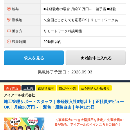
給与
■未経験者の場合 月給31万円～＋諸手当 ■経験者の場合 月給35万円～90万円＋諸手当 ★前職から年収120万円UPの実績あり ★初年度年収500万円～も可能！ ※首都圏以外の未経験の方は【月
勤務地
＼全国どこからでも応募OK｜リモートワークあり／ ◇会社都合の転居を伴う転勤はなし ◇直行直帰OK！ ご自宅から通いやすいエリアや希望するエリアの プロジェクトをご担当いただきます！ 「自宅から通え
働き方
リモートワーク相談可能
残業時間
20時間以内
求人を見る
検討中に入れる
掲載終了予定日：
2026.09.03
終了間近
正社員
面接情報有
自己PR不要
話を聞きたい応募可
アイアール株式会社
施工管理サポートスタッフ｜未経験入社8割以上｜正社員デビュー
OK｜月給28万円～｜髪色・服装自由｜年休125日
＼事業拡大につき大型採用を決定／ 先輩社員A・
Bが語る、アイアールのイイところをご紹介！