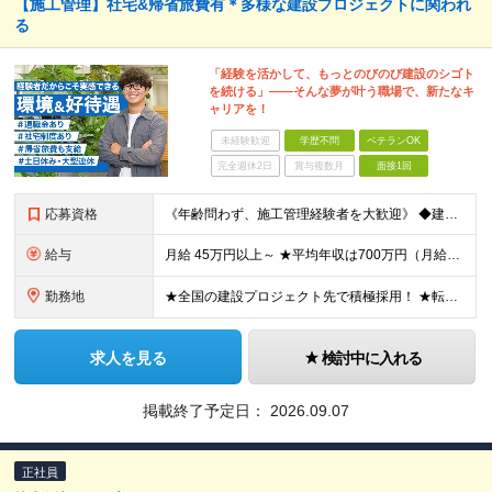
【施工管理】社宅&帰省旅費有＊多様な建設プロジェクトに関われ
る
「経験を活かして、もっとのびのび建設のシゴト
を続ける」――そんな夢が叶う職場で、新たなキ
ャリアを！
未経験歓迎
学歴不問
ベテランOK
完全週休2日
賞与複数月
面接1回
応募資格
《年齢問わず、施工管理経験者を大歓迎》 ◆建設業界で技術系の実務経験があればOK ★経験に応じて、月給50万円以上、平均年収700万円以上も可能です 《応募条件》 ◆建設業界で技術系職種（施工管理や
給与
月給 45万円以上～ ★平均年収は700万円（月給50万円） ◎残業手当は、全額別途支給します。 ◎年齢・経験・能力などを考慮の上、決定します。 ◎試用期間3ヶ月あり。その間の待遇に変動はありません
勤務地
★全国の建設プロジェクト先で積極採用！ ★転居を伴う転勤なし ★配属先は希望を最大限考慮します ★I・Uターン支援・寮あり ★案件によりマイカー通勤OK ＝拠点一覧＝ ◆本社／東京都港区東新橋2丁目
求人を見る
検討中に入れる
掲載終了予定日：
2026.09.07
正社員