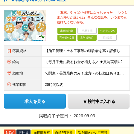
「週末、やっぱり仕事になっちゃった」「パパ、
また帰りが遅いね」 そんな会話を、いつまでも
続けたくないから。
未経験歓迎
学歴不問
ベテランOK
完全週休2日
賞与複数月
面接1回
応募資格
【施工管理・土木工事等の経験者を高く評価します！】 ■高卒以上／普通自動車運転免許（AT限定可）をお持ちの方 ＜以下、いずれかに該当する方歓迎＞ ◎土木系学科を卒業された方 ◎1・2級土木／造園
給与
＼毎月手元に残るお金が増える／ ★賞与実績4.25ヶ月分（年間120万円～140万円以上の支給実績あり） ★家賃・駐車場代の最大8割を会社が負担！家計の支出を大幅にカット ★残業代は1分単位（合計1時
勤務地
＼関東・長野県内のみ！遠方への転勤はありません／ ★全事業所がIC近く！マイカーで快適に通勤可能です ★引越し費用や単身赴任時の家賃・家具家電の賃料も全額負担します ◎京浜事業所 神奈川県横浜市都筑
残業時間
20時間以内
求人を見る
検討中に入れる
掲載終了予定日：
2026.09.03
NEW
正社員
面接情報有
自己PR不要
話を聞きたい応募可