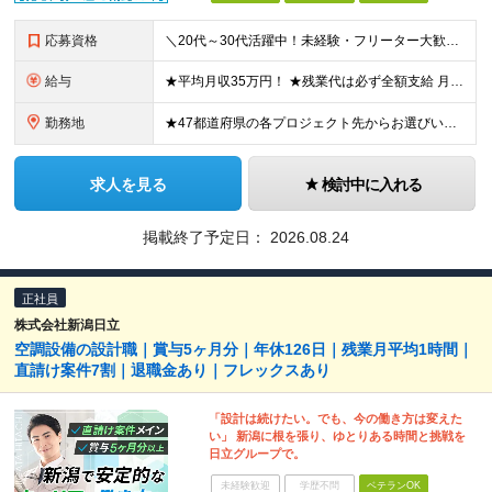
応募資格
＼20代～30代活躍中！未経験・フリーター大歓迎！／ ＊普通自動車免許（AT限定可）をお持ちの方 ＊学歴不問 ★「稼ぎたい」「生活を変えたい」という意欲を重視！ ★面接では「明るくハキハキとした挨拶
給与
★平均月収35万円！ ★残業代は必ず全額支給 月給28万円～50万円＋各種手当＋賞与年2回 ※経験・能力を考慮の上、決定します。 ※試用期間3カ月あり（賞与は試用期間終了後より支給対象となります）
勤務地
★47都道府県の各プロジェクト先からお選びいただけます！ ★寮・社宅補助／引越費用補助あり ★マイカー通勤OK 配属先は希望を考慮して決定します。 ＜プロジェクト先＞ ★東北・関東・東海・北陸・福
求人を見る
検討中に入れる
掲載終了予定日：
2026.08.24
正社員
株式会社新潟日立
空調設備の設計職｜賞与5ヶ月分｜年休126日｜残業月平均1時間｜
直請け案件7割｜退職金あり｜フレックスあり
「設計は続けたい。でも、今の働き方は変えた
い」 新潟に根を張り、ゆとりある時間と挑戦を
日立グループで。
未経験歓迎
学歴不問
ベテランOK