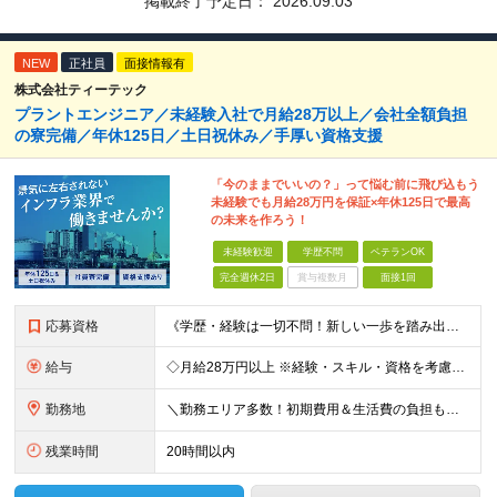
掲載終了予定日：
2026.09.03
NEW
正社員
面接情報有
株式会社ティーテック
プラントエンジニア／未経験入社で月給28万以上／会社全額負担
の寮完備／年休125日／土日祝休み／手厚い資格支援
「今のままでいいの？」って悩む前に飛び込もう
未経験でも月給28万円を保証×年休125日で最高
の未来を作ろう！
未経験歓迎
学歴不問
ベテランOK
完全週休2日
賞与複数月
面接1回
応募資格
《学歴・経験は一切不問！新しい一歩を踏み出す熱意を大歓迎》 「今の現状を変えたい」 「安定した収入と一生モノの技術を手に入れたい」 そんな想いを持った方なら、これまでの経歴に関わらず大歓迎です！ 20
給与
◇月給28万円以上 ※経験・スキル・資格を考慮の上で決定します。
勤務地
＼勤務エリア多数！初期費用＆生活費の負担もほぼゼロ★／ 東京・神奈川・千葉のオフィス街をはじめ、 関東を中心とした全国のプラント工場や太平洋ベルト地帯が舞台！ 実は……【全体の約9割が関東エリア】の
残業時間
20時間以内