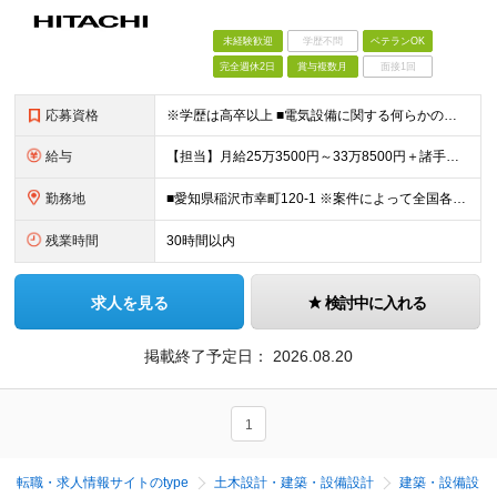
未経験歓迎
学歴不問
ベテランOK
完全週休2日
賞与複数月
面接1回
応募資格
※学歴は高卒以上 ■電気設備に関する何らかの業務経験（※経験不問） 下記の経験をお持ちの方は【主任】での採用が可能です。 ■電気工事に関する施工管理の経験（分野不問）
給与
【担当】月給25万3500円～33万8500円＋諸手当＋賞与 【主任】月給29万7500円～39万5000円＋諸手当＋賞与 ※経験や能力を充分に考慮したうえで加給優遇します。 ※残業代は全額別途支給
勤務地
■愛知県稲沢市幸町120-1 ※案件によって全国各地（西日本エリア中心）への出張が発生します。出張期間は案件により異なりますが、部内での相談・調整のうえご対応いただきます。 ※出社を基本としていま
残業時間
30時間以内
求人を見る
検討中に入れる
掲載終了予定日：
2026.08.20
1
転職・求人情報サイトのtype
土木設計・建築・設備設計
建築・設備設