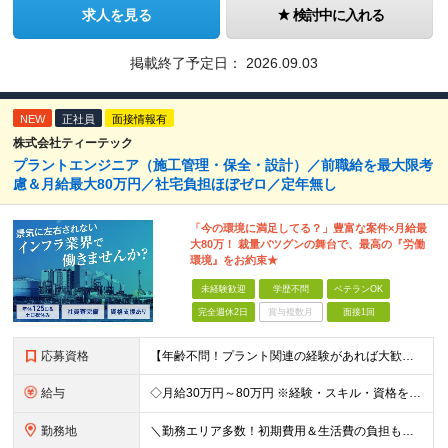
求人を見る
検討中に入れる
掲載終了予定日：
2026.09.03
NEW
正社員
面接情報有
株式会社ティーテック
プラントエンジニア（施工管理・保全・設計）／前職給を最大限考
慮＆月給最大80万円／社宅負担ほぼゼロ／定年無し
「今の環境に満足してる？」豊富な案件×月給最
大80万！ 裁量バツグンの舞台で、最高の『労働
環境』をお約束★
未経験歓迎
学歴不問
ベテランOK
完全週休2日
賞与複数月
面接1回
応募資格
【年齢不問！プラント関連の経験があれば大歓迎！★】 「培ってきた技術を活かして、もっと収入や環境を上げたい！」 「安定したインフラ業界で、もう一度エンジニアとして大きく成長したい！」 …そんな熱い意欲
給与
◇月給30万円～80万円 ※経験・スキル・資格を考慮の上で決定します。
勤務地
＼勤務エリア多数！初期費用＆生活費の負担もほぼゼロ★／ 東京・神奈川・千葉のオフィス街をはじめ、 関東を中心とした全国のプラント工場や太平洋ベルト地帯が舞台！ 実は……【全体の約9割が関東エリア】の