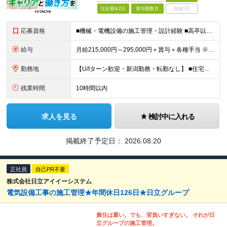
完全週休2日
賞与複数月
面接1回
応募資格
■機械・電機設備の施工管理・設計経験 ■高卒以上 ≪このような方はぜひご応募ください≫ ◎安定企業に腰を据えて長く働きたい方 ◎新潟エリアで家庭と両立しながら働きたい方 ◎幅広い分野の設計に携わり、
給与
月給215,000円～295,000円＋賞与＋各種手当 ※前職のご経験やスキルを考慮して決定いたします ※残業代は全額支給いたします ※試用期間3ヶ月（期間中は有給休暇の取得のみ対象外となります）
勤務地
【U/Iターン歓迎・新潟勤務・転勤なし】 ■住宅手当支給や社宅制度あり ■車通勤OK 本社：新潟県新潟市東区竹尾卸新町752番地10 (変更の範囲)上記を除く当社関連勤務地
残業時間
10時間以内
求人を見る
検討中に入れる
掲載終了予定日：
2026.08.20
正社員
自己PR不要
株式会社日立アイイーシステム
電気設備工事の施工管理★年間休日126日★日立グループ
責任は重い。でも、背負いすぎない。 それが日
立グループの施工管理。