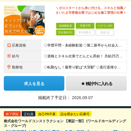
＼ゼロスタートから身に付ける、スキルと知識／
さいたま市密着企業ではじめる施工管理の仕事！
未経験歓迎
学歴不問
ベテランOK
完全週休2日
賞与複数月
面接1回
応募資格
◇学歴不問・未経験歓迎 ◇第二新卒から社会人歴20年以上の方まで歓迎 ◇第二新卒、社会人歴10年以上の方、ブランク歓迎 ＼こんな方はより歓迎しています／ ・建築系の専攻出身または、建築現場でのご経験
給与
◇資格とスキル次第でどんどん昇給！ 月給25万円～35万円＋賞与＋各種手当 ※経験などを考慮して決定します ※上記は未経験スタートの月給 月給43万円～58万円＋賞与＋各種手当 ※経験などを考慮し
勤務地
◇転勤なし！最寄り駅は“大宮駅” ◇直行直帰ＯＫ！出社、帰社は任意です ◇基本的に出張はありません ◇東京都内、埼玉市内の建築現場中心 本社／埼玉県さいたま市大宮区大成町1-518-2
求人を見る
検討中に入れる
掲載終了予定日：
2026.09.07
終了間近
正社員
自己PR不要
話を聞きたい応募可
株式会社ワールドコンストラクション 【東証一部】 (ワールドホールディング
ス・グループ)