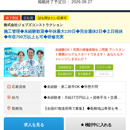
掲載終了予定日：
2026.08.27
終了間近
正社員
話を聞きたい応募可
株式会社ジョブズコンストラクション
施工管理◆未経験歓迎◆年休最大130日◆完全週休2日◆土日祝休
◆年収700万以上も可◆研修充実
未経験OK！充実の研修体制をご用意 アシスタン
ト業務からでもスタートできます！ あなたもチ
ャレンジしませんか？
未経験歓迎
学歴不問
ベテランOK
完全週休2日
賞与複数月
面接1回
応募資格
◆未経験・第二新卒OK ◆学歴不問
給与
◆未経験者：月給27万円以上＋資格手当＋交通費全額支給＋時間外手当＋休日出勤手当 等 ◆経験者：月給32万円以上＋資格手当＋交通費全額支給＋時間外手当＋休日出勤手当 等 ◎あなたの給与は、これま
勤務地
【全国47都道府県で募集】 ◆勤務地は希望を考慮 ◆転勤なし ◆U・I・Jターン歓迎！ ◆基本直行直帰 ＼積極採用中／ 東北：宮城県、福島県 関東：東京都、神奈川県、埼玉県、千葉県 東海：愛知県、三
求人を見る
検討中に入れる