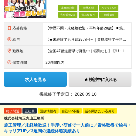
未経験歓迎
学歴不問
ベテランOK
完全週休2日
賞与複数月
面接1回
応募資格
【学歴不問・未経験歓迎・平均年齢28歳】 ■ 第二新卒歓迎 ■ フリーター・社会人未経験OK ＼「アイアールで人生ワンチャンつかんでほしい！」／ …こんな社長の想いから 経験よりも人柄を重視した採用
給与
【★未経験でも月給28万円～｜資格取得で平均年収636万円★】 ■ 月給28万円～80万円+賞与年2回＋各種手当 ※月給には、固定残業代（20時間分：3万8000円～／月）を含む ※20時間を超過
勤務地
【全国47都道府県で募集中｜転勤なし】 ◎U・Iターン歓迎！家具家電付き＆家賃ナシの社員寮を完備 ◎東京支店は2025年7月に移転したばかりの綺麗なオフィス 東京・横浜・大阪・名古屋・福岡など 全国
残業時間
20時間以内
求人を見る
検討中に入れる
掲載終了予定日：
2026.09.10
終了間近
正社員
面接情報有
自己PR不要
話を聞きたい応募可
株式会社埼玉丸山工務所
施工管理／未経験歓迎！手厚い研修で一人前に／資格取得で給与・
キャリアUP／3週間の連続休暇実績あり