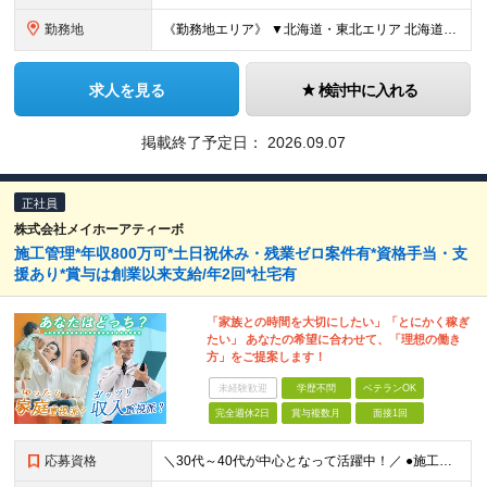
勤務地
《勤務地エリア》 ▼北海道・東北エリア 北海道、青森県、秋田県、宮城県、岩手県、山形県、福島県 ▼関東エリア 東京都、神奈川県、埼玉県、茨城県、千葉県、群馬県、栃木県 ▼東海・北陸エリア 新潟県、
求人を見る
検討中に入れる
掲載終了予定日：
2026.09.07
正社員
株式会社メイホーアティーボ
施工管理*年収800万可*土日祝休み・残業ゼロ案件有*資格手当・支
援あり*賞与は創業以来支給/年2回*社宅有
「家族との時間を大切にしたい」「とにかく稼ぎ
たい」 あなたの希望に合わせて、「理想の働き
方」をご提案します！
未経験歓迎
学歴不問
ベテランOK
完全週休2日
賞与複数月
面接1回
応募資格
＼30代～40代が中心となって活躍中！／ ●施工管理の経験を1年以上お持ちの方 ※建築・土木・設備・電気など、分野は問いません。建設業界での何らかの現場経験が1年以上ある方もご応募ください！ ★こん