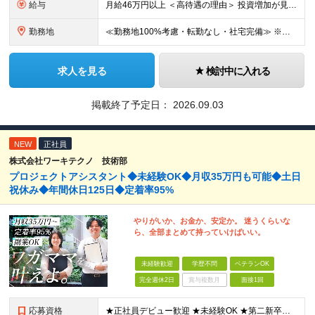
給与
月給46万円以上 ＜高待遇の理由＞ 投資増加が見込まれる領域へ大きな強みを持つ当社には、大手建設会社の元請けの大型工事が多数寄せられます。そのため、施工管理として働く皆さんを、高待遇でお迎えすること
勤務地
≪勤務地100%考慮・転勤なし・社宅完備≫ ※配属は全国のプロジェクト先 ※あなたの希望を考慮し、勤務地を決定します。 ※U・Iターン歓迎 ※出張面接も可能です！お住まいの近くに伺います。(応相談
求人を見る
検討中に入れる
掲載終了予定日：
2026.09.03
NEW
正社員
株式会社ワーキテクノ 技術部
プロジェクトアシスタント◆未経験OK◆月収35万円も可能◆土日
祝休み◆年間休日125日◆定着率95%
やりがいか、お金か、安定か。 迷うくらいな
ら、全部まとめて持っていけばいい。
未経験歓迎
学歴不問
ベテランOK
完全週休2日
賞与複数月
面接1回
応募資格
★正社員デビュー歓迎 ★未経験OK ★第二新卒歓迎 ★学歴不問 ＜こんな方にピッタリ！＞ □ 収入も、お休みも、絶対に妥協したくない！ □ ゆとりのある生活を楽しみながら、将来ずっと役立つスキル