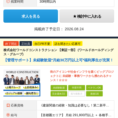
残業時間
30時間以内
求人を見る
検討中に入れる
掲載終了予定日：
2026.08.24
終了間近
正社員
自己PR不要
話を聞きたい応募可
株式会社ワールドコンストラクション 【東証一部】 (ワールドホールディング
ス・グループ)
【管理サポート】未経験歓迎*月給30万円以上可*福利厚生が充実！
街のアイコンや社会インフラを築くビッグプロジ
ェクトに 未経験・事務ワークから携われるチャ
ンス！☆☆☆
未経験歓迎
学歴不問
ベテランOK
完全週休2日
賞与複数月
面接1回
応募資格
《建築関連の経験・知識は必要なし！第二新卒歓迎》 ◎学歴・経歴・性別不問 ★20～30代メンバーが活躍中 ★U・Iターン歓迎 《応募条件》 ◆35歳までの方（若年層の長期キャリア形成を図るため） ※
給与
【首都圏エリア】 月給 291,800円以上 ＋ 各種手当 【北関東エリア】 月給 264,260円以上 ＋ 各種手当 【関西・四国エリア】 月給 278,040円以上 ＋ 各種手当 【中部エリ