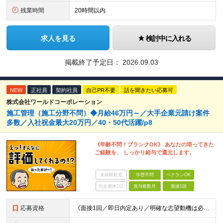
残業時間
20時間以内
求人を見る
検討中に入れる
掲載終了予定日：
2026.09.03
NEW
正社員
契約社員
自己PR不要
話を聞きたい応募可
株式会社ワールドコーポレーション
施工管理（施工分野不問）◆月給46万円～／大手企業元請け案件
多数／入社祝金最大20万円／40・50代活躍/p8
《年齢不問！ブランクOK》 あなたの培ってきた
ご経験を、 しっかり給与で還元します。
未経験歓迎
学歴不問
ベテランOK
完全週休2日
賞与複数月
面接1回
応募資格
《面接1回／即日内定あり／明確な志望動機は必要なし》 ◆学歴・年齢不問 ◆建設業界での実務経験や設備設計（電気設備、空調・衛生設備）、土木設計（橋梁／トンネル・道路・造成／上下水道）などの業界経験者