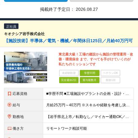
掲載終了予定日：
2026.08.27
正社員
キオクシア岩手株式会社
【施設技術】半導体／電気・機械／年間休日125日／月給40万円可
東北最大級！工場の建設から施設の管理運用・改
善・環境保全 まで、すべてを手がけていくのが
私たちのミッションです
未経験歓迎
学歴不問
ベテランOK
完全週休2日
賞与複数月
面接1回
応募資格
■学歴不問 ■工場施設やプラントの企画・設計・施工管理経験がある方
給与
月給25万円～40万円 ※スキルや経験を考慮し決定いたします ★年収600万円以上での提示多数
勤務地
【岩手県北上市／転勤なし／マイカー通勤OK／会社最寄り駅から社員送迎バスあり】 ＜本社工場＞ 岩手県北上市北工業団地5-29 ★U・Iターン歓迎！ 引っ越し費用補助／自己負担2～3割の社宅制度があ
働き方
リモートワーク相談可能