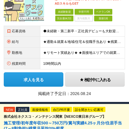
ADスキルもGET
未経験歓迎
学歴不問
ベテランOK
完全週休2日
賞与複数月
面接1回
応募資格
◆未経験・第二新卒・正社員デビューも大歓迎／経験・知識ゼロでOK！ ◆学歴不問 ★人物重視 ★入社前の経験・スキルはゼロでOK CADの基本的な知識・操作経験がある方は歓迎します。 地方在住の方も
給与
★通勤＆就業＆地域/住宅＆役職手当あり ★残業代は全額支給 ★選べる給与制度あり！ ■東京・神奈川・千葉・埼玉勤務の場合 月給24.5万円～55万円＋諸手当 （残業代は全額支給） (20,000円の
勤務地
★リモート実績あり★ ★面接地エリアでの就業率92％以上！ 『地元で働きたい』という希望に、業界トップクラス約7,000件の取引事業所数、90,000件以上のプロジェクトから検討をいたします。 全
残業時間
10時間以内
求人を見る
検討中に入れる
掲載終了予定日：
2026.08.24
NEW
正社員
面接情報有
自己PR不要
話を聞きたい応募可
株式会社ネクスコ・メンテナンス関東【NEXCO東日本グループ】
施工管理/初年度年収500～750万円/賞与実績4.25ヶ月分/住居手当
(7～8割負担)/残業月平均20h程度