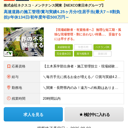
株式会社ネクスコ・メンテナンス関東【NEXCO東日本グループ】
高速道路の施工管理/賞与実績4.25ヶ月分/住居手当(最大7～8割負
担)/年休134日/初年度年収500万円～
【現場経験者・有資格者へ】 無理な短工期・孤
独な現場管理・割に合わない待遇…、 妥協する
には早すぎる。
未経験歓迎
学歴不問
ベテランOK
完全週休2日
賞与複数月
面接1回
応募資格
【土木系学部出身者・施工管理技士・現場経験者優遇！】 ■高卒以上 ■普通自動車運転免許（AT限定可）をお持ちの方 《 下記いずれかに該当する方歓迎 》 ◎土木系学科を卒業された方 ◎1・2級土木／
給与
＼毎月手元に残るお金が増える／ ◎賞与実績4.25ヶ月分（年間120万円～140万円以上の支給実績あり） ◎家賃・駐車場代の最大8割を会社が負担！家計の支出を大幅にカット ◎残業代は1分単位（合計1時
勤務地
＼関東・長野県内のみ！遠方への転勤はありません／ ★全事業所がIC近く！マイカーで快適に通勤可能です ★引越し費用や単身赴任時の家賃・家具家電の賃料も全額負担 ◎京浜事業所 神奈川県横浜市都筑区
残業時間
20時間以内
求人を見る
検討中に入れる