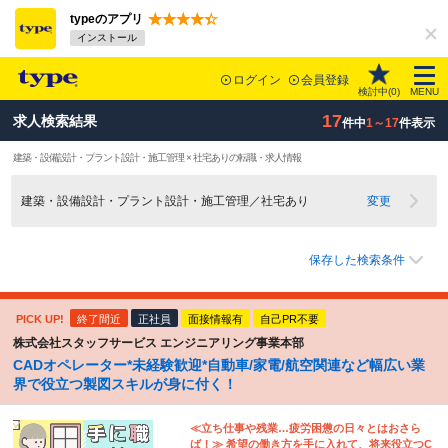
typeのアプリ
インストール
ログイン
会員登録
検討中(
0
)
MENU
17
求人検索結果
件中
1～17
件表示
建築・設備設計・プラント設計・施工管理 × 社宅ありの転職・求人情報
建築・設備設計・プラント設計・施工管理／社宅あり
変更
保存した検索条件
PICK UP!
終了間近
正社員
面接情報有
自己PR不要
株式会社スタッフサービス エンジニアリング事業本部
CADオペレーター*未経験歓迎*自動車/家電/航空関連など幅広い業
界で役立つ製図スキルが身に付く！
≪立ち仕事や残業…疲労困憊の日々とはおさら
ば！≫ 希望の働き方を手に入れて、将来役立つC