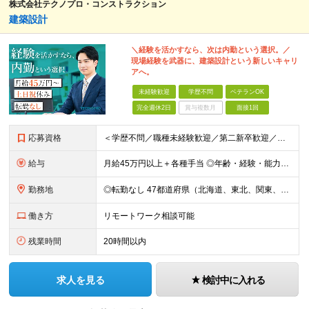
株式会社テクノプロ・コンストラクション
建築設計
＼経験を活かすなら、次は内勤という選択。／
現場経験を武器に、建築設計という新しいキャリ
アへ。
未経験歓迎
学歴不問
ベテランOK
完全週休2日
賞与複数月
面接1回
応募資格
＜学歴不問／職種未経験歓迎／第二新卒歓迎／ブランクOK＞ ■建設業界での実務経験をお持ちの方 └年数・分野・職種はいっさい不問！ ◆設計職が初めての方も歓迎！ ◆施工管理など、現場経験を活かしてキ
給与
月給45万円以上＋各種手当 ◎年齢・経験・能力・適性を考慮して、支給額を決定します。 ◎残業代は1分単位で100％支給。頑張った分はきちんと収入に還元します！ ＼充実の各種手当／ ■交通費全額支給
勤務地
◎転勤なし 47都道府県（北海道、東北、関東、北陸・甲信越、関西、東海、中国、四国、九州、沖縄）の各プロジェクト先 ◇本人の希望を伴わない転居はなく、転勤もありません。 ◇勤務地はご希望を最大限考
働き方
リモートワーク相談可能
残業時間
20時間以内
求人を見る
検討中に入れる