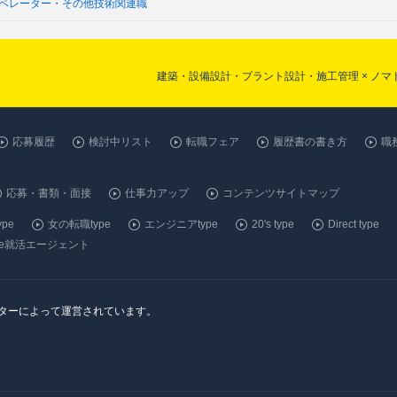
オペレーター・その他技術関連職
建築・設備設計・プラント設計・施工管理 × ノ
応募履歴
検討中リスト
転職フェア
履歴書の書き方
職
応募・書類・面接
仕事力アップ
コンテンツサイトマップ
pe
女の転職type
エンジニアtype
20's type
Direct type
ype就活エージェント
ンターによって運営されています。