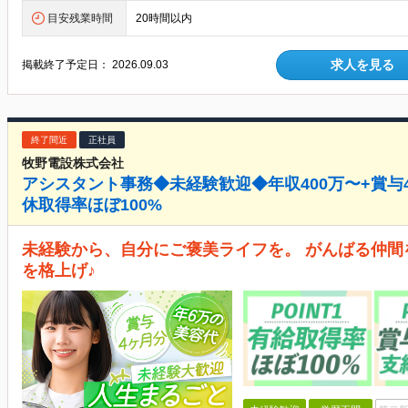
目安残業時間
20時間以内
求人を見る
掲載終了予定日：
2026.09.03
終了間近
正社員
牧野電設株式会社
アシスタント事務◆未経験歓迎◆年収400万〜+賞与
休取得率ほぼ100%
未経験から、自分にご褒美ライフを。 がんばる仲間
を格上げ♪