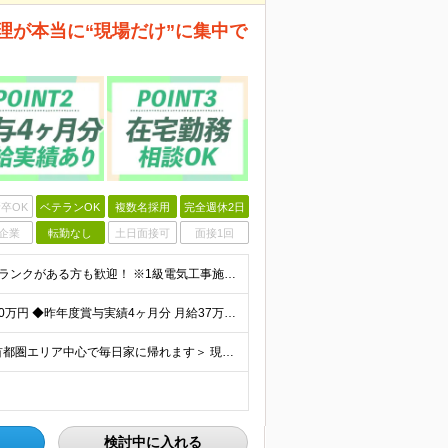
理が本当に“現場だけ”に集中で
卒OK
ベテランOK
複数名採用
完全週休2日
企業
転勤なし
土日面接可
面接1回
【30代～50代活躍中】 ※10年以上のベテラン層や、ブランクがある方も歓迎！ ※1級電気工事施工管理技士、第一種電気工事士などの資格保有者は優遇します。 ・電気設備施工管理の実務経験をお持ちの方
◆前職給与等を考慮します ◆想定年収：600万円～1200万円 ◆昨年度賞与実績4ヶ月分 月給37万5000円～75万円＋各種手当＋賞与年2回 ※経験・スキル考慮して決定します。 ※別途、諸手当・残
◆転勤なし/直行直帰OK！ ◆地方への長期出張なし ＜首都圏エリア中心で毎日家に帰れます＞ 現場は東京23区、神奈川、千葉、埼玉などの首都圏エリアの案件がメインです。 地方への長期出張や転勤は一切あ
検討中に入れる