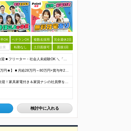
卒OK
ベテランOK
複数名採用
完全週休2日
企業
転勤なし
土日面接可
面接1回
【学歴不問・未経験歓迎・平均年齢28歳】 ■ 第二新卒歓迎 ■ フリーター・社会人未経験OK ＼「アイアールで人生ワンチャンつかんでほしい！」／ …こんな社長の想いから 経験よりも人柄を重視した採用
【★未経験でも月給28万円～｜資格取得で平均年収636万円★】 ■ 月給28万円～80万円+賞与年2回＋各種手当 ※月給には、固定残業代（20時間分：3万8000円～／月）を含む ※20時間を超過
【全国47都道府県で募集中｜転勤なし】 ◎U・Iターン歓迎！家具家電付き＆家賃ナシの社員寮を完備 ◎東京支店は2025年7月に移転したばかりの綺麗なオフィス 東京・横浜・大阪・名古屋・福岡など 全国
検討中に入れる