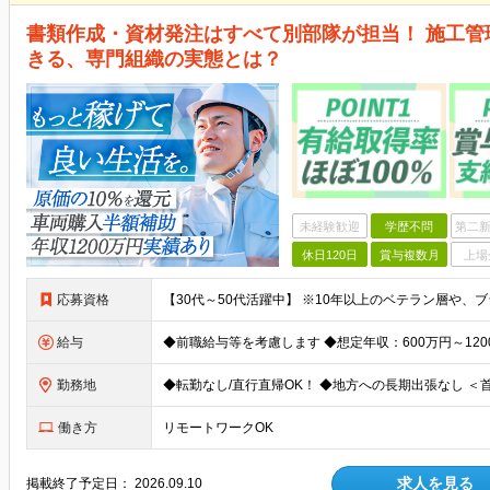
書類作成・資材発注はすべて別部隊が担当！ 施工管
きる、専門組織の実態とは？
未経験歓迎
学歴不問
第二新
休日120日
賞与複数月
上場
応募資格
給与
勤務地
働き方
リモートワークOK
求人を見る
掲載終了予定日：
2026.09.10