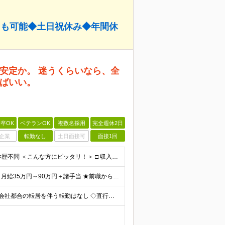
円も可能◆土日祝休み◆年間休
安定か。 迷うくらいなら、全
ばいい。
卒OK
ベテランOK
複数名採用
完全週休2日
企業
転勤なし
土日面接可
面接1回
★正社員デビュー歓迎 ★未経験OK ★第二新卒歓迎 ★学歴不問 ＜こんな方にピッタリ！＞ □ 収入も、お休みも、絶対に妥協したくない！ □ ゆとりのある生活を楽しみながら、将来ずっと役立つスキル
■未経験者の場合 月給31万円～＋諸手当 ■経験者の場合 月給35万円～90万円＋諸手当 ★前職から年収120万円UPの実績あり ★初年度年収500万円～も可能！ ※首都圏以外の未経験の方は【月
＼全国どこからでも応募OK｜リモートワークあり／ ◇会社都合の転居を伴う転勤はなし ◇直行直帰OK！ ご自宅から通いやすいエリアや希望するエリアの プロジェクトをご担当いただきます！ 「自宅から通え