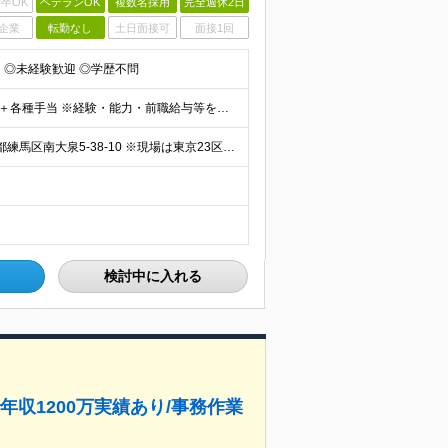
卒OK
ベテランOK
複数名採用
完全週休2日
企業
転勤なし
土日面接可
面接1回
 ◎未経験歓迎 ◎学歴不問
＼初年度年収400万円～／ 月給25万円以上＋賞与年2回＋各種手当 ※経験・能力・前職給与等を考慮の上、決定します。 ※美容代補助や家族食事代、時間外手当など、実質的な収入増に繋がる手当が豊富です。
◎一部リモートワークも可能 ◎転勤なし 【本社】東京都練馬区南大泉5-38-10 ※現場は東京23区、神奈川、千葉、埼玉などの首都圏エリアです (変更の範囲)上記を除く当社関連勤務地
検討中に入れる
年収1200万実績あり/事務作業