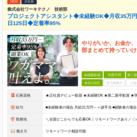
NEW
正社員
株式会社ワーキテクノ 技術部
プロジェクトアシスタント◆未経験OK◆月収35万
日125日◆定着率95%
やりがいか、お金か、
部まとめて持っていけ
未経験歓迎
学歴不問
第二新
休日120日
賞与複数月
上場
応募資格
給与
勤務地
働き方
リモートワーク相談可能