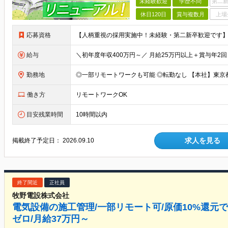
未経験歓迎
学歴不問
第二新
休日120日
賞与複数月
上場
応募資格
【人柄重視の採用実施中！未経験・第二新卒歓迎です】
給与
勤務地
働き方
リモートワークOK
目安残業時間
10時間以内
求人を見る
掲載終了予定日：
2026.09.10
終了間近
正社員
牧野電設株式会社
電気設備の施工管理/一部リモート可/原価10%還元で
ゼロ/月給37万円～