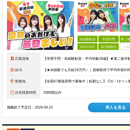
未経験歓迎
学歴不問
第二新
休日120日
賞与複数月
上場
応募資格
給与
勤務地
目安残業時間
20時間以内
求人を見る
掲載終了予定日：
2026.09.10