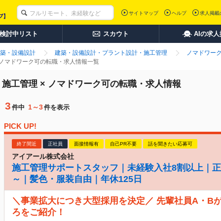
サイトマップ
ヘルプ
求人掲載
検討中リスト
スカウト
AIの求
築・設備設計
建築・設備設計・プラント設計・施工管理
ノマドワー
 ノマドワーク可の転職・求人情報一覧
施工管理 × ノマドワーク可の転職・求人情報
3
1～3
件中
件を表示
PICK UP!
終了間近
正社員
面接情報有
自己PR不要
話を聞きたい応募可
アイアール株式会社
施工管理サポートスタッフ｜未経験入社8割以上｜正
～｜髪色・服装自由｜年休125日
＼事業拡大につき大型採用を決定／ 先輩社員A・B
ろをご紹介！