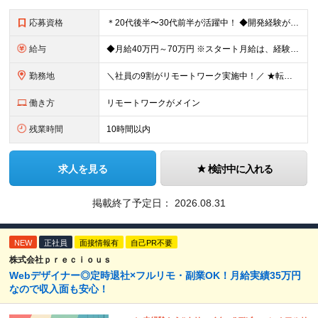
応募資格
＊20代後半〜30代前半が活躍中！ ◆開発経験が3年以上ある方（Web・オープン系システム等） ◆学歴不問 ★Java(Spring、Spring Boot)、Python(Django)、 Re
給与
◆月給40万円～70万円 ※スタート月給は、経験・能力・前職の給与等を考慮の上で決定いたします。 ※上記金額には残業の有無に関わらず、 月30時間分の固定残業代（7万6,000円～13万3,000円
勤務地
＼社員の9割がリモートワーク実施中！／ ★転勤ナシ！ ★UIターン歓迎！ 関東、関西、東海、九州・中国エリアの各プロジェクト先から希望を優先して決定。 ※リモート案件も多数あり！ ◆関東エリア
働き方
リモートワークがメイン
残業時間
10時間以内
求人を見る
検討中に入れる
掲載終了予定日：
2026.08.31
NEW
正社員
面接情報有
自己PR不要
株式会社ｐｒｅｃｉｏｕｓ
Webデザイナー◎定時退社×フルリモ・副業OK！月給実績35万円
なので収入面も安心！