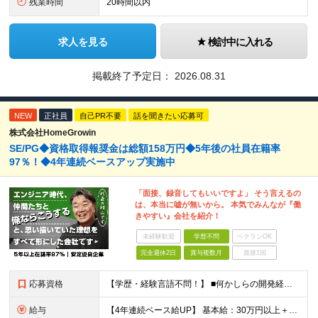
残業時間
20時間以内
求人を見る
検討中に入れる
掲載終了予定日：
2026.08.31
NEW
正社員
自己PR不要
話を聞きたい応募可
株式会社HomeGrowin
SE/PG◆資格取得報奨金は総額158万円◆5年後の社員在籍率
97％！◆4年連続ベースアップ実施中
「面接、録音してもいいですよ」 そう言えるの
は、本当に嘘が無いから。 本気でみんなが『働
きやすい』会社を紹介！
未経験歓迎
学歴不問
ベテランOK
完全週休2日
賞与複数月
面接1回
応募資格
【学歴・経験言語不問！】 ■何かしらの開発経験をお持ちの方 ■SESにおいて自走してプロジェクトに参画したご経験をお持ちの方 ≪当求人では当社評価基準【J2】相当のご経験者様を募集しています≫ 当社
給与
【4年連続ベース給UP】 基本給：30万円以上＋残業代(全額)＋各種手当 ※みなし残業なし ※基本給は経験や前職の給与を十分に考慮します ※交通費別途支給 ※6ヶ月間の試用期間があります（給与・待遇は