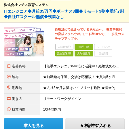
株式会社マチス教育システム
ITエンジニア◆月給35万円◆ボーナス3回◆リモート9割◆受託7割
◆自社ITスクール無償◆残業なし
経験浅めで止まっているあなたへ。 教育事業発
の育成ノウハウ×リモート率90％で、 一歩先のス
テップアップを。
未経験歓迎
学歴不問
ベテランOK
完全週休2日
賞与複数月
面接1回
応募資格
【若手エンジニアを中心に活躍中！経験浅めの方歓迎】 ◆何らかの開発経験（領域・言語不問） ※学歴不問 ※実務未経験も歓迎しています ＼こんな方はぜひご応募ください／ □主体的に学び、自発的にキャリア
給与
★前職給与保証、交渉は応相談！ ★賞与5ヶ月分の実績あり 月給35万円以上＋各種手当＋賞与年3回（5か月分※昨年度実績） ※前職の給与・経験・能力などを考慮のうえ当社規定により優遇いたします ※試
勤務地
★入社3か月以降はハイブリッド勤務 ★将来的にはフルリモートも可 出勤となる場合は、本社（秋葉原）、開発室（御徒町）、 または東京都内の各プロジェクト先（大崎）での勤務となります。 ※勤務地は希望を
働き方
リモートワークがメイン
残業時間
10時間以内
求人を見る
検討中に入れる