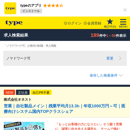
typeのアプリ
インストール
ログイン
会員登録
検討中(
0
)
MENU
189
求人検索結果
件中
1～50
件表示
「ノマドワーク可」が条件の転職・求人情報
ノマドワーク可
変更
保存した検索条件
NEW
正社員
自己PR不要
株式会社オネスト
営業｜自社製品メイン｜残業平均月13.3h｜年収1000万円～可｜医
療向けシステム国内TOPクラスシェア
「もっとお客様の力になりたい」そう願う営業
に、誠実に向き合える場所を。 チームで挑む、