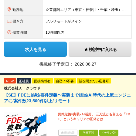
勤務地
☆首都圏エリア（東京・神奈川・千葉・埼玉）・名古屋・大阪・福岡を中心とした全国各地のプロジェクト先に参画いただきます。 ※希望をヒアリングした上で決定します ☆全国各地からフルリモートOK 【本社】
働き方
フルリモートがメイン
残業時間
10時間以内
求人を見る
検討中に入れる
掲載終了予定日：
2026.08.27
NEW
正社員
面接情報有
自己PR不要
話を聞きたい応募可
株式会社ＡＩクラウド
【SE】FDEに挑戦/要件定義〜実装まで担当/AI時代の上流エンジニ
アに/案件数23,500件以上/リモート
要件定義×実装×AI活用。 三刀流とも言える「FD
E」というキャリアの正体とは
未経験歓迎
学歴不問
ベテランOK