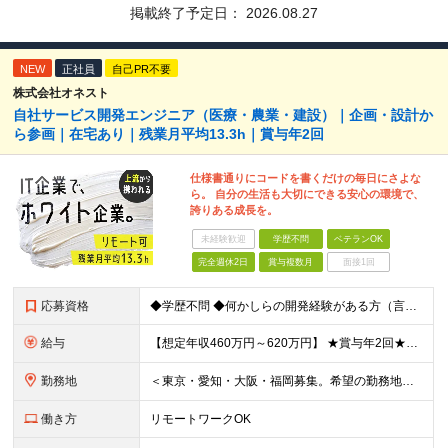
掲載終了予定日：
2026.08.27
NEW
正社員
自己PR不要
株式会社オネスト
自社サービス開発エンジニア（医療・農業・建設）｜企画・設計か
ら参画｜在宅あり｜残業月平均13.3h｜賞与年2回
仕様書通りにコードを書くだけの毎日にさよな
ら。 自分の生活も大切にできる安心の環境で、
誇りある成長を。
未経験歓迎
学歴不問
ベテランOK
完全週休2日
賞与複数月
面接1回
応募資格
◆学歴不問 ◆何かしらの開発経験がある方（言語不問） ＜以下のような方を歓迎します＞ ◎自社プロダクト開発に携わりたい方 ◎新しいサービスの企画から挑戦してみたい方 ◎これまでの経験を活かし管理職を
給与
【想定年収460万円～620万円】 ★賞与年2回★勤務地手当あり 月給30万円～41万円 ＜各種手当＞ ■勤務地手当（東京2万円／月、大阪1万円／月、名古屋5000円／月） ■通勤手当（月額5万円ま
勤務地
＜東京・愛知・大阪・福岡募集。希望の勤務地で働けます＞ 希望通りの配属＆転勤も基本なし！ 「プロジェクト人員の枠を広げたい」などといった、 会社からの強制的な異動・出向依頼はありません。 ■東京オフ
働き方
リモートワークOK