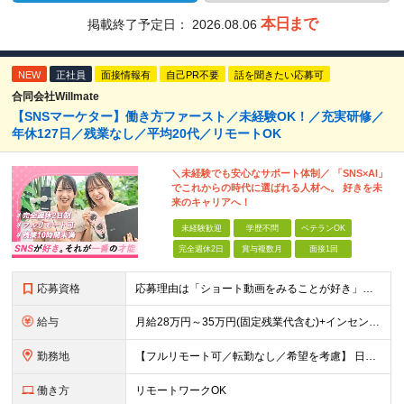
本日まで
掲載終了予定日：
2026.08.06
NEW
正社員
面接情報有
自己PR不要
話を聞きたい応募可
合同会社Willmate
【SNSマーケター】働き方ファースト／未経験OK！／充実研修／
年休127日／残業なし／平均20代／リモートOK
＼未経験でも安心なサポート体制／ 「SNS×AI」
でこれからの時代に選ばれる人材へ。 好きを未
来のキャリアへ！
未経験歓迎
学歴不問
ベテランOK
完全週休2日
賞与複数月
面接1回
応募資格
応募理由は「ショート動画をみることが好き」でOK！ #学歴不問 #未経験OK ★1つでも当てはまれば、マッチング率高め★ □ SNSや動画制作に興味がある方 □ アイデアを考えることが好きな方 □
給与
月給28万円～35万円(固定残業代含む)+インセンティブ＋各種手当 ※経験・能力等を考慮の上、決定します。 ※残業はほとんどありませんが、発生した場合は時間外手当を100％支給します。 【固定残業
勤務地
【フルリモート可／転勤なし／希望を考慮】 日本47都道府県、どこでも就業可能！ （東京・神奈川・埼玉・千葉・北海道・宮城・愛知・大阪・福岡・新潟など 各拠点近郊のプロジェクト先） 【Point】
働き方
リモートワークOK