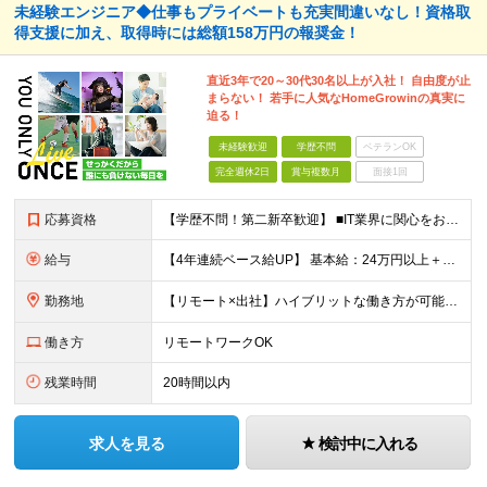
未経験エンジニア◆仕事もプライベートも充実間違いなし！資格取
得支援に加え、取得時には総額158万円の報奨金！
直近3年で20～30代30名以上が入社！ 自由度が止
まらない！ 若手に人気なHomeGrowinの真実に
迫る！
未経験歓迎
学歴不問
ベテランOK
完全週休2日
賞与複数月
面接1回
応募資格
【学歴不問！第二新卒歓迎】 ■IT業界に関心をお持ちの方 【IT業界未経験者の方へ】 ITエンジニアという仕事は、パソコンの前でずっとにらめっこを しているイメージがありますが、意外とそうではないん
給与
【4年連続ベース給UP】 基本給：24万円以上＋残業代(全額)＋各種手当 ※みなし残業なし ※基本給は経験や前職の給与を十分に考慮します ※交通費別途支給 ※6ヶ月間の試用期間があります（給与・待遇は
勤務地
【リモート×出社】ハイブリットな働き方が可能！ 東京、神奈川のプロジェクト先 ■本社 神奈川県横浜市神奈川区栄町3-12 パシフィックマークス横浜イースト6F ■事業所(東京都最寄駅のみ記載) サ
働き方
リモートワークOK
残業時間
20時間以内
求人を見る
検討中に入れる