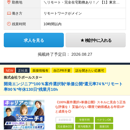
勤務地
＼リモート・完全在宅勤務あり！／ 【1】東京本社もしくは東京23区を中心とした神奈川・埼玉・千葉エリアの各プロジェクト先 【2】大阪を中心とした京都・兵庫・滋賀・奈良・和歌山エリアの各プロジェクト先
働き方
リモートワークがメイン
残業時間
10時間以内
求人を見る
検討中に入れる
掲載終了予定日：
2026.08.27
NEW
正社員
面接情報有
自己PR不要
話を聞きたい応募可
株式会社ラポールスター
開発エンジニア*100％案件選択制*単価公開*還元率74％*リモート
率90％*年休130日*残業月10h
《100%案件選択×単価公開》スキルに見合う正当
な評価を！ 妥協のない環境で納得感ある年収UP
と成長を◎
未経験歓迎
学歴不問
ベテランOK
完全週休2日
賞与複数月
面接1回