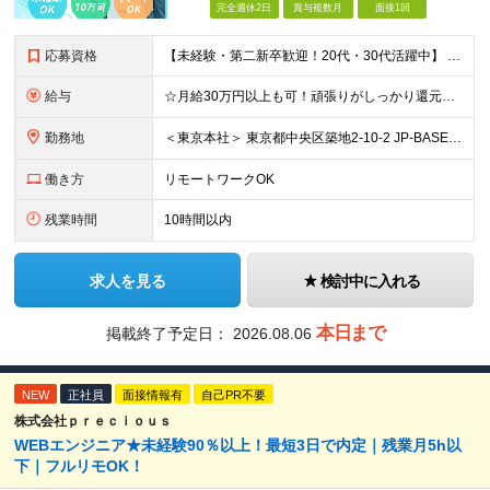
完全週休2日
賞与複数月
面接1回
応募資格
【未経験・第二新卒歓迎！20代・30代活躍中】 ★意欲・人柄重視の採用を実施！ ★学歴不問 「営業の仕事にチャレンジしたい」 「IT業界で働いてみたい」 「専門知識やスキルを身につけたい」 そんな思
給与
☆月給30万円以上も可！頑張りがしっかり還元される環境です♪ 月給25万～40万円＋インセンティブ ※ご経験などを考慮して決定します。 ※月給には固定残業代（20時間分／3万2,375円～）を含みま
勤務地
＜東京本社＞ 東京都中央区築地2-10-2 JP-BASE築地駅前 4F (変更の範囲)上記を除く当社関連勤務地
働き方
リモートワークOK
残業時間
10時間以内
求人を見る
検討中に入れる
本日まで
掲載終了予定日：
2026.08.06
NEW
正社員
面接情報有
自己PR不要
株式会社ｐｒｅｃｉｏｕｓ
WEBエンジニア★未経験90％以上！最短3日で内定｜残業月5h以
下｜フルリモOK！