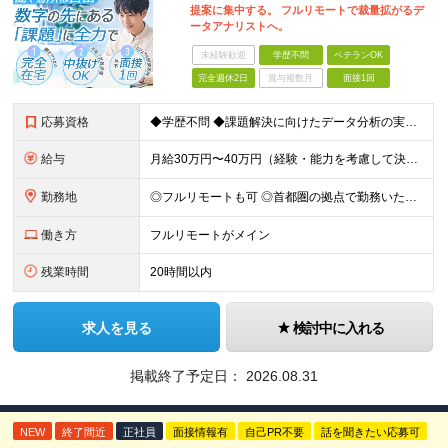
提案に集中する。 フルリモートで裁量拡がるデ
ータアナリストへ。
未経験歓迎
学歴不問
ベテランOK
完全週休2日
賞与複数月
面接1回
応募資格
◆学歴不問 ◆課題解決に向けたデータ分析の実務経験 ※事業会社でのご経験をお持ちの方、 データ分析～プレゼンまでのご経験をお持ちの方は尚歓迎します ＜歓迎要件・求める人物像＞ ◎複雑な課題を整理し
給与
月給30万円〜40万円（経験・能力を考慮して決定） ※固定残業代20時間分（4.0〜5.5万円）含む／超過分は全額支給 ※経験・スキルを考慮のうえ決定いたします ※6ヶ月の試用期間あり。期間中の待遇に
勤務地
◎フルリモートも可 ◎首都圏の拠点で勤務いただくことを想定しております ■本社（湘南本社） 神奈川県藤沢市辻堂神台2-2-1 アイクロス湘南8階 └JR東海道線「辻堂駅」徒歩3分 ■東北支社 秋田
働き方
フルリモートがメイン
残業時間
20時間以内
求人を見る
検討中に入れる
掲載終了予定日：
2026.08.31
NEW
終了間近
正社員
面接情報有
自己PR不要
話を聞きたい応募可