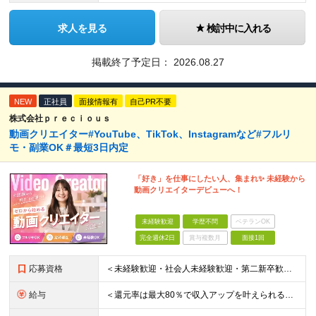
求人を見る
検討中に入れる
掲載終了予定日：
2026.08.27
NEW
正社員
面接情報有
自己PR不要
株式会社ｐｒｅｃｉｏｕｓ
動画クリエイター#YouTube、TikTok、Instagramなど#フルリ
モ・副業OK＃最短3日内定
「好き」を仕事にしたい人、集まれ✨ 未経験から
動画クリエイターデビューへ！
未経験歓迎
学歴不問
ベテランOK
完全週休2日
賞与複数月
面接1回
応募資格
＜未経験歓迎・社会人未経験歓迎・第二新卒歓迎・ブランクOK・学歴不問＞ ★これまでの経験は一切不問！ ★人柄重視の採用を行っています！ ★95％が未経験スタート！ 知識や経験がなくても、入社後に学べる
給与
＜還元率は最大80％で収入アップを叶えられる！＞ 【月給25万円～50万円＋各種インセンティブ】 ★プロジェクトデビュー後は月給UP！ ＊＊＊ ■月給25～50万円＋賞与＋インセンティブ ※経験・