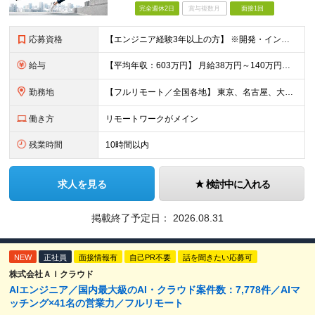
完全週休2日
賞与複数月
面接1回
応募資格
【エンジニア経験3年以上の方】 ※開発・インフラ・工程・言語一切不問 ※文理・学歴不問 【歓迎条件】 ◆Python実務経験がある方 ◆LLM・生成AIを使った開発経験がある方 ◆要件定義・顧客折衝
給与
【平均年収：603万円】 月給38万円～140万円＋諸手当（経験者） 【平均年収603万円】 ※案件の契約内容や昇給額などはすべて開示します。 ※経験や能力を考慮し決定します。 ※月給には固定残業
勤務地
【フルリモート／全国各地】 東京、名古屋、大阪、福岡を中心とした全国のプロジェクトにアサイン。 ※プロジェクトは完全選択制です。 ※フルリモート、ハイブリッド型、常駐案件から自由に選択可能です。 ※転
働き方
リモートワークがメイン
残業時間
10時間以内
求人を見る
検討中に入れる
掲載終了予定日：
2026.08.31
NEW
正社員
面接情報有
自己PR不要
話を聞きたい応募可
株式会社ＡＩクラウド
AIエンジニア／国内最大級のAI・クラウド案件数：7,778件／AIマ
ッチング×41名の営業力／フルリモート