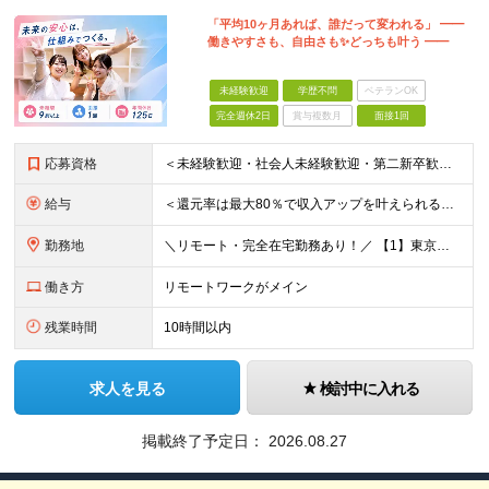
「平均10ヶ月あれば、誰だって変われる」 ━━
働きやすさも、自由さも✨どっちも叶う ━━
未経験歓迎
学歴不問
ベテランOK
完全週休2日
賞与複数月
面接1回
応募資格
＜未経験歓迎・社会人未経験歓迎・第二新卒歓迎・ブランクOK・学歴不問＞ ★これまでの経験は一切不問！ ★人柄重視の採用を行っています！ ★95％が未経験スタート！ 知識や経験がなくても、入社後に学べる
給与
＜還元率は最大80％で収入アップを叶えられる！＞ 【月給26.5万円～50万円＋各種インセンティブ】 ★プロジェクトデビュー後は月給UP！ ＊＊＊ ■月給26.5万円～50万円＋賞与＋インセンティ
勤務地
＼リモート・完全在宅勤務あり！／ 【1】東京本社もしくは東京23区を中心とした神奈川・埼玉・千葉エリアの各プロジェクト先 【2】大阪を中心とした京都・兵庫・滋賀・奈良・和歌山エリアの各プロジェクト先
働き方
リモートワークがメイン
残業時間
10時間以内
求人を見る
検討中に入れる
掲載終了予定日：
2026.08.27