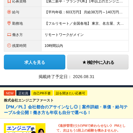
応募資格
【第二新卒・ブランクOK】1年以上のエンジニア経験がある方(開発・インフラ・工程・言語一切不問） 文理・学歴不問 【歓迎条件】 ◆AI・クラウド案件に参画したい方 ◆下流工程から上流工程へステップア
給与
【平均年収：603万円】 月給38万円～140万円＋諸手当（経験者） 【平均年収603万円】 ※案件の契約内容や昇給額などはすべて開示します。 ※経験や能力を考慮し決定します。 ※月給には固定残業
勤務地
【フルリモート／全国各地】 東京、名古屋、大阪、福岡を中心とした全国のプロジェクトにアサイン。 ※プロジェクトは完全選択制です。 ※フルリモート、ハイブリッド型、常駐案件から自由に選択可能です。 ※転
働き方
リモートワークがメイン
残業時間
10時間以内
求人を見る
検討中に入れる
掲載終了予定日：
2026.08.31
NEW
正社員
自己PR不要
話を聞きたい応募可
株式会社エンジニアファースト
【PM／PL】会社都合のアサインなし◎｜案件詳細・単価・給与テ
ーブル全公開！働き方も年収も自分で選べる！
《進捗管理だけのPMで終わらせない》 PMとし
て、次はもう1段上の経験を積みませんか。