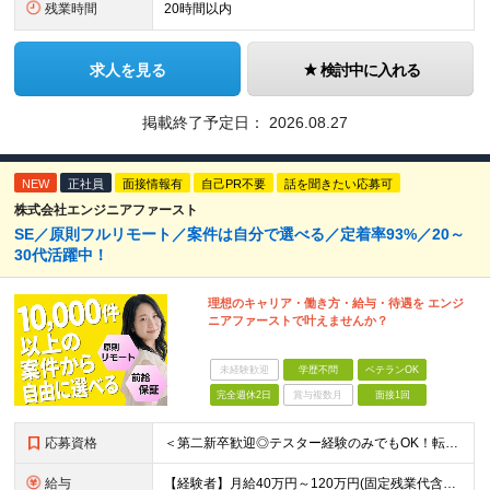
残業時間
20時間以内
求人を見る
検討中に入れる
掲載終了予定日：
2026.08.27
NEW
正社員
面接情報有
自己PR不要
話を聞きたい応募可
株式会社エンジニアファースト
SE／原則フルリモート／案件は自分で選べる／定着率93%／20～
30代活躍中！
理想のキャリア・働き方・給与・待遇を エンジ
ニアファーストで叶えませんか？
未経験歓迎
学歴不問
ベテランOK
完全週休2日
賞与複数月
面接1回
応募資格
＜第二新卒歓迎◎テスター経験のみでもOK！転職回数不問＞ ■学歴不問 ■ブランクOK ■エンジニアとしての実務経験が1年以上ある方 └開発、インフラ、工程、言語は一切不問！ ※未経験も若干名募集して
給与
【経験者】月給40万円～120万円(固定残業代含む)+各種手当 ★前職給与の総収入額を100％保証｜還元率84％〜100％ ★20代の平均年収570万円 ※月給には、みなし残業手当(月30時間／5万