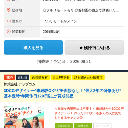
勤務地
◎フルリモートも可 ◎首都圏の拠点で勤務いただくことを想定しております ■本社（湘南本社） 神奈川県藤沢市辻堂神台2-2-1 アイクロス湘南8階 └JR東海道線「辻堂駅」徒歩3分 ■東北支社 秋田
働き方
フルリモートがメイン
残業時間
20時間以内
求人を見る
検討中に入れる
掲載終了予定日：
2026.08.31
NEW
正社員
面接情報有
自己PR不要
話を聞きたい応募可
株式会社 アップコム
3DCGデザイナー*未経験OK*ガチ面接なし！*最大2年の研修あり*
基本定時*年間休日120日以上*育成前提
＜立派な志望理由は不要！＞ 未経験から3DCGデ
ザイナーへ！ 作ったアバターを多くの人に見て
もらえるチャンス◎
未経験歓迎
学歴不問
ベテランOK