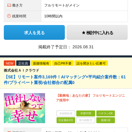
働き方
フルリモートがメイン
残業時間
10時間以内
求人を見る
検討中に入れる
掲載終了予定日：
2026.08.31
NEW
正社員
面接情報有
自己PR不要
話を聞きたい応募可
株式会社ＡＩクラウド
【SE】リモート案件3,169件！AIマッチング×平均紹介案件数：61
件/プライベート重視/会社都合の配属0
【勤務地：あなたの家】 フルリモートエンジニ
ア採用中
未経験歓迎
学歴不問
ベテランOK
完全週休2日
賞与複数月
面接1回