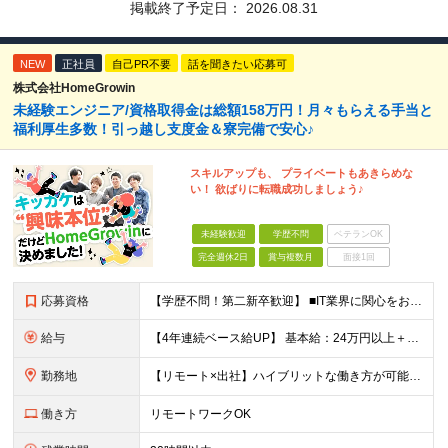
掲載終了予定日：
2026.08.31
NEW
正社員
自己PR不要
話を聞きたい応募可
株式会社HomeGrowin
未経験エンジニア/資格取得金は総額158万円！月々もらえる手当と
福利厚生多数！引っ越し支度金＆寮完備で安心♪
スキルアップも、 プライベートもあきらめな
い！ 欲ばりに転職成功しましょう♪
未経験歓迎
学歴不問
ベテランOK
完全週休2日
賞与複数月
面接1回
応募資格
【学歴不問！第二新卒歓迎】 ■IT業界に関心をお持ちの方 【IT業界未経験者の方へ】 ITエンジニアという仕事は、パソコンの前でずっとにらめっこを しているイメージがありますが、意外とそうではないん
給与
【4年連続ベース給UP】 基本給：24万円以上＋残業代(全額)＋各種手当 ※みなし残業なし ※基本給は経験や前職の給与を十分に考慮します ※交通費別途支給 ※6ヶ月間の試用期間があります（給与・待遇は
勤務地
【リモート×出社】ハイブリットな働き方が可能！ 東京、神奈川のプロジェクト先 ■本社 神奈川県横浜市神奈川区栄町3-12 パシフィックマークス横浜イースト6F ■事業所(東京都最寄駅のみ記載) サ
働き方
リモートワークOK