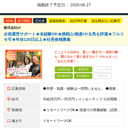
掲載終了予定日：
2026.08.27
NEW
終了間近
正社員
面接情報有
自己PR不要
話を聞きたい応募可
株式会社ef
企画運営サポート★未経験OK★挑戦心/熱意/やる気を評価★フルリ
モ可★年休120日以上★社長候補募集
どこよりも自由な、新しい働き方へ 成長の鍵
を、開けるか？通り過ぎるか？ それもきっと
「あなた次第！」
未経験歓迎
学歴不問
ベテランOK
完全週休2日
賞与複数月
面接1回
応募資格
◆学歴・知識・経験は一切問いません。 ◆面接は「履歴書」「実務経験」「スーツ」不要。 「意欲」「人柄」重視の採用です。 やる気のある方を広く受け入れ、 努力や結果に報いる組織を作ります。 ミスマッ
給与
月給28万円～35万円＋インセンティブ ※試用期間3ヶ月（契約社員）：月給23万円 ※時間外手当は別途全額支給します ◎給与にプラスしてもらえる手当・インセンティブ ■通勤費(規定あり) ■業績手
勤務地
★リモートワークOK★ 現場での実務経験（試用期間含む）12ヶ月後、基準を満たした方は リモート勤務が可能です！ ※成果状況に応じて出社勤務へ変更となる場合があります。 【本社】 東京都中央区銀座1
働き方
リモートワークOK