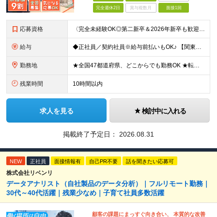
完全週休2日
賞与複数月
面接1回
応募資格
〈完全未経験OK◎第二新卒＆2026年新卒も歓迎します！〉 ☆「VtubeやVRChatが気になる！」の志望動機でOK ☆社会人デビューOK／学歴・経歴不問 未経験スタート前提のポテンシャル採用。
給与
◆正社員／契約社員※給与前払いもOK♪ 【関東（一都三県）】 月給25万円～ ※固定残業代（月20時間分／月3万2383円）を含む。超過分は別途支給。 ※試用期間中の給与は月給23万円～ 【関東（北
勤務地
★全国47都道府県、どこからでも勤務OK ★転勤なし！腰を据えて活躍◎ ★マイカー通勤OK（拠点による） ★業務に慣れたら、ゆくゆくはリモート併用やフルリモートも可能 全国のお客様先にて勤務していた
残業時間
10時間以内
求人を見る
検討中に入れる
掲載終了予定日：
2026.08.31
NEW
正社員
面接情報有
自己PR不要
話を聞きたい応募可
株式会社リベンリ
データアナリスト（自社製品のデータ分析）｜フルリモート勤務｜
30代～40代活躍｜残業少なめ｜子育て社員多数活躍
顧客の課題にまっすぐ向き合い、 本質的な改善