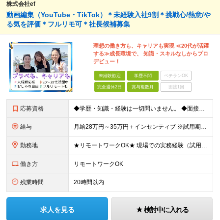
株式会社ef
動画編集（YouTube・TikTok）＊未経験入社9割＊挑戦心/熱意/や
る気を評価＊フルリモ可＊社長候補募集
理想の働き方も、キャリアも実現 ≪20代が活躍
する≫成長環境で、 知識・スキルなしからプロ
デビュー！
未経験歓迎
学歴不問
ベテランOK
完全週休2日
賞与複数月
面接1回
応募資格
◆学歴・知識・経験は一切問いません。 ◆面接は「履歴書」「実務経験」「スーツ」不要。 「意欲」「人柄」重視の採用です。 やる気のある方を広く受け入れ、 努力や結果に報いる組織を作ります。 ミスマッ
給与
月給28万円～35万円＋インセンティブ ※試用期間6ヶ月（契約社員）：月給23万円 ※時間外手当は別途全額支給します ◎給与にプラスしてもらえる手当・インセンティブ ■通勤費(規定あり) ■業績手
勤務地
★リモートワークOK★ 現場での実務経験（試用期間含む）12ヶ月後、基準を満たした方は リモート勤務が可能です！ ※成果状況に応じて出社勤務へ変更となる場合があります。 【本社】 東京都中央区銀座1
働き方
リモートワークOK
残業時間
20時間以内
求人を見る
検討中に入れる