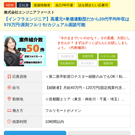
NEW
正社員
面接情報有
自己PR不要
話を聞きたい応募可
株式会社エンジニアファースト
【インフラエンジニア】高還元×単価連動型だから20代平均年収は
570万円/原則フルリモ/カジュアル面談可能
「今のままでいいのかな？」その直感、大切にし
ませんか？ まずはざっくばらんにお話ししまし
ょう。（代表/飯田）
未経験歓迎
学歴不問
ベテランOK
完全週休2日
賞与複数月
面接1回
応募資格
＜第二新卒歓迎◎テスター経験のみでもOK！転職回数不問＞ ■学歴不問 ■ブランクOK ■エンジニアとしての実務経験が1年以上ある方 └開発、インフラ、工程、言語は一切不問！ ※未経験も若干名募集して
給与
【経験者】月給40万円～120万円(固定残業代含む)+各種手当 ★前職給与の総収入額を100％保証｜還元率84％〜100％ ★20代の平均年収570万円 ※月給には、みなし残業手当(月30時間／5万
勤務地
☆首都圏エリア（東京・神奈川・千葉・埼玉）・名古屋・大阪・福岡を中心とした全国各地のプロジェクト先に参画いただきます。 ※希望をヒアリングした上で決定します ☆全国各地からフルリモートOK 【本社】
働き方
フルリモートがメイン
残業時間
10時間以内