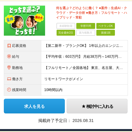
何を選ぶ？どのように働く？ ■案件：生成AI・ク
ラウド・データ分析 ■働き方：フルリモート・ハ
イブリッド・常駐
未経験歓迎
学歴不問
ベテランOK
完全週休2日
賞与複数月
面接1回
応募資格
【第二新卒・ブランクOK】 1年以上のエンジニア経験がある方(開発・インフラ・工程・言語一切不問） 文理・学歴不問 【三上さんの事例】 転職前 AWS案件を希望していましたが、資格や評価軸が不明確で
給与
【平均年収：603万円】 月給38万円～140万円＋諸手当（経験者） 【平均年収603万円】 ※案件の契約内容や昇給額などはすべて開示します。 ※経験や能力を考慮し決定します。 ※月給には固定残業
勤務地
【フルリモート／全国各地】 東京、名古屋、大阪、福岡を中心とした全国のプロジェクトにアサイン。 ※プロジェクトは完全選択制です。 ※フルリモート、ハイブリッド型、常駐案件から自由に選択可能です。 ※転
働き方
リモートワークがメイン
残業時間
10時間以内
求人を見る
検討中に入れる
掲載終了予定日：
2026.08.31