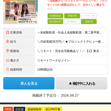
＼未経験から“クリエイター”デビュー✨／ フルリ
モートOK×残業ほぼなしで、自分らしい働き方
へ！
未経験歓迎
学歴不問
ベテランOK
完全週休2日
賞与複数月
面接1回
応募資格
＜未経験歓迎・社会人未経験歓迎・第二新卒歓迎・ブランクOK・学歴不問＞ ★これまでの経験は一切不問！ ★人柄重視の採用を行っています！ ★95％が未経験スタート！ 知識や経験がなくても、入社後に学べる
給与
＼月給実績35万円／ ★プロジェクトデビュー後は月給UP！ ★還元率最大80％で収入アップを叶えられる！ ＊＊＊ ■月給25～50万円＋賞与＋インセンティブ ※経験・年齢・能力に応じて決定します。
勤務地
＼リモート・完全在宅勤務あり！／ 【1】東京本社もしくは東京23区を中心とした神奈川・埼玉・千葉エリアの各プロジェクト先 【2】大阪を中心とした京都・兵庫・滋賀・奈良・和歌山エリアの各プロジェクト先
働き方
リモートワークがメイン
残業時間
10時間以内
求人を見る
検討中に入れる
掲載終了予定日：
2026.08.27
NEW
正社員
面接情報有
自己PR不要