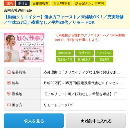
NEW
正社員
面接情報有
自己PR不要
話を聞きたい応募可
合同会社Willmate
【動画クリエイター】働き方ファースト／未経験OK！／充実研修
／年休127日／残業なし／平均20代／リモートOK
＼未経験から憧れのクリエイターへ／ SNS×動画
×AIで、"好き"を仕事にしよう。
未経験歓迎
学歴不問
ベテランOK
完全週休2日
賞与複数月
面接1回
応募資格
応募理由は「クリエイティブな仕事に興味がある」でOK！ #学歴不問 #未経験OK ★1つでも当てはまれば、マッチング率高め★ □ SNSやYouTubeに興味がある方 □ アイデアを考えることが好き
給与
月給28万円～35万円(固定残業代含む)+インセンティブ＋各種手当 ※経験・能力等を考慮の上、決定します。 ※残業はほとんどありませんが、発生した場合は時間外手当を100％支給します。 【固定残業
勤務地
【フルリモート可／転勤なし／希望を考慮】 日本47都道府県、どこでも就業可能！ （東京・神奈川・埼玉・千葉・北海道・宮城・愛知・大阪・福岡・新潟など 各拠点近郊のプロジェクト先） 【Point】
働き方
リモートワークOK
求人を見る
検討中に入れる