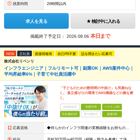
残業時間
20時間以内
求人を見る
検討中に入れる
本日まで
掲載終了予定日：
2026.08.06
NEW
正社員
面接情報有
自己PR不要
話を聞きたい応募可
株式会社リベンリ
インフラエンジニア｜フルリモート可｜副業OK｜AWS案件中心｜
平均昇給率6%｜子育て中社員活躍中
「子どものための数時間の中抜け」も気兼ねな
く。 孤立感ゼロの環境でAWS構築などの腕を磨
く。
未経験歓迎
学歴不問
ベテランOK
完全週休2日
賞与複数月
面接1回
応募資格
◆何らかのインフラ関連の実務経験をお持ちの方 ◆学歴不問 ＜特に歓迎する方＞ ◆Linuxサーバーの構築・運用経験（3年以上） ◆パブリッククラウド（AWS / Azure / GCPいずれか）を用
給与
月給30万円〜40万円（経験・能力を考慮して決定） ※固定残業代20時間分（4.0〜5.5万円）含む／超過分は全額支給 ※経験・スキルを考慮のうえ決定いたします ※6ヶ月の試用期間あり。期間中の待遇に