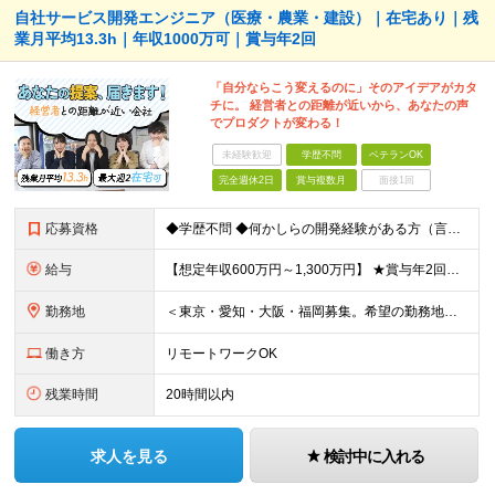
自社サービス開発エンジニア（医療・農業・建設）｜在宅あり｜残
業月平均13.3h｜年収1000万可｜賞与年2回
「自分ならこう変えるのに」そのアイデアがカタ
チに。 経営者との距離が近いから、あなたの声
でプロダクトが変わる！
未経験歓迎
学歴不問
ベテランOK
完全週休2日
賞与複数月
面接1回
応募資格
◆学歴不問 ◆何かしらの開発経験がある方（言語不問） ◆マネジメント経験がある方（規模不問） ＜以下のような方を歓迎します＞ ◎これまでの経験を活かし管理職を目指したい方 ◎新しいサービスの企画から
給与
【想定年収600万円～1,300万円】 ★賞与年2回＋勤務地手当＋残業手当（年平均残業時間にて算出）を含む ※基本給＋勤務地手当＋役職手当 ※勤務地手当：結婚の有無に関係なく、物価などの違いを考慮して
勤務地
＜東京・愛知・大阪・福岡募集。希望の勤務地で働けます＞ 希望通りの配属＆転勤も基本なし！ 「プロジェクト人員の枠を広げたい」などといった、 会社からの強制的な異動・出向依頼はありません。 ■東京オフ
働き方
リモートワークOK
残業時間
20時間以内
求人を見る
検討中に入れる