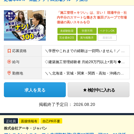
「施工管理＝キツい」は、古い！ 現場半分・社
内半分のスマートな働き方 飯田グループで市場
価値の高いスキルを◎
未経験歓迎
学歴不問
ベテランOK
完全週休2日
賞与複数月
面接1回
応募資格
＼学歴やこれまでの経験は一切問いません！／ 正社員デビュー、第二新卒、異業種からの転職、大歓迎です♪ 【必須条件】 ＊高卒以上の方 ＊普通自動車免許をお持ちの方(AT限定も大歓迎！) ――【こ
給与
◇建築施工管理経験者 月給29万円以上+賞与 ◆未経験者 月給25万円以上＋賞与 ※経験、スキルにより考慮し、当社規定により優遇します。 ＜平均年収例＞ 668万円／月給37.2万円＋賞与(4.
勤務地
＼＼北海道・宮城・関東・関西・高知・沖縄の当社拠点／／ ▼北海道エリア 札幌店 ▼宮城エリア 仙台店 ▼千葉エリア 柏店、鎌ヶ谷店、千葉店、市川店 ▼埼玉エリア 狭山店、大宮店、浦和店、志木店
求人を見る
検討中に入れる
掲載終了予定日：
2026.08.20
正社員
面接情報有
自己PR不要
株式会社アーキ・ジャパン