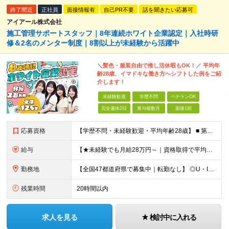
終了間近
正社員
面接情報有
自己PR不要
話を聞きたい応募可
アイアール株式会社
施工管理サポートスタッフ｜8年連続ホワイト企業認定｜入社時研
修＆2名のメンター制度｜8割以上が未経験から活躍中
＼髪色・服装自由で推し活休暇もOK！／ 平均年
齢28歳、イマドキな働き方へシフトした例をご紹
介します！
未経験歓迎
学歴不問
ベテランOK
完全週休2日
賞与複数月
面接1回
応募資格
【学歴不問・未経験歓迎・平均年齢28歳】 ■ 第二新卒歓迎 ■ フリーター・社会人未経験OK ＼「アイアールで人生ワンチャンつかんでほしい！」／ …こんな社長の想いから 経験よりも人柄を重視した採用
給与
【★未経験でも月給28万円～｜資格取得で平均年収636万円★】 ■ 月給28万円～80万円+賞与年2回＋各種手当 ※月給には、固定残業代（20時間分：3万8000円～／月）を含む ※20時間を超過
勤務地
【全国47都道府県で募集中｜転勤なし】 ◎U・Iターン歓迎！家具家電付き＆家賃ナシの社員寮を完備 ◎東京支店は2025年7月に移転したばかりの綺麗なオフィス 東京・横浜・大阪・名古屋・福岡など 全国
残業時間
20時間以内
求人を見る
検討中に入れる