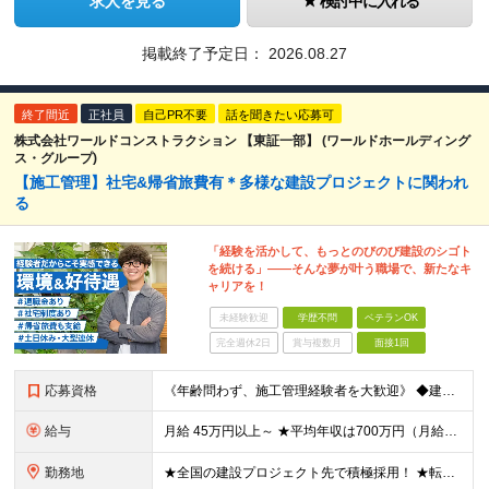
求人を見る
検討中に入れる
掲載終了予定日：
2026.08.27
終了間近
正社員
自己PR不要
話を聞きたい応募可
株式会社ワールドコンストラクション 【東証一部】 (ワールドホールディング
ス・グループ)
【施工管理】社宅&帰省旅費有＊多様な建設プロジェクトに関われ
る
「経験を活かして、もっとのびのび建設のシゴト
を続ける」――そんな夢が叶う職場で、新たなキ
ャリアを！
未経験歓迎
学歴不問
ベテランOK
完全週休2日
賞与複数月
面接1回
応募資格
《年齢問わず、施工管理経験者を大歓迎》 ◆建設業界で技術系の実務経験があればOK ★経験に応じて、月給50万円以上、平均年収700万円以上も可能です 《応募条件》 ◆建設業界で技術系職種（施工管理や
給与
月給 45万円以上～ ★平均年収は700万円（月給50万円） ◎残業手当は、全額別途支給します。 ◎年齢・経験・能力などを考慮の上、決定します。 ◎試用期間3ヶ月あり。その間の待遇に変動はありません
勤務地
★全国の建設プロジェクト先で積極採用！ ★転居を伴う転勤なし ★配属先は希望を最大限考慮します ★I・Uターン支援・寮あり ★案件によりマイカー通勤OK ＝拠点一覧＝ ◆本社／東京都港区東新橋2丁目