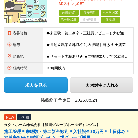
ADスキルもGET
未経験歓迎
学歴不問
ベテランOK
完全週休2日
賞与複数月
面接1回
応募資格
◆未経験・第二新卒・正社員デビューも大歓迎／経験・知識ゼロでOK！ ◆学歴不問 ★人物重視 ★入社前の経験・スキルはゼロでOK CADの基本的な知識・操作経験がある方は歓迎します。 地方在住の方も
給与
★通勤＆就業＆地域/住宅＆役職手当あり ★残業代は全額支給 ★選べる給与制度あり！ ■東京・神奈川・千葉・埼玉勤務の場合 月給24.5万円～55万円＋諸手当 （残業代は全額支給） (20,000円の
勤務地
★リモート実績あり★ ★面接地エリアでの就業率92％以上！ 『地元で働きたい』という希望に、業界トップクラス約7,000件の取引事業所数、90,000件以上のプロジェクトから検討をいたします。 全
残業時間
10時間以内
求人を見る
検討中に入れる
掲載終了予定日：
2026.08.24
NEW
正社員
タクトホーム株式会社【飯田グループホールディングス】
施工管理＊未経験・第二新卒歓迎＊入社祝金30万円＊土日休み＊
定着率90%＊東証プライム上場グループ採用