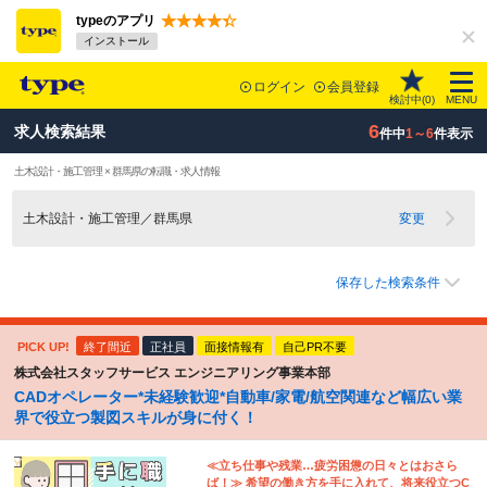
typeのアプリ
インストール
ログイン
会員登録
検討中(
0
)
MENU
6
求人検索結果
件中
1～6
件表示
土木設計・施工管理 × 群馬県の転職・求人情報
土木設計・施工管理／群馬県
変更
保存した検索条件
PICK UP!
終了間近
正社員
面接情報有
自己PR不要
株式会社スタッフサービス エンジニアリング事業本部
CADオペレーター*未経験歓迎*自動車/家電/航空関連など幅広い業
界で役立つ製図スキルが身に付く！
≪立ち仕事や残業…疲労困憊の日々とはおさら
ば！≫ 希望の働き方を手に入れて、将来役立つC