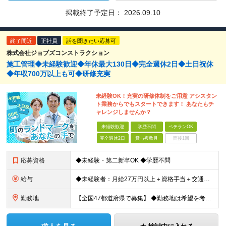
掲載終了予定日：
2026.09.10
終了間近
正社員
話を聞きたい応募可
株式会社ジョブズコンストラクション
施工管理◆未経験歓迎◆年休最大130日◆完全週休2日◆土日祝休
◆年収700万以上も可◆研修充実
未経験OK！充実の研修体制をご用意 アシスタン
ト業務からでもスタートできます！ あなたもチ
ャレンジしませんか？
未経験歓迎
学歴不問
ベテランOK
完全週休2日
賞与複数月
面接1回
応募資格
◆未経験・第二新卒OK ◆学歴不問
給与
◆未経験者：月給27万円以上＋資格手当＋交通費全額支給＋時間外手当＋休日出勤手当 等 ◆経験者：月給32万円以上＋資格手当＋交通費全額支給＋時間外手当＋休日出勤手当 等 ◎あなたの給与は、これま
勤務地
【全国47都道府県で募集】 ◆勤務地は希望を考慮 ◆転勤なし ◆U・I・Jターン歓迎！ ◆基本直行直帰 ＼積極採用中／ 東北：宮城県、福島県 関東：東京都、神奈川県、埼玉県、千葉県 東海：愛知県、三