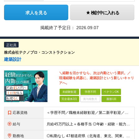
求人を見る
検討中に入れる
掲載終了予定日：
2026.09.07
正社員
株式会社テクノプロ・コンストラクション
建築設計
＼経験を活かすなら、次は内勤という選択。／
現場経験を武器に、建築設計という新しいキャリ
アへ。
未経験歓迎
学歴不問
ベテランOK
完全週休2日
賞与複数月
面接1回
応募資格
＜学歴不問／職種未経験歓迎／第二新卒歓迎／ブランクOK＞ ■建設業界での実務経験をお持ちの方 └年数・分野・職種はいっさい不問！ ◆設計職が初めての方も歓迎！ ◆施工管理など、現場経験を活かしてキ
給与
月給45万円以上＋各種手当 ◎年齢・経験・能力・適性を考慮して、支給額を決定します。 ◎残業代は1分単位で100％支給。頑張った分はきちんと収入に還元します！ ＼充実の各種手当／ ■交通費全額支給
勤務地
◎転勤なし 47都道府県（北海道、東北、関東、北陸・甲信越、関西、東海、中国、四国、九州、沖縄）の各プロジェクト先 ◇本人の希望を伴わない転居はなく、転勤もありません。 ◇勤務地はご希望を最大限考