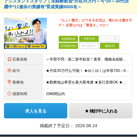
アシスタントスタッフ｜未経験歓迎*月収35万円～可*20～30代活
躍中*11連休の実績有*育成実績8000名～
「ちょい贅沢」ができる生活は、報われる働き方
で！ 必要なのは「素直さ」だけ！
未経験歓迎
学歴不問
ベテランOK
完全週休2日
賞与複数月
面接1回
応募資格
＜学歴不問・第二新卒歓迎！業界、職種未経験歓迎！20代～30代活躍中＞ ★35歳以下の方（若年層の長期キャリア形成を図るため） ★フリーター・正社員未経験・社会人未経験OK ★転職回数が多い方もぜひ
給与
★月収35万円も可能！ ★ゆくゆくは年収700～800万円も！ ★手当が多数あり ・残業手当（100％）★1分単位で支給 ・資格手当（最大月6万円） ・結婚/出産祝金（最大3万円） 【首都圏・北関東
勤務地
★勤務地は希望を最大限考慮 ★直行直帰OK ★車通勤のエリアもあり ★研修は、下記いずれかの研修センターで行います ・東京校（東京本社とアクセスは同様） ・大阪校（大阪府大阪市中央区道修町 2-1-1
残業時間
20時間以内
求人を見る
検討中に入れる
掲載終了予定日：
2026.08.24