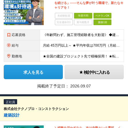
を続ける」――そんな夢が叶う職場で、新たなキ
ャリアを！
未経験歓迎
学歴不問
ベテランOK
完全週休2日
賞与複数月
面接1回
応募資格
《年齢問わず、施工管理経験者を大歓迎》 ◆建設業界で技術系の実務経験があればOK ★経験に応じて、月給50万円以上、平均年収700万円以上も可能です 《応募条件》 ◆建設業界で技術系職種（施工管理や
給与
月給 45万円以上～ ★平均年収は700万円（月給50万円） ◎残業手当は、全額別途支給します。 ◎年齢・経験・能力などを考慮の上、決定します。 ◎試用期間3ヶ月あり。その間の待遇に変動はありません
勤務地
★全国の建設プロジェクト先で積極採用！ ★転居を伴う転勤なし ★配属先は希望を最大限考慮します ★I・Uターン支援・寮あり ★案件によりマイカー通勤OK ＝拠点一覧＝ ◆本社／東京都港区東新橋2丁目
求人を見る
検討中に入れる
掲載終了予定日：
2026.09.07
正社員
株式会社テクノプロ・コンストラクション
建築設計
＼経験を活かすなら、次は内勤という選択。／