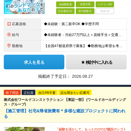
未経験歓迎
学歴不問
ベテランOK
完全週休2日
賞与複数月
面接1回
応募資格
◆未経験・第二新卒OK ◆学歴不問
給与
◆未経験者：月給27万円以上＋資格手当＋交通費全額支給＋時間外手当＋休日出勤手当 等 ◆経験者：月給32万円以上＋資格手当＋交通費全額支給＋時間外手当＋休日出勤手当 等 ◎あなたの給与は、これま
勤務地
【全国47都道府県で募集】 ◆勤務地は希望を考慮 ◆転勤なし ◆U・I・Jターン歓迎！ ◆基本直行直帰 ＼積極採用中／ 東北：宮城県、福島県 関東：東京都、神奈川県、埼玉県、千葉県 東海：愛知県、三
求人を見る
検討中に入れる
掲載終了予定日：
2026.08.27
終了間近
正社員
自己PR不要
話を聞きたい応募可
株式会社ワールドコンストラクション 【東証一部】 (ワールドホールディング
ス・グループ)
【施工管理】社宅&帰省旅費有＊多様な建設プロジェクトに関われ
る
「経験を活かして、もっとのびのび建設のシゴト