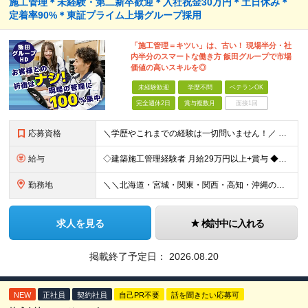
施工管理＊未経験・第二新卒歓迎＊入社祝金30万円＊土日休み＊
定着率90%＊東証プライム上場グループ採用
「施工管理＝キツい」は、古い！ 現場半分・社
内半分のスマートな働き方 飯田グループで市場
価値の高いスキルを◎
未経験歓迎
学歴不問
ベテランOK
完全週休2日
賞与複数月
面接1回
応募資格
＼学歴やこれまでの経験は一切問いません！／ 正社員デビュー、第二新卒、異業種からの転職、大歓迎です♪ 【必須条件】 ＊高卒以上の方 ＊普通自動車免許をお持ちの方(AT限定も大歓迎！) ――【こ
給与
◇建築施工管理経験者 月給29万円以上+賞与 ◆未経験者 月給25万円以上＋賞与 ※経験、スキルにより考慮し、当社規定により優遇します。 ＜平均年収例＞ 668万円／月給37.2万円＋賞与(4.
勤務地
＼＼北海道・宮城・関東・関西・高知・沖縄の当社拠点／／ ▼北海道エリア 札幌店 ▼宮城エリア 仙台店 ▼千葉エリア 柏店、鎌ヶ谷店、千葉店、市川店 ▼埼玉エリア 狭山店、大宮店、浦和店、志木店
求人を見る
検討中に入れる
掲載終了予定日：
2026.08.20
NEW
正社員
契約社員
自己PR不要
話を聞きたい応募可