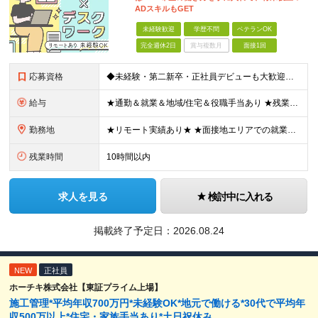
ADスキルもGET
未経験歓迎
学歴不問
ベテランOK
完全週休2日
賞与複数月
面接1回
応募資格
◆未経験・第二新卒・正社員デビューも大歓迎／経験・知識ゼロでOK！ ◆学歴不問 ★人物重視 ★入社前の経験・スキルはゼロでOK CADの基本的な知識・操作経験がある方は歓迎します。 地方在住の方も
給与
★通勤＆就業＆地域/住宅＆役職手当あり ★残業代は全額支給 ★選べる給与制度あり！ ■東京・神奈川・千葉・埼玉勤務の場合 月給24.5万円～55万円＋諸手当 （残業代は全額支給） (20,000円の
勤務地
★リモート実績あり★ ★面接地エリアでの就業率92％以上！ 『地元で働きたい』という希望に、業界トップクラス約7,000件の取引事業所数、90,000件以上のプロジェクトから検討をいたします。 全
残業時間
10時間以内
求人を見る
検討中に入れる
掲載終了予定日：
2026.08.24
NEW
正社員
ホーチキ株式会社【東証プライム上場】
施工管理*平均年収700万円*未経験OK*地元で働ける*30代で平均年
収500万以上*住宅・家族手当あり*土日祝休み