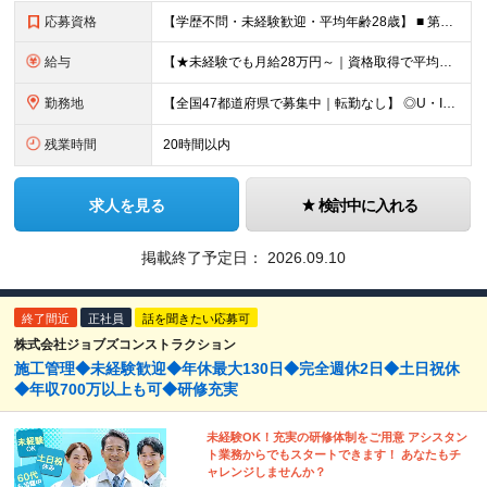
応募資格
【学歴不問・未経験歓迎・平均年齢28歳】 ■ 第二新卒歓迎 ■ フリーター・社会人未経験OK ＼「アイアールで人生ワンチャンつかんでほしい！」／ …こんな社長の想いから 経験よりも人柄を重視した採用
給与
【★未経験でも月給28万円～｜資格取得で平均年収636万円★】 ■ 月給28万円～80万円+賞与年2回＋各種手当 ※月給には、固定残業代（20時間分：3万8000円～／月）を含む ※20時間を超過
勤務地
【全国47都道府県で募集中｜転勤なし】 ◎U・Iターン歓迎！家具家電付き＆家賃ナシの社員寮を完備 ◎東京支店は2025年7月に移転したばかりの綺麗なオフィス 東京・横浜・大阪・名古屋・福岡など 全国
残業時間
20時間以内
求人を見る
検討中に入れる
掲載終了予定日：
2026.09.10
終了間近
正社員
話を聞きたい応募可
株式会社ジョブズコンストラクション
施工管理◆未経験歓迎◆年休最大130日◆完全週休2日◆土日祝休
◆年収700万以上も可◆研修充実
未経験OK！充実の研修体制をご用意 アシスタン
ト業務からでもスタートできます！ あなたもチ
ャレンジしませんか？