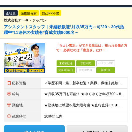
正社員
面接情報有
自己PR不要
株式会社アーキ・ジャパン
アシスタントスタッフ｜未経験歓迎*月収35万円～可*20～30代活
躍中*11連休の実績有*育成実績8000名～
「ちょい贅沢」ができる生活は、報われる働き方
で！ 必要なのは「素直さ」だけ！
未経験歓迎
学歴不問
ベテランOK
完全週休2日
賞与複数月
面接1回
応募資格
＜学歴不問・第二新卒歓迎！業界、職種未経験歓迎！20代～30代活躍中＞ ★35歳以下の方（若年層の長期キャリア形成を図るため） ★フリーター・正社員未経験・社会人未経験OK ★転職回数が多い方もぜひ
給与
★月収35万円も可能！ ★ゆくゆくは年収700～800万円も！ ★手当が多数あり ・残業手当（100％）★1分単位で支給 ・資格手当（最大月6万円） ・結婚/出産祝金（最大3万円） 【首都圏・北関東
勤務地
★勤務地は希望を最大限考慮 ★直行直帰OK ★車通勤のエリアもあり ★研修は、下記いずれかの研修センターで行います ・東京校（東京本社とアクセスは同様） ・大阪校（大阪府大阪市中央区道修町 2-1-1
残業時間
20時間以内