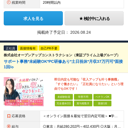
残業時間
20時間以内
求人を見る
検討中に入れる
掲載終了予定日：
2026.08.24
正社員
面接情報有
自己PR不要
株式会社オープンアップコンストラクション（東証プライム上場グループ）
サポート事務*未経験OK*PC研修あり*土日祝休*月収37万円可*面接
1回/o
即日内定も可能な「収入アップも叶う事務職」
「すぐ働きたい」「正社員になりたい」という理
由でもOKです！
未経験歓迎
学歴不問
ベテランOK
完全週休2日
賞与複数月
面接1回
応募資格
＜オンライン面接＆最短で翌日内定可能＞ ■学歴不問 ■未経験・第二新卒・正社員初挑戦の方、大歓迎！ ★9割以上の社員が未経験からのスタートです ★アルバイト経験のみという方も活躍しています ◇志望理
給与
◎東京：月給280,202円～402,430円 ◎大阪：月給269,824円～392,052円 ◎名古屋：月給285,967円～408,195円 ◎その他：月給265,212円～387,440円 ※