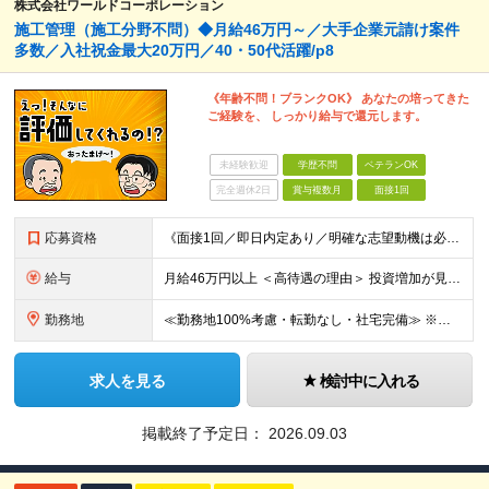
株式会社ワールドコーポレーション
施工管理（施工分野不問）◆月給46万円～／大手企業元請け案件
多数／入社祝金最大20万円／40・50代活躍/p8
《年齢不問！ブランクOK》 あなたの培ってきた
ご経験を、 しっかり給与で還元します。
未経験歓迎
学歴不問
ベテランOK
完全週休2日
賞与複数月
面接1回
応募資格
《面接1回／即日内定あり／明確な志望動機は必要なし》 ◆学歴・年齢不問 ◆建設業界での実務経験や設備設計（電気設備、空調・衛生設備）、土木設計（橋梁／トンネル・道路・造成／上下水道）などの業界経験者
給与
月給46万円以上 ＜高待遇の理由＞ 投資増加が見込まれる領域へ大きな強みを持つ当社には、大手建設会社の元請けの大型工事が多数寄せられます。そのため、施工管理として働く皆さんを、高待遇でお迎えすること
勤務地
≪勤務地100%考慮・転勤なし・社宅完備≫ ※配属は全国のプロジェクト先 ※あなたの希望を考慮し、勤務地を決定します。 ※U・Iターン歓迎 ※出張面接も可能です！お住まいの近くに伺います。(応相談
求人を見る
検討中に入れる
掲載終了予定日：
2026.09.03