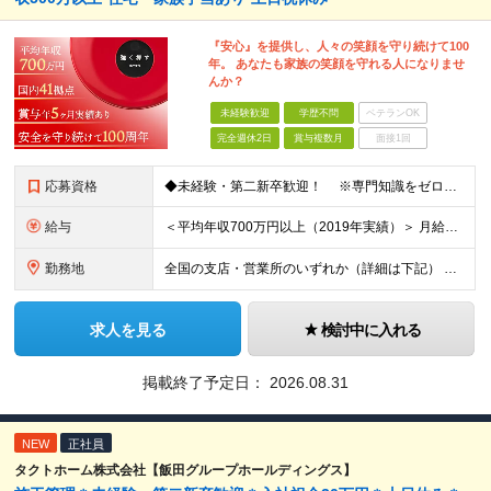
『安心』を提供し、人々の笑顔を守り続けて100
年。 あなたも家族の笑顔を守れる人になりませ
んか？
未経験歓迎
学歴不問
ベテランOK
完全週休2日
賞与複数月
面接1回
応募資格
◆未経験・第二新卒歓迎！ ※専門知識をゼロから習得できる研修制度があります！ ◆学歴不問
給与
＜平均年収700万円以上（2019年実績）＞ 月給21万1000円以上＋賞与年2回 ※上記は基本給です。別途、各種手当を支給いたします ※経験・能力を考慮の上、当社規程により優遇いたします ※試用
勤務地
全国の支店・営業所のいずれか（詳細は下記） ※入社直後はお住まいから通える範囲の支店・営業所に配属 （入社直後の転勤はありません） ※U・Iターン歓迎（社宅・独身寮完備） ＜北海道・東北エリア＞
求人を見る
検討中に入れる
掲載終了予定日：
2026.08.31
NEW
正社員
タクトホーム株式会社【飯田グループホールディングス】