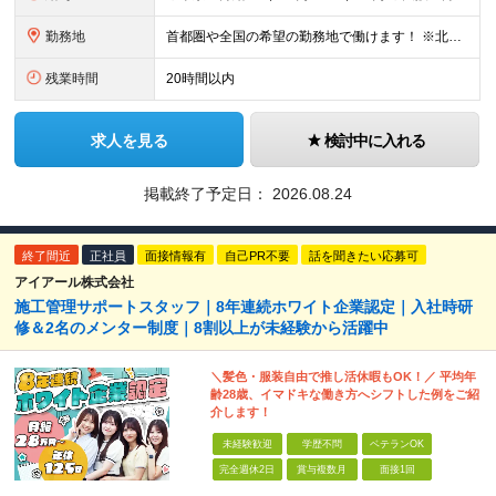
勤務地
首都圏や全国の希望の勤務地で働けます！ ※北海道・東北・関東・北信越・関西・東海・中国・四国・九州・沖縄県 ★希望を考慮します ★UIターン歓迎／転勤なし
残業時間
20時間以内
求人を見る
検討中に入れる
掲載終了予定日：
2026.08.24
終了間近
正社員
面接情報有
自己PR不要
話を聞きたい応募可
アイアール株式会社
施工管理サポートスタッフ｜8年連続ホワイト企業認定｜入社時研
修＆2名のメンター制度｜8割以上が未経験から活躍中
＼髪色・服装自由で推し活休暇もOK！／ 平均年
齢28歳、イマドキな働き方へシフトした例をご紹
介します！
未経験歓迎
学歴不問
ベテランOK
完全週休2日
賞与複数月
面接1回