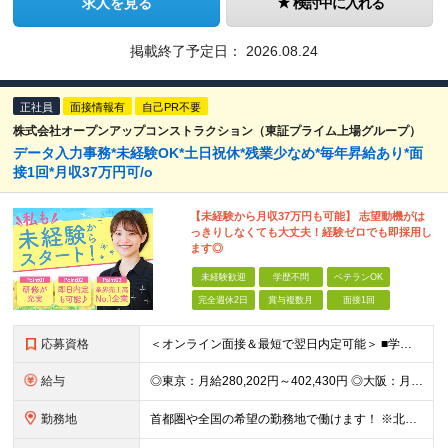
求人を見る
検討中に入れる
掲載終了予定日：
2026.08.24
正社員
面接情報有
自己PR不要
株式会社オープンアップコンストラクション（東証プライム上場グループ）
データ入力事務*未経験OK*土日祝休*残業少なめ*毎年昇給あり*面
接1回*月収37万円可/o
【未経験から月収37万円も可能】 志望動機がは
っきりしなくても大丈夫！経験ゼロでも即採用し
ます◎
未経験歓迎
学歴不問
ベテランOK
完全週休2日
賞与複数月
面接1回
応募資格
＜オンライン面接＆最短で翌日内定可能＞ ■学歴不問 ■未経験・第二新卒・正社員初挑戦の方、大歓迎！ ★9割以上の社員が未経験からのスタートです ★アルバイト経験のみという方も活躍しています ◇志望理
給与
◎東京：月給280,202円～402,430円 ◎大阪：月給269,824円～392,052円 ◎名古屋：月給285,967円～408,195円 ◎その他：月給265,212円～387,440円 ※
勤務地
首都圏や全国の希望の勤務地で働けます！ ※北海道・東北・関東・北信越・関西・東海・中国・四国・九州・沖縄県 ★希望を考慮します ★UIターン歓迎／転勤なし