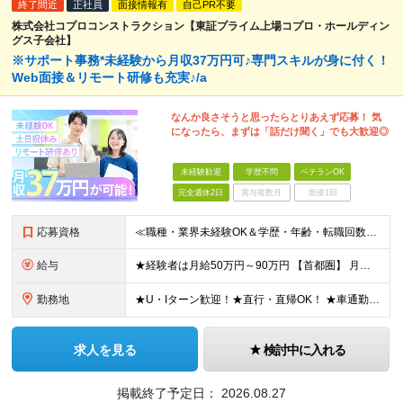
終了間近
正社員
面接情報有
自己PR不要
株式会社コプロコンストラクション【東証プライム上場コプロ・ホールディン
グス子会社】
※サポート事務*未経験から月収37万円可♪専門スキルが身に付く！
Web面接＆リモート研修も充実♪/a
なんか良さそうと思ったらとりあえず応募！ 気
になったら、まずは「話だけ聞く」でも大歓迎◎
未経験歓迎
学歴不問
ベテランOK
完全週休2日
賞与複数月
面接1回
応募資格
≪職種・業界未経験OK＆学歴・年齢・転職回数不問≫ ◆第二新卒歓迎 ◆社会人経験不問 ◆資格不問 ※新卒の方もご応募可能 （待遇・募集要項等は別途ご案内いたします） ※入社時期は柔軟に対応します！半年
給与
★経験者は月給50万円～90万円 【首都圏】 月給30万1230円〜 ⇒基本22万7000円+地域6万4230円+皆勤1万円 【群馬/栃木/茨城】 月給28万1090円〜 ⇒基本23万4000円+
勤務地
★U・Iターン歓迎！★直行・直帰OK！ ★車通勤可能のエリアもあり！★出張なしの働き方も可能 全国47都道府県の各プロジェクト（転勤なし！勤務地に対する希望も実現可能！） 「自宅から1時間以内で通え
求人を見る
検討中に入れる
掲載終了予定日：
2026.08.27