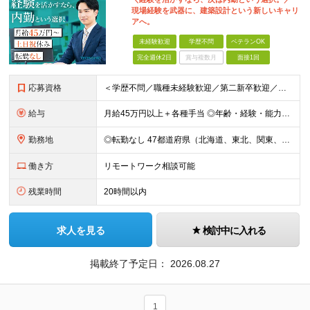
現場経験を武器に、建築設計という新しいキャリ
アへ。
未経験歓迎
学歴不問
ベテランOK
完全週休2日
賞与複数月
面接1回
応募資格
＜学歴不問／職種未経験歓迎／第二新卒歓迎／ブランクOK＞ ■建設業界での実務経験をお持ちの方 └年数・分野・職種はいっさい不問！ ◆設計職が初めての方も歓迎！ ◆施工管理など、現場経験を活かしてキ
給与
月給45万円以上＋各種手当 ◎年齢・経験・能力・適性を考慮して、支給額を決定します。 ◎残業代は1分単位で100％支給。頑張った分はきちんと収入に還元します！ ＼充実の各種手当／ ■交通費全額支給
勤務地
◎転勤なし 47都道府県（北海道、東北、関東、北陸・甲信越、関西、東海、中国、四国、九州、沖縄）の各プロジェクト先 ◇本人の希望を伴わない転居はなく、転勤もありません。 ◇勤務地はご希望を最大限考
働き方
リモートワーク相談可能
残業時間
20時間以内
求人を見る
検討中に入れる
掲載終了予定日：
2026.08.27
1