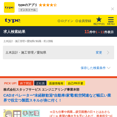
typeのアプリ
インストール
ログイン
会員登録
検討中(
0
)
MENU
11
求人検索結果
件中
1～11
件表示
土木設計・施工管理 × 愛知県の転職・求人情報
土木設計・施工管理／愛知県
変更
保存した検索条件
PICK UP!
終了間近
正社員
面接情報有
自己PR不要
株式会社スタッフサービス エンジニアリング事業本部
CADオペレーター*未経験歓迎*自動車/家電/航空関連など幅広い業
界で役立つ製図スキルが身に付く！
≪立ち仕事や残業…疲労困憊の日々とはおさら
ば！≫ 希望の働き方を手に入れて、将来役立つC