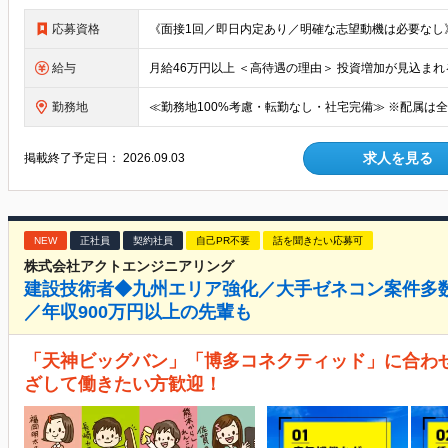
応募資格
給与
勤務地
求人を見る
掲載終了予定日：
2026.09.03
NEW
正社員
契約社員
自己PR不要
話を聞きたい応募可
株式会社アクトエンジニアリング
建設技術者◆九州エリア強化／大手ゼネコン案件多
／年収900万円以上の先輩も
「天神ビッグバン」「博多コネクティッド」に合わ
ざして働きたい方歓迎！