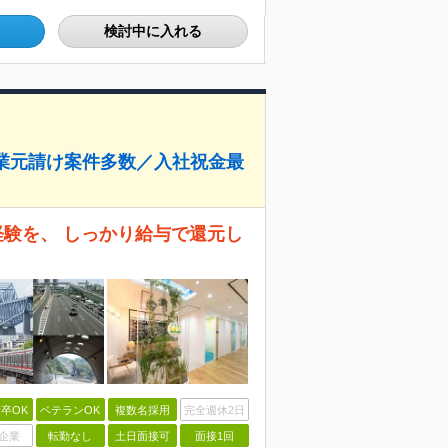
検討中に入れる
業元請け案件多数／入社祝金最
経験を、 しっかり給与で還元し
卒OK
ベテランOK
複数名採用
完全週休2日
企業
転勤なし
土日面接可
面接1回