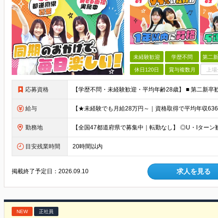
未経験歓迎
学歴不問
第二新
休日120日
賞与複数月
上場
応募資格
給与
勤務地
目安残業時間
20時間以内
求人を見る
掲載終了予定日：
2026.09.10
NEW
正社員