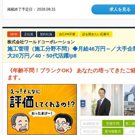
求人を見る
掲載終了予定日：
2026.08.31
NEW
正社員
契約社員
自己PR不要
話を聞きたい応募可
株式会社ワールドコーポレーション
施工管理（施工分野不問）◆月給46万円～／大手企
大20万円／40・50代活躍/p8
《年齢不問！ブランクOK》 あなたの培ってきたご
ます。
未経験歓迎
学歴不問
第二新
休日120日
賞与複数月
上場