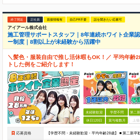
終了間近
正社員
面接情報有
自己PR不要
話を聞きたい応募可
アイアール株式会社
施工管理サポートスタッフ｜8年連続ホワイト企業認
ー制度｜8割以上が未経験から活躍中
＼髪色・服装自由で推し活休暇もOK！／ 平均年齢
トした例をご紹介します！
未経験歓迎
学歴不問
第二新
休日120日
賞与複数月
上場
応募資格