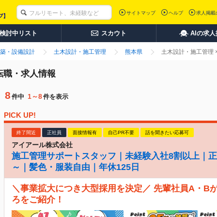
サイトマップ
ヘルプ
求人掲載
検討中リスト
スカウト
AIの求
築・設備設計
土木設計・施工管理
熊本県
土木設計・施工管理 
転職・求人情報
8
1～8
件中
件を表示
PICK UP!
終了間近
正社員
面接情報有
自己PR不要
話を聞きたい応募可
アイアール株式会社
施工管理サポートスタッフ｜未経験入社8割以上｜正
～｜髪色・服装自由｜年休125日
＼事業拡大につき大型採用を決定／ 先輩社員A・B
ろをご紹介！