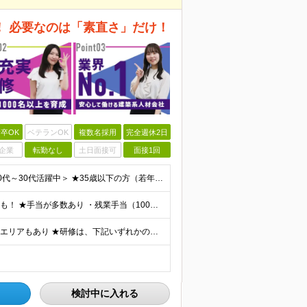
！ 必要なのは「素直さ」だけ！
卒OK
ベテランOK
複数名採用
完全週休2日
企業
転勤なし
土日面接可
面接1回
＜学歴不問・第二新卒歓迎！業界、職種未経験歓迎！20代～30代活躍中＞ ★35歳以下の方（若年層の長期キャリア形成を図るため） ★フリーター・正社員未経験・社会人未経験OK ★転職回数が多い方もぜひ
★月収35万円も可能！ ★ゆくゆくは年収700～800万円も！ ★手当が多数あり ・残業手当（100％）★1分単位で支給 ・資格手当（最大月6万円） ・結婚/出産祝金（最大3万円） 【首都圏・北関東
★勤務地は希望を最大限考慮 ★直行直帰OK ★車通勤のエリアもあり ★研修は、下記いずれかの研修センターで行います ・東京校（東京本社とアクセスは同様） ・大阪校（大阪府大阪市中央区道修町 2-1-1
検討中に入れる