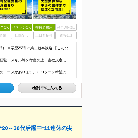
卒OK
ベテランOK
複数名採用
完全週休2日
企業
転勤なし
土日面接可
面接1回
■建設技術者として実務経験をお持ちの方（経験年数不問） ※学歴不問 ※第二新卒歓迎 【こんな方はぜひご応募ください】 ■九州で働きたい ■大手ゼネコンのプロジェクトに関わってみたい ■福利厚生が整
【正社員】 月給24万8,950円以上＋賞与年2回 ※年齢・経験・スキル等を考慮の上、当社規定により決定します。 ※残業代、通勤交通費は別途全額支給しています。 【契約社員】 月給28万2,080円
■九州エリアの派遣先での就業 ※日本全国に建設技術者のニーズがあります。U・Iターン希望の方も歓迎しておりますので、ご希望を気軽にお聞かせください。 ◆本社／東京都港区赤坂3-8-15 THE AK
検討中に入れる
20～30代活躍中*11連休の実