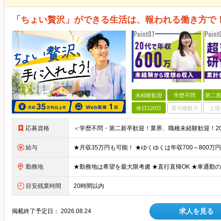
「ちょい贅沢」ができる生活は、報われる働き方で
未経験歓迎
学歴不問
第二新
休日120日
賞与複数月
上場
応募資格
給与
勤務地
目安残業時間
20時間以内
求人を見る
掲載終了予定日：
2026.08.24