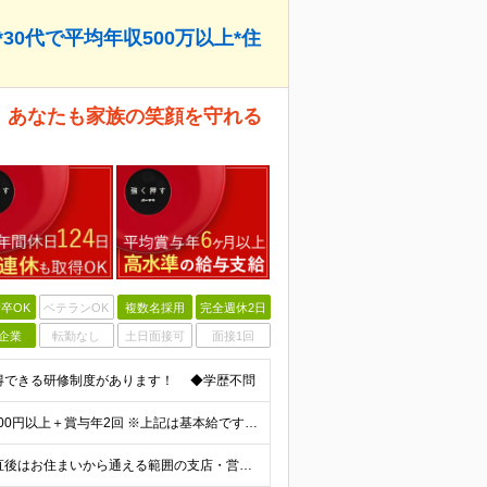
30代で平均年収500万以上*住
。 あなたも家族の笑顔を守れる
卒OK
ベテランOK
複数名採用
完全週休2日
企業
転勤なし
土日面接可
面接1回
得できる研修制度があります！ ◆学歴不問
＜平均年収700万円以上（2019年実績）＞ 月給21万1000円以上＋賞与年2回 ※上記は基本給です。別途、各種手当を支給いたします ※経験・能力を考慮の上、当社規程により優遇いたします ※試用
全国の支店・営業所のいずれか（詳細は下記） ※入社直後はお住まいから通える範囲の支店・営業所に配属 （入社直後の転勤はありません） ※U・Iターン歓迎（社宅・独身寮完備） ＜北海道・東北エリア＞