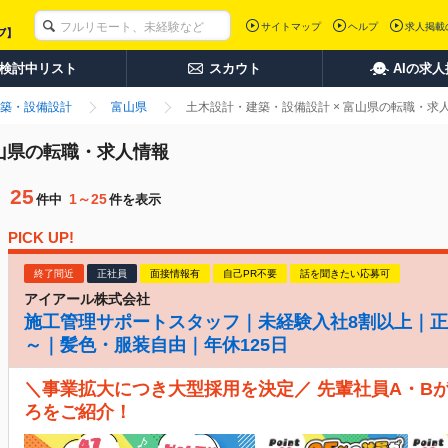
サイトマップ
ヘルプ
求人掲載
検討中リスト
スカウト
AIの求
築・設備設計
富山県
土木設計・建築・設備設計 × 富山県の転職・求
富山県の転職・求人情報
25
1～25
件中
件を表示
PICK UP!
終了間近
正社員
面接情報有
自己PR不要
話を聞きたい応募可
アイアール株式会社
施工管理サポートスタッフ｜未経験入社8割以上｜正
～｜髪色・服装自由｜年休125日
＼事業拡大につき大型採用を決定／ 先輩社員A・B
ろをご紹介！