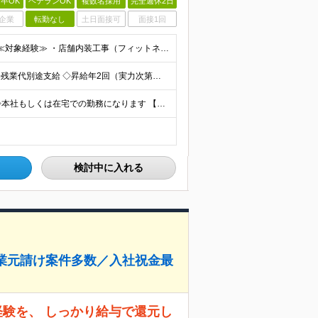
卒OK
ベテランOK
複数名採用
完全週休2日
企業
転勤なし
土日面接可
面接1回
◇学歴不問 ◇以下いずれかの経験・資格をお持ちの方 ≪対象経験≫ ・店舗内装工事（フィットネス・飲食・物販など）の施工管理経験 ・電気/空調/給排水工事いずれかの施工管理経験（1年以上目安） ・職長
≪年収400～800万円≫ ◇月給：33.3万円～66.6万円 ◇残業代別途支給 ◇昇給年2回（実力次第でスピード昇給可能） スキル・経験に応じた評価制度 ￣￣￣￣￣￣￣￣￣￣￣￣￣ 新設チームのた
◇転勤なし ◇chocoZAP・RIZAP等の店舗施工を担当 ◇本社もしくは在宅での勤務になります 【本社所在地】 東京都新宿区西新宿8-17-1 住友不動産新宿グランドタワー36F 【転勤につい
検討中に入れる
業元請け案件多数／入社祝金最
経験を、 しっかり給与で還元し