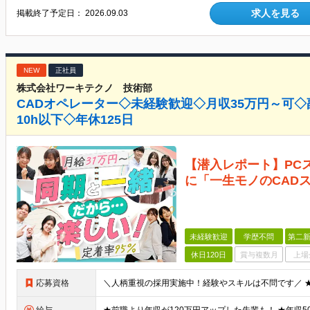
求人を見る
掲載終了予定日：
2026.09.03
NEW
正社員
株式会社ワーキテクノ 技術部
CADオペレーター◇未経験歓迎◇月収35万円～可◇
10h以下◇年休125日
【潜入レポート】PC
に「一生モノのCAD
未経験歓迎
学歴不問
第二新
休日120日
賞与複数月
上場
応募資格