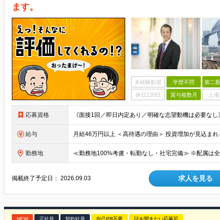
ます。
未経験歓迎
学歴不問
第二新
休日120日
賞与複数月
上場
応募資格
給与
勤務地
求人を見る
掲載終了予定日：
2026.09.03
NEW
正社員
契約社員
自己PR不要
話を聞きたい応募可