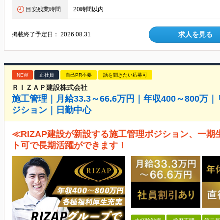
目安残業時間
20時間以内
求人を見る
掲載終了予定日：
2026.08.31
NEW
正社員
自己PR不要
話を聞きたい応募可
ＲＩＺＡＰ建設株式会社
施工管理｜月給33.3～66.6万円｜年収400～80
ジション｜日勤中心
≪RIZAP建設が新設する施工管理ポジション、一期
ト可で長期活躍ができます！