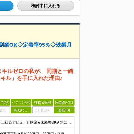
検討中に入れる
副業OK◇定着率95％◇残業月
スキルゼロの私が、 同期と一緒
スキル」を手に入れた理由♪
卒OK
ベテランOK
複数名採用
完全週休2日
企業
転勤なし
土日面接可
面接1回
＼人柄重視の採用実施中！経験やスキルは不問です／ ★正社員デビューも歓迎★未経験OK★第二新卒歓迎★学歴不問 ◎20代～30代の若手中心に活躍中 ◎U/Iターンも歓迎 ◎転居を伴う転勤なし ◎家族の