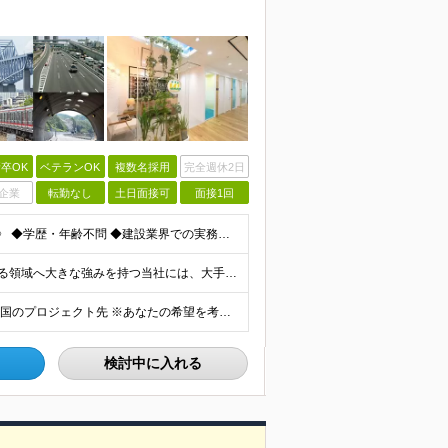
卒OK
ベテランOK
複数名採用
完全週休2日
企業
転勤なし
土日面接可
面接1回
《面接1回／即日内定あり／明確な志望動機は必要なし》 ◆学歴・年齢不問 ◆建設業界での実務経験や設備設計（電気設備、空調・衛生設備）、土木設計（橋梁／トンネル・道路・造成／上下水道）などの業界経験者
月給46万円以上 ＜高待遇の理由＞ 投資増加が見込まれる領域へ大きな強みを持つ当社には、大手建設会社の元請けの大型工事が多数寄せられます。そのため、施工管理として働く皆さんを、高待遇でお迎えすること
≪勤務地100%考慮・転勤なし・社宅完備≫ ※配属は全国のプロジェクト先 ※あなたの希望を考慮し、勤務地を決定します。 ※U・Iターン歓迎 ※出張面接も可能です！お住まいの近くに伺います。(応相談
検討中に入れる