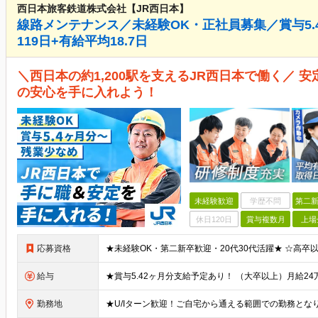
西日本旅客鉄道株式会社【JR西日本】
線路メンテナンス／未経験OK・正社員募集／賞与5.
119日+有給平均18.7日
＼西日本の約1,200駅を支えるJR西日本で働く／ 
の安心を手に入れよう！
未経験歓迎
学歴不問
第二新
休日120日
賞与複数月
上場
応募資格
給与
勤務地