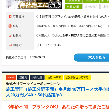
未経験歓迎
学歴不問
第二新
休日120日
賞与複数月
上場
応募資格
給与
勤務地
働き方
リモートワークOK
求人を見る
掲載終了予定日：
2026.09.03
NEW
正社員
契約社員
自己PR不要
話を聞きたい応募可
株式会社ワールドコーポレーション
施工管理（施工分野不問）◆月給46万円～／大手企
大20万円／40・50代活躍/p8
《年齢不問！ブランクOK》 あなたの培ってきたご