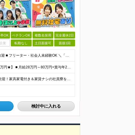
卒OK
ベテランOK
複数名採用
完全週休2日
企業
転勤なし
土日面接可
面接1回
【学歴不問・未経験歓迎・平均年齢28歳】 ■ 第二新卒歓迎 ■ フリーター・社会人未経験OK ＼「アイアールで人生ワンチャンつかんでほしい！」／ …こんな社長の想いから 経験よりも人柄を重視した採用
【★未経験でも月給28万円～｜資格取得で平均年収636万円★】 ■ 月給28万円～80万円+賞与年2回＋各種手当 ※月給には、固定残業代（20時間分：3万8000円～／月）を含む ※20時間を超過
【全国47都道府県で募集中｜転勤なし】 ◎U・Iターン歓迎！家具家電付き＆家賃ナシの社員寮を完備 ◎東京支店は2025年7月に移転したばかりの綺麗なオフィス 東京・横浜・大阪・名古屋・福岡など 全国
検討中に入れる