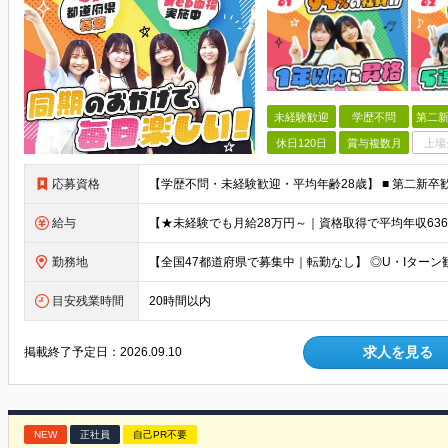
未経験歓迎
学歴不問
第二新
休日120日
賞与複数月
上場
応募資格
給与
勤務地
目安残業時間
20時間以内
求人を見る
掲載終了予定日：
2026.09.10
NEW
正社員
自己PR不要