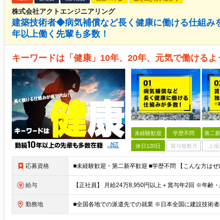
株式会社アクトエンジニアリング
建築技術者◆病気補償など長く健康に働ける仕組みを
年以上働く先輩も多数！
キーワードは「健康」10年、20年、元気で働ける
未経験歓迎
学歴不問
第二新
休日120日
賞与複数月
上場
応募資格
給与
勤務地