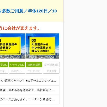
多数ご用意／年休120日／10
ように会社が支えます。
卒OK
ベテランOK
複数名採用
完全週休2日
企業
転勤なし
土日面接可
面接1回
■未経験歓迎・第二新卒歓迎 ■学歴不問 【こんな方はぜひご応募ください】 ■大手ゼネコンのプロジェクトに関わってみたい ■福利厚生が整った会社で働きたい ■年収アップを狙いたい ■スケールの大きな仕
【正社員】 月給24万8,950円以上＋賞与年2回 ※年齢・経験・スキル等を考慮の上、当社規定により決定します。 ※残業代、通勤交通費は別途全額支給しています。 【契約社員】 月給28万2,080円
■全国各地での派遣先での就業 ※日本全国に建設技術者のニーズがあります。U・Iターン希望の方も歓迎しておりますので、ご希望を気軽にお聞かせください。 ◆本社／東京都港区赤坂3-8-15 THE AK