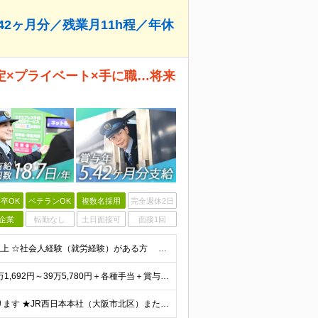
42ヶ月分／残業月11h程／年休
安定×プライベート×手に職…将来
卒OK
ベテランOK
複数名採用
完全週休2日
企業
転勤なし
土日面接可
面接1回
★未経験OK・第二新卒歓迎・20代30代活躍★ ☆高卒以上 ☆社会人経験（就労経験）がある方 業界・ポジション・年数は不問です！ 「誰もが知る大手企業で働きたい」 「1人より、チームで仕事がした
★賞与5.42ヶ月分支給予定あり！ （大卒以上）月給24万1,692円～39万5,780円＋各種手当＋賞与2回 （高卒以上）月給22万2,662円～39万5,780円＋各種手当＋賞与2回 ※上記は2
★U/Iターン歓迎！ご自宅から通える範囲での勤務となります ★JR西日本本社（大阪市北区）または、当社事業エリア内（北陸から北九州まで）の各支社で勤務 ※関西に本社あり※ 〈近畿エリア〉 三重県（