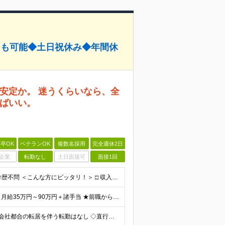
円も可能◆土日祝休み◆年間休
安定か。 迷うくらいなら、全
ばいい。
卒OK
ベテランOK
複数名採用
完全週休2日
企業
転勤なし
土日面接可
面接1回
★正社員デビュー歓迎 ★未経験OK ★第二新卒歓迎 ★学歴不問 ＜こんな方にピッタリ！＞ □ 収入も、お休みも、絶対に妥協したくない！ □ ゆとりのある生活を楽しみながら、将来ずっと役立つスキル
■未経験者の場合 月給31万円～＋諸手当 ■経験者の場合 月給35万円～90万円＋諸手当 ★前職から年収120万円UPの実績あり ★初年度年収500万円～も可能！ ※首都圏以外の未経験の方は【月
＼全国どこからでも応募OK｜リモートワークあり／ ◇会社都合の転居を伴う転勤はなし ◇直行直帰OK！ ご自宅から通いやすいエリアや希望するエリアの プロジェクトをご担当いただきます！ 「自宅から通え