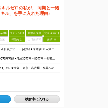
スキルゼロの私が、 同期と一緒
スキル」を手に入れた理由♪
卒OK
ベテランOK
複数名採用
完全週休2日
企業
転勤なし
土日面接可
面接1回
＼人柄重視の採用実施中！経験やスキルは不問です／ ★正社員デビューも歓迎★未経験OK★第二新卒歓迎★学歴不問 ◎20代～30代の若手中心に活躍中 ◎U/Iターンも歓迎 ◎転居を伴う転勤なし ◎家族の
★前職より年収が120万円アップした先輩も！ ★年収500万円可能 ■月給30万円～80万円＋各種手当（経験者） ■月給26万2000円～36万円＋各種手当（未経験者/首都圏） ※首都圏以外の未経
≪全国で採用中！どこからでも応募OK｜リモートワークあり≫ ★大阪・東京・名古屋・福岡への引っ越し補助制度あり ★会社都合の転居を伴う転勤はなし ‥‥━━━━━━ ご自宅から通いやすいエリアや希望す
検討中に入れる