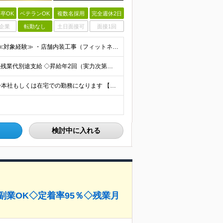
卒OK
ベテランOK
複数名採用
完全週休2日
企業
転勤なし
土日面接可
面接1回
◇学歴不問 ◇以下いずれかの経験・資格をお持ちの方 ≪対象経験≫ ・店舗内装工事（フィットネス・飲食・物販など）の施工管理経験 ・電気/空調/給排水工事いずれかの施工管理経験（1年以上目安） ・職長
≪年収400～800万円≫ ◇月給：33.3万円～66.6万円 ◇残業代別途支給 ◇昇給年2回（実力次第でスピード昇給可能） スキル・経験に応じた評価制度 ￣￣￣￣￣￣￣￣￣￣￣￣￣ 新設チームのた
◇転勤なし ◇chocoZAP・RIZAP等の店舗施工を担当 ◇本社もしくは在宅での勤務になります 【本社所在地】 東京都新宿区西新宿8-17-1 住友不動産新宿グランドタワー36F 【転勤につい
検討中に入れる
副業OK◇定着率95％◇残業月