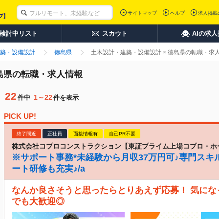
サイトマップ
ヘルプ
求人掲載
検討中リスト
スカウト
AIの求
築・設備設計
徳島県
土木設計・建築・設備設計 × 徳島県の転職・求
徳島県の転職・求人情報
22
1～22
件中
件を表示
PICK UP!
終了間近
正社員
面接情報有
自己PR不要
株式会社コプロコンストラクション【東証プライム上場コプロ・ホ
※サポート事務*未経験から月収37万円可♪専門スキ
ート研修も充実♪/a
なんか良さそうと思ったらとりあえず応募！ 気に
でも大歓迎◎