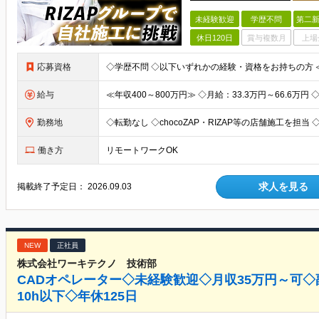
未経験歓迎
学歴不問
第二新
休日120日
賞与複数月
上場
応募資格
給与
勤務地
働き方
リモートワークOK
求人を見る
掲載終了予定日：
2026.09.03
NEW
正社員
株式会社ワーキテクノ 技術部
CADオペレーター◇未経験歓迎◇月収35万円～可◇
10h以下◇年休125日