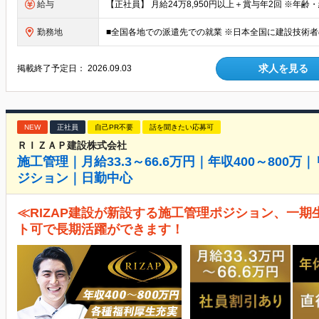
給与
勤務地
求人を見る
掲載終了予定日：
2026.09.03
NEW
正社員
自己PR不要
話を聞きたい応募可
ＲＩＺＡＰ建設株式会社
施工管理｜月給33.3～66.6万円｜年収400～80
ジション｜日勤中心
≪RIZAP建設が新設する施工管理ポジション、一期
ト可で長期活躍ができます！