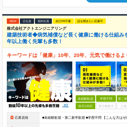
NEW
正社員
契約社員
自己PR不要
話を聞きたい応募可
株式会社アクトエンジニアリング
建築技術者◆病気補償など長く健康に働ける仕組みを
年以上働く先輩も多数！
キーワードは「健康」10年、20年、元気で働ける
未経験歓迎
学歴不問
第二新
休日120日
賞与複数月
上場
応募資格