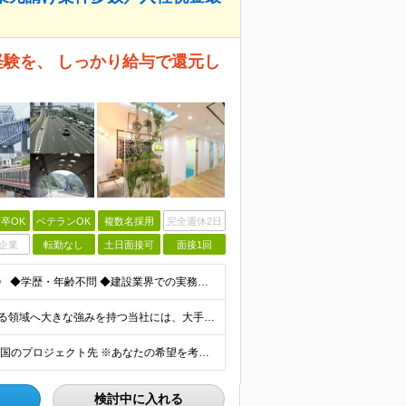
経験を、 しっかり給与で還元し
卒OK
ベテランOK
複数名採用
完全週休2日
企業
転勤なし
土日面接可
面接1回
《面接1回／即日内定あり／明確な志望動機は必要なし》 ◆学歴・年齢不問 ◆建設業界での実務経験や設備設計（電気設備、空調・衛生設備）、土木設計（橋梁／トンネル・道路・造成／上下水道）などの業界経験者
月給46万円以上 ＜高待遇の理由＞ 投資増加が見込まれる領域へ大きな強みを持つ当社には、大手建設会社の元請けの大型工事が多数寄せられます。そのため、施工管理として働く皆さんを、高待遇でお迎えすること
≪勤務地100%考慮・転勤なし・社宅完備≫ ※配属は全国のプロジェクト先 ※あなたの希望を考慮し、勤務地を決定します。 ※U・Iターン歓迎 ※出張面接も可能です！お住まいの近くに伺います。(応相談
検討中に入れる