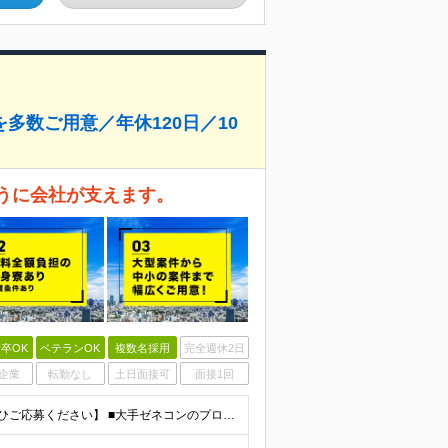
多数ご用意／年休120日／10
ように会社が支えます。
卒OK
ベテランOK
複数名採用
完全週休2日
企業
転勤なし
土日面接可
面接1回
■未経験歓迎・第二新卒歓迎 ■学歴不問 【こんな方はぜひご応募ください】 ■大手ゼネコンのプロジェクトに関わってみたい ■福利厚生が整った会社で働きたい ■年収アップを狙いたい ■スケールの大きな仕