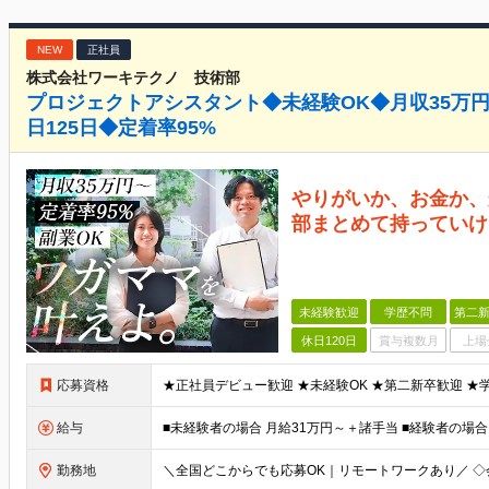
NEW
正社員
株式会社ワーキテクノ 技術部
プロジェクトアシスタント◆未経験OK◆月収35万
日125日◆定着率95%
やりがいか、お金か、
部まとめて持っていけ
未経験歓迎
学歴不問
第二新
休日120日
賞与複数月
上場
応募資格
給与
勤務地