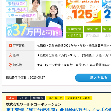
未経験歓迎
学歴不問
第二新
休日120日
賞与複数月
上場
応募資格
給与
勤務地
求人を見る
掲載終了予定日：
2026.08.27
NEW
正社員
契約社員
自己PR不要
話を聞きたい応募可
株式会社ワールドコーポレーション
施工管理（施工分野不問）◆月給46万円～／大手企