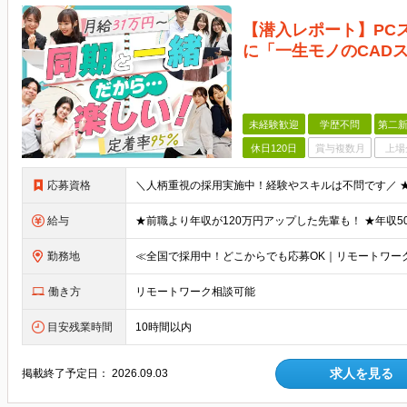
【潜入レポート】PC
に「一生モノのCAD
未経験歓迎
学歴不問
第二新
休日120日
賞与複数月
上場
応募資格
給与
勤務地
働き方
リモートワーク相談可能
目安残業時間
10時間以内
求人を見る
掲載終了予定日：
2026.09.03