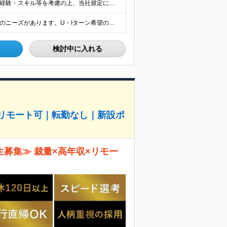
【正社員】 月給24万8,950円以上＋賞与年2回 ※年齢・経験・スキル等を考慮の上、当社規定により決定します。 ※残業代、通勤交通費は別途全額支給しています。 【契約社員】 月給28万2,080円
■全国各地での派遣先での就業 ※日本全国に建設技術者のニーズがあります。U・Iターン希望の方も歓迎しておりますので、ご希望を気軽にお聞かせください。 ◆本社／東京都港区赤坂3-8-15 THE AK
検討中に入れる
0万｜リモート可｜転勤なし｜新設ポ
生募集≫ 裁量×高年収×リモー