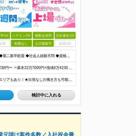
卒OK
ベテランOK
複数名採用
完全週休2日
企業
転勤なし
土日面接可
面接1回
≪職種・業界未経験OK＆学歴・年齢・転職回数不問≫ ◆第二新卒歓迎 ◆社会人経験不問 ◆資格不問 ※新卒の方もご応募可能 （待遇・募集要項等は別途ご案内いたします） ※入社時期は柔軟に対応します！半年
★経験者は月給50万円～90万円 【首都圏】 月給30万1230円〜 ⇒基本22万7000円+地域6万4230円+皆勤1万円 【群馬/栃木/茨城】 月給28万1090円〜 ⇒基本23万4000円+
★U・Iターン歓迎！★直行・直帰OK！ ★車通勤可能のエリアもあり！★出張なしの働き方も可能 全国47都道府県の各プロジェクト（転勤なし！勤務地に対する希望も実現可能！） 「自宅から1時間以内で通え
検討中に入れる
業元請け案件多数／入社祝金最