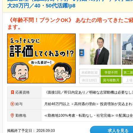
大20万円／40・50代活躍/p8
《年齢不問！ブランクOK》 あなたの培ってきたご
ます。
未経験歓迎
学歴不問
第二新
休日120日
賞与複数月
上場
応募資格
給与
勤務地
求人を見る
掲載終了予定日：
2026.09.03