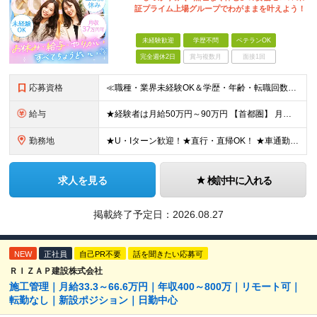
証プライム上場グループでわがままを叶えよう！
未経験歓迎
学歴不問
ベテランOK
完全週休2日
賞与複数月
面接1回
応募資格
≪職種・業界未経験OK＆学歴・年齢・転職回数不問≫ ◆第二新卒歓迎 ◆社会人経験不問 ◆資格不問 ※新卒の方もご応募可能！ （待遇・募集要項等は別途ご案内いたします） ※入社時期は柔軟に対応します！半
給与
★経験者は月給50万円～90万円 【首都圏】 月給30万1230円〜 ⇒基本22万7000円+地域6万4230円+皆勤1万円 【群馬/栃木/茨城】 月給28万1090円〜 ⇒基本23万4000円+
勤務地
★U・Iターン歓迎！★直行・直帰OK！ ★車通勤可能のエリアもあり！★出張なしの働き方も可能 全国47都道府県の各プロジェクト（転勤なし！勤務地に対する希望も実現可能！） 「自宅から1時間以内で通え
求人を見る
検討中に入れる
掲載終了予定日：
2026.08.27
NEW
正社員
自己PR不要
話を聞きたい応募可
ＲＩＺＡＰ建設株式会社
施工管理｜月給33.3～66.6万円｜年収400～800万｜リモート可｜
転勤なし｜新設ポジション｜日勤中心