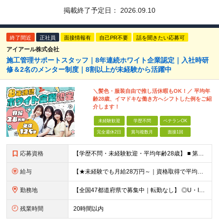
掲載終了予定日：
2026.09.10
終了間近
正社員
面接情報有
自己PR不要
話を聞きたい応募可
アイアール株式会社
施工管理サポートスタッフ｜8年連続ホワイト企業認定｜入社時研
修＆2名のメンター制度｜8割以上が未経験から活躍中
＼髪色・服装自由で推し活休暇もOK！／ 平均年
齢28歳、イマドキな働き方へシフトした例をご紹
介します！
未経験歓迎
学歴不問
ベテランOK
完全週休2日
賞与複数月
面接1回
応募資格
【学歴不問・未経験歓迎・平均年齢28歳】 ■ 第二新卒歓迎 ■ フリーター・社会人未経験OK ＼「アイアールで人生ワンチャンつかんでほしい！」／ …こんな社長の想いから 経験よりも人柄を重視した採用
給与
【★未経験でも月給28万円～｜資格取得で平均年収636万円★】 ■ 月給28万円～80万円+賞与年2回＋各種手当 ※月給には、固定残業代（20時間分：3万8000円～／月）を含む ※20時間を超過
勤務地
【全国47都道府県で募集中｜転勤なし】 ◎U・Iターン歓迎！家具家電付き＆家賃ナシの社員寮を完備 ◎東京支店は2025年7月に移転したばかりの綺麗なオフィス 東京・横浜・大阪・名古屋・福岡など 全国
残業時間
20時間以内