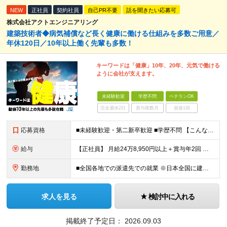
NEW
正社員
契約社員
自己PR不要
話を聞きたい応募可
株式会社アクトエンジニアリング
建築技術者◆病気補償など長く健康に働ける仕組みを多数ご用意／
年休120日／10年以上働く先輩も多数！
キーワードは「健康」10年、20年、元気で働ける
ように会社が支えます。
未経験歓迎
学歴不問
ベテランOK
完全週休2日
賞与複数月
面接1回
応募資格
■未経験歓迎・第二新卒歓迎 ■学歴不問 【こんな方はぜひご応募ください】 ■大手ゼネコンのプロジェクトに関わってみたい ■福利厚生が整った会社で働きたい ■年収アップを狙いたい ■スケールの大きな仕
給与
【正社員】 月給24万8,950円以上＋賞与年2回 ※年齢・経験・スキル等を考慮の上、当社規定により決定します。 ※残業代、通勤交通費は別途全額支給しています。 【契約社員】 月給28万2,080円
勤務地
■全国各地での派遣先での就業 ※日本全国に建設技術者のニーズがあります。U・Iターン希望の方も歓迎しておりますので、ご希望を気軽にお聞かせください。 ◆本社／東京都港区赤坂3-8-15 THE AK
求人を見る
検討中に入れる
掲載終了予定日：
2026.09.03