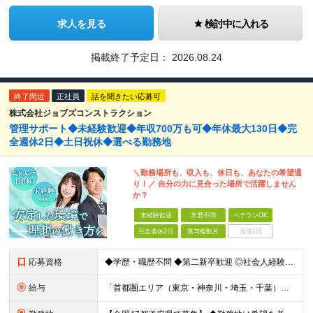
求人を見る
検討中に入れる
掲載終了予定日：
2026.08.24
終了間近
正社員
話を聞きたい応募可
株式会社ジョブズコンストラクション
管理サポート◆未経験歓迎◆年収700万も可◆年休最大130日◆完
全週休2日◆土日祝休◆選べる勤務地
＼勤務場所も、収入も、休日も、あなたの希望通
り！／ 自分の力に見合った場所で活躍しません
か？
未経験歓迎
学歴不問
ベテランOK
完全週休2日
賞与複数月
面接1回
応募資格
◆学歴・職歴不問 ◆第二新卒歓迎 ◎社会人経験10～20年以上ある方も活躍中！ ◎これまでの学歴・職歴・転職回数等は一切問いません！ 正社員経験の有無は問わないため、不安がある方も、まずはご相談くだ
給与
「首都圏エリア（東京・神奈川・埼玉・千葉）」 ◆月給25万円～50万円＋各種手当 「首都圏以外のエリア」 ◆月給23万円～50万円＋各種手当 ・あなたの給与は、これまでの経験や能力を考慮の上、決定