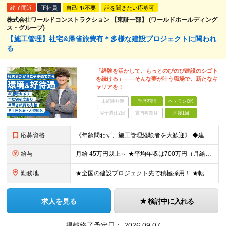
終了間近
正社員
自己PR不要
話を聞きたい応募可
株式会社ワールドコンストラクション 【東証一部】 (ワールドホールディング
ス・グループ)
【施工管理】社宅&帰省旅費有＊多様な建設プロジェクトに関われ
る
「経験を活かして、もっとのびのび建設のシゴト
を続ける」――そんな夢が叶う職場で、新たなキ
ャリアを！
未経験歓迎
学歴不問
ベテランOK
完全週休2日
賞与複数月
面接1回
応募資格
《年齢問わず、施工管理経験者を大歓迎》 ◆建設業界で技術系の実務経験があればOK ★経験に応じて、月給50万円以上、平均年収700万円以上も可能です 《応募条件》 ◆建設業界で技術系職種（施工管理や
給与
月給 45万円以上～ ★平均年収は700万円（月給50万円） ◎残業手当は、全額別途支給します。 ◎年齢・経験・能力などを考慮の上、決定します。 ◎試用期間3ヶ月あり。その間の待遇に変動はありません
勤務地
★全国の建設プロジェクト先で積極採用！ ★転居を伴う転勤なし ★配属先は希望を最大限考慮します ★I・Uターン支援・寮あり ★案件によりマイカー通勤OK ＝拠点一覧＝ ◆本社／東京都港区東新橋2丁目
求人を見る
検討中に入れる
掲載終了予定日：
2026.09.07