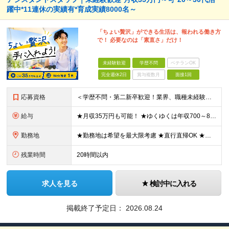
躍中*11連休の実績有*育成実績8000名～
「ちょい贅沢」ができる生活は、報われる働き方
で！ 必要なのは「素直さ」だけ！
未経験歓迎
学歴不問
ベテランOK
完全週休2日
賞与複数月
面接1回
応募資格
＜学歴不問・第二新卒歓迎！業界、職種未経験歓迎！20代～30代活躍中＞ ★35歳以下の方（若年層の長期キャリア形成を図るため） ★フリーター・正社員未経験・社会人未経験OK ★転職回数が多い方もぜひ
給与
★月収35万円も可能！ ★ゆくゆくは年収700～800万円も！ ★手当が多数あり ・残業手当（100％）★1分単位で支給 ・資格手当（最大月6万円） ・結婚/出産祝金（最大3万円） 【首都圏・北関東
勤務地
★勤務地は希望を最大限考慮 ★直行直帰OK ★車通勤のエリアもあり ★研修は、下記いずれかの研修センターで行います ・東京校（東京本社とアクセスは同様） ・大阪校（大阪府大阪市中央区道修町 2-1-1
残業時間
20時間以内
求人を見る
検討中に入れる
掲載終了予定日：
2026.08.24