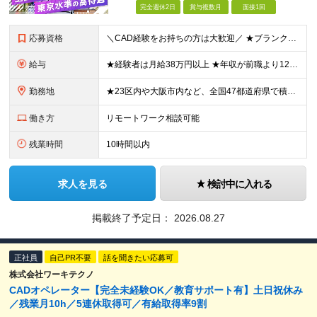
完全週休2日
賞与複数月
面接1回
応募資格
＼CAD経験をお持ちの方は大歓迎／ ★ブランクがある方・スキルアップしたい方もOK！ ■人物重視の採用 ■転職回数不問 ■学歴不問 ＼こんな方にピッタリです／ ◆今よりもっとスキルを磨きたい ◆機
給与
★経験者は月給38万円以上 ★年収が前職より120万円アップした実績あり ★前職の給与を最大限に考慮します！ 【経験者】 ■月給38万円～80万円＋各種手当＋賞与年2回 【未経験者/首都圏】 ■月
勤務地
★23区内や大阪市内など、全国47都道府県で積極採用中！ ★直行直帰OK◎ ★U・Iターン歓迎 ★会社都合の転勤なし！ ご家族の転勤などに合わせた勤務先の変更はOK◎ ★大阪・東京・名古屋・福岡への引
働き方
リモートワーク相談可能
残業時間
10時間以内
求人を見る
検討中に入れる
掲載終了予定日：
2026.08.27
正社員
自己PR不要
話を聞きたい応募可
株式会社ワーキテクノ
CADオペレーター【完全未経験OK／教育サポート有】土日祝休み
／残業月10h／5連休取得可／有給取得率9割