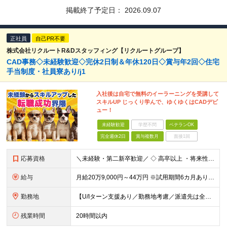
掲載終了予定日：
2026.09.07
正社員
自己PR不要
株式会社リクルートR&Dスタッフィング【リクルートグループ】
CAD事務◇未経験歓迎◇完休2日制＆年休120日◇賞与年2回◇住宅
手当制度・社員寮あり/j1
入社後は自宅で無料のイーラーニングを受講して
スキルUP じっくり学んで、ゆくゆくはCADデビ
ュー！
未経験歓迎
学歴不問
ベテランOK
完全週休2日
賞与複数月
面接1回
応募資格
＼未経験・第二新卒歓迎／ ◇ 高卒以上 ・将来性がありそうだと思ったから ・正社員としてしっかり稼ぎたい ・手に職つけたくて など志望理由は何でもOK！ 仕事は1からレクチャーしますので、 全くの未
給与
月給20万9,000円～44万円 ※試用期間6カ月あり（期間中の待遇に変更なし） ※経験・能力・前給を考慮の上、決定いたします ※時間外手当100％支給 ※派遣就業先が変更となる場合には、就業規則、
勤務地
【U/Iターン支援あり／勤務地考慮／派遣先は全国36都府県】 引越補助、社員寮、住宅手当制度あり。U/Iターンも歓迎です！ ■東北エリア／青森・岩手・宮城・秋田・山形・福島 ■関東エリア／東京・埼玉
残業時間
20時間以内