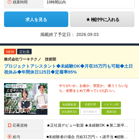
残業時間
10時間以内
求人を見る
検討中に入れる
掲載終了予定日：
2026.09.03
NEW
正社員
株式会社ワーキテクノ 技術部
プロジェクトアシスタント◆未経験OK◆月収35万円も可能◆土日
祝休み◆年間休日125日◆定着率95%
やりがいか、お金か、安定か。 迷うくらいな
ら、全部まとめて持っていけばいい。
未経験歓迎
学歴不問
ベテランOK
完全週休2日
賞与複数月
面接1回
応募資格
★正社員デビュー歓迎 ★未経験OK ★第二新卒歓迎 ★学歴不問 ＜こんな方にピッタリ！＞ □ 収入も、お休みも、絶対に妥協したくない！ □ ゆとりのある生活を楽しみながら、将来ずっと役立つスキル
給与
■未経験者の場合 月給31万円～＋諸手当 ■経験者の場合 月給35万円～90万円＋諸手当 ★前職から年収120万円UPの実績あり ★初年度年収500万円～も可能！ ※首都圏以外の未経験の方は【月