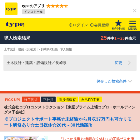
typeのアプリ
インストール
ログイン
会員登録
検討中(
0
)
MENU
25
求人検索結果
件中
1～25
件表示
土木設計・建築・設備設計 × 長崎県の転職・求人情報
土木設計・建築・設備設計／長崎県
変更
保存した検索条件
PICK UP!
終了間近
正社員
面接情報有
自己PR不要
株式会社コプロコンストラクション【東証プライム上場コプロ・ホールディン
グス子会社】
※プロジェクトサポート事務☆未経験から月収37万円も可☆リモ
ート研修あり☆土日祝休☆20代～30代活躍/b
「しっかり稼ぐ×無理なく休む」の妥協ゼロ★ 東