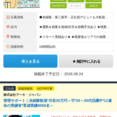
完全週休2日
賞与複数月
面接1回
応募資格
◆未経験・第二新卒・正社員デビューも大歓迎／経験・知識ゼロでOK！ ◆学歴不問 ★人物重視 ★入社前の経験・スキルはゼロでOK CADの基本的な知識・操作経験がある方は歓迎します。 地方在住の方も
給与
★通勤＆就業＆地域/住宅＆役職手当あり ★残業代は全額支給 ★選べる給与制度あり！ ■東京・神奈川・千葉・埼玉勤務の場合 月給24.5万円～55万円＋諸手当 （残業代は全額支給） (20,000円の
勤務地
★リモート実績あり★ ★面接地エリアでの就業率92％以上！ 『地元で働きたい』という希望に、業界トップクラス約7,000件の取引事業所数、90,000件以上のプロジェクトから検討をいたします。 全
残業時間
10時間以内
求人を見る
検討中に入れる
掲載終了予定日：
2026.08.24
正社員
面接情報有
自己PR不要
株式会社アーキ・ジャパン
管理サポート｜未経験歓迎*月収35万円～可*20～30代活躍中*11連
休の実績有*育成実績8000名～