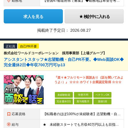
勤務地
【全国47都道府県で募集】 ◆勤務地は希望を考慮 ◆転勤なし ◆U・I・Jターン歓迎！ 配属先は以下いずれかのプロジェクト先となります。 ＼積極採用中／ 関東：東京都、神奈川県、埼玉県、千葉県 東
求人を見る
検討中に入れる
掲載終了予定日：
2026.08.27
正社員
自己PR不要
株式会社ワールドコーポレーション 採用事業部【上場グループ】
アシスタントスタッフ★志望動機・自己PR不要。◆Web面談OK◆
完全週休2日◆年収700万円可/p13
『楽々★フルリモート面談あり（話を聞いてみよ
うよ♪）』 ☆☆☆ ホワイト企業認定取得 ☆☆☆
未経験歓迎
学歴不問
ベテランOK
完全週休2日
賞与複数月
面接1回
応募資格
【転職者のほぼ100%が未経験者】志望動機・自己PR不要 ◎学歴、職歴、転職回数、正社員経験の有無などは一切問いません！ ◎ご年齢が38歳までの方※若年層の長期キャリア形成のため 普通自動車免許（
給与
★ 未経験スタートでも月収40万円以上も目指せます！ ★ ★ 試用期間6か月あり／給与・待遇に変更なし ★ ＼パターン①orパターン②で給与形態の選択が可能／ ＜パターン①＞ 月給+交通費+（残業