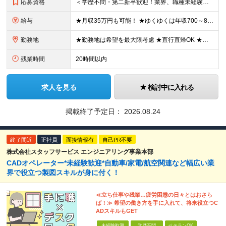
応募資格
＜学歴不問・第二新卒歓迎！業界、職種未経験歓迎！20代～30代活躍中＞ ★35歳以下の方（若年層の長期キャリア形成を図るため） ★フリーター・正社員未経験・社会人未経験OK ★転職回数が多い方もぜひ
給与
★月収35万円も可能！ ★ゆくゆくは年収700～800万円も！ ★手当が多数あり ・残業手当（100％）★1分単位で支給 ・資格手当（最大月6万円） ・結婚/出産祝金（最大3万円） 【首都圏・北関東
勤務地
★勤務地は希望を最大限考慮 ★直行直帰OK ★車通勤のエリアもあり ★研修は、下記いずれかの研修センターで行います ・東京校（東京本社とアクセスは同様） ・大阪校（大阪府大阪市中央区道修町 2-1-1
残業時間
20時間以内
求人を見る
検討中に入れる
掲載終了予定日：
2026.08.24
終了間近
正社員
面接情報有
自己PR不要
株式会社スタッフサービス エンジニアリング事業本部
CADオペレーター*未経験歓迎*自動車/家電/航空関連など幅広い業
界で役立つ製図スキルが身に付く！
≪立ち仕事や残業…疲労困憊の日々とはおさら
ば！≫ 希望の働き方を手に入れて、将来役立つC
ADスキルもGET
未経験歓迎
学歴不問
ベテランOK