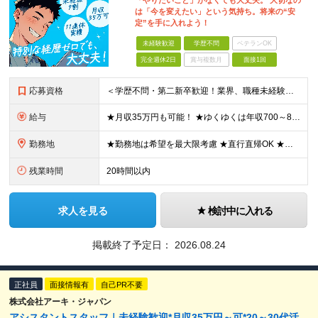
「やりたいこと」がなくても大丈夫。 大切なの
は「今を変えたい」という気持ち。将来の“安
定”を手に入れよう！
未経験歓迎
学歴不問
ベテランOK
完全週休2日
賞与複数月
面接1回
応募資格
＜学歴不問・第二新卒歓迎！業界、職種未経験歓迎！20代～30代活躍中＞ ★35歳以下の方（若年層の長期キャリア形成を図るため） ★フリーター・正社員未経験・社会人未経験OK ★転職回数が多い方もぜひ
給与
★月収35万円も可能！ ★ゆくゆくは年収700～800万円も！ ★手当が多数あり ・残業手当（100％）★1分単位で支給 ・資格手当（最大月6万円） ・結婚/出産祝金（最大3万円） 【首都圏・北関東
勤務地
★勤務地は希望を最大限考慮 ★直行直帰OK ★車通勤のエリアもあり ★研修は、下記いずれかの研修センターで行います ・東京校（東京本社とアクセスは同様） ・大阪校（大阪府大阪市中央区道修町 2-1-1
残業時間
20時間以内
求人を見る
検討中に入れる
掲載終了予定日：
2026.08.24
正社員
面接情報有
自己PR不要
株式会社アーキ・ジャパン
アシスタントスタッフ｜未経験歓迎*月収35万円～可*20～30代活