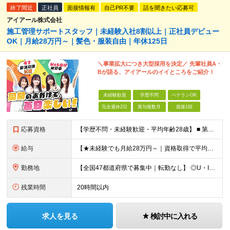
終了間近
正社員
面接情報有
自己PR不要
話を聞きたい応募可
アイアール株式会社
施工管理サポートスタッフ｜未経験入社8割以上｜正社員デビュー
OK｜月給28万円～｜髪色・服装自由｜年休125日
＼事業拡大につき大型採用を決定／ 先輩社員A・
Bが語る、アイアールのイイところをご紹介！
未経験歓迎
学歴不問
ベテランOK
完全週休2日
賞与複数月
面接1回
応募資格
【学歴不問・未経験歓迎・平均年齢28歳】 ■ 第二新卒歓迎 ■ フリーター・社会人未経験OK ＼「アイアールで人生ワンチャンつかんでほしい！」／ …こんな社長の想いから 経験よりも人柄を重視した採用
給与
【★未経験でも月給28万円～｜資格取得で平均年収636万円★】 ■ 月給28万円～80万円+賞与年2回＋各種手当 ※月給には、固定残業代（20時間分：3万8000円～／月）を含む ※20時間を超過
勤務地
【全国47都道府県で募集中｜転勤なし】 ◎U・Iターン歓迎！家具家電付き＆家賃ナシの社員寮を完備 ◎東京支店は2025年7月に移転したばかりの綺麗なオフィス 東京・横浜・大阪・名古屋・福岡など 全国
残業時間
20時間以内
求人を見る
検討中に入れる