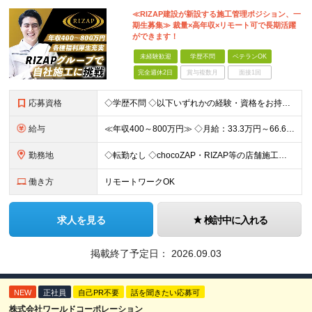
≪RIZAP建設が新設する施工管理ポジション、一
期生募集≫ 裁量×高年収×リモート可で長期活躍
ができます！
未経験歓迎
学歴不問
ベテランOK
完全週休2日
賞与複数月
面接1回
応募資格
◇学歴不問 ◇以下いずれかの経験・資格をお持ちの方 ≪対象経験≫ ・店舗内装工事（フィットネス・飲食・物販など）の施工管理経験 ・電気/空調/給排水工事いずれかの施工管理経験（1年以上目安） ・職長
給与
≪年収400～800万円≫ ◇月給：33.3万円～66.6万円 ◇残業代別途支給 ◇昇給年2回（実力次第でスピード昇給可能） スキル・経験に応じた評価制度 ￣￣￣￣￣￣￣￣￣￣￣￣￣ 新設チームのた
勤務地
◇転勤なし ◇chocoZAP・RIZAP等の店舗施工を担当 ◇本社もしくは在宅での勤務になります 【本社所在地】 東京都新宿区西新宿8-17-1 住友不動産新宿グランドタワー36F 【転勤につい
働き方
リモートワークOK
求人を見る
検討中に入れる
掲載終了予定日：
2026.09.03
NEW
正社員
自己PR不要
話を聞きたい応募可
株式会社ワールドコーポレーション