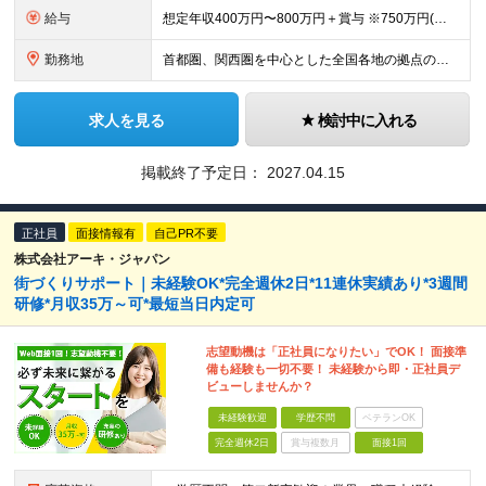
給与
想定年収400万円〜800万円＋賞与 ※750万円(⾸都圏・東海圏・大阪・兵庫のみ)、800万円(東京エリアのみ) ※経験、スキルに応じて決定します ※固定残業手当（40時間分／月7万9100円～）
勤務地
首都圏、関西圏を中心とした全国各地の拠点のうち、業務内容・希望にあわせて配属いたします。 ≪注文住宅≫ 【首都圏・東海・関西】 東京、千葉、埼玉、神奈川、茨城、愛知、三重、岐阜、静岡、大阪、京都、
求人を見る
検討中に入れる
掲載終了予定日：
2027.04.15
正社員
面接情報有
自己PR不要
株式会社アーキ・ジャパン
街づくりサポート｜未経験OK*完全週休2日*11連休実績あり*3週間
研修*月収35万～可*最短当日内定可
志望動機は「正社員になりたい」でOK！ 面接準
備も経験も一切不要！ 未経験から即・正社員デ
ビューしませんか？
未経験歓迎
学歴不問
ベテランOK
完全週休2日
賞与複数月
面接1回