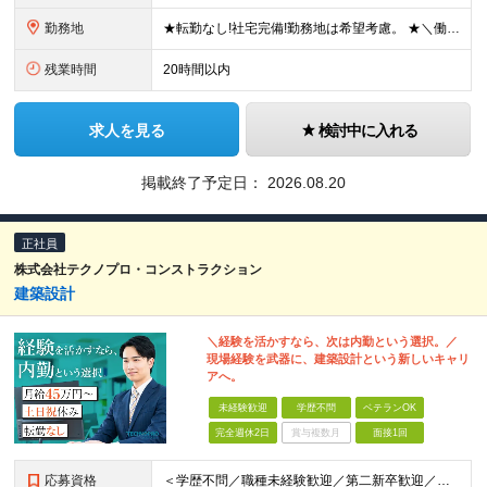
勤務地
★転勤なし!社宅完備!勤務地は希望考慮。 ★＼働きたいエリアで仕事ができます／ ★U・Iターン歓迎! ■関東/東京、神奈川、埼玉、千葉、群馬、栃木、茨城 ■東北/青森、秋田、岩手、宮城、福島、山形
残業時間
20時間以内
求人を見る
検討中に入れる
掲載終了予定日：
2026.08.20
正社員
株式会社テクノプロ・コンストラクション
建築設計
＼経験を活かすなら、次は内勤という選択。／
現場経験を武器に、建築設計という新しいキャリ
アへ。
未経験歓迎
学歴不問
ベテランOK
完全週休2日
賞与複数月
面接1回
応募資格
＜学歴不問／職種未経験歓迎／第二新卒歓迎／ブランクOK＞ ■建設業界での実務経験をお持ちの方 └年数・分野・職種はいっさい不問！ ◆設計職が初めての方も歓迎！ ◆施工管理など、現場経験を活かしてキ