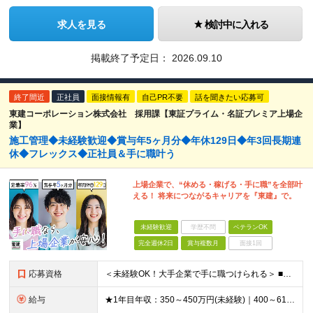
求人を見る
検討中に入れる
掲載終了予定日：
2026.09.10
終了間近
正社員
面接情報有
自己PR不要
話を聞きたい応募可
東建コーポレーション株式会社 採用課【東証プライム・名証プレミア上場企
業】
施工管理◆未経験歓迎◆賞与年5ヶ月分◆年休129日◆年3回長期連
休◆フレックス◆正社員＆手に職叶う
上場企業で、“休める・稼げる・手に職”を全部叶
える！ 将来につながるキャリアを『東建』で。
未経験歓迎
学歴不問
ベテランOK
完全週休2日
賞与複数月
面接1回
応募資格
＜未経験OK！大手企業で手に職つけられる＞ ■高卒以上 ■普通自動車免許をお持ちの方 ◎20代～50代まで幅広い年代層の転職実績あり
給与
★1年目年収：350～450万円(未経験)｜400～610万円(経験者) ★ゆくゆく年収700万～900万円も可能。昇給率に自信あり！ ★賞与約5ヶ月分支給 【未経験】 月給21万1,400円～24