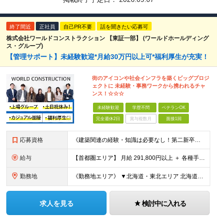
終了間近
正社員
自己PR不要
話を聞きたい応募可
株式会社ワールドコンストラクション 【東証一部】 (ワールドホールディング
ス・グループ)
【管理サポート】未経験歓迎*月給30万円以上可*福利厚生が充実！
街のアイコンや社会インフラを築くビッグプロジ
ェクトに 未経験・事務ワークから携われるチャ
ンス！☆☆☆
未経験歓迎
学歴不問
ベテランOK
完全週休2日
賞与複数月
面接1回
応募資格
《建築関連の経験・知識は必要なし！第二新卒歓迎》 ◎学歴・経歴・性別不問 ★20～30代メンバーが活躍中 ★U・Iターン歓迎 《応募条件》 ◆35歳までの方（若年層の長期キャリア形成を図るため） ※
給与
【首都圏エリア】 月給 291,800円以上 ＋ 各種手当 【北関東エリア】 月給 264,260円以上 ＋ 各種手当 【関西・四国エリア】 月給 278,040円以上 ＋ 各種手当 【中部エリ
勤務地
《勤務地エリア》 ▼北海道・東北エリア 北海道、青森県、秋田県、宮城県、岩手県、山形県、福島県 ▼関東エリア 東京都、神奈川県、埼玉県、茨城県、千葉県、群馬県、栃木県 ▼東海・北陸エリア 新潟県、
求人を見る
検討中に入れる