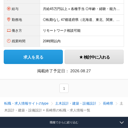
給与
月給45万円以上＋各種手当 ◎年齢・経験・能力・適性を考慮して、支給額を決定します。 ◎残業代は1分単位で100％支給。頑張った分はきちんと収入に還元します！ ＼充実の各種手当／ ■交通費全額支給
勤務地
◎転勤なし 47都道府県（北海道、東北、関東、北陸・甲信越、関西、東海、中国、四国、九州、沖縄）の各プロジェクト先 ◇本人の希望を伴わない転居はなく、転勤もありません。 ◇勤務地はご希望を最大限考
働き方
リモートワーク相談可能
残業時間
20時間以内
求人を見る
検討中に入れる
掲載終了予定日：
2026.08.27
1
転職・求人情報サイトのtype
土木設計・建築・設備設計
長崎県
土
木設計・建築・設備設計 × 長崎県の転職・求人情報一覧
職種でさらに絞り込む