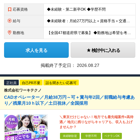
応募資格
◆未経験・第二新卒OK ◆学歴不問
給与
◆未経験者：月給27万円以上＋資格手当＋交通費全額支給＋時間外手当＋休日出勤手当 等 ◆経験者：月給32万円以上＋資格手当＋交通費全額支給＋時間外手当＋休日出勤手当 等 ◎あなたの給与は、これま
勤務地
【全国47都道府県で募集】 ◆勤務地は希望を考慮 ◆転勤なし ◆U・I・Jターン歓迎！ ◆基本直行直帰 ＼積極採用中／ 東北：宮城県、福島県 関東：東京都、神奈川県、埼玉県、千葉県 東海：愛知県、三
求人を見る
検討中に入れる
掲載終了予定日：
2026.08.27
正社員
自己PR不要
話を聞きたい応募可
株式会社ワーキテクノ
CADオペレーター／月給38万円～可＋賞与年2回／前職給与考慮あ
り／残業月10ｈ以下／土日祝休／全国採用
＼東京だけじゃない！地方でも最先端案件×高待
遇／ 地元に残りながらキャリアも、収入も上げ
ませんか？
未経験歓迎
学歴不問
ベテランOK