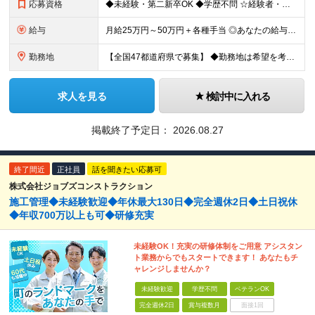
応募資格
◆未経験・第二新卒OK ◆学歴不問 ☆経験者・下記、資格保有者歓迎します。
給与
月給25万円～50万円＋各種手当 ◎あなたの給与は、これまでの経験や能力を考慮の上、決定します！ ◎待遇条件の詳細は面接でご相談ください。 ◎残業代は全額別途支給します ★前職給与を考慮します！
勤務地
【全国47都道府県で募集】 ◆勤務地は希望を考慮 ◆転勤なし ◆U・I・Jターン歓迎！ ◆基本直行直帰 ＼積極採用中／ 関東：東京都、神奈川県、埼玉県、千葉県 北陸：富山県、石川県、福井県 東海：愛
求人を見る
検討中に入れる
掲載終了予定日：
2026.08.27
終了間近
正社員
話を聞きたい応募可
株式会社ジョブズコンストラクション
施工管理◆未経験歓迎◆年休最大130日◆完全週休2日◆土日祝休
◆年収700万以上も可◆研修充実
未経験OK！充実の研修体制をご用意 アシスタン
ト業務からでもスタートできます！ あなたもチ
ャレンジしませんか？
未経験歓迎
学歴不問
ベテランOK
完全週休2日
賞与複数月
面接1回