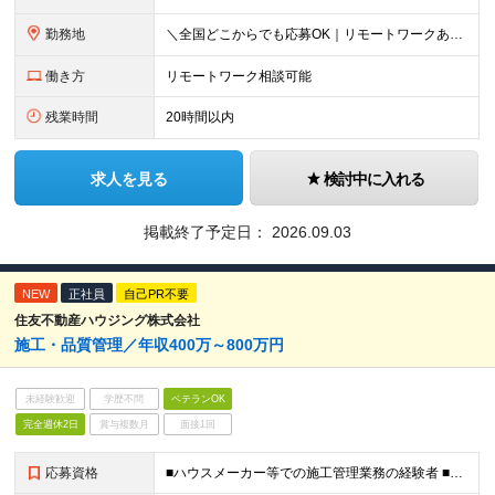
勤務地
＼全国どこからでも応募OK｜リモートワークあり／ ◇会社都合の転居を伴う転勤はなし ◇直行直帰OK！ ご自宅から通いやすいエリアや希望するエリアの プロジェクトをご担当いただきます！ 「自宅から通え
働き方
リモートワーク相談可能
残業時間
20時間以内
求人を見る
検討中に入れる
掲載終了予定日：
2026.09.03
NEW
正社員
自己PR不要
住友不動産ハウジング株式会社
施⼯・品質管理／年収400万～800万円
未経験歓迎
学歴不問
ベテランOK
完全週休2日
賞与複数月
面接1回
応募資格
■ハウスメーカー等での施工管理業務の経験者 ■要 普通運転免許（AT限定可）