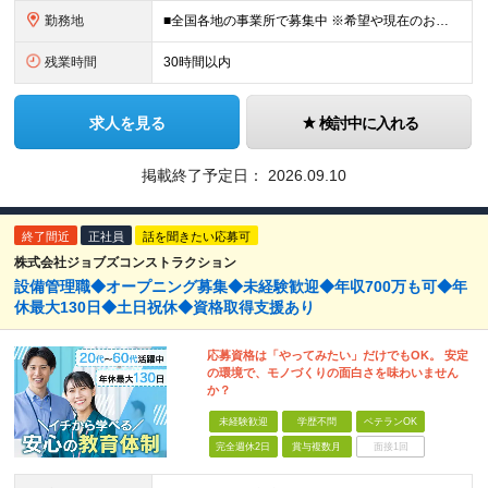
勤務地
■全国各地の事業所で募集中 ※希望や現在のお住まいを考慮！面接時に希望の勤務地をお聞かせください ※現場への直行、自宅への直帰可能です ※Uターン・Iターンも歓迎します ■本社所在地 愛知県名古屋市
残業時間
30時間以内
求人を見る
検討中に入れる
掲載終了予定日：
2026.09.10
終了間近
正社員
話を聞きたい応募可
株式会社ジョブズコンストラクション
設備管理職◆オープニング募集◆未経験歓迎◆年収700万も可◆年
休最大130日◆土日祝休◆資格取得支援あり
応募資格は「やってみたい」だけでもOK。 安定
の環境で、モノづくりの面白さを味わいません
か？
未経験歓迎
学歴不問
ベテランOK
完全週休2日
賞与複数月
面接1回