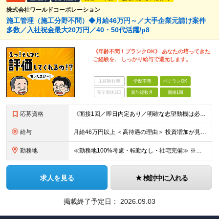
株式会社ワールドコーポレーション
施工管理（施工分野不問）◆月給46万円～／大手企業元請け案件
多数／入社祝金最大20万円／40・50代活躍/p8
《年齢不問！ブランクOK》 あなたの培ってきた
ご経験を、 しっかり給与で還元します。
未経験歓迎
学歴不問
ベテランOK
完全週休2日
賞与複数月
面接1回
応募資格
《面接1回／即日内定あり／明確な志望動機は必要なし》 ◆学歴・年齢不問 ◆建設業界での実務経験や設備設計（電気設備、空調・衛生設備）、土木設計（橋梁／トンネル・道路・造成／上下水道）などの業界経験者
給与
月給46万円以上 ＜高待遇の理由＞ 投資増加が見込まれる領域へ大きな強みを持つ当社には、大手建設会社の元請けの大型工事が多数寄せられます。そのため、施工管理として働く皆さんを、高待遇でお迎えすること
勤務地
≪勤務地100%考慮・転勤なし・社宅完備≫ ※配属は全国のプロジェクト先 ※あなたの希望を考慮し、勤務地を決定します。 ※U・Iターン歓迎 ※出張面接も可能です！お住まいの近くに伺います。(応相談
求人を見る
検討中に入れる
掲載終了予定日：
2026.09.03