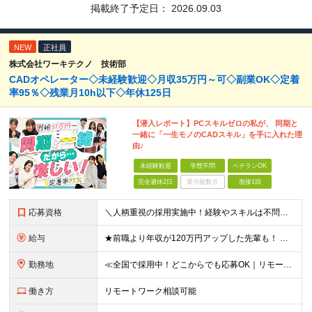
掲載終了予定日：
2026.09.03
NEW
正社員
株式会社ワーキテクノ 技術部
CADオペレーター◇未経験歓迎◇月収35万円～可◇副業OK◇定着
率95％◇残業月10h以下◇年休125日
【潜入レポート】PCスキルゼロの私が、 同期と
一緒に「一生モノのCADスキル」を手に入れた理
由♪
未経験歓迎
学歴不問
ベテランOK
完全週休2日
賞与複数月
面接1回
応募資格
＼人柄重視の採用実施中！経験やスキルは不問です／ ★正社員デビューも歓迎★未経験OK★第二新卒歓迎★学歴不問 ◎20代～30代の若手中心に活躍中 ◎U/Iターンも歓迎 ◎転居を伴う転勤なし ◎家族の
給与
★前職より年収が120万円アップした先輩も！ ★年収500万円可能 ■月給30万円～80万円＋各種手当（経験者） ■月給26万2000円～36万円＋各種手当（未経験者/首都圏） ※首都圏以外の未経
勤務地
≪全国で採用中！どこからでも応募OK｜リモートワークあり≫ ★大阪・東京・名古屋・福岡への引っ越し補助制度あり ★会社都合の転居を伴う転勤はなし ‥‥━━━━━━ ご自宅から通いやすいエリアや希望す
働き方
リモートワーク相談可能