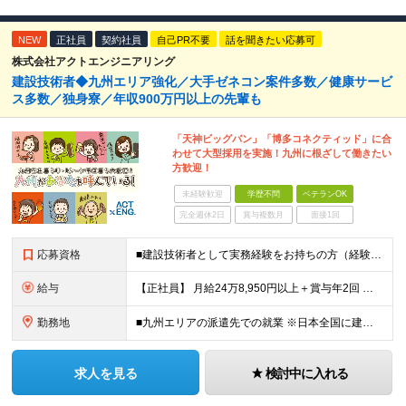
NEW
正社員
契約社員
自己PR不要
話を聞きたい応募可
株式会社アクトエンジニアリング
建設技術者◆九州エリア強化／大手ゼネコン案件多数／健康サービ
ス多数／独身寮／年収900万円以上の先輩も
「天神ビッグバン」「博多コネクティッド」に合
わせて大型採用を実施！九州に根ざして働きたい
方歓迎！
未経験歓迎
学歴不問
ベテランOK
完全週休2日
賞与複数月
面接1回
応募資格
■建設技術者として実務経験をお持ちの方（経験年数不問） ※学歴不問 ※第二新卒歓迎 【こんな方はぜひご応募ください】 ■九州で働きたい ■大手ゼネコンのプロジェクトに関わってみたい ■福利厚生が整
給与
【正社員】 月給24万8,950円以上＋賞与年2回 ※年齢・経験・スキル等を考慮の上、当社規定により決定します。 ※残業代、通勤交通費は別途全額支給しています。 【契約社員】 月給28万2,080円
勤務地
■九州エリアの派遣先での就業 ※日本全国に建設技術者のニーズがあります。U・Iターン希望の方も歓迎しておりますので、ご希望を気軽にお聞かせください。 ◆本社／東京都港区赤坂3-8-15 THE AK
求人を見る
検討中に入れる