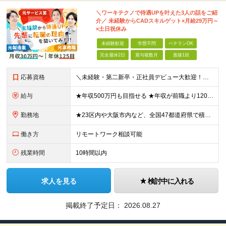
＼ワーキテクノで待遇UPを叶えた3人の話をご紹
介／ 未経験からCADスキルゲット×月給29万円～
×土日祝休み
未経験歓迎
学歴不問
ベテランOK
完全週休2日
賞与複数月
面接1回
応募資格
＼未経験・第二新卒・正社員デビュー大歓迎！／ ☆アパレルや飲食、ビルメンテ、職人、モデルなど、異業種出身の社員が多数活躍中です！ ■20～30代の若手中心に活躍中！ ■人物重視の採用 ■転職回数不問
給与
★年収500万円も目指せる ★年収が前職より120万円アップした実績あり ★前職の給与を最大限に考慮します！ 【経験者】 ■月給35万円～80万円＋各種手当＋賞与年2回 【未経験者/首都圏】 ■月
勤務地
★23区内や大阪市内など、全国47都道府県で積極採用中！ ★直行直帰OK◎ ★U・Iターン歓迎 ★会社都合の転勤なし！ ご家族の転勤などに合わせた勤務先の変更はOK◎ ★大阪・東京・名古屋・福岡への引
働き方
リモートワーク相談可能
残業時間
10時間以内
求人を見る
検討中に入れる
掲載終了予定日：
2026.08.27