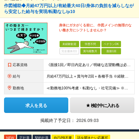
作図補助◆月給47万円以上/有給最大40日/身体の負担を減らしなが
ら安定した給与を実現/転勤なし/p10
身体にガタがくる前に、 作図メインの無理のな
い働き方にシフトしませんか？
未経験歓迎
学歴不問
ベテランOK
完全週休2日
賞与複数月
面接1回
応募資格
《面接1回／即日内定あり／明確な志望動機は必要なし》 ◆学歴・年齢不問 ◆建設業界での実務経験や設備設計（電気設備、空調・衛生設備）、土木設計（橋梁／トンネル・道路・造成／上下水道）などの業界経験者
給与
月給47万円以上＋賞与年2回＋各種手当 ※経験・スキルに応じて決定いたします。 ※条件面につきましては、経験を考慮しますのでご希望に添えない場合もございます。 ※試用期間は6ヶ月です。その間、給与・
勤務地
≪勤務地100%考慮・転勤なし・社宅完備≫ ※配属は全国のプロジェクト先 ※あなたの希望を考慮し、勤務地を決定します。 ※U・Iターン歓迎 ※出張面接も可能です！お住まいの近くに伺います。(応相談
求人を見る
検討中に入れる
掲載終了予定日：
2026.09.03
NEW
正社員
契約社員
自己PR不要
話を聞きたい応募可