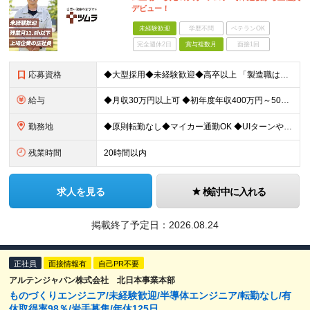
デビュー！
未経験歓迎
学歴不問
ベテランOK
完全週休2日
賞与複数月
面接1回
応募資格
◆大型採用◆未経験歓迎◆高卒以上 「製造職は初めて…」という方でも大丈夫。 イチから丁寧にお教えしますのでご安心ください。 ＼こんなアナタにピッタリ／ ◎「人の健康に貢献したい」という想いがある
給与
◆月収30万円以上可 ◆初年度年収400万円～500万円想定 月給21万7,080円～22万7,810円＋各種手当＋賞与年2回 ★「手当」や「賞与」が手厚いため、1年目未経験でも年収400万円以上
勤務地
◆原則転勤なし◆マイカー通勤OK ◆UIターンや移住転職歓迎。Web面接実施中 ＜茨城工場＞ 茨城県稲敷郡阿見町吉原3586 ┗クリーンで働きやすいのが魅力です。 ★豊かな自然と便利な生活環境が調
残業時間
20時間以内
求人を見る
検討中に入れる
掲載終了予定日：
2026.08.24
正社員
面接情報有
自己PR不要
アルテンジャパン株式会社 北日本事業本部
ものづくりエンジニア/未経験歓迎/半導体エンジニア/転勤なし/有
休取得率98％/岩手募集/年休125日