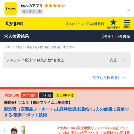
typeのアプリ
インストール
ログイン
会員登録
検討中(
0
)
MENU
1
求人検索結果
件中
1～1
件表示
システムLSI設計 × 採用予定人数5名以上の転職・求人情報
システムLSI設計／募集人数5名以上
変更
保存した検索条件
PICK UP!
終了間近
正社員
自己PR不要
株式会社ツムラ【東証プライム上場企業】
製造職（医薬品メーカー）/未経験歓迎/転勤なし/人の健康に貢献で
きる/最新ロボット技術
≪創業133年×医療用漢方シェア80％×東証プライ
ム上場≫ 安心の大手"ツムラ"で未経験から正社員