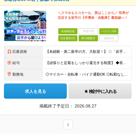
＼スマホもエコカーも、実はここから／ 世界が
注目する岩手の【半導体・自動車】最前線へ！
未経験歓迎
学歴不問
ベテランOK
完全週休2日
賞与複数月
面接1回
応募資格
【未経験・第二新卒の方、大歓迎！】 ◇「岩手で安定して働きたい」というお人柄や意欲を重視した採用 ◇高卒以上 ＜こんな方を歓迎します！＞ ・岩手県で腰を据えて、長く安定して働きたい方 ・車や機械、最
給与
【頑張りと定着をしっかり還元する制度】 ◆長く働くほど嬉しい！「永年勤続表彰」 腰を据えて長く活躍してくださる方へ、感謝を込めて表彰を行っています。 ◎勤続10年：金品10万円 ＋ 慰労休暇3日間 ◎
勤務地
◎マイカー・自転車・バイク通勤OK ◎転勤なし ★岩手県内のプロジェクト先での勤務となります。 ※盛岡オフィス：岩手県盛岡市盛岡駅前通8-17 明治安田生命盛岡駅前ビル6F (変更の範囲)上記を
求人を見る
検討中に入れる
掲載終了予定日：
2026.08.27
1