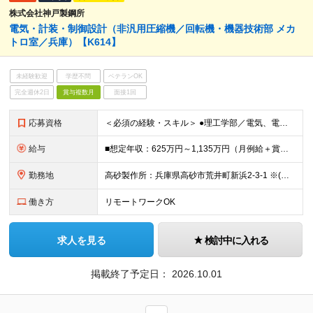
株式会社神戸製鋼所
電気・計装・制御設計（非汎用圧縮機／回転機・機器技術部 メカ
トロ室／兵庫）【K614】
未経験歓迎
学歴不問
ベテランOK
完全週休2日
賞与複数月
面接1回
応募資格
＜必須の経験・スキル＞ ●理工学部／電気、電子、情報、制御、システム学科出身の方 ●電気・計装・制御設計の業務経験をお持ちの方 ●英語にご興味をお持ちの方 ＜求める人物像＞ ・機械営業の経験がなくて
給与
■想定年収：625万円～1,135万円（月例給＋賞与＋諸手当） ※残業手当は残業時間に応じて支給 ※試用期間2ヶ月あり（期間中の労働条件変更無）
勤務地
高砂製作所：兵庫県高砂市荒井町新浜2-3-1 ※(変更の範囲)業務の都合等により会社の定める事業所への異動を命じることがあります。
働き方
リモートワークOK
求人を見る
検討中に入れる
掲載終了予定日：
2026.10.01