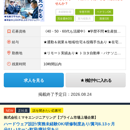
せんか？
未経験歓迎
学歴不問
ベテランOK
完全週休2日
賞与複数月
面接1回
応募資格
《40・50・60代も活躍中》 ■学歴不問 ■生産技術・生産管理・品質保証・評価・設計いずれかの実務経験をお持ちの方 ▽こんな方にオススメです！▽ 「経験を活かして幅広いプロジェクトに携わりたい」
給与
★通勤＆就業＆地域/住宅＆役職手当あり ★在宅勤務実績あり ★残業代は全額支給 ★選べる給与制度あり！ ■東京・神奈川・千葉・埼玉勤務の場合 月給24.5万円～55万円＋諸手当 （残業代は全額支給）
勤務地
★リモート実績あり★ トヨタ自動車・パナソニック・東芝など大手メーカーでのポストも多数！ 全国の取引先での就業となります（沖縄を除く） 『地元で働きたい』という希望に、業界トップクラス約7,00
残業時間
10時間以内
求人を見る
検討中に入れる
掲載終了予定日：
2026.08.24
NEW
正社員
話を聞きたい応募可
株式会社ミマキエンジニアリング【プライム市場上場企業】
ハードウェア設計/実務未経験OK/研修制度あり/賞与6.13ヶ月
分/U・Iターン歓迎/寮社宅あり