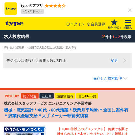
typeのアプリ
インストール
ログイン
会員登録
検討中(
0
)
MENU
2
求人検索結果
件中
1～2
件表示
デジタル回路設計 × 採用予定人数5名以上の転職・求人情報
デジタル回路設計／募集人数5名以上
変更
保存した検索条件
PICK UP!
終了間近
正社員
面接情報有
自己PR不要
株式会社スタッフサービス エンジニアリング事業本部
機械・電気設計＊40代～60代活躍＊残業月平均8h＊全国に案件有
＊残業代全額支給＊大手メーカー転籍実績有
【90,000件以上のプロジェクト】 何歳でも夢は
叶えられる！ “本当にやりたいこと”に挑戦しま