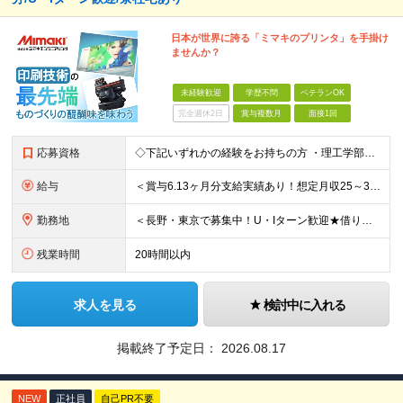
日本が世界に誇る「ミマキのプリンタ」を手掛け
ませんか？
未経験歓迎
学歴不問
ベテランOK
完全週休2日
賞与複数月
面接1回
応募資格
◇下記いずれかの経験をお持ちの方 ・理工学部出身の方（理学系・機械系・電気系） ・デジタル、アナログ回路の設計経験者 ・FPGAの設計経験者 ・モータ、センサ選定などのハーネス設計経験者 ・電機評価、
給与
＜賞与6.13ヶ月分支給実績あり！想定月収25～33万円、想定年収460～700万＞ 月給：21万3000円～+各種手当 ＜修士号を取得している方＞ 月給：23万6500円～+各種手当 ※経験・ス
勤務地
＜長野・東京で募集中！U・Iターン歓迎★借り上げ社宅制度あり！＞ ■本社 住所：長野県東御市滋野乙2182-3 ★マイカー通勤OK！駐車場あり ■東京支社 住所：東京都品川区北品川5-9-41 T
残業時間
20時間以内
求人を見る
検討中に入れる
掲載終了予定日：
2026.08.17
NEW
正社員
自己PR不要