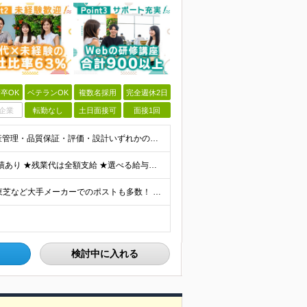
卒OK
ベテランOK
複数名採用
完全週休2日
企業
転勤なし
土日面接可
面接1回
《40・50・60代も活躍中》 ■学歴不問 ■生産技術・生産管理・品質保証・評価・設計いずれかの実務経験をお持ちの方 ▽こんな方にオススメです！▽ 「経験を活かして幅広いプロジェクトに携わりたい」
★通勤＆就業＆地域/住宅＆役職手当あり ★在宅勤務実績あり ★残業代は全額支給 ★選べる給与制度あり！ ■東京・神奈川・千葉・埼玉勤務の場合 月給24.5万円～55万円＋諸手当 （残業代は全額支給）
★リモート実績あり★ トヨタ自動車・パナソニック・東芝など大手メーカーでのポストも多数！ 全国の取引先での就業となります（沖縄を除く） 『地元で働きたい』という希望に、業界トップクラス約7,00
検討中に入れる