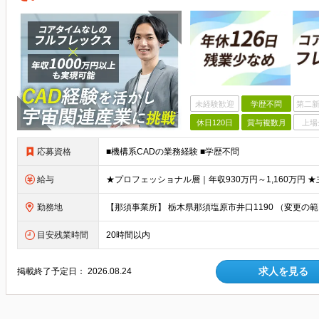
未経験歓迎
学歴不問
第二新
休日120日
賞与複数月
上場
応募資格
■機構系CADの業務経験 ■学歴不問
給与
勤務地
目安残業時間
20時間以内
求人を見る
掲載終了予定日：
2026.08.24