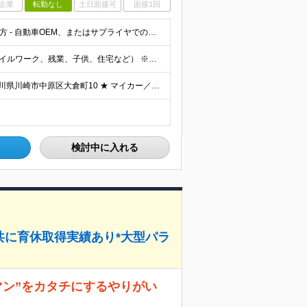
企業
転勤なし
土日面接可
面接1回
◆大卒以上 ◆下記いずれかのご経験を3年以上お持ちの方 ‐ 自動車OEM、またはサプライヤでの自動車部品の開発経験 ‐ ワイヤーハーネス、または類似する部品の開発経験
月給26万円～＋賞与（年2回）＋各種手当（通勤、モバイルワーク、残業、子供、住宅など） ※上記月給額はあくまでも目安であり、経験やスキルに応じて当社規定に基づき決定します ※試用期間3ヶ月あり。期間内
リモートワーク＆フレックス勤務併用OK◎ 本社：神奈川県川崎市中原区大倉町10 ★ マイカー／自動車／オートバイ／自転車通勤可能（無料駐車場／駐輪場、当社規定あり） ★ 最寄り駅からの無料シャトル
検討中に入れる
男女共に育休取得実績あり*大型パラ
マン”をカタチにするやりがい