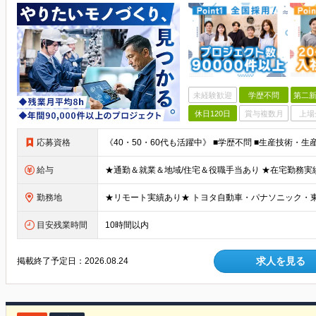
未経験歓迎
学歴不問
第二新
休日120日
賞与複数月
上場
応募資格
給与
勤務地
目安残業時間
10時間以内
求人を見る
掲載終了予定日：
2026.08.24