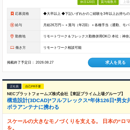
休日120日
賞与複数月
上場
応募資格
給与
勤務地
働き方
リモートワーク相談可能
求人を見る
掲載終了予定日：
2026.08.27
正社員
自己PR不要
NECプラットフォームズ株式会社【東証プライム上場グループ】
構造設計(3DCAD)*フルフレックス*年休126日*
ボラアンテナに携わる
スケールの大きなモノづくりを支える。 日本の“ロ
を。