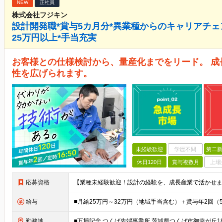
NEW
正社員
株式会社フジキン
設計開発職*賞与5カ月分*異業種からのキャリアチェン
25万円以上*手当充実
お客様との仕様検討から、量産化までをリード。 
性を広げられます。
未経験歓迎
学歴不問
第二新
休日120日
賞与複数月
上場
応募資格
給与
勤務地
■万博記念 つくば先端事業所 茨城県つくば市御幸が丘18