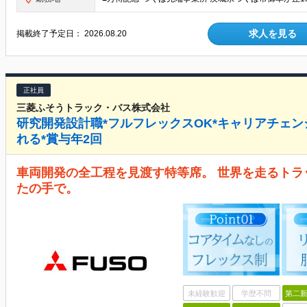
求人を見る
掲載終了予定日：
2026.08.20
正社員
三菱ふそうトラック・バス株式会社
研究開発設計職*フルフレックスOK*キャリアチェン
れる*賞与年2回
車両開発の全工程を見渡す特等席。 世界を走るト
たの手で。
未経験歓迎
学歴不問
第二新