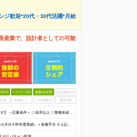
ジ歓迎*20代・30代活躍*月給
成長産業で、設計者としての可能
卒OK
ベテランOK
複数名採用
完全週休2日
企業
転勤なし
土日面接可
面接1回
【業種未経験歓迎！設計の経験を、成長産業で活かせます】 ＜応募条件＞ ◇高卒以上 ◇業種未経験歓迎 ◇何らかの製品設計経験をお持ちの方（分野不問） └2DCADまたは3DCADの操作経験がある方を想
■月給25万円～32万円（地域手当含む）＋賞与年2回（5カ月分※昨年度実績）＋各種手当 ※上記月給には月1万9075円以上の地域手当を含みます ※上記月給に残業代は含みません、残業代は別途全額支給い
 ※U・Iターン歓迎