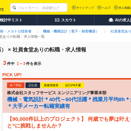
サイトマップ
ヘルプ
求人掲載
検討中リスト
スカウト
AIの求
術・メカトロ技術者
機械・機構設計（電子・精密機器）
社員食堂あ
食堂ありの転職・求人情報一覧
） × 社員食堂ありの転職・求人情報
3
1～3
件中
件を表示
PICK UP!
終了間近
正社員
面接情報有
自己PR不要
株式会社スタッフサービス エンジニアリング事業本部
機械・電気設計＊40代～60代活躍＊残業月平均8h
＊大手メーカー転籍実績有
【90,000件以上のプロジェクト】 何歳でも夢は叶
と”に挑戦しませんか？