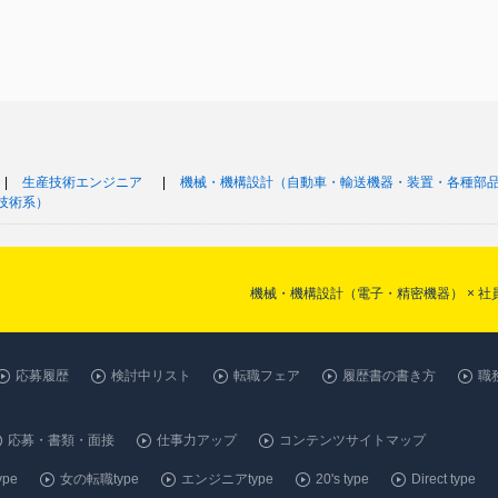
生産技術エンジニア
機械・機構設計（自動車・輸送機器・装置・各種部
技術系）
機械・機構設計（電子・精密機器） × 
応募履歴
検討中リスト
転職フェア
履歴書の書き方
職
応募・書類・面接
仕事力アップ
コンテンツサイトマップ
pe
女の転職type
エンジニアtype
20's type
Direct type