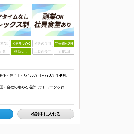
卒OK
ベテランOK
複数名採用
完全週休2日
企業
転勤なし
土日面接可
面接1回
★プロフェッショナル層｜年収930万円～1,160万円 ★主任・担当｜年収480万円～790万円 ◆月給30万円～73万円 ※給与には固定残業代（基本月収の20％相当額）を含みます。勤務実績に基づく
【那須事業所】 栃木県那須塩原市井口1190 （変更の範囲）会社の定める場所（テレワークを行う場所を含む）
検討中に入れる