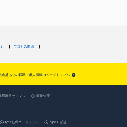
品）
プロセス開発
社員食堂ありの転職・求人情報のページトップへ
務経歴書サンプル
面接対策
type転職エージェント
type IT派遣