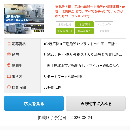
東北最大級！工場の建設から施設の管理運用・改
善・環境保全 まで、すべてを手がけていくのが
私たちのミッションです
未経験歓迎
学歴不問
ベテランOK
完全週休2日
賞与複数月
面接1回
応募資格
■学歴不問 ■工場施設やプラントの企画・設計・施工管理経験がある方
給与
月給25万円～40万円 ※スキルや経験を考慮し決定いたします ★年収600万円以上での提示多数
勤務地
【岩手県北上市／転勤なし／マイカー通勤OK／会社最寄り駅から社員送迎バスあり】 ＜本社工場＞ 岩手県北上市北工業団地5-29 ★U・Iターン歓迎！ 引っ越し費用補助／自己負担2～3割の社宅制度があ
働き方
リモートワーク相談可能
残業時間
30時間以内
求人を見る
検討中に入れる
掲載終了予定日：
2026.08.24