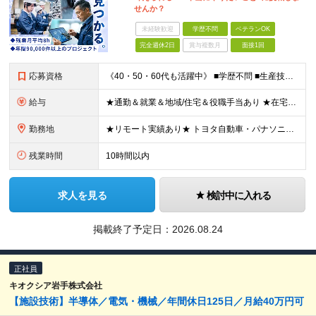
せんか？
未経験歓迎
学歴不問
ベテランOK
完全週休2日
賞与複数月
面接1回
応募資格
《40・50・60代も活躍中》 ■学歴不問 ■生産技術・生産管理・品質保証・評価・設計いずれかの実務経験をお持ちの方 ▽こんな方にオススメです！▽ 「経験を活かして幅広いプロジェクトに携わりたい」
給与
★通勤＆就業＆地域/住宅＆役職手当あり ★在宅勤務実績あり ★残業代は全額支給 ★選べる給与制度あり！ ■東京・神奈川・千葉・埼玉勤務の場合 月給24.5万円～55万円＋諸手当 （残業代は全額支給）
勤務地
★リモート実績あり★ トヨタ自動車・パナソニック・東芝など大手メーカーでのポストも多数！ 全国の取引先での就業となります（沖縄を除く） 『地元で働きたい』という希望に、業界トップクラス約7,00
残業時間
10時間以内
求人を見る
検討中に入れる
掲載終了予定日：
2026.08.24
正社員
キオクシア岩手株式会社
【施設技術】半導体／電気・機械／年間休日125日／月給40万円可