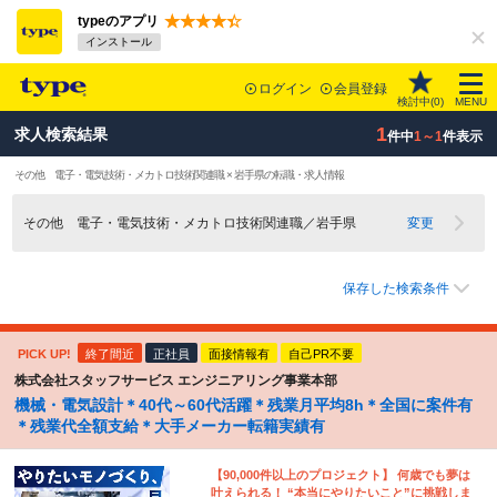
typeのアプリ
インストール
ログイン
会員登録
検討中(
0
)
MENU
1
求人検索結果
件中
1～1
件表示
その他 電子・電気技術・メカトロ技術関連職 × 岩手県の転職・求人情報
その他 電子・電気技術・メカトロ技術関連職／岩手県
変更
保存した検索条件
PICK UP!
終了間近
正社員
面接情報有
自己PR不要
株式会社スタッフサービス エンジニアリング事業本部
機械・電気設計＊40代～60代活躍＊残業月平均8h＊全国に案件有
＊残業代全額支給＊大手メーカー転籍実績有
【90,000件以上のプロジェクト】 何歳でも夢は
叶えられる！ “本当にやりたいこと”に挑戦しま