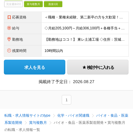
完全週休2日
賞与複数月
面接1回
応募資格
＜職種・業種未経験、第二新卒の方を大歓迎！＞ これまでの経験や専門知識は一切問いません！ 「東レで正社員として頑張りたい」という意欲を重視した採用です★ 【応募条件】 ・高卒以上の方 ＜こんな方を
給与
◇月給205,100円～月給306,100円＋各種手当＋賞与年2回 ※一律支給：交代手当（2万5,000円）が月給に含まれます。 ※経験・能力を考慮したうえで決定 ※時間外手当は別途、全額支給 ※試
勤務地
【勤務地はココ！】 東レ土浦工場 ◇住所：茨城県土浦市北神立町2-1 ★嬉しい【転勤なし】！腰を据えて働けます！ ＜気になるアクセス方法は？＞ 【マイカー・バイク通勤の方】 もちろん車通勤OK！（広
残業時間
10時間以内
求人を見る
検討中に入れる
掲載終了予定日：
2026.08.27
1
転職・求人情報サイトのtype
化学・バイオ関連職
バイオ・食品・医薬
系製造開発
賞与複数月
バイオ・食品・医薬系製造開発 × 賞与複数月
の転職・求人情報一覧