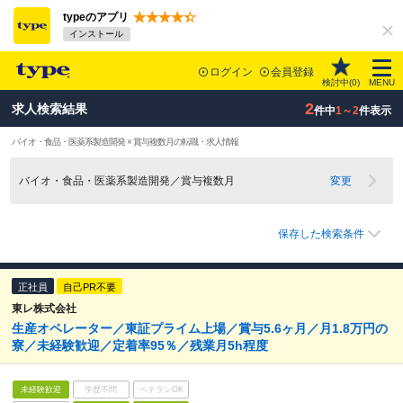
typeのアプリ
インストール
ログイン
会員登録
検討中(
0
)
MENU
2
求人検索結果
件中
1～2
件表示
バイオ・食品・医薬系製造開発 × 賞与複数月の転職・求人情報
バイオ・食品・医薬系製造開発／賞与複数月
変更
保存した検索条件
正社員
自己PR不要
東レ株式会社
生産オペレーター／東証プライム上場／賞与5.6ヶ月／月1.8万円の
寮／未経験歓迎／定着率95％／残業月5h程度
未経験歓迎
学歴不問
ベテランOK