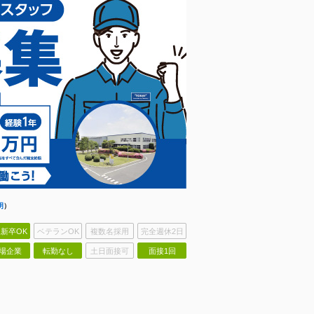
明
）
新卒OK
ベテランOK
複数名採用
完全週休2日
場企業
転勤なし
土日面接可
面接1回