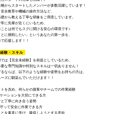
業種からスタートしたメンバーが多数活躍しています！
、安全教育や機械の操作方法など、
基礎から教える丁寧な研修をご用意しています。
で常に先輩が近くにいるため、
いことは何でもスグに聞ける安心の環境です♪
ことに挑戦したい」というあなたの第一歩を、
力で応援します！！
る経験・スキル
用では【完全未経験】を前提としているため、
必要な専門知識や特別なスキルは一切ありません！
げるならば、以下のような経験や姿勢をお持ちの方は、
ムーズに馴染んでいただけます！！
イトを含め、何らかの接客やチームでの作業経験
ニケーションを大切にできる方
ツと丁寧に向き合う姿勢
を守って安全に作業できる方
ことを素直に学び、吸収しようとする意欲