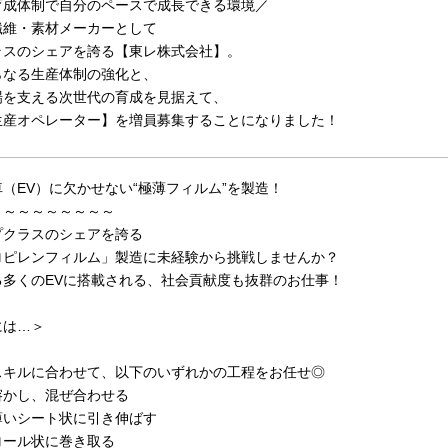
育成体制で自分のペースで成長できる環境／
繊維・素材メーカーとして
ラスのシェアを誇る【東レ株式会社】。
らなる生産体制の強化と、
場を支える次世代の育成を見据えて、
生産オペレーター】を増員募集することになりました！
（EV）に欠かせない“極薄フィルム”を製造！
～～～～～～～～～
プクラスのシェアを誇る
ロピレンフィルム」製造に未経験から挑戦しませんか？
る多くのEVに搭載される、社会貢献度も抜群のお仕事！
には…＞
スキルに合わせて、以下のいずれかの工程をお任せ◎
溶かし、混ぜ合わせる
薄いシート状に引き伸ばす
ロール状に巻き取る