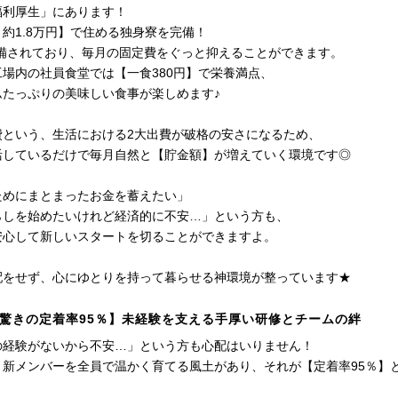
福利厚生」にあります！
約1.8万円】で住める独身寮を完備！
も完備されており、毎月の固定費をぐっと抑えることができます。
場内の社員食堂では【一食380円】で栄養満点、
ムたっぷりの美味しい食事が楽しめます♪
費という、生活における2大出費が破格の安さになるため、
活しているだけで毎月自然と【貯金額】が増えていく環境です◎
ためにまとまったお金を蓄えたい」
らしを始めたいけれど経済的に不安…」という方も、
安心して新しいスタートを切ることができますよ。
配をせず、心にゆとりを持って暮らせる神環境が整っています★
驚きの定着率95％】未経験を支える手厚い研修とチームの絆
の経験がないから不安…」という方も心配はいりません！
、新メンバーを全員で温かく育てる風土があり、それが【定着率95％】