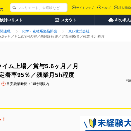
サイトマップ
ヘルプ
求人掲載
検討中リスト
スカウト
AIの求
関連職
化学・素材系製品開発
東レ株式会社
6ヶ月／月1.8万円の寮／未経験歓迎／定着率95％／残業月5h程度
イム上場／賞与5.6ヶ月／月
定着率95％／残業月5h程度
掲載
目安残業時間：10時間以内
心！