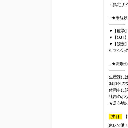
・指定サ
--★未経
━━━━
▼【座学
▼【OJ
▼【認定
※マシン
--★職場
━━━━
生産課には
3勤1休
休憩中に
社内のボ
★居心地
注目
【
東レで働