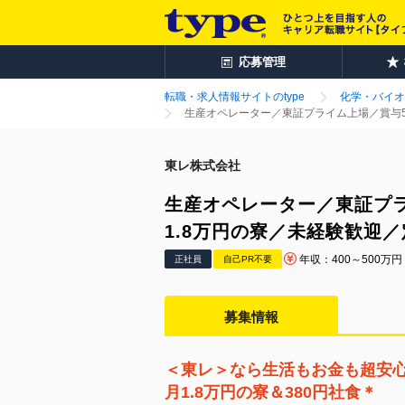
応募管理
転職・求人情報サイトのtype
化学・バイオ
生産オペレーター／東証プライム上場／賞与5.
東レ株式会社
生産オペレーター／東証プラ
1.8万円の寮／未経験歓迎／
年収：400～500万円
正社員
自己PR不要
募集情報
＜東レ＞なら生活もお金も超安
月1.8万円の寮＆380円社食＊