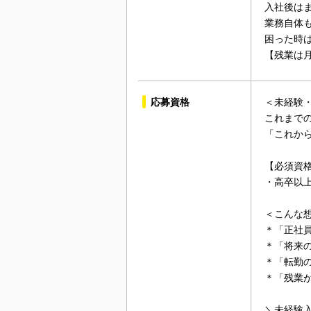
入社後は
業務自体
困った時
【残業は月
応募資格
＜未経験
これまで
「これか
【必須資
・高卒以
＜こんな
＊「正社
＊「将来
＊「転勤
＊「残業
＼未経験