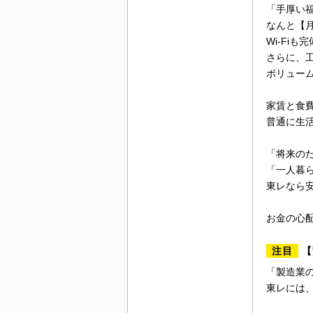
「手厚い
なんと【月
Wi-Fi
さらに、工
ボリュー
家賃と食
普通に生
「将来の
「一人暮
東レなら
お金の心
注目
【
「製造業
東レには