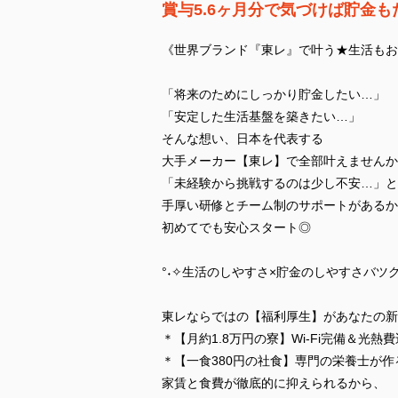
賞与5.6ヶ月分で気づけば貯金も
《世界ブランド『東レ』で叶う★生活もお
「将来のためにしっかり貯金したい…」
「安定した生活基盤を築きたい…」
そんな想い、日本を代表する
大手メーカー【東レ】で全部叶えませんか
「未経験から挑戦するのは少し不安…」と
手厚い研修とチーム制のサポートがあるか
初めてでも安心スタート◎
°˖✧生活のしやすさ×貯金のしやすさバツグ
東レならではの【福利厚生】があなたの新
＊【月約1.8万円の寮】Wi-Fi完備＆光
＊【一食380円の社食】専門の栄養士が
家賃と食費が徹底的に抑えられるから、