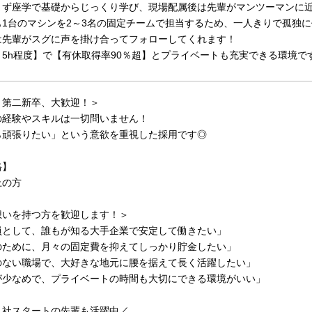
まず座学で基礎からじっくり学び、現場配属後は先輩がマンツーマンに
も1台のマシンを2～3名の固定チームで担当するため、一人きりで孤独
は先輩がスグに声を掛け合ってフォローしてくれます！
5h程度】で【有休取得率90％超】とプライベートも充実できる環境で
・第二新卒、大歓迎！＞
の経験やスキルは一切問いません！
ら頑張りたい」という意欲を重視した採用です◎
格】
上の方
想いを持つ方を歓迎します！＞
員として、誰もが知る大手企業で安定して働きたい」
のために、月々の固定費を抑えてしっかり貯金したい」
のない職場で、大好きな地元に腰を据えて長く活躍したい」
が少なめで、プライベートの時間も大切にできる環境がいい」
入社スタートの先輩も活躍中／