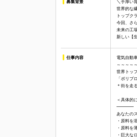
募集背景
＼手厚い
世界的な
トップク
今回、さ
未来の工
新しい【
仕事内容
電気自動車
～～～～
世界トッ
「ポリプ
＊街を走
＜具体的
━━━━
あなたの
・原料を
・原料を
・巨大な