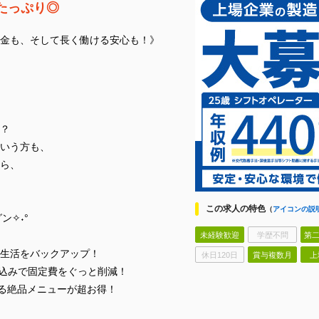
たっぷり◎
金も、そして長く働ける安心も！》
？
いう方も、
ら、
この求人の特色
（
アイコンの説
ン✧˖°
未経験歓迎
学歴不問
第二
生活をバックアップ！
休日120日
賞与複数月
上
熱費込みで固定費をぐっと削減！
作る絶品メニューが超お得！