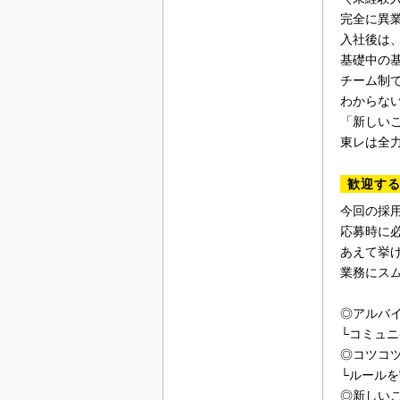
完全に異
入社後は
基礎中の
チーム制
わからな
「新しい
東レは全
歓迎す
今回の採
応募時に
あえて挙
業務にス
◎アルバ
└コミュ
◎コツコ
└ルール
◎新しい