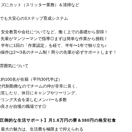
イズにカット（スリッター業務）＆清掃など
験でも大安心の3ステップ育成システム
】安全教育や会社についてなど、働く上での基礎から習得！
T】先輩がマンツーマンで指導◎まずは簡単な作業から挑戦！
】半年に1回の「作業認定」を経て、半年〜1年で独り立ち♪
の操作は2〜3名のチーム制！周りの先輩が必ずサポートします！
の雰囲気について
約100名が在籍（平均30代半ば）
の交代制勤務なのでチームの仲が非常に良く、
談笑したり、休日にキャンプやツーリング、
ウリング大会を楽しむメンバーも多数
の良さが自慢の職場です◎
圧倒的な生活サポート】月1.8万円の寮＆380円の格安社食
く最大の魅力は、生活費を極限まで抑えられる