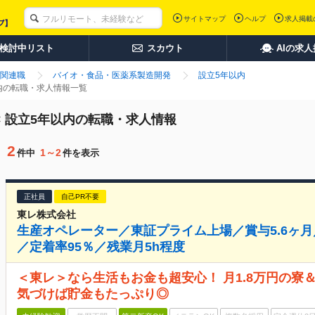
サイトマップ
ヘルプ
求人掲載
検討中リスト
スカウト
AIの求
関連職
バイオ・食品・医薬系製造開発
設立5年以内
以内の転職・求人情報一覧
× 設立5年以内の転職・求人情報
2
1～2
件中
件を表示
正社員
自己PR不要
東レ株式会社
生産オペレーター／東証プライム上場／賞与5.6ヶ月
／定着率95％／残業月5h程度
＜東レ＞なら生活もお金も超安心！ 月1.8万円の寮＆3
気づけば貯金もたっぷり◎