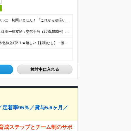
日
＜未経験・第二新卒、大歓迎！＞ これまでの経験やスキルは一切問いません！ 「これから頑張りたい」という意欲を重視した採用です◎ 【必須資格】 ・高卒以上の方 ＜こんな想いを持つ方を歓迎します！＞
◇月給205,100円～月給306,100円＋各種手当＋賞与年2回 ※一律支給：交代手当（2万5,000円）が月給に含まれます。 ※経験・能力を考慮したうえで決定 ※時間外手当は別途、全額支給 ※試
【勤務地はココ！】 東レ土浦工場 ◇住所：茨城県土浦市北神立町2-1 ★嬉しい【転勤なし】！腰を据えて働けます！ ＜気になるアクセス方法は？＞ 【マイカー・バイク通勤の方】 もちろん車通勤OK！（広
検討中に入れる
着率95％／賞与5.6ヶ月／
な育成ステップとチーム制のサポ