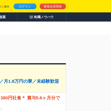
ログイン
新規会員登録
のご案内
人提案
転職ノウハウ
／月1.8万円の寮／未経験歓迎
80円社食＊ 賞与5.6ヶ月分で