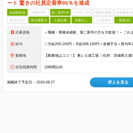
ート 驚きの社員定着率95％を達成
未経験歓迎
学歴不問
第二新卒OK
ベテランOK
複数名採用
完全週休2
休日120日
賞与複数月
上場企業
転勤なし
土日面接可
面接1回
応募資格
給与
勤務地
目安残業時間
10時間以内
求人を見る
掲載終了予定日：
2026.08.27