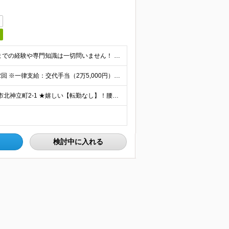
日
＜職種・業種未経験、第二新卒の方を大歓迎！＞ これまでの経験や専門知識は一切問いません！ 「東レで正社員として頑張りたい」という意欲を重視した採用です★ 【応募条件】 ・高卒以上の方 ＜こんな方を
◇月給205,100円～月給306,100円＋各種手当＋賞与年2回 ※一律支給：交代手当（2万5,000円）が月給に含まれます。 ※経験・能力を考慮したうえで決定 ※時間外手当は別途、全額支給 ※試
【勤務地はココ！】 東レ土浦工場 ◇住所：茨城県土浦市北神立町2-1 ★嬉しい【転勤なし】！腰を据えて働けます！ ＜気になるアクセス方法は？＞ 【マイカー・バイク通勤の方】 もちろん車通勤OK！（広
検討中に入れる