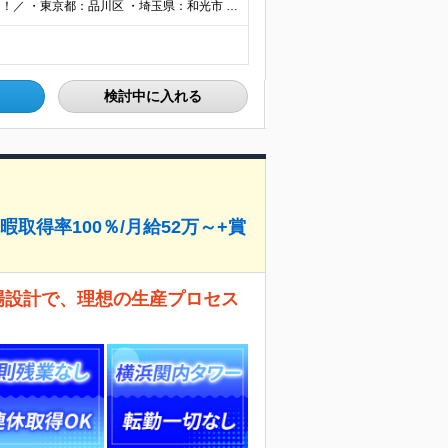
＼東京、埼玉、神奈川、愛知、大阪、京都で積極採用中！／ ・東京都：品川区 ・埼玉県：和光市 ・神奈川県：横浜市戸塚区、藤沢市 ・茨城県：つくば市 Lマイカー通勤OK！ ・愛知県：犬山市
検討中に入れる
取得率100％/月給52万～+賞
場設計で、理想の生産プロセス