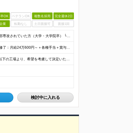
卒OK
ベテランOK
複数名採用
完全週休2日
企業
転勤なし
土日面接可
面接1回
【未経験OK！理系の知識を活かして働ける】 ・理系学部専攻されていた方（大学・大学院卒） └化学、応用化学、材料、バイオ、農学、環境など ・第二新卒OK ※大卒以上 ＼ こんな方を歓迎します ／
★家賃補助・住宅手当・食事補助あり ★賞与年2回 ■院修了：月給24万600円～＋各種手当＋賞与年2回 ■大卒：月給22万7000円～＋各種手当＋賞与年2回 ※年齢・経験を考慮の上、決定します ※
★在宅勤務制度あり×フレックス制 ★マイカー通勤OK 以下の工場より、希望を考慮して決定いたします。 【茨城工場】茨城県古河市北利根8-5 【三重工場】三重県伊賀市柘植町2700 ※頻繁ではあり
検討中に入れる