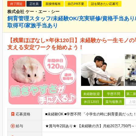
終了間近
正社員
面接情報有
自己PR不要
話を聞きたい応募可
株式会社 ケー・エー・シー
飼育管理スタッフ/未経験OK/充実研修/資格手当あり/
取得可/家族手当あり
【残業ほぼなし×年休120日】未経験から一生モノの
支える安定ワークを始めよう！
未経験歓迎
学歴不問
第二新
休日120日
賞与複数月
上場
応募資格
給与