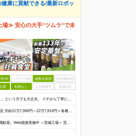
の健康に貢献できる/最新ロボッ
上場≫ 安心の大手"ツムラ"で未
卒OK
ベテランOK
複数名採用
完全週休2日
企業
転勤なし
土日面接可
面接1回
◆大型採用◆未経験歓迎◆高卒以上 「製造職は初めて…」という方でも大丈夫。 イチから丁寧にお教えしますのでご安心ください。 ＼こんなアナタにピッタリ／ ◎「人の健康に貢献したい」という想いがある
◆月収30万円以上可 ◆初年度年収400万円～500万円想定 月給21万7,080円～22万7,810円＋各種手当＋賞与年2回 ★「手当」や「賞与」が手厚いため、1年目未経験でも年収400万円以上
◆原則転勤なし◆マイカー通勤OK ◆UIターンや移住転職歓迎。Web面接実施中 ＜茨城工場＞ 茨城県稲敷郡阿見町吉原3586 ┗クリーンで働きやすいのが魅力です。 ★豊かな自然と便利な生活環境が調