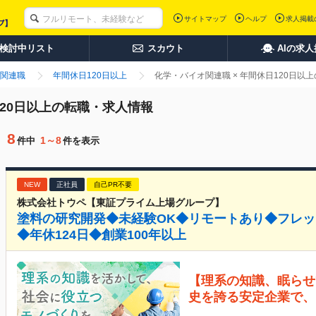
サイトマップ
ヘルプ
求人掲載
検討中リスト
スカウト
AIの求
関連職
年間休日120日以上
化学・バイオ関連職 × 年間休日120日以
120日以上の転職・求人情報
8
1～8
件中
件を表示
NEW
正社員
自己PR不要
株式会社トウペ【東証プライム上場グループ】
塗料の研究開発◆未経験OK◆リモートあり◆フレ
◆年休124日◆創業100年以上
【理系の知識、眠らせ
史を誇る安定企業で、