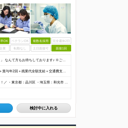
卒OK
ベテランOK
複数名採用
完全週休2日
企業
転勤なし
土日面接可
面接1回
■未経験OK ■学歴不問 「小学生の時に飼育委員だった！」 なんて方もお待ちしております♪ ※ご自宅でのペット飼育について※ ご自宅でげっ歯類・ウサギのペット飼育を禁止しております。当社業務では清
★賞与年2回あり★ 【未経験の方】月給20万7,750円～＋賞与年2回＋残業代全額支給＋交通費支給 【生物系大卒の方】月給21万3,750円～＋賞与年2回＋残業代全額支給＋交通費支給 ★手当が充実
＼東京、埼玉、神奈川、愛知、大阪、京都で積極採用中！／ ・東京都：品川区 ・埼玉県：和光市 ・神奈川県：横浜市戸塚区、藤沢市 ・茨城県：つくば市 Lマイカー通勤OK！ ・愛知県：犬山市
検討中に入れる