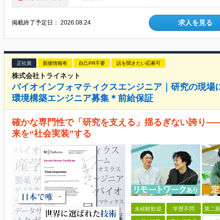
求人を見る
掲載終了予定日：
2026.08.24
正社員
面接情報有
自己PR不要
話を聞きたい応募可
株式会社トライネット
バイオインフォマティクスエンジニア｜研究の現場に
環境構築エンジニア募集＊前給保証
確かな専門性で「研究を支える」揺るぎない誇り―
来を“社会実装”する
未経験歓迎
学歴不問
第二新