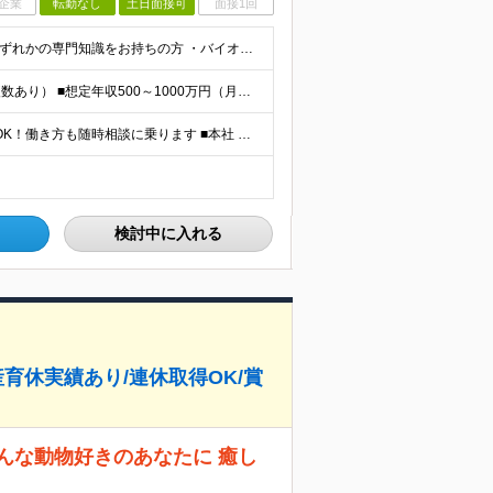
企業
転勤なし
土日面接可
面接1回
【20代～活躍している社員も！】 ■学歴不問 ■以下のいずれかの専門知識をお持ちの方 ・バイオインフォマティクス ・メディカルインフォマティクス ・医療／ライフサイエンス ◎下記へ興味のある方も大歓
◎前職以上の給与保障（前職から月5万以上UPの実例複数あり） ■想定年収500～1000万円（月給制もしくは年俸制にて選択可） ■月給35万円～＋賞与（給与制／メンバーのみ）＋業績賞与（15期以上連続
★会社としてリモート比率は50％！ ★遠方からの応募OK！働き方も随時相談に乗ります ■本社 東京都千代田区麹町4-2 麹町ミッドスクエア4F ◎2024年12月に移転したばかりのキレイなオフィス！
検討中に入れる
産育休実績あり/連休取得OK/賞
んな動物好きのあなたに 癒し