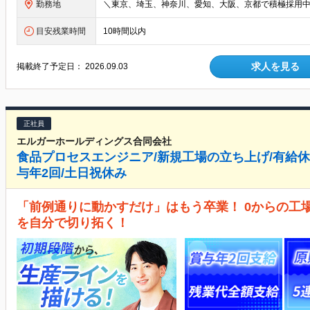
勤務地
目安残業時間
10時間以内
求人を見る
掲載終了予定日：
2026.09.03
正社員
エルガーホールディングス合同会社
食品プロセスエンジニア/新規工場の立ち上げ/有給休暇
与年2回/土日祝休み
「前例通りに動かすだけ」はもう卒業！ 0からの工
を自分で切り拓く！