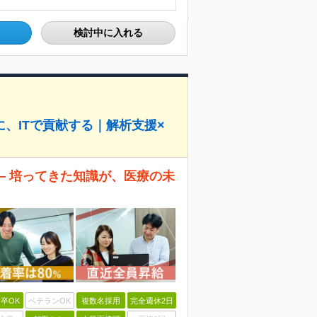
検討中に入れる
、ITで貢献する｜解析支援×
― 培ってきた知識が、医療の未
卒OK
ベテランOK
複数名採用
完全週休2日