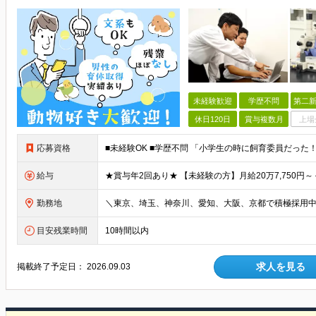
未経験歓迎
学歴不問
第二新
休日120日
賞与複数月
上場
応募資格
給与
勤務地
目安残業時間
10時間以内
求人を見る
掲載終了予定日：
2026.09.03