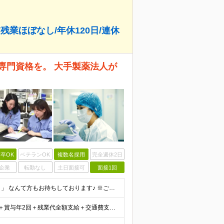
残業ほぼなし/年休120日/連休
専門資格を。 大手製薬法人が
卒OK
ベテランOK
複数名採用
完全週休2日
企業
転勤なし
土日面接可
面接1回
■未経験OK ■学歴不問 「小学生の時に飼育委員だった！」 なんて方もお待ちしております♪ ※ご自宅でのペット飼育について※ ご自宅でげっ歯類・ウサギのペット飼育を禁止しております。当社業務では清
★賞与年2回あり★ 【未経験の方】月給20万7,750円～＋賞与年2回＋残業代全額支給＋交通費支給 【生物系大卒の方】月給21万3,750円～＋賞与年2回＋残業代全額支給＋交通費支給 ★手当が充実