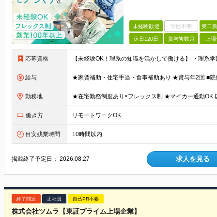
未経験歓迎
学歴不問
第二新
休日120日
賞与複数月
上場
応募資格
給与
勤務地
働き方
リモートワークOK
目安残業時間
10時間以内
求人を見る
掲載終了予定日：
2026.08.27
終了間近
正社員
自己PR不要
株式会社ツムラ【東証プライム上場企業】