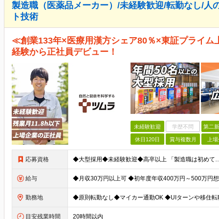
製造職（医薬品メーカー）/未経験歓迎/転勤なし/人
ト技術
≪創業133年×医療用漢方シェア80％×東証プライム
経験から正社員デビュー！
未経験歓迎
学歴不問
第二新
休日120日
賞与複数月
上場
応募資格
給与
勤務地
目安残業時間
20時間以内