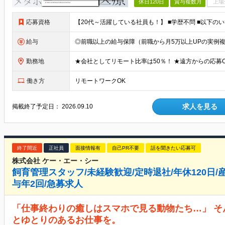
休日120日
賞与複数月
上場
応募資格
給与
勤務地
働き方
リモートワークOK
求人を見る
掲載終了予定日：
2026.09.10
終了間近
正社員
面接情報有
自己PR不要
話を聞きたい応募可
株式会社 ケー・エー・シー
飼育管理スタッフ/未経験歓迎/定時退社/年休120日/
与年2回/急募求人
「仕事終わりの癒しはスマホで見る動物たち…」 そ
とゆとりのあるお仕事を。