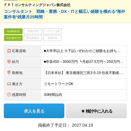
ＦＰＴコンサルティングジャパン株式会社
コンサルタント 戦略・業務・DX・ITと幅広い経験を積める*海外
案件有*残業月25時間
未経験歓迎
学歴不問
ベテランOK
完全週休2日
賞与複数月
面接1回
応募資格
■大学卒以上 ※下記いずれかのご経験をお持ちの方 ■プロジェクト管理・IT企画、PMOなどの経験 ■システム構築経験（アプリ開発、DB構築、基盤構築、各種パッケージ導入など） ■事業企画、サービス企画
給与
■年収450～3000万円 ┗月給37.5万円～250万円 ※希望・ご経験・スキルに応じて決定します ※試用期間6ヶ月/雇用形態・給与・待遇に差異はありません ※上記給与に月40時間分の固定残業代(1
勤務地
【日本本社】 東京都港区三田3-5-19 住友不動産東京三田ガーデンタワー33階 またはFPTジャパングループ各支店又は顧客先 ※転勤はありません
働き方
リモートワークOK
残業時間
30時間以内
求人を見る
検討中に入れる
掲載終了予定日：
2027.04.19