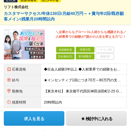
正社員
面接情報有
自己PR不要
リフト株式会社
カスタマーサクセス/年休130日/月給40万円～＋賞与年2回/既存顧
客メイン/残業月20時間以内
＼企業からもグローバル人材からも感謝される／
人材業界での経験が"誰かの人生を変える力"に！
未経験歓迎
学歴不問
ベテランOK
完全週休2日
賞与複数月
面接1回
応募資格
◆社会人経験3年以上 ◆人材業界での経験をお持ちの方（2年以上） ◆学歴不問 ＼こんな方をお待ちしています／ ・当社のビジョンに共感していただける方 ・多様性を良しとする感性をお持ちの方 ・トラブル
給与
★インセンティブ1回につき70万～80万円の支給実績も！ ■月給40万円～45万円＋賞与（インセンティブ）年2回 ※給与は経験・スキルを考慮のうえ決定します。 ※上記には、固定残業代（月30時間分／
勤務地
【東京本社】 東京都千代田区神田須田町2-25 GYB秋葉原11F ※変更の範囲：上記を除く当社関連勤務地（東京都千代田区及び大阪営業所）
残業時間
20時間以内
求人を見る
検討中に入れる