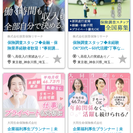
株式会社損害保険リサーチ
株式会社損害保険リサーチ
保険調査スタッフ◆金融・保
保険調査スタッフ◆未経験
険業界経験者歓迎！*事前講習
OK*30代～60代活躍*丁寧な講
あり*30代～60代活躍*調査は
習・サポートあり*原則直行直
＼高収入の実績あり／ なかには年収1000万円を超える方もいらっしゃいます！ 【完全出来高報酬制】 ★仕事に慣れるまで収入をサポート 1か月目：報酬が通常の2倍 2か月目：報酬が通常の1.5倍 ※災害に関する業務については、収入サポートの対象外 ※試用期間はありません ＊＊＊業務報酬の例＊＊＊ ・事故原因調査（4箇所確認）…1万5000円～ ・有無責／不正請求疑義調査（自動車案件）…2万円～ ・医療調査（1箇所確認）…1万7000円～ ・書類取付（1箇所訪問）…3000円～ ※上記は目安になります ※実際の報酬は業務報酬に応じた個々のスキル・実績を加味したものになります
＼高収入の実績あり／ なかには年収1000万円を超えるスペシャリストもいらっしゃいます！ 【完全出来高報酬制】 ★仕事に慣れるまで収入をサポート 1か月目：報酬が通常の2倍 2か月目：報酬が通常の1.5倍 ※災害に関する業務については、収入サポートの対象外 ※試用期間はありません ＊＊＊業務報酬の例＊＊＊ ・事故原因調査（4箇所確認）…1万5000円～ ・有無責／不正請求疑義調査（自動車案件）…2万円～ ・医療調査（1箇所確認）…1万7000円～ ・書類取付（1箇所訪問）…3000円～ ※上記は目安になります ※実際の報酬は業務報酬に応じた個々のスキル・実績を加味したものになります
原則直行直帰*高収入可
帰／全国募集・業務委託
東京都_神奈川県_埼玉県_千葉県_大阪府_愛知県_北海道_青森県_岩手県_宮城県_秋田県_山形県_福島県_茨城県_栃木県_群馬県_新潟県_山梨県_長野県_富山県_石川県_福井県_静岡県_岐阜県_三重県_兵庫県_京都府_滋賀県_奈良県_和歌山県_広島県_岡山県_鳥取県_島根県_山口県_徳島県_香川県_愛媛県_高知県_福岡県_熊本県_佐賀県_長崎県_大分県_宮崎県_鹿児島県_沖縄県
東京都_神奈川県_埼玉県_千葉県_大阪府_愛知県_北海道_青森県_岩手県_宮城県_秋田県_山形県_福島県_茨城県_栃木県_群馬県_新潟県_山梨県_長野県_富山県_石川県_福井県_静岡県_岐阜県_三重県_兵庫県_京都府_滋賀県_奈良県_和歌山県_広島県_岡山県_鳥取県_島根県_山口県_徳島県_香川県_愛媛県_高知県_福岡県_熊本県_佐賀県_長崎県_大分県_宮崎県_鹿児島県_沖縄県
大同生命保険株式会社
大同生命保険株式会社
企業福利厚生プランナー｜未
企業福利厚生プランナー｜未