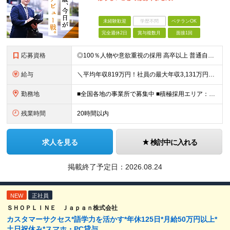
未経験歓迎
学歴不問
ベテランOK
完全週休2日
賞与複数月
面接1回
応募資格
◎100％人物や意欲重視の採用 高卒以上 普通自動車第一種運転免許取得者（AT限定可） ★職歴は全く問いません！ 前向きにコツコツと向き合える方であれば結果がついてくるお仕事です。 現職・無職、正社
給与
＼平均年収819万円！社員の最大年収3,131万円／ ＼2人に1人が年収700万円以上／ ＼5人に1人が年収1,000万円以上！／ 固定給だけで、年収524万円も可能！ インセンティブだけでなく固定給
勤務地
■全国各地の事業所で募集中 ■積極採用エリア：東京・神奈川・埼玉・千葉・愛知 ※希望の勤務地で働ける！通勤可能な事業所を選定していきます ※地元に戻って働きたいUターン希望者も歓迎します！ ※社用車を
残業時間
20時間以内
求人を見る
検討中に入れる
掲載終了予定日：
2026.08.24
NEW
正社員
ＳＨＯＰＬＩＮＥ Ｊａｐａｎ株式会社
カスタマーサクセス*語学力を活かす*年休125日*月給50万円以上*
土日祝休み*スマホ・PC貸与