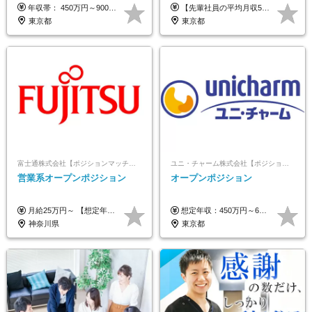
残業なし/4,50代も活躍/ブラン
年収帯： 450万円～900万円 ※経験・スキルを考慮の上、決定します。
【先輩社員の平均月収50万円】 月給30万円以上+インセンティブ+その他手当 ※経験・スキルを考慮の上で給与を決定します ※上記には5万円（月20時間分）のみなし残業代と一律手当（営業手当4万円、能力評価手当4万円）を含みます ※上記を超える残業代は別途全額支給します ※試用期間：3ヶ月あり（試用期間中の待遇に差異なし）
ク可/面接1回
東京都
東京都
富士通株式会社【ポジションマッチ登録】
ユニ・チャーム株式会社【ポジションマッチ登録】
営業系オープンポジション
オープンポジション
月給25万円～ 【想定年収】 400万円～1000万円（残業代及び諸手当込） ※ご経験、前年収、ご年齢に応じて決定します。
想定年収：450万円～650万円 ※経験・能力を考慮の上、規定により優遇いたします ※試用期間6ヵ月（その間の給与・待遇に変動はありません）
神奈川県
東京都