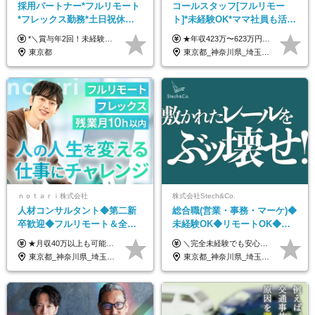
採用パートナー*フルリモート
コールスタッフ[フルリモー
*フレックス勤務*土日祝休み*
ト]*未経験OK*ママ社員も活躍
月給28万円～*産育休取得実績
中*ブランクOK*全国どこでも
*＼賞与年2回！未経験から月給28万円スタート／* ★昇給年12回あり！随時昇給のチャンス ◆月給28万～40万円＋賞与年2回＋各種インセンティブ ※経験・スキルを考慮の上、決定します ※試用期間6ヶ月間あり（期間中は月給26万円～になります。その他待遇等に差異はありません） ※月給には月35時間分の固定残業代含む（月5万4800円/超過分別途支給） ※ほとんどのメンバーが残業ゼロです！フレックスタイム制のため、自分の生活に合わせて調整できます。 ＼希望性で土曜日出勤あり／ お客様より「土曜日に応募者の対応をしてほしい」という ご要望を受けた際に、応募者対応⇒求職者との メッセージのやり取りなど、対応が発生する場合があります。 ※土曜日に出勤いただく場合は ・2時間稼働：4500円 ・4時間稼働：9000円 の給与が発生。勤務時間が4時間超えることは原則ありません。 短期間で高い給与をGETできるチャンスです♪
★年収423万〜623万円のモデルあり（想定時間外手当10時間分含む） ★半年に一度ドカンと支給のボーナスあり（半年に1度最大150万円） 月給25万円〜＋各種手当＋インセンティブ ＊リモートワーク手当（4000円/月） ＊リモートワーク一時金（1万5000円） ＊残業手当全額支給 ※経験・スキルにより月給を決定します ※試用期間：2ヵ月あり。期間中の雇用形態・給与・待遇に変更はありません 《頑張りはインセンティブとして還元！》 当社は5段階の評価制度を導入。 半期に1回の評価で最高ランク（5点）を獲得したメンバーには、 150万円のインセンティブを支給！ これが半年に一度のインセンティブとして支給されるため、 成果を出した分だけまとまった収入を得られる仕組みです。 【固定残業代について】 なし（残業代は、実際の労働時間に応じて別途全額支給）
あり*年間休日120日
働ける
東京都
東京都_神奈川県_埼玉県_千葉県_大阪府_愛知県_北海道_青森県_岩手県_宮城県_秋田県_山形県_福島県_茨城県_栃木県_群馬県_新潟県_山梨県_長野県_富山県_石川県_福井県_静岡県_岐阜県_三重県_兵庫県_京都府_滋賀県_奈良県_和歌山県_広島県_岡山県_鳥取県_島根県_山口県_徳島県_香川県_愛媛県_高知県_福岡県_熊本県_佐賀県_長崎県_大分県_宮崎県_鹿児島県_沖縄県
ｎｏｔａｒｉ株式会社
株式会社Stech&Co.
人材コンサルタント◆第二新
総合職(営業・事務・マーケ)◆
卒歓迎◆フルリモート＆全国
未経験OK◆リモートOK◆学
から勤務OK◆残業月10h以内
歴不問◆20代活躍中！
★月収40万以上も可能！ ★能力・スキル・経験を考慮した年収額を設定します ★年功序列ではなく、チャレンジを評価して給与に反映！ ■月給20万円～40万円＋決算賞与 ※経験・スキルを考慮のうえ決定します ※給与にはみなし残業代40時間分を含む。そのほか詳細に関しては別途面接時にご説明します ※試用期間3ヵ月あり。期間中の雇用形態・条件などに差異はありません
＼完全未経験でも安心して年収UP可能です！／ -------------- 【1】営業 月給25万円～80万円＋賞与 【2】事務 月給21万円～50万円＋賞与 【3】マーケ 月給25万円～80万円＋賞与 ※試用期間3ヶ月間の待遇に変動はありません。 ※みなし残業代(月20時間分29,725円～)を含む。（※超過分は追加支給）
◆フレックス制
東京都_神奈川県_埼玉県_千葉県_大阪府_愛知県_北海道_青森県_岩手県_宮城県_秋田県_山形県_福島県_茨城県_栃木県_群馬県_新潟県_山梨県_長野県_富山県_石川県_福井県_静岡県_岐阜県_三重県_兵庫県_京都府_滋賀県_奈良県_和歌山県_広島県_岡山県_鳥取県_島根県_山口県_徳島県_香川県_愛媛県_高知県_福岡県_熊本県_佐賀県_長崎県_大分県_宮崎県_鹿児島県_沖縄県
東京都_神奈川県_埼玉県_千葉県_大阪府_愛知県_北海道_青森県_岩手県_宮城県_秋田県_山形県_福島県_茨城県_栃木県_群馬県_新潟県_山梨県_長野県_富山県_石川県_福井県_静岡県_岐阜県_三重県_兵庫県_京都府_滋賀県_奈良県_和歌山県_広島県_岡山県_鳥取県_島根県_山口県_徳島県_香川県_愛媛県_高知県_福岡県_熊本県_佐賀県_長崎県_大分県_宮崎県_鹿児島県_沖縄県