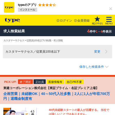
typeのアプリ
インストール
ログイン
会員登録
検討中(
0
)
MENU
4
求人検索結果
件中
1～4
件表示
カスタマーサクセス × 従業員100名以下の転職・求人情報
カスタマーサクセス／従業員100名以下
変更
保存した検索条件
PICK UP!
終了間近
正社員
面接情報有
自己PR不要
東建コーポレーション株式会社【東証プライム・名証プレミア上場】
企画営業｜未経験OK｜40～50代入社多数｜2人に1人が年収700万
円｜退職金制度有
40代未経験スタートの新人が活躍する。 当社で
は珍しいことではありません。