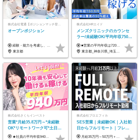
株式会社電通【ポジションマッチ登録】
株式会社HRエイド
オープンポジション
メンズクリニックのカウンセ
ラー/未経験OK/平均年収750万
円/4人に1人が年収1000万円超
経験・能力を考慮し、当社規定により決定します。 ▼参考情報 ------------ 年収イメージ：500万～1500万
■営業の平均年収は720万円！ ■4人に1人が年収1000万円超え 月給27万円～100万円+インセンティブ(平均月20～40万円程) ＜インセンティブ制度について＞ 当社では創業以来、頑張ったらその分稼げる環境づくりに注力。カウンセラー部署では、個人の成約金額・チームの成果・事業部の売上利益を掛け合わせる新しいインセンティブ制度を導入しました。あなたの頑張り次第で毎月高インセンティブが実現できる体制です！ ※上記金額には固定残業代（35,500円以上～・30時間分）が含まれます。時間超過分は追加支給します。 ※試用期間3か月あり。研修期間3か月中は、月給25万円～30万円になります。(固定残業代：35,500円～・23h分を含む) ※インセンティブの一部は、研修期間中から支給されます。その他待遇の差異はありません。
え/成約率90％
東京都
東京都_神奈川県_埼玉県_千葉県_大阪府_愛知県_北海道_宮城県_栃木県_群馬県_静岡県_兵庫県_京都府_岡山県_熊本県
株式会社さくらインベスト
株式会社プロエフィカ
営業*月給35.8万円～*未経験
SES営業｜未経験OK｜入社初
OK*リモートワーク可*土日祝
日からフルリモート｜フレッ
休み*年休123日以上*転職者全
クス可｜残業月平均10h以下｜
★社員の平均年収940万円（※2025年11月時点） ★転職者は全員収入アップを実現 ★入社半年で昇給した実績あり！ 【営業未経験】 月給35万8,000円～（固定残業代含む）＋インセンティブ ＋賞与年2回 【管理職候補】 月給40万円～100万円＋インセンティブ＋賞与年2回 ※固定残業代は、時間外労働の有無にかかわらず月25時間分（月5万8,000円～）を支給します。 ※上記を超える時間外労働分は、別途追加で支給します。 ＼月給額が高い理由について／ 当社が扱うのは、1件あたり100万円以上となる高単価な金融商品です。 そのため月給ベースも高く設定して社員に還元しています。 ＜試用期間中の給与＞※営業未経験の方 試用期間2カ月あり。 月給25万円＋営業手当5万円（資格取得後より日割り支給） ※残業代は別途全額支給します。 ※その他の待遇に差異はありません。 ★時短勤務も可能です ・7時間勤務：月給26万2,500円～＋インセンティブ＋賞与（年2回） ・6時間勤務：月給24万円～＋インセンティブ＋賞与（年2回） （時短勤務例）9:00-16:00、10:00-17:00など
月給35万円～50万円＋交通費 ◎経験やスキルを考慮し、最大限優遇します ◎上記月給は固定残業代月40時間分(月10万9,375～)を含みます。残業時間が超過した場合はその分追加支給します ◎試用期間6カ月あり(給与や待遇は同じです)
員が収入UP
事業立ち上げメンバー