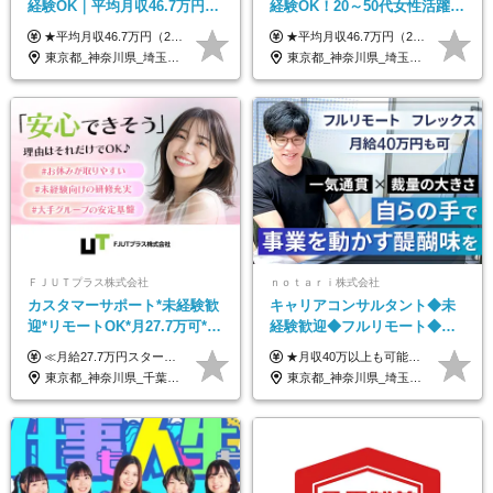
経験OK｜平均月収46.7万円｜
経験OK！20～50代女性活躍｜
リモートOK｜残業ほぼなし｜
リモートOK｜平均月収46.7万
★平均月収46.7万円（2024年度実績） ★安心の固定給＋賞与年2回＋インセンティブ！手当も充実 月給21万円～23万円＋諸手当＋インセンティブ＋賞与年2回 ※給与は年間平均の税込定例給与です。賞与は含みません。 ※約3週間の研修期間中は日当8000円を支給いたします。 ※試用期間6ヵ月あり（期間中の条件変更なし） ◆東京・神奈川・千葉・埼玉・愛知（一部）・京都・大阪・兵庫（一部）：月給23万円以上 ◆静岡（一部）・三重・岐阜：月給22万円以上 ◆上記以外の地域：月給21万円以上
★平均月収46.7万円（2024年度実績） ★安心の固定給＋賞与年2回＋インセンティブ！手当も充実 月給21万円～23万円＋諸手当＋インセンティブ＋賞与年2回 ※給与は年間平均の税込定例給与です。賞与は含みません。 ※約3週間の研修期間中は日当8000円を支給いたします。 ※試用期間6ヵ月あり（期間中の条件変更なし） ◆東京・神奈川・千葉・埼玉・愛知（一部）・京都・大阪・兵庫（一部）：月給23万円以上 ◆静岡（一部）・三重・岐阜：月給22万円以上 ◆上記以外の地域：月給21万円以上
転勤なし｜女性活躍中
｜子育て＆介護支援◎
東京都_神奈川県_埼玉県_千葉県_大阪府_愛知県_北海道_青森県_岩手県_宮城県_秋田県_山形県_福島県_茨城県_栃木県_群馬県_新潟県_山梨県_長野県_富山県_石川県_福井県_静岡県_岐阜県_三重県_兵庫県_京都府_滋賀県_奈良県_和歌山県_広島県_岡山県_鳥取県_島根県_山口県_徳島県_香川県_愛媛県_高知県_福岡県_熊本県_佐賀県_長崎県_大分県_宮崎県_鹿児島県_沖縄県
東京都_神奈川県_埼玉県_千葉県_大阪府_愛知県_北海道_青森県_岩手県_宮城県_秋田県_山形県_福島県_茨城県_栃木県_群馬県_新潟県_山梨県_長野県_富山県_石川県_福井県_静岡県_岐阜県_三重県_兵庫県_京都府_滋賀県_奈良県_和歌山県_広島県_岡山県_鳥取県_島根県_山口県_徳島県_香川県_愛媛県_高知県_福岡県_熊本県_佐賀県_長崎県_大分県_宮崎県_鹿児島県_沖縄県
ＦＪＵＴプラス株式会社
ｎｏｔａｒｉ株式会社
カスタマーサポート*未経験歓
キャリアコンサルタント◆未
迎*リモートOK*月27.7万可*賞
経験歓迎◆フルリモート◆フ
与年2回*転勤なし*連休
レックス制◆10時出勤・16時
≪月給27.7万円スタートも可／賞与年2回≫ ■月給21万円～27.7万円＋各種手当＋賞与年2回 ※給与は勤務地に応じて変更します ※年齢や経験・スキルなどを考慮して決定します ※時間外手当は全額支給 ※上記は初年度の月給となります ※試用期間3ヶ月（その他待遇に差異はありません） 【固定残業代について】 なし（残業代は、実際の労働時間に応じて別途全額支給）
★月収40万以上も可能！ ★能力・スキル・経験を考慮した年収額を設定します ■月給20万円～40万円＋決算賞与 ※経験・スキルを考慮のうえ決定します ※給与にはみなし残業代40時間分を含む。そのほか詳細に関しては別途面接時にご説明します ※試用期間3ヵ月あり。期間中の雇用形態・条件などに差異はありません
OK/ZE010232
退勤も可◆残業月10時間以内
東京都_神奈川県_千葉県_大阪府_愛知県_北海道_長野県_石川県_広島県_福岡県
東京都_神奈川県_埼玉県_千葉県_大阪府_愛知県_北海道_青森県_岩手県_宮城県_秋田県_山形県_福島県_茨城県_栃木県_群馬県_新潟県_山梨県_長野県_富山県_石川県_福井県_静岡県_岐阜県_三重県_兵庫県_京都府_滋賀県_奈良県_和歌山県_広島県_岡山県_鳥取県_島根県_山口県_徳島県_香川県_愛媛県_高知県_福岡県_熊本県_佐賀県_長崎県_大分県_宮崎県_鹿児島県_沖縄県