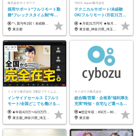
株式会社サイヨウブ
TDCX Japan株式会社
採用サポート*フルリモート勤
テクニカルサポート/未経験
務*フレックスタイム制*年休
OK/フルリモート/月収31万円
120日*土日祝休み*残業ほぼな
可/月最大3万のインセンティ
*＼賞与年2回！未経験から月給28万円スタート／* ◆月給28万～40万円＋賞与年2回＋各種インセンティブ ※経験・スキルを考慮の上、決定します ※試用期間6ヶ月間あり（期間中は月給26万円～になります。その他待遇等に差異はありません） ※月給には月35時間分の固定残業代含む（月5万4800円/超過分別途支給） ※ほとんどのメンバーが残業ゼロです！フレックスタイム制のため、自分の生活に合わせて調整できます。 ＼希望性で土曜日出勤あり／ お客様より「土曜日に応募者の対応をしてほしい」という ご要望を受けた際に、応募者対応⇒求職者との メッセージのやり取りなど、対応が発生する場合があります。 ※土曜日に出勤いただく場合は ・2時間稼働：4500円 ・4時間稼働：9000円 の給与が発生。勤務時間が4時間超えることは原則ありません。 短期間で高い給与をGETできるチャンスです♪
★月収31万円可 ★毎月「最大3万円」のインセンティブあり 月給266,228円～＋スキル手当（15,000円）＋インセンティブ（月最大3万円） ※月給例（月額最大額）：281,228 円＋残業代発生分 インセンティブを最大まで取得できた場合は、月額最大額：311,228円＋残業代発生分 となります ※経験・スキルなどを考慮し決定します ※残業代は1分単位で支給 ※試用期間3ヵ月あり（契約社員期間も給与・待遇に変更なし） ※インセンティブは効率性、顧客満足、勤怠状況等の結果により毎月金額が決定されます。 ＼”頑張り”はインセンティブで還元！／ 入社3ヶ月目から、目標数字やKPI、勤怠状況、お客様アンケートなどをもとに評価をスタート。 最短4ヶ月目にはインセンティブの支給も可能です！
し*育児中社員8割以上
ブ支給/平均年齢33歳
東京都
東京都_神奈川県_埼玉県_千葉県_大阪府_愛知県_北海道_青森県_岩手県_宮城県_秋田県_山形県_福島県_茨城県_栃木県_群馬県_新潟県_山梨県_長野県_富山県_石川県_福井県_静岡県_岐阜県_三重県_兵庫県_京都府_滋賀県_奈良県_和歌山県_広島県_岡山県_鳥取県_島根県_山口県_徳島県_香川県_愛媛県_高知県_福岡県_熊本県_佐賀県_長崎県_大分県_宮崎県_鹿児島県_沖縄県
ミイダス株式会社【東証プライム上場パーソルグループ】
サイボウズ株式会社
インサイドセールス【フルリ
総合職/営業・企画系*福利厚生
モート/全国どこでも働ける】
充実*時短・在宅など選べる働
未経験OK*土日祝休み*残業少
き方*賞与年2回
★年収423万〜623万円のモデルあり（想定時間外手当10時間分含む） ★半年に一度ドカンと支給のボーナスあり（半年に1度最大150万円） 月給25万円〜＋各種手当＋インセンティブ ＊リモートワーク手当（4000円/月） ＊リモートワーク一時金（1万5000円） ＊残業手当全額支給 ※経験・スキルにより月給を決定します ※試用期間：2ヵ月あり。期間中の雇用形態・給与・待遇に変更はありません 《頑張りはインセンティブとして還元！》 当社は5段階の評価制度を導入。 半期に1回の評価で最高ランク（5点）を獲得したメンバーには、 150万円のインセンティブを支給！ これが半年に一度のインセンティブとして支給されるため、 成果を出した分だけまとまった収入を得られる仕組みです。 【固定残業代について】 なし（残業代は、実際の労働時間に応じて別途全額支給）
■想定年収：450万～800万円（基本給12ヶ月分＋賞与2ヶ月分） ※上記想定年収はフルタイムの働き方を想定しています。 それ以外の働き方（勤務日数、時短、固定残業時間数の変更など）の場合 上記想定年収の支給を確約するものではありません ※賞与は全社の業績に応じて変動の可能性があります ※ご経験・スキルを考慮のうえ、当社規定により優遇します （試用期間3ヶ月有/給与・待遇に差異なし） ■昇給年1回 ■賞与年2回（2月・8月）
なめ*在宅勤務手当あり
東京都_神奈川県_埼玉県_千葉県_大阪府_愛知県_北海道_青森県_岩手県_宮城県_秋田県_山形県_福島県_茨城県_栃木県_群馬県_新潟県_山梨県_長野県_富山県_石川県_福井県_静岡県_岐阜県_三重県_兵庫県_京都府_滋賀県_奈良県_和歌山県_広島県_岡山県_鳥取県_島根県_山口県_徳島県_香川県_愛媛県_高知県_福岡県_熊本県_佐賀県_長崎県_大分県_宮崎県_鹿児島県_沖縄県
東京都