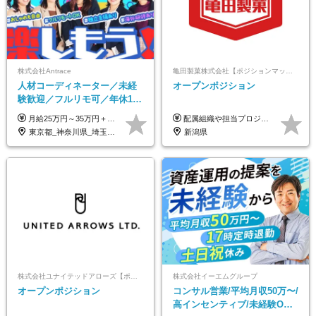
株式会社Antrace
亀田製菓株式会社【ポジションマッチ登録】
人材コーディネーター／未経
オープンポジション
験歓迎／フルリモ可／年休127
日／おしゃれ自由／海外研修
月給25万円～35万円＋インセンティブ 未経験者：月給25万円～＋インセンティブ 経験者：月給35万円～＋インセンティブ （※経験者は営業経験5年以上の方を想定） ※経験・スキルなどを考慮のうえ、決定します ※時間外手当は別途全額支給します
配属組織や担当プロジェクトにより異なります。 想定年収：400万円～1000万円 ※ご経験やスキルに応じて決定します。 ※上記想定年収はあくまでも目安の金額であり、 選考を通じて上下する可能性があります。
年10回／美容・サウナ割あり
東京都_神奈川県_埼玉県_千葉県_大阪府_愛知県_北海道_青森県_岩手県_宮城県_秋田県_山形県_福島県_茨城県_栃木県_群馬県_新潟県_山梨県_長野県_富山県_石川県_福井県_静岡県_岐阜県_三重県_兵庫県_京都府_滋賀県_奈良県_和歌山県_広島県_岡山県_鳥取県_島根県_山口県_徳島県_香川県_愛媛県_高知県_福岡県_熊本県_佐賀県_長崎県_大分県_宮崎県_鹿児島県_沖縄県
新潟県
株式会社ユナイテッドアローズ【ポジションマッチ登録】
株式会社イーエムグループ
オープンポジション
コンサル営業/平均月収50万〜/
高インセンティブ/未経験OK/