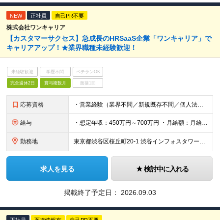
NEW
正社員
自己PR不要
株式会社ワンキャリア
【カスタマーサクセス】急成長のHRSaaS企業「ワンキャリア」で
キャリアアップ！★業界職種未経験歓迎！
未経験歓迎
学歴不問
ベテランOK
完全週休2日
賞与複数月
面接1回
応募資格
・営業経験（業界不問／新規既存不問／個人法人不問） ※経験年数よりも、経験の濃さやスキル、パーソナリティを重視します ≪求める人物像≫ ・ホスピタリティがあり、丁寧なコミュニケーションが取れる方 ・
給与
・想定年収：450万円～700万円 ・月給額：月給300,000円～466,700円 ・みなし残業代：45時間分（79,000円～122,000円） --------------- 昇給年2回・賞与年
勤務地
東京都渋谷区桜丘町20-1 渋谷インフォスタワー16階 ★原則出社ですが、リモートワークは週1まで可能です。 （変更の可能性）上記を除く当社関連勤務地
求人を見る
検討中に入れる
掲載終了予定日：
2026.09.03