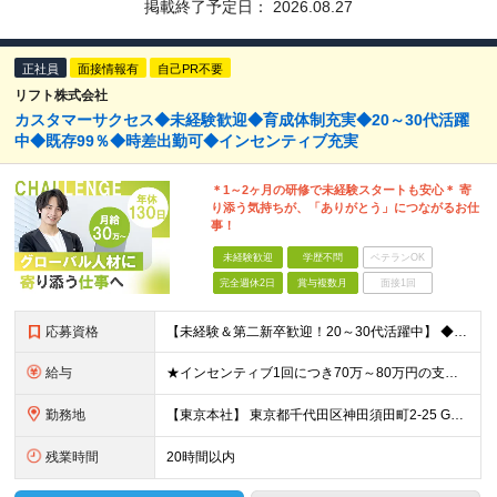
掲載終了予定日：
2026.08.27
正社員
面接情報有
自己PR不要
リフト株式会社
カスタマーサクセス◆未経験歓迎◆育成体制充実◆20～30代活躍
中◆既存99％◆時差出勤可◆インセンティブ充実
＊1～2ヶ月の研修で未経験スタートも安心＊ 寄
り添う気持ちが、「ありがとう」につながるお仕
事！
未経験歓迎
学歴不問
ベテランOK
完全週休2日
賞与複数月
面接1回
応募資格
【未経験＆第二新卒歓迎！20～30代活躍中】 ◆学歴不問 ◆社会人経験が1年以上ある方（職種・業種は不問） ◆普通自動車免許（AT限定可）必須 ＼こんな方をお待ちしています／ ・当社のビジョンに共感
給与
★インセンティブ1回につき70万～80万円の支給実績も！ ■月給30万円～40万円＋賞与（インセンティブ）年2回 ※上記には、固定残業代（月30時間分／54,800円～73,000円）を含んでいます
勤務地
【東京本社】 東京都千代田区神田須田町2-25 GYB秋葉原11F ※変更の範囲：上記を除く当社関連勤務地（東京都千代田区及び大阪営業所）
残業時間
20時間以内