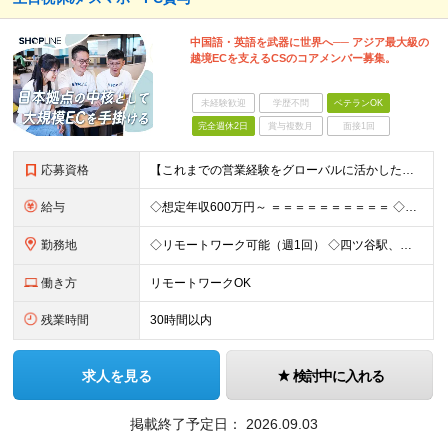
中国語・英語を武器に世界へ── アジア最大級の
越境ECを支えるCSのコアメンバー募集。
未経験歓迎
学歴不問
ベテランOK
完全週休2日
賞与複数月
面接1回
応募資格
【これまでの営業経験をグローバルに活かしたい方】 ●EC業界エコシステムへの深い理解、および関連する人脈 ●新規開拓、商談推進、パートナー管理の経験 ●英語または中国語：ビジネスコミュニケーションが可
給与
◇想定年収600万円～ ＝＝＝＝＝＝＝＝＝＝ ◇月給50万円以上 ※固定残業代20時間分（月67,600円～）を含む ┗上記を超える時間外労働分は追加で支給 ※経験やスキルを考慮し決定します。 ※試用
勤務地
◇リモートワーク可能（週1回） ◇四ツ谷駅、麹町駅から徒歩4分の好アクセス 【東京オフィス】 東京都千代田区麹町６丁目２－６ ＰＭＯ麹町４階Ｈ１Ｏ麹町４０９ (変更の範囲)上記を除く当社関連勤務地
働き方
リモートワークOK
残業時間
30時間以内
求人を見る
検討中に入れる
掲載終了予定日：
2026.09.03