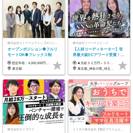
株式会社ストリームライン【ポジションマッチ登録】
株式会社ファーストピック
オープンポジション◆フルリ
【人材コーディネーター】世
モートOK◆フレックス制
界最大級ECアワード受賞！フ
ルリモート／未経験◎／月給
想定年収：4,000,000円 ～ 8,000,000円 月給：288,000円 ～ 570,000円 ※ご経験・能力に応じて決定いたします。 ※上記額にはみなし残業代を含みます。 ※超過分は全額支給いたします。 ※みなし残業代 45,000円 ～ 89,050円／月 ※みなし残業時間 20時間／月 ※試用期間：3ヶ月（試用期間中の待遇に差異はありません） 【固定残業代について】 固定残業20時間分（45,000円～89,050円）を含む ※超過分は別途全額支給
★月給３２万円～５０万円＋インセンティブ賞与＋決算賞与★ （30時間の固定残業代、一律月54,750円を含む。超過分は支給） ※経験・スキルを考慮の上、決定 ※昇給：随時あり 【インセンティブについて】 自社サービスを提案し、サービス化した場合、一部の利益をインセンティブとして還元します。 試用期間中（6か月間）は、下記の給与となります。 【一都三県、大阪、名古屋、福岡の方】 月給２４万円～＋役職手当＋インセンティブ賞与 【一都三県以外の関東圏、九州、東北、北海道、その他地域の方】 月給２０万円～＋役職手当＋インセンティブ賞与 ※試用期間6ヶ月 ※試用期間中の待遇・福利厚生に差異はなし
３２万円～／年休１３０日以
東京都
東京都_神奈川県_埼玉県_千葉県_大阪府_愛知県_北海道_青森県_岩手県_宮城県_秋田県_山形県_福島県_茨城県_栃木県_群馬県_静岡県_岐阜県_三重県_兵庫県_京都府_滋賀県_奈良県_和歌山県_広島県_岡山県_鳥取県_島根県_山口県_福岡県_熊本県_佐賀県_長崎県_大分県_宮崎県_鹿児島県
上／
株式会社サイヨウブ
ミイダス株式会社【東証プライム上場パーソルグループ】