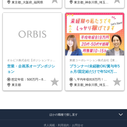
東京都_大阪府_福岡県
東京都_神奈川県_埼玉県_千葉県_大阪府_愛知県_北海道_青森県_岩手県_宮城県_秋田県_山形県_福島県_茨城県_栃木県_群馬県_新潟県_山梨県_長野県_富山県_石川県_福井県_静岡県_岐阜県_三重県_兵庫県_京都府_滋賀県_奈良県_和歌山県_広島県_岡山県_鳥取県_島根県_山口県_徳島県_香川県_愛媛県_高知県_福岡県_熊本県_佐賀県_長崎県_大分県_宮崎県_鹿児島県_沖縄県
オルビス株式会社【ポジションマッチ登録】
東建コーポレーション株式会社【東証プライム・名証プレミア上場】
営業・企画系オープンポジシ
プランナー/未経験OK/賞与年5
ョン
ヵ月/固定給だけで年524万円
可能/二人に一人が年収700万
想定年収：500万円～800万円 ※ご経験やスキルに応じて決定します。 ※上記想定年収はあくまでも目安の金額であり、 選考を通じて上下する可能性があります。
＼平均年収819万円！社員の最大年収3,131万円／ ＼2人に1人が年収700万円以上／ ＼5人に1人が年収1,000万円以上！／ 固定給だけで、年収524万円も可能！ インセンティブだけでなく固定給でもしっかり稼げる仕組みです！ 【入社初年度】 年収400万～550万円＋インセンティブ →月給26万3,000円～29万5,600円＋賞与年2回（基本給×約5ヵ月分※前年度実績）＋インセンティブ＋各種手当 【インセンティブ】 1物件着工で目安80万～200万円 ※建物の契約金額実績によります 【各種手当】 ・都市手当…月1万円～3万円（首都圏・東海圏・関西圏で弊社指定の事業所に勤務する方が対象） ・家族手当…配偶者：月1万円、子供1名につき：月5千円 ・資格手当…FP資格1級：月1万円、2級：月5千円、3級：月3千円 ・役職手当…昇進欄に詳細記載（主任補：月5千円→主任：月1万円…） 【その他】 ※上記月給には、固定残業代【47時間分（7万3,800円以上）】が含まれます ※月平均残業時間は14時間と少なめです（2023年度） ※固定残業代の時間数を超える時間外労働は追加で支給 但し、時間数を超える時間外労働が発生する場合もあります（特別条項付き協定締結済）
円/休めて稼げる
東京都
東京都_神奈川県_埼玉県_千葉県_大阪府_愛知県_宮城県_茨城県_栃木県_群馬県_静岡県_兵庫県_京都府_福岡県
ほかの職種で探し直す
求人掲載・利用規約・お問合せ