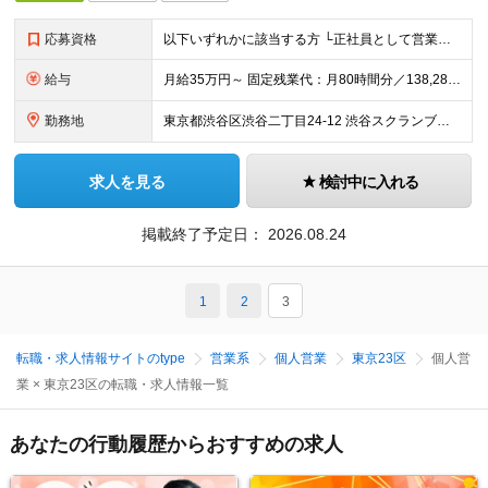
応募資格
以下いずれかに該当する方 └正社員として営業もしくは販売経験1年以上 └正社員としてITエンジニアの就業経験が1年以上 └中学校教諭、高校教諭の免許状を保有し実務経験1年以上
給与
月給35万円～ 固定残業代：月80時間分／138,285円を含み支給 ※給与支給額により変動、超過分別途支給 ※固定残業時間＝実残業時間ではありません ※試用期間6ヶ月あり（期間中は有給休暇なしとなり
勤務地
東京都渋谷区渋谷二丁目24-12 渋谷スクランブルスクエア24F/25F 変更の範囲：会社の定める事業所
求人を見る
検討中に入れる
掲載終了予定日：
2026.08.24
1
2
3
転職・求人情報サイトのtype
営業系
個人営業
東京23区
個人営
業 × 東京23区の転職・求人情報一覧
あなたの行動履歴からおすすめの求人