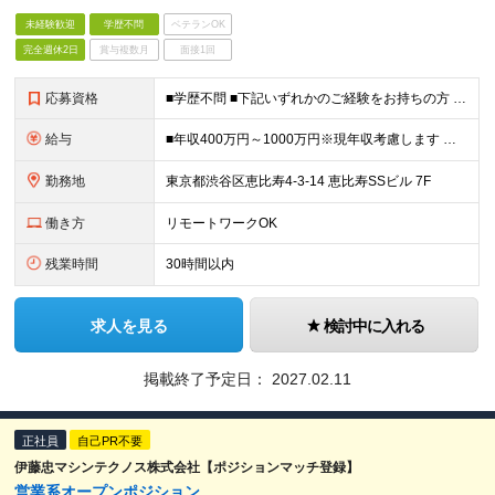
未経験歓迎
学歴不問
ベテランOK
完全週休2日
賞与複数月
面接1回
応募資格
■学歴不問 ■下記いずれかのご経験をお持ちの方 ・何らかの提案営業経験 ・接客・販売経験 ※車の運転は発生しないため運転免許は不要です。
給与
■年収400万円～1000万円※現年収考慮します ・月給30万円～ ・月45時間分の固定残業代を支給 ・試用期間3ヶ月(試用期間中の報酬変更なし) ・スキル、経験に応じて社内規定により決定 ・上記とは
勤務地
東京都渋谷区恵比寿4-3-14 恵比寿SSビル 7F
働き方
リモートワークOK
残業時間
30時間以内
求人を見る
検討中に入れる
掲載終了予定日：
2027.02.11
正社員
自己PR不要
伊藤忠マシンテクノス株式会社【ポジションマッチ登録】
営業系オープンポジション