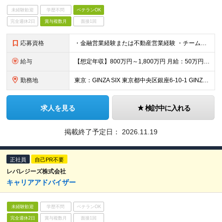
未経験歓迎
学歴不問
ベテランOK
完全週休2日
賞与複数月
面接1回
応募資格
・金融営業経験または不動産営業経験 ・チームマネジメントのご経験 ・大学院/大学卒もしくは海外大学卒 ＜このような方をお待ちしております＞ ・当社のビジョンに共感し、事業拡大に貢献いただける方 ・顧
給与
【想定年収】800万円～1,800万円 月給：50万円～ ※これまでの経験・年齢などを考慮し、当社給与規則に基づき決定します。 ※試用期間あり（5ヶ月/期間中の給与・待遇に差異はありません） ※上記
勤務地
東京：GINZA SIX 東京都中央区銀座6-10-1 GINZA SIX 11階 愛知：JRゲートタワー 愛知県名古屋市中村区名駅1丁目1−3 大阪：大阪梅田ツインタワーズ・ノース 大阪府大阪市
求人を見る
検討中に入れる
掲載終了予定日：
2026.11.19
正社員
自己PR不要
レバレジーズ株式会社
キャリアアドバイザー
未経験歓迎
学歴不問
ベテランOK
完全週休2日
賞与複数月
面接1回