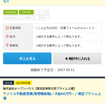
など
未経験歓迎
学歴不問
ベテランOK
完全週休2日
賞与複数月
面接1回
応募資格
＼こんな方はぜひ、応募フォームからエントリーください／ ・面接対策、type転職エージェントサービスに ご興味をお持ちいただける方 ・転職活動の情報収集をされている方 ・転職活動のお悩みをお持ちの
給与
ご紹介する案件によって異なります。
勤務地
ご紹介する案件によって異なります。
求人を見る
検討中に入れる
掲載終了予定日：
2027.03.11
正社員
自己PR不要
株式会社オープンハウス【東京証券取引所プライム上場】
アメリカ不動産営業(管理職候補)／月給50万円～／東証プライム上
場