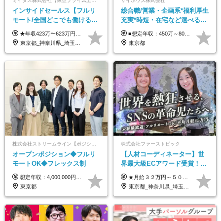
ミイダス株式会社【東証プライム上場パーソルグループ】
サイボウズ株式会社
インサイドセールス【フルリ
総合職/営業・企画系*福利厚生
モート/全国どこでも働ける】
充実*時短・在宅など選べる働
未経験OK*土日祝休み*残業少
き方*賞与年2回
★年収423万〜623万円のモデルあり（想定時間外手当10時間分含む） ★半年に一度ドカンと支給のボーナスあり（半年に1度最大150万円） 月給25万円〜＋各種手当＋インセンティブ ＊リモートワーク手当（4000円/月） ＊リモートワーク一時金（1万5000円） ＊残業手当全額支給 ※経験・スキルにより月給を決定します ※試用期間：2ヵ月あり。期間中の雇用形態・給与・待遇に変更はありません 《頑張りはインセンティブとして還元！》 当社は5段階の評価制度を導入。 半期に1回の評価で最高ランク（5点）を獲得したメンバーには、 150万円のインセンティブを支給！ これが半年に一度のインセンティブとして支給されるため、 成果を出した分だけまとまった収入を得られる仕組みです。 【固定残業代について】 なし（残業代は、実際の労働時間に応じて別途全額支給）
■想定年収：450万～800万円（基本給12ヶ月分＋賞与2ヶ月分） ※上記想定年収はフルタイムの働き方を想定しています。 それ以外の働き方（勤務日数、時短、固定残業時間数の変更など）の場合 上記想定年収の支給を確約するものではありません ※賞与は全社の業績に応じて変動の可能性があります ※ご経験・スキルを考慮のうえ、当社規定により優遇します （試用期間3ヶ月有/給与・待遇に差異なし） ■昇給年1回 ■賞与年2回（2月・8月）
なめ*在宅勤務手当あり
東京都_神奈川県_埼玉県_千葉県_大阪府_愛知県_北海道_青森県_岩手県_宮城県_秋田県_山形県_福島県_茨城県_栃木県_群馬県_新潟県_山梨県_長野県_富山県_石川県_福井県_静岡県_岐阜県_三重県_兵庫県_京都府_滋賀県_奈良県_和歌山県_広島県_岡山県_鳥取県_島根県_山口県_徳島県_香川県_愛媛県_高知県_福岡県_熊本県_佐賀県_長崎県_大分県_宮崎県_鹿児島県_沖縄県
東京都
株式会社ストリームライン【ポジションマッチ登録】
株式会社ファーストピック
オープンポジション◆フルリ
【人材コーディネーター】世
モートOK◆フレックス制
界最大級ECアワード受賞！フ
ルリモート／未経験◎／月給
想定年収：4,000,000円 ～ 8,000,000円 月給：288,000円 ～ 570,000円 ※ご経験・能力に応じて決定いたします。 ※上記額にはみなし残業代を含みます。 ※超過分は全額支給いたします。 ※みなし残業代 45,000円 ～ 89,050円／月 ※みなし残業時間 20時間／月 ※試用期間：3ヶ月（試用期間中の待遇に差異はありません） 【固定残業代について】 固定残業20時間分（45,000円～89,050円）を含む ※超過分は別途全額支給
★月給３２万円～５０万円＋インセンティブ賞与＋決算賞与★ （30時間の固定残業代、一律月54,750円を含む。超過分は支給） ※経験・スキルを考慮の上、決定 ※昇給：随時あり 【インセンティブについて】 自社サービスを提案し、サービス化した場合、一部の利益をインセンティブとして還元します。 試用期間中（6か月間）は、下記の給与となります。 【一都三県、大阪、名古屋、福岡の方】 月給２４万円～＋役職手当＋インセンティブ賞与 【一都三県以外の関東圏、九州、東北、北海道、その他地域の方】 月給２０万円～＋役職手当＋インセンティブ賞与 ※試用期間6ヶ月 ※試用期間中の待遇・福利厚生に差異はなし
３２万円～／年休１３０日以
東京都
東京都_神奈川県_埼玉県_千葉県_大阪府_愛知県_北海道_青森県_岩手県_宮城県_秋田県_山形県_福島県_茨城県_栃木県_群馬県_静岡県_岐阜県_三重県_兵庫県_京都府_滋賀県_奈良県_和歌山県_広島県_岡山県_鳥取県_島根県_山口県_福岡県_熊本県_佐賀県_長崎県_大分県_宮崎県_鹿児島県
上／