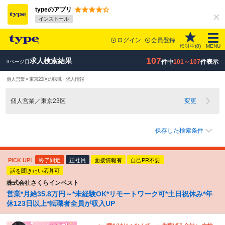
typeのアプリ
インストール
ログイン
会員登録
検討中(
0
)
MENU
107
求人検索結果
件中
101～107
件表示
3ページ目
個人営業 × 東京23区の転職・求人情報
個人営業／東京23区
変更
保存した検索条件
PICK UP!
終了間近
正社員
面接情報有
自己PR不要
話を聞きたい応募可
株式会社さくらインベスト
営業*月給35.8万円～*未経験OK*リモートワーク可*土日祝休み*年
休123日以上*転職者全員が収入UP