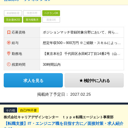
未経験歓迎
学歴不問
ベテランOK
完全週休2日
賞与複数月
面接1回
応募資格
ポジションマッチ登録対象分野において、何らかの知識・経験がある方 【活かせる経験・スキル】 ・TOEIC 550点～700点 ・法人向け提案営業経験
給与
想定年収500～900万円 ※ご経験・スキルによって応相談 ※残業代は、全額支給いたします ※試用期間3ヶ月あり。期間中の待遇に変動なし
勤務地
【東京本社】 千代田区永田町2丁目14番2号（山王グランドビル7F）
残業時間
30時間以内
求人を見る
検討中に入れる
掲載終了予定日：
2027.02.25
その他
自己PR不要
株式会社キャリアデザインセンター ｔｙｐｅ転職エージェント事業部
【転職支援】IT・エンジニア職を目指す方に／面接対策・求人紹介