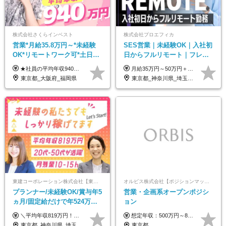
株式会社さくらインベスト
株式会社プロエフィカ
営業*月給35.8万円～*未経験
SES営業｜未経験OK｜入社初
OK*リモートワーク可*土日祝
日からフルリモート｜フレッ
休み*年休123日以上*転職者全
クス可｜残業月平均10h以下｜
★社員の平均年収940万円（※2025年11月時点） ★転職者は全員収入アップを実現 ★入社半年で昇給した実績あり！ 【営業未経験】 月給35万8,000円～（固定残業代含む）＋インセンティブ ＋賞与年2回 【管理職候補】 月給40万円～100万円＋インセンティブ＋賞与年2回 ※固定残業代は、時間外労働の有無にかかわらず月25時間分（月5万8,000円～）を支給します。 ※上記を超える時間外労働分は、別途追加で支給します。 ＼月給額が高い理由について／ 当社が扱うのは、1件あたり100万円以上となる高単価な金融商品です。 そのため月給ベースも高く設定して社員に還元しています。 ＜試用期間中の給与＞※営業未経験の方 試用期間2カ月あり。 月給25万円＋営業手当5万円（資格取得後より日割り支給） ※残業代は別途全額支給します。 ※その他の待遇に差異はありません。 ★時短勤務も可能です ・7時間勤務：月給26万2,500円～＋インセンティブ＋賞与（年2回） ・6時間勤務：月給24万円～＋インセンティブ＋賞与（年2回） （時短勤務例）9:00-16:00、10:00-17:00など
月給35万円～50万円＋交通費 ◎経験やスキルを考慮し、最大限優遇します ◎上記月給は固定残業代月40時間分(月10万9,375～)を含みます。残業時間が超過した場合はその分追加支給します ◎試用期間6カ月あり(給与や待遇は同じです)
員が収入UP
事業立ち上げメンバー
東京都_大阪府_福岡県
東京都_神奈川県_埼玉県_千葉県_大阪府_愛知県_北海道_青森県_岩手県_宮城県_秋田県_山形県_福島県_茨城県_栃木県_群馬県_新潟県_山梨県_長野県_富山県_石川県_福井県_静岡県_岐阜県_三重県_兵庫県_京都府_滋賀県_奈良県_和歌山県_広島県_岡山県_鳥取県_島根県_山口県_徳島県_香川県_愛媛県_高知県_福岡県_熊本県_佐賀県_長崎県_大分県_宮崎県_鹿児島県_沖縄県
東建コーポレーション株式会社【東証プライム・名証プレミア上場】
オルビス株式会社【ポジションマッチ登録】
プランナー/未経験OK/賞与年5
営業・企画系オープンポジシ
ヵ月/固定給だけで年524万円
ョン
可能/二人に一人が年収700万
＼平均年収819万円！社員の最大年収3,131万円／ ＼2人に1人が年収700万円以上／ ＼5人に1人が年収1,000万円以上！／ 固定給だけで、年収524万円も可能！ インセンティブだけでなく固定給でもしっかり稼げる仕組みです！ 【入社初年度】 年収400万～550万円＋インセンティブ →月給26万3,000円～29万5,600円＋賞与年2回（基本給×約5ヵ月分※前年度実績）＋インセンティブ＋各種手当 【インセンティブ】 1物件着工で目安80万～200万円 ※建物の契約金額実績によります 【各種手当】 ・都市手当…月1万円～3万円（首都圏・東海圏・関西圏で弊社指定の事業所に勤務する方が対象） ・家族手当…配偶者：月1万円、子供1名につき：月5千円 ・資格手当…FP資格1級：月1万円、2級：月5千円、3級：月3千円 ・役職手当…昇進欄に詳細記載（主任補：月5千円→主任：月1万円…） 【その他】 ※上記月給には、固定残業代【47時間分（7万3,800円以上）】が含まれます ※月平均残業時間は14時間と少なめです（2023年度） ※固定残業代の時間数を超える時間外労働は追加で支給 但し、時間数を超える時間外労働が発生する場合もあります（特別条項付き協定締結済）
想定年収：500万円～800万円 ※ご経験やスキルに応じて決定します。 ※上記想定年収はあくまでも目安の金額であり、 選考を通じて上下する可能性があります。
円/休めて稼げる
東京都_神奈川県_埼玉県_千葉県_大阪府_愛知県_宮城県_茨城県_栃木県_群馬県_静岡県_兵庫県_京都府_福岡県
東京都