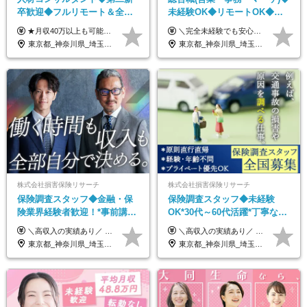
卒歓迎◆フルリモート＆全国
未経験OK◆リモートOK◆学
から勤務OK◆残業月10h以内
歴不問◆20代活躍中！
★月収40万以上も可能！ ★能力・スキル・経験を考慮した年収額を設定します ★年功序列ではなく、チャレンジを評価して給与に反映！ ■月給20万円～40万円＋決算賞与 ※経験・スキルを考慮のうえ決定します ※給与にはみなし残業代40時間分を含む。そのほか詳細に関しては別途面接時にご説明します ※試用期間3ヵ月あり。期間中の雇用形態・条件などに差異はありません
＼完全未経験でも安心して年収UP可能です！／ -------------- 【1】営業 月給25万円～80万円＋賞与 【2】事務 月給21万円～50万円＋賞与 【3】マーケ 月給25万円～80万円＋賞与 ※試用期間3ヶ月間の待遇に変動はありません。 ※みなし残業代(月20時間分29,725円～)を含む。（※超過分は追加支給）
◆フレックス制
東京都_神奈川県_埼玉県_千葉県_大阪府_愛知県_北海道_青森県_岩手県_宮城県_秋田県_山形県_福島県_茨城県_栃木県_群馬県_新潟県_山梨県_長野県_富山県_石川県_福井県_静岡県_岐阜県_三重県_兵庫県_京都府_滋賀県_奈良県_和歌山県_広島県_岡山県_鳥取県_島根県_山口県_徳島県_香川県_愛媛県_高知県_福岡県_熊本県_佐賀県_長崎県_大分県_宮崎県_鹿児島県_沖縄県
東京都_神奈川県_埼玉県_千葉県_大阪府_愛知県_北海道_青森県_岩手県_宮城県_秋田県_山形県_福島県_茨城県_栃木県_群馬県_新潟県_山梨県_長野県_富山県_石川県_福井県_静岡県_岐阜県_三重県_兵庫県_京都府_滋賀県_奈良県_和歌山県_広島県_岡山県_鳥取県_島根県_山口県_徳島県_香川県_愛媛県_高知県_福岡県_熊本県_佐賀県_長崎県_大分県_宮崎県_鹿児島県_沖縄県
株式会社損害保険リサーチ
株式会社損害保険リサーチ
保険調査スタッフ◆金融・保
保険調査スタッフ◆未経験
険業界経験者歓迎！*事前講習
OK*30代～60代活躍*丁寧な講
あり*30代～60代活躍*調査は
習・サポートあり*原則直行直
＼高収入の実績あり／ なかには年収1000万円を超える方もいらっしゃいます！ 【完全出来高報酬制】 ★仕事に慣れるまで収入をサポート 1か月目：報酬が通常の2倍 2か月目：報酬が通常の1.5倍 ※災害に関する業務については、収入サポートの対象外 ※試用期間はありません ＊＊＊業務報酬の例＊＊＊ ・事故原因調査（4箇所確認）…1万5000円～ ・有無責／不正請求疑義調査（自動車案件）…2万円～ ・医療調査（1箇所確認）…1万7000円～ ・書類取付（1箇所訪問）…3000円～ ※上記は目安になります ※実際の報酬は業務報酬に応じた個々のスキル・実績を加味したものになります
＼高収入の実績あり／ なかには年収1000万円を超えるスペシャリストもいらっしゃいます！ 【完全出来高報酬制】 ★仕事に慣れるまで収入をサポート 1か月目：報酬が通常の2倍 2か月目：報酬が通常の1.5倍 ※災害に関する業務については、収入サポートの対象外 ※試用期間はありません ＊＊＊業務報酬の例＊＊＊ ・事故原因調査（4箇所確認）…1万5000円～ ・有無責／不正請求疑義調査（自動車案件）…2万円～ ・医療調査（1箇所確認）…1万7000円～ ・書類取付（1箇所訪問）…3000円～ ※上記は目安になります ※実際の報酬は業務報酬に応じた個々のスキル・実績を加味したものになります
原則直行直帰*高収入可
帰／全国募集・業務委託
東京都_神奈川県_埼玉県_千葉県_大阪府_愛知県_北海道_青森県_岩手県_宮城県_秋田県_山形県_福島県_茨城県_栃木県_群馬県_新潟県_山梨県_長野県_富山県_石川県_福井県_静岡県_岐阜県_三重県_兵庫県_京都府_滋賀県_奈良県_和歌山県_広島県_岡山県_鳥取県_島根県_山口県_徳島県_香川県_愛媛県_高知県_福岡県_熊本県_佐賀県_長崎県_大分県_宮崎県_鹿児島県_沖縄県
東京都_神奈川県_埼玉県_千葉県_大阪府_愛知県_北海道_青森県_岩手県_宮城県_秋田県_山形県_福島県_茨城県_栃木県_群馬県_新潟県_山梨県_長野県_富山県_石川県_福井県_静岡県_岐阜県_三重県_兵庫県_京都府_滋賀県_奈良県_和歌山県_広島県_岡山県_鳥取県_島根県_山口県_徳島県_香川県_愛媛県_高知県_福岡県_熊本県_佐賀県_長崎県_大分県_宮崎県_鹿児島県_沖縄県