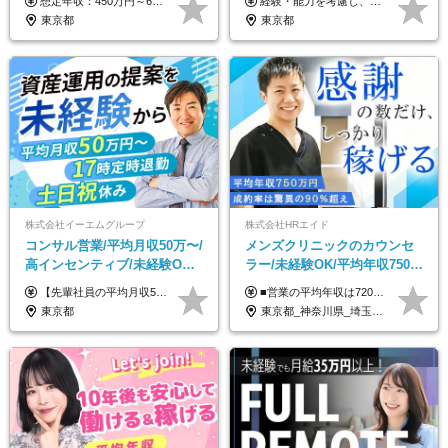
想定年収：450万円～650万円 ※経験・能力を考慮の上、規定により優遇いたします ※試用期間6ヵ月（その間の給与・待遇に変動はありません）
経験・能力を考慮し、当社規定により決定します。 ▼参考情報 ------------ 年収イメージ：500万～1500万
東京都
東京都
株式会社イーエムグループ
株式会社HRエイド
コンサル営業/平均月収50万〜/
メンズクリニックのカウンセ
高インセンティブ/未経験OK/
ラー/未経験OK/平均年収750万
残業なし/4,50代も活躍/ブラン
円/4人に1人が年収1000万円超
【先輩社員の平均月収50万円】 月給30万円以上+インセンティブ+その他手当 ※経験・スキルを考慮の上で給与を決定します ※上記には5万円（月20時間分）のみなし残業代と一律手当（営業手当4万円、能力評価手当4万円）を含みます ※上記を超える残業代は別途全額支給します ※試用期間：3ヶ月あり（試用期間中の待遇に差異なし）
■営業の平均年収は720万円！ ■4人に1人が年収1000万円超え 月給27万円～100万円+インセンティブ(平均月20～40万円程) ＜インセンティブ制度について＞ 当社では創業以来、頑張ったらその分稼げる環境づくりに注力。カウンセラー部署では、個人の成約金額・チームの成果・事業部の売上利益を掛け合わせる新しいインセンティブ制度を導入しました。あなたの頑張り次第で毎月高インセンティブが実現できる体制です！ ※上記金額には固定残業代（35,500円以上～・30時間分）が含まれます。時間超過分は追加支給します。 ※試用期間3か月あり。研修期間3か月中は、月給25万円～30万円になります。(固定残業代：35,500円～・23h分を含む) ※インセンティブの一部は、研修期間中から支給されます。その他待遇の差異はありません。
ク可/面接1回
え/成約率90％
東京都
東京都_神奈川県_埼玉県_千葉県_大阪府_愛知県_北海道_宮城県_栃木県_群馬県_静岡県_兵庫県_京都府_岡山県_熊本県