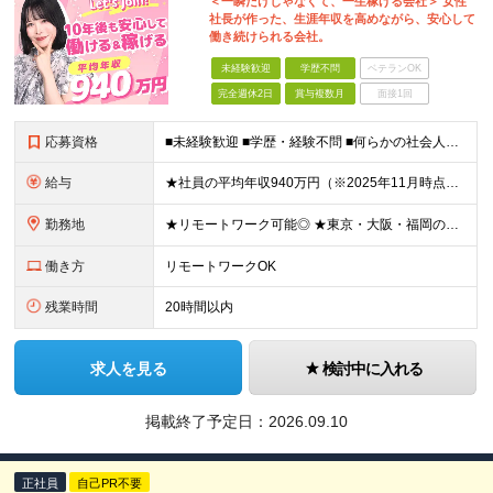
＜一瞬だけじゃなくて、一生稼げる会社＞ 女性
社長が作った、生涯年収を高めながら、安心して
働き続けられる会社。
未経験歓迎
学歴不問
ベテランOK
完全週休2日
賞与複数月
面接1回
応募資格
■未経験歓迎 ■学歴・経験不問 ■何らかの社会人経験がある方 ＜こんな方に向いています！＞ ・頑張った分評価されたい方 ・将来役立つ知識を身につけたい方 ・新しいことを学ぶのが好きな方 ・趣味
給与
★社員の平均年収940万円（※2025年11月時点） ★転職者は全員収入アップを実現 ★入社半年で昇給した実績あり！ 【営業未経験】 月給35万8,000円～（固定残業代含む）＋インセンティブ ＋賞
勤務地
★リモートワーク可能◎ ★東京・大阪・福岡の3拠点で募集中／ご希望の勤務地で配属します ★転勤なし ＜東京支店＞ 東京都港区三田1丁目4番28号 三田国際ビル2階 ＜大阪本社＞ 大阪府大阪市北区梅
働き方
リモートワークOK
残業時間
20時間以内
求人を見る
検討中に入れる
掲載終了予定日：
2026.09.10
正社員
自己PR不要