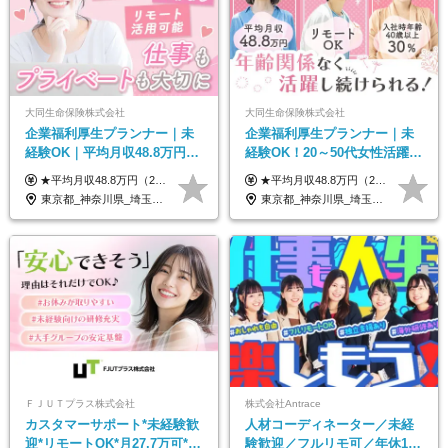
大同生命保険株式会社
大同生命保険株式会社
企業福利厚生プランナー｜未
企業福利厚生プランナー｜未
経験OK｜平均月収48.8万円｜
経験OK！20～50代女性活躍｜
リモートOK｜残業ほぼなし｜
リモートOK｜平均月収48.8万
★平均月収48.8万円（2025年度実績） ★安心の固定給＋賞与年2回＋インセンティブ！手当も充実 月給21万円～23万円＋諸手当＋インセンティブ＋賞与年2回 ※給与は年間平均の税込定例給与です。賞与は含みません。 ※約3週間の研修期間中は日当8000円を支給いたします。 ※試用期間6ヵ月あり（期間中の条件変更なし） ◆東京・神奈川・千葉・埼玉・愛知（一部）・京都・大阪・兵庫（一部）：月給23万円以上 ◆静岡（一部）・三重・岐阜：月給22万円以上 ◆上記以外の地域：月給21万円以上
★平均月収48.8万円（2025年度実績） ★安心の固定給＋賞与年2回＋インセンティブ！手当も充実 月給21万円～23万円＋諸手当＋インセンティブ＋賞与年2回 ※給与は年間平均の税込定例給与です。賞与は含みません。 ※約3週間の研修期間中は日当8000円を支給いたします。 ※試用期間6ヵ月あり（期間中の条件変更なし） ◆東京・神奈川・千葉・埼玉・愛知（一部）・京都・大阪・兵庫（一部）：月給23万円以上 ◆静岡（一部）・三重・岐阜：月給22万円以上 ◆上記以外の地域：月給21万円以上
転勤なし｜女性活躍中
｜子育て＆介護支援◎
東京都_神奈川県_埼玉県_千葉県_大阪府_愛知県_北海道_青森県_岩手県_宮城県_秋田県_山形県_福島県_茨城県_栃木県_群馬県_新潟県_山梨県_長野県_富山県_石川県_福井県_静岡県_岐阜県_三重県_兵庫県_京都府_滋賀県_奈良県_和歌山県_広島県_岡山県_鳥取県_島根県_山口県_徳島県_香川県_愛媛県_高知県_福岡県_熊本県_佐賀県_長崎県_大分県_宮崎県_鹿児島県_沖縄県
東京都_神奈川県_埼玉県_千葉県_大阪府_愛知県_北海道_青森県_岩手県_宮城県_秋田県_山形県_福島県_茨城県_栃木県_群馬県_新潟県_山梨県_長野県_富山県_石川県_福井県_静岡県_岐阜県_三重県_兵庫県_京都府_滋賀県_奈良県_和歌山県_広島県_岡山県_鳥取県_島根県_山口県_徳島県_香川県_愛媛県_高知県_福岡県_熊本県_佐賀県_長崎県_大分県_宮崎県_鹿児島県_沖縄県
ＦＪＵＴプラス株式会社
株式会社Antrace
カスタマーサポート*未経験歓
人材コーディネーター／未経
迎*リモートOK*月27.7万可*賞
験歓迎／フルリモ可／年休127