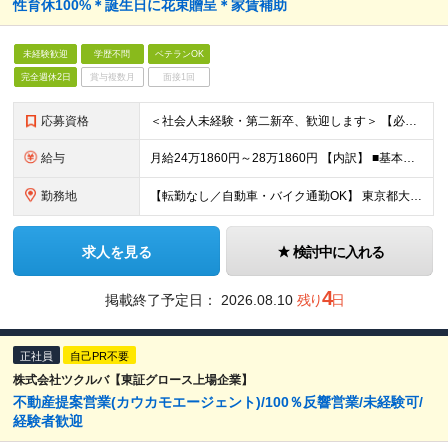
性育休100%＊誕生日に花束贈呈＊家賃補助
未経験歓迎
学歴不問
ベテランOK
完全週休2日
賞与複数月
面接1回
応募資格
＜社会人未経験・第二新卒、歓迎します＞ 【必須条件】 ●高校卒業以上 ●普通自動車第一種運転免許（AT限定可） ※お持ちでない場合も、取得予定の方はご相談ください
給与
月給24万1860円～28万1860円 【内訳】 ■基本給：21万円～25万円 ■食事手当（一律）：1万円 ■みなし残業手当（10時間分）：1万5860円 ■深夜割増：6000円 ※4:00～の勤
勤務地
【転勤なし／自動車・バイク通勤OK】 東京都大田区東海2-2-1 大田市場花き部内
求人を見る
検討中に入れる
4
掲載終了予定日：
2026.08.10
残り
日
正社員
自己PR不要
株式会社ツクルバ【東証グロース上場企業】
不動産提案営業(カウカモエージェント)/100％反響営業/未経験可/
経験者歓迎