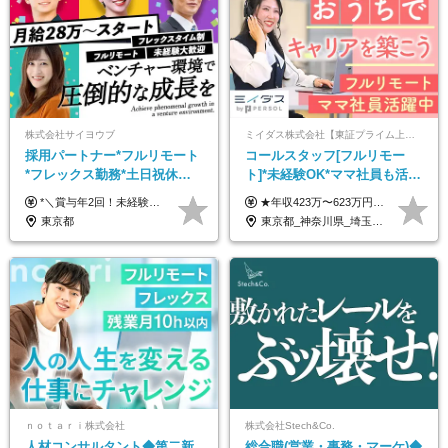
株式会社サイヨウブ
ミイダス株式会社【東証プライム上場パーソルグループ】
採用パートナー*フルリモート
コールスタッフ[フルリモー
*フレックス勤務*土日祝休み*
ト]*未経験OK*ママ社員も活躍
月給28万円～*産育休取得実績
中*ブランクOK*全国どこでも
*＼賞与年2回！未経験から月給28万円スタート／* ★昇給年12回あり！随時昇給のチャンス ◆月給28万～40万円＋賞与年2回＋各種インセンティブ ※経験・スキルを考慮の上、決定します ※試用期間6ヶ月間あり（期間中は月給26万円～になります。その他待遇等に差異はありません） ※月給には月35時間分の固定残業代含む（月5万4800円/超過分別途支給） ※ほとんどのメンバーが残業ゼロです！フレックスタイム制のため、自分の生活に合わせて調整できます。 ＼希望性で土曜日出勤あり／ お客様より「土曜日に応募者の対応をしてほしい」という ご要望を受けた際に、応募者対応⇒求職者との メッセージのやり取りなど、対応が発生する場合があります。 ※土曜日に出勤いただく場合は ・2時間稼働：4500円 ・4時間稼働：9000円 の給与が発生。勤務時間が4時間超えることは原則ありません。 短期間で高い給与をGETできるチャンスです♪
★年収423万〜623万円のモデルあり（想定時間外手当10時間分含む） ★半年に一度ドカンと支給のボーナスあり（半年に1度最大150万円） 月給25万円〜＋各種手当＋インセンティブ ＊リモートワーク手当（4000円/月） ＊リモートワーク一時金（1万5000円） ＊残業手当全額支給 ※経験・スキルにより月給を決定します ※試用期間：2ヵ月あり。期間中の雇用形態・給与・待遇に変更はありません 《頑張りはインセンティブとして還元！》 当社は5段階の評価制度を導入。 半期に1回の評価で最高ランク（5点）を獲得したメンバーには、 150万円のインセンティブを支給！ これが半年に一度のインセンティブとして支給されるため、 成果を出した分だけまとまった収入を得られる仕組みです。 【固定残業代について】 なし（残業代は、実際の労働時間に応じて別途全額支給）
あり*年間休日120日
働ける
東京都
東京都_神奈川県_埼玉県_千葉県_大阪府_愛知県_北海道_青森県_岩手県_宮城県_秋田県_山形県_福島県_茨城県_栃木県_群馬県_新潟県_山梨県_長野県_富山県_石川県_福井県_静岡県_岐阜県_三重県_兵庫県_京都府_滋賀県_奈良県_和歌山県_広島県_岡山県_鳥取県_島根県_山口県_徳島県_香川県_愛媛県_高知県_福岡県_熊本県_佐賀県_長崎県_大分県_宮崎県_鹿児島県_沖縄県
ｎｏｔａｒｉ株式会社
株式会社Stech&Co.
人材コンサルタント◆第二新
総合職(営業・事務・マーケ)◆