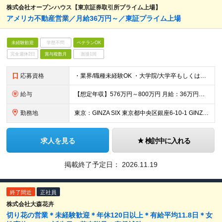
株式会社オープンハウス【東京証券取引所プライム上場】
アメリカ不動産営業／月給36万円～／東証プライム上場
未経験歓迎
学歴不問
ベテランOK
完全週休2日
賞与複数月
面接1回
応募資格
・業界/職種未経験OK ・大学院/大学卒もしくは海外大学卒 ＜このような方をお待ちしております＞ ・当社のビジョンに共感し、事業拡大に貢献いただける方 ・顧客や周囲の社員に対する敬意を持ち、チームで
給与
【想定年収】576万円～800万円 月給：36万円～ ※これまでの経験・年齢などを考慮し、当社給与規則に基づき決定します。 ※詳細は面接時にお伝えします。 ※試用期間あり（5ヶ月/期間中の給与・待
勤務地
東京：GINZA SIX 東京都中央区銀座6-10-1 GINZA SIX 11階 愛知：JRゲートタワー 愛知県名古屋市中村区名駅1丁目1−3 大阪：大阪梅田ツインタワーズ・ノース 大阪府大阪市
求人を見る
検討中に入れる
掲載終了予定日：
2026.11.19
終了間近
正社員
株式会社大森花卉
切り花の営業＊未経験歓迎＊年休120日以上＊有給平均11.8日＊女