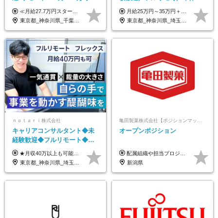
与年2回*転勤なし*連休
日／おしゃれ自由／海外研修
≪月給27.7万円スタートも可／賞与年2回≫ ■月給21万円～27.7万円＋各種手当＋賞与年2回 ※給与は勤務地に応じて変更します ※年齢や経験・スキルなどを考慮して決定します ※時間外手当は全額支給 ※上記は初年度の月給となります ※試用期間3ヶ月（その他待遇に差異はありません） 【固定残業代について】 なし（残業代は、実際の労働時間に応じて別途全額支給）
月給25万円～35万円＋インセンティブ 未経験者：月給25万円～＋インセンティブ 経験者：月給35万円～＋インセンティブ （※経験者は営業経験5年以上の方を想定） ※経験・スキルなどを考慮のうえ、決定します ※時間外手当は別途全額支給します
OK/ZE010232
年10回／美容・サウナ割あり
東京都_神奈川県_千葉県_大阪府_愛知県_北海道_長野県_石川県_広島県_福岡県
東京都_神奈川県_埼玉県_千葉県_大阪府_愛知県_北海道_青森県_岩手県_宮城県_秋田県_山形県_福島県_茨城県_栃木県_群馬県_新潟県_山梨県_長野県_富山県_石川県_福井県_静岡県_岐阜県_三重県_兵庫県_京都府_滋賀県_奈良県_和歌山県_広島県_岡山県_鳥取県_島根県_山口県_徳島県_香川県_愛媛県_高知県_福岡県_熊本県_佐賀県_長崎県_大分県_宮崎県_鹿児島県_沖縄県
ｎｏｔａｒｉ株式会社
亀田製菓株式会社【ポジションマッチ登録】
キャリアコンサルタント◆未
オープンポジション
経験歓迎◆フルリモート◆フ
レックス制◆10時出勤・16時
★月収40万以上も可能！ ★能力・スキル・経験を考慮した年収額を設定します ■月給20万円～40万円＋決算賞与 ※経験・スキルを考慮のうえ決定します ※給与にはみなし残業代40時間分を含む。そのほか詳細に関しては別途面接時にご説明します ※試用期間3ヵ月あり。期間中の雇用形態・条件などに差異はありません
配属組織や担当プロジェクトにより異なります。 想定年収：400万円～1000万円 ※ご経験やスキルに応じて決定します。 ※上記想定年収はあくまでも目安の金額であり、 選考を通じて上下する可能性があります。
退勤も可◆残業月10時間以内
東京都_神奈川県_埼玉県_千葉県_大阪府_愛知県_北海道_青森県_岩手県_宮城県_秋田県_山形県_福島県_茨城県_栃木県_群馬県_新潟県_山梨県_長野県_富山県_石川県_福井県_静岡県_岐阜県_三重県_兵庫県_京都府_滋賀県_奈良県_和歌山県_広島県_岡山県_鳥取県_島根県_山口県_徳島県_香川県_愛媛県_高知県_福岡県_熊本県_佐賀県_長崎県_大分県_宮崎県_鹿児島県_沖縄県
新潟県