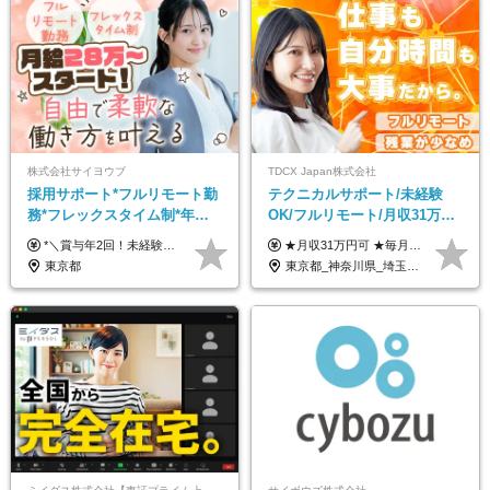
株式会社サイヨウブ
TDCX Japan株式会社
採用サポート*フルリモート勤
テクニカルサポート/未経験
務*フレックスタイム制*年休
OK/フルリモート/月収31万円
120日*土日祝休み*残業ほぼな
可/月最大3万のインセンティ
*＼賞与年2回！未経験から月給28万円スタート／* ◆月給28万～40万円＋賞与年2回＋各種インセンティブ ※経験・スキルを考慮の上、決定します ※試用期間6ヶ月間あり（期間中は月給26万円～になります。その他待遇等に差異はありません） ※月給には月35時間分の固定残業代含む（月5万4800円/超過分別途支給） ※ほとんどのメンバーが残業ゼロです！フレックスタイム制のため、自分の生活に合わせて調整できます。 ＼希望性で土曜日出勤あり／ お客様より「土曜日に応募者の対応をしてほしい」という ご要望を受けた際に、応募者対応⇒求職者との メッセージのやり取りなど、対応が発生する場合があります。 ※土曜日に出勤いただく場合は ・2時間稼働：4500円 ・4時間稼働：9000円 の給与が発生。勤務時間が4時間超えることは原則ありません。 短期間で高い給与をGETできるチャンスです♪
★月収31万円可 ★毎月「最大3万円」のインセンティブあり 月給266,228円～＋スキル手当（15,000円）＋インセンティブ（月最大3万円） ※月給例（月額最大額）：281,228 円＋残業代発生分 インセンティブを最大まで取得できた場合は、月額最大額：311,228円＋残業代発生分 となります ※経験・スキルなどを考慮し決定します ※残業代は1分単位で支給 ※試用期間3ヵ月あり（契約社員期間も給与・待遇に変更なし） ※インセンティブは効率性、顧客満足、勤怠状況等の結果により毎月金額が決定されます。 ＼”頑張り”はインセンティブで還元！／ 入社3ヶ月目から、目標数字やKPI、勤怠状況、お客様アンケートなどをもとに評価をスタート。 最短4ヶ月目にはインセンティブの支給も可能です！
し*育児中社員8割以上
ブ支給/平均年齢33歳
東京都
東京都_神奈川県_埼玉県_千葉県_大阪府_愛知県_北海道_青森県_岩手県_宮城県_秋田県_山形県_福島県_茨城県_栃木県_群馬県_新潟県_山梨県_長野県_富山県_石川県_福井県_静岡県_岐阜県_三重県_兵庫県_京都府_滋賀県_奈良県_和歌山県_広島県_岡山県_鳥取県_島根県_山口県_徳島県_香川県_愛媛県_高知県_福岡県_熊本県_佐賀県_長崎県_大分県_宮崎県_鹿児島県_沖縄県