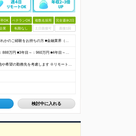
卒OK
ベテランOK
複数名採用
完全週休2日
企業
転勤なし
土日面接可
面接1回
★学歴不問・ブランクOK・40～50代活躍中 ▼以下いずれかのご経験をお持ちの方 ■金融業界（保険会社や銀行、証券会社、信用金庫など）での就業経験 ■何かしらの営業経験をお持ちの方 ※ブランクのある方
<平均報酬>※早期から安定収入を得られます ■2年目～：888万円 ■3年目～：960万円 ■4年目～：1028万円 ★成果連動型報酬（営業成績に応じて支給/45時間分固定残業代含む/超過分は別途支
全国47都道府県の当社事業所へ配属となります ※居住地や希望の勤務先を考慮します ※リモートワークOK／転勤なし ＜本社＞ 東京都台東区浅草橋1-1-8 FP浅草橋ビル (変更の範囲)上記を除く当
検討中に入れる