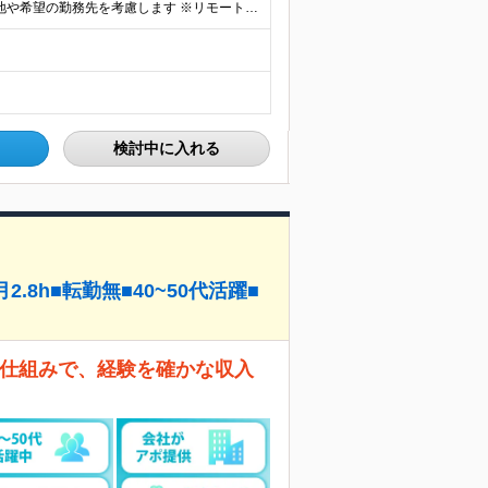
全国47都道府県の当社事業所へ配属となります ※居住地や希望の勤務先を考慮します ※リモートワークOK／転勤なし ＜本社＞ 東京都台東区浅草橋1-1-8 FP浅草橋ビル (変更の範囲)上記を除く当
検討中に入れる
8h■転勤無■40~50代活躍■
」仕組みで、経験を確かな収入