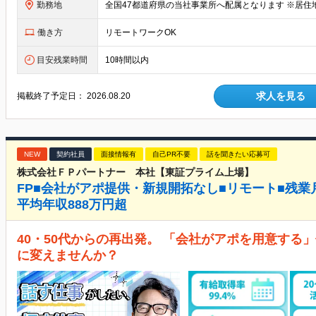
勤務地
働き方
リモートワークOK
目安残業時間
10時間以内
求人を見る
掲載終了予定日：
2026.08.20
NEW
契約社員
面接情報有
自己PR不要
話を聞きたい応募可
株式会社ＦＰパートナー 本社【東証プライム上場】
FP■会社がアポ提供・新規開拓なし■リモート■残業月2.
平均年収888万円超
40・50代からの再出発。 「会社がアポを用意する
に変えませんか？