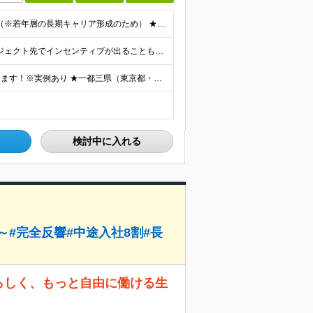
★社会人・正社員デビューを大歓迎！ ★30歳以下限定（※若年層の長期キャリア形成のため） ★学歴・経験一切不問！ -------【採用担当】より------------ 「過去は変えられないけど、未
★正社員デビューの方も月給25万円スタート！ ★プロジェクト先でインセンティブが出ることもあります◎ ＼未経験1年目想定年収：348万円～468万円／ 月給：25万円～35万円＋交通費全額支給＋資格
「家から近い場所で働きたい」という要望にもお応えします！※実例あり ★一都三県（東京都・埼玉県・神奈川県・千葉県）のいずれかの携帯ショップやイベント会場に配属 ■本社 東京都豊島区南池袋2-33-7
検討中に入れる
～#完全反響#中途入社8割#長
分らしく、もっと自由に働ける生