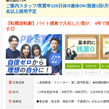
株式会社T2R
ご案内スタッフ/実質年125日休/5連休OK/面接1回/月
名以上採用予定
【転職逆転劇】バイト感覚で入社した僕が、 4年で
す◎
未経験歓迎
学歴不問
第二新
休日120日
賞与複数月
上場
応募資格
給与
勤務地