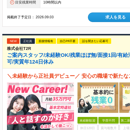
目安残業時間
10時間以内
求人を見る
掲載終了予定日：
2026.09.03
NEW
正社員
面接情報有
自己PR不要
話を聞きたい応募可
株式会社T2R
ご案内スタッフ/未経験OK/残業ほぼ無/面接1回/有給
可/実質年124日休み
＼未経験から正社員デビュー／ 安心の職場で新たな
未経験歓迎
学歴不問
第二新
休日120日
賞与複数月
上場