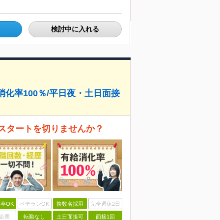
検討中に入れる
消化率100％/平日夜・土日面接
スタートを切りませんか？
卒OK
ベテランOK
複数名採用
完全週休2日
企業
転勤なし
土日面接可
面接1回