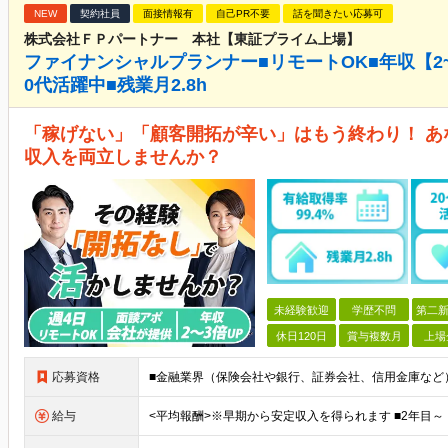
NEW
契約社員
面接情報有
自己PR不要
話を聞きたい応募可
株式会社ＦＰパートナー 本社【東証プライム上場】
ファイナンシャルプランナー■リモートOK■年収【2~
0代活躍中■残業月2.8h
「稼げない」「顧客開拓が辛い」はもう終わり！ 
収入を両立しませんか？
未経験歓迎
学歴不問
第二新
休日120日
賞与複数月
上場
応募資格
給与