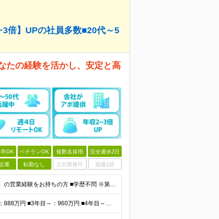
3倍】UPの社員多数■20代～5
あなたの経験を活かし、安定と高
卒OK
ベテランOK
複数名採用
完全週休2日
企業
転勤なし
土日面接可
面接1回
■金融業界（保険会社や銀行、証券会社、信用金庫など）の営業経験をお持ちの方 ■学歴不問 ※第二新卒の方も歓迎します ※直販の保険営業職経験者も多数活躍中。 お客さまへのご提案に集中できる仕組みにより
<平均報酬>※早期から安定収入を得られます ■2年目～：888万円 ■3年目～：960万円 ■4年目～：1028万円 ★成果連動型報酬（営業成績に応じて支給/45時間分固定残業代含む/超過分は別途支