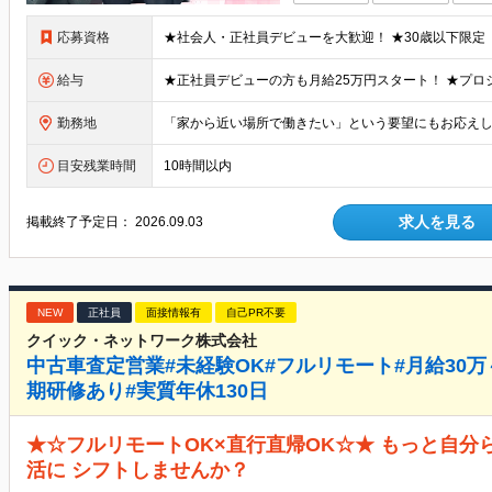
応募資格
給与
勤務地
目安残業時間
10時間以内
求人を見る
掲載終了予定日：
2026.09.03
NEW
正社員
面接情報有
自己PR不要
クイック・ネットワーク株式会社
中古車査定営業#未経験OK#フルリモート#月給30万
期研修あり#実質年休130日
★☆フルリモートOK×直行直帰OK☆★ もっと自
活に シフトしませんか？