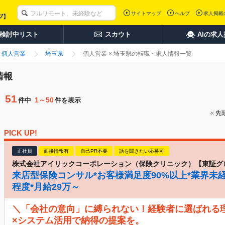
サイトマップ
ヘルプ
求人掲載
検討中リスト
スカウト
AIの求
個人営業
埼玉県
個人営業 × 埼玉県の転職・求人情報一覧
情報
51
1～50
件中
件を表示
先
PICK UP!
正社員
面接情報有
自己PR不要
話を聞きたい応募可
株式会社アイリックコーポレーション（保険クリニック）【東証グ
来店型保険コンサル*お客様満足度90%以上*業界未経
程度*月給29万～
＼「会社の意向」に縛られない！経験者に選ばれる
×システム活用で納得の提案を。