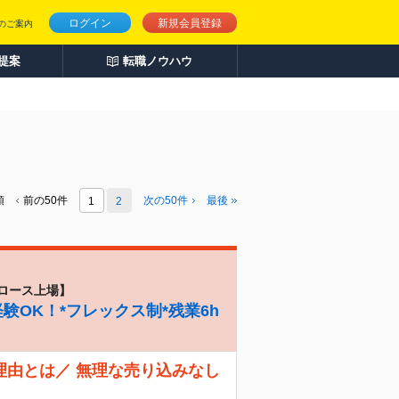
ログイン
新規会員登録
のご案内
人提案
転職ノウハウ
頭
前の50件
次の
50
件
最後
1
2
ロース上場】
験OK！*フレックス制*残業6h
理由とは／ 無理な売り込みなし