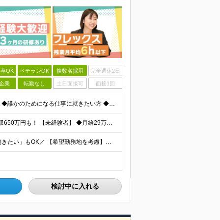
卒OK
ベテランOK
複数名採用
完全週休2日
企業
転勤なし
土日面接可
面接1回
★学歴不問 ★未経験OK 【こんな方はぜひご応募を！】 ◆誰かのためになる仕事に就きたい方 ◆人に寄り添い、相手の心を大切にできる方 ◆保険の知識を身につけて、長く働きたい方 ◆人と話すのが好きで、
★固定給だけで年収524万円も可能！ ★入社3年目で年収650万円も！ 【未経験者】 ◆月給29万円～51万円（店舗手当・営業手当など一律手当含む）＋インセンティブ＋他各種手当＋決算賞与あり（会社業
＼全国97店舗で募集中！希望を考慮◎「自宅の近くで働きたい」もOK／ 【希望勤務地を考慮】全97店舗／北海道・東京・神奈川・千葉・埼玉・石川・静岡・愛知・大阪・兵庫・福岡の『保険クリニック』直営店
検討中に入れる