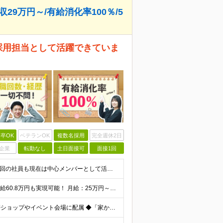
収29万円～/有給消化率100％/5
採用担当として活躍できていま
卒OK
ベテランOK
複数名採用
完全週休2日
企業
転勤なし
土日面接可
面接1回
＼未経験者・フリーター・第二新卒歓迎／ ★転職回数4回の社員も現在は中心メンバーとして活躍中 ◆正社員デビューOK！ ◆学歴・経験一切不問 ▼----面接担当者より----▼ 「過去は変えられない
＼1年目想定年収：348万円～468万円／ 入社5年目で月給60.8万円も実現可能！ 月給：25万円～35万円＋交通費全額支給＋資格手当＋賞与など ※経験・スキルを考慮の上、決定します ※残業代は
◆東京都・埼玉県・神奈川県・千葉県のいずれかの携帯ショップやイベント会場に配属 ◆「家から近い場所で働きたい！」という社員の要望に応えてプロジェクトを獲得した実例あり ■本社 東京都豊島区南池袋2-