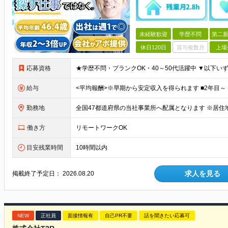
未経験歓迎
学歴不問
第二新
休日120日
賞与複数月
上場
応募資格
給与
勤務地
働き方
リモートワークOK
目安残業時間
10時間以内
求人を見る
掲載終了予定日：
2026.08.20
NEW
正社員
面接情報有
自己PR不要
話を聞きたい応募可