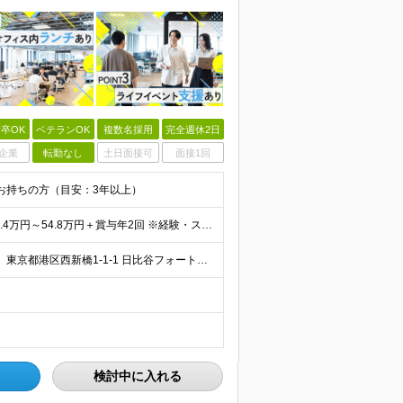
卒OK
ベテランOK
複数名採用
完全週休2日
企業
転勤なし
土日面接可
面接1回
をお持ちの方（目安：3年以上）
＼平均年収786万円！中央値は773万円！／ ◆月給 33.4万円～54.8万円＋賞与年2回 ※経験・スキルを考慮の上、優遇いたします ※上記金額には固定残業手当24～39時間分（6.4万円～14
＼転勤なし！駅チカオフィス／ 【日比谷本社オフィス】 東京都港区西新橋1-1-1 日比谷フォートタワー26階 (変更の範囲)上記を除く当社関連勤務地
検討中に入れる