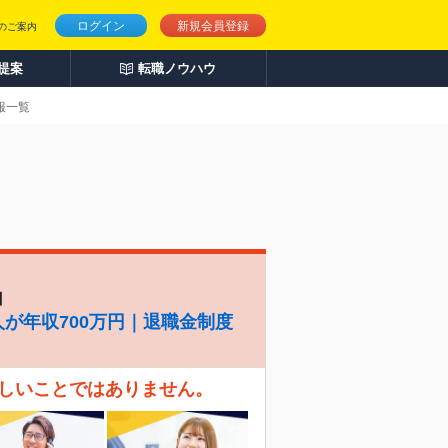
ログイン
新規会員登録
のご案内
人提案
転職ノウハウ
報一覧
】
人が年収700万円｜退職金制度
珍しいことではありません。