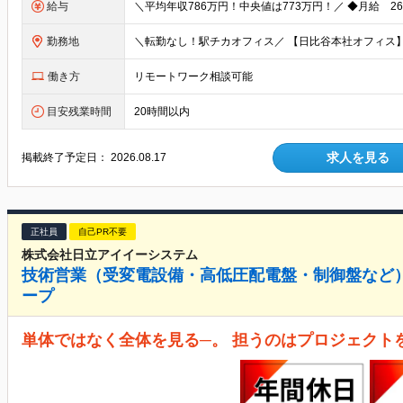
給与
勤務地
働き方
リモートワーク相談可能
目安残業時間
20時間以内
求人を見る
掲載終了予定日：
2026.08.17
正社員
自己PR不要
株式会社日立アイイーシステム
技術営業（受変電設備・高低圧配電盤・制御盤など）
ープ
単体ではなく全体を見る─。 担うのはプロジェクト