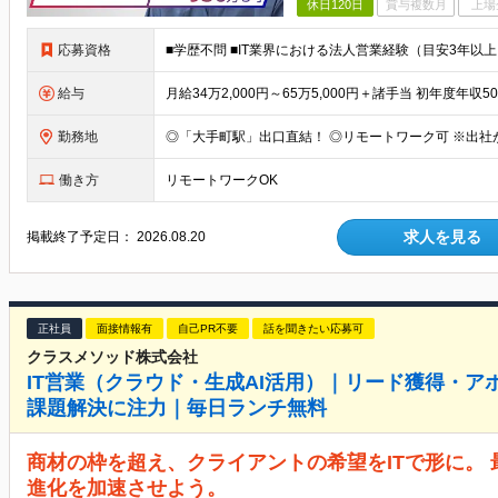
休日120日
賞与複数月
上場
応募資格
給与
勤務地
働き方
リモートワークOK
求人を見る
掲載終了予定日：
2026.08.20
正社員
面接情報有
自己PR不要
話を聞きたい応募可
クラスメソッド株式会社
IT営業（クラウド・生成AI活用）｜リード獲得・
課題解決に注力｜毎日ランチ無料
商材の枠を超え、クライアントの希望をITで形に。
進化を加速させよう。