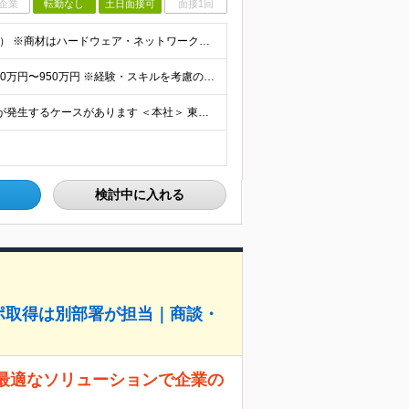
企業
転勤なし
土日面接可
面接1回
■学歴不問 ■IT業界における法人営業経験（目安3年以上） ※商材はハードウェア・ネットワーク・SaaS等、領域は問いません ※エンジニア出身の方も、顧客折衝経験があれば歓迎します ＜こんな方をお待
月給34万2,000円～65万5,000円＋諸手当 初年度年収500万円〜950万円 ※経験・スキルを考慮の上、当社規定により決定します ※上記に加え、Google Cloud資格の取得数に応じた資
◎「大手町駅」出口直結！ ◎リモートワーク可 ※出社が発生するケースがあります ＜本社＞ 東京都千代田区大手町1-7-2 東京サンケイビル 26F (変更の範囲) 会社の定める勤務地
検討中に入れる
アポ取得は別部署が担当｜商談・
 最適なソリューションで企業の