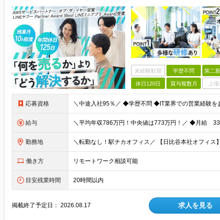
未経験歓迎
学歴不問
第二新
休日120日
賞与複数月
上場
応募資格
＼中途入社95％／ ◆学歴不問 ◆IT業界での営業経験
給与
勤務地
働き方
リモートワーク相談可能
目安残業時間
20時間以内
求人を見る
掲載終了予定日：
2026.08.17