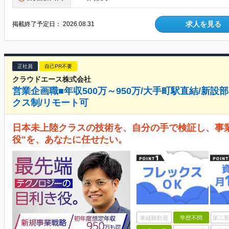
求人を見る
掲載終了予定日：
2026.08.31
正社員
自己PR不要
クラウドエース株式会社
営業企画職■年収500万～950万/大手町駅直結/新
クス制/リモート可
日本未上陸クラスの技術を、自分の手で検証し、事業
役"を、あなたに任せたい。
未経験歓迎
学歴不問
第二新