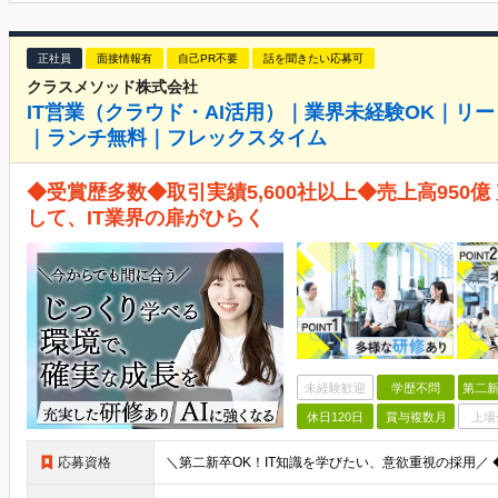
正社員
面接情報有
自己PR不要
話を聞きたい応募可
クラスメソッド株式会社
IT営業（クラウド・AI活用）｜業界未経験OK｜リ
｜ランチ無料｜フレックスタイム
◆受賞歴多数◆取引実績5,600社以上◆売上高950
して、IT業界の扉がひらく
未経験歓迎
学歴不問
第二新
休日120日
賞与複数月
上場
応募資格