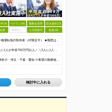
卒OK
ベテランOK
複数名採用
完全週休2日
企業
転勤なし
土日面接可
面接1回
◎100％人物や意欲重視の採用 高卒以上 普通自動車第一種運転免許取得者（AT限定可） ★職歴は全く問いません！ 前向きにコツコツと向き合える方であれば結果がついてくるお仕事です。 現職・無職、正社
＼平均年収819万円！社員の最大年収3,131万円／ ＼2人に1人が年収700万円以上／ ＼5人に1人が年収1,000万円以上！／ 固定給だけで、年収524万円も可能！ インセンティブだけでなく固定給
■全国各地の事業所で募集中 ■積極採用エリア：東京・神奈川・埼玉・千葉・愛知 ※希望の勤務地で働ける！通勤可能な事業所を選定していきます ※地元に戻って働きたいUターン希望者も歓迎します！ ※社用車を
検討中に入れる