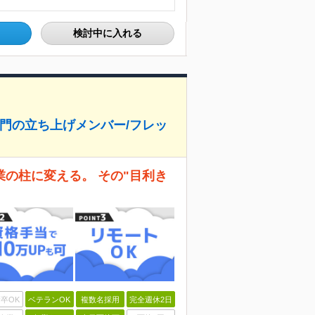
検討中に入れる
設部門の立ち上げメンバー/フレッ
の柱に変える。 その"目利き
卒OK
ベテランOK
複数名採用
完全週休2日