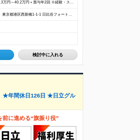
＼平均年収786万円！中央値は773万円！／ ◆月給 26.3万円～40.2万円＋賞与年2回 ※経験・スキルを考慮の上、優遇いたします ※上記金額には固定残業手当19～24時間分（4.3万円～7.
＼転勤なし！駅チカオフィス／ 【日比谷本社オフィス】 東京都港区西新橋1-1-1 日比谷フォートタワー26階 (変更の範囲)上記を除く当社関連勤務地
検討中に入れる
★年間休日126日 ★日立グル
を前に進める“旗振り役”