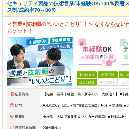
セキュリティ製品の技術営業/未経験OK/100％反響
ス制/成約率70～80％
＜営業×技術職の“いいとこどり”！＞ なくならな
もゲット！
未経験歓迎
学歴不問
第二新
休日120日
賞与複数月
上場
応募資格
給与
勤務地
目安残業時間
20時間以内