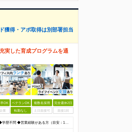
ード獲得・アポ取得は別部署担当
億 充実した育成プログラムを通
卒OK
ベテランOK
複数名採用
完全週休2日
企業
転勤なし
土日面接可
面接1回
＼第二新卒OK！IT知識を学びたい、意欲重視の採用／ ◆学歴不問 ◆営業経験がある方（目安：1年以上）