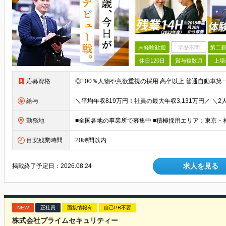
未経験歓迎
学歴不問
第二新
休日120日
賞与複数月
上場
応募資格
給与
勤務地
目安残業時間
20時間以内
求人を見る
掲載終了予定日：
2026.08.24
NEW
正社員
面接情報有
自己PR不要
株式会社プライムセキュリティー