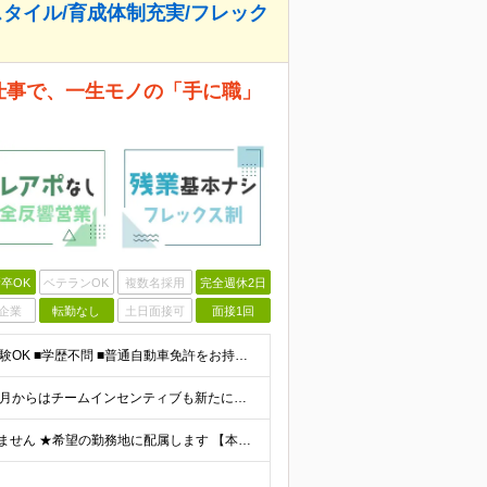
スタイル/育成体制充実/フレック
い仕事で、一生モノの「手に職」
卒OK
ベテランOK
複数名採用
完全週休2日
企業
転勤なし
土日面接可
面接1回
【職種・業界未経験、第二新卒の方、大歓迎！】 ■未経験OK ■学歴不問 ■普通自動車免許をお持ちの方（AT限定可） ≪こんな方にピッタリです！≫ ・未経験から「手に職」をつけて将来の安心を手に入れた
■月給26万円以上＋賞与(支給実績2ヶ月分)＋交通費 ★6月からはチームインセンティブも新たに導入予定！ ※スキル・経験を考慮の上、決定いたします ※上記には見込み残業代2万円以上（24時間分）を含
★横浜、大阪で募集中＆マイカー通勤OK ★転勤はありません ★希望の勤務地に配属します 【本社】 神奈川県横浜市戸塚区矢部町65 イェルコローレビル1F 【大阪オフィス】 大阪府大阪市北区池田町2