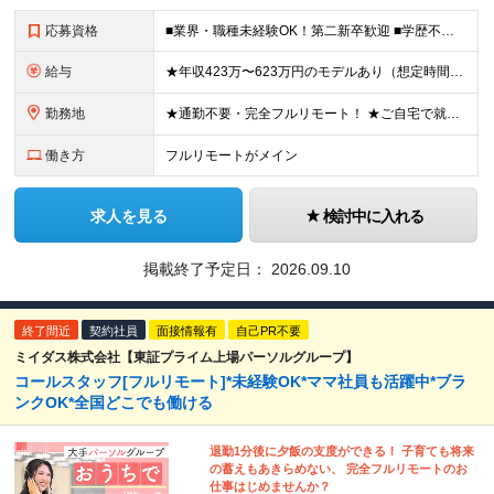
応募資格
■業界・職種未経験OK！第二新卒歓迎 ■学歴不問 ■営業や販売サービス業・カスタマーサポートなど、顧客折衝経験をお持ちの方 ＜契約更新あり＞ 初回2ヵ月、2回目3ヵ月、3回目以降6ヵ月 ※目標の達
給与
★年収423万〜623万円のモデルあり（想定時間外手当10時間分含む） ★半年に一度ドカンと支給のボーナスあり（半年に1度最大150万円） 月給25万円〜＋各種手当＋インセンティブ ＊リモートワーク
勤務地
★通勤不要・完全フルリモート！ ★ご自宅で就業いただきます ……………………………………… 東京都品川区北品川5-1-18 住友不動産大崎ツインビル東館 ┗JR山手線・埼京線・湘南新宿ライン・りんかい
働き方
フルリモートがメイン
求人を見る
検討中に入れる
掲載終了予定日：
2026.09.10
終了間近
契約社員
面接情報有
自己PR不要
ミイダス株式会社【東証プライム上場パーソルグループ】
コールスタッフ[フルリモート]*未経験OK*ママ社員も活躍中*ブラ
ンクOK*全国どこでも働ける
退勤1分後に夕飯の支度ができる！ 子育ても将来
の蓄えもあきらめない、 完全フルリモートのお
仕事はじめませんか？