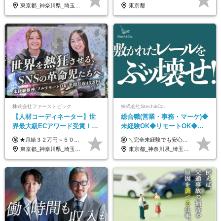
働ける
あり*年間休日120日
東京都_神奈川県_埼玉県_千葉県_大阪府_愛知県_北海道_青森県_岩手県_宮城県_秋田県_山形県_福島県_茨城県_栃木県_群馬県_新潟県_山梨県_長野県_富山県_石川県_福井県_静岡県_岐阜県_三重県_兵庫県_京都府_滋賀県_奈良県_和歌山県_広島県_岡山県_鳥取県_島根県_山口県_徳島県_香川県_愛媛県_高知県_福岡県_熊本県_佐賀県_長崎県_大分県_宮崎県_鹿児島県_沖縄県
東京都
株式会社ファーストピック
株式会社Stech&Co.
【人材コーディネーター】世
総合職(営業・事務・マーケ)◆
界最大級ECアワード受賞！フ
未経験OK◆リモートOK◆学
ルリモート／未経験◎／月給
歴不問◆20代活躍中！
★月給３２万円～５０万円＋インセンティブ賞与＋決算賞与★ （30時間の固定残業代、一律月54,750円を含む。超過分は支給） ※経験・スキルを考慮の上、決定 ※昇給：随時あり 【インセンティブについて】 自社サービスを提案し、サービス化した場合、一部の利益をインセンティブとして還元します。 試用期間中（6か月間）は、下記の給与となります。 【一都三県、大阪、名古屋、福岡の方】 月給２４万円～＋役職手当＋インセンティブ賞与 【一都三県以外の関東圏、九州、東北、北海道、その他地域の方】 月給２０万円～＋役職手当＋インセンティブ賞与 ※試用期間6ヶ月 ※試用期間中の待遇・福利厚生に差異はなし
＼完全未経験でも安心して年収UP可能です！／ -------------- 【1】営業 月給25万円～80万円＋賞与 【2】事務 月給21万円～50万円＋賞与 【3】マーケ 月給25万円～80万円＋賞与 ※試用期間3ヶ月間の待遇に変動はありません。 ※みなし残業代(月20時間分29,725円～)を含む。（※超過分は追加支給）
３２万円～／年休１３０日以
東京都_神奈川県_埼玉県_千葉県_大阪府_愛知県_北海道_青森県_岩手県_宮城県_秋田県_山形県_福島県_茨城県_栃木県_群馬県_静岡県_岐阜県_三重県_兵庫県_京都府_滋賀県_奈良県_和歌山県_広島県_岡山県_鳥取県_島根県_山口県_福岡県_熊本県_佐賀県_長崎県_大分県_宮崎県_鹿児島県
東京都_神奈川県_埼玉県_千葉県_大阪府_愛知県_北海道_青森県_岩手県_宮城県_秋田県_山形県_福島県_茨城県_栃木県_群馬県_新潟県_山梨県_長野県_富山県_石川県_福井県_静岡県_岐阜県_三重県_兵庫県_京都府_滋賀県_奈良県_和歌山県_広島県_岡山県_鳥取県_島根県_山口県_徳島県_香川県_愛媛県_高知県_福岡県_熊本県_佐賀県_長崎県_大分県_宮崎県_鹿児島県_沖縄県
上／