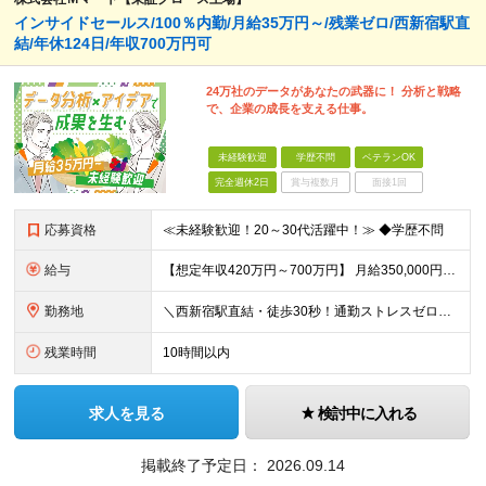
インサイドセールス/100％内勤/月給35万円～/残業ゼロ/西新宿駅直
結/年休124日/年収700万円可
24万社のデータがあなたの武器に！ 分析と戦略
で、企業の成長を支える仕事。
未経験歓迎
学歴不問
ベテランOK
完全週休2日
賞与複数月
面接1回
応募資格
≪未経験歓迎！20～30代活躍中！≫ ◆学歴不問
給与
【想定年収420万円～700万円】 月給350,000円～584,000円＋インセンティブ （基本給302,000円～505,000円、固定残業代48,000円～79,000円/月を含む） ※前職給
勤務地
＼西新宿駅直結・徒歩30秒！通勤ストレスゼロの好立地／ 東京都新宿区西新宿6-5-1新宿アイランドタワー26階 ※(変更の範囲)会社の指示による
残業時間
10時間以内
求人を見る
検討中に入れる
掲載終了予定日：
2026.09.14