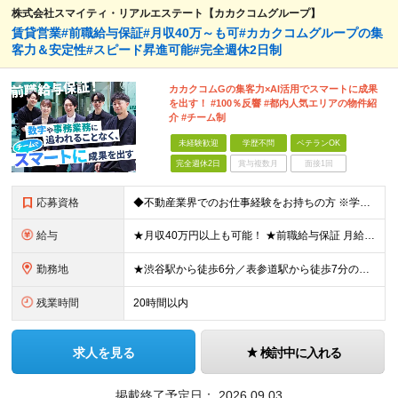
株式会社スマイティ・リアルエステート【カカクコムグループ】
賃貸営業#前職給与保証#月収40万～も可#カカクコムグループの集
客力＆安定性#スピード昇進可能#完全週休2日制
カカクコムGの集客力×AI活用でスマートに成果
を出す！ #100％反響 #都内人気エリアの物件紹
介 #チーム制
未経験歓迎
学歴不問
ベテランOK
完全週休2日
賞与複数月
面接1回
応募資格
◆不動産業界でのお仕事経験をお持ちの方 ※学歴不問 第二新卒の方や業界歴が長い方も大歓迎！ 組織を一から創り上げる環境で、一緒に成長していきませんか？
給与
★月収40万円以上も可能！ ★前職給与保証 月給32.7万円～＋残業代全額＋インセンティブ＋各種手当 ※経験・スキルを考慮し決定します。 ※試用期間6ヶ月間の給与や待遇に差異はございません。 ※残
勤務地
★渋谷駅から徒歩6分／表参道駅から徒歩7分のアクセス抜群！ ★転勤なし！ ■住所：東京都渋谷区渋谷1-7-2 VORT渋谷east2 2階 周辺にはカフェや飲食店も充実。 仕事帰りの時間も楽しめま
残業時間
20時間以内
求人を見る
検討中に入れる
掲載終了予定日：
2026.09.03