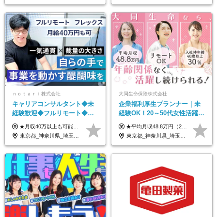
ｎｏｔａｒｉ株式会社
大同生命保険株式会社
キャリアコンサルタント◆未
企業福利厚生プランナー｜未
経験歓迎◆フルリモート◆フ
経験OK！20～50代女性活躍｜
レックス制◆10時出勤・16時
リモートOK｜平均月収48.8万
★月収40万以上も可能！ ★能力・スキル・経験を考慮した年収額を設定します ■月給20万円～40万円＋決算賞与 ※経験・スキルを考慮のうえ決定します ※給与にはみなし残業代40時間分を含む。そのほか詳細に関しては別途面接時にご説明します ※試用期間3ヵ月あり。期間中の雇用形態・条件などに差異はありません
★平均月収48.8万円（2025年度実績） ★安心の固定給＋賞与年2回＋インセンティブ！手当も充実 月給21万円～23万円＋諸手当＋インセンティブ＋賞与年2回 ※給与は年間平均の税込定例給与です。賞与は含みません。 ※約3週間の研修期間中は日当8000円を支給いたします。 ※試用期間6ヵ月あり（期間中の条件変更なし） ◆東京・神奈川・千葉・埼玉・愛知（一部）・京都・大阪・兵庫（一部）：月給23万円以上 ◆静岡（一部）・三重・岐阜：月給22万円以上 ◆上記以外の地域：月給21万円以上
退勤も可◆残業月10時間以内
｜子育て＆介護支援◎
東京都_神奈川県_埼玉県_千葉県_大阪府_愛知県_北海道_青森県_岩手県_宮城県_秋田県_山形県_福島県_茨城県_栃木県_群馬県_新潟県_山梨県_長野県_富山県_石川県_福井県_静岡県_岐阜県_三重県_兵庫県_京都府_滋賀県_奈良県_和歌山県_広島県_岡山県_鳥取県_島根県_山口県_徳島県_香川県_愛媛県_高知県_福岡県_熊本県_佐賀県_長崎県_大分県_宮崎県_鹿児島県_沖縄県
東京都_神奈川県_埼玉県_千葉県_大阪府_愛知県_北海道_青森県_岩手県_宮城県_秋田県_山形県_福島県_茨城県_栃木県_群馬県_新潟県_山梨県_長野県_富山県_石川県_福井県_静岡県_岐阜県_三重県_兵庫県_京都府_滋賀県_奈良県_和歌山県_広島県_岡山県_鳥取県_島根県_山口県_徳島県_香川県_愛媛県_高知県_福岡県_熊本県_佐賀県_長崎県_大分県_宮崎県_鹿児島県_沖縄県