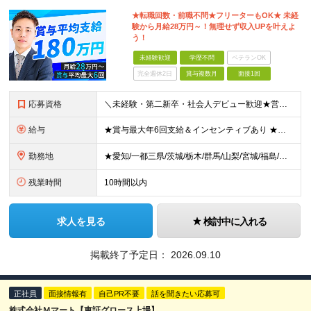
★転職回数・前職不問★フリーターもOK★ 未経
験から月給28万円～！無理せず収入UPを叶えよ
う！
未経験歓迎
学歴不問
ベテランOK
完全週休2日
賞与複数月
面接1回
応募資格
＼未経験・第二新卒・社会人デビュー歓迎★営業社員の平均年齢30代／ ◆学歴不問 ◆未経験歓迎 ◆普通自動車免許(AT限定可) ◆39歳までの方（若年層の長期キャリア形成を図るため） ★接客経験がない
給与
★賞与最大年6回支給＆インセンティブあり ★未経験からの入社：400万円～450万円 ◆月給28万円以上～65万円インセンティブ＋各種手当 ※経験・スキルなどを考慮のうえ、決定いたします。 ※試用期
勤務地
★愛知/一都三県/茨城/栃木/群馬/山梨/宮城/福島/岩手/岐阜 ★2026年1月福島いわき店、愛知刈谷店がオープン ◆愛知県 刈谷店／愛知県刈谷市中手町6-510 豊橋店／愛知県豊橋市新栄町大溝2
残業時間
10時間以内
求人を見る
検討中に入れる
掲載終了予定日：
2026.09.10
正社員
面接情報有
自己PR不要
話を聞きたい応募可
株式会社Ｍマート【東証グロース上場】