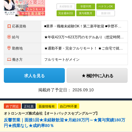
未経験歓迎
学歴不問
ベテランOK
完全週休2日
賞与複数月
面接1回
応募資格
■業界・職種未経験OK！第二新卒歓迎 ■学歴不問 ■営業や販売サービス業・カスタマーサポートなど、顧客折衝経験をお持ちの方 ＜契約更新あり＞ 初回2ヵ月、2回目3ヵ月、3回目以降6ヵ月 ※目標の達
給与
★年収423万〜623万円のモデルあり（想定時間外手当10時間分含む） ★半年に一度ドカンと支給のボーナスあり（半年に1度最大150万円） 月給25万円〜＋各種手当＋インセンティブ ＊リモートワーク
勤務地
★通勤不要・完全フルリモート！ ★ご自宅で就業いただきます ……………………………………… 東京都品川区北品川5-1-18 住友不動産大崎ツインビル東館 ┗JR山手線・埼京線・湘南新宿ライン・りんかい
働き方
フルリモートがメイン
求人を見る
検討中に入れる
掲載終了予定日：
2026.09.10
終了間近
正社員
面接情報有
自己PR不要
オトロンカーズ株式会社【オートバックスセブングループ】
反響営業｜面接1回★未経験歓迎★月給28万円～★賞与実績180万
円★残業なし★成約率80％