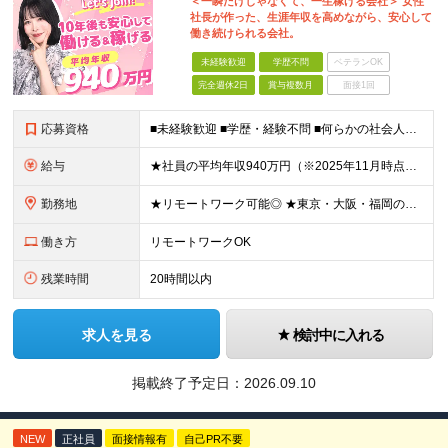
＜一瞬だけじゃなくて、一生稼げる会社＞ 女性
社長が作った、生涯年収を高めながら、安心して
働き続けられる会社。
未経験歓迎
学歴不問
ベテランOK
完全週休2日
賞与複数月
面接1回
応募資格
■未経験歓迎 ■学歴・経験不問 ■何らかの社会人経験がある方 ＜こんな方に向いています！＞ ・頑張った分評価されたい方 ・将来役立つ知識を身につけたい方 ・新しいことを学ぶのが好きな方 ・趣味
給与
★社員の平均年収940万円（※2025年11月時点） ★転職者は全員収入アップを実現 ★入社半年で昇給した実績あり！ 【営業未経験】 月給35万8,000円～（固定残業代含む）＋インセンティブ ＋賞
勤務地
★リモートワーク可能◎ ★東京・大阪・福岡の3拠点で募集中／ご希望の勤務地で配属します ★転勤なし ＜東京支店＞ 東京都港区三田1丁目4番28号 三田国際ビル2階 ＜大阪本社＞ 大阪府大阪市北区梅
働き方
リモートワークOK
残業時間
20時間以内
求人を見る
検討中に入れる
掲載終了予定日：
2026.09.10
NEW
正社員
面接情報有
自己PR不要