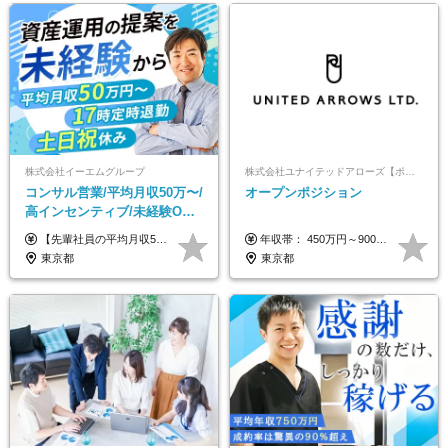
株式会社イーエムグループ
株式会社ユナイテッドアローズ【ポジションマッチ登録】
コンサル営業/平均月収50万〜/
オープンポジション
高インセンティブ/未経験OK/
残業なし/4,50代も活躍/ブラン
【先輩社員の平均月収50万円】 月給30万円以上+インセンティブ+その他手当 ※経験・スキルを考慮の上で給与を決定します ※上記には5万円（月20時間分）のみなし残業代と一律手当（営業手当4万円、能力評価手当4万円）を含みます ※上記を超える残業代は別途全額支給します ※試用期間：3ヶ月あり（試用期間中の待遇に差異なし）
年収帯： 450万円～900万円 ※経験・スキルを考慮の上、決定します。
ク可/面接1回
東京都
東京都