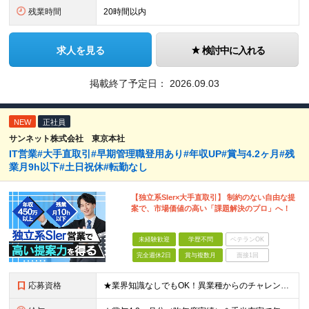
残業時間
20時間以内
求人を見る
検討中に入れる
掲載終了予定日：
2026.09.03
NEW
正社員
サンネット株式会社 東京本社
IT営業#大手直取引#早期管理職登用あり#年収UP#賞与4.2ヶ月#残
業月9h以下#土日祝休#転勤なし
【独立系SIer×大手直取引】 制約のない自由な提
案で、市場価値の高い「課題解決のプロ」へ！
未経験歓迎
学歴不問
ベテランOK
完全週休2日
賞与複数月
面接1回
応募資格
★業界知識なしでもOK！異業種からのチャレンジ大歓迎 ★20代・30代の若手が中心となって活躍中 ◆学歴不問（学歴よりも、意欲とこれまでのご経験を評価する人物重視の採用です） 【必須条件】 ■法人営