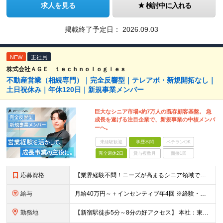
求人を見る
検討中に入れる
掲載終了予定日：
2026.09.03
NEW
正社員
株式会社ＡＧＥ ｔｅｃｈｎｏｌｏｇｉｅｓ
不動産営業（相続専門）｜完全反響型｜テレアポ・新規開拓なし｜
土日祝休み｜年休120日｜新規事業メンバー
巨大なシニア市場×約7万人の既存顧客基盤。 急
成長を遂げる注目企業で、新規事業の中核メンバ
ーへ。
未経験歓迎
学歴不問
ベテランOK
完全週休2日
賞与複数月
面接1回
応募資格
【業界経験不問！ニーズが高まるシニア領域で活躍】 ■20代・30代・40代・50代まで幅広く活躍 ■何かしらの営業経験をお持ちの方（業界・取扱商品・年数不問） ■学歴不問 【このような方を求めていま
給与
月給40万円～＋インセンティブ年4回 ※経験・年齢・スキルなどを考慮の上、当社規定により決定いたします ※試用期間3ヵ月あり（期間中の待遇に変更はありません） ※上記には固定残業代（￥104,085
勤務地
【新宿駅徒歩5分～8分の好アクセス】 本社：東京都新宿区西新宿7丁目3−4 アソルティ西新宿 2F ※転勤なし ※変更の範囲：上記を除く当社関連勤務地