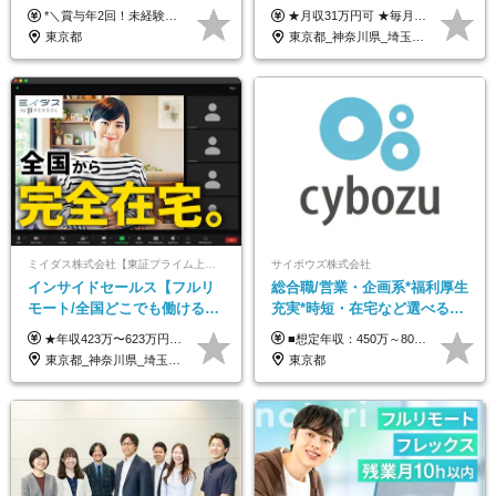
120日*土日祝休み*残業ほぼな
可/月最大3万のインセンティ
*＼賞与年2回！未経験から月給28万円スタート／* ◆月給28万～40万円＋賞与年2回＋各種インセンティブ ※経験・スキルを考慮の上、決定します ※試用期間6ヶ月間あり（期間中は月給26万円～になります。その他待遇等に差異はありません） ※月給には月35時間分の固定残業代含む（月5万4800円/超過分別途支給） ※ほとんどのメンバーが残業ゼロです！フレックスタイム制のため、自分の生活に合わせて調整できます。 ＼希望性で土曜日出勤あり／ お客様より「土曜日に応募者の対応をしてほしい」という ご要望を受けた際に、応募者対応⇒求職者との メッセージのやり取りなど、対応が発生する場合があります。 ※土曜日に出勤いただく場合は ・2時間稼働：4500円 ・4時間稼働：9000円 の給与が発生。勤務時間が4時間超えることは原則ありません。 短期間で高い給与をGETできるチャンスです♪
★月収31万円可 ★毎月「最大3万円」のインセンティブあり 月給266,228円～＋スキル手当（15,000円）＋インセンティブ（月最大3万円） ※月給例（月額最大額）：281,228 円＋残業代発生分 インセンティブを最大まで取得できた場合は、月額最大額：311,228円＋残業代発生分 となります ※経験・スキルなどを考慮し決定します ※残業代は1分単位で支給 ※試用期間3ヵ月あり（契約社員期間も給与・待遇に変更なし） ※インセンティブは効率性、顧客満足、勤怠状況等の結果により毎月金額が決定されます。 ＼”頑張り”はインセンティブで還元！／ 入社3ヶ月目から、目標数字やKPI、勤怠状況、お客様アンケートなどをもとに評価をスタート。 最短4ヶ月目にはインセンティブの支給も可能です！
し*育児中社員8割以上
ブ支給/平均年齢33歳
東京都
東京都_神奈川県_埼玉県_千葉県_大阪府_愛知県_北海道_青森県_岩手県_宮城県_秋田県_山形県_福島県_茨城県_栃木県_群馬県_新潟県_山梨県_長野県_富山県_石川県_福井県_静岡県_岐阜県_三重県_兵庫県_京都府_滋賀県_奈良県_和歌山県_広島県_岡山県_鳥取県_島根県_山口県_徳島県_香川県_愛媛県_高知県_福岡県_熊本県_佐賀県_長崎県_大分県_宮崎県_鹿児島県_沖縄県
ミイダス株式会社【東証プライム上場パーソルグループ】
サイボウズ株式会社
インサイドセールス【フルリ
総合職/営業・企画系*福利厚生
モート/全国どこでも働ける】
充実*時短・在宅など選べる働
未経験OK*土日祝休み*残業少
き方*賞与年2回
★年収423万〜623万円のモデルあり（想定時間外手当10時間分含む） ★半年に一度ドカンと支給のボーナスあり（半年に1度最大150万円） 月給25万円〜＋各種手当＋インセンティブ ＊リモートワーク手当（4000円/月） ＊リモートワーク一時金（1万5000円） ＊残業手当全額支給 ※経験・スキルにより月給を決定します ※試用期間：2ヵ月あり。期間中の雇用形態・給与・待遇に変更はありません 《頑張りはインセンティブとして還元！》 当社は5段階の評価制度を導入。 半期に1回の評価で最高ランク（5点）を獲得したメンバーには、 150万円のインセンティブを支給！ これが半年に一度のインセンティブとして支給されるため、 成果を出した分だけまとまった収入を得られる仕組みです。 【固定残業代について】 なし（残業代は、実際の労働時間に応じて別途全額支給）
■想定年収：450万～800万円（基本給12ヶ月分＋賞与2ヶ月分） ※上記想定年収はフルタイムの働き方を想定しています。 それ以外の働き方（勤務日数、時短、固定残業時間数の変更など）の場合 上記想定年収の支給を確約するものではありません ※賞与は全社の業績に応じて変動の可能性があります ※ご経験・スキルを考慮のうえ、当社規定により優遇します （試用期間3ヶ月有/給与・待遇に差異なし） ■昇給年1回 ■賞与年2回（2月・8月）
なめ*在宅勤務手当あり
東京都_神奈川県_埼玉県_千葉県_大阪府_愛知県_北海道_青森県_岩手県_宮城県_秋田県_山形県_福島県_茨城県_栃木県_群馬県_新潟県_山梨県_長野県_富山県_石川県_福井県_静岡県_岐阜県_三重県_兵庫県_京都府_滋賀県_奈良県_和歌山県_広島県_岡山県_鳥取県_島根県_山口県_徳島県_香川県_愛媛県_高知県_福岡県_熊本県_佐賀県_長崎県_大分県_宮崎県_鹿児島県_沖縄県
東京都