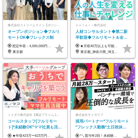
株式会社ストリームライン【ポジションマッチ登録】
ｎｏｔａｒｉ株式会社
オープンポジション◆フルリ
人材コンサルタント◆第二新
モートOK◆フレックス制
卒歓迎◆フルリモート＆全国
から勤務OK◆残業月10h以内
想定年収：4,000,000円 ～ 8,000,000円 月給：288,000円 ～ 570,000円 ※ご経験・能力に応じて決定いたします。 ※上記額にはみなし残業代を含みます。 ※超過分は全額支給いたします。 ※みなし残業代 45,000円 ～ 89,050円／月 ※みなし残業時間 20時間／月 ※試用期間：3ヶ月（試用期間中の待遇に差異はありません） 【固定残業代について】 固定残業20時間分（45,000円～89,050円）を含む ※超過分は別途全額支給
★月収40万以上も可能！ ★能力・スキル・経験を考慮した年収額を設定します ★年功序列ではなく、チャレンジを評価して給与に反映！ ■月給20万円～40万円＋決算賞与 ※経験・スキルを考慮のうえ決定します ※給与にはみなし残業代40時間分を含む。そのほか詳細に関しては別途面接時にご説明します ※試用期間3ヵ月あり。期間中の雇用形態・条件などに差異はありません
◆フレックス制
東京都
東京都_神奈川県_埼玉県_千葉県_大阪府_愛知県_北海道_青森県_岩手県_宮城県_秋田県_山形県_福島県_茨城県_栃木県_群馬県_新潟県_山梨県_長野県_富山県_石川県_福井県_静岡県_岐阜県_三重県_兵庫県_京都府_滋賀県_奈良県_和歌山県_広島県_岡山県_鳥取県_島根県_山口県_徳島県_香川県_愛媛県_高知県_福岡県_熊本県_佐賀県_長崎県_大分県_宮崎県_鹿児島県_沖縄県
ミイダス株式会社【東証プライム上場パーソルグループ】
株式会社サイヨウブ
コールスタッフ[フルリモー
採用パートナー*フルリモート
ト]*未経験OK*ママ社員も活躍
*フレックス勤務*土日祝休み*
中*ブランクOK*全国どこでも
月給28万円～*産育休取得実績
★年収423万〜623万円のモデルあり（想定時間外手当10時間分含む） ★半年に一度ドカンと支給のボーナスあり（半年に1度最大150万円） 月給25万円〜＋各種手当＋インセンティブ ＊リモートワーク手当（4000円/月） ＊リモートワーク一時金（1万5000円） ＊残業手当全額支給 ※経験・スキルにより月給を決定します ※試用期間：2ヵ月あり。期間中の雇用形態・給与・待遇に変更はありません 《頑張りはインセンティブとして還元！》 当社は5段階の評価制度を導入。 半期に1回の評価で最高ランク（5点）を獲得したメンバーには、 150万円のインセンティブを支給！ これが半年に一度のインセンティブとして支給されるため、 成果を出した分だけまとまった収入を得られる仕組みです。 【固定残業代について】 なし（残業代は、実際の労働時間に応じて別途全額支給）
*＼賞与年2回！未経験から月給28万円スタート／* ★昇給年12回あり！随時昇給のチャンス ◆月給28万～40万円＋賞与年2回＋各種インセンティブ ※経験・スキルを考慮の上、決定します ※試用期間6ヶ月間あり（期間中は月給26万円～になります。その他待遇等に差異はありません） ※月給には月35時間分の固定残業代含む（月5万4800円/超過分別途支給） ※ほとんどのメンバーが残業ゼロです！フレックスタイム制のため、自分の生活に合わせて調整できます。 ＼希望性で土曜日出勤あり／ お客様より「土曜日に応募者の対応をしてほしい」という ご要望を受けた際に、応募者対応⇒求職者との メッセージのやり取りなど、対応が発生する場合があります。 ※土曜日に出勤いただく場合は ・2時間稼働：4500円 ・4時間稼働：9000円 の給与が発生。勤務時間が4時間超えることは原則ありません。 短期間で高い給与をGETできるチャンスです♪