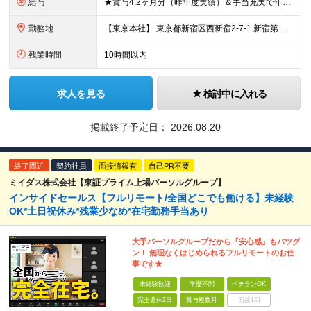
給与
★賞与4.2ヶ月分（昨年度実績）＆手当充実で年収UPも可能！ 月給29万円～35万円 ＋ 賞与年2回 ＋ 各種手当 ※前職（現職）の給与・経験・スキルを最大限考慮して金額を決定します。 ＜充実の手
勤務地
【東京本社】 東京都新宿区西新宿2-7-1 新宿第一生命ビル3階 ★転勤はありません！ ★「都庁前駅」からは駅直通で雨の日も濡れずに通勤可能です◎ ★東京メトロ丸の内線「西新宿駅」からも濡れずに来
残業時間
10時間以内
求人を見る
検討中に入れる
掲載終了予定日：
2026.08.20
終了間近
契約社員
面接情報有
自己PR不要
ミイダス株式会社【東証プライム上場パーソルグループ】
インサイドセールス【フルリモート/全国どこでも働ける】未経験
OK*土日祝休み*残業少なめ*在宅勤務手当あり
大手パーソルグループだから『安心感』もバツグ
ン！ 無理なくはじめられるフルリモートのお仕
事です★
未経験歓迎
学歴不問
ベテランOK
完全週休2日
賞与複数月
面接1回