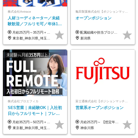
株式会社Antrace
亀田製菓株式会社【ポジションマッチ登録】
人材コーディネーター／未経
オープンポジション
験歓迎／フルリモ可／年休127
日／おしゃれ自由／海外研修
月給25万円～35万円＋インセンティブ 未経験者：月給25万円～＋インセンティブ 経験者：月給35万円～＋インセンティブ （※経験者は営業経験5年以上の方を想定） ※経験・スキルなどを考慮のうえ、決定します ※時間外手当は別途全額支給します
配属組織や担当プロジェクトにより異なります。 想定年収：400万円～1000万円 ※ご経験やスキルに応じて決定します。 ※上記想定年収はあくまでも目安の金額であり、 選考を通じて上下する可能性があります。
年10回／美容・サウナ割あり
東京都_神奈川県_埼玉県_千葉県_大阪府_愛知県_北海道_青森県_岩手県_宮城県_秋田県_山形県_福島県_茨城県_栃木県_群馬県_新潟県_山梨県_長野県_富山県_石川県_福井県_静岡県_岐阜県_三重県_兵庫県_京都府_滋賀県_奈良県_和歌山県_広島県_岡山県_鳥取県_島根県_山口県_徳島県_香川県_愛媛県_高知県_福岡県_熊本県_佐賀県_長崎県_大分県_宮崎県_鹿児島県_沖縄県
新潟県
株式会社プロエフィカ
富士通株式会社【ポジションマッチ登録】
SES営業｜未経験OK｜入社初
営業系オープンポジション
日からフルリモート｜フレッ
クス可｜残業月平均10h以下｜
月給35万円～50万円＋交通費 ◎経験やスキルを考慮し、最大限優遇します ◎上記月給は固定残業代月40時間分(月10万9,375～)を含みます。残業時間が超過した場合はその分追加支給します ◎試用期間6カ月あり(給与や待遇は同じです)
月給25万円～ 【想定年収】 400万円～1000万円（残業代及び諸手当込） ※ご経験、前年収、ご年齢に応じて決定します。
事業立ち上げメンバー
東京都_神奈川県_埼玉県_千葉県_大阪府_愛知県_北海道_青森県_岩手県_宮城県_秋田県_山形県_福島県_茨城県_栃木県_群馬県_新潟県_山梨県_長野県_富山県_石川県_福井県_静岡県_岐阜県_三重県_兵庫県_京都府_滋賀県_奈良県_和歌山県_広島県_岡山県_鳥取県_島根県_山口県_徳島県_香川県_愛媛県_高知県_福岡県_熊本県_佐賀県_長崎県_大分県_宮崎県_鹿児島県_沖縄県
神奈川県