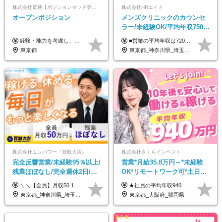
株式会社電通【ポジションマッチ登録】
株式会社HRエイド
オープンポジション
メンズクリニックのカウンセ
ラー/未経験OK/平均年収750万
円/4人に1人が年収1000万円超
経験・能力を考慮し、当社規定により決定します。 ▼参考情報 ------------ 年収イメージ：500万～1500万
■営業の平均年収は720万円！ ■4人に1人が年収1000万円超え 月給27万円～100万円+インセンティブ(平均月20～40万円程) ＜インセンティブ制度について＞ 当社では創業以来、頑張ったらその分稼げる環境づくりに注力。カウンセラー部署では、個人の成約金額・チームの成果・事業部の売上利益を掛け合わせる新しいインセンティブ制度を導入しました。あなたの頑張り次第で毎月高インセンティブが実現できる体制です！ ※上記金額には固定残業代（35,500円以上～・30時間分）が含まれます。時間超過分は追加支給します。 ※試用期間3か月あり。研修期間3か月中は、月給25万円～30万円になります。(固定残業代：35,500円～・23h分を含む) ※インセンティブの一部は、研修期間中から支給されます。その他待遇の差異はありません。
え/成約率90％
東京都
東京都_神奈川県_埼玉県_千葉県_大阪府_愛知県_北海道_宮城県_栃木県_群馬県_静岡県_兵庫県_京都府_岡山県_熊本県
株式会社エンパワー『買取大吉』
株式会社さくらインベスト
完全反響営業/未経験95％以上/
営業*月給35.8万円～*未経験
残業ほぼなし/完全週休2日/月
OK*リモートワーク可*土日祝
収50万円スタート！/賞与年2
休み*年休123日以上*転職者全
＼＼【全員】月収50.1万円保証！／／ 月給30.1万円＋インセン＋特別手当20万円(半年間)＋賞与 ※経験者は優遇いたします（研修も免除の場合有） ※固定残業代:7万4000円以上/月45時間分を含む ※固定残業代は残業がない場合も支給し、超過分は別途支給します ■入社後5日間研修を実施 研修中のテスト（ロープレ、商材知識）合格で研修生卒業となり翌月からインセンティブの対象に。 ロープレは細かな評価基準があり、顧客満足度をキープするため非常に重要なテストです。 ※4カ月目以降も不合格の場合、月給28.3万円／1カ月以内合格率100％ ＜平均年収＞ ◆一般メンバー ：625万円 ◆店長（管理職）：1178万円 ◆マネージャー ：4160万円
★社員の平均年収940万円（※2025年11月時点） ★転職者は全員収入アップを実現 ★入社半年で昇給した実績あり！ 【営業未経験】 月給35万8,000円～（固定残業代含む）＋インセンティブ ＋賞与年2回 【管理職候補】 月給40万円～100万円＋インセンティブ＋賞与年2回 ※固定残業代は、時間外労働の有無にかかわらず月25時間分（月5万8,000円～）を支給します。 ※上記を超える時間外労働分は、別途追加で支給します。 ＼月給額が高い理由について／ 当社が扱うのは、1件あたり100万円以上となる高単価な金融商品です。 そのため月給ベースも高く設定して社員に還元しています。 ＜試用期間中の給与＞※営業未経験の方 試用期間2カ月あり。 月給25万円＋営業手当5万円（資格取得後より日割り支給） ※残業代は別途全額支給します。 ※その他の待遇に差異はありません。 ★時短勤務も可能です ・7時間勤務：月給26万2,500円～＋インセンティブ＋賞与（年2回） ・6時間勤務：月給24万円～＋インセンティブ＋賞与（年2回） （時短勤務例）9:00-16:00、10:00-17:00など
回
員が収入UP
東京都_神奈川県_埼玉県_千葉県_大阪府_愛知県_北海道_青森県_岩手県_宮城県_秋田県_山形県_福島県_茨城県_栃木県_群馬県_新潟県_山梨県_長野県_富山県_石川県_福井県_静岡県_岐阜県_三重県_兵庫県_京都府_滋賀県_奈良県_和歌山県_広島県_岡山県_鳥取県_島根県_山口県_徳島県_香川県_愛媛県_高知県_福岡県_熊本県_佐賀県_長崎県_大分県_宮崎県_鹿児島県_沖縄県
東京都_大阪府_福岡県