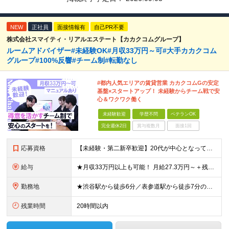
NEW
正社員
面接情報有
自己PR不要
株式会社スマイティ・リアルエステート【カカクコムグループ】
ルームアドバイザー#未経験OK#月収33万円～可#大手カカクコム
グループ#100%反響#チーム制#転勤なし
#都内人気エリアの賃貸営業 カカクコムGの安定
基盤×スタートアップ！ 未経験からチーム戦で安
心＆ワクワク働く
未経験歓迎
学歴不問
ベテランOK
完全週休2日
賞与複数月
面接1回
応募資格
【未経験・第二新卒歓迎】20代が中心となって活躍中！ ●基本的なPC操作ができる方 ●学歴不問 ★接客や販売など、人と関わる業務経験がある方は大歓迎！（アルバイト経験でもOKです） ★個人戦より、チー
給与
★月収33万円以上も可能！ 月給27.3万円～＋残業代全額＋インセンティブ＋各種手当 ※経験・スキルを考慮し決定します。 ※試用期間6ヶ月間の給与や待遇に差異はございません。 ※残業代は、1分単位
勤務地
★渋谷駅から徒歩6分／表参道駅から徒歩7分のアクセス抜群！ ★新築のきれいなビルで働ける！ ★転勤なし！ ■住所：東京都渋谷区渋谷1-7-2 VORT渋谷east2 2階 周辺にはカフェや飲食店も
残業時間
20時間以内