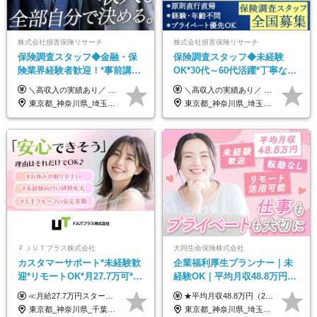
株式会社損害保険リサーチ
株式会社損害保険リサーチ
保険調査スタッフ◆金融・保
保険調査スタッフ◆未経験
険業界経験者歓迎！*事前講習
OK*30代～60代活躍*丁寧な講
あり*30代～60代活躍*調査は
習・サポートあり*原則直行直
＼高収入の実績あり／ なかには年収1000万円を超える方もいらっしゃいます！ 【完全出来高報酬制】 ★仕事に慣れるまで収入をサポート 1か月目：報酬が通常の2倍 2か月目：報酬が通常の1.5倍 ※災害に関する業務については、収入サポートの対象外 ※試用期間はありません ＊＊＊業務報酬の例＊＊＊ ・事故原因調査（4箇所確認）…1万5000円～ ・有無責／不正請求疑義調査（自動車案件）…2万円～ ・医療調査（1箇所確認）…1万7000円～ ・書類取付（1箇所訪問）…3000円～ ※上記は目安になります ※実際の報酬は業務報酬に応じた個々のスキル・実績を加味したものになります
＼高収入の実績あり／ なかには年収1000万円を超えるスペシャリストもいらっしゃいます！ 【完全出来高報酬制】 ★仕事に慣れるまで収入をサポート 1か月目：報酬が通常の2倍 2か月目：報酬が通常の1.5倍 ※災害に関する業務については、収入サポートの対象外 ※試用期間はありません ＊＊＊業務報酬の例＊＊＊ ・事故原因調査（4箇所確認）…1万5000円～ ・有無責／不正請求疑義調査（自動車案件）…2万円～ ・医療調査（1箇所確認）…1万7000円～ ・書類取付（1箇所訪問）…3000円～ ※上記は目安になります ※実際の報酬は業務報酬に応じた個々のスキル・実績を加味したものになります
原則直行直帰*高収入可
帰／全国募集・業務委託
東京都_神奈川県_埼玉県_千葉県_大阪府_愛知県_北海道_青森県_岩手県_宮城県_秋田県_山形県_福島県_茨城県_栃木県_群馬県_新潟県_山梨県_長野県_富山県_石川県_福井県_静岡県_岐阜県_三重県_兵庫県_京都府_滋賀県_奈良県_和歌山県_広島県_岡山県_鳥取県_島根県_山口県_徳島県_香川県_愛媛県_高知県_福岡県_熊本県_佐賀県_長崎県_大分県_宮崎県_鹿児島県_沖縄県
東京都_神奈川県_埼玉県_千葉県_大阪府_愛知県_北海道_青森県_岩手県_宮城県_秋田県_山形県_福島県_茨城県_栃木県_群馬県_新潟県_山梨県_長野県_富山県_石川県_福井県_静岡県_岐阜県_三重県_兵庫県_京都府_滋賀県_奈良県_和歌山県_広島県_岡山県_鳥取県_島根県_山口県_徳島県_香川県_愛媛県_高知県_福岡県_熊本県_佐賀県_長崎県_大分県_宮崎県_鹿児島県_沖縄県
ＦＪＵＴプラス株式会社
大同生命保険株式会社
カスタマーサポート*未経験歓
企業福利厚生プランナー｜未
迎*リモートOK*月27.7万可*賞
経験OK｜平均月収48.8万円｜
与年2回*転勤なし*連休
リモートOK｜残業ほぼなし｜
≪月給27.7万円スタートも可／賞与年2回≫ ■月給21万円～27.7万円＋各種手当＋賞与年2回 ※給与は勤務地に応じて変更します ※年齢や経験・スキルなどを考慮して決定します ※時間外手当は全額支給 ※上記は初年度の月給となります ※試用期間3ヶ月（その他待遇に差異はありません） 【固定残業代について】 なし（残業代は、実際の労働時間に応じて別途全額支給）
★平均月収48.8万円（2025年度実績） ★安心の固定給＋賞与年2回＋インセンティブ！手当も充実 月給21万円～23万円＋諸手当＋インセンティブ＋賞与年2回 ※給与は年間平均の税込定例給与です。賞与は含みません。 ※約3週間の研修期間中は日当8000円を支給いたします。 ※試用期間6ヵ月あり（期間中の条件変更なし） ◆東京・神奈川・千葉・埼玉・愛知（一部）・京都・大阪・兵庫（一部）：月給23万円以上 ◆静岡（一部）・三重・岐阜：月給22万円以上 ◆上記以外の地域：月給21万円以上
OK/ZE010232
転勤なし｜女性活躍中
東京都_神奈川県_千葉県_大阪府_愛知県_北海道_長野県_石川県_広島県_福岡県
東京都_神奈川県_埼玉県_千葉県_大阪府_愛知県_北海道_青森県_岩手県_宮城県_秋田県_山形県_福島県_茨城県_栃木県_群馬県_新潟県_山梨県_長野県_富山県_石川県_福井県_静岡県_岐阜県_三重県_兵庫県_京都府_滋賀県_奈良県_和歌山県_広島県_岡山県_鳥取県_島根県_山口県_徳島県_香川県_愛媛県_高知県_福岡県_熊本県_佐賀県_長崎県_大分県_宮崎県_鹿児島県_沖縄県