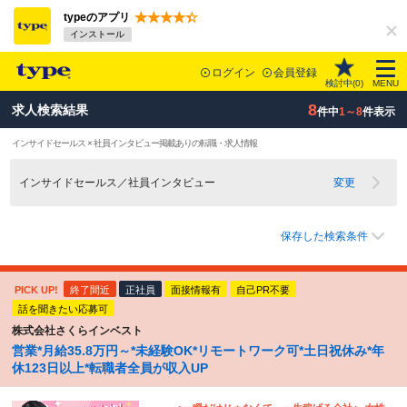
typeのアプリ
インストール
ログイン
会員登録
検討中(
0
)
MENU
8
求人検索結果
件中
1～8
件表示
インサイドセールス × 社員インタビュー掲載ありの転職・求人情報
インサイドセールス／社員インタビュー
変更
保存した検索条件
PICK UP!
終了間近
正社員
面接情報有
自己PR不要
話を聞きたい応募可
株式会社さくらインベスト
営業*月給35.8万円～*未経験OK*リモートワーク可*土日祝休み*年
休123日以上*転職者全員が収入UP