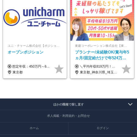
ユニ・チャーム株式会社【ポジションマッチ登録】
東建コーポレーション株式会社【東証プライム・名証プレミア上場】
オープンポジション
プランナー/未経験OK/賞与年5
ヵ月/固定給だけで年524万円
可能/二人に一人が年収700万
想定年収：450万円～650万円 ※経験・能力を考慮の上、規定により優遇いたします ※試用期間6ヵ月（その間の給与・待遇に変動はありません）
＼平均年収819万円！社員の最大年収3,131万円／ ＼2人に1人が年収700万円以上／ ＼5人に1人が年収1,000万円以上！／ 固定給だけで、年収524万円も可能！ インセンティブだけでなく固定給でもしっかり稼げる仕組みです！ 【入社初年度】 年収400万～550万円＋インセンティブ →月給26万3,000円～29万5,600円＋賞与年2回（基本給×約5ヵ月分※前年度実績）＋インセンティブ＋各種手当 【インセンティブ】 1物件着工で目安80万～200万円 ※建物の契約金額実績によります 【各種手当】 ・都市手当…月1万円～3万円（首都圏・東海圏・関西圏で弊社指定の事業所に勤務する方が対象） ・家族手当…配偶者：月1万円、子供1名につき：月5千円 ・資格手当…FP資格1級：月1万円、2級：月5千円、3級：月3千円 ・役職手当…昇進欄に詳細記載（主任補：月5千円→主任：月1万円…） 【その他】 ※上記月給には、固定残業代【47時間分（7万3,800円以上）】が含まれます ※月平均残業時間は14時間と少なめです（2023年度） ※固定残業代の時間数を超える時間外労働は追加で支給 但し、時間数を超える時間外労働が発生する場合もあります（特別条項付き協定締結済）
円/休めて稼げる
東京都
東京都_神奈川県_埼玉県_千葉県_大阪府_愛知県_宮城県_茨城県_栃木県_群馬県_静岡県_兵庫県_京都府_福岡県
ほかの職種で探し直す
求人掲載・利用規約・お問合せ
ホーム
ログイン