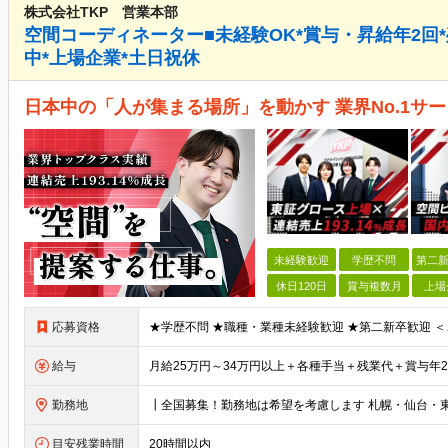
株式会社TKP 営業本部
空間コーディネーター■未経験OK*賞与・昇給年2回*残業
中*上場企業*土日祝休
日本中の「人が集まる場所」を動かす 業界No.1サー
未経験歓迎
学歴不問
第二新
休日120日
賞与複数月
上場
応募資格
給与
勤務地
目安残業時間
20時間以内