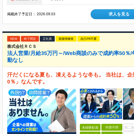
求人を見る
掲載終了予定日：
2026.09.03
NEW
終了間近
正社員
面接情報有
自己PR不要
株式会社ＲＣＳ
法人営業/月給35万円～/Web商談のみで成約率50％/年
勤なし
汗だくになる夏も、凍えるような冬も。 当社は、企
0％」なんです。
未経験歓迎
学歴不問
第二新