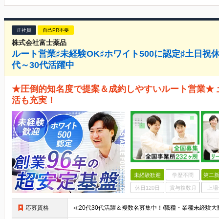
正社員
自己PR不要
株式会社富士薬品
ルート営業♯未経験OK♯ホワイト500に認定♯土日祝休
代～30代活躍中
★圧倒的知名度で提案＆成約しやすいルート営業★
活も充実！
未経験歓迎
学歴不問
第二新
休日120日
賞与複数月
上場
応募資格