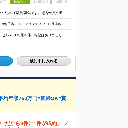
企業
転勤なし
土日面接可
面接1回
今回の募集は、今後の事業拡大に向けた 土台を築いていくための"増員"募集です。 急な欠員や業務過多が理由の急募ではなく、 先を見据えた『育成前提』の採用なので、 少しでも興味があればぜひご応募くださ
■月給350,000円～500,000円（基本給＋固定残業代＋その他手当）＋インセンティブ ∟基本給268,400円～411,700円 固定残業代57,600円～88,300円（28時間分）
【本社】 兵庫県神戸市中央区八幡通3-1-14 サンシポートビル6F ★転居を伴う転勤はありません ＜アクセス＞ ・海岸線「三宮・花時計前駅」より徒歩2分 ・阪神本線「神戸三宮駅」より徒歩6分 ・阪
検討中に入れる
均年収750万円#直帰OK#賞
”だから3件に1件が成約。 ノ