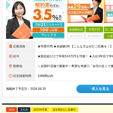
未経験歓迎
学歴不問
第二新
休日120日
賞与複数月
上場
応募資格
給与
勤務地
目安残業時間
10時間以内
求人を見る
掲載終了予定日：
2026.08.20
NEW
正社員
自己PR不要
話を聞きたい応募可