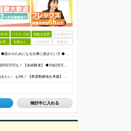
卒OK
ベテランOK
複数名採用
完全週休2日
企業
転勤なし
土日面接可
面接1回
★学歴不問 ★未経験OK 【こんな方はぜひご応募を！】 ◆誰かのためになる仕事に就きたい方 ◆人に寄り添い、相手の心を大切にできる方 ◆保険の知識を身につけて、長く働きたい方 ◆人と話すのが好きで、
★固定給だけで年収524万円も可能！ ★入社3年目で年収650万円も！ 【未経験者】 ◆月給29万円～51万円（店舗手当・営業手当など一律手当含む）＋インセンティブ＋他各種手当＋決算賞与あり（会社業
＼全国97店舗で募集中！希望を考慮◎「自宅の近くで働きたい」もOK／ 【希望勤務地を考慮】全97店舗／北海道・東京・神奈川・千葉・埼玉・石川・静岡・愛知・大阪・兵庫・福岡の『保険クリニック』直営店
検討中に入れる