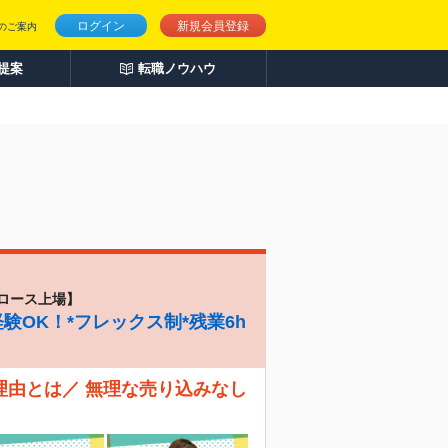
ログイン
新規会員登録
のご案内
人提案
転職ノウハウ
ロース上場】
験OK！*フレックス制*残業6h
理由とは／ 無理な売り込みなし