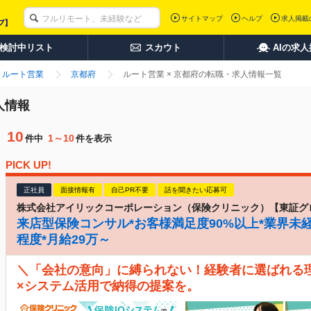
サイトマップ
ヘルプ
求人掲載
検討中リスト
スカウト
AIの求
ルート営業
京都府
ルート営業 × 京都府の転職・求人情報一覧
人情報
10
1～10
件中
件を表示
PICK UP!
正社員
面接情報有
自己PR不要
話を聞きたい応募可
株式会社アイリックコーポレーション（保険クリニック）【東証グ
来店型保険コンサル*お客様満足度90%以上*業界未経
程度*月給29万～
＼「会社の意向」に縛られない！経験者に選ばれる
×システム活用で納得の提案を。