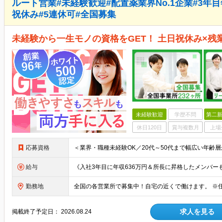
ルート営業#未経験歓迎#配置薬業界No.1企業#3年
祝休み#5連休可#全国募集
未経験から一生モノの資格をGET！ 土日祝休み×
未経験歓迎
学歴不問
第二新
休日120日
賞与複数月
上場
応募資格
給与
勤務地
求人を見る
掲載終了予定日：
2026.08.24