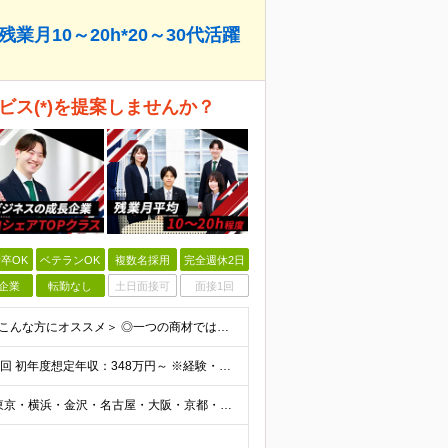
月10～20h*20～30代活躍
ビス(*)を提案しませんか？
卒OK
ベテランOK
複数名採用
完全週休2日
企業
転勤なし
土日面接可
面接1回
★学歴不問 ★職種・業種未経験歓迎 ★第二新卒歓迎 ＜こんな方にオススメ＞ ◎一つの商材ではなく、幅広い提案で勝負したい ◎成長企業でスケールの大きい仕事に挑戦したい ◎実力を評価されたい＆腰を据え
月給25万円～34万円以上＋各種手当＋残業代＋賞与年2回 初年度想定年収：348万円～ ※経験・能力を考慮のうえ優遇します。 ※上記にはエリア給（10,000円～15,000円）、見込み残業代（20
┃全国募集！勤務地は希望を考慮します 札幌・仙台・東京・横浜・金沢・名古屋・大阪・京都・広島・福岡 募集 ※上記のほか、全国に拠点あり ※キャリアアップやキャリアシフトに伴う転勤も一部ありますが、基