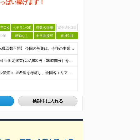
っぱい稼げます！
卒OK
ベテランOK
複数名採用
完全週休2日
企業
転勤なし
土日面接可
面接1回
【志望動機は『稼ぎたい』だけでもOK◆未経験歓迎◆転職回数不問】 今回の募集は、今後の事業拡大に向けた 育成前提の"増員"募集です。 ★未経験歓迎！業界知識や経験は一切不問！ ★学歴不問・第二新卒
【東京】 月給28万700円＋歩合給＋各種手当＋賞与年2回 ※固定残業代57,900円（36時間分）を含む 【大阪】 月給26万8200円＋歩合給＋各種手当＋賞与年2回 ※固定残業代55,400円（
＜勤務地は希望を考慮して決定★転勤なし★U・Ⅰターン歓迎＞ ※希望を考慮し、全国各エリアのいずれかの支店へ配属 【関東】 宇都宮支店／大宮支店／千葉支店 新宿支店／横浜支店／大和支店 【東海】 名
検討中に入れる