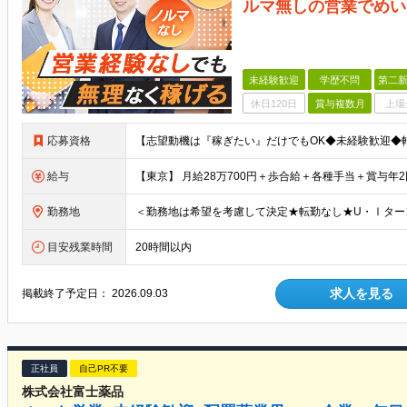
ルマ無しの営業でめい
未経験歓迎
学歴不問
第二新
休日120日
賞与複数月
上場
応募資格
給与
勤務地
目安残業時間
20時間以内
求人を見る
掲載終了予定日：
2026.09.03
正社員
自己PR不要
株式会社富士薬品