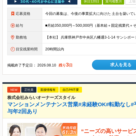
休日120日
賞与複数月
上場
応募資格
給与
勤務地
目安残業時間
20時間以内
3
求人を見る
掲載終了予定日：
2026.08.10
残り
日
NEW
正社員
面接情報有
自己PR不要
株式会社みらいオーナーズスタイル
マンションメンテナンス営業#未経験OK#転勤なし#平
与年2回あり
“ニーズの高いサービス