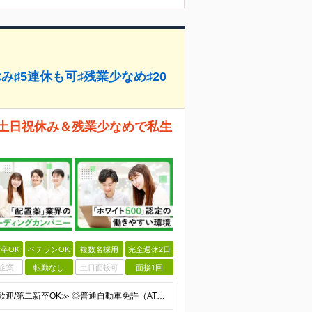
み♯5連休も可♯残業少なめ♯20
 土日祝休み＆残業少なめで私生
卒OK
ベテランOK
複数名採用
完全週休2日
企業
転勤なし
土日面接可
面接1回
≪20代30代活躍＆複数名募集中！/職種・業種未経験大歓迎/第二新卒OK≫ ◎普通自動車免許（AT限定可）をお持ちの方 └お客様先へ訪問するため、問題なく運転ができる方を想定しています。 ◎高卒以上