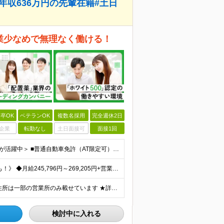
目年収636万円の先輩在籍#土日
残業少なめで無理なく働ける！
卒OK
ベテランOK
複数名採用
完全週休2日
企業
転勤なし
土日面接可
面接1回
＜業界・職種未経験OK／20代～50代まで幅広い年齢層が活躍中＞ ■普通自動車免許（AT限定可）をお持ちの方 └お客様先へ訪問するため、問題なく運転ができる方を想定しています。 ■高卒以上 ■60歳未
《入社3年目に年収636万円＆所長に昇格したメンバーも！》 ◆月給245,796円～269,205円+営業実績手当+諸手当 ※試用期間3ヶ月(待遇同一) ※固定残業代(22.5時間分/35,796円～
全国の各営業所で募集中！自宅の近くで働けます。 ※住所は一部の営業所のみ載せています ★詳細は以下のリンクをご覧ください https://www.fujiyakuhin.co.jp/shop/eig
検討中に入れる