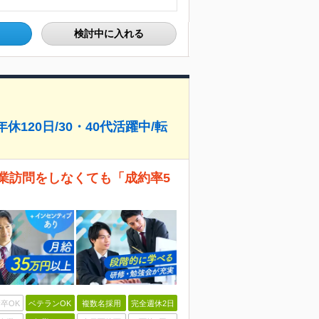
検討中に入れる
休120日/30・40代活躍中/転
業訪問をしなくても「成約率5
卒OK
ベテランOK
複数名採用
完全週休2日