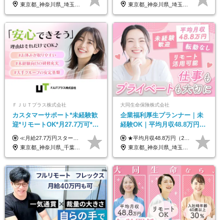
原則直行直帰*高収入可
帰／全国募集・業務委託
東京都_神奈川県_埼玉県_千葉県_大阪府_愛知県_北海道_青森県_岩手県_宮城県_秋田県_山形県_福島県_茨城県_栃木県_群馬県_新潟県_山梨県_長野県_富山県_石川県_福井県_静岡県_岐阜県_三重県_兵庫県_京都府_滋賀県_奈良県_和歌山県_広島県_岡山県_鳥取県_島根県_山口県_徳島県_香川県_愛媛県_高知県_福岡県_熊本県_佐賀県_長崎県_大分県_宮崎県_鹿児島県_沖縄県
東京都_神奈川県_埼玉県_千葉県_大阪府_愛知県_北海道_青森県_岩手県_宮城県_秋田県_山形県_福島県_茨城県_栃木県_群馬県_新潟県_山梨県_長野県_富山県_石川県_福井県_静岡県_岐阜県_三重県_兵庫県_京都府_滋賀県_奈良県_和歌山県_広島県_岡山県_鳥取県_島根県_山口県_徳島県_香川県_愛媛県_高知県_福岡県_熊本県_佐賀県_長崎県_大分県_宮崎県_鹿児島県_沖縄県
ＦＪＵＴプラス株式会社
大同生命保険株式会社
カスタマーサポート*未経験歓
企業福利厚生プランナー｜未
迎*リモートOK*月27.7万可*賞
経験OK｜平均月収48.8万円｜
与年2回*転勤なし*連休
リモートOK｜残業ほぼなし｜
≪月給27.7万円スタートも可／賞与年2回≫ ■月給21万円～27.7万円＋各種手当＋賞与年2回 ※給与は勤務地に応じて変更します ※年齢や経験・スキルなどを考慮して決定します ※時間外手当は全額支給 ※上記は初年度の月給となります ※試用期間3ヶ月（その他待遇に差異はありません） 【固定残業代について】 なし（残業代は、実際の労働時間に応じて別途全額支給）
★平均月収48.8万円（2025年度実績） ★安心の固定給＋賞与年2回＋インセンティブ！手当も充実 月給21万円～23万円＋諸手当＋インセンティブ＋賞与年2回 ※給与は年間平均の税込定例給与です。賞与は含みません。 ※約3週間の研修期間中は日当8000円を支給いたします。 ※試用期間6ヵ月あり（期間中の条件変更なし） ◆東京・神奈川・千葉・埼玉・愛知（一部）・京都・大阪・兵庫（一部）：月給23万円以上 ◆静岡（一部）・三重・岐阜：月給22万円以上 ◆上記以外の地域：月給21万円以上
OK/ZE010232
転勤なし｜女性活躍中
東京都_神奈川県_千葉県_大阪府_愛知県_北海道_長野県_石川県_広島県_福岡県
東京都_神奈川県_埼玉県_千葉県_大阪府_愛知県_北海道_青森県_岩手県_宮城県_秋田県_山形県_福島県_茨城県_栃木県_群馬県_新潟県_山梨県_長野県_富山県_石川県_福井県_静岡県_岐阜県_三重県_兵庫県_京都府_滋賀県_奈良県_和歌山県_広島県_岡山県_鳥取県_島根県_山口県_徳島県_香川県_愛媛県_高知県_福岡県_熊本県_佐賀県_長崎県_大分県_宮崎県_鹿児島県_沖縄県