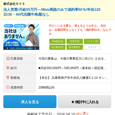
株式会社ＲＣＳ
法人営業/月給35万円～/Web商談のみで成約率50％/年休120
日/30・40代活躍中/転勤なし
汗だくになる夏も、凍えるような冬も。 当社
は、企業訪問をしなくても「成約率50％」なんで
す。
未経験歓迎
学歴不問
ベテランOK
完全週休2日
賞与複数月
面接1回
応募資格
今回の募集は、今後の事業拡大に向けた 土台を築いていくための"増員"募集です。 急な欠員や業務過多が理由の急募ではなく、 先を見据えた『育成前提』の採用なので、 少しでも興味があればぜひご応募くださ
給与
■月給350,000円～500,000円（基本給＋固定残業代＋その他手当）＋インセンティブ ∟基本給268,400円～411,700円 固定残業代57,600円～88,300円（28時間分）
勤務地
【本社】 兵庫県神戸市中央区八幡通3-1-14 サンシポートビル6F ★転居を伴う転勤はありません ＜アクセス＞ ・海岸線「三宮・花時計前駅」より徒歩2分 ・阪神本線「神戸三宮駅」より徒歩6分 ・阪
残業時間
20時間以内
求人を見る
検討中に入れる
2
掲載終了予定日：
2026.08.10
残り
日