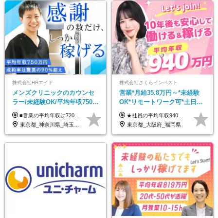
株式会社HRエイド
株式会社さくらインベスト
メンズクリニックのカウンセ
営業*月給35.8万円～*未経験
ラー/未経験OK/平均年収750万
OK*リモートワーク可*土日祝
円/4人に1人が年収1000万円超
休み*年休123日以上*転職者全
■営業の平均年収は720万円！ ■4人に1人が年収1000万円超え 月給27万円～100万円+インセンティブ(平均月20～40万円程) ＜インセンティブ制度について＞ 当社では創業以来、頑張ったらその分稼げる環境づくりに注力。カウンセラー部署では、個人の成約金額・チームの成果・事業部の売上利益を掛け合わせる新しいインセンティブ制度を導入しました。あなたの頑張り次第で毎月高インセンティブが実現できる体制です！ ※上記金額には固定残業代（35,500円以上～・30時間分）が含まれます。時間超過分は追加支給します。 ※試用期間3か月あり。研修期間3か月中は、月給25万円～30万円になります。(固定残業代：35,500円～・23h分を含む) ※インセンティブの一部は、研修期間中から支給されます。その他待遇の差異はありません。
★社員の平均年収940万円（※2025年11月時点） ★転職者は全員収入アップを実現 ★入社半年で昇給した実績あり！ 【営業未経験】 月給35万8,000円～（固定残業代含む）＋インセンティブ ＋賞与年2回 【管理職候補】 月給40万円～100万円＋インセンティブ＋賞与年2回 ※固定残業代は、時間外労働の有無にかかわらず月25時間分（月5万8,000円～）を支給します。 ※上記を超える時間外労働分は、別途追加で支給します。 ＼月給額が高い理由について／ 当社が扱うのは、1件あたり100万円以上となる高単価な金融商品です。 そのため月給ベースも高く設定して社員に還元しています。 ＜試用期間中の給与＞※営業未経験の方 試用期間2カ月あり。 月給25万円＋営業手当5万円（資格取得後より日割り支給） ※残業代は別途全額支給します。 ※その他の待遇に差異はありません。 ★時短勤務も可能です ・7時間勤務：月給26万2,500円～＋インセンティブ＋賞与（年2回） ・6時間勤務：月給24万円～＋インセンティブ＋賞与（年2回） （時短勤務例）9:00-16:00、10:00-17:00など
え/成約率90％
員が収入UP
東京都_神奈川県_埼玉県_千葉県_大阪府_愛知県_北海道_宮城県_栃木県_群馬県_静岡県_兵庫県_京都府_岡山県_熊本県
東京都_大阪府_福岡県