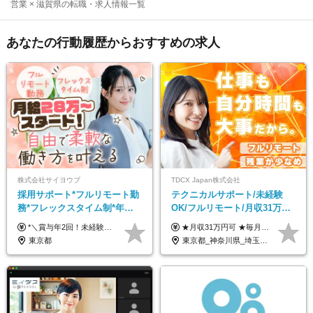
営業 × 滋賀県の転職・求人情報一覧
あなたの行動履歴からおすすめの求人
株式会社サイヨウブ
TDCX Japan株式会社
採用サポート*フルリモート勤
テクニカルサポート/未経験
務*フレックスタイム制*年休
OK/フルリモート/月収31万円
120日*土日祝休み*残業ほぼな
可/月最大3万のインセンティ
*＼賞与年2回！未経験から月給28万円スタート／* ◆月給28万～40万円＋賞与年2回＋各種インセンティブ ※経験・スキルを考慮の上、決定します ※試用期間6ヶ月間あり（期間中は月給26万円～になります。その他待遇等に差異はありません） ※月給には月35時間分の固定残業代含む（月5万4800円/超過分別途支給） ※ほとんどのメンバーが残業ゼロです！フレックスタイム制のため、自分の生活に合わせて調整できます。 ＼希望性で土曜日出勤あり／ お客様より「土曜日に応募者の対応をしてほしい」という ご要望を受けた際に、応募者対応⇒求職者との メッセージのやり取りなど、対応が発生する場合があります。 ※土曜日に出勤いただく場合は ・2時間稼働：4500円 ・4時間稼働：9000円 の給与が発生。勤務時間が4時間超えることは原則ありません。 短期間で高い給与をGETできるチャンスです♪
★月収31万円可 ★毎月「最大3万円」のインセンティブあり 月給266,228円～＋スキル手当（15,000円）＋インセンティブ（月最大3万円） ※月給例（月額最大額）：281,228 円＋残業代発生分 インセンティブを最大まで取得できた場合は、月額最大額：311,228円＋残業代発生分 となります ※経験・スキルなどを考慮し決定します ※残業代は1分単位で支給 ※試用期間3ヵ月あり（契約社員期間も給与・待遇に変更なし） ※インセンティブは効率性、顧客満足、勤怠状況等の結果により毎月金額が決定されます。 ＼”頑張り”はインセンティブで還元！／ 入社3ヶ月目から、目標数字やKPI、勤怠状況、お客様アンケートなどをもとに評価をスタート。 最短4ヶ月目にはインセンティブの支給も可能です！
し*育児中社員8割以上
ブ支給/平均年齢33歳
東京都
東京都_神奈川県_埼玉県_千葉県_大阪府_愛知県_北海道_青森県_岩手県_宮城県_秋田県_山形県_福島県_茨城県_栃木県_群馬県_新潟県_山梨県_長野県_富山県_石川県_福井県_静岡県_岐阜県_三重県_兵庫県_京都府_滋賀県_奈良県_和歌山県_広島県_岡山県_鳥取県_島根県_山口県_徳島県_香川県_愛媛県_高知県_福岡県_熊本県_佐賀県_長崎県_大分県_宮崎県_鹿児島県_沖縄県