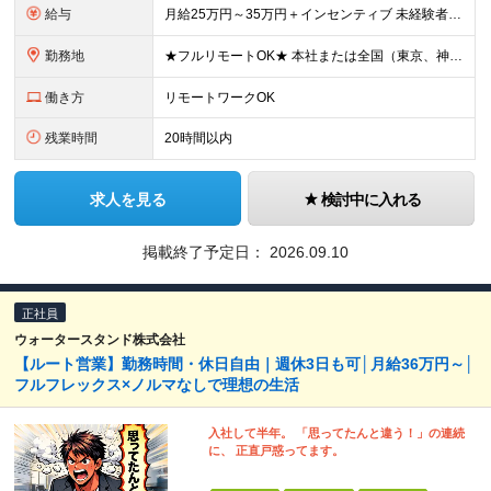
給与
月給25万円～35万円＋インセンティブ 未経験者：月給25万円～＋インセンティブ 経験者：月給35万円～＋インセンティブ （※経験者は営業経験5年以上の方を想定） ※経験・スキルなどを考慮のうえ、
勤務地
★フルリモートOK★ 本社または全国（東京、神奈川、千葉、埼玉、大阪）にあるオフィスの利用も可能です！ ＜本社住所＞ 東京都豊島区南池袋1-16-15リージャス5階 ＜大阪支社＞ 大阪府大阪市北区
働き方
リモートワークOK
残業時間
20時間以内
求人を見る
検討中に入れる
掲載終了予定日：
2026.09.10
正社員
ウォータースタンド株式会社
【ルート営業】勤務時間・休日自由｜週休3日も可│月給36万円～│
フルフレックス×ノルマなしで理想の生活
入社して半年。 「思ってたんと違う！」の連続
に、 正直戸惑ってます。