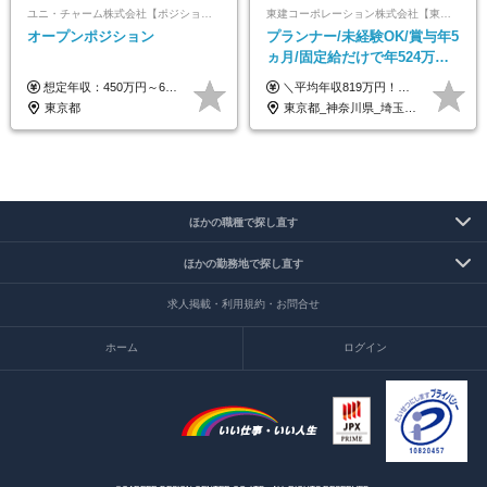
ユニ・チャーム株式会社【ポジションマッチ登録】
東建コーポレーション株式会社【東証プライム・名証プレミア上場】
オープンポジション
プランナー/未経験OK/賞与年5
ヵ月/固定給だけで年524万円
可能/二人に一人が年収700万
想定年収：450万円～650万円 ※経験・能力を考慮の上、規定により優遇いたします ※試用期間6ヵ月（その間の給与・待遇に変動はありません）
＼平均年収819万円！社員の最大年収3,131万円／ ＼2人に1人が年収700万円以上／ ＼5人に1人が年収1,000万円以上！／ 固定給だけで、年収524万円も可能！ インセンティブだけでなく固定給でもしっかり稼げる仕組みです！ 【入社初年度】 年収400万～550万円＋インセンティブ →月給26万3,000円～29万5,600円＋賞与年2回（基本給×約5ヵ月分※前年度実績）＋インセンティブ＋各種手当 【インセンティブ】 1物件着工で目安80万～200万円 ※建物の契約金額実績によります 【各種手当】 ・都市手当…月1万円～3万円（首都圏・東海圏・関西圏で弊社指定の事業所に勤務する方が対象） ・家族手当…配偶者：月1万円、子供1名につき：月5千円 ・資格手当…FP資格1級：月1万円、2級：月5千円、3級：月3千円 ・役職手当…昇進欄に詳細記載（主任補：月5千円→主任：月1万円…） 【その他】 ※上記月給には、固定残業代【47時間分（7万3,800円以上）】が含まれます ※月平均残業時間は14時間と少なめです（2023年度） ※固定残業代の時間数を超える時間外労働は追加で支給 但し、時間数を超える時間外労働が発生する場合もあります（特別条項付き協定締結済）
円/休めて稼げる
東京都
東京都_神奈川県_埼玉県_千葉県_大阪府_愛知県_宮城県_茨城県_栃木県_群馬県_静岡県_兵庫県_京都府_福岡県
ほかの職種で探し直す
ほかの勤務地で探し直す
求人掲載・利用規約・お問合せ
ホーム
ログイン