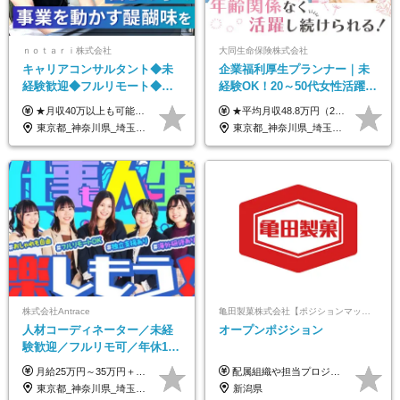
ｎｏｔａｒｉ株式会社
大同生命保険株式会社
キャリアコンサルタント◆未
企業福利厚生プランナー｜未
経験歓迎◆フルリモート◆フ
経験OK！20～50代女性活躍｜
レックス制◆10時出勤・16時
リモートOK｜平均月収48.8万
★月収40万以上も可能！ ★能力・スキル・経験を考慮した年収額を設定します ■月給20万円～40万円＋決算賞与 ※経験・スキルを考慮のうえ決定します ※給与にはみなし残業代40時間分を含む。そのほか詳細に関しては別途面接時にご説明します ※試用期間3ヵ月あり。期間中の雇用形態・条件などに差異はありません
★平均月収48.8万円（2025年度実績） ★安心の固定給＋賞与年2回＋インセンティブ！手当も充実 月給21万円～23万円＋諸手当＋インセンティブ＋賞与年2回 ※給与は年間平均の税込定例給与です。賞与は含みません。 ※約3週間の研修期間中は日当8000円を支給いたします。 ※試用期間6ヵ月あり（期間中の条件変更なし） ◆東京・神奈川・千葉・埼玉・愛知（一部）・京都・大阪・兵庫（一部）：月給23万円以上 ◆静岡（一部）・三重・岐阜：月給22万円以上 ◆上記以外の地域：月給21万円以上
退勤も可◆残業月10時間以内
｜子育て＆介護支援◎
東京都_神奈川県_埼玉県_千葉県_大阪府_愛知県_北海道_青森県_岩手県_宮城県_秋田県_山形県_福島県_茨城県_栃木県_群馬県_新潟県_山梨県_長野県_富山県_石川県_福井県_静岡県_岐阜県_三重県_兵庫県_京都府_滋賀県_奈良県_和歌山県_広島県_岡山県_鳥取県_島根県_山口県_徳島県_香川県_愛媛県_高知県_福岡県_熊本県_佐賀県_長崎県_大分県_宮崎県_鹿児島県_沖縄県
東京都_神奈川県_埼玉県_千葉県_大阪府_愛知県_北海道_青森県_岩手県_宮城県_秋田県_山形県_福島県_茨城県_栃木県_群馬県_新潟県_山梨県_長野県_富山県_石川県_福井県_静岡県_岐阜県_三重県_兵庫県_京都府_滋賀県_奈良県_和歌山県_広島県_岡山県_鳥取県_島根県_山口県_徳島県_香川県_愛媛県_高知県_福岡県_熊本県_佐賀県_長崎県_大分県_宮崎県_鹿児島県_沖縄県
株式会社Antrace
亀田製菓株式会社【ポジションマッチ登録】
人材コーディネーター／未経
オープンポジション
験歓迎／フルリモ可／年休127
日／おしゃれ自由／海外研修
月給25万円～35万円＋インセンティブ 未経験者：月給25万円～＋インセンティブ 経験者：月給35万円～＋インセンティブ （※経験者は営業経験5年以上の方を想定） ※経験・スキルなどを考慮のうえ、決定します ※時間外手当は別途全額支給します
配属組織や担当プロジェクトにより異なります。 想定年収：400万円～1000万円 ※ご経験やスキルに応じて決定します。 ※上記想定年収はあくまでも目安の金額であり、 選考を通じて上下する可能性があります。
年10回／美容・サウナ割あり
東京都_神奈川県_埼玉県_千葉県_大阪府_愛知県_北海道_青森県_岩手県_宮城県_秋田県_山形県_福島県_茨城県_栃木県_群馬県_新潟県_山梨県_長野県_富山県_石川県_福井県_静岡県_岐阜県_三重県_兵庫県_京都府_滋賀県_奈良県_和歌山県_広島県_岡山県_鳥取県_島根県_山口県_徳島県_香川県_愛媛県_高知県_福岡県_熊本県_佐賀県_長崎県_大分県_宮崎県_鹿児島県_沖縄県
新潟県