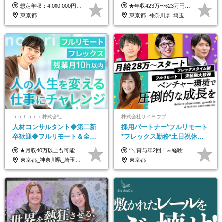
中*ブランクOK*全国どこでも
想定年収：4,000,000円 ～ 8,000,000円 月給：288,000円 ～ 570,000円 ※ご経験・能力に応じて決定いたします。 ※上記額にはみなし残業代を含みます。 ※超過分は全額支給いたします。 ※みなし残業代 45,000円 ～ 89,050円／月 ※みなし残業時間 20時間／月 ※試用期間：3ヶ月（試用期間中の待遇に差異はありません） 【固定残業代について】 固定残業20時間分（45,000円～89,050円）を含む ※超過分は別途全額支給
★年収423万〜623万円のモデルあり（想定時間外手当10時間分含む） ★半年に一度ドカンと支給のボーナスあり（半年に1度最大150万円） 月給25万円〜＋各種手当＋インセンティブ ＊リモートワーク手当（4000円/月） ＊リモートワーク一時金（1万5000円） ＊残業手当全額支給 ※経験・スキルにより月給を決定します ※試用期間：2ヵ月あり。期間中の雇用形態・給与・待遇に変更はありません 《頑張りはインセンティブとして還元！》 当社は5段階の評価制度を導入。 半期に1回の評価で最高ランク（5点）を獲得したメンバーには、 150万円のインセンティブを支給！ これが半年に一度のインセンティブとして支給されるため、 成果を出した分だけまとまった収入を得られる仕組みです。 【固定残業代について】 なし（残業代は、実際の労働時間に応じて別途全額支給）
働ける
東京都
東京都_神奈川県_埼玉県_千葉県_大阪府_愛知県_北海道_青森県_岩手県_宮城県_秋田県_山形県_福島県_茨城県_栃木県_群馬県_新潟県_山梨県_長野県_富山県_石川県_福井県_静岡県_岐阜県_三重県_兵庫県_京都府_滋賀県_奈良県_和歌山県_広島県_岡山県_鳥取県_島根県_山口県_徳島県_香川県_愛媛県_高知県_福岡県_熊本県_佐賀県_長崎県_大分県_宮崎県_鹿児島県_沖縄県
ｎｏｔａｒｉ株式会社
株式会社サイヨウブ
人材コンサルタント◆第二新
採用パートナー*フルリモート
卒歓迎◆フルリモート＆全国
*フレックス勤務*土日祝休み*
から勤務OK◆残業月10h以内
月給28万円～*産育休取得実績
★月収40万以上も可能！ ★能力・スキル・経験を考慮した年収額を設定します ★年功序列ではなく、チャレンジを評価して給与に反映！ ■月給20万円～40万円＋決算賞与 ※経験・スキルを考慮のうえ決定します ※給与にはみなし残業代40時間分を含む。そのほか詳細に関しては別途面接時にご説明します ※試用期間3ヵ月あり。期間中の雇用形態・条件などに差異はありません
*＼賞与年2回！未経験から月給28万円スタート／* ★昇給年12回あり！随時昇給のチャンス ◆月給28万～40万円＋賞与年2回＋各種インセンティブ ※経験・スキルを考慮の上、決定します ※試用期間6ヶ月間あり（期間中は月給26万円～になります。その他待遇等に差異はありません） ※月給には月35時間分の固定残業代含む（月5万4800円/超過分別途支給） ※ほとんどのメンバーが残業ゼロです！フレックスタイム制のため、自分の生活に合わせて調整できます。 ＼希望性で土曜日出勤あり／ お客様より「土曜日に応募者の対応をしてほしい」という ご要望を受けた際に、応募者対応⇒求職者との メッセージのやり取りなど、対応が発生する場合があります。 ※土曜日に出勤いただく場合は ・2時間稼働：4500円 ・4時間稼働：9000円 の給与が発生。勤務時間が4時間超えることは原則ありません。 短期間で高い給与をGETできるチャンスです♪
◆フレックス制
あり*年間休日120日
東京都_神奈川県_埼玉県_千葉県_大阪府_愛知県_北海道_青森県_岩手県_宮城県_秋田県_山形県_福島県_茨城県_栃木県_群馬県_新潟県_山梨県_長野県_富山県_石川県_福井県_静岡県_岐阜県_三重県_兵庫県_京都府_滋賀県_奈良県_和歌山県_広島県_岡山県_鳥取県_島根県_山口県_徳島県_香川県_愛媛県_高知県_福岡県_熊本県_佐賀県_長崎県_大分県_宮崎県_鹿児島県_沖縄県
東京都