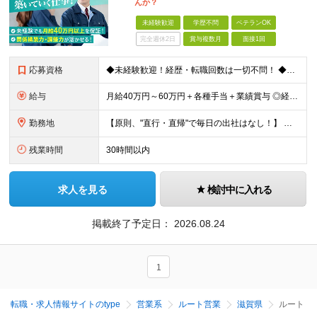
んか？
未経験歓迎
学歴不問
ベテランOK
完全週休2日
賞与複数月
面接1回
応募資格
◆未経験歓迎！経歴・転職回数は一切不問！ ◆異業界出身の30代・40代も活躍中！ ◆U・Iターン希望の方も歓迎（引越費用規定あり） 【応募要件】 ■高卒以上 ■普通自動車運転免許（AT限定可） ■基
給与
月給40万円～60万円＋各種手当＋業績賞与 ◎経験や能力等を考慮し、優遇いたします！ ◎成果により業績賞与を年2回支給します！ 上記月給には、固定残業代として 「60,800円～95,000円（28
勤務地
【原則、"直行・直帰"で毎日の出社はなし！】 東京・埼玉・千葉・神奈川などを中心とした 周辺エリアの現場に「直行・直帰」となります！ ■関東第一第二支部 埼玉県八潮市大字二丁目1142-2 ◎最寄り
残業時間
30時間以内
求人を見る
検討中に入れる
掲載終了予定日：
2026.08.24
1
転職・求人情報サイトのtype
営業系
ルート営業
滋賀県
ルート