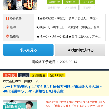
未経験歓迎
学歴不問
ベテランOK
完全週休2日
賞与複数月
面接1回
応募資格
【過去の経歴・学歴は一切問いません】 学歴不問・職種未経験歓迎・業種未経験歓迎 第二新卒・ブランクがある方も歓迎 ・普通自動車運転免許（AT限定可）をお持ちの方 Lお客様先へは社用車で訪問しますが
給与
■月給401,820円以上 ※東京都（中央区、台東区、世田谷区、中野区、豊島区） ■月給386,820円以上 ※東京都（23区以外）、神奈川県、愛知県〈名古屋市〉、大阪府、京都府、兵庫県、滋賀県
勤務地
★Iターン・Uターン歓迎★自宅に近いエリアを選べます 東京/大阪/愛知/神奈川/埼玉/福岡/北海道/山形/茨城/群馬/千葉/山梨/岐阜/静岡/長野/富山/石川/福井/三重/滋賀/京都/兵庫/島根/岡山
求人を見る
検討中に入れる
掲載終了予定日：
2026.09.14
終了間近
正社員
面接情報有
自己PR不要
株式会社RCS 採用チーム
ルート営業/売らずに“支える”/月給40万円以上/未経験入社の30～
40代活躍中/ノルマ・新規なし/研修充実
毎月の“売上数字を追いかける”だけが営業じゃな
い。 「信頼」を築く『支える力』を活かしませ