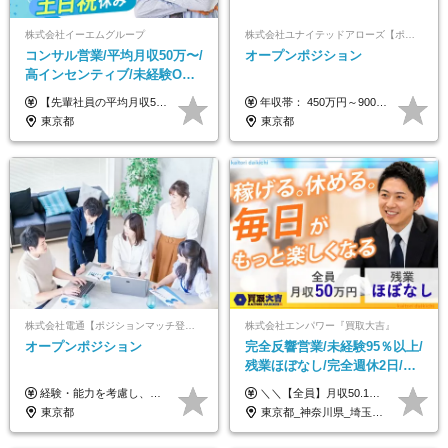
株式会社イーエムグループ
株式会社ユナイテッドアローズ【ポジションマッチ登録】
コンサル営業/平均月収50万〜/
オープンポジション
高インセンティブ/未経験OK/
残業なし/4,50代も活躍/ブラン
【先輩社員の平均月収50万円】 月給30万円以上+インセンティブ+その他手当 ※経験・スキルを考慮の上で給与を決定します ※上記には5万円（月20時間分）のみなし残業代と一律手当（営業手当4万円、能力評価手当4万円）を含みます ※上記を超える残業代は別途全額支給します ※試用期間：3ヶ月あり（試用期間中の待遇に差異なし）
年収帯： 450万円～900万円 ※経験・スキルを考慮の上、決定します。
ク可/面接1回
東京都
東京都
株式会社電通【ポジションマッチ登録】
株式会社エンパワー『買取大吉』
オープンポジション
完全反響営業/未経験95％以上/
残業ほぼなし/完全週休2日/月
収50万円スタート！/賞与年2
経験・能力を考慮し、当社規定により決定します。 ▼参考情報 ------------ 年収イメージ：500万～1500万
＼＼【全員】月収50.1万円保証！／／ 月給30.1万円＋インセン＋特別手当20万円(半年間)＋賞与 ※経験者は優遇いたします（研修も免除の場合有） ※固定残業代:7万4000円以上/月45時間分を含む ※固定残業代は残業がない場合も支給し、超過分は別途支給します ■入社後5日間研修を実施 研修中のテスト（ロープレ、商材知識）合格で研修生卒業となり翌月からインセンティブの対象に。 ロープレは細かな評価基準があり、顧客満足度をキープするため非常に重要なテストです。 ※4カ月目以降も不合格の場合、月給28.3万円／1カ月以内合格率100％ ＜平均年収＞ ◆一般メンバー ：625万円 ◆店長（管理職）：1178万円 ◆マネージャー ：4160万円
回
東京都
東京都_神奈川県_埼玉県_千葉県_大阪府_愛知県_北海道_青森県_岩手県_宮城県_秋田県_山形県_福島県_茨城県_栃木県_群馬県_新潟県_山梨県_長野県_富山県_石川県_福井県_静岡県_岐阜県_三重県_兵庫県_京都府_滋賀県_奈良県_和歌山県_広島県_岡山県_鳥取県_島根県_山口県_徳島県_香川県_愛媛県_高知県_福岡県_熊本県_佐賀県_長崎県_大分県_宮崎県_鹿児島県_沖縄県