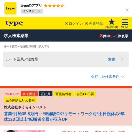
typeのアプリ
インストール
ログイン
会員登録
検討中(
0
)
MENU
8
求人検索結果
件中
1～8
件表示
ルート営業 × 滋賀県の転職・求人情報
ルート営業／滋賀県
変更
保存した検索条件
PICK UP!
終了間近
正社員
面接情報有
自己PR不要
話を聞きたい応募可
株式会社さくらインベスト
営業*月給35.8万円～*未経験OK*リモートワーク可*土日祝休み*年
休123日以上*転職者全員が収入UP