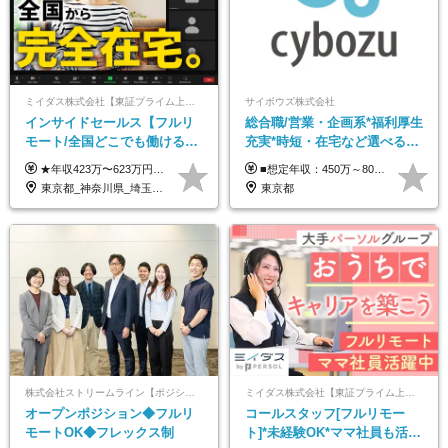
ミイダス株式会社【東証プライム上場パーソルグループ】
サイボウズ株式会社
インサイドセールス【フルリ
総合職/営業・企画系*福利厚生
モート/全国どこでも働ける】
充実*時短・在宅など選べる働
未経験OK*土日祝休み*残業少
き方*賞与年2回
★年収423万〜623万円のモデルあり（想定時間外手当10時間分含む） ★半年に一度ドカンと支給のボーナスあり（半年に1度最大150万円） 月給25万円〜＋各種手当＋インセンティブ ＊リモートワーク手当（4000円/月） ＊リモートワーク一時金（1万5000円） ＊残業手当全額支給 ※経験・スキルにより月給を決定します ※試用期間：2ヵ月あり。期間中の雇用形態・給与・待遇に変更はありません 《頑張りはインセンティブとして還元！》 当社は5段階の評価制度を導入。 半期に1回の評価で最高ランク（5点）を獲得したメンバーには、 150万円のインセンティブを支給！ これが半年に一度のインセンティブとして支給されるため、 成果を出した分だけまとまった収入を得られる仕組みです。 【固定残業代について】 なし（残業代は、実際の労働時間に応じて別途全額支給）
■想定年収：450万～800万円（基本給12ヶ月分＋賞与2ヶ月分） ※上記想定年収はフルタイムの働き方を想定しています。 それ以外の働き方（勤務日数、時短、固定残業時間数の変更など）の場合 上記想定年収の支給を確約するものではありません ※賞与は全社の業績に応じて変動の可能性があります ※ご経験・スキルを考慮のうえ、当社規定により優遇します （試用期間3ヶ月有/給与・待遇に差異なし） ■昇給年1回 ■賞与年2回（2月・8月）
なめ*在宅勤務手当あり
東京都_神奈川県_埼玉県_千葉県_大阪府_愛知県_北海道_青森県_岩手県_宮城県_秋田県_山形県_福島県_茨城県_栃木県_群馬県_新潟県_山梨県_長野県_富山県_石川県_福井県_静岡県_岐阜県_三重県_兵庫県_京都府_滋賀県_奈良県_和歌山県_広島県_岡山県_鳥取県_島根県_山口県_徳島県_香川県_愛媛県_高知県_福岡県_熊本県_佐賀県_長崎県_大分県_宮崎県_鹿児島県_沖縄県
東京都
株式会社ストリームライン【ポジションマッチ登録】
ミイダス株式会社【東証プライム上場パーソルグループ】
オープンポジション◆フルリ
コールスタッフ[フルリモー
モートOK◆フレックス制
ト]*未経験OK*ママ社員も活躍