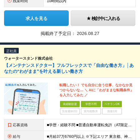
残業時間
10時間以内
求人を見る
検討中に入れる
掲載終了予定日：
2026.08.27
正社員
ウォータースタンド株式会社
【メンテナンスドクター】フルフレックスで「自由な働き方」│あ
なたの“わがまま”を叶える新しい働き方
転職したい！ でも自分に合う仕事、なかなか見
つからないな… ＼ AIに「わがままな転職条件」
を入力してみた ／
未経験歓迎
学歴不問
ベテランOK
完全週休2日
賞与複数月
面接1回
応募資格
■学歴・経験不問 ■普通自動車運転免許（AT限定可） ■未経験歓迎 ■ブランクOK ー－－－－－－－－－－－－－－－－－ 【私たちのミッション・ビジョンに共感していただける方】 ー－－－－－－－－
給与
■月給37万6760円以上 ※下記エリア 東京都、神奈川県、愛知県（名古屋市）、大阪府、京都府、兵庫県、滋賀県、和歌山県 ■月給35万6760円以上 ※上記エリア以外 ※経験・能力を考慮して決定。