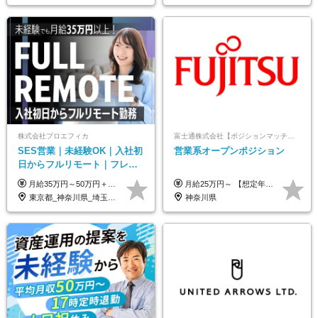
株式会社プロエフィカ
富士通株式会社【ポジションマッチ登録】
SES営業｜未経験OK｜入社初
営業系オープンポジション
日からフルリモート｜フレッ
クス可｜残業月平均10h以下｜
月給35万円～50万円＋交通費 ◎経験やスキルを考慮し、最大限優遇します ◎上記月給は固定残業代月40時間分(月10万9,375～)を含みます。残業時間が超過した場合はその分追加支給します ◎試用期間6カ月あり(給与や待遇は同じです)
月給25万円～ 【想定年収】 400万円～1000万円（残業代及び諸手当込） ※ご経験、前年収、ご年齢に応じて決定します。
事業立ち上げメンバー
東京都_神奈川県_埼玉県_千葉県_大阪府_愛知県_北海道_青森県_岩手県_宮城県_秋田県_山形県_福島県_茨城県_栃木県_群馬県_新潟県_山梨県_長野県_富山県_石川県_福井県_静岡県_岐阜県_三重県_兵庫県_京都府_滋賀県_奈良県_和歌山県_広島県_岡山県_鳥取県_島根県_山口県_徳島県_香川県_愛媛県_高知県_福岡県_熊本県_佐賀県_長崎県_大分県_宮崎県_鹿児島県_沖縄県
神奈川県