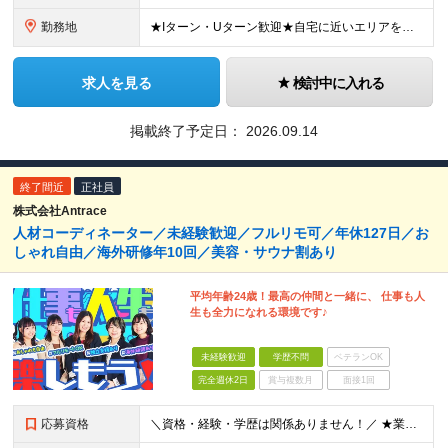
勤務地
★Iターン・Uターン歓迎★自宅に近いエリアを選べます 神奈川/愛知/三重/岐阜/静岡/山梨/大阪/埼玉/千葉/京都/滋賀/島根/兵庫 ■関東 東京都/台東区、世田谷区 神奈川県/横浜市、川崎市、相模
求人を見る
検討中に入れる
掲載終了予定日：
2026.09.14
終了間近
正社員
株式会社Antrace
人材コーディネーター／未経験歓迎／フルリモ可／年休127日／お
しゃれ自由／海外研修年10回／美容・サウナ割あり
平均年齢24歳！最高の仲間と一緒に、 仕事も人
生も全力になれる環境です♪
未経験歓迎
学歴不問
ベテランOK
完全週休2日
賞与複数月
面接1回
応募資格
＼資格・経験・学歴は関係ありません！／ ★業界・職種未経験歓迎！ ★第二新卒、既卒歓迎！ ★社会人未経験歓迎！ ―――――――――― こんな方におススメ！ ―――――――――― ◎ボードゲーム好き