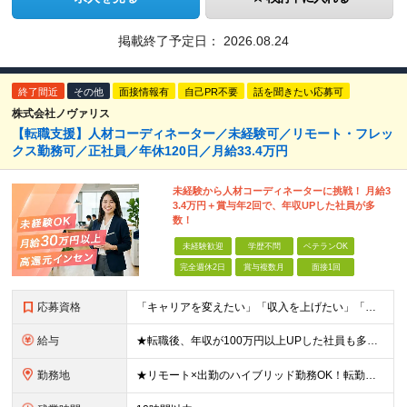
掲載終了予定日：
2026.08.24
終了間近
その他
面接情報有
自己PR不要
話を聞きたい応募可
株式会社ノヴァリス
【転職支援】人材コーディネーター／未経験可／リモート・フレッ
クス勤務可／正社員／年休120日／月給33.4万円
未経験から人材コーディネーターに挑戦！ 月給3
3.4万円＋賞与年2回で、年収UPした社員が多
数！
未経験歓迎
学歴不問
ベテランOK
完全週休2日
賞与複数月
面接1回
応募資格
「キャリアを変えたい」「収入を上げたい」「将来に強いスキルを身につけたい」方歓迎！ ・未経験歓迎 ・学歴不問 ・第二新卒歓迎 ＼経験やスキルではなく、“これから”を重視します／ 「今のままでいい
給与
★転職後、年収が100万円以上UPした社員も多数！ 月給33.4万円～45万円＋諸手当＋賞与年2回 ※インセンティブ充実 直近の最高インセンティブ：月50万円 全社員の平均インセンティブ：月10
勤務地
★リモート×出勤のハイブリッド勤務OK！転勤なし！U・Ｉターン歓迎！ 東京、神奈川、埼玉、千葉、愛知、大阪、兵庫、京都、広島、福岡をはじめとする全国各地のプロジェクト先。 プライム上場、グロース上