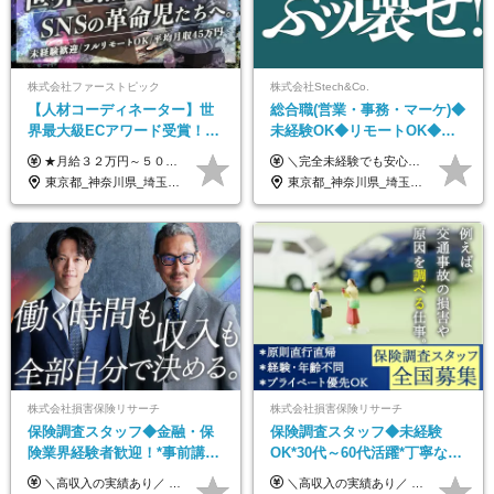
株式会社ファーストピック
株式会社Stech&Co.
【人材コーディネーター】世
総合職(営業・事務・マーケ)◆
界最大級ECアワード受賞！フ
未経験OK◆リモートOK◆学
ルリモート／未経験◎／月給
歴不問◆20代活躍中！
★月給３２万円～５０万円＋インセンティブ賞与＋決算賞与★ （30時間の固定残業代、一律月54,750円を含む。超過分は支給） ※経験・スキルを考慮の上、決定 ※昇給：随時あり 【インセンティブについて】 自社サービスを提案し、サービス化した場合、一部の利益をインセンティブとして還元します。 試用期間中（6か月間）は、下記の給与となります。 【一都三県、大阪、名古屋、福岡の方】 月給２４万円～＋役職手当＋インセンティブ賞与 【一都三県以外の関東圏、九州、東北、北海道、その他地域の方】 月給２０万円～＋役職手当＋インセンティブ賞与 ※試用期間6ヶ月 ※試用期間中の待遇・福利厚生に差異はなし
＼完全未経験でも安心して年収UP可能です！／ -------------- 【1】営業 月給25万円～80万円＋賞与 【2】事務 月給21万円～50万円＋賞与 【3】マーケ 月給25万円～80万円＋賞与 ※試用期間3ヶ月間の待遇に変動はありません。 ※みなし残業代(月20時間分29,725円～)を含む。（※超過分は追加支給）
３２万円～／年休１３０日以
東京都_神奈川県_埼玉県_千葉県_大阪府_愛知県_北海道_青森県_岩手県_宮城県_秋田県_山形県_福島県_茨城県_栃木県_群馬県_静岡県_岐阜県_三重県_兵庫県_京都府_滋賀県_奈良県_和歌山県_広島県_岡山県_鳥取県_島根県_山口県_福岡県_熊本県_佐賀県_長崎県_大分県_宮崎県_鹿児島県
東京都_神奈川県_埼玉県_千葉県_大阪府_愛知県_北海道_青森県_岩手県_宮城県_秋田県_山形県_福島県_茨城県_栃木県_群馬県_新潟県_山梨県_長野県_富山県_石川県_福井県_静岡県_岐阜県_三重県_兵庫県_京都府_滋賀県_奈良県_和歌山県_広島県_岡山県_鳥取県_島根県_山口県_徳島県_香川県_愛媛県_高知県_福岡県_熊本県_佐賀県_長崎県_大分県_宮崎県_鹿児島県_沖縄県
上／
株式会社損害保険リサーチ
株式会社損害保険リサーチ
保険調査スタッフ◆金融・保
保険調査スタッフ◆未経験
険業界経験者歓迎！*事前講習
OK*30代～60代活躍*丁寧な講
あり*30代～60代活躍*調査は
習・サポートあり*原則直行直
＼高収入の実績あり／ なかには年収1000万円を超える方もいらっしゃいます！ 【完全出来高報酬制】 ★仕事に慣れるまで収入をサポート 1か月目：報酬が通常の2倍 2か月目：報酬が通常の1.5倍 ※災害に関する業務については、収入サポートの対象外 ※試用期間はありません ＊＊＊業務報酬の例＊＊＊ ・事故原因調査（4箇所確認）…1万5000円～ ・有無責／不正請求疑義調査（自動車案件）…2万円～ ・医療調査（1箇所確認）…1万7000円～ ・書類取付（1箇所訪問）…3000円～ ※上記は目安になります ※実際の報酬は業務報酬に応じた個々のスキル・実績を加味したものになります
＼高収入の実績あり／ なかには年収1000万円を超えるスペシャリストもいらっしゃいます！ 【完全出来高報酬制】 ★仕事に慣れるまで収入をサポート 1か月目：報酬が通常の2倍 2か月目：報酬が通常の1.5倍 ※災害に関する業務については、収入サポートの対象外 ※試用期間はありません ＊＊＊業務報酬の例＊＊＊ ・事故原因調査（4箇所確認）…1万5000円～ ・有無責／不正請求疑義調査（自動車案件）…2万円～ ・医療調査（1箇所確認）…1万7000円～ ・書類取付（1箇所訪問）…3000円～ ※上記は目安になります ※実際の報酬は業務報酬に応じた個々のスキル・実績を加味したものになります