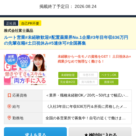
掲載終了予定日：
2026.08.24
正社員
自己PR不要
株式会社富士薬品
ルート営業#未経験歓迎#配置薬業界No.1企業#3年目年収636万円
の先輩在籍#土日祝休み#5連休可#全国募集
未経験から一生モノの資格をGET！ 土日祝休み×
残業少なめで無理なく働ける！
未経験歓迎
学歴不問
ベテランOK
完全週休2日
賞与複数月
面接1回
応募資格
＜業界・職種未経験OK／20代～50代まで幅広い年齢層が活躍中＞ ■普通自動車免許（AT限定可）をお持ちの方 └お客様先へ訪問するため、問題なく運転ができる方を想定しています。 ■高卒以上 ■60歳未
給与
《入社3年目に年収636万円＆所長に昇格したメンバーも！》 ◆月給245,796円～269,205円+営業実績手当+諸手当 ※試用期間3ヶ月(待遇同一) ※固定残業代(22.5時間分/35,796円～
勤務地
全国の各営業所で募集中！自宅の近くで働けます。 ※住所は一部の営業所のみ載せています ★詳細は以下のリンクをご覧ください https://www.fujiyakuhin.co.jp/shop/eig
求人を見る
検討中に入れる