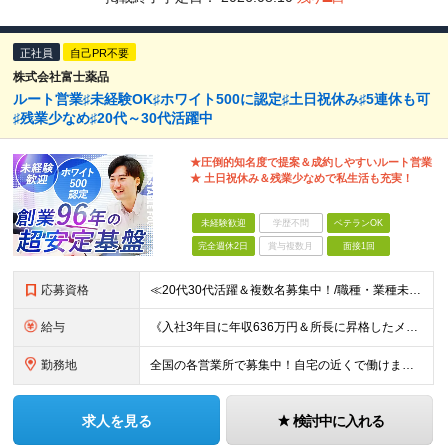
正社員
自己PR不要
株式会社富士薬品
ルート営業♯未経験OK♯ホワイト500に認定♯土日祝休み♯5連休も可
♯残業少なめ♯20代～30代活躍中
★圧倒的知名度で提案＆成約しやすいルート営業
★ 土日祝休み＆残業少なめで私生活も充実！
未経験歓迎
学歴不問
ベテランOK
完全週休2日
賞与複数月
面接1回
応募資格
≪20代30代活躍＆複数名募集中！/職種・業種未経験大歓迎/第二新卒OK≫ ◎普通自動車免許（AT限定可）をお持ちの方 └お客様先へ訪問するため、問題なく運転ができる方を想定しています。 ◎高卒以上
給与
《入社3年目に年収636万円＆所長に昇格したメンバーも！》 ◆月給245,796円～269,205円+営業実績手当+諸手当 ※試用期間3ヶ月(待遇同一) ※固定残業代(22.5時間分/35,796円～
勤務地
全国の各営業所で募集中！自宅の近くで働けます。 ※住所は一部の営業所のみ載せています ★詳細は以下のリンクをご覧ください https://www.fujiyakuhin.co.jp/shop/eig
求人を見る
検討中に入れる