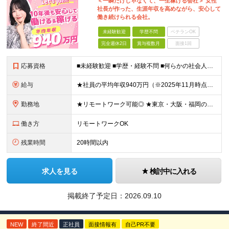
＜一瞬だけじゃなくて、一生稼げる会社＞ 女性
社長が作った、生涯年収を高めながら、安心して
働き続けられる会社。
未経験歓迎
学歴不問
ベテランOK
完全週休2日
賞与複数月
面接1回
応募資格
■未経験歓迎 ■学歴・経験不問 ■何らかの社会人経験がある方 ＜こんな方に向いています！＞ ・頑張った分評価されたい方 ・将来役立つ知識を身につけたい方 ・新しいことを学ぶのが好きな方 ・趣味
給与
★社員の平均年収940万円（※2025年11月時点） ★転職者は全員収入アップを実現 ★入社半年で昇給した実績あり！ 【営業未経験】 月給35万8,000円～（固定残業代含む）＋インセンティブ ＋賞
勤務地
★リモートワーク可能◎ ★東京・大阪・福岡の3拠点で募集中／ご希望の勤務地で配属します ★転勤なし ＜東京支店＞ 東京都港区三田1丁目4番28号 三田国際ビル2階 ＜大阪本社＞ 大阪府大阪市北区梅
働き方
リモートワークOK
残業時間
20時間以内
求人を見る
検討中に入れる
掲載終了予定日：
2026.09.10
NEW
終了間近
正社員
面接情報有
自己PR不要