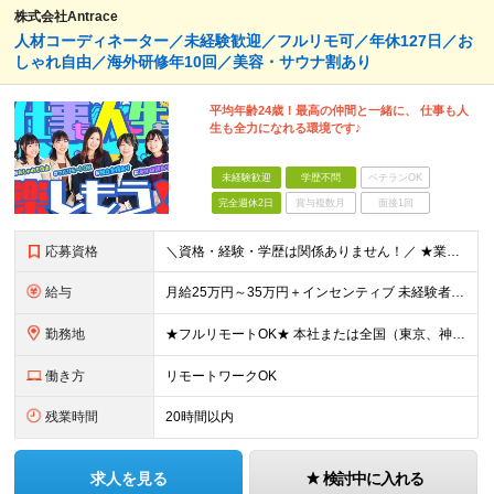
株式会社Antrace
人材コーディネーター／未経験歓迎／フルリモ可／年休127日／お
しゃれ自由／海外研修年10回／美容・サウナ割あり
平均年齢24歳！最高の仲間と一緒に、 仕事も人
生も全力になれる環境です♪
未経験歓迎
学歴不問
ベテランOK
完全週休2日
賞与複数月
面接1回
応募資格
＼資格・経験・学歴は関係ありません！／ ★業界・職種未経験歓迎！ ★第二新卒、既卒歓迎！ ★社会人未経験歓迎！ ―――――――――― こんな方におススメ！ ―――――――――― ◎ボードゲーム好き
給与
月給25万円～35万円＋インセンティブ 未経験者：月給25万円～＋インセンティブ 経験者：月給35万円～＋インセンティブ （※経験者は営業経験5年以上の方を想定） ※経験・スキルなどを考慮のうえ、
勤務地
★フルリモートOK★ 本社または全国（東京、神奈川、千葉、埼玉、大阪）にあるオフィスの利用も可能です！ ＜本社住所＞ 東京都豊島区南池袋1-16-15リージャス5階 ＜大阪支社＞ 大阪府大阪市北区
働き方
リモートワークOK
残業時間
20時間以内
求人を見る
検討中に入れる