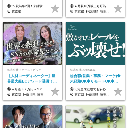
月給28万円～*産育休取得実績
から勤務OK◆残業月10h以内
*＼賞与年2回！未経験から月給28万円スタート／* ★昇給年12回あり！随時昇給のチャンス ◆月給28万～40万円＋賞与年2回＋各種インセンティブ ※経験・スキルを考慮の上、決定します ※試用期間6ヶ月間あり（期間中は月給26万円～になります。その他待遇等に差異はありません） ※月給には月35時間分の固定残業代含む（月5万4800円/超過分別途支給） ※ほとんどのメンバーが残業ゼロです！フレックスタイム制のため、自分の生活に合わせて調整できます。 ＼希望性で土曜日出勤あり／ お客様より「土曜日に応募者の対応をしてほしい」という ご要望を受けた際に、応募者対応⇒求職者との メッセージのやり取りなど、対応が発生する場合があります。 ※土曜日に出勤いただく場合は ・2時間稼働：4500円 ・4時間稼働：9000円 の給与が発生。勤務時間が4時間超えることは原則ありません。 短期間で高い給与をGETできるチャンスです♪
★月収40万以上も可能！ ★能力・スキル・経験を考慮した年収額を設定します ★年功序列ではなく、チャレンジを評価して給与に反映！ ■月給20万円～40万円＋決算賞与 ※経験・スキルを考慮のうえ決定します ※給与にはみなし残業代40時間分を含む。そのほか詳細に関しては別途面接時にご説明します ※試用期間3ヵ月あり。期間中の雇用形態・条件などに差異はありません
あり*年間休日120日
◆フレックス制
東京都
東京都_神奈川県_埼玉県_千葉県_大阪府_愛知県_北海道_青森県_岩手県_宮城県_秋田県_山形県_福島県_茨城県_栃木県_群馬県_新潟県_山梨県_長野県_富山県_石川県_福井県_静岡県_岐阜県_三重県_兵庫県_京都府_滋賀県_奈良県_和歌山県_広島県_岡山県_鳥取県_島根県_山口県_徳島県_香川県_愛媛県_高知県_福岡県_熊本県_佐賀県_長崎県_大分県_宮崎県_鹿児島県_沖縄県
株式会社ファーストピック
株式会社Stech&Co.
【人材コーディネーター】世
総合職(営業・事務・マーケ)◆
界最大級ECアワード受賞！フ
未経験OK◆リモートOK◆学
ルリモート／未経験◎／月給
歴不問◆20代活躍中！
★月給３２万円～５０万円＋インセンティブ賞与＋決算賞与★ （30時間の固定残業代、一律月54,750円を含む。超過分は支給） ※経験・スキルを考慮の上、決定 ※昇給：随時あり 【インセンティブについて】 自社サービスを提案し、サービス化した場合、一部の利益をインセンティブとして還元します。 試用期間中（6か月間）は、下記の給与となります。 【一都三県、大阪、名古屋、福岡の方】 月給２４万円～＋役職手当＋インセンティブ賞与 【一都三県以外の関東圏、九州、東北、北海道、その他地域の方】 月給２０万円～＋役職手当＋インセンティブ賞与 ※試用期間6ヶ月 ※試用期間中の待遇・福利厚生に差異はなし
＼完全未経験でも安心して年収UP可能です！／ -------------- 【1】営業 月給25万円～80万円＋賞与 【2】事務 月給21万円～50万円＋賞与 【3】マーケ 月給25万円～80万円＋賞与 ※試用期間3ヶ月間の待遇に変動はありません。 ※みなし残業代(月20時間分29,725円～)を含む。（※超過分は追加支給）
３２万円～／年休１３０日以
東京都_神奈川県_埼玉県_千葉県_大阪府_愛知県_北海道_青森県_岩手県_宮城県_秋田県_山形県_福島県_茨城県_栃木県_群馬県_静岡県_岐阜県_三重県_兵庫県_京都府_滋賀県_奈良県_和歌山県_広島県_岡山県_鳥取県_島根県_山口県_福岡県_熊本県_佐賀県_長崎県_大分県_宮崎県_鹿児島県
東京都_神奈川県_埼玉県_千葉県_大阪府_愛知県_北海道_青森県_岩手県_宮城県_秋田県_山形県_福島県_茨城県_栃木県_群馬県_新潟県_山梨県_長野県_富山県_石川県_福井県_静岡県_岐阜県_三重県_兵庫県_京都府_滋賀県_奈良県_和歌山県_広島県_岡山県_鳥取県_島根県_山口県_徳島県_香川県_愛媛県_高知県_福岡県_熊本県_佐賀県_長崎県_大分県_宮崎県_鹿児島県_沖縄県
上／