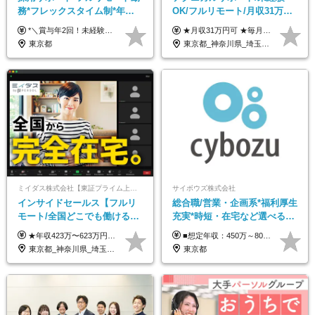
務*フレックスタイム制*年休
OK/フルリモート/月収31万円
120日*土日祝休み*残業ほぼな
可/月最大3万のインセンティ
*＼賞与年2回！未経験から月給28万円スタート／* ◆月給28万～40万円＋賞与年2回＋各種インセンティブ ※経験・スキルを考慮の上、決定します ※試用期間6ヶ月間あり（期間中は月給26万円～になります。その他待遇等に差異はありません） ※月給には月35時間分の固定残業代含む（月5万4800円/超過分別途支給） ※ほとんどのメンバーが残業ゼロです！フレックスタイム制のため、自分の生活に合わせて調整できます。 ＼希望性で土曜日出勤あり／ お客様より「土曜日に応募者の対応をしてほしい」という ご要望を受けた際に、応募者対応⇒求職者との メッセージのやり取りなど、対応が発生する場合があります。 ※土曜日に出勤いただく場合は ・2時間稼働：4500円 ・4時間稼働：9000円 の給与が発生。勤務時間が4時間超えることは原則ありません。 短期間で高い給与をGETできるチャンスです♪
★月収31万円可 ★毎月「最大3万円」のインセンティブあり 月給266,228円～＋スキル手当（15,000円）＋インセンティブ（月最大3万円） ※月給例（月額最大額）：281,228 円＋残業代発生分 インセンティブを最大まで取得できた場合は、月額最大額：311,228円＋残業代発生分 となります ※経験・スキルなどを考慮し決定します ※残業代は1分単位で支給 ※試用期間3ヵ月あり（契約社員期間も給与・待遇に変更なし） ※インセンティブは効率性、顧客満足、勤怠状況等の結果により毎月金額が決定されます。 ＼”頑張り”はインセンティブで還元！／ 入社3ヶ月目から、目標数字やKPI、勤怠状況、お客様アンケートなどをもとに評価をスタート。 最短4ヶ月目にはインセンティブの支給も可能です！
し*育児中社員8割以上
ブ支給/平均年齢33歳
東京都
東京都_神奈川県_埼玉県_千葉県_大阪府_愛知県_北海道_青森県_岩手県_宮城県_秋田県_山形県_福島県_茨城県_栃木県_群馬県_新潟県_山梨県_長野県_富山県_石川県_福井県_静岡県_岐阜県_三重県_兵庫県_京都府_滋賀県_奈良県_和歌山県_広島県_岡山県_鳥取県_島根県_山口県_徳島県_香川県_愛媛県_高知県_福岡県_熊本県_佐賀県_長崎県_大分県_宮崎県_鹿児島県_沖縄県
ミイダス株式会社【東証プライム上場パーソルグループ】
サイボウズ株式会社
インサイドセールス【フルリ
総合職/営業・企画系*福利厚生
モート/全国どこでも働ける】
充実*時短・在宅など選べる働
未経験OK*土日祝休み*残業少
き方*賞与年2回
★年収423万〜623万円のモデルあり（想定時間外手当10時間分含む） ★半年に一度ドカンと支給のボーナスあり（半年に1度最大150万円） 月給25万円〜＋各種手当＋インセンティブ ＊リモートワーク手当（4000円/月） ＊リモートワーク一時金（1万5000円） ＊残業手当全額支給 ※経験・スキルにより月給を決定します ※試用期間：2ヵ月あり。期間中の雇用形態・給与・待遇に変更はありません 《頑張りはインセンティブとして還元！》 当社は5段階の評価制度を導入。 半期に1回の評価で最高ランク（5点）を獲得したメンバーには、 150万円のインセンティブを支給！ これが半年に一度のインセンティブとして支給されるため、 成果を出した分だけまとまった収入を得られる仕組みです。 【固定残業代について】 なし（残業代は、実際の労働時間に応じて別途全額支給）
■想定年収：450万～800万円（基本給12ヶ月分＋賞与2ヶ月分） ※上記想定年収はフルタイムの働き方を想定しています。 それ以外の働き方（勤務日数、時短、固定残業時間数の変更など）の場合 上記想定年収の支給を確約するものではありません ※賞与は全社の業績に応じて変動の可能性があります ※ご経験・スキルを考慮のうえ、当社規定により優遇します （試用期間3ヶ月有/給与・待遇に差異なし） ■昇給年1回 ■賞与年2回（2月・8月）
なめ*在宅勤務手当あり
東京都_神奈川県_埼玉県_千葉県_大阪府_愛知県_北海道_青森県_岩手県_宮城県_秋田県_山形県_福島県_茨城県_栃木県_群馬県_新潟県_山梨県_長野県_富山県_石川県_福井県_静岡県_岐阜県_三重県_兵庫県_京都府_滋賀県_奈良県_和歌山県_広島県_岡山県_鳥取県_島根県_山口県_徳島県_香川県_愛媛県_高知県_福岡県_熊本県_佐賀県_長崎県_大分県_宮崎県_鹿児島県_沖縄県
東京都