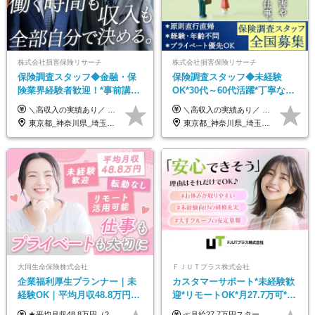
株式会社損害保険リサーチ
株式会社損害保険リサーチ
保険調査スタッフ◆金融・保
保険調査スタッフ◆未経験
険業界経験者歓迎！*事前講習
OK*30代～60代活躍*丁寧な講
あり*30代～60代活躍*調査は
習・サポートあり*原則直行直
＼高収入の実績あり／ なかには年収1000万円を超える方もいらっしゃいます！ 【完全出来高報酬制】 ★仕事に慣れるまで収入をサポート 1か月目：報酬が通常の2倍 2か月目：報酬が通常の1.5倍 ※災害に関する業務については、収入サポートの対象外 ※試用期間はありません ＊＊＊業務報酬の例＊＊＊ ・事故原因調査（4箇所確認）…1万5000円～ ・有無責／不正請求疑義調査（自動車案件）…2万円～ ・医療調査（1箇所確認）…1万7000円～ ・書類取付（1箇所訪問）…3000円～ ※上記は目安になります ※実際の報酬は業務報酬に応じた個々のスキル・実績を加味したものになります
＼高収入の実績あり／ なかには年収1000万円を超えるスペシャリストもいらっしゃいます！ 【完全出来高報酬制】 ★仕事に慣れるまで収入をサポート 1か月目：報酬が通常の2倍 2か月目：報酬が通常の1.5倍 ※災害に関する業務については、収入サポートの対象外 ※試用期間はありません ＊＊＊業務報酬の例＊＊＊ ・事故原因調査（4箇所確認）…1万5000円～ ・有無責／不正請求疑義調査（自動車案件）…2万円～ ・医療調査（1箇所確認）…1万7000円～ ・書類取付（1箇所訪問）…3000円～ ※上記は目安になります ※実際の報酬は業務報酬に応じた個々のスキル・実績を加味したものになります
原則直行直帰*高収入可
帰／全国募集・業務委託
東京都_神奈川県_埼玉県_千葉県_大阪府_愛知県_北海道_青森県_岩手県_宮城県_秋田県_山形県_福島県_茨城県_栃木県_群馬県_新潟県_山梨県_長野県_富山県_石川県_福井県_静岡県_岐阜県_三重県_兵庫県_京都府_滋賀県_奈良県_和歌山県_広島県_岡山県_鳥取県_島根県_山口県_徳島県_香川県_愛媛県_高知県_福岡県_熊本県_佐賀県_長崎県_大分県_宮崎県_鹿児島県_沖縄県
東京都_神奈川県_埼玉県_千葉県_大阪府_愛知県_北海道_青森県_岩手県_宮城県_秋田県_山形県_福島県_茨城県_栃木県_群馬県_新潟県_山梨県_長野県_富山県_石川県_福井県_静岡県_岐阜県_三重県_兵庫県_京都府_滋賀県_奈良県_和歌山県_広島県_岡山県_鳥取県_島根県_山口県_徳島県_香川県_愛媛県_高知県_福岡県_熊本県_佐賀県_長崎県_大分県_宮崎県_鹿児島県_沖縄県
大同生命保険株式会社
ＦＪＵＴプラス株式会社
企業福利厚生プランナー｜未
カスタマーサポート*未経験歓
経験OK｜平均月収48.8万円｜
迎*リモートOK*月27.7万可*賞
リモートOK｜残業ほぼなし｜
与年2回*転勤なし*連休
★平均月収48.8万円（2025年度実績） ★安心の固定給＋賞与年2回＋インセンティブ！手当も充実 月給21万円～23万円＋諸手当＋インセンティブ＋賞与年2回 ※給与は年間平均の税込定例給与です。賞与は含みません。 ※約3週間の研修期間中は日当8000円を支給いたします。 ※試用期間6ヵ月あり（期間中の条件変更なし） ◆東京・神奈川・千葉・埼玉・愛知（一部）・京都・大阪・兵庫（一部）：月給23万円以上 ◆静岡（一部）・三重・岐阜：月給22万円以上 ◆上記以外の地域：月給21万円以上
≪月給27.7万円スタートも可／賞与年2回≫ ■月給21万円～27.7万円＋各種手当＋賞与年2回 ※給与は勤務地に応じて変更します ※年齢や経験・スキルなどを考慮して決定します ※時間外手当は全額支給 ※上記は初年度の月給となります ※試用期間3ヶ月（その他待遇に差異はありません） 【固定残業代について】 なし（残業代は、実際の労働時間に応じて別途全額支給）