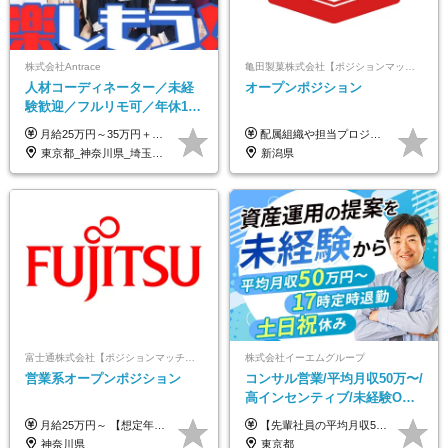
株式会社Antrace
亀田製菓株式会社【ポジションマッチ登録】
人材コーディネーター／未経
オープンポジション
験歓迎／フルリモ可／年休127
日／おしゃれ自由／海外研修
月給25万円～35万円＋インセンティブ 未経験者：月給25万円～＋インセンティブ 経験者：月給35万円～＋インセンティブ （※経験者は営業経験5年以上の方を想定） ※経験・スキルなどを考慮のうえ、決定します ※時間外手当は別途全額支給します
配属組織や担当プロジェクトにより異なります。 想定年収：400万円～1000万円 ※ご経験やスキルに応じて決定します。 ※上記想定年収はあくまでも目安の金額であり、 選考を通じて上下する可能性があります。
年10回／美容・サウナ割あり
東京都_神奈川県_埼玉県_千葉県_大阪府_愛知県_北海道_青森県_岩手県_宮城県_秋田県_山形県_福島県_茨城県_栃木県_群馬県_新潟県_山梨県_長野県_富山県_石川県_福井県_静岡県_岐阜県_三重県_兵庫県_京都府_滋賀県_奈良県_和歌山県_広島県_岡山県_鳥取県_島根県_山口県_徳島県_香川県_愛媛県_高知県_福岡県_熊本県_佐賀県_長崎県_大分県_宮崎県_鹿児島県_沖縄県
新潟県
富士通株式会社【ポジションマッチ登録】
株式会社イーエムグループ
営業系オープンポジション
コンサル営業/平均月収50万〜/
高インセンティブ/未経験OK/
残業なし/4,50代も活躍/ブラン
月給25万円～ 【想定年収】 400万円～1000万円（残業代及び諸手当込） ※ご経験、前年収、ご年齢に応じて決定します。
【先輩社員の平均月収50万円】 月給30万円以上+インセンティブ+その他手当 ※経験・スキルを考慮の上で給与を決定します ※上記には5万円（月20時間分）のみなし残業代と一律手当（営業手当4万円、能力評価手当4万円）を含みます ※上記を超える残業代は別途全額支給します ※試用期間：3ヶ月あり（試用期間中の待遇に差異なし）
ク可/面接1回
神奈川県
東京都