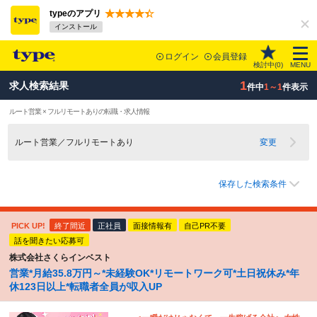
typeのアプリ
インストール
ログイン
会員登録
検討中(
0
)
MENU
1
求人検索結果
件中
1～1
件表示
ルート営業 × フルリモートありの転職・求人情報
ルート営業／フルリモートあり
変更
保存した検索条件
PICK UP!
終了間近
正社員
面接情報有
自己PR不要
話を聞きたい応募可
株式会社さくらインベスト
営業*月給35.8万円～*未経験OK*リモートワーク可*土日祝休み*年
休123日以上*転職者全員が収入UP