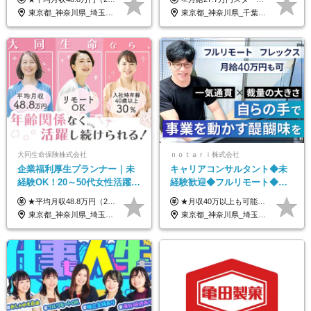
転勤なし｜女性活躍中
OK/ZE010232
東京都_神奈川県_埼玉県_千葉県_大阪府_愛知県_北海道_青森県_岩手県_宮城県_秋田県_山形県_福島県_茨城県_栃木県_群馬県_新潟県_山梨県_長野県_富山県_石川県_福井県_静岡県_岐阜県_三重県_兵庫県_京都府_滋賀県_奈良県_和歌山県_広島県_岡山県_鳥取県_島根県_山口県_徳島県_香川県_愛媛県_高知県_福岡県_熊本県_佐賀県_長崎県_大分県_宮崎県_鹿児島県_沖縄県
東京都_神奈川県_千葉県_大阪府_愛知県_北海道_長野県_石川県_広島県_福岡県
大同生命保険株式会社
ｎｏｔａｒｉ株式会社
企業福利厚生プランナー｜未
キャリアコンサルタント◆未
経験OK！20～50代女性活躍｜
経験歓迎◆フルリモート◆フ
リモートOK｜平均月収48.8万
レックス制◆10時出勤・16時
★平均月収48.8万円（2025年度実績） ★安心の固定給＋賞与年2回＋インセンティブ！手当も充実 月給21万円～23万円＋諸手当＋インセンティブ＋賞与年2回 ※給与は年間平均の税込定例給与です。賞与は含みません。 ※約3週間の研修期間中は日当8000円を支給いたします。 ※試用期間6ヵ月あり（期間中の条件変更なし） ◆東京・神奈川・千葉・埼玉・愛知（一部）・京都・大阪・兵庫（一部）：月給23万円以上 ◆静岡（一部）・三重・岐阜：月給22万円以上 ◆上記以外の地域：月給21万円以上
★月収40万以上も可能！ ★能力・スキル・経験を考慮した年収額を設定します ■月給20万円～40万円＋決算賞与 ※経験・スキルを考慮のうえ決定します ※給与にはみなし残業代40時間分を含む。そのほか詳細に関しては別途面接時にご説明します ※試用期間3ヵ月あり。期間中の雇用形態・条件などに差異はありません
｜子育て＆介護支援◎
退勤も可◆残業月10時間以内
東京都_神奈川県_埼玉県_千葉県_大阪府_愛知県_北海道_青森県_岩手県_宮城県_秋田県_山形県_福島県_茨城県_栃木県_群馬県_新潟県_山梨県_長野県_富山県_石川県_福井県_静岡県_岐阜県_三重県_兵庫県_京都府_滋賀県_奈良県_和歌山県_広島県_岡山県_鳥取県_島根県_山口県_徳島県_香川県_愛媛県_高知県_福岡県_熊本県_佐賀県_長崎県_大分県_宮崎県_鹿児島県_沖縄県
東京都_神奈川県_埼玉県_千葉県_大阪府_愛知県_北海道_青森県_岩手県_宮城県_秋田県_山形県_福島県_茨城県_栃木県_群馬県_新潟県_山梨県_長野県_富山県_石川県_福井県_静岡県_岐阜県_三重県_兵庫県_京都府_滋賀県_奈良県_和歌山県_広島県_岡山県_鳥取県_島根県_山口県_徳島県_香川県_愛媛県_高知県_福岡県_熊本県_佐賀県_長崎県_大分県_宮崎県_鹿児島県_沖縄県