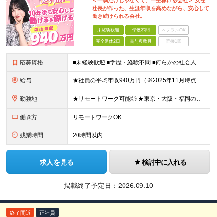
＜一瞬だけじゃなくて、一生稼げる会社＞ 女性
社長が作った、生涯年収を高めながら、安心して
働き続けられる会社。
未経験歓迎
学歴不問
ベテランOK
完全週休2日
賞与複数月
面接1回
応募資格
■未経験歓迎 ■学歴・経験不問 ■何らかの社会人経験がある方 ＜こんな方に向いています！＞ ・頑張った分評価されたい方 ・将来役立つ知識を身につけたい方 ・新しいことを学ぶのが好きな方 ・趣味
給与
★社員の平均年収940万円（※2025年11月時点） ★転職者は全員収入アップを実現 ★入社半年で昇給した実績あり！ 【営業未経験】 月給35万8,000円～（固定残業代含む）＋インセンティブ ＋賞
勤務地
★リモートワーク可能◎ ★東京・大阪・福岡の3拠点で募集中／ご希望の勤務地で配属します ★転勤なし ＜東京支店＞ 東京都港区三田1丁目4番28号 三田国際ビル2階 ＜大阪本社＞ 大阪府大阪市北区梅
働き方
リモートワークOK
残業時間
20時間以内
求人を見る
検討中に入れる
掲載終了予定日：
2026.09.10
終了間近
正社員