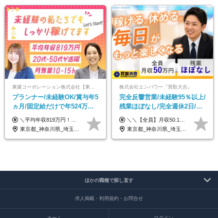
東建コーポレーション株式会社【東証プライム・名証プレミア上場】
株式会社エンパワー『買取大吉』
プランナー/未経験OK/賞与年5
完全反響営業/未経験95％以上/
ヵ月/固定給だけで年524万円
残業ほぼなし/完全週休2日/月
可能/二人に一人が年収700万
収50万円スタート！/賞与年2
＼平均年収819万円！社員の最大年収3,131万円／ ＼2人に1人が年収700万円以上／ ＼5人に1人が年収1,000万円以上！／ 固定給だけで、年収524万円も可能！ インセンティブだけでなく固定給でもしっかり稼げる仕組みです！ 【入社初年度】 年収400万～550万円＋インセンティブ →月給26万3,000円～29万5,600円＋賞与年2回（基本給×約5ヵ月分※前年度実績）＋インセンティブ＋各種手当 【インセンティブ】 1物件着工で目安80万～200万円 ※建物の契約金額実績によります 【各種手当】 ・都市手当…月1万円～3万円（首都圏・東海圏・関西圏で弊社指定の事業所に勤務する方が対象） ・家族手当…配偶者：月1万円、子供1名につき：月5千円 ・資格手当…FP資格1級：月1万円、2級：月5千円、3級：月3千円 ・役職手当…昇進欄に詳細記載（主任補：月5千円→主任：月1万円…） 【その他】 ※上記月給には、固定残業代【47時間分（7万3,800円以上）】が含まれます ※月平均残業時間は14時間と少なめです（2023年度） ※固定残業代の時間数を超える時間外労働は追加で支給 但し、時間数を超える時間外労働が発生する場合もあります（特別条項付き協定締結済）
＼＼【全員】月収50.1万円保証！／／ 月給30.1万円＋インセン＋特別手当20万円(半年間)＋賞与 ※経験者は優遇いたします（研修も免除の場合有） ※固定残業代:7万4000円以上/月45時間分を含む ※固定残業代は残業がない場合も支給し、超過分は別途支給します ■入社後5日間研修を実施 研修中のテスト（ロープレ、商材知識）合格で研修生卒業となり翌月からインセンティブの対象に。 ロープレは細かな評価基準があり、顧客満足度をキープするため非常に重要なテストです。 ※4カ月目以降も不合格の場合、月給28.3万円／1カ月以内合格率100％ ＜平均年収＞ ◆一般メンバー ：625万円 ◆店長（管理職）：1178万円 ◆マネージャー ：4160万円
円/休めて稼げる
回
東京都_神奈川県_埼玉県_千葉県_大阪府_愛知県_宮城県_茨城県_栃木県_群馬県_静岡県_兵庫県_京都府_福岡県
東京都_神奈川県_埼玉県_千葉県_大阪府_愛知県_北海道_青森県_岩手県_宮城県_秋田県_山形県_福島県_茨城県_栃木県_群馬県_新潟県_山梨県_長野県_富山県_石川県_福井県_静岡県_岐阜県_三重県_兵庫県_京都府_滋賀県_奈良県_和歌山県_広島県_岡山県_鳥取県_島根県_山口県_徳島県_香川県_愛媛県_高知県_福岡県_熊本県_佐賀県_長崎県_大分県_宮崎県_鹿児島県_沖縄県
ほかの職種で探し直す
求人掲載・利用規約・お問合せ
ホーム
ログイン