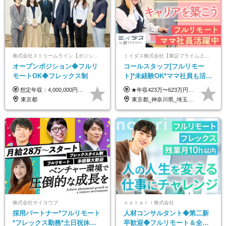
株式会社ストリームライン【ポジションマッチ登録】
ミイダス株式会社【東証プライム上場パーソルグループ】
オープンポジション◆フルリ
コールスタッフ[フルリモー
モートOK◆フレックス制
ト]*未経験OK*ママ社員も活躍
中*ブランクOK*全国どこでも
想定年収：4,000,000円 ～ 8,000,000円 月給：288,000円 ～ 570,000円 ※ご経験・能力に応じて決定いたします。 ※上記額にはみなし残業代を含みます。 ※超過分は全額支給いたします。 ※みなし残業代 45,000円 ～ 89,050円／月 ※みなし残業時間 20時間／月 ※試用期間：3ヶ月（試用期間中の待遇に差異はありません） 【固定残業代について】 固定残業20時間分（45,000円～89,050円）を含む ※超過分は別途全額支給
★年収423万〜623万円のモデルあり（想定時間外手当10時間分含む） ★半年に一度ドカンと支給のボーナスあり（半年に1度最大150万円） 月給25万円〜＋各種手当＋インセンティブ ＊リモートワーク手当（4000円/月） ＊リモートワーク一時金（1万5000円） ＊残業手当全額支給 ※経験・スキルにより月給を決定します ※試用期間：2ヵ月あり。期間中の雇用形態・給与・待遇に変更はありません 《頑張りはインセンティブとして還元！》 当社は5段階の評価制度を導入。 半期に1回の評価で最高ランク（5点）を獲得したメンバーには、 150万円のインセンティブを支給！ これが半年に一度のインセンティブとして支給されるため、 成果を出した分だけまとまった収入を得られる仕組みです。 【固定残業代について】 なし（残業代は、実際の労働時間に応じて別途全額支給）
働ける
東京都
東京都_神奈川県_埼玉県_千葉県_大阪府_愛知県_北海道_青森県_岩手県_宮城県_秋田県_山形県_福島県_茨城県_栃木県_群馬県_新潟県_山梨県_長野県_富山県_石川県_福井県_静岡県_岐阜県_三重県_兵庫県_京都府_滋賀県_奈良県_和歌山県_広島県_岡山県_鳥取県_島根県_山口県_徳島県_香川県_愛媛県_高知県_福岡県_熊本県_佐賀県_長崎県_大分県_宮崎県_鹿児島県_沖縄県
株式会社サイヨウブ
ｎｏｔａｒｉ株式会社
採用パートナー*フルリモート
人材コンサルタント◆第二新
*フレックス勤務*土日祝休み*
卒歓迎◆フルリモート＆全国