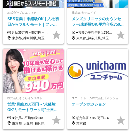
株式会社プロエフィカ
株式会社HRエイド
SES営業｜未経験OK｜入社初
メンズクリニックのカウンセ
日からフルリモート｜フレッ
ラー/未経験OK/平均年収750万
クス可｜残業月平均10h以下｜
円/4人に1人が年収1000万円超
月給35万円～50万円＋交通費 ◎経験やスキルを考慮し、最大限優遇します ◎上記月給は固定残業代月40時間分(月10万9,375～)を含みます。残業時間が超過した場合はその分追加支給します ◎試用期間6カ月あり(給与や待遇は同じです)
■営業の平均年収は720万円！ ■4人に1人が年収1000万円超え 月給27万円～100万円+インセンティブ(平均月20～40万円程) ＜インセンティブ制度について＞ 当社では創業以来、頑張ったらその分稼げる環境づくりに注力。カウンセラー部署では、個人の成約金額・チームの成果・事業部の売上利益を掛け合わせる新しいインセンティブ制度を導入しました。あなたの頑張り次第で毎月高インセンティブが実現できる体制です！ ※上記金額には固定残業代（35,500円以上～・30時間分）が含まれます。時間超過分は追加支給します。 ※試用期間3か月あり。研修期間3か月中は、月給25万円～30万円になります。(固定残業代：35,500円～・23h分を含む) ※インセンティブの一部は、研修期間中から支給されます。その他待遇の差異はありません。
事業立ち上げメンバー
え/成約率90％
東京都_神奈川県_埼玉県_千葉県_大阪府_愛知県_北海道_青森県_岩手県_宮城県_秋田県_山形県_福島県_茨城県_栃木県_群馬県_新潟県_山梨県_長野県_富山県_石川県_福井県_静岡県_岐阜県_三重県_兵庫県_京都府_滋賀県_奈良県_和歌山県_広島県_岡山県_鳥取県_島根県_山口県_徳島県_香川県_愛媛県_高知県_福岡県_熊本県_佐賀県_長崎県_大分県_宮崎県_鹿児島県_沖縄県
東京都_神奈川県_埼玉県_千葉県_大阪府_愛知県_北海道_宮城県_栃木県_群馬県_静岡県_兵庫県_京都府_岡山県_熊本県
株式会社さくらインベスト
ユニ・チャーム株式会社【ポジションマッチ登録】
営業*月給35.8万円～*未経験
オープンポジション
OK*リモートワーク可*土日祝
休み*年休123日以上*転職者全
★社員の平均年収940万円（※2025年11月時点） ★転職者は全員収入アップを実現 ★入社半年で昇給した実績あり！ 【営業未経験】 月給35万8,000円～（固定残業代含む）＋インセンティブ ＋賞与年2回 【管理職候補】 月給40万円～100万円＋インセンティブ＋賞与年2回 ※固定残業代は、時間外労働の有無にかかわらず月25時間分（月5万8,000円～）を支給します。 ※上記を超える時間外労働分は、別途追加で支給します。 ＼月給額が高い理由について／ 当社が扱うのは、1件あたり100万円以上となる高単価な金融商品です。 そのため月給ベースも高く設定して社員に還元しています。 ＜試用期間中の給与＞※営業未経験の方 試用期間2カ月あり。 月給25万円＋営業手当5万円（資格取得後より日割り支給） ※残業代は別途全額支給します。 ※その他の待遇に差異はありません。 ★時短勤務も可能です ・7時間勤務：月給26万2,500円～＋インセンティブ＋賞与（年2回） ・6時間勤務：月給24万円～＋インセンティブ＋賞与（年2回） （時短勤務例）9:00-16:00、10:00-17:00など
想定年収：450万円～650万円 ※経験・能力を考慮の上、規定により優遇いたします ※試用期間6ヵ月（その間の給与・待遇に変動はありません）
員が収入UP
東京都_大阪府_福岡県
東京都