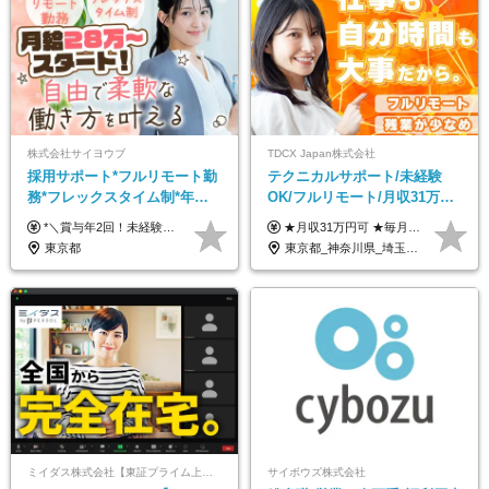
株式会社サイヨウブ
TDCX Japan株式会社
採用サポート*フルリモート勤
テクニカルサポート/未経験
務*フレックスタイム制*年休
OK/フルリモート/月収31万円
120日*土日祝休み*残業ほぼな
可/月最大3万のインセンティ
*＼賞与年2回！未経験から月給28万円スタート／* ◆月給28万～40万円＋賞与年2回＋各種インセンティブ ※経験・スキルを考慮の上、決定します ※試用期間6ヶ月間あり（期間中は月給26万円～になります。その他待遇等に差異はありません） ※月給には月35時間分の固定残業代含む（月5万4800円/超過分別途支給） ※ほとんどのメンバーが残業ゼロです！フレックスタイム制のため、自分の生活に合わせて調整できます。 ＼希望性で土曜日出勤あり／ お客様より「土曜日に応募者の対応をしてほしい」という ご要望を受けた際に、応募者対応⇒求職者との メッセージのやり取りなど、対応が発生する場合があります。 ※土曜日に出勤いただく場合は ・2時間稼働：4500円 ・4時間稼働：9000円 の給与が発生。勤務時間が4時間超えることは原則ありません。 短期間で高い給与をGETできるチャンスです♪
★月収31万円可 ★毎月「最大3万円」のインセンティブあり 月給266,228円～＋スキル手当（15,000円）＋インセンティブ（月最大3万円） ※月給例（月額最大額）：281,228 円＋残業代発生分 インセンティブを最大まで取得できた場合は、月額最大額：311,228円＋残業代発生分 となります ※経験・スキルなどを考慮し決定します ※残業代は1分単位で支給 ※試用期間3ヵ月あり（契約社員期間も給与・待遇に変更なし） ※インセンティブは効率性、顧客満足、勤怠状況等の結果により毎月金額が決定されます。 ＼”頑張り”はインセンティブで還元！／ 入社3ヶ月目から、目標数字やKPI、勤怠状況、お客様アンケートなどをもとに評価をスタート。 最短4ヶ月目にはインセンティブの支給も可能です！
し*育児中社員8割以上
ブ支給/平均年齢33歳
東京都
東京都_神奈川県_埼玉県_千葉県_大阪府_愛知県_北海道_青森県_岩手県_宮城県_秋田県_山形県_福島県_茨城県_栃木県_群馬県_新潟県_山梨県_長野県_富山県_石川県_福井県_静岡県_岐阜県_三重県_兵庫県_京都府_滋賀県_奈良県_和歌山県_広島県_岡山県_鳥取県_島根県_山口県_徳島県_香川県_愛媛県_高知県_福岡県_熊本県_佐賀県_長崎県_大分県_宮崎県_鹿児島県_沖縄県
ミイダス株式会社【東証プライム上場パーソルグループ】
サイボウズ株式会社