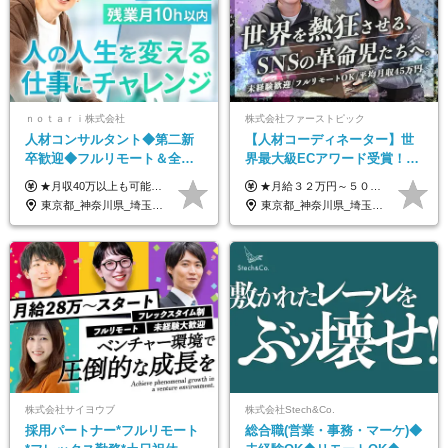
ｎｏｔａｒｉ株式会社
株式会社ファーストピック
人材コンサルタント◆第二新
【人材コーディネーター】世
卒歓迎◆フルリモート＆全国
界最大級ECアワード受賞！フ
から勤務OK◆残業月10h以内
ルリモート／未経験◎／月給
★月収40万以上も可能！ ★能力・スキル・経験を考慮した年収額を設定します ★年功序列ではなく、チャレンジを評価して給与に反映！ ■月給20万円～40万円＋決算賞与 ※経験・スキルを考慮のうえ決定します ※給与にはみなし残業代40時間分を含む。そのほか詳細に関しては別途面接時にご説明します ※試用期間3ヵ月あり。期間中の雇用形態・条件などに差異はありません
★月給３２万円～５０万円＋インセンティブ賞与＋決算賞与★ （30時間の固定残業代、一律月54,750円を含む。超過分は支給） ※経験・スキルを考慮の上、決定 ※昇給：随時あり 【インセンティブについて】 自社サービスを提案し、サービス化した場合、一部の利益をインセンティブとして還元します。 試用期間中（6か月間）は、下記の給与となります。 【一都三県、大阪、名古屋、福岡の方】 月給２４万円～＋役職手当＋インセンティブ賞与 【一都三県以外の関東圏、九州、東北、北海道、その他地域の方】 月給２０万円～＋役職手当＋インセンティブ賞与 ※試用期間6ヶ月 ※試用期間中の待遇・福利厚生に差異はなし
◆フレックス制
３２万円～／年休１３０日以
東京都_神奈川県_埼玉県_千葉県_大阪府_愛知県_北海道_青森県_岩手県_宮城県_秋田県_山形県_福島県_茨城県_栃木県_群馬県_新潟県_山梨県_長野県_富山県_石川県_福井県_静岡県_岐阜県_三重県_兵庫県_京都府_滋賀県_奈良県_和歌山県_広島県_岡山県_鳥取県_島根県_山口県_徳島県_香川県_愛媛県_高知県_福岡県_熊本県_佐賀県_長崎県_大分県_宮崎県_鹿児島県_沖縄県
東京都_神奈川県_埼玉県_千葉県_大阪府_愛知県_北海道_青森県_岩手県_宮城県_秋田県_山形県_福島県_茨城県_栃木県_群馬県_静岡県_岐阜県_三重県_兵庫県_京都府_滋賀県_奈良県_和歌山県_広島県_岡山県_鳥取県_島根県_山口県_福岡県_熊本県_佐賀県_長崎県_大分県_宮崎県_鹿児島県
上／
株式会社サイヨウブ
株式会社Stech&Co.
採用パートナー*フルリモート
総合職(営業・事務・マーケ)◆