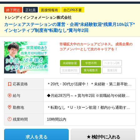
終了間近
正社員
面接情報有
自己PR不要
トレンディインフォメーション株式会社
カーシェアステーションの運営・企画*未経験歓迎*残業月10h以下*
インセンティブ制度有*転勤なし*賞与年2回
市場拡大中のカーシェアビジネス。 成長企業の
コアメンバーとして次のキャリアを！
未経験歓迎
学歴不問
ベテランOK
完全週休2日
賞与複数月
面接1回
応募資格
＊20代・30代が活躍中！ ＊未経験・第二新卒歓迎 ◆学歴不問 ◆普通自動車免許（AT限定可）をお持ちの方 ◆基本的なPC操作（メール、Excel入力程度）ができる方 ★自ら考え、行動できる方 ★
給与
◆月給28万円～＋賞与年2回 ※前職給与や経験を最大限考慮し決定します。 ※試用期間3ヶ月あり（給与・待遇に変更なし） ※上記の金額にはみなし残業代（40時間分/62,600円）が含まれています。
勤務地
＊転勤なし ＊U・Iターン歓迎！都内から通勤する社員も多数在籍しています ◆千葉県浦安市北栄4丁目9−1 ※(変更の範囲)上記を除く当社関連勤務地
残業時間
10時間以内
求人を見る
検討中に入れる