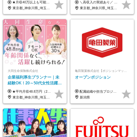
★月収40万以上も可能！ ★能力・スキル・経験を考慮した年収額を設定します ■月給20万円～40万円＋決算賞与 ※経験・スキルを考慮のうえ決定します ※給与にはみなし残業代40時間分を含む。そのほか詳細に関しては別途面接時にご説明します ※試用期間3ヵ月あり。期間中の雇用形態・条件などに差異はありません
＼高収入の実績あり／ なかには年収1000万円を超えるスペシャリストもいらっしゃいます！ 【完全出来高報酬制】 ★仕事に慣れるまで収入をサポート 1か月目：報酬が通常の2倍 2か月目：報酬が通常の1.5倍 ※災害に関する業務については、収入サポートの対象外 ※試用期間はありません ＊＊＊業務報酬の例＊＊＊ ・事故原因調査（4箇所確認）…1万5000円～ ・有無責／不正請求疑義調査（自動車案件）…2万円～ ・医療調査（1箇所確認）…1万7000円～ ・書類取付（1箇所訪問）…3000円～ ※上記は目安になります ※実際の報酬は業務報酬に応じた個々のスキル・実績を加味したものになります
退勤も可◆残業月10時間以内
帰／全国募集・業務委託
東京都_神奈川県_埼玉県_千葉県_大阪府_愛知県_北海道_青森県_岩手県_宮城県_秋田県_山形県_福島県_茨城県_栃木県_群馬県_新潟県_山梨県_長野県_富山県_石川県_福井県_静岡県_岐阜県_三重県_兵庫県_京都府_滋賀県_奈良県_和歌山県_広島県_岡山県_鳥取県_島根県_山口県_徳島県_香川県_愛媛県_高知県_福岡県_熊本県_佐賀県_長崎県_大分県_宮崎県_鹿児島県_沖縄県
東京都_神奈川県_埼玉県_千葉県_大阪府_愛知県_北海道_青森県_岩手県_宮城県_秋田県_山形県_福島県_茨城県_栃木県_群馬県_新潟県_山梨県_長野県_富山県_石川県_福井県_静岡県_岐阜県_三重県_兵庫県_京都府_滋賀県_奈良県_和歌山県_広島県_岡山県_鳥取県_島根県_山口県_徳島県_香川県_愛媛県_高知県_福岡県_熊本県_佐賀県_長崎県_大分県_宮崎県_鹿児島県_沖縄県
大同生命保険株式会社
亀田製菓株式会社【ポジションマッチ登録】
企業福利厚生プランナー｜未
オープンポジション
経験OK！20～50代女性活躍｜
リモートOK｜平均月収48.8万
★平均月収48.8万円（2025年度実績） ★安心の固定給＋賞与年2回＋インセンティブ！手当も充実 月給21万円～23万円＋諸手当＋インセンティブ＋賞与年2回 ※給与は年間平均の税込定例給与です。賞与は含みません。 ※約3週間の研修期間中は日当8000円を支給いたします。 ※試用期間6ヵ月あり（期間中の条件変更なし） ◆東京・神奈川・千葉・埼玉・愛知（一部）・京都・大阪・兵庫（一部）：月給23万円以上 ◆静岡（一部）・三重・岐阜：月給22万円以上 ◆上記以外の地域：月給21万円以上
配属組織や担当プロジェクトにより異なります。 想定年収：400万円～1000万円 ※ご経験やスキルに応じて決定します。 ※上記想定年収はあくまでも目安の金額であり、 選考を通じて上下する可能性があります。
｜子育て＆介護支援◎
東京都_神奈川県_埼玉県_千葉県_大阪府_愛知県_北海道_青森県_岩手県_宮城県_秋田県_山形県_福島県_茨城県_栃木県_群馬県_新潟県_山梨県_長野県_富山県_石川県_福井県_静岡県_岐阜県_三重県_兵庫県_京都府_滋賀県_奈良県_和歌山県_広島県_岡山県_鳥取県_島根県_山口県_徳島県_香川県_愛媛県_高知県_福岡県_熊本県_佐賀県_長崎県_大分県_宮崎県_鹿児島県_沖縄県
新潟県