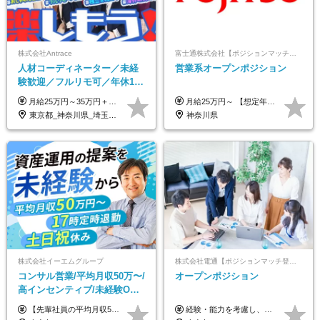
株式会社Antrace
富士通株式会社【ポジションマッチ登録】
人材コーディネーター／未経
営業系オープンポジション
験歓迎／フルリモ可／年休127
日／おしゃれ自由／海外研修
月給25万円～35万円＋インセンティブ 未経験者：月給25万円～＋インセンティブ 経験者：月給35万円～＋インセンティブ （※経験者は営業経験5年以上の方を想定） ※経験・スキルなどを考慮のうえ、決定します ※時間外手当は別途全額支給します
月給25万円～ 【想定年収】 400万円～1000万円（残業代及び諸手当込） ※ご経験、前年収、ご年齢に応じて決定します。
年10回／美容・サウナ割あり
東京都_神奈川県_埼玉県_千葉県_大阪府_愛知県_北海道_青森県_岩手県_宮城県_秋田県_山形県_福島県_茨城県_栃木県_群馬県_新潟県_山梨県_長野県_富山県_石川県_福井県_静岡県_岐阜県_三重県_兵庫県_京都府_滋賀県_奈良県_和歌山県_広島県_岡山県_鳥取県_島根県_山口県_徳島県_香川県_愛媛県_高知県_福岡県_熊本県_佐賀県_長崎県_大分県_宮崎県_鹿児島県_沖縄県
神奈川県
株式会社イーエムグループ
株式会社電通【ポジションマッチ登録】
コンサル営業/平均月収50万〜/
オープンポジション
高インセンティブ/未経験OK/
残業なし/4,50代も活躍/ブラン
【先輩社員の平均月収50万円】 月給30万円以上+インセンティブ+その他手当 ※経験・スキルを考慮の上で給与を決定します ※上記には5万円（月20時間分）のみなし残業代と一律手当（営業手当4万円、能力評価手当4万円）を含みます ※上記を超える残業代は別途全額支給します ※試用期間：3ヶ月あり（試用期間中の待遇に差異なし）
経験・能力を考慮し、当社規定により決定します。 ▼参考情報 ------------ 年収イメージ：500万～1500万
ク可/面接1回