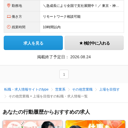
勤務地
＼急成⻑により全国で⽀社展開中！／ 東京・神奈川・埼⽟・千葉・⼤阪・名古屋・神⼾・新潟・⾦沢・京都・広島・福岡などで募集中！ ★東京、⼤阪、名古屋、福岡は急募のため、特に選考優遇します★ ◎勤務地は
働き方
リモートワーク相談可能
残業時間
10時間以内
求人を見る
検討中に入れる
掲載終了予定日：
2026.08.24
1
転職・求人情報サイトのtype
営業系
その他営業職
上場を目指す
その他営業職 × 上場を目指すの転職・求人情報一覧
あなたの行動履歴からおすすめの求人