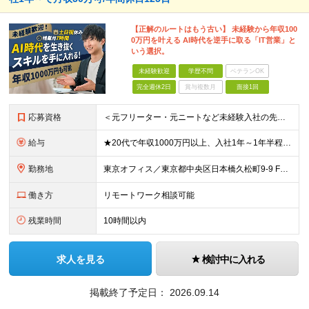
【正解のルートはもう古い】 未経験から年収100
0万円を叶える AI時代を逆手に取る「IT営業」と
いう選択。
未経験歓迎
学歴不問
ベテランOK
完全週休2日
賞与複数月
面接1回
応募資格
＜元フリーター・元ニートなど未経験入社の先輩が活躍中！＞ ＜未経験歓迎！スキルや経歴、ブランクなども一切問いません！＞ ■学歴不問 ■第二新卒歓迎 営業としてのビジネスマナーは入社後にちゃんと教えま
給与
★20代で年収1000万円以上、入社1年～1年半程度で月収50万円の事例あり ★役職に応じてベース給与アップ 月給23万円〜＋各種手当 ※経験・スキルなどを考慮して決定します。 ※上記には固定残業代
勤務地
東京オフィス／東京都中央区日本橋久松町9-9 FRAME日本橋7F ※原則転居を伴う転勤はありません。 (変更の範囲)上記を除く当社関連勤務地
働き方
リモートワーク相談可能
残業時間
10時間以内
求人を見る
検討中に入れる
掲載終了予定日：
2026.09.14