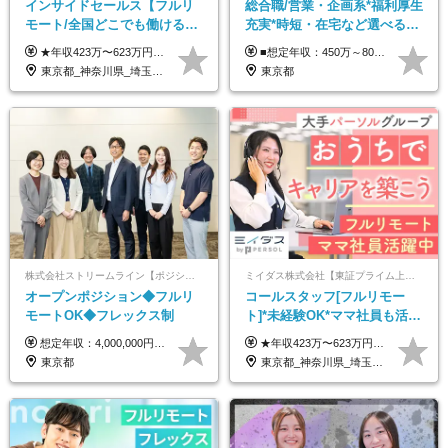
インサイドセールス【フルリ
総合職/営業・企画系*福利厚生
モート/全国どこでも働ける】
充実*時短・在宅など選べる働
未経験OK*土日祝休み*残業少
き方*賞与年2回
★年収423万〜623万円のモデルあり（想定時間外手当10時間分含む） ★半年に一度ドカンと支給のボーナスあり（半年に1度最大150万円） 月給25万円〜＋各種手当＋インセンティブ ＊リモートワーク手当（4000円/月） ＊リモートワーク一時金（1万5000円） ＊残業手当全額支給 ※経験・スキルにより月給を決定します ※試用期間：2ヵ月あり。期間中の雇用形態・給与・待遇に変更はありません 《頑張りはインセンティブとして還元！》 当社は5段階の評価制度を導入。 半期に1回の評価で最高ランク（5点）を獲得したメンバーには、 150万円のインセンティブを支給！ これが半年に一度のインセンティブとして支給されるため、 成果を出した分だけまとまった収入を得られる仕組みです。 【固定残業代について】 なし（残業代は、実際の労働時間に応じて別途全額支給）
■想定年収：450万～800万円（基本給12ヶ月分＋賞与2ヶ月分） ※上記想定年収はフルタイムの働き方を想定しています。 それ以外の働き方（勤務日数、時短、固定残業時間数の変更など）の場合 上記想定年収の支給を確約するものではありません ※賞与は全社の業績に応じて変動の可能性があります ※ご経験・スキルを考慮のうえ、当社規定により優遇します （試用期間3ヶ月有/給与・待遇に差異なし） ■昇給年1回 ■賞与年2回（2月・8月）
なめ*在宅勤務手当あり
東京都_神奈川県_埼玉県_千葉県_大阪府_愛知県_北海道_青森県_岩手県_宮城県_秋田県_山形県_福島県_茨城県_栃木県_群馬県_新潟県_山梨県_長野県_富山県_石川県_福井県_静岡県_岐阜県_三重県_兵庫県_京都府_滋賀県_奈良県_和歌山県_広島県_岡山県_鳥取県_島根県_山口県_徳島県_香川県_愛媛県_高知県_福岡県_熊本県_佐賀県_長崎県_大分県_宮崎県_鹿児島県_沖縄県
東京都
株式会社ストリームライン【ポジションマッチ登録】
ミイダス株式会社【東証プライム上場パーソルグループ】
オープンポジション◆フルリ
コールスタッフ[フルリモー
モートOK◆フレックス制
ト]*未経験OK*ママ社員も活躍
中*ブランクOK*全国どこでも
想定年収：4,000,000円 ～ 8,000,000円 月給：288,000円 ～ 570,000円 ※ご経験・能力に応じて決定いたします。 ※上記額にはみなし残業代を含みます。 ※超過分は全額支給いたします。 ※みなし残業代 45,000円 ～ 89,050円／月 ※みなし残業時間 20時間／月 ※試用期間：3ヶ月（試用期間中の待遇に差異はありません） 【固定残業代について】 固定残業20時間分（45,000円～89,050円）を含む ※超過分は別途全額支給
★年収423万〜623万円のモデルあり（想定時間外手当10時間分含む） ★半年に一度ドカンと支給のボーナスあり（半年に1度最大150万円） 月給25万円〜＋各種手当＋インセンティブ ＊リモートワーク手当（4000円/月） ＊リモートワーク一時金（1万5000円） ＊残業手当全額支給 ※経験・スキルにより月給を決定します ※試用期間：2ヵ月あり。期間中の雇用形態・給与・待遇に変更はありません 《頑張りはインセンティブとして還元！》 当社は5段階の評価制度を導入。 半期に1回の評価で最高ランク（5点）を獲得したメンバーには、 150万円のインセンティブを支給！ これが半年に一度のインセンティブとして支給されるため、 成果を出した分だけまとまった収入を得られる仕組みです。 【固定残業代について】 なし（残業代は、実際の労働時間に応じて別途全額支給）
働ける
東京都
東京都_神奈川県_埼玉県_千葉県_大阪府_愛知県_北海道_青森県_岩手県_宮城県_秋田県_山形県_福島県_茨城県_栃木県_群馬県_新潟県_山梨県_長野県_富山県_石川県_福井県_静岡県_岐阜県_三重県_兵庫県_京都府_滋賀県_奈良県_和歌山県_広島県_岡山県_鳥取県_島根県_山口県_徳島県_香川県_愛媛県_高知県_福岡県_熊本県_佐賀県_長崎県_大分県_宮崎県_鹿児島県_沖縄県