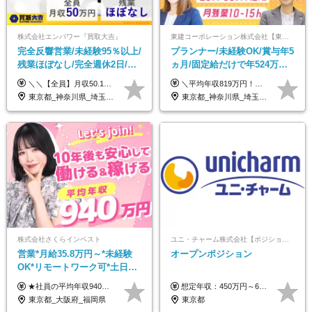
株式会社エンパワー『買取大吉』
東建コーポレーション株式会社【東証プライム・名証プレミア上場】
完全反響営業/未経験95％以上/
プランナー/未経験OK/賞与年5
残業ほぼなし/完全週休2日/月
ヵ月/固定給だけで年524万円
収50万円スタート！/賞与年2
可能/二人に一人が年収700万
＼＼【全員】月収50.1万円保証！／／ 月給30.1万円＋インセン＋特別手当20万円(半年間)＋賞与 ※経験者は優遇いたします（研修も免除の場合有） ※固定残業代:7万4000円以上/月45時間分を含む ※固定残業代は残業がない場合も支給し、超過分は別途支給します ■入社後5日間研修を実施 研修中のテスト（ロープレ、商材知識）合格で研修生卒業となり翌月からインセンティブの対象に。 ロープレは細かな評価基準があり、顧客満足度をキープするため非常に重要なテストです。 ※4カ月目以降も不合格の場合、月給28.3万円／1カ月以内合格率100％ ＜平均年収＞ ◆一般メンバー ：625万円 ◆店長（管理職）：1178万円 ◆マネージャー ：4160万円
＼平均年収819万円！社員の最大年収3,131万円／ ＼2人に1人が年収700万円以上／ ＼5人に1人が年収1,000万円以上！／ 固定給だけで、年収524万円も可能！ インセンティブだけでなく固定給でもしっかり稼げる仕組みです！ 【入社初年度】 年収400万～550万円＋インセンティブ →月給26万3,000円～29万5,600円＋賞与年2回（基本給×約5ヵ月分※前年度実績）＋インセンティブ＋各種手当 【インセンティブ】 1物件着工で目安80万～200万円 ※建物の契約金額実績によります 【各種手当】 ・都市手当…月1万円～3万円（首都圏・東海圏・関西圏で弊社指定の事業所に勤務する方が対象） ・家族手当…配偶者：月1万円、子供1名につき：月5千円 ・資格手当…FP資格1級：月1万円、2級：月5千円、3級：月3千円 ・役職手当…昇進欄に詳細記載（主任補：月5千円→主任：月1万円…） 【その他】 ※上記月給には、固定残業代【47時間分（7万3,800円以上）】が含まれます ※月平均残業時間は14時間と少なめです（2023年度） ※固定残業代の時間数を超える時間外労働は追加で支給 但し、時間数を超える時間外労働が発生する場合もあります（特別条項付き協定締結済）
回
円/休めて稼げる
東京都_神奈川県_埼玉県_千葉県_大阪府_愛知県_北海道_青森県_岩手県_宮城県_秋田県_山形県_福島県_茨城県_栃木県_群馬県_新潟県_山梨県_長野県_富山県_石川県_福井県_静岡県_岐阜県_三重県_兵庫県_京都府_滋賀県_奈良県_和歌山県_広島県_岡山県_鳥取県_島根県_山口県_徳島県_香川県_愛媛県_高知県_福岡県_熊本県_佐賀県_長崎県_大分県_宮崎県_鹿児島県_沖縄県
東京都_神奈川県_埼玉県_千葉県_大阪府_愛知県_宮城県_茨城県_栃木県_群馬県_静岡県_兵庫県_京都府_福岡県
株式会社さくらインベスト
ユニ・チャーム株式会社【ポジションマッチ登録】
営業*月給35.8万円～*未経験
オープンポジション
OK*リモートワーク可*土日祝
休み*年休123日以上*転職者全
★社員の平均年収940万円（※2025年11月時点） ★転職者は全員収入アップを実現 ★入社半年で昇給した実績あり！ 【営業未経験】 月給35万8,000円～（固定残業代含む）＋インセンティブ ＋賞与年2回 【管理職候補】 月給40万円～100万円＋インセンティブ＋賞与年2回 ※固定残業代は、時間外労働の有無にかかわらず月25時間分（月5万8,000円～）を支給します。 ※上記を超える時間外労働分は、別途追加で支給します。 ＼月給額が高い理由について／ 当社が扱うのは、1件あたり100万円以上となる高単価な金融商品です。 そのため月給ベースも高く設定して社員に還元しています。 ＜試用期間中の給与＞※営業未経験の方 試用期間2カ月あり。 月給25万円＋営業手当5万円（資格取得後より日割り支給） ※残業代は別途全額支給します。 ※その他の待遇に差異はありません。 ★時短勤務も可能です ・7時間勤務：月給26万2,500円～＋インセンティブ＋賞与（年2回） ・6時間勤務：月給24万円～＋インセンティブ＋賞与（年2回） （時短勤務例）9:00-16:00、10:00-17:00など
想定年収：450万円～650万円 ※経験・能力を考慮の上、規定により優遇いたします ※試用期間6ヵ月（その間の給与・待遇に変動はありません）
員が収入UP
東京都_大阪府_福岡県
東京都