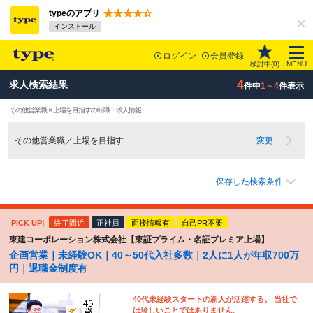
typeのアプリ
インストール
ログイン
会員登録
検討中(
0
)
MENU
4
求人検索結果
件中
1～4
件表示
その他営業職 × 上場を目指すの転職・求人情報
その他営業職／上場を目指す
変更
保存した検索条件
PICK UP!
終了間近
正社員
面接情報有
自己PR不要
東建コーポレーション株式会社【東証プライム・名証プレミア上場】
企画営業｜未経験OK｜40～50代入社多数｜2人に1人が年収700万
円｜退職金制度有
40代未経験スタートの新人が活躍する。 当社で
は珍しいことではありません。