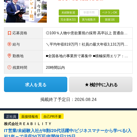
未経験歓迎
学歴不問
ベテランOK
完全週休2日
賞与複数月
面接1回
応募資格
◎100％人物や意欲重視の採用 高卒以上 普通自動車第一種運転免許取得者（AT限定可） ★職歴は全く問いません！ 前向きにコツコツと向き合える方であれば結果がついてくるお仕事です。 現職・無職、正社
給与
＼平均年収819万円！社員の最大年収3,131万円／ ＼2人に1人が年収700万円以上／ ＼5人に1人が年収1,000万円以上！／ 固定給だけで、年収524万円も可能！ インセンティブだけでなく固定給
勤務地
■全国各地の事業所で募集中 ■積極採用エリア：東京・神奈川・埼玉・千葉・愛知 ※希望の勤務地で働ける！通勤可能な事業所を選定していきます ※地元に戻って働きたいUターン希望者も歓迎します！ ※社用車を
残業時間
20時間以内
求人を見る
検討中に入れる
掲載終了予定日：
2026.08.24
正社員
面接情報有
自己PR不要
株式会社ＲＥＡＢＩＬＩＴＹ
IT営業/未経験入社が8割/20代活躍中/ビジネスマナーから学べる/入
社1年～で月収50万可/年間休日125日