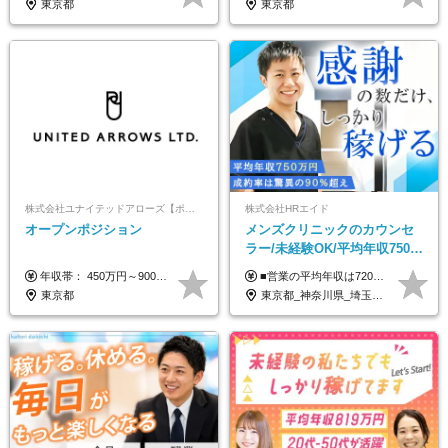
東京都
東京都
株式会社ユナイテッドアローズ【ポジションマッチ登録】
株式会社HRエイド
オープンポジション
メンズクリニックのカウンセ
ラー/未経験OK/平均年収750万
円/4人に1人が年収1000万円超
年収帯： 450万円～900万円 ※経験・スキルを考慮の上、決定します。
■営業の平均年収は720万円！ ■4人に1人が年収1000万円超え 月給27万円～100万円+インセンティブ(平均月20～40万円程) ＜インセンティブ制度について＞ 当社では創業以来、頑張ったらその分稼げる環境づくりに注力。カウンセラー部署では、個人の成約金額・チームの成果・事業部の売上利益を掛け合わせる新しいインセンティブ制度を導入しました。あなたの頑張り次第で毎月高インセンティブが実現できる体制です！ ※上記金額には固定残業代（35,500円以上～・30時間分）が含まれます。時間超過分は追加支給します。 ※試用期間3か月あり。研修期間3か月中は、月給25万円～30万円になります。(固定残業代：35,500円～・23h分を含む) ※インセンティブの一部は、研修期間中から支給されます。その他待遇の差異はありません。
え/成約率90％
東京都
東京都_神奈川県_埼玉県_千葉県_大阪府_愛知県_北海道_宮城県_栃木県_群馬県_静岡県_兵庫県_京都府_岡山県_熊本県