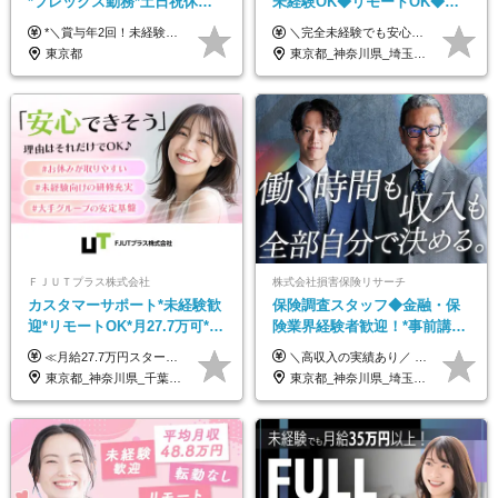
*フレックス勤務*土日祝休み*
未経験OK◆リモートOK◆学
月給28万円～*産育休取得実績
歴不問◆20代活躍中！
*＼賞与年2回！未経験から月給28万円スタート／* ★昇給年12回あり！随時昇給のチャンス ◆月給28万～40万円＋賞与年2回＋各種インセンティブ ※経験・スキルを考慮の上、決定します ※試用期間6ヶ月間あり（期間中は月給26万円～になります。その他待遇等に差異はありません） ※月給には月35時間分の固定残業代含む（月5万4800円/超過分別途支給） ※ほとんどのメンバーが残業ゼロです！フレックスタイム制のため、自分の生活に合わせて調整できます。 ＼希望性で土曜日出勤あり／ お客様より「土曜日に応募者の対応をしてほしい」という ご要望を受けた際に、応募者対応⇒求職者との メッセージのやり取りなど、対応が発生する場合があります。 ※土曜日に出勤いただく場合は ・2時間稼働：4500円 ・4時間稼働：9000円 の給与が発生。勤務時間が4時間超えることは原則ありません。 短期間で高い給与をGETできるチャンスです♪
＼完全未経験でも安心して年収UP可能です！／ -------------- 【1】営業 月給25万円～80万円＋賞与 【2】事務 月給21万円～50万円＋賞与 【3】マーケ 月給25万円～80万円＋賞与 ※試用期間3ヶ月間の待遇に変動はありません。 ※みなし残業代(月20時間分29,725円～)を含む。（※超過分は追加支給）
あり*年間休日120日
東京都
東京都_神奈川県_埼玉県_千葉県_大阪府_愛知県_北海道_青森県_岩手県_宮城県_秋田県_山形県_福島県_茨城県_栃木県_群馬県_新潟県_山梨県_長野県_富山県_石川県_福井県_静岡県_岐阜県_三重県_兵庫県_京都府_滋賀県_奈良県_和歌山県_広島県_岡山県_鳥取県_島根県_山口県_徳島県_香川県_愛媛県_高知県_福岡県_熊本県_佐賀県_長崎県_大分県_宮崎県_鹿児島県_沖縄県
ＦＪＵＴプラス株式会社
株式会社損害保険リサーチ
カスタマーサポート*未経験歓
保険調査スタッフ◆金融・保
迎*リモートOK*月27.7万可*賞
険業界経験者歓迎！*事前講習
与年2回*転勤なし*連休
あり*30代～60代活躍*調査は
≪月給27.7万円スタートも可／賞与年2回≫ ■月給21万円～27.7万円＋各種手当＋賞与年2回 ※給与は勤務地に応じて変更します ※年齢や経験・スキルなどを考慮して決定します ※時間外手当は全額支給 ※上記は初年度の月給となります ※試用期間3ヶ月（その他待遇に差異はありません） 【固定残業代について】 なし（残業代は、実際の労働時間に応じて別途全額支給）
＼高収入の実績あり／ なかには年収1000万円を超える方もいらっしゃいます！ 【完全出来高報酬制】 ★仕事に慣れるまで収入をサポート 1か月目：報酬が通常の2倍 2か月目：報酬が通常の1.5倍 ※災害に関する業務については、収入サポートの対象外 ※試用期間はありません ＊＊＊業務報酬の例＊＊＊ ・事故原因調査（4箇所確認）…1万5000円～ ・有無責／不正請求疑義調査（自動車案件）…2万円～ ・医療調査（1箇所確認）…1万7000円～ ・書類取付（1箇所訪問）…3000円～ ※上記は目安になります ※実際の報酬は業務報酬に応じた個々のスキル・実績を加味したものになります
OK/ZE010232
原則直行直帰*高収入可
東京都_神奈川県_千葉県_大阪府_愛知県_北海道_長野県_石川県_広島県_福岡県
東京都_神奈川県_埼玉県_千葉県_大阪府_愛知県_北海道_青森県_岩手県_宮城県_秋田県_山形県_福島県_茨城県_栃木県_群馬県_新潟県_山梨県_長野県_富山県_石川県_福井県_静岡県_岐阜県_三重県_兵庫県_京都府_滋賀県_奈良県_和歌山県_広島県_岡山県_鳥取県_島根県_山口県_徳島県_香川県_愛媛県_高知県_福岡県_熊本県_佐賀県_長崎県_大分県_宮崎県_鹿児島県_沖縄県