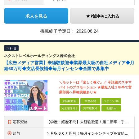
求人を見る
検討中に入れる
掲載終了予定日：
2026.08.24
正社員
ネクストレベルホールディングス株式会社
【広告メディア営業】未経験歓迎◆業界最大級の自社メディア◆月
給60万可◆支店長候補◆毎月インセン◆全国で募集中
＼モットーは『楽しく稼ぐ』／ 今話題のスキマ
バイトのプロモーション ★最短⼊社１年半で営
業部⻑へ昇格実績あり★
未経験歓迎
学歴不問
ベテランOK
完全週休2日
賞与複数月
面接1回
応募資格
【学歴・経歴不問】未経験歓迎！第⼆新卒・⼿に職をつけたい・新たな挑戦者⼤歓迎！⼈柄・意欲重視の採⽤♪ ＼これまでの経験・スキルは⼀切不問／ 新たな⼀歩を全⼒で応援します！ ★経歴・学歴不問 ★未経
給与
＼⽉収６０万円可！毎⽉インセンティブを⽀給／ ⽉給３０万円〜+ダブルインセンティブ（個⼈+⽀店達成率に応じて） ※営業⼿当含む ▼下記固定残業代を含みます ・関東圏：5万8000円〜（⽉36h分）＋