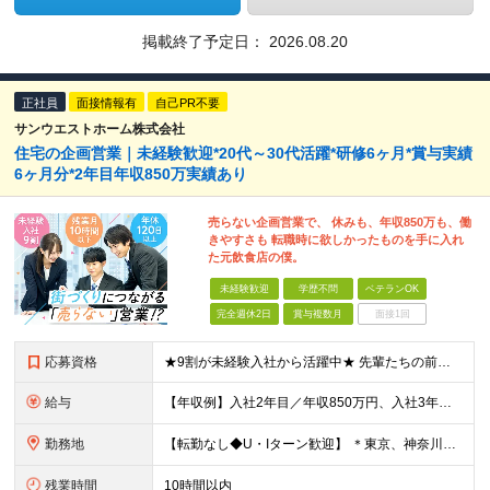
掲載終了予定日：
2026.08.20
正社員
面接情報有
自己PR不要
サンウエストホーム株式会社
住宅の企画営業｜未経験歓迎*20代～30代活躍*研修6ヶ月*賞与実績
6ヶ月分*2年目年収850万実績あり
売らない企画営業で、 休みも、年収850万も、働
きやすさも 転職時に欲しかったものを手に入れ
た元飲食店の僕。
未経験歓迎
学歴不問
ベテランOK
完全週休2日
賞与複数月
面接1回
応募資格
★9割が未経験入社から活躍中★ 先輩たちの前職はアパレルの販売員、飲食店のホールスタッフなど。「営業職は初めて」という方も多数活躍中です！ 【未経験歓迎/学歴不問】 ・39歳までの方（若年層の長期キ
給与
【年収例】入社2年目／年収850万円、入社3年目／年収1020万円 月給29万円～＋賞与年2回＋報奨金年4回（インセンティブ） ※入社時の想定年収450万円～1000万円 ※上記月給には固定残業代（月
勤務地
【転勤なし◆U・Iターン歓迎】 ＊東京、神奈川、埼玉、千葉の拠点いずれかに配属 ＊勤務地の希望を考慮して配属いたします ◆本社 ┗東京都江東区亀戸1丁目39番5号 サンウエストホームビル6階 ◆横
残業時間
10時間以内