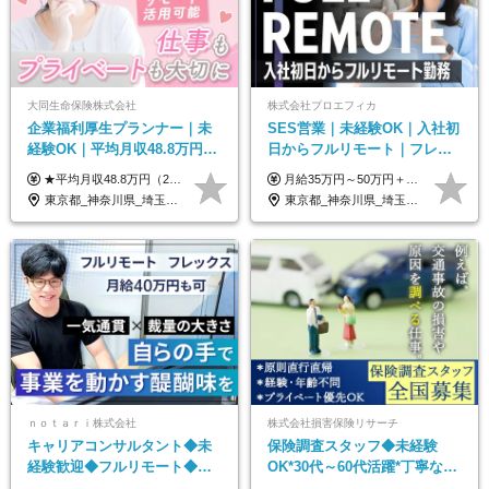
大同生命保険株式会社
株式会社プロエフィカ
企業福利厚生プランナー｜未
SES営業｜未経験OK｜入社初
経験OK｜平均月収48.8万円｜
日からフルリモート｜フレッ
リモートOK｜残業ほぼなし｜
クス可｜残業月平均10h以下｜
★平均月収48.8万円（2025年度実績） ★安心の固定給＋賞与年2回＋インセンティブ！手当も充実 月給21万円～23万円＋諸手当＋インセンティブ＋賞与年2回 ※給与は年間平均の税込定例給与です。賞与は含みません。 ※約3週間の研修期間中は日当8000円を支給いたします。 ※試用期間6ヵ月あり（期間中の条件変更なし） ◆東京・神奈川・千葉・埼玉・愛知（一部）・京都・大阪・兵庫（一部）：月給23万円以上 ◆静岡（一部）・三重・岐阜：月給22万円以上 ◆上記以外の地域：月給21万円以上
月給35万円～50万円＋交通費 ◎経験やスキルを考慮し、最大限優遇します ◎上記月給は固定残業代月40時間分(月10万9,375～)を含みます。残業時間が超過した場合はその分追加支給します ◎試用期間6カ月あり(給与や待遇は同じです)
転勤なし｜女性活躍中
事業立ち上げメンバー
東京都_神奈川県_埼玉県_千葉県_大阪府_愛知県_北海道_青森県_岩手県_宮城県_秋田県_山形県_福島県_茨城県_栃木県_群馬県_新潟県_山梨県_長野県_富山県_石川県_福井県_静岡県_岐阜県_三重県_兵庫県_京都府_滋賀県_奈良県_和歌山県_広島県_岡山県_鳥取県_島根県_山口県_徳島県_香川県_愛媛県_高知県_福岡県_熊本県_佐賀県_長崎県_大分県_宮崎県_鹿児島県_沖縄県
東京都_神奈川県_埼玉県_千葉県_大阪府_愛知県_北海道_青森県_岩手県_宮城県_秋田県_山形県_福島県_茨城県_栃木県_群馬県_新潟県_山梨県_長野県_富山県_石川県_福井県_静岡県_岐阜県_三重県_兵庫県_京都府_滋賀県_奈良県_和歌山県_広島県_岡山県_鳥取県_島根県_山口県_徳島県_香川県_愛媛県_高知県_福岡県_熊本県_佐賀県_長崎県_大分県_宮崎県_鹿児島県_沖縄県
ｎｏｔａｒｉ株式会社
株式会社損害保険リサーチ
キャリアコンサルタント◆未
保険調査スタッフ◆未経験
経験歓迎◆フルリモート◆フ
OK*30代～60代活躍*丁寧な講
レックス制◆10時出勤・16時
習・サポートあり*原則直行直