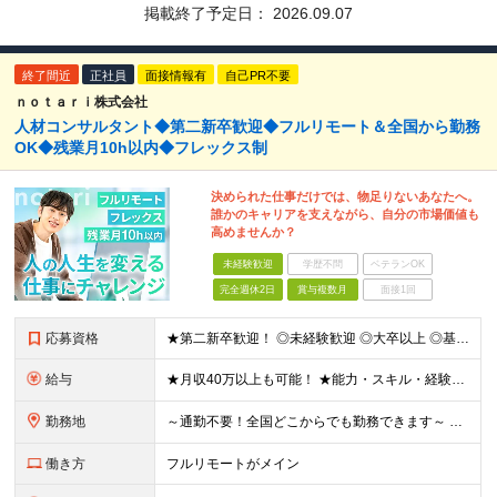
掲載終了予定日：
2026.09.07
終了間近
正社員
面接情報有
自己PR不要
ｎｏｔａｒｉ株式会社
人材コンサルタント◆第二新卒歓迎◆フルリモート＆全国から勤務
OK◆残業月10h以内◆フレックス制
決められた仕事だけでは、物足りないあなたへ。
誰かのキャリアを支えながら、自分の市場価値も
高めませんか？
未経験歓迎
学歴不問
ベテランOK
完全週休2日
賞与複数月
面接1回
応募資格
★第二新卒歓迎！ ◎未経験歓迎 ◎大卒以上 ◎基本的なPC操作（メール・Google Workspace等）ができる方 【こんな方を歓迎します】 ◎20代のうちに力をつけたい方 ◎人の人生やキャリア
給与
★月収40万以上も可能！ ★能力・スキル・経験を考慮した年収額を設定します ★年功序列ではなく、チャレンジを評価して給与に反映！ ■月給20万円～40万円＋決算賞与 ※経験・スキルを考慮のうえ決定し
勤務地
～通勤不要！全国どこからでも勤務できます～ ■完全在宅勤務のため、業務はご自宅で行っていただきます 【本社】 東京都港区南青山3-8-40 青山センタービル2階 ※変更の範囲：上記を除く当社関連勤
働き方
フルリモートがメイン