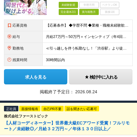
未経験歓迎
学歴不問
ベテランOK
完全週休2日
賞与複数月
面接1回
応募資格
【応募条件】 ◆学歴不問 ◆業種・職種未経験歓迎 ◆35歳以下の方（※若年層の長期キャリア形成のため） ＼入社者の多くが"人と関わる仕事"出身です！／ 「今の環境より、もっと成果にコミットしたい」
給与
月給27万円～50万円＋インセンティブ（年4回／社内規定による）＋業績賞与（年1回） ※固定残業代(月35時間分/58,000円~)を含みます。超過分は別途支給。 ※残業平均時間：25時間以内 ※経験
勤務地
≪引っ越しを伴う転勤なし！「渋谷駅」より徒歩5分≫ 【東京本社】 東京都渋谷区渋谷2丁目16-1 Daiwa渋谷宮益坂ビル5階 (変更の範囲)上記を除く当社関連勤務地
残業時間
30時間以内
求人を見る
検討中に入れる
掲載終了予定日：
2026.08.24
正社員
面接情報有
自己PR不要
話を聞きたい応募可
株式会社ファーストピック
【人材コーディネーター】世界最大級ECアワード受賞！フルリモ
ート／未経験◎／月給３２万円～／年休１３０日以上／