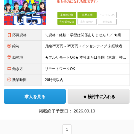
生も全力になれる環境です♪
未経験歓迎
学歴不問
ベテランOK
完全週休2日
賞与複数月
面接1回
応募資格
＼資格・経験・学歴は関係ありません！／ ★業界・職種未経験歓迎！ ★第二新卒、既卒歓迎！ ★社会人未経験歓迎！ ―――――――――― こんな方におススメ！ ―――――――――― ◎ボードゲーム好き
給与
月給25万円～35万円＋インセンティブ 未経験者：月給25万円～＋インセンティブ 経験者：月給35万円～＋インセンティブ （※経験者は営業経験5年以上の方を想定） ※経験・スキルなどを考慮のうえ、
勤務地
★フルリモートOK★ 本社または全国（東京、神奈川、千葉、埼玉、大阪）にあるオフィスの利用も可能です！ ＜本社住所＞ 東京都豊島区南池袋1-16-15リージャス5階 ＜大阪支社＞ 大阪府大阪市北区
働き方
リモートワークOK
残業時間
20時間以内
求人を見る
検討中に入れる
掲載終了予定日：
2026.09.10
1