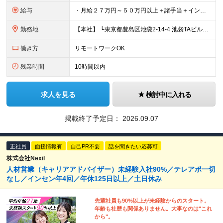
給与
・月給２７万円～５０万円以上＋諸手当＋インセンティブ ※超過分は別途全額支給します。 【 入社時の想定年収 】 ・年収４５０万円 ＜インセンティブ制度について＞ 社員一人ひとりの頑張りを多角的に評
勤務地
【本社】 └東京都豊島区池袋2-14-4 池袋TAビル8F ★あなたの希望を最大限考慮！ ・都内（池袋・新宿・渋谷・目黒・青山）・埼玉・千葉・神奈川・茨城・栃木・群馬 ※勤務先は本社または支社とな
働き方
リモートワークOK
残業時間
10時間以内
求人を見る
検討中に入れる
掲載終了予定日：
2026.09.07
正社員
面接情報有
自己PR不要
話を聞きたい応募可
株式会社Nexil
人材営業（キャリアアドバイザー）未経験入社90%／テレアポ一切
なし／インセン年4回／年休125日以上／土日休み
先輩社員も90%以上が未経験からのスタート。
年齢も社歴も関係ありません。大事なのは"これ
から"。