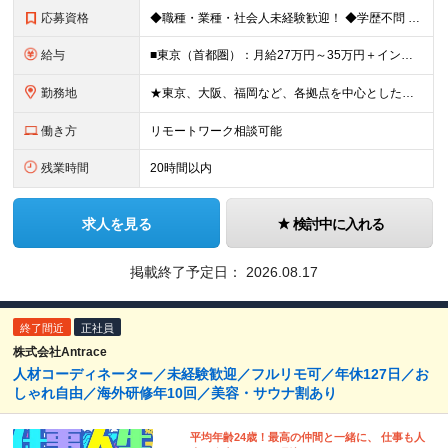
応募資格
◆職種・業種・社会人未経験歓迎！ ◆学歴不問 ◆34歳以下の方 ※若年層の長期キャリア形成のため ◎メンバーの99％が未経験入社 ◎人柄・ポテンシャル重視採用 ◎早期から活躍したい方大歓迎 経験や
給与
■東京（首都圏）：月給27万円～35万円＋インセンティブ ■大阪：月給25万円～35万円＋インセンティブ ■その他地方：月給23万円～35万円＋インセンティブ ※上記の額には下記の固定残業代を含みま
勤務地
★東京、大阪、福岡など、各拠点を中心とした全国採用 ★仙台、名古屋で積極採用中 ★希望に沿わない転勤なし ★U・Iターン歓迎 ■東京本社 東京都渋谷区道玄坂2-25-12 道玄坂通3階3-1a ■
働き方
リモートワーク相談可能
残業時間
20時間以内
求人を見る
検討中に入れる
掲載終了予定日：
2026.08.17
終了間近
正社員
株式会社Antrace
人材コーディネーター／未経験歓迎／フルリモ可／年休127日／お
しゃれ自由／海外研修年10回／美容・サウナ割あり
平均年齢24歳！最高の仲間と一緒に、 仕事も人