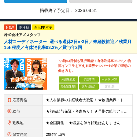
掲載終了予定日：
2026.08.31
NEW
正社員
自己PR不要
株式会社アズスタッフ
人材コーディネーター│選べる週休2日or3日／未経験歓迎／残業月
15h程度／有休消化率93.2%／賞与年2回
＼週休3日制も選択可能！有休取得率93.2%／ 物
流インフラを支える業界ナンバー1企業で理想の
働き方を。
未経験歓迎
学歴不問
ベテランOK
完全週休2日
賞与複数月
面接1回
応募資格
★人材業界の未経験者大歓迎！ ★物流業界・ドライバー経験は不問！ ★学歴不問！ ★第二新卒歓迎！ ★ブランクOK！ ＼こんな方にピッタリです！／ ・「圧倒的No.1」を目指す環境で、熱く働きたい方
給与
★前職給与保証・考慮あり！ ★早期の給与アップが可能です 月給24万9113円以上＋賞与年2回＋各種手当 ※経験やスキルを考慮し決定します。 ※試用期間6カ月（その間の給与・待遇に差異はありません
勤務地
★全国募集！ ★転居を伴う転勤はありません！ ★U・Iターン歓迎！ ＼本社／ 東京都新宿区西新宿1-20-3 西新宿髙木ビル2階 ＼希望の拠点・営業所に配属します！／ 【北海道・東北エリア】 北海
残業時間
20時間以内