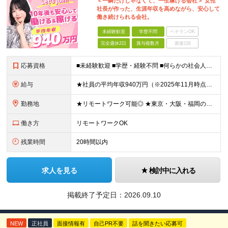
＜一瞬だけじゃなくて、一生稼げる会社＞ 女性
社長が作った、生涯年収を高めながら、安心して
働き続けられる会社。
未経験歓迎
学歴不問
ベテランOK
完全週休2日
賞与複数月
面接1回
応募資格
■未経験歓迎 ■学歴・経験不問 ■何らかの社会人経験がある方 ＜こんな方に向いています！＞ ・頑張った分評価されたい方 ・将来役立つ知識を身につけたい方 ・新しいことを学ぶのが好きな方 ・趣味
給与
★社員の平均年収940万円（※2025年11月時点） ★転職者は全員収入アップを実現 ★入社半年で昇給した実績あり！ 【営業未経験】 月給35万8,000円～（固定残業代含む）＋インセンティブ ＋賞
勤務地
★リモートワーク可能◎ ★東京・大阪・福岡の3拠点で募集中／ご希望の勤務地で配属します ★転勤なし ＜東京支店＞ 東京都港区三田1丁目4番28号 三田国際ビル2階 ＜大阪本社＞ 大阪府大阪市北区梅
働き方
リモートワークOK
残業時間
20時間以内
求人を見る
検討中に入れる
掲載終了予定日：
2026.09.10
NEW
正社員
面接情報有
自己PR不要
話を聞きたい応募可