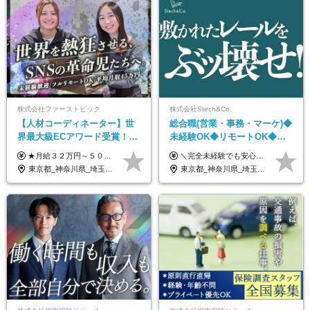
株式会社ファーストピック
株式会社Stech&Co.
【人材コーディネーター】世
総合職(営業・事務・マーケ)◆
界最大級ECアワード受賞！フ
未経験OK◆リモートOK◆学
ルリモート／未経験◎／月給
歴不問◆20代活躍中！
★月給３２万円～５０万円＋インセンティブ賞与＋決算賞与★ （30時間の固定残業代、一律月54,750円を含む。超過分は支給） ※経験・スキルを考慮の上、決定 ※昇給：随時あり 【インセンティブについて】 自社サービスを提案し、サービス化した場合、一部の利益をインセンティブとして還元します。 試用期間中（6か月間）は、下記の給与となります。 【一都三県、大阪、名古屋、福岡の方】 月給２４万円～＋役職手当＋インセンティブ賞与 【一都三県以外の関東圏、九州、東北、北海道、その他地域の方】 月給２０万円～＋役職手当＋インセンティブ賞与 ※試用期間6ヶ月 ※試用期間中の待遇・福利厚生に差異はなし
＼完全未経験でも安心して年収UP可能です！／ -------------- 【1】営業 月給25万円～80万円＋賞与 【2】事務 月給21万円～50万円＋賞与 【3】マーケ 月給25万円～80万円＋賞与 ※試用期間3ヶ月間の待遇に変動はありません。 ※みなし残業代(月20時間分29,725円～)を含む。（※超過分は追加支給）
３２万円～／年休１３０日以
東京都_神奈川県_埼玉県_千葉県_大阪府_愛知県_北海道_青森県_岩手県_宮城県_秋田県_山形県_福島県_茨城県_栃木県_群馬県_静岡県_岐阜県_三重県_兵庫県_京都府_滋賀県_奈良県_和歌山県_広島県_岡山県_鳥取県_島根県_山口県_福岡県_熊本県_佐賀県_長崎県_大分県_宮崎県_鹿児島県
東京都_神奈川県_埼玉県_千葉県_大阪府_愛知県_北海道_青森県_岩手県_宮城県_秋田県_山形県_福島県_茨城県_栃木県_群馬県_新潟県_山梨県_長野県_富山県_石川県_福井県_静岡県_岐阜県_三重県_兵庫県_京都府_滋賀県_奈良県_和歌山県_広島県_岡山県_鳥取県_島根県_山口県_徳島県_香川県_愛媛県_高知県_福岡県_熊本県_佐賀県_長崎県_大分県_宮崎県_鹿児島県_沖縄県
上／