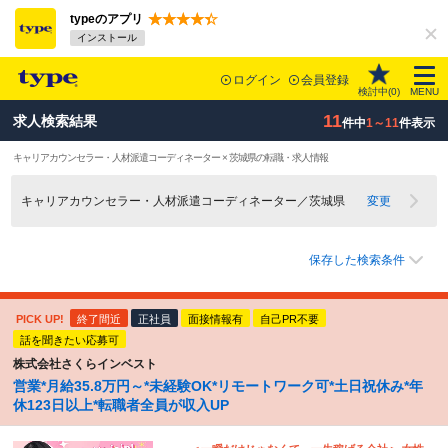
typeのアプリ
インストール
ログイン
会員登録
検討中(
0
)
MENU
11
求人検索結果
件中
1～11
件表示
キャリアカウンセラー・人材派遣コーディネーター × 茨城県の転職・求人情報
キャリアカウンセラー・人材派遣コーディネーター／茨城県
変更
保存した検索条件
PICK UP!
終了間近
正社員
面接情報有
自己PR不要
話を聞きたい応募可
株式会社さくらインベスト
営業*月給35.8万円～*未経験OK*リモートワーク可*土日祝休み*年
休123日以上*転職者全員が収入UP