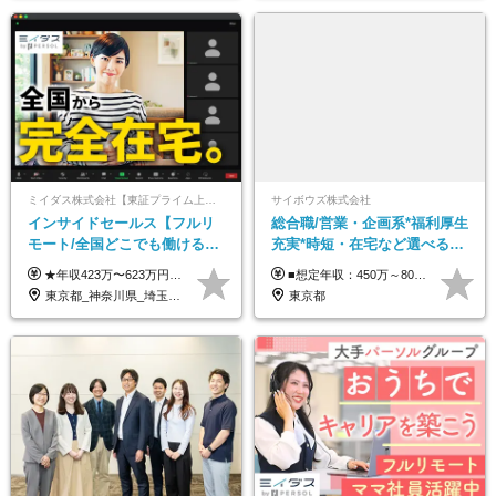
ミイダス株式会社【東証プライム上場パーソルグループ】
サイボウズ株式会社
インサイドセールス【フルリ
総合職/営業・企画系*福利厚生
モート/全国どこでも働ける】
充実*時短・在宅など選べる働
未経験OK*土日祝休み*残業少
き方*賞与年2回
★年収423万〜623万円のモデルあり（想定時間外手当10時間分含む） ★半年に一度ドカンと支給のボーナスあり（半年に1度最大150万円） 月給25万円〜＋各種手当＋インセンティブ ＊リモートワーク手当（4000円/月） ＊リモートワーク一時金（1万5000円） ＊残業手当全額支給 ※経験・スキルにより月給を決定します ※試用期間：2ヵ月あり。期間中の雇用形態・給与・待遇に変更はありません 《頑張りはインセンティブとして還元！》 当社は5段階の評価制度を導入。 半期に1回の評価で最高ランク（5点）を獲得したメンバーには、 150万円のインセンティブを支給！ これが半年に一度のインセンティブとして支給されるため、 成果を出した分だけまとまった収入を得られる仕組みです。 【固定残業代について】 なし（残業代は、実際の労働時間に応じて別途全額支給）
■想定年収：450万～800万円（基本給12ヶ月分＋賞与2ヶ月分） ※上記想定年収はフルタイムの働き方を想定しています。 それ以外の働き方（勤務日数、時短、固定残業時間数の変更など）の場合 上記想定年収の支給を確約するものではありません ※賞与は全社の業績に応じて変動の可能性があります ※ご経験・スキルを考慮のうえ、当社規定により優遇します （試用期間3ヶ月有/給与・待遇に差異なし） ■昇給年1回 ■賞与年2回（2月・8月）
なめ*在宅勤務手当あり
東京都_神奈川県_埼玉県_千葉県_大阪府_愛知県_北海道_青森県_岩手県_宮城県_秋田県_山形県_福島県_茨城県_栃木県_群馬県_新潟県_山梨県_長野県_富山県_石川県_福井県_静岡県_岐阜県_三重県_兵庫県_京都府_滋賀県_奈良県_和歌山県_広島県_岡山県_鳥取県_島根県_山口県_徳島県_香川県_愛媛県_高知県_福岡県_熊本県_佐賀県_長崎県_大分県_宮崎県_鹿児島県_沖縄県
東京都