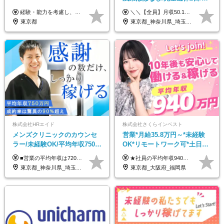
収50万円スタート！/賞与年2
経験・能力を考慮し、当社規定により決定します。 ▼参考情報 ------------ 年収イメージ：500万～1500万
＼＼【全員】月収50.1万円保証！／／ 月給30.1万円＋インセン＋特別手当20万円(半年間)＋賞与 ※経験者は優遇いたします（研修も免除の場合有） ※固定残業代:7万4000円以上/月45時間分を含む ※固定残業代は残業がない場合も支給し、超過分は別途支給します ■入社後5日間研修を実施 研修中のテスト（ロープレ、商材知識）合格で研修生卒業となり翌月からインセンティブの対象に。 ロープレは細かな評価基準があり、顧客満足度をキープするため非常に重要なテストです。 ※4カ月目以降も不合格の場合、月給28.3万円／1カ月以内合格率100％ ＜平均年収＞ ◆一般メンバー ：625万円 ◆店長（管理職）：1178万円 ◆マネージャー ：4160万円
回
東京都
東京都_神奈川県_埼玉県_千葉県_大阪府_愛知県_北海道_青森県_岩手県_宮城県_秋田県_山形県_福島県_茨城県_栃木県_群馬県_新潟県_山梨県_長野県_富山県_石川県_福井県_静岡県_岐阜県_三重県_兵庫県_京都府_滋賀県_奈良県_和歌山県_広島県_岡山県_鳥取県_島根県_山口県_徳島県_香川県_愛媛県_高知県_福岡県_熊本県_佐賀県_長崎県_大分県_宮崎県_鹿児島県_沖縄県
株式会社HRエイド
株式会社さくらインベスト
メンズクリニックのカウンセ
営業*月給35.8万円～*未経験
ラー/未経験OK/平均年収750万
OK*リモートワーク可*土日祝
円/4人に1人が年収1000万円超
休み*年休123日以上*転職者全
■営業の平均年収は720万円！ ■4人に1人が年収1000万円超え 月給27万円～100万円+インセンティブ(平均月20～40万円程) ＜インセンティブ制度について＞ 当社では創業以来、頑張ったらその分稼げる環境づくりに注力。カウンセラー部署では、個人の成約金額・チームの成果・事業部の売上利益を掛け合わせる新しいインセンティブ制度を導入しました。あなたの頑張り次第で毎月高インセンティブが実現できる体制です！ ※上記金額には固定残業代（35,500円以上～・30時間分）が含まれます。時間超過分は追加支給します。 ※試用期間3か月あり。研修期間3か月中は、月給25万円～30万円になります。(固定残業代：35,500円～・23h分を含む) ※インセンティブの一部は、研修期間中から支給されます。その他待遇の差異はありません。
★社員の平均年収940万円（※2025年11月時点） ★転職者は全員収入アップを実現 ★入社半年で昇給した実績あり！ 【営業未経験】 月給35万8,000円～（固定残業代含む）＋インセンティブ ＋賞与年2回 【管理職候補】 月給40万円～100万円＋インセンティブ＋賞与年2回 ※固定残業代は、時間外労働の有無にかかわらず月25時間分（月5万8,000円～）を支給します。 ※上記を超える時間外労働分は、別途追加で支給します。 ＼月給額が高い理由について／ 当社が扱うのは、1件あたり100万円以上となる高単価な金融商品です。 そのため月給ベースも高く設定して社員に還元しています。 ＜試用期間中の給与＞※営業未経験の方 試用期間2カ月あり。 月給25万円＋営業手当5万円（資格取得後より日割り支給） ※残業代は別途全額支給します。 ※その他の待遇に差異はありません。 ★時短勤務も可能です ・7時間勤務：月給26万2,500円～＋インセンティブ＋賞与（年2回） ・6時間勤務：月給24万円～＋インセンティブ＋賞与（年2回） （時短勤務例）9:00-16:00、10:00-17:00など
え/成約率90％
員が収入UP
東京都_神奈川県_埼玉県_千葉県_大阪府_愛知県_北海道_宮城県_栃木県_群馬県_静岡県_兵庫県_京都府_岡山県_熊本県
東京都_大阪府_福岡県