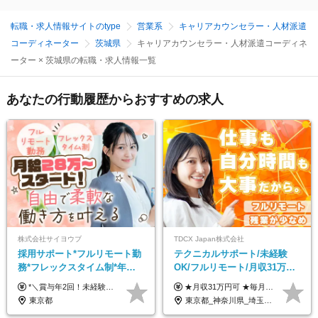
転職・求人情報サイトのtype
営業系
キャリアカウンセラー・人材派遣
コーディネーター
茨城県
キャリアカウンセラー・人材派遣コーディネ
ーター × 茨城県の転職・求人情報一覧
あなたの行動履歴からおすすめの求人
株式会社サイヨウブ
TDCX Japan株式会社
採用サポート*フルリモート勤
テクニカルサポート/未経験
務*フレックスタイム制*年休
OK/フルリモート/月収31万円
120日*土日祝休み*残業ほぼな
可/月最大3万のインセンティ
*＼賞与年2回！未経験から月給28万円スタート／* ◆月給28万～40万円＋賞与年2回＋各種インセンティブ ※経験・スキルを考慮の上、決定します ※試用期間6ヶ月間あり（期間中は月給26万円～になります。その他待遇等に差異はありません） ※月給には月35時間分の固定残業代含む（月5万4800円/超過分別途支給） ※ほとんどのメンバーが残業ゼロです！フレックスタイム制のため、自分の生活に合わせて調整できます。 ＼希望性で土曜日出勤あり／ お客様より「土曜日に応募者の対応をしてほしい」という ご要望を受けた際に、応募者対応⇒求職者との メッセージのやり取りなど、対応が発生する場合があります。 ※土曜日に出勤いただく場合は ・2時間稼働：4500円 ・4時間稼働：9000円 の給与が発生。勤務時間が4時間超えることは原則ありません。 短期間で高い給与をGETできるチャンスです♪
★月収31万円可 ★毎月「最大3万円」のインセンティブあり 月給266,228円～＋スキル手当（15,000円）＋インセンティブ（月最大3万円） ※月給例（月額最大額）：281,228 円＋残業代発生分 インセンティブを最大まで取得できた場合は、月額最大額：311,228円＋残業代発生分 となります ※経験・スキルなどを考慮し決定します ※残業代は1分単位で支給 ※試用期間3ヵ月あり（契約社員期間も給与・待遇に変更なし） ※インセンティブは効率性、顧客満足、勤怠状況等の結果により毎月金額が決定されます。 ＼”頑張り”はインセンティブで還元！／ 入社3ヶ月目から、目標数字やKPI、勤怠状況、お客様アンケートなどをもとに評価をスタート。 最短4ヶ月目にはインセンティブの支給も可能です！
し*育児中社員8割以上
ブ支給/平均年齢33歳
東京都
東京都_神奈川県_埼玉県_千葉県_大阪府_愛知県_北海道_青森県_岩手県_宮城県_秋田県_山形県_福島県_茨城県_栃木県_群馬県_新潟県_山梨県_長野県_富山県_石川県_福井県_静岡県_岐阜県_三重県_兵庫県_京都府_滋賀県_奈良県_和歌山県_広島県_岡山県_鳥取県_島根県_山口県_徳島県_香川県_愛媛県_高知県_福岡県_熊本県_佐賀県_長崎県_大分県_宮崎県_鹿児島県_沖縄県