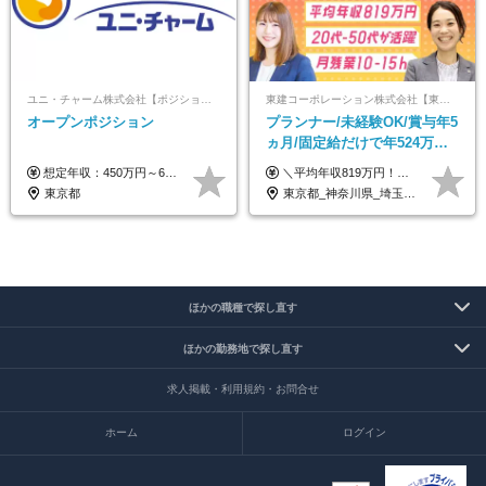
ユニ・チャーム株式会社【ポジションマッチ登録】
東建コーポレーション株式会社【東証プライム・名証プレミア上場】
オープンポジション
プランナー/未経験OK/賞与年5
ヵ月/固定給だけで年524万円
可能/二人に一人が年収700万
想定年収：450万円～650万円 ※経験・能力を考慮の上、規定により優遇いたします ※試用期間6ヵ月（その間の給与・待遇に変動はありません）
＼平均年収819万円！社員の最大年収3,131万円／ ＼2人に1人が年収700万円以上／ ＼5人に1人が年収1,000万円以上！／ 固定給だけで、年収524万円も可能！ インセンティブだけでなく固定給でもしっかり稼げる仕組みです！ 【入社初年度】 年収400万～550万円＋インセンティブ →月給26万3,000円～29万5,600円＋賞与年2回（基本給×約5ヵ月分※前年度実績）＋インセンティブ＋各種手当 【インセンティブ】 1物件着工で目安80万～200万円 ※建物の契約金額実績によります 【各種手当】 ・都市手当…月1万円～3万円（首都圏・東海圏・関西圏で弊社指定の事業所に勤務する方が対象） ・家族手当…配偶者：月1万円、子供1名につき：月5千円 ・資格手当…FP資格1級：月1万円、2級：月5千円、3級：月3千円 ・役職手当…昇進欄に詳細記載（主任補：月5千円→主任：月1万円…） 【その他】 ※上記月給には、固定残業代【47時間分（7万3,800円以上）】が含まれます ※月平均残業時間は14時間と少なめです（2023年度） ※固定残業代の時間数を超える時間外労働は追加で支給 但し、時間数を超える時間外労働が発生する場合もあります（特別条項付き協定締結済）
円/休めて稼げる
東京都
東京都_神奈川県_埼玉県_千葉県_大阪府_愛知県_宮城県_茨城県_栃木県_群馬県_静岡県_兵庫県_京都府_福岡県
ほかの職種で探し直す
ほかの勤務地で探し直す
求人掲載・利用規約・お問合せ
ホーム
ログイン