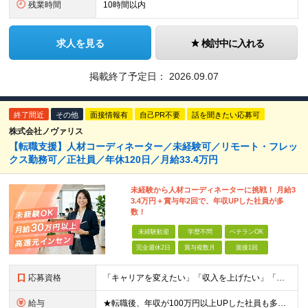
残業時間
10時間以内
求人を見る
検討中に入れる
掲載終了予定日：
2026.09.07
終了間近
その他
面接情報有
自己PR不要
話を聞きたい応募可
株式会社ノヴァリス
【転職支援】人材コーディネーター／未経験可／リモート・フレッ
クス勤務可／正社員／年休120日／月給33.4万円
未経験から人材コーディネーターに挑戦！ 月給3
3.4万円＋賞与年2回で、年収UPした社員が多
数！
未経験歓迎
学歴不問
ベテランOK
完全週休2日
賞与複数月
面接1回
応募資格
「キャリアを変えたい」「収入を上げたい」「将来に強いスキルを身につけたい」方歓迎！ ・未経験歓迎 ・学歴不問 ・第二新卒歓迎 ＼経験やスキルではなく、“これから”を重視します／ 「今のままでいい
給与
★転職後、年収が100万円以上UPした社員も多数！ 月給33.4万円～45万円＋諸手当＋賞与年2回 ※インセンティブ充実 直近の最高インセンティブ：月50万円 全社員の平均インセンティブ：月10