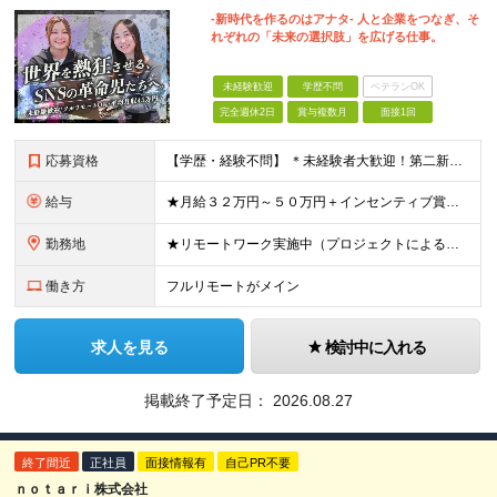
-新時代を作るのはアナタ- 人と企業をつなぎ、そ
れぞれの「未来の選択肢」を広げる仕事。
未経験歓迎
学歴不問
ベテランOK
完全週休2日
賞与複数月
面接1回
応募資格
【学歴・経験不問】 ＊未経験者大歓迎！第二新卒歓迎/充実研修/WEB面接可能＊ 「 営業ってなんとなく難しそう・・・ 」 「 AIとかSNSなんて分からない・・・ 」 という未経験の方でも安心して
給与
★月給３２万円～５０万円＋インセンティブ賞与＋決算賞与★ （30時間の固定残業代、一律月54,750円を含む。超過分は支給） ※経験・スキルを考慮の上、決定 ※昇給：随時あり 【インセンティブについ
勤務地
★リモートワーク実施中（プロジェクトによる） ※一部フルリモートあり 【本社】 東京都千代田区五番町4-8 日立五番町ビル 5F 【その他勤務先】 ・北海道札幌市中央区大通東 ・宮城県仙台市青葉区
働き方
フルリモートがメイン
求人を見る
検討中に入れる
掲載終了予定日：
2026.08.27
終了間近
正社員
面接情報有
自己PR不要
ｎｏｔａｒｉ株式会社