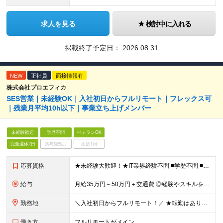
求人を見る
検討中に入れる
掲載終了予定日：
2026.08.31
NEW
正社員
面接情報有
株式会社プロエフィカ
SES営業｜未経験OK｜入社初日からフルリモート｜フレックス可
｜残業月平均10h以下｜事業立ち上げメンバー
未経験歓迎
学歴不問
ベテランOK
完全週休2日
賞与複数月
面接1回
応募資格
★未経験大歓迎！★IT業界経験不問 ■学歴不問 ■未経験OK ★人材業界での経験や、SES経験をお持ちの方は優遇します ≪こんな方は今すぐご応募ください≫ □自由度の高い働き方がしたい □誰かの役
給与
月給35万円～50万円＋交通費 ◎経験やスキルを考慮し、最大限優遇します ◎上記月給は固定残業代月40時間分(月10万9,375～)を含みます。残業時間が超過した場合はその分追加支給します ◎試用期
勤務地
＼入社初日からフルリモート！／ ★転勤はありません ★お客様先を訪問するときなどは直行直帰可 ■本社 東京都品川区西五反田3丁目15-6 リードシー目黒不動前ビル1-04 ※(変更の範囲)上記を
働き方
フルリモートがメイン