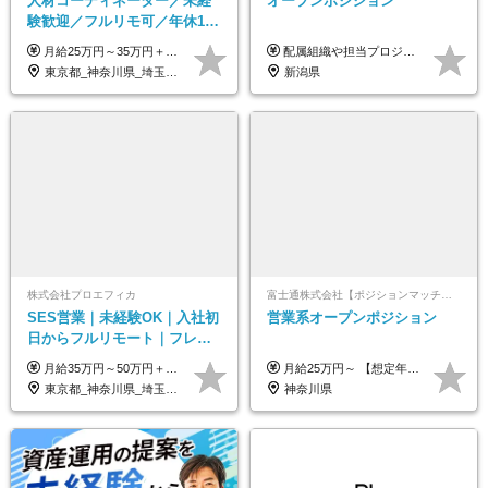
人材コーディネーター／未経
オープンポジション
験歓迎／フルリモ可／年休127
日／おしゃれ自由／海外研修
月給25万円～35万円＋インセンティブ 未経験者：月給25万円～＋インセンティブ 経験者：月給35万円～＋インセンティブ （※経験者は営業経験5年以上の方を想定） ※経験・スキルなどを考慮のうえ、決定します ※時間外手当は別途全額支給します
配属組織や担当プロジェクトにより異なります。 想定年収：400万円～1000万円 ※ご経験やスキルに応じて決定します。 ※上記想定年収はあくまでも目安の金額であり、 選考を通じて上下する可能性があります。
年10回／美容・サウナ割あり
東京都_神奈川県_埼玉県_千葉県_大阪府_愛知県_北海道_青森県_岩手県_宮城県_秋田県_山形県_福島県_茨城県_栃木県_群馬県_新潟県_山梨県_長野県_富山県_石川県_福井県_静岡県_岐阜県_三重県_兵庫県_京都府_滋賀県_奈良県_和歌山県_広島県_岡山県_鳥取県_島根県_山口県_徳島県_香川県_愛媛県_高知県_福岡県_熊本県_佐賀県_長崎県_大分県_宮崎県_鹿児島県_沖縄県
新潟県
株式会社プロエフィカ
富士通株式会社【ポジションマッチ登録】
SES営業｜未経験OK｜入社初
営業系オープンポジション
日からフルリモート｜フレッ
クス可｜残業月平均10h以下｜
月給35万円～50万円＋交通費 ◎経験やスキルを考慮し、最大限優遇します ◎上記月給は固定残業代月40時間分(月10万9,375～)を含みます。残業時間が超過した場合はその分追加支給します ◎試用期間6カ月あり(給与や待遇は同じです)
月給25万円～ 【想定年収】 400万円～1000万円（残業代及び諸手当込） ※ご経験、前年収、ご年齢に応じて決定します。
事業立ち上げメンバー
東京都_神奈川県_埼玉県_千葉県_大阪府_愛知県_北海道_青森県_岩手県_宮城県_秋田県_山形県_福島県_茨城県_栃木県_群馬県_新潟県_山梨県_長野県_富山県_石川県_福井県_静岡県_岐阜県_三重県_兵庫県_京都府_滋賀県_奈良県_和歌山県_広島県_岡山県_鳥取県_島根県_山口県_徳島県_香川県_愛媛県_高知県_福岡県_熊本県_佐賀県_長崎県_大分県_宮崎県_鹿児島県_沖縄県
神奈川県