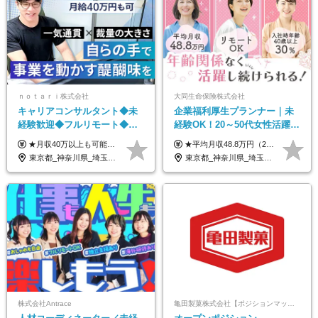
ｎｏｔａｒｉ株式会社
大同生命保険株式会社
キャリアコンサルタント◆未
企業福利厚生プランナー｜未
経験歓迎◆フルリモート◆フ
経験OK！20～50代女性活躍｜
レックス制◆10時出勤・16時
リモートOK｜平均月収48.8万
★月収40万以上も可能！ ★能力・スキル・経験を考慮した年収額を設定します ■月給20万円～40万円＋決算賞与 ※経験・スキルを考慮のうえ決定します ※給与にはみなし残業代40時間分を含む。そのほか詳細に関しては別途面接時にご説明します ※試用期間3ヵ月あり。期間中の雇用形態・条件などに差異はありません
★平均月収48.8万円（2025年度実績） ★安心の固定給＋賞与年2回＋インセンティブ！手当も充実 月給21万円～23万円＋諸手当＋インセンティブ＋賞与年2回 ※給与は年間平均の税込定例給与です。賞与は含みません。 ※約3週間の研修期間中は日当8000円を支給いたします。 ※試用期間6ヵ月あり（期間中の条件変更なし） ◆東京・神奈川・千葉・埼玉・愛知（一部）・京都・大阪・兵庫（一部）：月給23万円以上 ◆静岡（一部）・三重・岐阜：月給22万円以上 ◆上記以外の地域：月給21万円以上
退勤も可◆残業月10時間以内
｜子育て＆介護支援◎
東京都_神奈川県_埼玉県_千葉県_大阪府_愛知県_北海道_青森県_岩手県_宮城県_秋田県_山形県_福島県_茨城県_栃木県_群馬県_新潟県_山梨県_長野県_富山県_石川県_福井県_静岡県_岐阜県_三重県_兵庫県_京都府_滋賀県_奈良県_和歌山県_広島県_岡山県_鳥取県_島根県_山口県_徳島県_香川県_愛媛県_高知県_福岡県_熊本県_佐賀県_長崎県_大分県_宮崎県_鹿児島県_沖縄県
東京都_神奈川県_埼玉県_千葉県_大阪府_愛知県_北海道_青森県_岩手県_宮城県_秋田県_山形県_福島県_茨城県_栃木県_群馬県_新潟県_山梨県_長野県_富山県_石川県_福井県_静岡県_岐阜県_三重県_兵庫県_京都府_滋賀県_奈良県_和歌山県_広島県_岡山県_鳥取県_島根県_山口県_徳島県_香川県_愛媛県_高知県_福岡県_熊本県_佐賀県_長崎県_大分県_宮崎県_鹿児島県_沖縄県
株式会社Antrace
亀田製菓株式会社【ポジションマッチ登録】