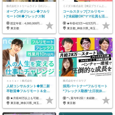
株式会社ストリームライン【ポジションマッチ登録】
ミイダス株式会社【東証プライム上場パーソルグループ】
オープンポジション◆フルリ
コールスタッフ[フルリモー
モートOK◆フレックス制
ト]*未経験OK*ママ社員も活躍
中*ブランクOK*全国どこでも
想定年収：4,000,000円 ～ 8,000,000円 月給：288,000円 ～ 570,000円 ※ご経験・能力に応じて決定いたします。 ※上記額にはみなし残業代を含みます。 ※超過分は全額支給いたします。 ※みなし残業代 45,000円 ～ 89,050円／月 ※みなし残業時間 20時間／月 ※試用期間：3ヶ月（試用期間中の待遇に差異はありません） 【固定残業代について】 固定残業20時間分（45,000円～89,050円）を含む ※超過分は別途全額支給
★年収423万〜623万円のモデルあり（想定時間外手当10時間分含む） ★半年に一度ドカンと支給のボーナスあり（半年に1度最大150万円） 月給25万円〜＋各種手当＋インセンティブ ＊リモートワーク手当（4000円/月） ＊リモートワーク一時金（1万5000円） ＊残業手当全額支給 ※経験・スキルにより月給を決定します ※試用期間：2ヵ月あり。期間中の雇用形態・給与・待遇に変更はありません 《頑張りはインセンティブとして還元！》 当社は5段階の評価制度を導入。 半期に1回の評価で最高ランク（5点）を獲得したメンバーには、 150万円のインセンティブを支給！ これが半年に一度のインセンティブとして支給されるため、 成果を出した分だけまとまった収入を得られる仕組みです。 【固定残業代について】 なし（残業代は、実際の労働時間に応じて別途全額支給）
働ける
東京都
東京都_神奈川県_埼玉県_千葉県_大阪府_愛知県_北海道_青森県_岩手県_宮城県_秋田県_山形県_福島県_茨城県_栃木県_群馬県_新潟県_山梨県_長野県_富山県_石川県_福井県_静岡県_岐阜県_三重県_兵庫県_京都府_滋賀県_奈良県_和歌山県_広島県_岡山県_鳥取県_島根県_山口県_徳島県_香川県_愛媛県_高知県_福岡県_熊本県_佐賀県_長崎県_大分県_宮崎県_鹿児島県_沖縄県
ｎｏｔａｒｉ株式会社
株式会社サイヨウブ
人材コンサルタント◆第二新
採用パートナー*フルリモート
卒歓迎◆フルリモート＆全国
*フレックス勤務*土日祝休み*
から勤務OK◆残業月10h以内
月給28万円～*産育休取得実績
★月収40万以上も可能！ ★能力・スキル・経験を考慮した年収額を設定します ★年功序列ではなく、チャレンジを評価して給与に反映！ ■月給20万円～40万円＋決算賞与 ※経験・スキルを考慮のうえ決定します ※給与にはみなし残業代40時間分を含む。そのほか詳細に関しては別途面接時にご説明します ※試用期間3ヵ月あり。期間中の雇用形態・条件などに差異はありません
*＼賞与年2回！未経験から月給28万円スタート／* ★昇給年12回あり！随時昇給のチャンス ◆月給28万～40万円＋賞与年2回＋各種インセンティブ ※経験・スキルを考慮の上、決定します ※試用期間6ヶ月間あり（期間中は月給26万円～になります。その他待遇等に差異はありません） ※月給には月35時間分の固定残業代含む（月5万4800円/超過分別途支給） ※ほとんどのメンバーが残業ゼロです！フレックスタイム制のため、自分の生活に合わせて調整できます。 ＼希望性で土曜日出勤あり／ お客様より「土曜日に応募者の対応をしてほしい」という ご要望を受けた際に、応募者対応⇒求職者との メッセージのやり取りなど、対応が発生する場合があります。 ※土曜日に出勤いただく場合は ・2時間稼働：4500円 ・4時間稼働：9000円 の給与が発生。勤務時間が4時間超えることは原則ありません。 短期間で高い給与をGETできるチャンスです♪
◆フレックス制
あり*年間休日120日
東京都_神奈川県_埼玉県_千葉県_大阪府_愛知県_北海道_青森県_岩手県_宮城県_秋田県_山形県_福島県_茨城県_栃木県_群馬県_新潟県_山梨県_長野県_富山県_石川県_福井県_静岡県_岐阜県_三重県_兵庫県_京都府_滋賀県_奈良県_和歌山県_広島県_岡山県_鳥取県_島根県_山口県_徳島県_香川県_愛媛県_高知県_福岡県_熊本県_佐賀県_長崎県_大分県_宮崎県_鹿児島県_沖縄県
東京都