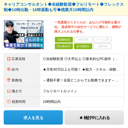
キャリアコンサルタント◆未経験歓迎◆フルリモート◆フレックス
制◆10時出勤・16時退勤も可◆残業月10時間以内
一気通貫のスタイルが、あなたの可能性を最大
化。 急成長中の自社サービスに携わり、感情が
揺さぶられる仕事を。
未経験歓迎
学歴不問
ベテランOK
完全週休2日
賞与複数月
面接1回
応募資格
◎未経験歓迎 ◎大卒以上 ◎基本的なPC操作（メール・Google Workspace等）ができる方 ★第二新卒の方も歓迎！ 【こんな方にピッタリです】 ◎丁寧な調整やサポートが得意 ◎成長企業で裁
給与
★月収40万以上も可能！ ★能力・スキル・経験を考慮した年収額を設定します ■月給20万円～40万円＋決算賞与 ※経験・スキルを考慮のうえ決定します ※給与にはみなし残業代40時間分を含む。そのほか
勤務地
～通勤不要！全国どこからでも勤務できます～ ■完全在宅勤務のため、業務はご自宅で行っていただきます 【本社】 東京都港区南青山3-8-40 青山センタービル2階 ※変更の範囲：上記を除く当社関連勤
働き方
フルリモートがメイン
残業時間
10時間以内
求人を見る
検討中に入れる