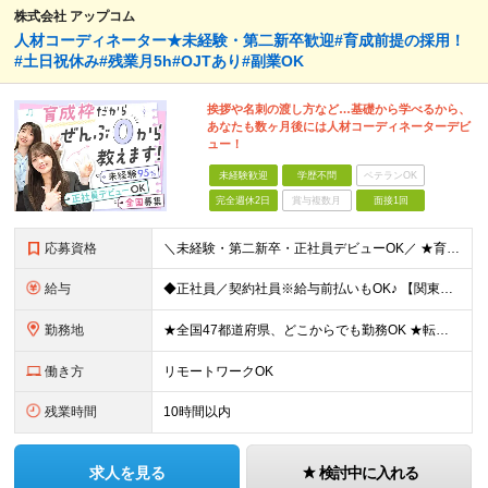
株式会社 アップコム
人材コーディネーター★未経験・第二新卒歓迎#育成前提の採用！
#土日祝休み#残業月5h#OJTあり#副業OK
挨拶や名刺の渡し方など…基礎から学べるから、
あなたも数ヶ月後には人材コーディネーターデビ
ュー！
未経験歓迎
学歴不問
ベテランOK
完全週休2日
賞与複数月
面接1回
応募資格
＼未経験・第二新卒・正社員デビューOK／ ★育成前提の採用を実施中！ ■経歴・ブランク不問 ■学歴不問 ≪≪特別なスキルや経験は必要なし！≫≫ 当社では人柄重視の採用を実施しています。 働く先輩社員
給与
◆正社員／契約社員※給与前払いもOK♪ 【関東（一都三県）】 月給25万円～ ※固定残業代（月20時間分／月3万2383円）を含む。超過分は別途支給。 ※試用期間中の給与は月給23万円～ 【関東（北
勤務地
★全国47都道府県、どこからでも勤務OK ★転勤なし！腰を据えて活躍◎ ★マイカー通勤OK（拠点による） ★業務に慣れたら、ゆくゆくはリモート併用やフルリモートも可能 全国のお客様先にて勤務していた
働き方
リモートワークOK
残業時間
10時間以内
求人を見る
検討中に入れる