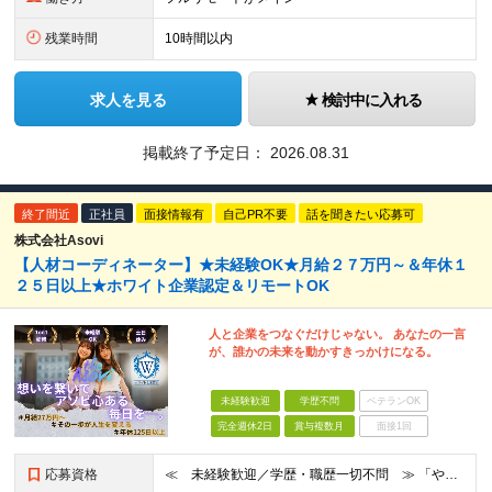
残業時間
10時間以内
求人を見る
検討中に入れる
掲載終了予定日：
2026.08.31
終了間近
正社員
面接情報有
自己PR不要
話を聞きたい応募可
株式会社Asovi
【人材コーディネーター】★未経験OK★月給２７万円～＆年休１
２５日以上★ホワイト企業認定＆リモートOK
人と企業をつなぐだけじゃない。 あなたの一言
が、誰かの未来を動かすきっかけになる。
未経験歓迎
学歴不問
ベテランOK
完全週休2日
賞与複数月
面接1回
応募資格
≪ 未経験歓迎／学歴・職歴一切不問 ≫ 「やりたいことはまだ決まっていないけど、何かを始めたい」 「人と関わる仕事に興味がある」——そんな方も大歓迎です！ Asoviでは、“今まで”よりも“これから