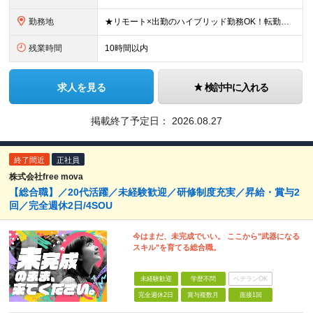
勤務地
★リモート×出勤のハイブリッド勤務OK！転勤なし！U・Ｉターン歓迎！ 東京、神奈川、埼玉、千葉、愛知、大阪、兵庫、京都、広島、福岡をはじめとする全国各地のプロジェクト先。 プライム上場、グロース上
残業時間
10時間以内
求人を見る
検討中に入れる
掲載終了予定日：
2026.08.27
終了間近
正社員
株式会社free mova
【総合職】／20代活躍／未経験歓迎／研修制度充実／昇給・賞与2
回／完全週休2日/4SOU
今はまだ、未完成でいい。 ここから"武器になる
スキル"を育てる総合職。
未経験歓迎
学歴不問
ベテランOK
完全週休2日
賞与複数月
面接1回