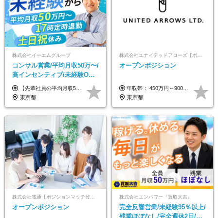
株式会社イーエムグループ
株式会社ユナイテッドアローズ【ポジションマッチ登録】
コンサル営業/平均月収50万〜/
オープンポジション
高インセンティブ/未経験OK/
残業なし/4,50代も活躍/ブラン
【先輩社員の平均月収50万円】 月給30万円以上+インセンティブ+その他手当 ※経験・スキルを考慮の上で給与を決定します ※上記には5万円（月20時間分）のみなし残業代と一律手当（営業手当4万円、能力評価手当4万円）を含みます ※上記を超える残業代は別途全額支給します ※試用期間：3ヶ月あり（試用期間中の待遇に差異なし）
年収帯： 450万円～900万円 ※経験・スキルを考慮の上、決定します。
ク可/面接1回
東京都
東京都
株式会社電通【ポジションマッチ登録】
株式会社エンパワー『買取大吉』
オープンポジション
完全反響営業/未経験95％以上/
残業ほぼなし/完全週休2日/月