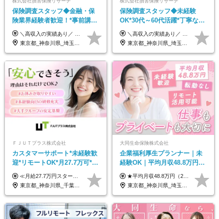
株式会社損害保険リサーチ
株式会社損害保険リサーチ
保険調査スタッフ◆金融・保
保険調査スタッフ◆未経験
険業界経験者歓迎！*事前講習
OK*30代～60代活躍*丁寧な講
あり*30代～60代活躍*調査は
習・サポートあり*原則直行直
＼高収入の実績あり／ なかには年収1000万円を超える方もいらっしゃいます！ 【完全出来高報酬制】 ★仕事に慣れるまで収入をサポート 1か月目：報酬が通常の2倍 2か月目：報酬が通常の1.5倍 ※災害に関する業務については、収入サポートの対象外 ※試用期間はありません ＊＊＊業務報酬の例＊＊＊ ・事故原因調査（4箇所確認）…1万5000円～ ・有無責／不正請求疑義調査（自動車案件）…2万円～ ・医療調査（1箇所確認）…1万7000円～ ・書類取付（1箇所訪問）…3000円～ ※上記は目安になります ※実際の報酬は業務報酬に応じた個々のスキル・実績を加味したものになります
＼高収入の実績あり／ なかには年収1000万円を超えるスペシャリストもいらっしゃいます！ 【完全出来高報酬制】 ★仕事に慣れるまで収入をサポート 1か月目：報酬が通常の2倍 2か月目：報酬が通常の1.5倍 ※災害に関する業務については、収入サポートの対象外 ※試用期間はありません ＊＊＊業務報酬の例＊＊＊ ・事故原因調査（4箇所確認）…1万5000円～ ・有無責／不正請求疑義調査（自動車案件）…2万円～ ・医療調査（1箇所確認）…1万7000円～ ・書類取付（1箇所訪問）…3000円～ ※上記は目安になります ※実際の報酬は業務報酬に応じた個々のスキル・実績を加味したものになります
原則直行直帰*高収入可
帰／全国募集・業務委託
東京都_神奈川県_埼玉県_千葉県_大阪府_愛知県_北海道_青森県_岩手県_宮城県_秋田県_山形県_福島県_茨城県_栃木県_群馬県_新潟県_山梨県_長野県_富山県_石川県_福井県_静岡県_岐阜県_三重県_兵庫県_京都府_滋賀県_奈良県_和歌山県_広島県_岡山県_鳥取県_島根県_山口県_徳島県_香川県_愛媛県_高知県_福岡県_熊本県_佐賀県_長崎県_大分県_宮崎県_鹿児島県_沖縄県
東京都_神奈川県_埼玉県_千葉県_大阪府_愛知県_北海道_青森県_岩手県_宮城県_秋田県_山形県_福島県_茨城県_栃木県_群馬県_新潟県_山梨県_長野県_富山県_石川県_福井県_静岡県_岐阜県_三重県_兵庫県_京都府_滋賀県_奈良県_和歌山県_広島県_岡山県_鳥取県_島根県_山口県_徳島県_香川県_愛媛県_高知県_福岡県_熊本県_佐賀県_長崎県_大分県_宮崎県_鹿児島県_沖縄県
ＦＪＵＴプラス株式会社
大同生命保険株式会社
カスタマーサポート*未経験歓
企業福利厚生プランナー｜未
迎*リモートOK*月27.7万可*賞
経験OK｜平均月収48.8万円｜
与年2回*転勤なし*連休
リモートOK｜残業ほぼなし｜
≪月給27.7万円スタートも可／賞与年2回≫ ■月給21万円～27.7万円＋各種手当＋賞与年2回 ※給与は勤務地に応じて変更します ※年齢や経験・スキルなどを考慮して決定します ※時間外手当は全額支給 ※上記は初年度の月給となります ※試用期間3ヶ月（その他待遇に差異はありません） 【固定残業代について】 なし（残業代は、実際の労働時間に応じて別途全額支給）
★平均月収48.8万円（2025年度実績） ★安心の固定給＋賞与年2回＋インセンティブ！手当も充実 月給21万円～23万円＋諸手当＋インセンティブ＋賞与年2回 ※給与は年間平均の税込定例給与です。賞与は含みません。 ※約3週間の研修期間中は日当8000円を支給いたします。 ※試用期間6ヵ月あり（期間中の条件変更なし） ◆東京・神奈川・千葉・埼玉・愛知（一部）・京都・大阪・兵庫（一部）：月給23万円以上 ◆静岡（一部）・三重・岐阜：月給22万円以上 ◆上記以外の地域：月給21万円以上
OK/ZE010232
転勤なし｜女性活躍中
東京都_神奈川県_千葉県_大阪府_愛知県_北海道_長野県_石川県_広島県_福岡県
東京都_神奈川県_埼玉県_千葉県_大阪府_愛知県_北海道_青森県_岩手県_宮城県_秋田県_山形県_福島県_茨城県_栃木県_群馬県_新潟県_山梨県_長野県_富山県_石川県_福井県_静岡県_岐阜県_三重県_兵庫県_京都府_滋賀県_奈良県_和歌山県_広島県_岡山県_鳥取県_島根県_山口県_徳島県_香川県_愛媛県_高知県_福岡県_熊本県_佐賀県_長崎県_大分県_宮崎県_鹿児島県_沖縄県