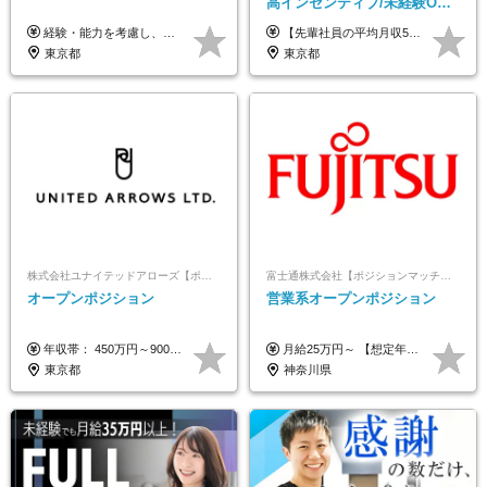
高インセンティブ/未経験OK/
残業なし/4,50代も活躍/ブラン
経験・能力を考慮し、当社規定により決定します。 ▼参考情報 ------------ 年収イメージ：500万～1500万
【先輩社員の平均月収50万円】 月給30万円以上+インセンティブ+その他手当 ※経験・スキルを考慮の上で給与を決定します ※上記には5万円（月20時間分）のみなし残業代と一律手当（営業手当4万円、能力評価手当4万円）を含みます ※上記を超える残業代は別途全額支給します ※試用期間：3ヶ月あり（試用期間中の待遇に差異なし）
ク可/面接1回
東京都
東京都
株式会社ユナイテッドアローズ【ポジションマッチ登録】
富士通株式会社【ポジションマッチ登録】
オープンポジション
営業系オープンポジション
年収帯： 450万円～900万円 ※経験・スキルを考慮の上、決定します。
月給25万円～ 【想定年収】 400万円～1000万円（残業代及び諸手当込） ※ご経験、前年収、ご年齢に応じて決定します。
東京都
神奈川県