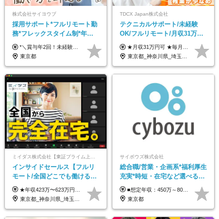
株式会社サイヨウブ
TDCX Japan株式会社
採用サポート*フルリモート勤
テクニカルサポート/未経験
務*フレックスタイム制*年休
OK/フルリモート/月収31万円
120日*土日祝休み*残業ほぼな
可/月最大3万のインセンティ
*＼賞与年2回！未経験から月給28万円スタート／* ◆月給28万～40万円＋賞与年2回＋各種インセンティブ ※経験・スキルを考慮の上、決定します ※試用期間6ヶ月間あり（期間中は月給26万円～になります。その他待遇等に差異はありません） ※月給には月35時間分の固定残業代含む（月5万4800円/超過分別途支給） ※ほとんどのメンバーが残業ゼロです！フレックスタイム制のため、自分の生活に合わせて調整できます。 ＼希望性で土曜日出勤あり／ お客様より「土曜日に応募者の対応をしてほしい」という ご要望を受けた際に、応募者対応⇒求職者との メッセージのやり取りなど、対応が発生する場合があります。 ※土曜日に出勤いただく場合は ・2時間稼働：4500円 ・4時間稼働：9000円 の給与が発生。勤務時間が4時間超えることは原則ありません。 短期間で高い給与をGETできるチャンスです♪
★月収31万円可 ★毎月「最大3万円」のインセンティブあり 月給266,228円～＋スキル手当（15,000円）＋インセンティブ（月最大3万円） ※月給例（月額最大額）：281,228 円＋残業代発生分 インセンティブを最大まで取得できた場合は、月額最大額：311,228円＋残業代発生分 となります ※経験・スキルなどを考慮し決定します ※残業代は1分単位で支給 ※試用期間3ヵ月あり（契約社員期間も給与・待遇に変更なし） ※インセンティブは効率性、顧客満足、勤怠状況等の結果により毎月金額が決定されます。 ＼”頑張り”はインセンティブで還元！／ 入社3ヶ月目から、目標数字やKPI、勤怠状況、お客様アンケートなどをもとに評価をスタート。 最短4ヶ月目にはインセンティブの支給も可能です！
し*育児中社員8割以上
ブ支給/平均年齢33歳
東京都
東京都_神奈川県_埼玉県_千葉県_大阪府_愛知県_北海道_青森県_岩手県_宮城県_秋田県_山形県_福島県_茨城県_栃木県_群馬県_新潟県_山梨県_長野県_富山県_石川県_福井県_静岡県_岐阜県_三重県_兵庫県_京都府_滋賀県_奈良県_和歌山県_広島県_岡山県_鳥取県_島根県_山口県_徳島県_香川県_愛媛県_高知県_福岡県_熊本県_佐賀県_長崎県_大分県_宮崎県_鹿児島県_沖縄県
ミイダス株式会社【東証プライム上場パーソルグループ】
サイボウズ株式会社
インサイドセールス【フルリ
総合職/営業・企画系*福利厚生
モート/全国どこでも働ける】
充実*時短・在宅など選べる働
未経験OK*土日祝休み*残業少
き方*賞与年2回
★年収423万〜623万円のモデルあり（想定時間外手当10時間分含む） ★半年に一度ドカンと支給のボーナスあり（半年に1度最大150万円） 月給25万円〜＋各種手当＋インセンティブ ＊リモートワーク手当（4000円/月） ＊リモートワーク一時金（1万5000円） ＊残業手当全額支給 ※経験・スキルにより月給を決定します ※試用期間：2ヵ月あり。期間中の雇用形態・給与・待遇に変更はありません 《頑張りはインセンティブとして還元！》 当社は5段階の評価制度を導入。 半期に1回の評価で最高ランク（5点）を獲得したメンバーには、 150万円のインセンティブを支給！ これが半年に一度のインセンティブとして支給されるため、 成果を出した分だけまとまった収入を得られる仕組みです。 【固定残業代について】 なし（残業代は、実際の労働時間に応じて別途全額支給）
■想定年収：450万～800万円（基本給12ヶ月分＋賞与2ヶ月分） ※上記想定年収はフルタイムの働き方を想定しています。 それ以外の働き方（勤務日数、時短、固定残業時間数の変更など）の場合 上記想定年収の支給を確約するものではありません ※賞与は全社の業績に応じて変動の可能性があります ※ご経験・スキルを考慮のうえ、当社規定により優遇します （試用期間3ヶ月有/給与・待遇に差異なし） ■昇給年1回 ■賞与年2回（2月・8月）
なめ*在宅勤務手当あり
東京都_神奈川県_埼玉県_千葉県_大阪府_愛知県_北海道_青森県_岩手県_宮城県_秋田県_山形県_福島県_茨城県_栃木県_群馬県_新潟県_山梨県_長野県_富山県_石川県_福井県_静岡県_岐阜県_三重県_兵庫県_京都府_滋賀県_奈良県_和歌山県_広島県_岡山県_鳥取県_島根県_山口県_徳島県_香川県_愛媛県_高知県_福岡県_熊本県_佐賀県_長崎県_大分県_宮崎県_鹿児島県_沖縄県
東京都