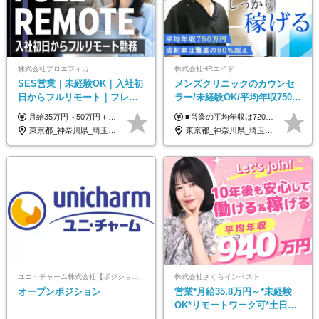
株式会社プロエフィカ
株式会社HRエイド
SES営業｜未経験OK｜入社初
メンズクリニックのカウンセ
日からフルリモート｜フレッ
ラー/未経験OK/平均年収750万
クス可｜残業月平均10h以下｜
円/4人に1人が年収1000万円超
月給35万円～50万円＋交通費 ◎経験やスキルを考慮し、最大限優遇します ◎上記月給は固定残業代月40時間分(月10万9,375～)を含みます。残業時間が超過した場合はその分追加支給します ◎試用期間6カ月あり(給与や待遇は同じです)
■営業の平均年収は720万円！ ■4人に1人が年収1000万円超え 月給27万円～100万円+インセンティブ(平均月20～40万円程) ＜インセンティブ制度について＞ 当社では創業以来、頑張ったらその分稼げる環境づくりに注力。カウンセラー部署では、個人の成約金額・チームの成果・事業部の売上利益を掛け合わせる新しいインセンティブ制度を導入しました。あなたの頑張り次第で毎月高インセンティブが実現できる体制です！ ※上記金額には固定残業代（35,500円以上～・30時間分）が含まれます。時間超過分は追加支給します。 ※試用期間3か月あり。研修期間3か月中は、月給25万円～30万円になります。(固定残業代：35,500円～・23h分を含む) ※インセンティブの一部は、研修期間中から支給されます。その他待遇の差異はありません。
事業立ち上げメンバー
え/成約率90％
東京都_神奈川県_埼玉県_千葉県_大阪府_愛知県_北海道_青森県_岩手県_宮城県_秋田県_山形県_福島県_茨城県_栃木県_群馬県_新潟県_山梨県_長野県_富山県_石川県_福井県_静岡県_岐阜県_三重県_兵庫県_京都府_滋賀県_奈良県_和歌山県_広島県_岡山県_鳥取県_島根県_山口県_徳島県_香川県_愛媛県_高知県_福岡県_熊本県_佐賀県_長崎県_大分県_宮崎県_鹿児島県_沖縄県
東京都_神奈川県_埼玉県_千葉県_大阪府_愛知県_北海道_宮城県_栃木県_群馬県_静岡県_兵庫県_京都府_岡山県_熊本県
ユニ・チャーム株式会社【ポジションマッチ登録】
株式会社さくらインベスト
オープンポジション
営業*月給35.8万円～*未経験
OK*リモートワーク可*土日祝
休み*年休123日以上*転職者全