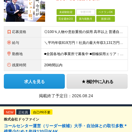
未経験歓迎
学歴不問
ベテランOK
完全週休2日
賞与複数月
面接1回
応募資格
◎100％人物や意欲重視の採用 高卒以上 普通自動車第一種運転免許取得者（AT限定可） ★職歴は全く問いません！ 前向きにコツコツと向き合える方であれば結果がついてくるお仕事です。 現職・無職、正社
給与
＼平均年収819万円！社員の最大年収3,131万円／ ＼2人に1人が年収700万円以上／ ＼5人に1人が年収1,000万円以上！／ 固定給だけで、年収524万円も可能！ インセンティブだけでなく固定給
勤務地
■全国各地の事業所で募集中 ■積極採用エリア：東京・神奈川・埼玉・千葉・愛知 ※希望の勤務地で働ける！通勤可能な事業所を選定していきます ※地元に戻って働きたいUターン希望者も歓迎します！ ※社用車を
残業時間
20時間以内
求人を見る
検討中に入れる
掲載終了予定日：
2026.08.24
NEW
正社員
自己PR不要
株式会社ドゥファイン
コールセンター運営（リーダー候補）大手・自治体との取引多数＊
残業少なめ＊年休120日/KAK