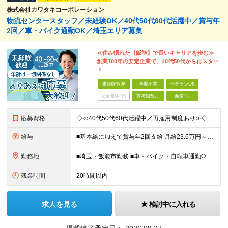
株式会社カワタキコーポレーション
物流センタースタッフ／未経験OK／40代50代60代活躍中／賞与年
2回／車・バイク通勤OK／埼玉エリア募集
≪住み慣れた【飯能】で長いキャリアを歩む≫
創業100年の安定企業で、40代50代から再スター
ト
未経験歓迎
学歴不問
ベテランOK
完全週休2日
賞与複数月
面接1回
応募資格
◇≪40代50代60代活躍中／再雇用制度あり≫◇ 現在、リーダー職は全員が40代以上。 同世代と一緒に働けるからこそ、 ギャップを感じずに居心地が良いのがポイントです。 ■未経験歓迎 ■学歴不問 ■
給与
■基本給に加えて賞与年2回支給 月給23.6万円～＋賞与年2回＋残業代全額支給＋各種手当 ※試用期間なし
勤務地
■埼玉・飯能市勤務 ■車・バイク・自転車通勤OK └駐車場・駐輪場完備で安心 【飯能物流センター】 埼玉県飯能市下川崎34 生活クラブ飯能デリバリーセンター (変更の範囲)上記を除く当社関連勤務地
残業時間
20時間以内
求人を見る
検討中に入れる