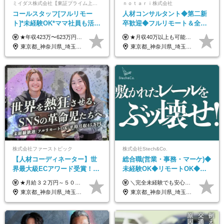
ミイダス株式会社【東証プライム上場パーソルグループ】
ｎｏｔａｒｉ株式会社
コールスタッフ[フルリモー
人材コンサルタント◆第二新
ト]*未経験OK*ママ社員も活躍
卒歓迎◆フルリモート＆全国
中*ブランクOK*全国どこでも
から勤務OK◆残業月10h以内
★年収423万〜623万円のモデルあり（想定時間外手当10時間分含む） ★半年に一度ドカンと支給のボーナスあり（半年に1度最大150万円） 月給25万円〜＋各種手当＋インセンティブ ＊リモートワーク手当（4000円/月） ＊リモートワーク一時金（1万5000円） ＊残業手当全額支給 ※経験・スキルにより月給を決定します ※試用期間：2ヵ月あり。期間中の雇用形態・給与・待遇に変更はありません 《頑張りはインセンティブとして還元！》 当社は5段階の評価制度を導入。 半期に1回の評価で最高ランク（5点）を獲得したメンバーには、 150万円のインセンティブを支給！ これが半年に一度のインセンティブとして支給されるため、 成果を出した分だけまとまった収入を得られる仕組みです。 【固定残業代について】 なし（残業代は、実際の労働時間に応じて別途全額支給）
★月収40万以上も可能！ ★能力・スキル・経験を考慮した年収額を設定します ★年功序列ではなく、チャレンジを評価して給与に反映！ ■月給20万円～40万円＋決算賞与 ※経験・スキルを考慮のうえ決定します ※給与にはみなし残業代40時間分を含む。そのほか詳細に関しては別途面接時にご説明します ※試用期間3ヵ月あり。期間中の雇用形態・条件などに差異はありません
働ける
◆フレックス制
東京都_神奈川県_埼玉県_千葉県_大阪府_愛知県_北海道_青森県_岩手県_宮城県_秋田県_山形県_福島県_茨城県_栃木県_群馬県_新潟県_山梨県_長野県_富山県_石川県_福井県_静岡県_岐阜県_三重県_兵庫県_京都府_滋賀県_奈良県_和歌山県_広島県_岡山県_鳥取県_島根県_山口県_徳島県_香川県_愛媛県_高知県_福岡県_熊本県_佐賀県_長崎県_大分県_宮崎県_鹿児島県_沖縄県
東京都_神奈川県_埼玉県_千葉県_大阪府_愛知県_北海道_青森県_岩手県_宮城県_秋田県_山形県_福島県_茨城県_栃木県_群馬県_新潟県_山梨県_長野県_富山県_石川県_福井県_静岡県_岐阜県_三重県_兵庫県_京都府_滋賀県_奈良県_和歌山県_広島県_岡山県_鳥取県_島根県_山口県_徳島県_香川県_愛媛県_高知県_福岡県_熊本県_佐賀県_長崎県_大分県_宮崎県_鹿児島県_沖縄県
株式会社ファーストピック
株式会社Stech&Co.
【人材コーディネーター】世
総合職(営業・事務・マーケ)◆
界最大級ECアワード受賞！フ
未経験OK◆リモートOK◆学
ルリモート／未経験◎／月給
歴不問◆20代活躍中！
★月給３２万円～５０万円＋インセンティブ賞与＋決算賞与★ （30時間の固定残業代、一律月54,750円を含む。超過分は支給） ※経験・スキルを考慮の上、決定 ※昇給：随時あり 【インセンティブについて】 自社サービスを提案し、サービス化した場合、一部の利益をインセンティブとして還元します。 試用期間中（6か月間）は、下記の給与となります。 【一都三県、大阪、名古屋、福岡の方】 月給２４万円～＋役職手当＋インセンティブ賞与 【一都三県以外の関東圏、九州、東北、北海道、その他地域の方】 月給２０万円～＋役職手当＋インセンティブ賞与 ※試用期間6ヶ月 ※試用期間中の待遇・福利厚生に差異はなし
＼完全未経験でも安心して年収UP可能です！／ -------------- 【1】営業 月給25万円～80万円＋賞与 【2】事務 月給21万円～50万円＋賞与 【3】マーケ 月給25万円～80万円＋賞与 ※試用期間3ヶ月間の待遇に変動はありません。 ※みなし残業代(月20時間分29,725円～)を含む。（※超過分は追加支給）
３２万円～／年休１３０日以
東京都_神奈川県_埼玉県_千葉県_大阪府_愛知県_北海道_青森県_岩手県_宮城県_秋田県_山形県_福島県_茨城県_栃木県_群馬県_静岡県_岐阜県_三重県_兵庫県_京都府_滋賀県_奈良県_和歌山県_広島県_岡山県_鳥取県_島根県_山口県_福岡県_熊本県_佐賀県_長崎県_大分県_宮崎県_鹿児島県
東京都_神奈川県_埼玉県_千葉県_大阪府_愛知県_北海道_青森県_岩手県_宮城県_秋田県_山形県_福島県_茨城県_栃木県_群馬県_新潟県_山梨県_長野県_富山県_石川県_福井県_静岡県_岐阜県_三重県_兵庫県_京都府_滋賀県_奈良県_和歌山県_広島県_岡山県_鳥取県_島根県_山口県_徳島県_香川県_愛媛県_高知県_福岡県_熊本県_佐賀県_長崎県_大分県_宮崎県_鹿児島県_沖縄県
上／