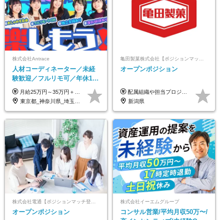
株式会社Antrace
亀田製菓株式会社【ポジションマッチ登録】
人材コーディネーター／未経
オープンポジション
験歓迎／フルリモ可／年休127
日／おしゃれ自由／海外研修
月給25万円～35万円＋インセンティブ 未経験者：月給25万円～＋インセンティブ 経験者：月給35万円～＋インセンティブ （※経験者は営業経験5年以上の方を想定） ※経験・スキルなどを考慮のうえ、決定します ※時間外手当は別途全額支給します
配属組織や担当プロジェクトにより異なります。 想定年収：400万円～1000万円 ※ご経験やスキルに応じて決定します。 ※上記想定年収はあくまでも目安の金額であり、 選考を通じて上下する可能性があります。
年10回／美容・サウナ割あり
東京都_神奈川県_埼玉県_千葉県_大阪府_愛知県_北海道_青森県_岩手県_宮城県_秋田県_山形県_福島県_茨城県_栃木県_群馬県_新潟県_山梨県_長野県_富山県_石川県_福井県_静岡県_岐阜県_三重県_兵庫県_京都府_滋賀県_奈良県_和歌山県_広島県_岡山県_鳥取県_島根県_山口県_徳島県_香川県_愛媛県_高知県_福岡県_熊本県_佐賀県_長崎県_大分県_宮崎県_鹿児島県_沖縄県
新潟県
株式会社電通【ポジションマッチ登録】
株式会社イーエムグループ
オープンポジション
コンサル営業/平均月収50万〜/