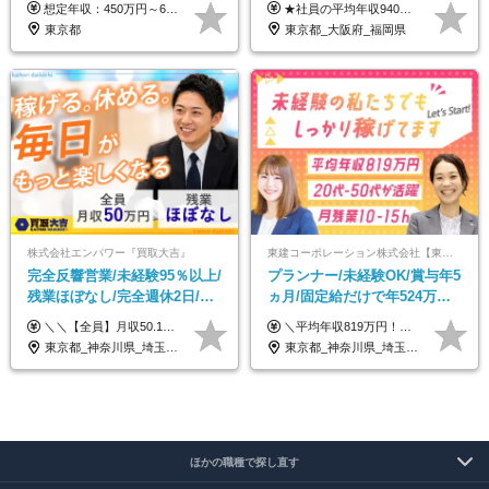
想定年収：450万円～650万円 ※経験・能力を考慮の上、規定により優遇いたします ※試用期間6ヵ月（その間の給与・待遇に変動はありません）
★社員の平均年収940万円（※2025年11月時点） ★転職者は全員収入アップを実現 ★入社半年で昇給した実績あり！ 【営業未経験】 月給35万8,000円～（固定残業代含む）＋インセンティブ ＋賞与年2回 【管理職候補】 月給40万円～100万円＋インセンティブ＋賞与年2回 ※固定残業代は、時間外労働の有無にかかわらず月25時間分（月5万8,000円～）を支給します。 ※上記を超える時間外労働分は、別途追加で支給します。 ＼月給額が高い理由について／ 当社が扱うのは、1件あたり100万円以上となる高単価な金融商品です。 そのため月給ベースも高く設定して社員に還元しています。 ＜試用期間中の給与＞※営業未経験の方 試用期間2カ月あり。 月給25万円＋営業手当5万円（資格取得後より日割り支給） ※残業代は別途全額支給します。 ※その他の待遇に差異はありません。 ★時短勤務も可能です ・7時間勤務：月給26万2,500円～＋インセンティブ＋賞与（年2回） ・6時間勤務：月給24万円～＋インセンティブ＋賞与（年2回） （時短勤務例）9:00-16:00、10:00-17:00など
員が収入UP
東京都
東京都_大阪府_福岡県
株式会社エンパワー『買取大吉』
東建コーポレーション株式会社【東証プライム・名証プレミア上場】
完全反響営業/未経験95％以上/
プランナー/未経験OK/賞与年5
残業ほぼなし/完全週休2日/月
ヵ月/固定給だけで年524万円
収50万円スタート！/賞与年2
可能/二人に一人が年収700万
＼＼【全員】月収50.1万円保証！／／ 月給30.1万円＋インセン＋特別手当20万円(半年間)＋賞与 ※経験者は優遇いたします（研修も免除の場合有） ※固定残業代:7万4000円以上/月45時間分を含む ※固定残業代は残業がない場合も支給し、超過分は別途支給します ■入社後5日間研修を実施 研修中のテスト（ロープレ、商材知識）合格で研修生卒業となり翌月からインセンティブの対象に。 ロープレは細かな評価基準があり、顧客満足度をキープするため非常に重要なテストです。 ※4カ月目以降も不合格の場合、月給28.3万円／1カ月以内合格率100％ ＜平均年収＞ ◆一般メンバー ：625万円 ◆店長（管理職）：1178万円 ◆マネージャー ：4160万円
＼平均年収819万円！社員の最大年収3,131万円／ ＼2人に1人が年収700万円以上／ ＼5人に1人が年収1,000万円以上！／ 固定給だけで、年収524万円も可能！ インセンティブだけでなく固定給でもしっかり稼げる仕組みです！ 【入社初年度】 年収400万～550万円＋インセンティブ →月給26万3,000円～29万5,600円＋賞与年2回（基本給×約5ヵ月分※前年度実績）＋インセンティブ＋各種手当 【インセンティブ】 1物件着工で目安80万～200万円 ※建物の契約金額実績によります 【各種手当】 ・都市手当…月1万円～3万円（首都圏・東海圏・関西圏で弊社指定の事業所に勤務する方が対象） ・家族手当…配偶者：月1万円、子供1名につき：月5千円 ・資格手当…FP資格1級：月1万円、2級：月5千円、3級：月3千円 ・役職手当…昇進欄に詳細記載（主任補：月5千円→主任：月1万円…） 【その他】 ※上記月給には、固定残業代【47時間分（7万3,800円以上）】が含まれます ※月平均残業時間は14時間と少なめです（2023年度） ※固定残業代の時間数を超える時間外労働は追加で支給 但し、時間数を超える時間外労働が発生する場合もあります（特別条項付き協定締結済）
回
円/休めて稼げる
東京都_神奈川県_埼玉県_千葉県_大阪府_愛知県_北海道_青森県_岩手県_宮城県_秋田県_山形県_福島県_茨城県_栃木県_群馬県_新潟県_山梨県_長野県_富山県_石川県_福井県_静岡県_岐阜県_三重県_兵庫県_京都府_滋賀県_奈良県_和歌山県_広島県_岡山県_鳥取県_島根県_山口県_徳島県_香川県_愛媛県_高知県_福岡県_熊本県_佐賀県_長崎県_大分県_宮崎県_鹿児島県_沖縄県
東京都_神奈川県_埼玉県_千葉県_大阪府_愛知県_宮城県_茨城県_栃木県_群馬県_静岡県_兵庫県_京都府_福岡県
ほかの職種で探し直す