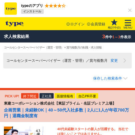
typeのアプリ
インストール
ログイン
会員登録
検討中(
0
)
MENU
3
求人検索結果
件中
1～3
件表示
コールセンタースーパーバイザー（運営・管理） × 賞与複数月の転職・求人情報
コールセンタースーパーバイザー（運営・管理）／賞与複数月
変更
保存した検索条件
PICK UP!
終了間近
正社員
面接情報有
自己PR不要
東建コーポレーション株式会社【東証プライム・名証プレミア上場】
企画営業｜未経験OK｜40～50代入社多数｜2人に1人が年収700万
円｜退職金制度有
40代未経験スタートの新人が活躍する。 当社で
は珍しいことではありません。