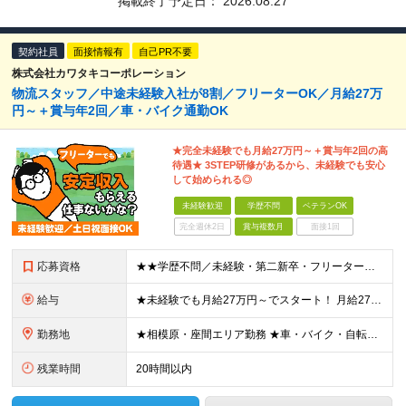
掲載終了予定日：
2026.08.27
契約社員
面接情報有
自己PR不要
株式会社カワタキコーポレーション
物流スタッフ／中途未経験入社が8割／フリーターOK／月給27万
円～＋賞与年2回／車・バイク通勤OK
★完全未経験でも月給27万円～＋賞与年2回の高
待遇★ 3STEP研修があるから、未経験でも安心
して始められる◎
未経験歓迎
学歴不問
ベテランOK
完全週休2日
賞与複数月
面接1回
応募資格
★★学歴不問／未経験・第二新卒・フリーター歓迎★★ 今回の応募に必要なスキルは「誰かの話を聞ける」ことだけ◎ 前職経験は一切不問のため、 気になった方は今すぐご応募ください！ 契約の更新 有 更新
給与
★未経験でも月給27万円～でスタート！ 月給27万円～＋賞与年2回＋残業代全額支給＋各種手当 ※試用期間3カ月（試用期間中の給与・待遇に差異はございません）
勤務地
★相模原・座間エリア勤務 ★車・バイク・自転車通勤OK！ └駐車場・駐輪場完備で安心♪ 【相模物流センター】 神奈川県座間市広野台2-10-7 プロロジスパーク座間I内2F (変更の範囲)上記を除
残業時間
20時間以内