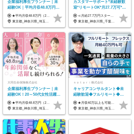
企業福利厚生プランナー｜未
カスタマーサポート*未経験歓
経験OK｜平均月収48.8万円｜
迎*リモートOK*月27.7万可*賞
リモートOK｜残業ほぼなし｜
与年2回*転勤なし*連休
★平均月収48.8万円（2025年度実績） ★安心の固定給＋賞与年2回＋インセンティブ！手当も充実 月給21万円～23万円＋諸手当＋インセンティブ＋賞与年2回 ※給与は年間平均の税込定例給与です。賞与は含みません。 ※約3週間の研修期間中は日当8000円を支給いたします。 ※試用期間6ヵ月あり（期間中の条件変更なし） ◆東京・神奈川・千葉・埼玉・愛知（一部）・京都・大阪・兵庫（一部）：月給23万円以上 ◆静岡（一部）・三重・岐阜：月給22万円以上 ◆上記以外の地域：月給21万円以上
≪月給27.7万円スタートも可／賞与年2回≫ ■月給21万円～27.7万円＋各種手当＋賞与年2回 ※給与は勤務地に応じて変更します ※年齢や経験・スキルなどを考慮して決定します ※時間外手当は全額支給 ※上記は初年度の月給となります ※試用期間3ヶ月（その他待遇に差異はありません） 【固定残業代について】 なし（残業代は、実際の労働時間に応じて別途全額支給）
転勤なし｜女性活躍中
OK/ZE010232
東京都_神奈川県_埼玉県_千葉県_大阪府_愛知県_北海道_青森県_岩手県_宮城県_秋田県_山形県_福島県_茨城県_栃木県_群馬県_新潟県_山梨県_長野県_富山県_石川県_福井県_静岡県_岐阜県_三重県_兵庫県_京都府_滋賀県_奈良県_和歌山県_広島県_岡山県_鳥取県_島根県_山口県_徳島県_香川県_愛媛県_高知県_福岡県_熊本県_佐賀県_長崎県_大分県_宮崎県_鹿児島県_沖縄県
東京都_神奈川県_千葉県_大阪府_愛知県_北海道_長野県_石川県_広島県_福岡県
大同生命保険株式会社
ｎｏｔａｒｉ株式会社
企業福利厚生プランナー｜未
キャリアコンサルタント◆未
経験OK！20～50代女性活躍｜
経験歓迎◆フルリモート◆フ
リモートOK｜平均月収48.8万
レックス制◆10時出勤・16時
★平均月収48.8万円（2025年度実績） ★安心の固定給＋賞与年2回＋インセンティブ！手当も充実 月給21万円～23万円＋諸手当＋インセンティブ＋賞与年2回 ※給与は年間平均の税込定例給与です。賞与は含みません。 ※約3週間の研修期間中は日当8000円を支給いたします。 ※試用期間6ヵ月あり（期間中の条件変更なし） ◆東京・神奈川・千葉・埼玉・愛知（一部）・京都・大阪・兵庫（一部）：月給23万円以上 ◆静岡（一部）・三重・岐阜：月給22万円以上 ◆上記以外の地域：月給21万円以上
★月収40万以上も可能！ ★能力・スキル・経験を考慮した年収額を設定します ■月給20万円～40万円＋決算賞与 ※経験・スキルを考慮のうえ決定します ※給与にはみなし残業代40時間分を含む。そのほか詳細に関しては別途面接時にご説明します ※試用期間3ヵ月あり。期間中の雇用形態・条件などに差異はありません
｜子育て＆介護支援◎
退勤も可◆残業月10時間以内
東京都_神奈川県_埼玉県_千葉県_大阪府_愛知県_北海道_青森県_岩手県_宮城県_秋田県_山形県_福島県_茨城県_栃木県_群馬県_新潟県_山梨県_長野県_富山県_石川県_福井県_静岡県_岐阜県_三重県_兵庫県_京都府_滋賀県_奈良県_和歌山県_広島県_岡山県_鳥取県_島根県_山口県_徳島県_香川県_愛媛県_高知県_福岡県_熊本県_佐賀県_長崎県_大分県_宮崎県_鹿児島県_沖縄県
東京都_神奈川県_埼玉県_千葉県_大阪府_愛知県_北海道_青森県_岩手県_宮城県_秋田県_山形県_福島県_茨城県_栃木県_群馬県_新潟県_山梨県_長野県_富山県_石川県_福井県_静岡県_岐阜県_三重県_兵庫県_京都府_滋賀県_奈良県_和歌山県_広島県_岡山県_鳥取県_島根県_山口県_徳島県_香川県_愛媛県_高知県_福岡県_熊本県_佐賀県_長崎県_大分県_宮崎県_鹿児島県_沖縄県