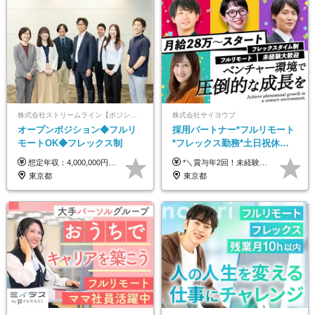
株式会社ストリームライン【ポジションマッチ登録】
株式会社サイヨウブ
オープンポジション◆フルリ
採用パートナー*フルリモート
モートOK◆フレックス制
*フレックス勤務*土日祝休み*
月給28万円～*産育休取得実績
想定年収：4,000,000円 ～ 8,000,000円 月給：288,000円 ～ 570,000円 ※ご経験・能力に応じて決定いたします。 ※上記額にはみなし残業代を含みます。 ※超過分は全額支給いたします。 ※みなし残業代 45,000円 ～ 89,050円／月 ※みなし残業時間 20時間／月 ※試用期間：3ヶ月（試用期間中の待遇に差異はありません） 【固定残業代について】 固定残業20時間分（45,000円～89,050円）を含む ※超過分は別途全額支給
*＼賞与年2回！未経験から月給28万円スタート／* ★昇給年12回あり！随時昇給のチャンス ◆月給28万～40万円＋賞与年2回＋各種インセンティブ ※経験・スキルを考慮の上、決定します ※試用期間6ヶ月間あり（期間中は月給26万円～になります。その他待遇等に差異はありません） ※月給には月35時間分の固定残業代含む（月5万4800円/超過分別途支給） ※ほとんどのメンバーが残業ゼロです！フレックスタイム制のため、自分の生活に合わせて調整できます。 ＼希望性で土曜日出勤あり／ お客様より「土曜日に応募者の対応をしてほしい」という ご要望を受けた際に、応募者対応⇒求職者との メッセージのやり取りなど、対応が発生する場合があります。 ※土曜日に出勤いただく場合は ・2時間稼働：4500円 ・4時間稼働：9000円 の給与が発生。勤務時間が4時間超えることは原則ありません。 短期間で高い給与をGETできるチャンスです♪
あり*年間休日120日
東京都
東京都