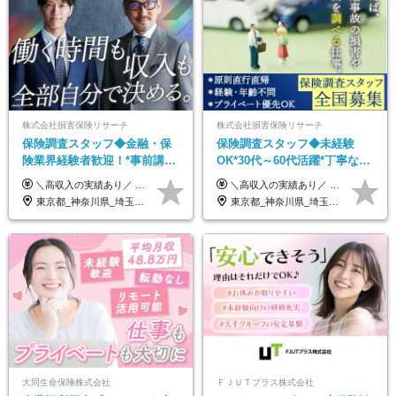
株式会社損害保険リサーチ
株式会社損害保険リサーチ
保険調査スタッフ◆金融・保
保険調査スタッフ◆未経験
険業界経験者歓迎！*事前講習
OK*30代～60代活躍*丁寧な講
あり*30代～60代活躍*調査は
習・サポートあり*原則直行直
＼高収入の実績あり／ なかには年収1000万円を超える方もいらっしゃいます！ 【完全出来高報酬制】 ★仕事に慣れるまで収入をサポート 1か月目：報酬が通常の2倍 2か月目：報酬が通常の1.5倍 ※災害に関する業務については、収入サポートの対象外 ※試用期間はありません ＊＊＊業務報酬の例＊＊＊ ・事故原因調査（4箇所確認）…1万5000円～ ・有無責／不正請求疑義調査（自動車案件）…2万円～ ・医療調査（1箇所確認）…1万7000円～ ・書類取付（1箇所訪問）…3000円～ ※上記は目安になります ※実際の報酬は業務報酬に応じた個々のスキル・実績を加味したものになります
＼高収入の実績あり／ なかには年収1000万円を超えるスペシャリストもいらっしゃいます！ 【完全出来高報酬制】 ★仕事に慣れるまで収入をサポート 1か月目：報酬が通常の2倍 2か月目：報酬が通常の1.5倍 ※災害に関する業務については、収入サポートの対象外 ※試用期間はありません ＊＊＊業務報酬の例＊＊＊ ・事故原因調査（4箇所確認）…1万5000円～ ・有無責／不正請求疑義調査（自動車案件）…2万円～ ・医療調査（1箇所確認）…1万7000円～ ・書類取付（1箇所訪問）…3000円～ ※上記は目安になります ※実際の報酬は業務報酬に応じた個々のスキル・実績を加味したものになります
原則直行直帰*高収入可
帰／全国募集・業務委託
東京都_神奈川県_埼玉県_千葉県_大阪府_愛知県_北海道_青森県_岩手県_宮城県_秋田県_山形県_福島県_茨城県_栃木県_群馬県_新潟県_山梨県_長野県_富山県_石川県_福井県_静岡県_岐阜県_三重県_兵庫県_京都府_滋賀県_奈良県_和歌山県_広島県_岡山県_鳥取県_島根県_山口県_徳島県_香川県_愛媛県_高知県_福岡県_熊本県_佐賀県_長崎県_大分県_宮崎県_鹿児島県_沖縄県
東京都_神奈川県_埼玉県_千葉県_大阪府_愛知県_北海道_青森県_岩手県_宮城県_秋田県_山形県_福島県_茨城県_栃木県_群馬県_新潟県_山梨県_長野県_富山県_石川県_福井県_静岡県_岐阜県_三重県_兵庫県_京都府_滋賀県_奈良県_和歌山県_広島県_岡山県_鳥取県_島根県_山口県_徳島県_香川県_愛媛県_高知県_福岡県_熊本県_佐賀県_長崎県_大分県_宮崎県_鹿児島県_沖縄県
大同生命保険株式会社
ＦＪＵＴプラス株式会社