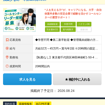
“人を支える力”が、キャリアになる。大手・自治
体案件多数の安定企業で経験を活かすコールセン
ターの運営サポート！
未経験歓迎
学歴不問
ベテランOK
完全週休2日
賞与複数月
面接1回
応募資格
◆学歴不問 ◆第二新卒歓迎 ◆管理職未経験の方も歓迎 ◆基本的なPCスキル（Excel・Word・PowerPoint）のある方 →経験やスキルよりも【人との向き合い方】を重視しています！
給与
月給32万～45万円＋賞与年2回 ※20時間の固定残業代（42,478円～59,735円）含む＆超過分別途支給 ■賞与：年2回（6月、12月） ■昇給：年1回（6月） ※試用期間（6ヵ月間）も給
勤務地
【転勤なし】東京都千代田区神田神保町1-50-4 浦野ビル3階、4階 「神保町駅」徒歩6分 「水道橋駅」徒歩7分 「御茶ノ水駅」徒歩10分 (変更の範囲)上記を除く当社関連勤務地
残業時間
20時間以内
求人を見る
検討中に入れる
掲載終了予定日：
2026.08.24
契約社員
面接情報有
自己PR不要