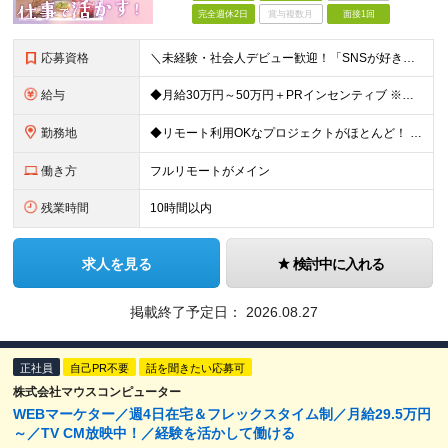
完全週休2日
賞与複数月
面接1回
応募資格
＼未経験・社会人デビュー歓迎！「SNSが好き」という志望動機も歓迎／ ◆学歴不問 ◎意欲・人柄重視の採用です！ ◎応募にあたって必須の条件はありません！ ┗社会人経験がない ┗ブランクがある という
給与
◆月給30万円～50万円＋PRインセンティブ ※経験・能力などを考慮の上、決定いたします ※月給には固定残業代（月3万121円/15時間分）を含みます ┗超過分は別途支給 ┗残業が0時間の場合も全額支
勤務地
◆リモート利用OKなプロジェクトがほとんど！ ◆フルリモート（完全在宅）OKなプロジェクトも！ ☆★全国で採用中★☆ 本社（東京都港区）または 全国（47都道府県）の プロジェクト先の勤務となります
働き方
フルリモートがメイン
残業時間
10時間以内
求人を見る
検討中に入れる
掲載終了予定日：
2026.08.27
正社員
自己PR不要
話を聞きたい応募可
株式会社マウスコンピューター
WEBマーケター／週4日在宅＆フレックスタイム制／月給29.5万円
～／TV CM放映中！／経験を活かして働ける