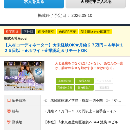
求人を見る
検討中に入れる
掲載終了予定日：
2026.09.10
終了間近
正社員
面接情報有
自己PR不要
話を聞きたい応募可
株式会社Asovi
【人材コーディネーター】★未経験OK★月給２７万円～＆年休１
２５日以上★ホワイト企業認定＆リモートOK
人と企業をつなぐだけじゃない。 あなたの一言
が、誰かの未来を動かすきっかけになる。
未経験歓迎
学歴不問
ベテランOK
完全週休2日
賞与複数月
面接1回
応募資格
≪ 未経験歓迎／学歴・職歴一切不問 ≫ 「やりたいことはまだ決まっていないけど、何かを始めたい」 「人と関わる仕事に興味がある」——そんな方も大歓迎です！ Asoviでは、“今まで”よりも“これから
給与
・月給２７万円～５０万円以上＋諸手当＋インセンティブ ※超過分は別途全額支給します。 【 入社時の想定年収 】 ・年収４５０万円 ＜インセンティブ制度について＞ 社員一人ひとりの頑張りを多角的に評
勤務地
【本社】 └東京都豊島区池袋2-14-4 池袋TAビル8F ★あなたの希望を最大限考慮！ ・都内（池袋・新宿・渋谷・目黒・青山）・埼玉・千葉・神奈川・茨城・栃木・群馬 ※勤務先は本社または支社とな