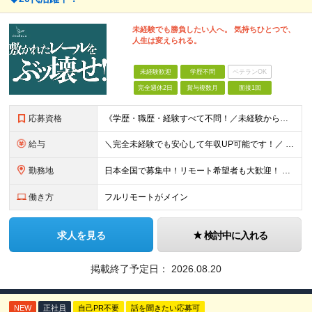
未経験でも勝負したい人へ。 気持ちひとつで、
人生は変えられる。
未経験歓迎
学歴不問
ベテランOK
完全週休2日
賞与複数月
面接1回
応募資格
《学歴・職歴・経験すべて不問！／未経験からのチャレンジ大歓迎◎》 ▼こんな気持ち、ひとつでも当てはまる方はぜひ！ □ なにか、人生を変えるきっかけがほしい □ 立ち仕事に疲れて、そろそろ座り仕事がい
給与
＼完全未経験でも安心して年収UP可能です！／ -------------- 【1】営業 月給25万円～80万円＋賞与 【2】事務 月給21万円～50万円＋賞与 【3】マーケ 月給25万円～80万円
勤務地
日本全国で募集中！リモート希望者も大歓迎！ ※クライアントオフィスへの出勤が必要な場合は、 「東京オフィス」または「首都圏・関西圏」になります ※勤務地の選択はご希望を考慮し、転居を伴う転勤はありま
働き方
フルリモートがメイン
求人を見る
検討中に入れる
掲載終了予定日：
2026.08.20
NEW
正社員
自己PR不要
話を聞きたい応募可