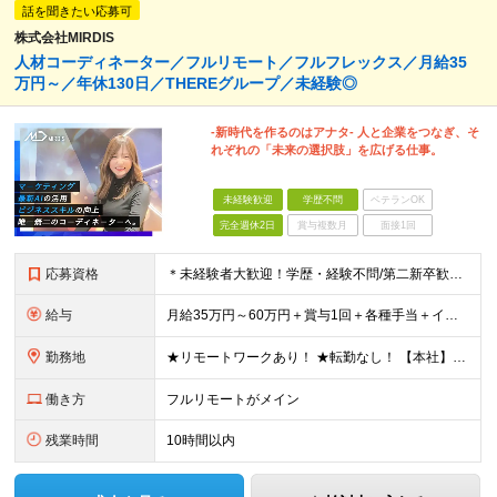
話を聞きたい応募可
株式会社MIRDIS
人材コーディネーター／フルリモート／フルフレックス／月給35
万円～／年休130日／THEREグループ／未経験◎
-新時代を作るのはアナタ- 人と企業をつなぎ、そ
れぞれの「未来の選択肢」を広げる仕事。
未経験歓迎
学歴不問
ベテランOK
完全週休2日
賞与複数月
面接1回
応募資格
＊未経験者大歓迎！学歴・経験不問/第二新卒歓迎/WEB面接可能＊ ▼未経験歓迎＆完全ポテンシャル採用！▼ 経験は一切不問！ 面接では「あなたの想い」を教えてください◎ ▼こんな方を歓迎します！▼
給与
月給35万円～60万円＋賞与1回＋各種手当＋インセンティブ ★Point：経験者の方は100％年収UPでの待遇提示も可能！ 【インセンティブについて】 プロジェクト報酬：PJ単価に応じて支給 ※
勤務地
★リモートワークあり！ ★転勤なし！ 【本社】東京都港区虎ノ門1-16-16 虎ノ門一丁目MGビル ∟虎ノ門駅から徒歩3分のピカピカのオフィス ※その他、1都3県を中心としたプロジェクト先 ※親会
働き方
フルリモートがメイン
残業時間
10時間以内