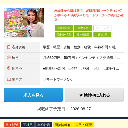
未経験からSNS運用、WEB/SNSマーケティング
が学べる！ 高収入&リモートワークへの流れが確
立！
未経験歓迎
学歴不問
ベテランOK
完全週休2日
賞与複数月
面接1回
応募資格
学歴・職歴・資格・性別・経験・年齢不問！ 社会人経験ゼロ、昼職経験ゼロでもご安心ください♪ 〈年功序列の完全撤廃〉 学歴、職歴、資格、経験など関係なく 頑張った分だけ正当に評価される。 だから昇格
給与
月給30万円～50万円＋インセンティブ 交通費：全額支給 ※試用期間3ヶ月間は契約社員で月給25万円 ※研修先は、面談時にご相談させていただきます ☆昇給・昇格有 ☆インセンティブ有
勤務地
■勤務地 ○新宿 ○渋谷 ○池袋 ○品川 ○北千住 ※あなたの経験やスキルに応じて研修先は、 面談時にてご相談させていただきます。 (変更の範囲)上記を除く当社関連勤務地 ■本社 東
働き方
リモートワークOK
求人を見る
検討中に入れる
掲載終了予定日：
2026.08.27
終了間近
正社員
契約社員
面接情報有
自己PR不要