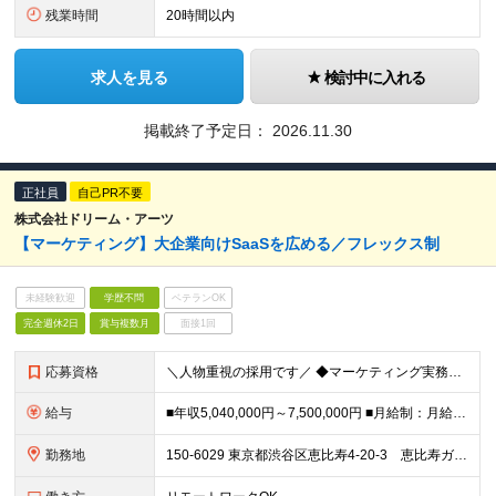
残業時間
20時間以内
求人を見る
検討中に入れる
掲載終了予定日：
2026.11.30
正社員
自己PR不要
株式会社ドリーム・アーツ
【マーケティング】大企業向けSaaSを広める／フレックス制
未経験歓迎
学歴不問
ベテランOK
完全週休2日
賞与複数月
面接1回
応募資格
＼人物重視の採用です／ ◆マーケティング実務経験 ◆学歴不問
給与
■年収5,040,000円～7,500,000円 ■月給制：月給336,000円〜500,000円 （基本給248,600円～369,900円 固定残業代87,400円～130,100円/45時間相当
勤務地
150-6029 東京都渋谷区恵比寿4-20-3 恵比寿ガーデンプレイスタワー29階 ※リモートワークの頻度：月3割 (変更の範囲)上記を除く当社関連勤務地