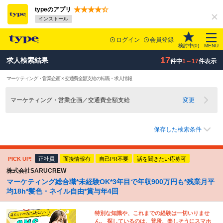
typeのアプリ
インストール
ログイン
会員登録
検討中(
0
)
MENU
17
求人検索結果
件中
1～17
件表示
マーケティング・営業企画 × 交通費全額支給の転職・求人情報
マーケティング・営業企画／交通費全額支給
変更
保存した検索条件
PICK UP!
正社員
面接情報有
自己PR不要
話を聞きたい応募可
株式会社SARUCREW
マーケティング総合職*未経験OK*3年目で年収900万円も*残業月平
均18h*髪色・ネイル自由*賞与年4回
特別な知識や、これまでの経験は一切いりませ
ん。 探しているのは、普段、楽しそうにスマホ