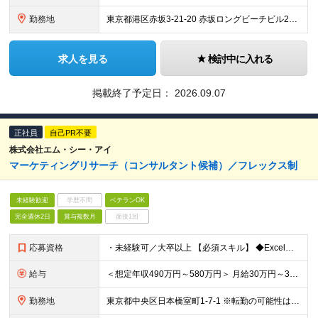
勤務地
東京都港区赤坂3-21-20 赤坂ロングビーチビル2F ※（変更の範囲）上記を除く当社関連勤務地
求人を見る
検討中に入れる
掲載終了予定日：
2026.09.07
正社員
自己PR不要
株式会社エム・シー・アイ
マーケティングリサーチ（コンサルタント候補）／フレックス制
未経験歓迎
学歴不問
ベテランOK
完全週休2日
賞与複数月
面接1回
応募資格
・未経験可／大卒以上 【必須スキル】 ◆Excel関数を使用した実務経験（VlookUP等） ◆ブラインドタッチが可能な方（目安：タイピングスキル180key/1分間以上） ※社内では未経験者が
給与
＜想定年収490万円～580万円＞ 月給30万円～35万円 ※前職経験、スキルを考慮の上、当社規定により優遇いたします ※残業代は全額支給します □年1回給与改定があります □試用期間6ヶ月 ┗期間
勤務地
東京都中央区日本橋室町1-7-1 ※転勤の可能性はありません。 (変更の範囲)変更なし