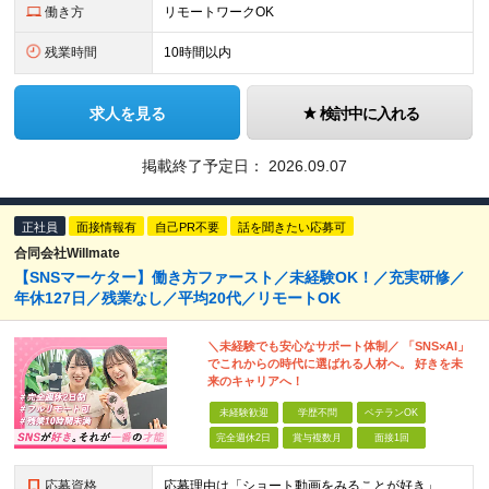
働き方
リモートワークOK
残業時間
10時間以内
求人を見る
検討中に入れる
掲載終了予定日：
2026.09.07
正社員
面接情報有
自己PR不要
話を聞きたい応募可
合同会社Willmate
【SNSマーケター】働き方ファースト／未経験OK！／充実研修／
年休127日／残業なし／平均20代／リモートOK
＼未経験でも安心なサポート体制／ 「SNS×AI」
でこれからの時代に選ばれる人材へ。 好きを未
来のキャリアへ！
未経験歓迎
学歴不問
ベテランOK
完全週休2日
賞与複数月
面接1回
応募資格
応募理由は「ショート動画をみることが好き」でOK！ #学歴不問 #未経験OK ★1つでも当てはまれば、マッチング率高め★ □ SNSや動画制作に興味がある方 □ アイデアを考えることが好きな方 □