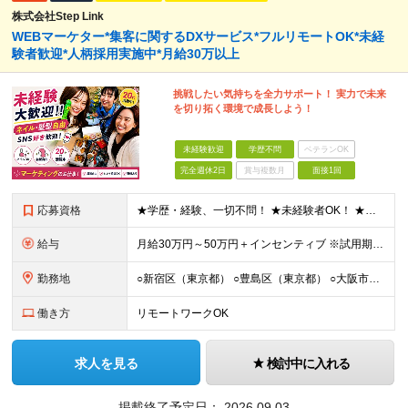
株式会社Step Link
WEBマーケター*集客に関するDXサービス*フルリモートOK*未経
験者歓迎*人柄採用実施中*月給30万以上
挑戦したい気持ちを全力サポート！ 実力で未来
を切り拓く環境で成長しよう！
未経験歓迎
学歴不問
ベテランOK
完全週休2日
賞与複数月
面接1回
応募資格
★学歴・経験、一切不問！ ★未経験者OK！ ★第二新卒も歓迎！ ＜人柄採用を実施中！＞ 弊社では、学歴や経験などは気にせず あなたの持ち前の人柄のみを重視しています。 堅苦しい雰囲気ではありません
給与
⽉給30万円～50万円＋インセンティブ ※試⽤期間は2ケ⽉（正社員）⽉給25万円～ ☆インセンティブ有 ☆交通費全額支給
勤務地
○新宿区（東京都） ○豊島区（東京都） ○大阪市（大阪府） ○福岡市（福岡県） ※あなたの経験やスキルに応じて面談時にて ご相談させていただきます。 ※研修先は、クライアント先での研修となります。
働き方
リモートワークOK
求人を見る
検討中に入れる
掲載終了予定日：
2026.09.03