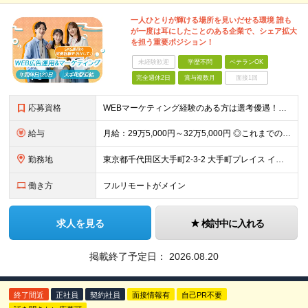
一人ひとりが輝ける場所を見いだせる環境 誰も
が一度は耳にしたことのある企業で、シェア拡大
を担う重要ポジション！
未経験歓迎
学歴不問
ベテランOK
完全週休2日
賞与複数月
面接1回
応募資格
WEBマーケティング経験のある方は選考優遇！人物重視の採用です◎ 【必須条件】 ◎WEB広告の企画～運用までのご経験（年数不問） ◎Google Analytics 4（GA4）を使用したご経験のあ
給与
月給：29万5,000円～32万5,000円 ◎これまでの経験と能力を考慮の上、決定します！ ☆明確な評価制度とキャリア形成 当社では個人の頑張りを反映する明確な評価制度を設けています。将来にわた
勤務地
東京都千代田区大手町2-3-2 大手町プレイス イーストタワー6階
働き方
フルリモートがメイン
求人を見る
検討中に入れる
掲載終了予定日：
2026.08.20
終了間近
正社員
契約社員
面接情報有
自己PR不要