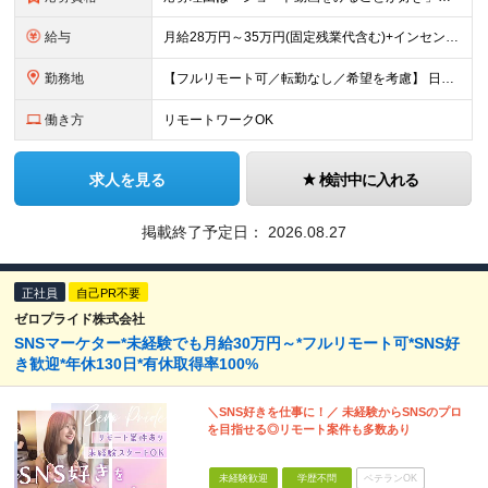
給与
月給28万円～35万円(固定残業代含む)+インセンティブ＋各種手当 ※経験・能力等を考慮の上、決定します。 ※残業はほとんどありませんが、発生した場合は時間外手当を100％支給します。 【固定残業
勤務地
【フルリモート可／転勤なし／希望を考慮】 日本47都道府県、どこでも就業可能！ （東京・神奈川・埼玉・千葉・北海道・宮城・愛知・大阪・福岡・新潟など 各拠点近郊のプロジェクト先） 【Point】
働き方
リモートワークOK
求人を見る
検討中に入れる
掲載終了予定日：
2026.08.27
正社員
自己PR不要
ゼロプライド株式会社
SNSマーケター*未経験でも月給30万円～*フルリモート可*SNS好
き歓迎*年休130日*有休取得率100%
＼SNS好きを仕事に！／ 未経験からSNSのプロ
を目指せる◎リモート案件も多数あり
未経験歓迎
学歴不問
ベテランOK