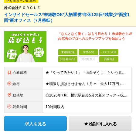
話を聞きたい応募可
株式会社ＦＯＲＣＬＥ
インサイドセールス*未経験OK*人柄重視*年休125日*残業少*面接1
回*新オフィス（7月移転）
「なんとなく働く」はもう終わり！ 未経験からW
eb広告のプロへのステップアップを始めよう
未経験歓迎
学歴不問
ベテランOK
完全週休2日
賞与複数月
面接1回
応募資格
★「やってみたい！」「面白そう！」という意欲重視の採用です！ ★新オフィスのスタートメンバー募集！ ◎学歴・経験一切不問！未経験・第二新卒大歓迎 ◎基本的なPCスキル（文字入力レベルでOK） ＼こ
給与
★頑張り損はさせません！月々「最大17万円」のインセンティブ支給！ 【月収イメージ】 ・月収33.5万円（月給23万5000円＋インセンティブ10万円） ・月収47.5万円（月給30万円＋インセンティ
勤務地
◎2026年7月、横浜駅徒歩5分の新オフィスへ拡大移転！ ◎転勤なし！U・Iターンも歓迎 ◎横浜駅から徒歩6分の好アクセス ≪本社≫ 神奈川県横浜市神奈川区金港町7−3 ★2026年7月より、横浜
残業時間
10時間以内
求人を見る
検討中に入れる