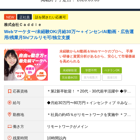
NEW
正社員
話を聞きたい応募可
株式会社Ｃａｄｄｉｅ
Webマーケター/未経験OK/月給30万〜＋インセン/AI動画・広告運
用/残業月5h/フルリモ可/独立支援
未経験からAI動画＆Webマーケのプロへ。 手厚
い研修と資質分析があるから、安心して市場価値
を高められる
未経験歓迎
学歴不問
ベテランOK
完全週休2日
賞与複数月
面接1回
応募資格
＊第2新卒歓迎！ ＊20代・30代前半活躍中 ◆学歴不問 ◆未経験歓迎 ＼こんな方にピッタリです！／ ★SNSを見るだけでなく「仕掛ける側」になりたい方 ★販売や接客で「お客様の心理」を考えた経験
給与
◆月給30万円〜80万円＋インセンティブ ※みなし残業代（月10時間・16,000円）を含みます ※超過分は別途支給します ※試用期間3か月あり（給与は28万円、待遇に差異なし）
勤務地
＊社員の約45％がリモートワークを実施中 ＊フルリモート案件もあり ＊転勤はありません 本社（横浜）または、東京・神奈川の各プロジェクト先。 【本社】 神奈川県横浜市中区不老町2丁目11-8 税経
働き方
リモートワークがメイン
残業時間
10時間以内