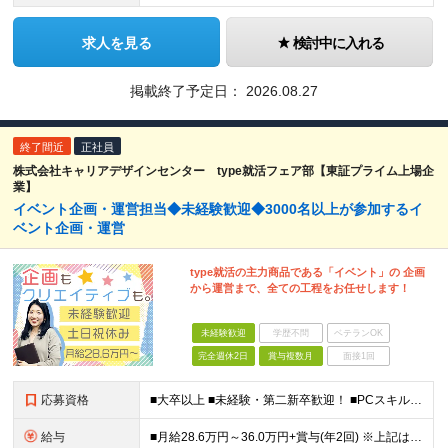
求人を見る
検討中に入れる
掲載終了予定日：
2026.08.27
終了間近
正社員
株式会社キャリアデザインセンター type就活フェア部【東証プライム上場企
業】
イベント企画・運営担当◆未経験歓迎◆3000名以上が参加するイ
ベント企画・運営
type就活の主力商品である「イベント」の 企画
から運営まで、全ての工程をお任せします！
未経験歓迎
学歴不問
ベテランOK
完全週休2日
賞与複数月
面接1回
応募資格
■大卒以上 ■未経験・第二新卒歓迎！ ■PCスキルがある方（Word、Excel、メール、Googleスプレッドシートなど） ～歓迎条件～ ・組織の成果をあげるための企画、達成した経験 ・各種リサー
給与
■月給28.6万円～36.0万円+賞与(年2回) ※上記は、ご経験・スキルにより変動します ※所定7時間45分の標準労働制 ※月給には固定の時間外勤務手当30時間分を含む ※時間外勤務が30時間を超え