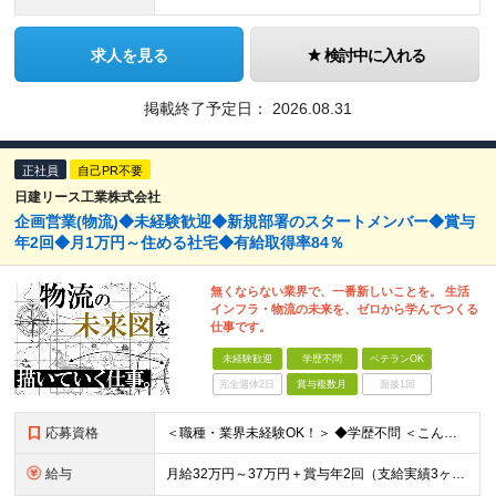
求人を見る
検討中に入れる
掲載終了予定日：
2026.08.31
正社員
自己PR不要
日建リース工業株式会社
企画営業(物流)◆未経験歓迎◆新規部署のスタートメンバー◆賞与
年2回◆月1万円～住める社宅◆有給取得率84％
無くならない業界で、一番新しいことを。 生活
インフラ・物流の未来を、ゼロから学んでつくる
仕事です。
未経験歓迎
学歴不問
ベテランOK
完全週休2日
賞与複数月
面接1回
応募資格
＜職種・業界未経験OK！＞ ◆学歴不問 ＜こんな方は、ぜひご応募ください！＞ □社会に影響を与えるスケールの大きな仕事に挑戦したい □人と話しながら、物事を前に進めることが好き □専門知識を身につけ
給与
月給32万円～37万円＋賞与年2回（支給実績3ヶ月分） ※経験・年齢・能力を考慮の上、当社規定により決定します。 ※上記月給には固定残業代(45時間分／70,234円～)