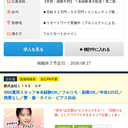
応募資格
【学歴・経験不問】 ＊未経験者大歓迎！第二新卒歓迎/充実研修/WEB面接可能＊ 「 営業ってなんとなく難しそう・・・ 」 「 AIとかSNSなんて分からない・・・ 」 という未経験の方でも安心して
給与
★月給３２万円～５０万円＋インセンティブ賞与＋決算賞与★ （30時間の固定残業代、一律月54,750円を含む。超過分は支給） ※経験・スキルを考慮の上、決定 ※昇給：随時あり 【インセンティブについ
勤務地
★リモートワーク実施中（プロジェクトによる） ※一部フルリモートあり 【本社】 東京都千代田区五番町4-8 日立五番町ビル 5F 【その他勤務先】 ・北海道札幌市中央区大通東 ・宮城県仙台市青葉区
働き方
フルリモートがメイン
求人を見る
検討中に入れる
掲載終了予定日：
2026.08.27
正社員
面接情報有
自己PR不要
株式会社ＬＩＶＥ ＵＰ
SNS運用スタッフ★未経験OK／フルリモ・副業OK／年休125日／
残業なし／髪・服・ネイル・ピアス自由
“好き”は立派な“ビジネススキル”！ 「仕掛ける
側」としてワクワクするキャリアを描こう★＋゜
未経験歓迎
学歴不問
ベテランOK