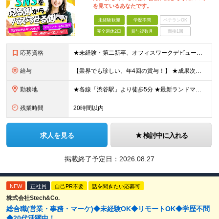
を見ているあなたです。
未経験歓迎
学歴不問
ベテランOK
完全週休2日
賞与複数月
面接1回
応募資格
★未経験・第二新卒、オフィスワークデビュー大歓迎 ★平均年齢は28.6歳！ ★20代の若手メンバーが中心になって活躍している職場です！ ●学歴不問 ※35歳以下の方（若年層の長期キャリア形成） ★こ
給与
【業界でも珍しい、年4回の賞与！】 ★成果次第でスピード昇給可 →20代で年収700万〜900万超も！ ■未経験：月給26〜30万円＋賞与年4回（業績による）＋各種手当 ※経験・スキルを考慮して決定
勤務地
★各線「渋谷駅」より徒歩5分 ★最新ランドマークオフィスです！ ★転勤はありません 【本社】 東京都渋谷区道玄坂2-25-12 道玄坂通 dogenzaka-dori 5階 ※(変更の範囲)上記を除
残業時間
20時間以内
求人を見る
検討中に入れる
掲載終了予定日：
2026.08.27
NEW
正社員
自己PR不要
話を聞きたい応募可
株式会社Stech&Co.
総合職(営業・事務・マーケ)◆未経験OK◆リモートOK◆学歴不問
◆20代活躍中！