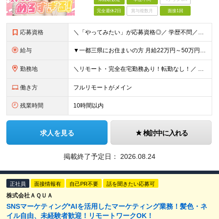
完全週休2日
賞与複数月
面接1回
応募資格
＼「やってみたい」が応募資格◎／ 学歴不問／未経験歓迎／業種未経験歓迎／社会人デビュー歓迎／第二新卒歓迎／ブランクOK 経験やスキルは一切不問◎ 大切なのは「挑戦してみたい」という気持ちです！
給与
▼一都三県にお住まいの方 月給22万円～50万円＋インセンティブ＋賞与＋各種手当 ▼上記以外の地域にお住まいの方 月給21万円～50万円＋インセンティブ＋賞与＋各種手当 ※経験・能力を考慮して決定
勤務地
＼リモート・完全在宅勤務あり！転勤なし！／ 【47都道府県の好きな地域で働けます☆】 ★リモート・フルリモートも選択可能です！ └将来的には「お気に入りのカフェでテレワーク」 「日本全国、旅をしなが
働き方
フルリモートがメイン
残業時間
10時間以内
求人を見る
検討中に入れる
掲載終了予定日：
2026.08.24
正社員
面接情報有
自己PR不要
話を聞きたい応募可
株式会社ＡＱＵＡ
SNSマーケティング*AIを活用したマーケティング業務！髪色・ネ
イル自由、未経験者歓迎！リモートワークOK！