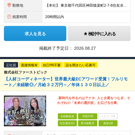
勤務地
【本社】 東京都千代田区神田猿楽町2-7-8住友水道橋ビル3F ※当面の間、転勤はありません ※変更の範囲：上記を除く当社関連勤務地
残業時間
20時間以内
求人を見る
検討中に入れる
掲載終了予定日：
2026.08.27
正社員
面接情報有
自己PR不要
話を聞きたい応募可
株式会社ファーストピック
【人材コーディネーター】世界最大級ECアワード受賞！フルリモ
ート／未経験◎／月給３２万円～／年休１３０日以上／
-新時代を作るのはアナタ- 人と企業をつなぎ、そ
れぞれの「未来の選択肢」を広げる仕事。
未経験歓迎
学歴不問
ベテランOK
完全週休2日
賞与複数月
面接1回