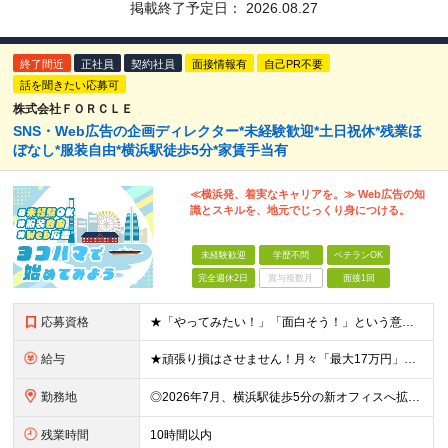
掲載終了予定日：
2026.08.27
終了間近
正社員
契約社員
面接情報有
自己PR不要
話を聞きたい応募可
株式会社ＦＯＲＣＬＥ
SNS・Web広告の企画ディレクター*未経験歓迎*土日祝休*残業ほ
ぼなし*服装自由*横浜駅徒歩5分*家賃手当有
≪横浜発、着実なキャリアを。≫ Web広告の知
識とスキルを、地元でじっくり身につける。
未経験歓迎
学歴不問
ベテランOK
完全週休2日
賞与複数月
面接1回
応募資格
★「やってみたい！」「面白そう！」という意欲重視の採用です！ ★新オフィスのスタートメンバー募集！ ◎学歴・経験一切不問！未経験・第二新卒大歓迎 ◎基本的なPCスキル（文字入力レベルでOK） ＼こ
給与
★頑張り損はさせません！月々「最大17万円」のインセンティブ支給！ 【月収イメージ】 ・月収33.5万円（月給23万5000円＋インセンティブ10万円） ・月収47.5万円（月給30万円＋インセンティ
勤務地
◎2026年7月、横浜駅徒歩5分の新オフィスへ拡大移転！ ◎転勤なし！U・Iターンも歓迎 ◎横浜駅から徒歩6分の好アクセス ≪本社≫ 神奈川県横浜市神奈川区金港町7−3 ★2026年7月より、横浜
残業時間
10時間以内